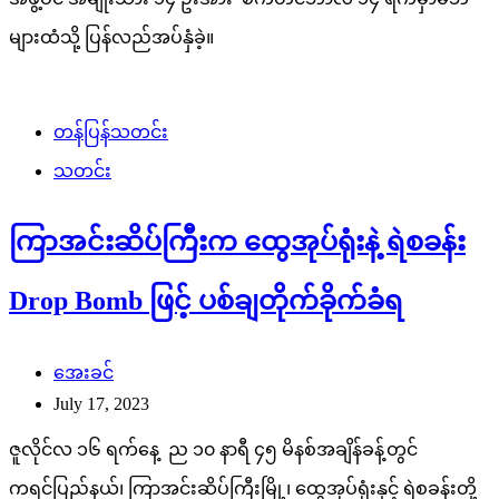
များထံသို့ ပြန်လည်အပ်နှံခဲ့။
တန်ပြန်သတင်း
သတင်း
ကြာအင်းဆိပ်ကြီးက ထွေအုပ်ရုံးနဲ့ ရဲစခန်း
Drop Bomb ဖြင့် ပစ်ချတိုက်ခိုက်ခံရ
အေးခင်
July 17, 2023
ဇူလိုင်လ ၁၆ ရက်နေ့ ည ၁၀ နာရီ ၄၅ မိနစ်အချိန်ခန့်တွင်
ကရင်ပြည်နယ်၊ ကြာအင်းဆိပ်ကြီးမြို့၊ ထွေအုပ်ရုံးနှင့် ရဲစခန်းတို့