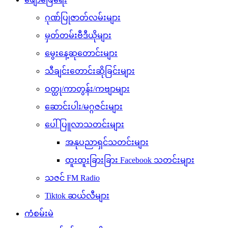
ဂုဏ်ပြုဇာတ်လမ်းများ
မှတ်တမ်းဗီဒီယိုများ
မွေးနေ့ဆုတောင်းများ
သီချင်းတောင်းဆိုခြင်းများ
ဝတ္ထု/ကာတွန်း/ကဗျာများ
ဆောင်းပါး/မဂ္ဂဇင်းများ
ပေါ်ပြူလာသတင်းများ
အနုပညာရှင်သတင်းများ
ထူးထူးခြားခြား Facebook သတင်းများ
သဇင် FM Radio
Tiktok ဆယ်လီများ
ကံစမ်းမဲ