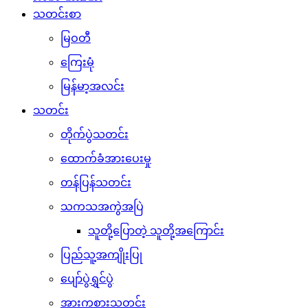
သတင်းစာ
မြဝတီ
ကြေးမုံ
မြန်မာ့အလင်း
သတင်း
တိုက်ပွဲသတင်း
ထောက်ခံအားပေးမှု
တန်ပြန်သတင်း
သကသအကွဲအပြဲ
သူတို့ပြောတဲ့ သူတို့အကြောင်း
ပြည်သူ့အကျိုးပြု
ပျော်ပွဲရွှင်ပွဲ
အားကစားသတင်း