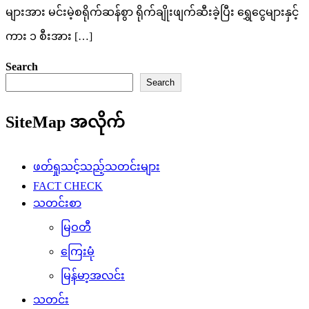
များအား မင်းမဲ့စရိုက်ဆန်စွာ ရိုက်ချိုးဖျက်ဆီးခဲ့ပြီး ရွှေငွေများနှင့်
ကား ၁ စီးအား […]
Search
Search
SiteMap အလိုက်
ဖတ်ရှုသင့်သည့်သတင်းများ
FACT CHECK
သတင်းစာ
မြဝတီ
ကြေးမုံ
မြန်မာ့အလင်း
သတင်း