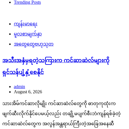
Trending Posts
ကျန်းမာရေး
မူလစာမျက်နှာ
အထွေထွေဗဟုသုတ
အသီးအနှံမှရတဲ့သကြားက ကင်ဆာဆဲလ်များကို
ရှင်သန်ပျံ့နှံ့စေနိုင်
admin
August 6, 2026
သားအိမ်ကင်ဆာလိုမျိုး ကင်ဆာဆဲလ်တွေကို ဓာတုကုထုံးက
ဖျက်ဆီးလိုက်နိုင်ပေမယ့်လည်း တချို့မပျက်စီးဘဲကျန်ရစ်ခဲ့တဲ့
ကင်ဆာဆဲလ်တွေက အလွန်အန္တရာယ်ကြီးတဲ့အခြေအနေဆီ