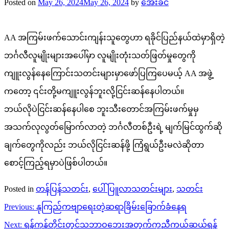
Posted on
May 26, 2024
May 26, 2024
by
အေးခင်
AA အကြမ်းဖက်သောင်းကျန်းသူတွေဟာ ရခိုင်ပြည်နယ်ထဲမှာရှိတဲ့
ဘင်္ဂလီလူမျိုးများအပေါ်မှာ လူမျိုးတုံးသတ်ဖြတ်မှုတွေကို
ကျူးလွန်နေကြောင်းသတင်းများမှာဖော်ပြကြပေမယ့် AA အဖွဲ့
ကတော့ ၎င်းတို့မကျူးလွန်ဘူးလို့ငြင်းဆန်နေပါတယ်။
ဘယ်လိုပဲငြင်းဆန်နေပါစေ ဘူးသီးတောင်အကြမ်းဖက်မှုမှ
အသက်လုလွတ်မြောက်လာတဲ့ ဘင်္ဂလီတစ်ဦးရဲ့ မျက်မြင်ထွက်ဆို
ချက်တွေကိုလည်း ဘယ်လိုငြင်းဆန်ဖို့ ကြံရွယ်ဦးမလဲဆိုတာ
စောင့်ကြည့်ရမှာပဲဖြစ်ပါတယ်။
Posted in
တန်ပြန်သတင်း
,
ပေါ်ပြူလာသတင်းများ
,
သတင်း
Post
Previous:
နုကြည်ကဗျာရေးတဲ့ဆရာခြိမ်းခြောက်ခံနေရ
navigation
Next:
ရန်ကုန်တိုင်းတွင်သဘာဝဘေးအတွက်ကူညီကယ်ဆယ်ရန်