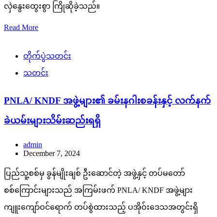
လှဲနွေးထွေးစွာ ကြိုဆိုခဲ့သည်။
Read More
တိုက်ပွဲသတင်း
သတင်း
PNLA/ KNDF အဖွဲ့များ၏ ခမ်းနဂါးစခန်းနှင့် လက်နက်
ခဲယမ်းများသိမ်းဆည်းရရှိ
admin
December 7, 2024
ပြည်သူ့စစ်မှ ခွန်မျိုးချစ် ဦးဆောင်တဲ့ အဖွဲ့နှင့် တပ်မတော်
စစ်ကြောင်းများသည် အကြမ်းဖက် PNLA/ KNDF အဖွဲ့များ
ကျူးကျော်ဝင်ရောက် တပ်စွဲထားသည့် ပအိုဝ်းဒေသအတွင်းရှိ