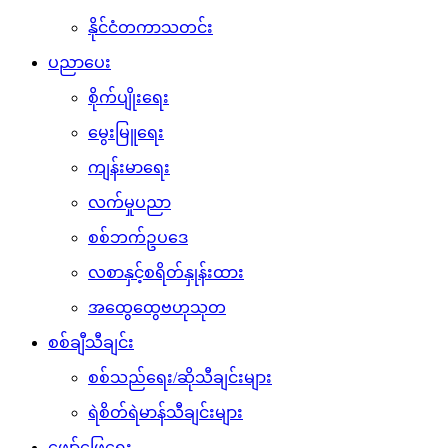
နိုင်ငံတကာသတင်း
ပညာပေး
စိုက်ပျိုးရေး
မွေးမြူရေး
ကျန်းမာရေး
လက်မှုပညာ
စစ်ဘက်ဥပဒေ
လစာနှင့်စရိတ်နှုန်းထား
အထွေထွေဗဟုသုတ
စစ်ချီသီချင်း
စစ်သည်ရေး/ဆိုသီချင်းများ
ရဲစိတ်ရဲမာန်သီချင်းများ
ဖျော်ဖြေရေး