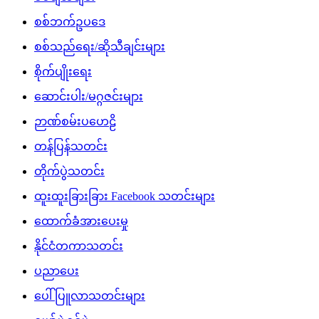
စစ်ဘက်ဥပဒေ
စစ်သည်ရေး/ဆိုသီချင်းများ
စိုက်ပျိုးရေး
ဆောင်းပါး/မဂ္ဂဇင်းများ
ဉာဏ်စမ်းပဟေဠိ
တန်ပြန်သတင်း
တိုက်ပွဲသတင်း
ထူးထူးခြားခြား Facebook သတင်းများ
ထောက်ခံအားပေးမှု
နိုင်ငံတကာသတင်း
ပညာပေး
ပေါ်ပြူလာသတင်းများ