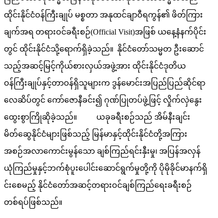
ထိုင်းနိုင်ငံဝန်ကြီးချုပ် မစ္စတာ အနုထင်ချာဝီရကွန်၏ ဖိတ်ကြား
ချက်အရ တရားဝင်ခရီးစဉ်(Official Visit)အဖြစ် ယနေ့နံနက်ပိုင်း
တွင် ထိုင်းနိုင်ငံသို့ရောက်ရှိခဲ့သည်။ နိုင်ငံတော်သမ္မတ ဦးဆောင်
သည့်အဆင့်မြင့်ကိုယ်စားလှယ်အဖွဲ့အား ထိုင်းနိုင်ငံဒုတိယ
ဝန်ကြီးချုပ်နှင့်တာဝန်ရှိသူများက ဒွန်မောင်းအပြည်ပြည်ဆိုင်ရာ
လေဆိပ်တွင် ကော်ဇောနီခင်း၍ ဂုဏ်ပြုတပ်ဖွဲ့ဖြင့် လှိုက်လှဲနွေး
ထွေးစွာကြိုဆိုခဲ့သည်။ ယခုခရီးစဉ်သည် အိမ်နီးချင်း
မိတ်ဆွေနိုင်ငံများဖြစ်သည့် မြန်မာနှင့်ထိုင်းနိုင်ငံတို့အကြား
အစဉ်အလာကောင်းမွန်သော ချစ်ကြည်ရင်းနှီးမှု၊ အပြန်အလှန်
ယုံကြည်မှုနှင့်ဘက်စုံပူးပေါင်းဆောင်ရွက်မှုတို့ကို ပိုမိုခိုင်မာနက်ရှိ
င်းစေမည့် နိုင်ငံတော်အဆင့်တရားဝင်ချစ်ကြည်ရေးခရီးစဉ်
တစ်ရပ်ဖြစ်သည်။