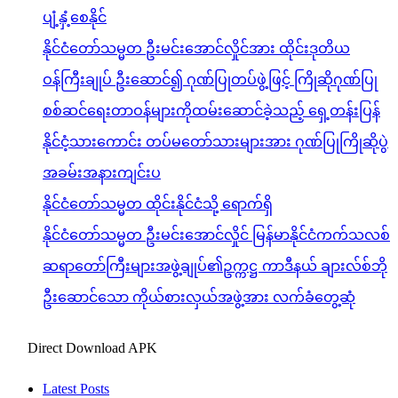
ပျံ့နှံ့စေနိုင်
နိုင်ငံတော်သမ္မတ ဦးမင်းအောင်လှိုင်အား ထိုင်းဒုတိယ
ဝန်ကြီးချုပ် ဦးဆောင်၍ ဂုဏ်ပြုတပ်ဖွဲ့ဖြင့် ကြိုဆိုဂုဏ်ပြု
စစ်ဆင်ရေးတာဝန်များကိုထမ်းဆောင်ခဲ့သည့် ရှေ့တန်းပြန်
နိုင်ငံ့သားကောင်း တပ်မတော်သားများအား ဂုဏ်ပြုကြိုဆိုပွဲ
အခမ်းအနားကျင်းပ
နိုင်ငံတော်သမ္မတ ထိုင်းနိုင်ငံသို့ ရောက်ရှိ
နိုင်ငံတော်သမ္မတ ဦးမင်းအောင်လှိုင် မြန်မာနိုင်ငံကက်သလစ်
ဆရာတော်ကြီးများအဖွဲ့ချုပ်၏ဥက္ကဋ္ဌ ကာဒီနယ် ချားလ်စ်ဘို
ဦးဆောင်သော ကိုယ်စားလှယ်အဖွဲ့အား လက်ခံတွေ့ဆုံ
Direct Download APK
Latest Posts