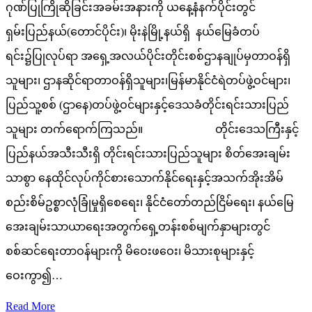
ဂုဏ်ပြုကြိုဆိုခြင်းအခမ်းအနားကို ယနေ့နံနက်ပိုင်းတွင်
ရှမ်းပြည်နယ်(တောင်ပိုင်း)၊ မိုးနဲမြို့နယ်ရှိ နယ်မြေခံတပ်
ရင်း၌ပြုလုပ်ရာ အရှေ့အလယ်ပိုင်းတိုင်းစစ်ဌာနချုပ်မှတာဝန်ရှိ
သူများ၊ ဌာနဆိုင်ရာတာဝန်ရှိသူများ၊မြန်မာနိုင်ငံရဲတပ်ဖွဲ့ဝင်များ၊
ပြည်သူ့စစ် (ဌာနေ)တပ်ဖွဲ့ဝင်များနှင့်ဒေသခံတိုင်းရင်းသားပြည်
သူများ တက်ရောက်ကြသည်။ တိုင်းဒေသကြီးနှင့်
ပြည်နယ်အသီးသီးရှိ တိုင်းရင်းသားပြည်သူများ စိတ်အေးချမ်း
သာစွာ နေထိုင်လုပ်ကိုင်စားသောက်နိုင်ရေးနှင့်အသက်အိုးအိမ်
စည်းစိမ်ဥစ္စာလုံခြုံမှုရှိစေရေး၊ နိုင်ငံတော်တည်ငြိမ်ရေး၊ နယ်မြေ
အေးချမ်းသာယာရေးအတွက်ရှေ့တန်းစစ်မျက်နှာများတွင်
စစ်ဆင်ရေးတာဝန်များကို မိဝေးဖဝေး၊ မိသားစုများနှင့်
ဝေးကွာ၍…
Read More