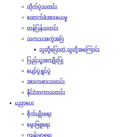
တိုက်ပွဲသတင်း
ထောက်ခံအားပေးမှု
တန်ပြန်သတင်း
သကသအကွဲအပြဲ
သူတို့ပြောတဲ့ သူတို့အကြောင်း
ပြည်သူ့အကျိုးပြု
ပျော်ပွဲရွှင်ပွဲ
အားကစားသတင်း
နိုင်ငံတကာသတင်း
ပညာပေး
စိုက်ပျိုးရေး
မွေးမြူရေး
ကျန်းမာရေး