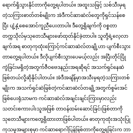
ရောက်ရှိသွားနိုင်တာကိုတွေ့ရပါတယ်။ အထူးသဖြင့် သစ်သီးမှရ
တဲ့သကြားဓာတ်တစ်မျိုးက အဲဒီကင်ဆာဆဲလ်တွေကိုရှင်သန်စေ
ပြီး ပျံ့နှံ့စေအောင်ကူညီပေးတာပါ။ ဒီတွေ့ရှိချက်ကို ဝစ္စတာ
တက္ကသိုလ်မှသုတေသီများဖော်ထုတ်နိုင်ခဲ့တာပါ။ သူတို့ရဲ့လေ့လာ
ချက်အရ ဓာတုကုထုံးကြောင့်ကင်ဆာဆဲလ်တချို့ဟာ ပျက်စီးသွား
တာတွေ့ရပါတယ်။ ဒီလိုပျက်စီးသွားပေမယ့်လည်း အပြီးတိုင်ပြို
ကွဲခြင်းမရှိတဲ့အတွက်ဇီဝဗေဒနည်းအရဆိုရင် အသက်ရှင်နေဆဲ
ဖြစ်တယ်လို့ဆိုနိုင်ပါတယ်။ အဲဒီအချိန်မှာအသီးမှရတဲ့သကြားတစ်
မျိုးက အသက်ရှင်ဆဲဖြစ်တဲ့ကင်ဆာဆဲလ်တချို့အတွက်စွမ်းအင်
ဖြစ်ပေးရုံသာမက ကင်ဆာဆဲလ်အချင်းချင်းကြားမှာလည်း
သတင်းစကားပါးသူအဖြစ် တာဝန်ထမ်းဆောင်ခြင်းဖြစ်တာကို
သုတေသီများကတွေ့ရှိထားတာဖြစ်ပါတယ်။ ဓာတုကုထုံးအသုံးပြု
ကုသမှုအများစုမှာ ကင်ဆာရောဂါပြန်ဖြစ်တာကိုတွေ့ရခြင်းက ဘာ