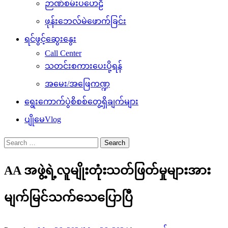
ဉာဏ်စမ်းပဟေဠိ
ဖုန်းဘေလ်မဲဖောက်ခြင်း
ရင်ဖွင့်ဆွေးနွေး
Call Center
သတင်းစကားပေးပို့ရန်
အမေး/အဖြေကဏ္ဍ
ရွေးကောက်ပွဲစိစစ်တွေ့ရှိချက်များ
ပျိုမေVlog
Search
for:
AA အဖွဲ့ရဲ့လူမျိုးတုံးသတ်ဖြတ်မှုများအား
မျက်မြင်သက်သေပြောပြီ