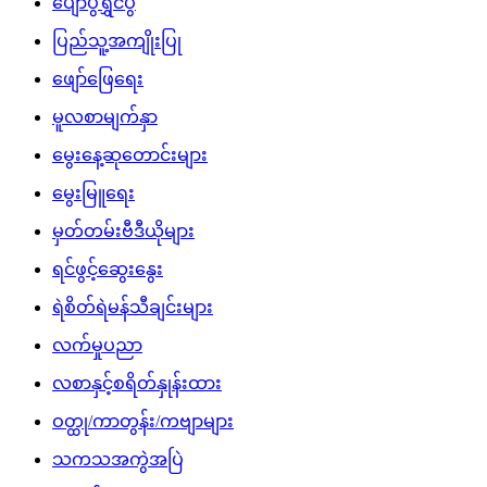
ပျော်ပွဲရွှင်ပွဲ
ပြည်သူ့အကျိုးပြု
ဖျော်ဖြေရေး
မူလစာမျက်နှာ
မွေးနေ့ဆုတောင်းများ
မွေးမြူရေး
မှတ်တမ်းဗီဒီယိုများ
ရင်ဖွင့်ဆွေးနွေး
ရဲစိတ်ရဲမန်သီချင်းများ
လက်မှုပညာ
လစာနှင့်စရိတ်နှုန်းထား
ဝတ္ထု/ကာတွန်း/ကဗျာများ
သကသအကွဲအပြဲ