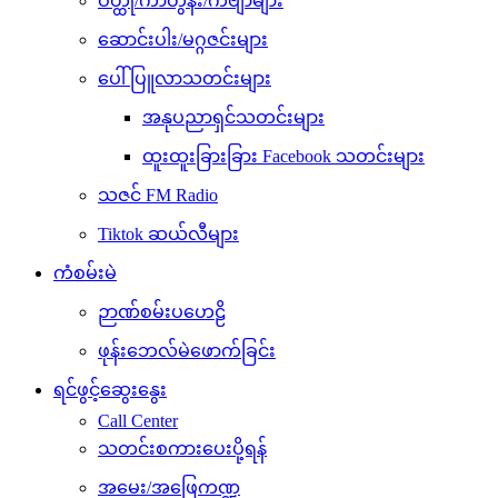
ဝတ္ထု/ကာတွန်း/ကဗျာများ
ဆောင်းပါး/မဂ္ဂဇင်းများ
ပေါ်ပြူလာသတင်းများ
အနုပညာရှင်သတင်းများ
ထူးထူးခြားခြား Facebook သတင်းများ
သဇင် FM Radio
Tiktok ဆယ်လီများ
ကံစမ်းမဲ
ဉာဏ်စမ်းပဟေဠိ
ဖုန်းဘေလ်မဲဖောက်ခြင်း
ရင်ဖွင့်ဆွေးနွေး
Call Center
သတင်းစကားပေးပို့ရန်
အမေး/အဖြေကဏ္ဍ