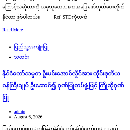
ကြောင့်လဲဆိုတာကို ယခုသုတေသနကအဖြေဖော်ထုတ်ပေးလိုက်
နိုင်တာဖြစ်ပါတယ်။ Ref: STDကိုထက်
Read More
ပြည်သူ့အကျိုးပြု
သတင်း
နိုင်ငံတော်သမ္မတ ဦးမင်းအောင်လှိုင်အား ထိုင်းဒုတိယ
ဝန်ကြီးချုပ် ဦးဆောင်၍ ဂုဏ်ပြုတပ်ဖွဲ့ဖြင့် ကြိုဆိုဂုဏ်
ပြု
admin
August 6, 2026
ပြည်ထောင်စုသမ္မတမြန်မာနိုင်ငံတော်၊ နိုင်ငံတော်သမ္မတသည်