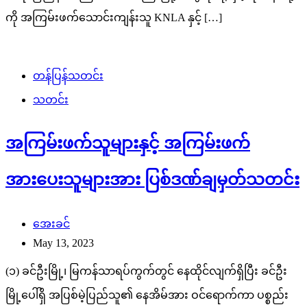
ကို အကြမ်းဖက်သောင်းကျန်းသူ KNLA နှင့် […]
တန်ပြန်သတင်း
သတင်း
အကြမ်းဖက်သူများနှင့် အကြမ်းဖက်
အားပေးသူများအား ပြစ်ဒဏ်ချမှတ်သတင်း
အေးခင်
May 13, 2023
(၁) ခင်ဦးမြို့၊ မြကန်သာရပ်ကွက်တွင် နေထိုင်လျက်ရှိပြီး ခင်ဦး
မြို့ပေါ်ရှိ အပြစ်မဲ့ပြည်သူ၏ နေအိမ်အား ဝင်ရောက်ကာ ပစ္စည်း