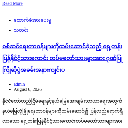
Read More
ထောက်ခံအားပေးမှု
သတင်း
စစ်ဆင်ရေးတာဝန်များကိုထမ်းဆောင်ခဲ့သည့် ရှေ့တန်း
ပြန်နိုင်ငံ့သားကောင်း တပ်မတော်သားများအား ဂုဏ်ပြု
ကြိုဆိုပွဲအခမ်းအနားကျင်းပ
admin
August 6, 2026
နိုင်ငံတော်တည်ငြိမ်ရေးနှင့်နယ်မြေအေးချမ်းသာယာရေးအတွက်
နယ်မြေလုံခြုံရေးတာဝန်များကိုထမ်းဆောင်၍ ပြန်လည်ရောက်ရှိ
လာသော ရှေ့တန်းပြန်နိုင်ငံ့သားကောင်းတပ်မတော်သားများအား