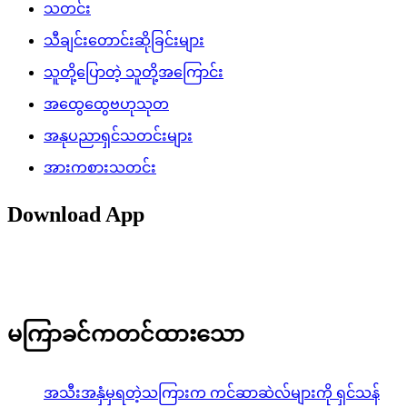
သတင်း
သီချင်းတောင်းဆိုခြင်းများ
သူတို့ပြောတဲ့ သူတို့အကြောင်း
အထွေထွေဗဟုသုတ
အနုပညာရှင်သတင်းများ
အားကစားသတင်း
Download App
မကြာခင်ကတင်ထားသော
အသီးအနှံမှရတဲ့သကြားက ကင်ဆာဆဲလ်များကို ရှင်သန်