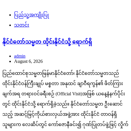
ပြည်သူ့အကျိုးပြု
သတင်း
နိုင်ငံတော်သမ္မတ ထိုင်းနိုင်ငံသို့ ရောက်ရှိ
admin
August 6, 2026
ပြည်ထောင်စုသမ္မတမြန်မာနိုင်ငံတော်၊ နိုင်ငံတော်သမ္မတသည်
ထိုင်းနိုင်ငံဝန်ကြီးချုပ် မစ္စတာ အနုထင် ချာဝီရကွန်၏ ဖိတ်ကြား
ချက်အရ တရားဝင်ခရီးစဉ် (Official Visit)အဖြစ် ယနေ့နံနက်ပိုင်း
တွင် ထိုင်းနိုင်ငံသို့ ရောက်ရှိခဲ့သည်။ နိုင်ငံတော်သမ္မတ ဦးဆောင်
သည့် အဆင့်မြင့်ကိုယ်စားလှယ်အဖွဲ့အား ထိုင်းနိုင်ငံ တာဝန်ရှိ
သူများက လေဆိပ်တွင် ကော်ဇောနီခင်း၍ ဂုဏ်ပြုတပ်ဖွဲ့ဖြင့် လှိုက်