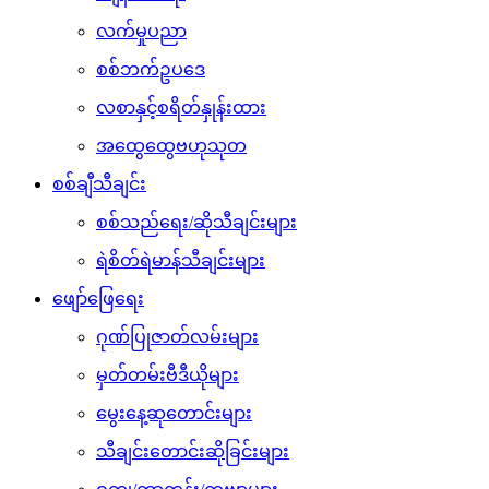
လက်မှုပညာ
စစ်ဘက်ဥပဒေ
လစာနှင့်စရိတ်နှုန်းထား
အထွေထွေဗဟုသုတ
စစ်ချီသီချင်း
စစ်သည်ရေး/ဆိုသီချင်းများ
ရဲစိတ်ရဲမာန်သီချင်းများ
ဖျော်ဖြေရေး
ဂုဏ်ပြုဇာတ်လမ်းများ
မှတ်တမ်းဗီဒီယိုများ
မွေးနေ့ဆုတောင်းများ
သီချင်းတောင်းဆိုခြင်းများ