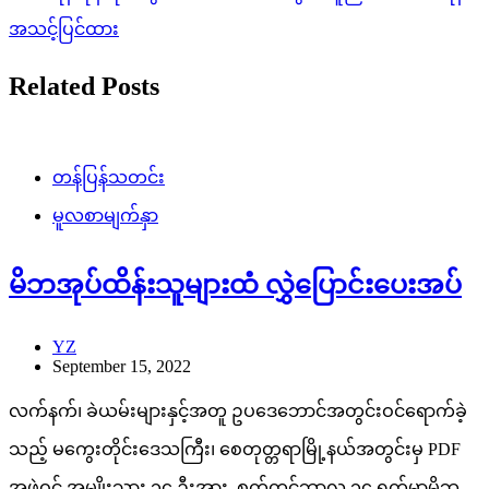
အသင့်ပြင်ထား
Related Posts
တန်ပြန်သတင်း
မူလစာမျက်နှာ
မိဘအုပ်ထိန်းသူများထံ လွှဲပြောင်းပေးအပ်
YZ
September 15, 2022
လက်နက်၊ ခဲယမ်းများနှင့်အတူ ဥပဒေဘောင်အတွင်းဝင်ရောက်ခဲ့
သည့် မကွေးတိုင်းဒေသကြီး၊ စေတုတ္တရာမြို့နယ်အတွင်းမှ PDF
အဖွဲ့ဝင် အမျိုးသား ၁၄ ဦးအား စက်တင်ဘာလ ၁၄ ရက်မှာမိဘ