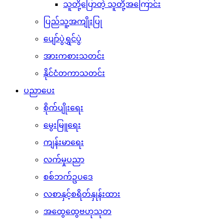
သူတို့ပြောတဲ့ သူတို့အကြောင်း
ပြည်သူ့အကျိုးပြု
ပျော်ပွဲရွှင်ပွဲ
အားကစားသတင်း
နိုင်ငံတကာသတင်း
ပညာပေး
စိုက်ပျိုးရေး
မွေးမြူရေး
ကျန်းမာရေး
လက်မှုပညာ
စစ်ဘက်ဥပဒေ
လစာနှင့်စရိတ်နှုန်းထား
အထွေထွေဗဟုသုတ