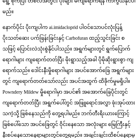
ရွေ့ စိုက်ပြီး တစ်လအတွင်း ပိုးများ မကျရောက်ရန် ကာကွယ်နိုင်ပါ
မည်။
နောက်ပိုင်း ပိုးကျပါက ai.imidacloprid ပါဝင်သောပင်လုံးပြန့်
ပိုးသတ်ဆေး ပက်ဖြန်းခြင်းနှင့် Carbofuran ထည့်သွင်းခြင်း စ
သဖြင့် ပြောင်းလဲသုံးစွဲနိုင်ပါသည်။ အရွက်များတွင် ရွက်ပြောက်
ရောဂါများ ကျရောက်တတ်ပြီး မိုးရွာသည့်အခါ ပိုမိုဆိုးရွားစွာ ကျ
ရောက်သည်။ ဒေါင်းနီးမှိုရောဂါများ အပင်အောက်ခြေ အရွက်များ
တွင် ကျရောက်တတ်သော်လည်း အပင်အထွက် ထိခိုက်မှုမရှိပါ။
Powndery Mildew မှိုရောဂါမှာ အပင်၏ အအောက်ခြေပိုင်းတွင်
ကျရောက်တတ်ပြီး အရွက်ပေါ်တွင် အဖြူရောင်အလွှာ ဖုံးအုပ်ထား
သကဲ့သို့ ဖြစ်နေသည်ကို တွေ့ရပါမည်။ ဘက်တီးရိးယားကြောင့်
ဖြစ်ပေါ်သော အပင်ခြေတွင် ဝိုင်းနေသော အလုံးများ မြေကြီးနှင့်
နီးစပ်နေသောနေရာများတွင်တွေ့ရမည်။ အချင်းချင်းထိစပ်နေရာမှ