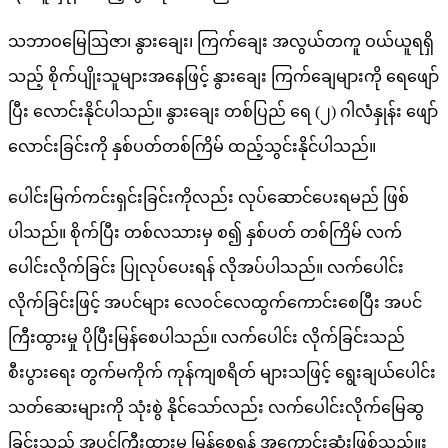
သဘာဝမြေဩဇာ၊ နွားချေး၊ ကြက်ချေး အလွယ်တကူ ဝယ်ယူရရှိ
သည့် စိုက်ပျိုးသူများအနေဖြင့် နွားချေး ကြက်ချေများကို ရေဖျော်
ပြီး လောင်းနိုင်ပါသည်။ နွားချေး တစ်ပြည် ရေ (၂) ဂါလံနှုန်း ဖျော်
လောင်းခြင်းကို နှစ်ပတ်တစ်ကြိမ် ထည့်သွင်းနိုင်ပါသည်။
ပေါင်းမြက်ကင်းရှင်းခြင်းကိုလည်း လုပ်ဆောင်ပေးရမည် ဖြစ်
ပါသည်။ စိုက်ပြီး တစ်လသားမှ စ၍ နှစ်ပတ် တစ်ကြိမ် လက်
ပေါင်းလိုက်ခြင်း ပြုလုပ်ပေးရန် လိုအပ်ပါသည်။ လက်ပေါင်း
လိုက်ခြင်းဖြင့် အပင်များ လေဝင်လေထွက်ကောင်းစေပြီး အပင်
ကြီးထွားမှု ပိုပြီးမြန်စေပါသည်။ လက်ပေါင်း လိုက်ခြင်းသည်
စီးပွားရေး တွက်မကိုက် ကုန်ကျစရိတ် များသဖြင့် ရွေးချယ်ပေါင်း
သတ်ဆေးများကို သုံးစွဲ နိုင်သော်လည်း လက်ပေါင်းလိုက်မြေဆွ
ခြင်းသည် အပင်ကြီးထွားမှု မြန်စေရန် အကောင်းဆုံးဖြစ်သည်။း