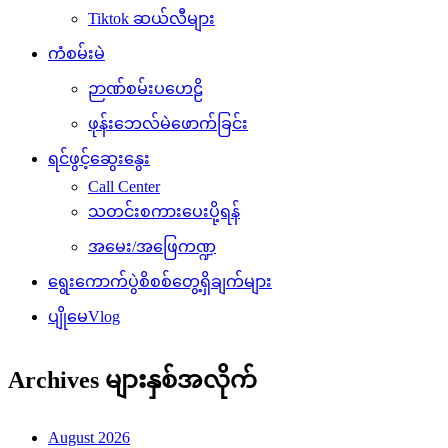
Tiktok ဆယ်လီများ
ကံစမ်းမဲ
ဉာဏ်စမ်းပဟေဠိ
ဖုန်းဘေလ်မဲဖောက်ခြင်း
ရင်ဖွင့်ဆွေးနွေး
Call Center
သတင်းစကားပေးပို့ရန်
အမေး/အဖြေကဏ္ဍ
ရွေးကောက်ပွဲစိစစ်တွေ့ရှိချက်များ
ပျိုမေVlog
Archives များနှစ်အလိုက်
August 2026