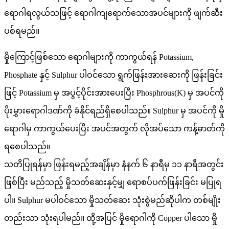
ရောဂါရလွယ်သဖြင့် ရောဂါကျရောက်သောအပင်များကို ဖျက်ဆီး
ပစ်ရမည်။
မှိုကြောင့်ဖြစ်သော ရောဂါများကို ကာကွယ်ရန် Potassium,
Phosphate နှင့် Sulphur ပါဝင်သော ရွက်ဖြန်းအားဆေးကို ဖြန်းခြင်း
ဖြင့် Potassium မှ အပွင့်ပိုင်းအားပေးပြီး Phosphrous(K) မှ အပင်ကို
ပိုးမွှားရောဂါဒဏ်ကို ခံနိုင်ရည်ရှိစေပါသည်။ Sulphur မှ အပင်ကို မှို
ရောဂါမှ ကာကွယ်ပေးပြီး အပင်အတွက် လိုအပ်သော ကန့်ဓာတ်ကို
ရစေပါသည်။
သတိပြုရန်မှာ ဖြန်းရမည့်အချိန်မှာ နံနက် ၆ နာရီမှ ၁၁ နာရီအတွင်း
ဖြစ်ပြီး မည်သည့် မှိုသတ်ဆေးနှင့်မျှ ရောစပ်ပက်ဖြန်းခြင်း မပြုရ
ပါ။ Sulphur မပါဝင်သော မှိုသတ်ဆေး သုံးစွဲမည်ဆိုပါက တစ်မျိုး
တည်းသာ သုံးရပါမည်။ ထို့အပြင် မှိုရောဂါကို Copper ပါသော မှို