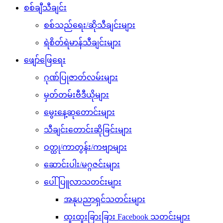
စစ်ချီသီချင်း
စစ်သည်ရေး/ဆိုသီချင်းများ
ရဲစိတ်ရဲမာန်သီချင်းများ
ဖျော်ဖြေရေး
ဂုဏ်ပြုဇာတ်လမ်းများ
မှတ်တမ်းဗီဒီယိုများ
မွေးနေ့ဆုတောင်းများ
သီချင်းတောင်းဆိုခြင်းများ
ဝတ္ထု/ကာတွန်း/ကဗျာများ
ဆောင်းပါး/မဂ္ဂဇင်းများ
ပေါ်ပြူလာသတင်းများ
အနုပညာရှင်သတင်းများ
ထူးထူးခြားခြား Facebook သတင်းများ