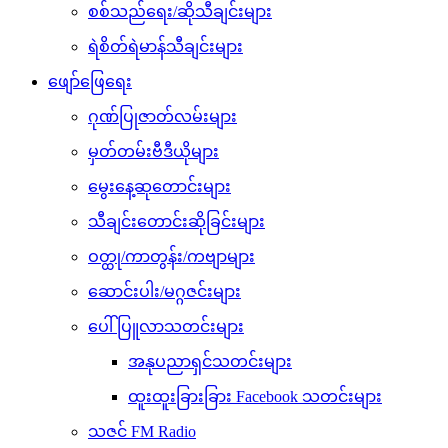
စစ်သည်ရေး/ဆိုသီချင်းများ
ရဲစိတ်ရဲမာန်သီချင်းများ
ဖျော်ဖြေရေး
ဂုဏ်ပြုဇာတ်လမ်းများ
မှတ်တမ်းဗီဒီယိုများ
မွေးနေ့ဆုတောင်းများ
သီချင်းတောင်းဆိုခြင်းများ
ဝတ္ထု/ကာတွန်း/ကဗျာများ
ဆောင်းပါး/မဂ္ဂဇင်းများ
ပေါ်ပြူလာသတင်းများ
အနုပညာရှင်သတင်းများ
ထူးထူးခြားခြား Facebook သတင်းများ
သဇင် FM Radio