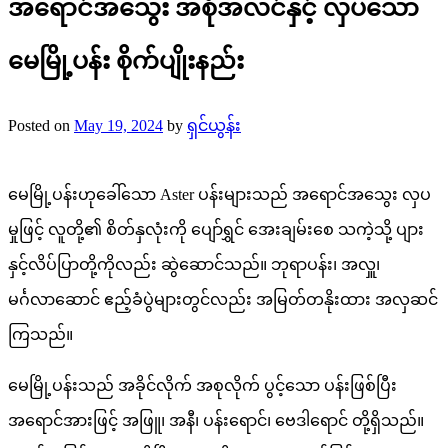
အရောင်အသွေး အစုံအလင်နှင့် လှပသော
မေမြို့ပန်း စိုက်ပျိုးနည်း
Posted on
May 19, 2024
by
ရှင်ယွန်း
မေမြို့ပန်းဟုခေါ်သော Aster ပန်းများသည် အရောင်အသွေး လှပ
မှုဖြင့် လူတို့၏ စိတ်နှလုံးကို ပျော်ရွှင် အေးချမ်းစေ သကဲ့သို့ ပျား
နှင့်လိပ်ပြာတို့ကိုလည်း ဆွဲဆောင်သည်။ ဘုရာပန်း၊ အလှူ၊
မင်္ဂလာဆောင် ဧည့်ခံပွဲများတွင်လည်း အမြတ်တနိုးထား အလှဆင်
ကြသည်။
မေမြို့ပန်းသည် အခိုင်လိုက် အစုလိုက် ပွင့်သော ပန်းဖြစ်ပြီး
အရောင်အားဖြင့် အဖြူ၊ အနီ၊ ပန်းရောင်၊ ဗေဒါရောင် တို့ရှိသည်။