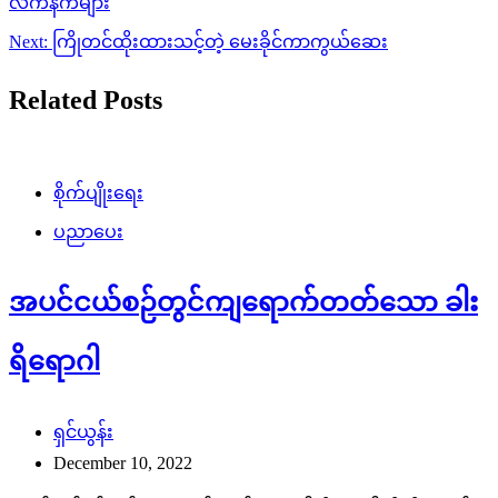
လက်နက်များ
Next:
ကြိုတင်ထိုးထားသင့်တဲ့ မေးခိုင်ကာကွယ်ဆေး
Related Posts
စိုက်ပျိုးရေး
ပညာပေး
အပင်ငယ်စဉ်တွင်ကျရောက်တတ်သော ခါး
ရိရောဂါ
ရှင်ယွန်း
December 10, 2022