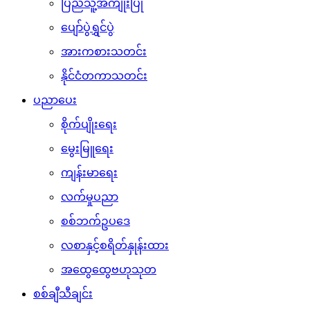
ပြည်သူ့အကျိုးပြု
ပျော်ပွဲရွှင်ပွဲ
အားကစားသတင်း
နိုင်ငံတကာသတင်း
ပညာပေး
စိုက်ပျိုးရေး
မွေးမြူရေး
ကျန်းမာရေး
လက်မှုပညာ
စစ်ဘက်ဥပဒေ
လစာနှင့်စရိတ်နှုန်းထား
အထွေထွေဗဟုသုတ
စစ်ချီသီချင်း