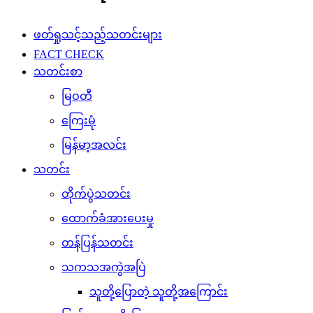
ဖတ်ရှုသင့်သည့်သတင်းများ
FACT CHECK
သတင်းစာ
မြဝတီ
ကြေးမုံ
မြန်မာ့အလင်း
သတင်း
တိုက်ပွဲသတင်း
ထောက်ခံအားပေးမှု
တန်ပြန်သတင်း
သကသအကွဲအပြဲ
သူတို့ပြောတဲ့ သူတို့အကြောင်း