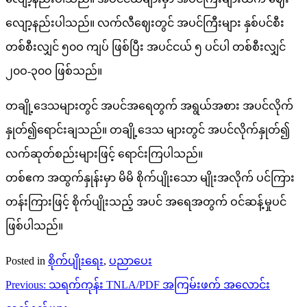
လျော့နည်းပါသည်။ လက်လီဈေးတွင် အပင်ကြီးများ နှစ်ပင်စီး
တစ်စီးလျှင် ၅၀ဝ ကျပ် ဖြစ်ပြီး အပင်ငယ် ၅ ပင်ပါ တစ်စီးလျှင်
၂၀ဝ-၃၀ဝ ဖြစ်သည်။
တချို့ဒေသများတွင် အပင်အရေတွက် အရွယ်အစား အပင်လိုက်
နှုတ်၍ရောင်းချသည်။ တချို့ဒေသ များတွင် အပင်လိုက်နှုတ်၍
လက်ဆုတ်စည်းများဖြင့် ရောင်းကြပါသည်။
တစ်ဧက အထွက်နှုန်းမှာ မိမိ စိုက်ပျိုးသော မျိုးအလိုက် ပင်ကြား
တန်းကြားဖြင့် စိုက်ပျိုးသည့် အပင် အရေအတွက် ဝင်ဆန့်မှုပင်
ဖြစ်ပါသည်။
Posted in
စိုက်ပျိုးရေး
,
ပညာပေး
Post
Previous:
သရက်ကုန်း TNLA/PDF အကြမ်းဖက် အလောင်း
navigation