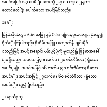
အပင်အမြင့် ၁-၃ ပေရှိပြီး ဘေးသို့ ၂-၄ ပေ ကျယ်ပြန့်ကာ
ထောင်မတ်ပြီး ပေါက်သော အပင်ဖြစ်သည်။
၁။ မျိုး
မြန်မာနိုင်ငံတွင် Aster အဖြူ နှင့် Color မျိုးစေ့ပုလင်းများ မှာယူ၍
စိုက်ပျိုးကြပါသည်။ ရိုးစိမ်းအဖြူ ၊ ကျောက်နီ၊ ချင်းမိုင်
စသည်ဖြင့် အပွင့်အရောင်၊ ပန်းပွင့်ပုံကို မူတည်၍ မြန်မာအခေါ်
များရှိသည်။ အပင်အမြင့် ၈ လက်မ ( ၂၀ စင်တီမီတာ ) ရှိသော
အပင်ပုမျိုး၊ အပင်အမြင့် ၁၆ လက်မ (၄၀ စင်တီမီတာ) ရှိသော
အပင်မျိုး၊ အပင်အမြင့် ၂၇လက်မ ( ၆၀ စင်တီမီတာ ) ရှိသော
အပင်မျိုး၊ ဟူ၍ ရှိပါသည်။
၂။ ရာသီဥတု