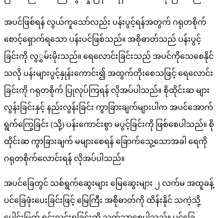
အပင်ဖြစ်ရန် လွယ်ကူသော်လည်း ပန်းပွင့်ရန်အတွက် ဂရုတစိုက်
စောင့်ရှောက်ရသော ပန်းပင်ဖြစ်သည်။ အစိုဓာတ်သည် ပန်းပွင့်
ခြင်းကို လွွှမ်းမိုးသည်။ ရေလောင်းခြင်းသည် အပင်ကိုသေစေနိုင်
သလို ပန်းများပွင့်နှုန်းကောင်း၍ အထွက်တိုးစေသဖြင့် ရေလောင်း
ခြင်းကို ဂရုတစိုက် ပြုလုပ်ကြရန် လိုအပ်ပါသည်။ စိုထိုင်းဆ များ
လွန်းခြင်းနှင့် နည်းလွန်းခြင်း ကွာခြားချက်များပါက အပင်အောက်
ရွက်ကြွေခြင်း (သို့) ပန်းကောင်းစွာ မပွင့်ခြင်းကို ဖြစ်စေပါသည်။ စို
ထိုင်းဆ ကွာခြားချက် မများစေရန် ခြောက်သွေ့သောအခါ ရေကို
ဂရုတစိုက်လောင်းရန် လိုအပ်ပါသည်။
အပင်ခြေတွင် သစ်ရွက်ဆွေးများ မြေဆွေးများ ၂ လက်မ အထူခန့်
ပင်ခြေဖုံးပေးခြင်းဖြင့် မြေကြီး အစိုဓာတ်ကို ထိန်းနိုင် သကဲ့သို့
ပေါင်းမြက် ရှင်းလင်းရခြင်းကို သက်သာစေပါသည်။ ပင်ခြေ