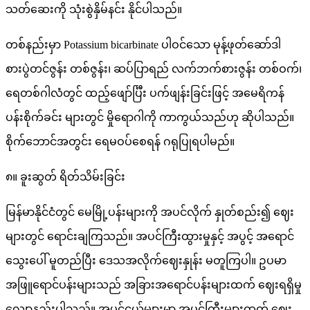
သတ်ဆေးကို သုံးစွဲနှိမ်နင်း နိုင်ပါသည်။
တစ်နည်းမှာ Potassium bicarbinate ပါဝင်သော မုန့်ဖုတ်ဆော်ဒါ
စားပွဲတင်ဇွန်း တစ်ဇွန်း၊ ဆပ်ပြာရည် လက်ဘက်စားဇွန်း တစ်ဝက်၊
ရေတစ်ဂါလံတွင် ထည့်ဖျော်င်္ပြီး ပက်ဖျန်းခြင်းဖြင့် အမေရိကန်
ပန်းစိုက်ခင်း များတွင် မှိုရောဂါကို ကာကွယ်သည်ဟု ဆိုပါသည်။
စိုက်ဘောင်အတွင်း ရေမဝပ်စေရန် ဂရုပြုရပါမည်။
၈။ ခူးဆွတ် ရိတ်သိမ်းခြင်း
မြန်မာနိုင်ငံတွင် မေမြို့ပန်းများကို အပင်လိုက် နှုတ်စည်း၍ ဈေး
များတွင် ရောင်းချကြသည်။ အပင်ကြီးထွားမှုနှင့် အပွင့် အရောင်
သွေးပေါ် မူတည်ပြီး ဒေသအလိုက်ဈေးနှုန်း မတူကြပါ။ ဥပမာ
အဖြူရောင်ပန်းများသည် အခြားအရောင်ပန်းများထက် ဈေးရရှိမှု
လျော့နည်းပါသည်။ အပင်ငယ်များမှာ အပင်ကြီးများထက် ဈေး