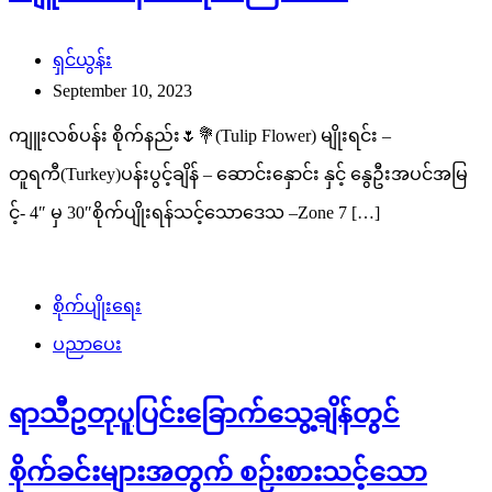
ရှင်ယွန်း
September 10, 2023
ကျူးလစ်ပန်း စိုက်နည်း🌷💐(Tulip Flower) မျိုးရင်း –
တူရကီ(Turkey)ပန်းပွင့်ချိန် – ဆောင်းနှောင်း နှင့် နွေဦးအပင်အမြ
င့်- 4″ မှ 30″စိုက်ပျိုးရန်သင့်သောဒေသ –Zone 7 […]
စိုက်ပျိုးရေး
ပညာပေး
ရာသီဥတုပူပြင်းခြောက်သွေ့ချိန်တွင်
စိုက်ခင်းများအတွက် စဉ်းစားသင့်သော