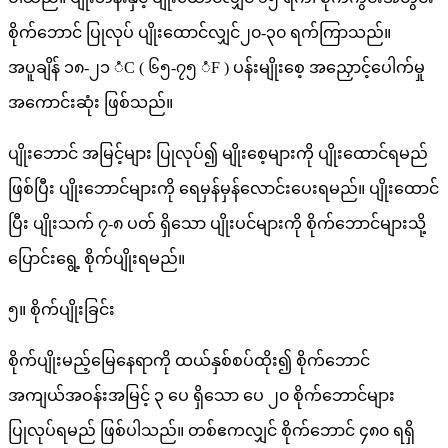
စိုက်ဘောင် ပြုလုပ် ပျိုးထောင်လျှင်၂၀-၃၀ ရက်ကြာသည်။
အပူချိန် ၁၈-၂၁ ံC ( ၆၅-၇၅ ံF ) ပန်းမျိုးစေ့ အညှောင့်ပေါက်မှု
အကောင်းဆုံး ဖြစ်သည်။
ပျိုးဘောင် အမြင့်များ ပြုလုပ်၍ မျိုးစေ့များကို ပျိုးထောင်ရမည်
ဖြစ်ပြီး ပျိုးဘောင်များကို ရေမှန်မှန်လောင်းပေးရမည်။ ပျိုးထောင်
ပြီး ပျိုးသက် ၇-၈ ပတ် ရှိသော ပျိုးပင်များကို စိုက်ဘောင်များသို့
ပြောင်းရွေ့ စိုက်ပျိုးရမည်။
၅။ စိုက်ပျိုးခြင်း
စိုက်ပျိုးမည့်မြေနေရာကို ထယ်နှစ်စပ်ထိုး၍ စိုက်ဘောင်
အကျယ်အဝန်းအမြင့် ၃ ပေ ရှိသော ပေ ၂၀ စိုက်ဘောင်များ
ပြုလုပ်ရမည် ဖြစ်ပါသည်။ တစ်ဧကလျှင် စိုက်ဘောင် ၄၈၀ ရရှိ