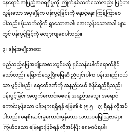
နေရောင် အပြည့်အဝရရှိမှုကို ကြိုက်နှစ်သက်သော်လည်း မြင့်မား
လွန်းသော အပူချိန်က ပန်းပွင့်ခြင်းကို နှောင့်နှေး ကြန့်ကြာစေ
ပါသည်။ မိုးဆက်တိုက် ရွာသောအခါ၊ အေးလွန်းသောအခါ များ
တွင် ပန်းပွင့်ခြင့်ကို လျော့ကျစေပါသည်။
၃။ မြေအမျိုးအစား
မည်သည့်မြေအမျိုးအစားတွင်မဆို ရှင်သန်ပေါက်ရောက်နိုင်
သော်လည်း ခြောက်သွေ့ပြီးမြေဆီ ညံဖျင်းပါက ပန်းအနည်းငယ်
သာ ပွင့်ပါမည်။ ရေငတ်ဒဏ်ကို အနည်းငယ် ခံနိုင်ရည်ရှိသည်။
ပန်းပွင့်ခြင်း အထွက်ကောင်းစေရန် အရည်အသွေး အရောင်
ကောင်းမွန်သော ပန်းများရရှိရန် မြေ၏ စံ (၅.၅ – ၇) ရှိရန် လိုအပ်
ပါသည်။ ရေစီးဆင်းမှုကောင်းမွန်သော သဘာဝမြေဩဇာများ
ကြွယ်ဝသော မြေများဖြစ်ရန် လိုအပ်ပြီး ရေမဝပ်ရပါ။