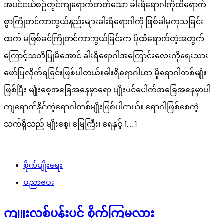
အပင်ငယ်စဉ်တွင်ကျရောက်တတ်သော ခါးရိရောဂါကိုထိရောက်
စွာကြိုတင်ကာကွယ်နည်းများခါးရိရောဂါကို ဖြစ်ခါမှကုသခြင်း
ထက် မဖြစ်ခင်ကြိုတင်ကာကွယ်ခြင်းက ပိုထိရောက်တဲ့အတွက်
ကြောင့်သတိပြုမိအောင် ခါးရိရောဂါအကြောင်းလေးကိုရေးသား
ဖော်ပြလိုက်ရခြင်းဖြစ်ပါတယ်။ခါးရိရောဂါဟာ မှိုရောဂါတစ်မျိုး
ဖြစ်ပြီး မျိုးစေ့အခြေအနေမှာရော ပျိုးပင်ပေါက်အခြေအနေမှာပါ
ကျရောက်နိုင်တဲ့ရောဂါတစ်မျိုးဖြစ်ပါတယ်။ ရောဂါဖြစ်စေတဲ့
သက်ရှိသည် မျိုးစေ့၊ မြေကြီး၊ ရေနှင့် […]
စိုက်ပျိုးရေး
ပညာပေး
ကျူးလစ်ပန်းပင် စိုက်ကြမလား