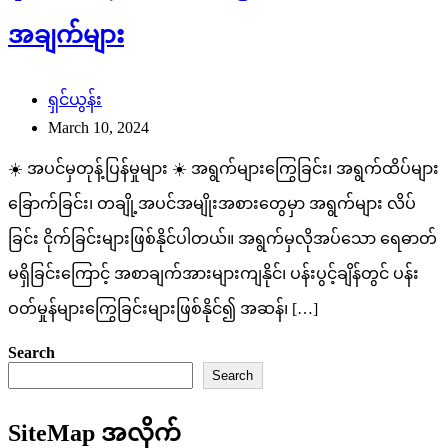
အချက်များ
ရှင်ယွန်း
March 10, 2024
☀️ အပင်မှတုန့်ပြန်မှုများ ☀️ အရွက်များကြွေခြင်း၊ အရွက်ထိပ်များ
ခြောက်ခြင်း၊ တချို့အပင်အမျိုးအစားတွေမှာ အရွက်များ လိပ်
ခြင်း ငိုက်ခြင်းများဖြစ်နိုင်ပါတယ်။ အရွက်မှလိုအပ်သော ရေဓာတ်
မရှိခြင်းကြောင့် အစာချက်အားများကျနိုင်၊ ပန်းပွင့်ချိန်တွင် ပန်း
ဝတ်မှုန်များကြွေခြင်းများဖြစ်နိုင်၍ အဆန်၊ […]
Search
Search
SiteMap အလိုက်