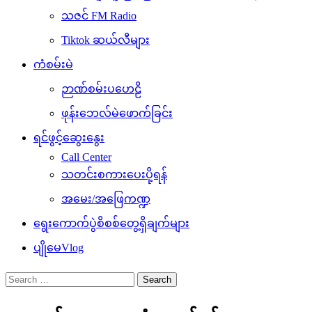
သဇင် FM Radio
Tiktok ဆယ်လီများ
ကံစမ်းမဲ
ဉာဏ်စမ်းပဟေဠိ
ဖုန်းဘေလ်မဲဖောက်ခြင်း
ရင်ဖွင့်ဆွေးနွေး
Call Center
သတင်းစကားပေးပို့ရန်
အမေး/အဖြေကဏ္ဍ
ရွေးကောက်ပွဲစိစစ်တွေ့ရှိချက်များ
ပျိုမေVlog
Search
for: