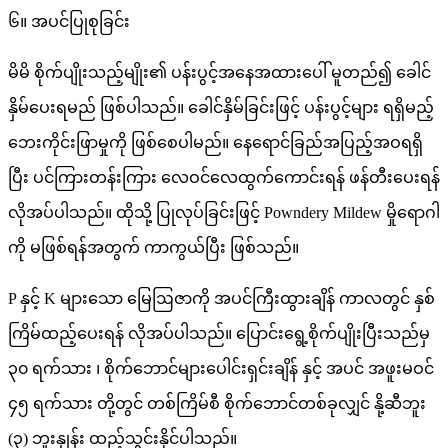
၆။ အပင်ပြုစုခြင်း
မိမိ စိုက်ပျိုးသည့်မျိုး၏ ပန်းပွင့်အနေအထားပေါ် မူတည်၍ ခေါင်
နှိမ်ပေးရမည် ဖြစ်ပါသည်။ ခေါင်နှိမ်ခြင်းဖြင့် ပန်းပွင့်များ ရရှိမည့်
ဘေးကိုင်းဖြာမှုကို ဖြစ်စေပါမည်။ နေရောင်ခြည်အပြည့်အဝရရှိ
ပြီး ပင်ကြားတန်းကြား လေဝင်လေထွက်ကောင်းရန် ဖန်တီးပေးရန်
လိုအပ်ပါသည်။ ထိုသို့ ပြုလုပ်ခြင်းဖြင့် Powndery Mildew မှိုရောဂါ
ကို မဖြစ်ရန်အတွက် ကာကွယ်ပြီး ဖြစ်သည်။
P နှင့် K များသော မြေဩဇာကို အပင်ကြီးထွားချိန် ကာလတွင် နှစ်
ကြိမ်ထည့်ပေးရန် လိုအပ်ပါသည်။ ပြောင်းရွေ့စိုက်ပျိုးပြီးသည်မှ
၃၀ ရက်သား ၊ စိုက်ဘောင်များပေါင်းရှင်းချိန် နှင့် အပင် အဖူးမဝင်
၄၅ ရက်သား တို့တွင် တစ်ကြိမ်စီ စိုက်ဘောင်တစ်ခုလျှင် နို့ဆီဘူး
(၃) ဘူးနှုန်း ထည့်သွင်းနိုင်ပါသည်။