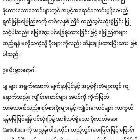
ဖုံးထားသောဘောင်များတွင် အပွင့်အရောင်ကောင်းမွန်စေမည့်
ရွက်ဖြန်းမြေဩဇာကို တစ်လနှစ်ကြိမ် ထည့်သွင်းသုံးစွဲခြင်း ပြု
သင့်ပါသည်။ မြေဆွေး ပင်ခြေဖုံးထားခြင်းဖြင့် မြေဩဇာများ
ထည့်ရန် မလိုသကဲ့သို့ ပိုးများကိုလည်း ထိန်းချုပ်ထားပြီးသား ဖြစ်
ပါသည်။
၇။ ပိုးမွှားရောဂါ
ပျ များ အရွက်အောက် မျက်နှာပြင်နှင့် အပွင့်ရိုးတံများတွင် ကျ
ရောက်သည်။ ကျိုင်းကောင်များ အပင်ကို ကိုက်ဖြတ်
စားသောက်သည်။ စုပ်စားပိုးများနှင့် ကျိုင်းကောင်များ ကာကွယ်
ရန်မြေပြင်ချိန် ပင်လုံးပြန့် အာနိသင်ရှိသော ပိုးသတ်ဆေး
Carbofuran ကို အညွှန်းပါအတိုင်း ထည့်သွင်းပေးခြင်းဖြင့် ပြောင်း