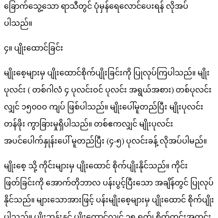
ခြောက်သွေ့သော ရာသီတွင် ပုံမှန်ရေလောင်ပေးရန် လိုအပ်
ပါသည်။
၄။ ပျိုးထောင်ခြင်း
မျိုးစေ့များမှ ပျိုးထောင်စိုက်ပျိုးခြင်းကို ပြုလုပ်ကြပါသည်။ မျိုး
ပုလင်း ( တစ်ဂါလံ ၄ ပုလင်းဝင် ပုလင်း အရွယ်အစား) တစ်ပုလင်း
လျှင် ၁၅၀ဝဝ ကျပ် ဖြစ်ပါသည်။ မျိုးပေါ်မူတည်ပြီး မျိုးပုလင်း
တန်ဖိုး ကွာခြားမှုရှိပါသည်။ တစ်ဧကလျှင် မျိုးပုလင်း
အပင်ပေါက်နှုန်းပေါ် မူတည်ပြီး (၄-၅) ပုလင်းခန့် လိုအပ်ပါမည်။
မျိုးစေ့ သို့ ကိုင်းများမှ ပျိုးထောင် စိုက်ပျိုးနိုင်သည်။ ကိုင်း
ဖြတ်ခြင်းကို အောက်တိုဘာလ ပန်းပွင့်ပြီးသော အချိန်တွင် ပြုလုပ်
နိုင်သည်။ များသောအားဖြင့် ပန်းမျိုးစေ့များမှ ပျိုးထောင် စိုက်ပျိုး
ပါသည်။ ပျိုးဘန်းနှင့် ပျိုးထောင်လျှင် ၁၅ ရက်၊ စိုက်ကွင်းအတွင်း