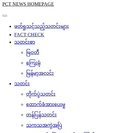
PCT NEWS HOMEPAGE
ဖတ်ရှုသင့်သည့်သတင်းများ
FACT CHECK
သတင်းစာ
မြဝတီ
ကြေးမုံ
မြန်မာ့အလင်း
သတင်း
တိုက်ပွဲသတင်း
ထောက်ခံအားပေးမှု
တန်ပြန်သတင်း
သကသအကွဲအပြဲ