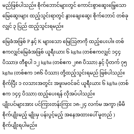
မည်ဖြစ်ပါသည်။ စိုက်ဘောင်များတွင် ကောင်းစွာဆွေးမြေ့သော
မြေဆွေးများ ထည့်သွင်းရာတွင် နွားချေးဆွေး စိုက်ဘောင် တစ်ခု
လျှင် ၃ ပြည် ထည့်သွင်းရမည်။
မြေခံအဖြစ် P နှင့် K များသော မြေဩဇာကို ထည့်ပေးပါ။ တစ်
ဧကလျှင်မြေခံအဖြစ် ယူရီးယား ၆ kg/ha (တစ်ဧကလျှင် ၁၄၄
ပိဿာ)၊ တီစူပါ ၁၂ kg/ha (တစ်ဧက ၂၈၈ ပိဿာ) နှင့် ပိုတက် ၇၅
kg/ha (တစ်ဧက ၁၈၆ ပိဿာ) တို့ထည့်သွင်းရမည် ဖြစ်ပါသည်။
စိုက်ပြီး ၁ လသားအတွင်း အဖူးမဝင်ခင် ယူရီးယား ၆ kg/ha (တစ်
ဧက ၁၄၄ ပိဿာ) ထည့်ပေးရန် လိုအပ်ပါသည်။
ပျိုးပင်များအား ပင်ကြားတန်းကြား ၁၈-၂၄ လက်မ အကွာ (မိမိ
စိုက်ပျိုးမည့် မျိုးမှ ပန်းပွင့်မည့် အနေအထားပေါ် မူတည် )
စိုက်ပျိုးရပါမည်။