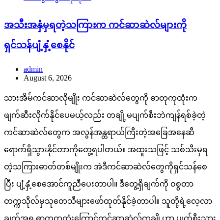
အသီးအနှံမှရတဲ့သကြားက ကင်ဆာဆဲလ်များကို
ရှင်သန်ပျံ့နှံ့စေနိုင်
admin
August 6, 2026
သားအိမ်ကင်ဆာလိုမျိုး ကင်ဆာဆဲလ်တွေကို ဓာတုကုထုံးက
ဖျက်ဆီးလိုက်နိုင်ပေမယ့်လည်း တချို့မပျက်စီးဘဲကျန်ရစ်ခဲ့တဲ့
ကင်ဆာဆဲလ်တွေက အလွန်အန္တရာယ်ကြီးတဲ့အခြေအနေဆီ
ရောက်ရှိသွားနိုင်တာကိုတွေ့ရပါတယ်။ အထူးသဖြင့် သစ်သီးမှရ
တဲ့သကြားဓာတ်တစ်မျိုးက အဲဒီကင်ဆာဆဲလ်တွေကိုရှင်သန်စေ
ပြီး ပျံ့နှံ့စေအောင်ကူညီပေးတာပါ။ ဒီတွေ့ရှိချက်ကို ဝစ္စတာ
တက္ကသိုလ်မှသုတေသီများဖော်ထုတ်နိုင်ခဲ့တာပါ။ သူတို့ရဲ့လေ့လာ
ချက်အရ ဓာတုကုထုံးကြောင့်ကင်ဆာဆဲလ်တချို့ဟာ ပျက်စီးသွား