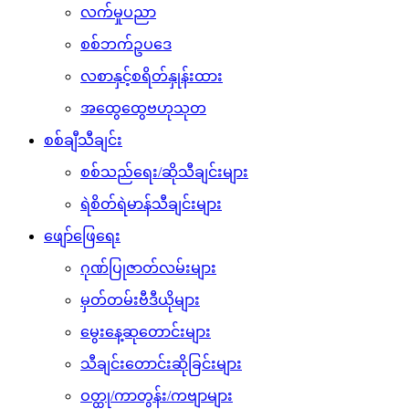
လက်မှုပညာ
စစ်ဘက်ဥပဒေ
လစာနှင့်စရိတ်နှုန်းထား
အထွေထွေဗဟုသုတ
စစ်ချီသီချင်း
စစ်သည်ရေး/ဆိုသီချင်းများ
ရဲစိတ်ရဲမာန်သီချင်းများ
ဖျော်ဖြေရေး
ဂုဏ်ပြုဇာတ်လမ်းများ
မှတ်တမ်းဗီဒီယိုများ
မွေးနေ့ဆုတောင်းများ
သီချင်းတောင်းဆိုခြင်းများ
ဝတ္ထု/ကာတွန်း/ကဗျာများ