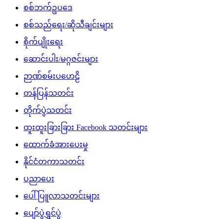
စစ်ဘက်ဥပဒေ
စစ်သည်ရေး/ဆိုသီချင်းများ
စိုက်ပျိုးရေး
ဆောင်းပါး/မဂ္ဂဇင်းများ
ဉာဏ်စမ်းပဟေဠိ
တန်ပြန်သတင်း
တိုက်ပွဲသတင်း
ထူးထူးခြားခြား Facebook သတင်းများ
ထောက်ခံအားပေးမှု
နိုင်ငံတကာသတင်း
ပညာပေး
ပေါ်ပြူလာသတင်းများ
ပျော်ပွဲရွှင်ပွဲ