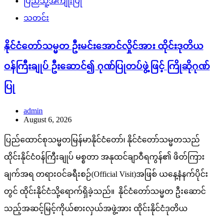
ပြည်သူ့အကျိုးပြု
သတင်း
နိုင်ငံတော်သမ္မတ ဦးမင်းအောင်လှိုင်အား ထိုင်းဒုတိယ
ဝန်ကြီးချုပ် ဦးဆောင်၍ ဂုဏ်ပြုတပ်ဖွဲ့ဖြင့် ကြိုဆိုဂုဏ်
ပြု
admin
August 6, 2026
ပြည်ထောင်စုသမ္မတမြန်မာနိုင်ငံတော်၊ နိုင်ငံတော်သမ္မတသည်
ထိုင်းနိုင်ငံဝန်ကြီးချုပ် မစ္စတာ အနုထင်ချာဝီရကွန်၏ ဖိတ်ကြား
ချက်အရ တရားဝင်ခရီးစဉ်(Official Visit)အဖြစ် ယနေ့နံနက်ပိုင်း
တွင် ထိုင်းနိုင်ငံသို့ရောက်ရှိခဲ့သည်။ နိုင်ငံတော်သမ္မတ ဦးဆောင်
သည့်အဆင့်မြင့်ကိုယ်စားလှယ်အဖွဲ့အား ထိုင်းနိုင်ငံဒုတိယ