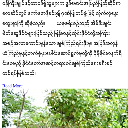
ဝန်ကြီးချုပ်နှင့်တာဝန်ရှိသူများက ဒွန်မောင်းအပြည်ပြည်ဆိုင်ရာ
လေဆိပ်တွင် ကော်ဇောနီခင်း၍ ဂုဏ်ပြုတပ်ဖွဲ့ဖြင့် လှိုက်လှဲနွေး
ထွေးစွာကြိုဆိုခဲ့သည်။ ယခုခရီးစဉ်သည် အိမ်နီးချင်း
မိတ်ဆွေနိုင်ငံများဖြစ်သည့် မြန်မာနှင့်ထိုင်းနိုင်ငံတို့အကြား
အစဉ်အလာကောင်းမွန်သော ချစ်ကြည်ရင်းနှီးမှု၊ အပြန်အလှန်
ယုံကြည်မှုနှင့်ဘက်စုံပူးပေါင်းဆောင်ရွက်မှုတို့ကို ပိုမိုခိုင်မာနက်ရှိ
င်းစေမည့် နိုင်ငံတော်အဆင့်တရားဝင်ချစ်ကြည်ရေးခရီးစဉ်
တစ်ရပ်ဖြစ်သည်။
Read More