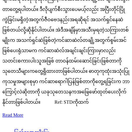
တာတွေ့ရပါတယ်။ ဒီလိုပျက်စီးသွားပေမယ့်လည်း အပြီးတိုင်ပြို
ကွဲခြင်းမရှိတဲ့အတွက်ဇီဝဗေဒနည်းအရဆိုရင် အသက်ရှင်နေဆဲ
ဖြစ်တယ်လို့ဆိုနိုင်ပါတယ်။ အဲဒီအချိန်မှာအသီးမှရတဲ့သကြားတစ်
မျိုးက အသက်ရှင်ဆဲဖြစ်တဲ့ကင်ဆာဆဲလ်တချို့အတွက်စွမ်းအင်
ဖြစ်ပေးရုံသာမက ကင်ဆာဆဲလ်အချင်းချင်းကြားမှာလည်း
သတင်းစကားပါးသူအဖြစ် တာဝန်ထမ်းဆောင်ခြင်းဖြစ်တာကို
သုတေသီများကတွေ့ရှိထားတာဖြစ်ပါတယ်။ ဓာတုကုထုံးအသုံးပြု
ကုသမှုအများစုမှာ ကင်ဆာရောဂါပြန်ဖြစ်တာကိုတွေ့ရခြင်းက ဘာ
ကြောင့်လဲဆိုတာကို ယခုသုတေသနကအဖြေဖော်ထုတ်ပေးလိုက်
နိုင်တာဖြစ်ပါတယ်။ Ref: STDကိုထက်
Read More