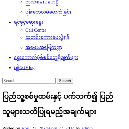
ဉာဏ်စမ်းပဟေဠိ
ဖုန်းဘေလ်မဲဖောက်ခြင်း
ရင်ဖွင့်ဆွေးနွေး
Call Center
သတင်းစကားပေးပို့ရန်
အမေး/အဖြေကဏ္ဍ
ရွေးကောက်ပွဲစိစစ်တွေ့ရှိချက်များ
ပျိုမေVlog
Search
for:
ပြည်သူ့စစ်မှုထမ်းနှင့် ပက်သက်၍ ပြည်
သူများသတိပြုရမည့်အချက်များ
Posted on
April 27, 2024
April 27, 2024
by
admin