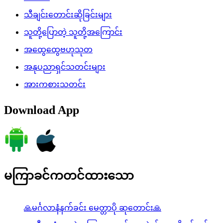
သီချင်းတောင်းဆိုခြင်းများ
သူတို့ပြောတဲ့ သူတို့အကြောင်း
အထွေထွေဗဟုသုတ
အနုပညာရှင်သတင်းများ
အားကစားသတင်း
Download App
မကြာခင်ကတင်ထားသော
🙏မင်္ဂလာနံနက်ခင်း မေတ္တာပို ဆုတောင်း🙏