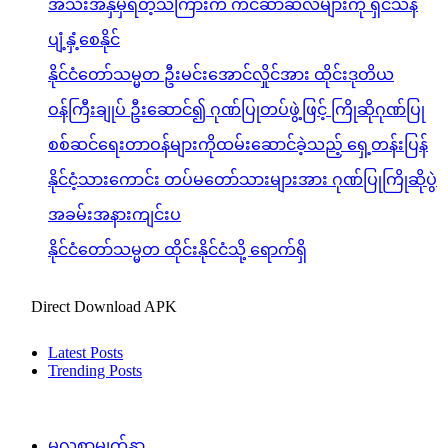
အသီးအနှံမှရတဲ့သကြားက ကင်ဆာဆဲလ်များကို ရှင်သန်
ပျံ့နှံ့စေနိုင်
နိုင်ငံတော်သမ္မတ ဦးမင်းအောင်လှိုင်အား ထိုင်းဒုတိယ
ဝန်ကြီးချုပ် ဦးဆောင်၍ ဂုဏ်ပြုတပ်ဖွဲ့ဖြင့် ကြိုဆိုဂုဏ်ပြု
စစ်ဆင်ရေးတာဝန်များကိုထမ်းဆောင်ခဲ့သည့် ရှေ့တန်းပြန်
နိုင်ငံ့သားကောင်း တပ်မတော်သားများအား ဂုဏ်ပြုကြိုဆိုပွဲ
အခမ်းအနားကျင်းပ
နိုင်ငံတော်သမ္မတ ထိုင်းနိုင်ငံသို့ ရောက်ရှိ
Direct Download APK
Latest Posts
Trending Posts
မူလစာမျက်နှာ