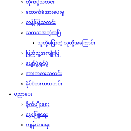
တိုက်ပွဲသတင်း
ထောက်ခံအားပေးမှု
တန်ပြန်သတင်း
သကသအကွဲအပြဲ
သူတို့ပြောတဲ့ သူတို့အကြောင်း
ပြည်သူ့အကျိုးပြု
ပျော်ပွဲရွှင်ပွဲ
အားကစားသတင်း
နိုင်ငံတကာသတင်း
ပညာပေး
စိုက်ပျိုးရေး
မွေးမြူရေး
ကျန်းမာရေး