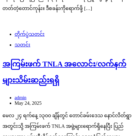
တတ်တဲ့တောင်ကုန်း။ ဒီစခန်းကိုရောက်ဖို့ […]
တိုက်ပွဲသတင်း
သတင်း
အကြမ်းဖက် TNLA အလောင်း/လက်နက်
များသိမ်းဆည်းရရှိ
admin
May 24, 2025
မေလ ၂၄ ရက်နေ့ ၁၃၀၀ ချိန်တွင် တောင်ခမ်းဒေသ နောင်လိတ်ရွာ
အတွင်းသို့ အကြမ်းဖက် TNLA အဖွဲ့များရောက်ရှိနေပြီး ပြည်