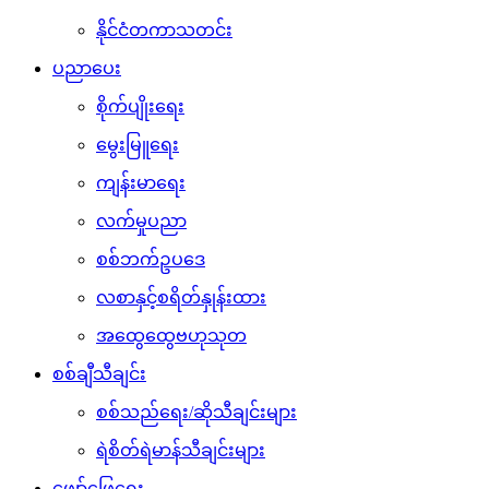
နိုင်ငံတကာသတင်း
ပညာပေး
စိုက်ပျိုးရေး
မွေးမြူရေး
ကျန်းမာရေး
လက်မှုပညာ
စစ်ဘက်ဥပဒေ
လစာနှင့်စရိတ်နှုန်းထား
အထွေထွေဗဟုသုတ
စစ်ချီသီချင်း
စစ်သည်ရေး/ဆိုသီချင်းများ
ရဲစိတ်ရဲမာန်သီချင်းများ
ဖျော်ဖြေရေး