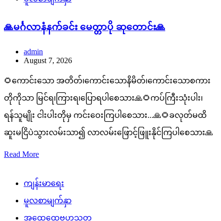
🙏မင်္ဂလာနံနက်ခင်း မေတ္တာပို ဆုတောင်း🙏
admin
August 7, 2026
🌻ကောင်းသော အတိတ်၊ကောင်းသောနိမိတ်၊ကောင်းသောစကား
တိုကိုသာ မြင်ရ၊ကြားရ၊ပြောရပါစေသား🙏🌻ကပ်ကြီးသုံးပါး၊
ရန်သူမျိုး ငါးပါးတိုမှ ကင်းဝေးကြပါစေသား...🙏🌻ခလုတ်မထိ
ဆူးမငြိပဲသွားလမ်းသာ၍ လာလမ်းဖြောင့်ဖြူးနိုင်ကြပါစေသား🙏
Read More
ကျန်းမာရေး
မူလစာမျက်နှာ
အထွေထွေဗဟုသုတ