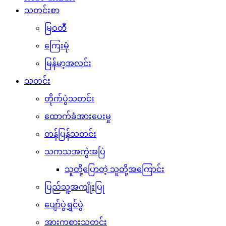
သတင်းစာ
မြဝတီ
ကြေးမုံ
မြန်မာ့အလင်း
သတင်း
တိုက်ပွဲသတင်း
ထောက်ခံအားပေးမှု
တန်ပြန်သတင်း
သကသအကွဲအပြဲ
သူတို့ပြောတဲ့ သူတို့အကြောင်း
ပြည်သူ့အကျိုးပြု
ပျော်ပွဲရွှင်ပွဲ
အားကစားသတင်း