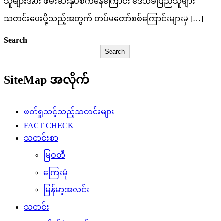
သူများအား ဖမ်းဆီးနှိပ်စက်နေကြောင်း ဒေသခံပြည်သူများ
သတင်းပေးပို့သည့်အတွက် တပ်မတော်စစ်ကြောင်းများမှ […]
Search
Search
SiteMap အလိုက်
ဖတ်ရှုသင့်သည့်သတင်းများ
FACT CHECK
သတင်းစာ
မြဝတီ
ကြေးမုံ
မြန်မာ့အလင်း
သတင်း