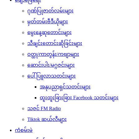
ဂုဏ်ပြုဇာတ်လမ်းများ
မှတ်တမ်းဗီဒီယိုများ
မွေးနေ့ဆုတောင်းများ
သီချင်းတောင်းဆိုခြင်းများ
ဝတ္ထု/ကာတွန်း/ကဗျာများ
ဆောင်းပါး/မဂ္ဂဇင်းများ
ပေါ်ပြူလာသတင်းများ
အနုပညာရှင်သတင်းများ
ထူးထူးခြားခြား Facebook သတင်းများ
သဇင် FM Radio
Tiktok ဆယ်လီများ
ကံစမ်းမဲ