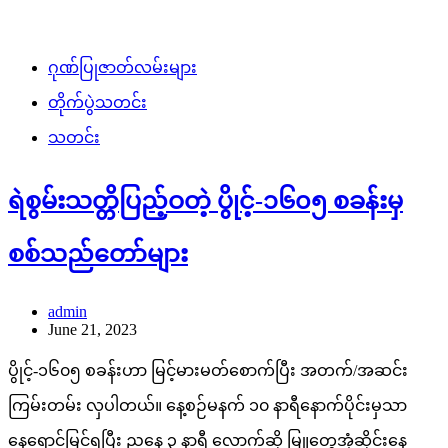
ဂုဏ်ပြုဇာတ်လမ်းများ
တိုက်ပွဲသတင်း
သတင်း
ရဲစွမ်းသတ္တိပြည့်ဝတဲ့ ပွိုင့်-၁၆၀၅ စခန်းမှ
စစ်သည်တော်များ
admin
June 21, 2023
ပွိုင့်-၁၆၀၅ စခန်းဟာ မြင့်မားမတ်စောက်ပြီး အတက်/အဆင်း
ကြမ်းတမ်း လှပါတယ်။ နေ့စဉ်မနက် ၁၀ နာရီနောက်ပိုင်းမှသာ
နေရောင်မြင်ရပြီး ညနေ ၃ နာရီ လောက်ဆို မြူတွေအုံ့ဆိုင်းနေ