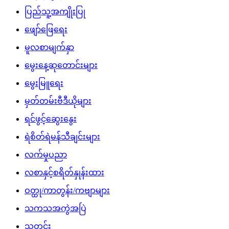
ပြည်သူ့အကျိုးပြု
ဖျော်ဖြေရေး
မူလစာမျက်နှာ
မွေးနေ့ဆုတောင်းများ
မွေးမြူရေး
မှတ်တမ်းဗီဒီယိုများ
ရင်ဖွင့်ဆွေးနွေး
ရဲစိတ်ရဲမန်သီချင်းများ
လက်မှုပညာ
လစာနှင့်စရိတ်နှုန်းထား
ဝတ္ထု/ကာတွန်း/ကဗျာများ
သကသအကွဲအပြဲ
သတင်း