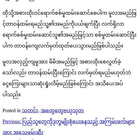
ထိုသို့အစားထိုးဝင်ရောက်စစ်မှုထမ်းဆောင်စေပါက မူလအမည်ဖြ
င့်တာဝန်ထမ်းရမည်သူ့၏အမည်ကိုပယ်ဖျက်ပြီး လက်ရှိလာ
ရောက်စစ်မှုထမ်းဆောင်သူ၏အမည်ဖြင့်သာ စစ်မှုထမ်းဆောင်ပြီး
ပါက တာဝန်ကျေလက်မှတ်ထုတ်ပေးသွားမည်ဖြစ်ပါသည်။
မူလအလှည့်ကျမှုအား မိမိအမည်ဖြင့် အစားထိုးစေလွှတ်ခဲ့
သော်လည်း တာဝန်ထမ်းပြီးကြောင်း လက်မှတ်ရမည်မဟုတ်ဘဲ
ငွေကြေးများသာဆုံးရှုံးလိမ့်မည်ဖြစ်ကြောင်း အသိပေးအပ်
ပါသည်။
Posted in
သတင်း
,
အထွေထွေဗဟုသုတ
Post
Previous:
ပြည်သူတွေကိုဒုက္ခမျိုးစုံပေးနေသည့် အကြမ်းဖက်များ
navigation
အား အသေဖမ်းဆီး