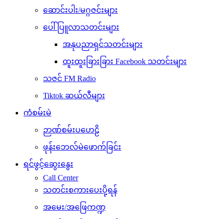
ဆောင်းပါး/မဂ္ဂဇင်းများ
ပေါ်ပြူလာသတင်းများ
အနုပညာရှင်သတင်းများ
ထူးထူးခြားခြား Facebook သတင်းများ
သဇင် FM Radio
Tiktok ဆယ်လီများ
ကံစမ်းမဲ
ဉာဏ်စမ်းပဟေဠိ
ဖုန်းဘေလ်မဲဖောက်ခြင်း
ရင်ဖွင့်ဆွေးနွေး
Call Center
သတင်းစကားပေးပို့ရန်
အမေး/အဖြေကဏ္ဍ