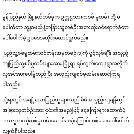
မွန်ပြည်နယ် မြို့နယ်တစ်ခုက ဥက္ကဌသားကစစ် မှုထမ်း ဘို့ မဲ
ပေါက်တာ သူ့နာမည်နဲ့တခြားသူတစ်ဦးအစားထိုးဝင်ရောက်ခဲ့တာ
ပေါ်ပေါက်ခဲ့ ဥပဒေအတိုင်းဆောင်ရွက်မည်။
ပြည်သူ့စစ်မှုထမ်းသင်တန်းအမှတ်စဉ်(၁)ကို ဖွင့်လှစ်ချိန် အလှည့်
ကျပြည်သူ့စစ်မှုထမ်းများအား မြို့ရွာ၊ရပ်ကွက်၊ကျေးရွာအလိုက်
လူအင်အားပေါ်မူတည်ပြီး အလှည့်ကျစစ်မှုထမ်းဆောင်ကြရ
ပါသည်။
သို့ရာတွင် အချို့သောပြည်သူများသည် မိမိအလှည့်ကျချိန်တွင်
အခြားသူတစ်ဦးအား ၄င်း၏အမည်ဖြင့် ငွေကြေးများထောက်ပံ့
ကာ လူစားထိုးစစ်မှုထမ်းဆောင်စေခဲ့ကြောင်း စစ်ဆေးပေါ်ပေါက်
လျှက်ရှိပါသည်။