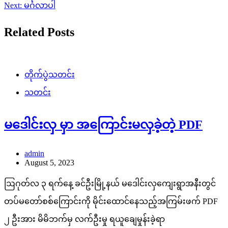
Next:
မင်္ဂလာပါ
Related Posts
တိုက်ပွဲသတင်း
သတင်း
မဒေါင်းလှ မှာ အကြောင်းမလှခဲ့တဲ့ PDF
admin
August 5, 2023
ဩဂုတ်လ ၃ ရက်နေ့ ခင်ဦးမြို့နယ် မဒေါင်းလှကျေးရွာအနီးတွင်
တပ်မတော်စစ်ကြောင်းကို မိုင်းထောင်နေသည့်အကြမ်းဖက် PDF
၂ ဦးအား မိမိဘက်မှ လက်ဦးမှု ရယူချေမှုန်းခဲ့ရာ