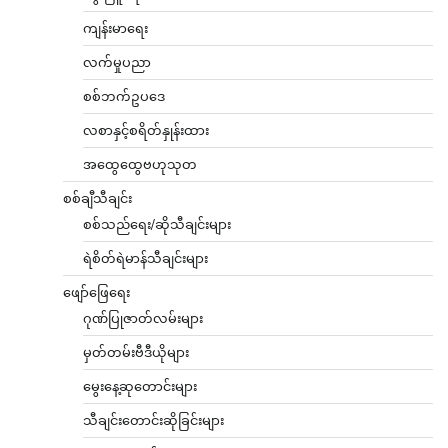
ကျန်းမာရေး
လက်မှုပညာ
စစ်ဘက်ဥပဒေ
လစာနှင့်စရိတ်နှုန်းထား
အထွေထွေဗဟုသုတ
စစ်ချီသီချင်း
စစ်သည်ရေး/ဆိုသီချင်းများ
ရဲစိတ်ရဲမာန်သီချင်းများ
ဖျော်ဖြေရေး
ဂုဏ်ပြုဇာတ်လမ်းများ
မှတ်တမ်းဗီဒီယိုများ
မွေးနေ့ဆုတောင်းများ
သီချင်းတောင်းဆိုခြင်းများ