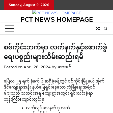
Skip
Sunday, August 9, 2026
to
content
PCT NEWS HOMEPAGE
စစ်ကိုင်းဘက်မှာ လက်နက်နှင့်ဖောက်ခွဲ
ရေးပစ္စည်းများသိမ်းဆည်းရမိ
Posted on
April 26, 2024
by
အေးခင်
ဧပြီလ ၂၅ ရက် နံနက် ၆ နာရီခွဲခန့်တွင် စစ်ကိုင်းမြို့နယ် အိုက်
ဒိုင်ကျေးရွာအနီး နယ်မြေရှင်းနေသော လုံခြုံရေးအဖွဲ့ဝင်
များသည် သတင်းအရ ကျေးရွာအတွင်း ရှင်းလင်းခဲ့ရာ
ဘုန်းကြီးကျောင်းတွင်းမှ
လက်လုပ်သေနတ် ၃ လက်