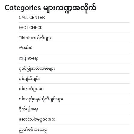
Categories များကဏ္ဍအလိုက်
CALL CENTER
FACT CHECK
Tiktok ဆယ်လီများ
ကံစမ်းမဲ
ကျန်းမာရေး
ဂုဏ်ပြုဇာတ်လမ်းများ
စစ်ချီသီချင်း
စစ်ဘက်ဥပဒေ
စစ်သည်ရေး/ဆိုသီချင်းများ
စိုက်ပျိုးရေး
ဆောင်းပါး/မဂ္ဂဇင်းများ
ဉာဏ်စမ်းပဟေဠိ