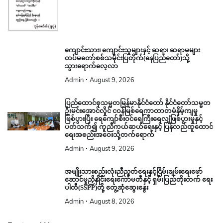
ကျောင်းသား၊ ကျောင်းသူများနှင့် ဆရာ၊ ဆရာမများ
တပ်မတော်စစ်သမိုင်းပြတိုက်(နေပြည်တော်)သို့
သွားရောက်လေ့လာ
Admin
August 9, 2026
ပြည်ထောင်စုသမ္မတမြန်မာနိုင်ငံတော် နိုင်ငံတော်သမ္မတ
ဦးမင်းအောင်လှိုင် ငဝန်မြစ်ရေကာတာတမံနိမ့်ကျမှု
ဖြစ်ပွားပြီး ရေကျော်စီးဝင်ရေကြီးရေလျှံဖြစ်ပွားမှုနှင့်
ပတ်သက်၍ ကူညီကယ်ဆယ်ရေးနှင့် ပြန်လည်ထူထောင်
ရေးအစည်းအဝေးသို့တက်ရောက်
Admin
August 9, 2026
အမျိုးသားစည်းလုံးညီညွတ်ရေးနှင့်ငြိမ်းချမ်းရေးဖော်
ဆောင်မှုညှိနှိုင်းရေးကော်မတီနှင့် ရှမ်းပြည်တိုးတက် ရေး
ပါတီ(SSPP)တို့ တွေ့ဆုံဆွေးနွေး
Admin
August 8, 2026