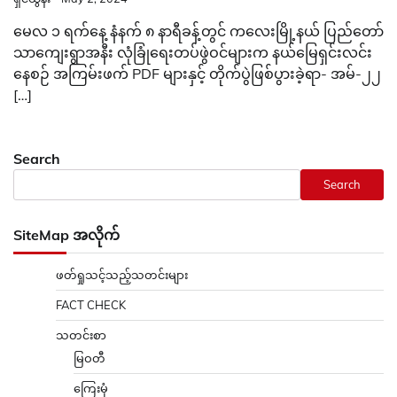
မေလ ၁ ရက်နေ့ နံနက် ၈ နာရီခန့်တွင် ကလေးမြို့နယ် ပြည်တော်
သာကျေးရွာအနီး လုံခြုံရေးတပ်ဖွဲဝင်များက နယ်မြေရှင်းလင်း
နေစဉ် အကြမ်းဖက် PDF များနှင့် တိုက်ပွဲဖြစ်ပွားခဲ့ရာ- အမ်-၂၂
[…]
Search
Search
SiteMap အလိုက်
ဖတ်ရှုသင့်သည့်သတင်းများ
FACT CHECK
သတင်းစာ
မြဝတီ
ကြေးမုံ