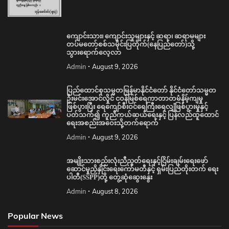
ကျောင်းသား၊ ကျောင်းသူများနှင့် ဆရာ၊ ဆရာမများ
တပ်မတော်စစ်သမိုင်းပြတိုက်(နေပြည်တော်)သို့
သွားရောက်လေ့လာ
Admin
August 9, 2026
ပြည်ထောင်စုသမ္မတမြန်မာနိုင်ငံတော် နိုင်ငံတော်သမ္မတ
ဦးမင်းအောင်လှိုင် ငဝန်မြစ်ရေကာတာတမံနိမ့်ကျမှု
ဖြစ်ပွားပြီး ရေကျော်စီးဝင်ရေကြီးရေလျှံဖြစ်ပွားမှုနှင့်
ပတ်သက်၍ ကူညီကယ်ဆယ်ရေးနှင့် ပြန်လည်ထူထောင်
ရေးအစည်းအဝေးသို့တက်ရောက်
Admin
August 9, 2026
အမျိုးသားစည်းလုံးညီညွတ်ရေးနှင့်ငြိမ်းချမ်းရေးဖော်
ဆောင်မှုညှိနှိုင်းရေးကော်မတီနှင့် ရှမ်းပြည်တိုးတက် ရေး
ပါတီ(SSPP)တို့ တွေ့ဆုံဆွေးနွေး
Admin
August 8, 2026
Popular News