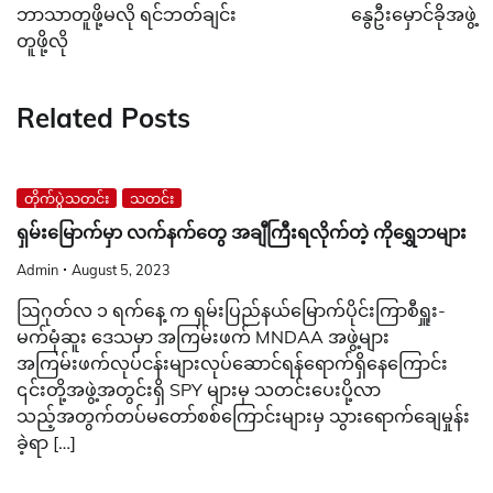
navigation
ဘာသာတူဖို့မလို ရင်ဘတ်ချင်း
နွေဦးမှောင်ခိုအဖွဲ့
တူဖို့လို
Related Posts
တိုက်ပွဲသတင်း
သတင်း
ရှမ်းမြောက်မှာ လက်နက်တွေ အချီကြီးရလိုက်တဲ့ ကိုရွှေဘများ
Admin
August 5, 2023
ဩဂုတ်လ ၁ ရက်နေ့ က ရှမ်းပြည်နယ်မြောက်ပိုင်းကြာစီရှူး-
မက်မုံဆူး ဒေသမှာ အကြမ်းဖက် MNDAA အဖွဲ့များ
အကြမ်းဖက်လုပ်ငန်းများလုပ်ဆောင်ရန်ရောက်ရှိနေကြောင်း
၎င်းတို့အဖွဲ့အတွင်းရှိ SPY များမှ သတင်းပေးပို့လာ
သည့်အတွက်တပ်မတော်စစ်ကြောင်းများမှ သွားရောက်ချေမှုန်း
ခဲ့ရာ […]