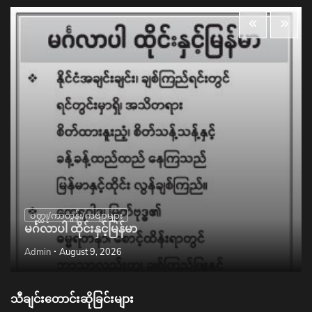
ဝတ္ထု/ကာတွန်း/ကဗျာများ
မင်္ဂလာပါ ထိုင်းနှင့်မြန်မာ
Admin
August 9, 2026
သီချင်းတောင်းဆိုခြင်းများ