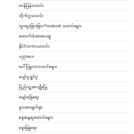
တန်ပြန်သတင်း
တိုက်ပွဲသတင်း
ထူးထူးခြားခြား Facebook သတင်းများ
ထောက်ခံအားပေးမှု
နိုင်ငံတကာသတင်း
ပညာပေး
ပေါ်ပြူလာသတင်းများ
ပျော်ပွဲရွှင်ပွဲ
ပြည်သူ့အကျိုးပြု
ဖျော်ဖြေရေး
မူလစာမျက်နှာ
မွေးနေ့ဆုတောင်းများ
မွေးမြူရေး