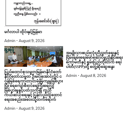
မင်္ဂလာပါ ထိုင်းနှင့်မြန်မာ
Admin
August 9, 2026
အမျိုးသားစည်းလုံးညီညွတ်ရေးနှင့်
ငြိမ်းချမ်းရေးဖော်ဆောင်မှုညှိနှိုင်းရေး
ကော်မတီနှင့် ရှမ်းပြည်တိုးတက် ရေး
ပါတီ(SSPP)တို့ တွေ့ဆုံဆွေးနွေး
ပြည်ထောင်စုသမ္မတမြန်မာနိုင်ငံတော်
Admin
August 8, 2026
နိုင်ငံတော်သမ္မတ ဦးမင်းအောင်လှိုင် င
ဝန်မြစ်ရေကာတာတမံနိမ့်ကျမှုဖြစ်ပွား
ပြီး ရေကျော်စီးဝင်ရေကြီးရေလျှံ
ဖြစ်ပွားမှုနှင့်ပတ်သက်၍ ကူညီ
ကယ်ဆယ်ရေးနှင့် ပြန်လည်ထူထောင်
ရေးအစည်းအဝေးသို့တက်ရောက်
Admin
August 9, 2026