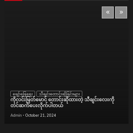
ဖျော်ဖြေရေး
သီချင်းတောင်းဆိုခြင်းများ
ကိုလင်းမြတ်မောင် တောင်းဆိုထားတဲ့ သီချင်းလေးကို
တင်ဆက်ပေးလိုက်ပါတယ်
Admin
October 21, 2024