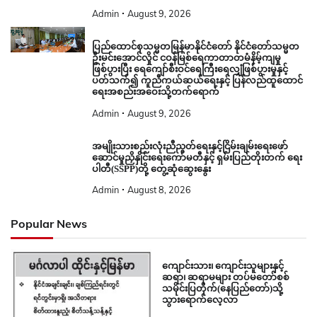
Admin
August 9, 2026
ပြည်ထောင်စုသမ္မတမြန်မာနိုင်ငံတော် နိုင်ငံတော်သမ္မတ
ဦးမင်းအောင်လှိုင် ငဝန်မြစ်ရေကာတာတမံနိမ့်ကျမှု
ဖြစ်ပွားပြီး ရေကျော်စီးဝင်ရေကြီးရေလျှံဖြစ်ပွားမှုနှင့်
ပတ်သက်၍ ကူညီကယ်ဆယ်ရေးနှင့် ပြန်လည်ထူထောင်
ရေးအစည်းအဝေးသို့တက်ရောက်
Admin
August 9, 2026
အမျိုးသားစည်းလုံးညီညွတ်ရေးနှင့်ငြိမ်းချမ်းရေးဖော်
ဆောင်မှုညှိနှိုင်းရေးကော်မတီနှင့် ရှမ်းပြည်တိုးတက် ရေး
ပါတီ(SSPP)တို့ တွေ့ဆုံဆွေးနွေး
Admin
August 8, 2026
Popular News
ကျောင်းသား၊ ကျောင်းသူများနှင့်
ဆရာ၊ ဆရာမများ တပ်မတော်စစ်
သမိုင်းပြတိုက်(နေပြည်တော်)သို့
သွားရောက်လေ့လာ