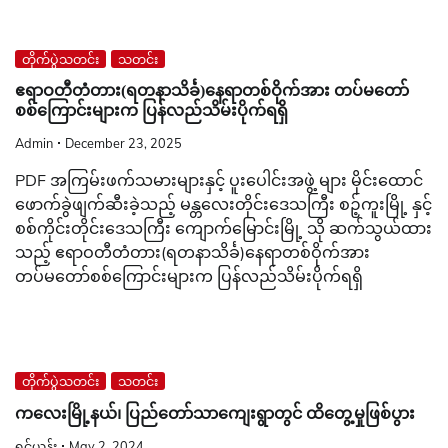
တိုက်ပွဲသတင်း
သတင်း
ဧရာဝတီတံတား(ရတနာသိင်္ခ)နေရာတစ်ဝိုက်အား တပ်မတော်
စစ်ကြောင်းများက ပြန်လည်သိမ်းပိုက်ရရှိ
Admin
December 23, 2025
PDF အကြမ်းဖက်သမားများနှင့် ပူးပေါင်းအဖွဲ့ များ မိုင်းထောင်
ဖောက်ခွဲဖျက်ဆီးခဲ့သည့် မန္တလေးတိုင်းဒေသကြီး စဉ့်ကူးမြို့ နှင့်
စစ်ကိုင်းတိုင်းဒေသကြီး ကျောက်မြောင်းမြို့ သို ဆက်သွယ်ထား
သည့် ဧရာဝတီတံတား(ရတနာသိင်္ခ)နေရာတစ်ဝိုက်အား
တပ်မတော်စစ်ကြောင်းများက ပြန်လည်သိမ်းပိုက်ရရှိ
တိုက်ပွဲသတင်း
သတင်း
ကလေးမြို့နယ်၊ ပြည်တော်သာကျေးရွာတွင် ထိတွေ့မှုဖြစ်ပွား
ရှင်ယွန်း
May 2, 2024