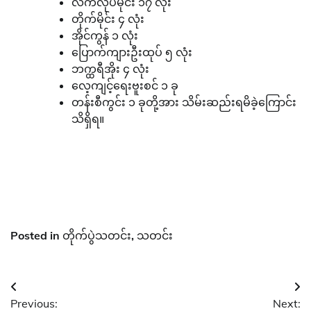
လက်လုပ်မိုင်း ၁၇ လုံး
တိုက်မိုင်း ၄ လုံး
အိုင်ကွန် ၁ လုံး
ပြောက်ကျားဦးထုပ် ၅ လုံး
ဘက္ထရီအိုး ၄ လုံး
လေ့ကျင့်ရေးဗူးစင် ၁ ခု
တန်းစီကွင်း ၁ ခုတို့အား သိမ်းဆည်းရမိခဲ့ကြောင်း
သိရှိရ။
Posted in
တိုက်ပွဲသတင်း
,
သတင်း
Post
Previous:
Next: