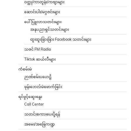
ဝတ္ထု/ကာတွန်း/ကဗျာများ
ဆောင်းပါး/မဂ္ဂဇင်းများ
ပေါ်ပြူလာသတင်းများ
အနုပညာရှင်သတင်းများ
ထူးထူးခြားခြား Facebook သတင်းများ
သဇင် FM Radio
Tiktok ဆယ်လီများ
ကံစမ်းမဲ
ဉာဏ်စမ်းပဟေဠိ
ဖုန်းဘေလ်မဲဖောက်ခြင်း
ရင်ဖွင့်ဆွေးနွေး
Call Center
သတင်းစကားပေးပို့ရန်
အမေး/အဖြေကဏ္ဍ