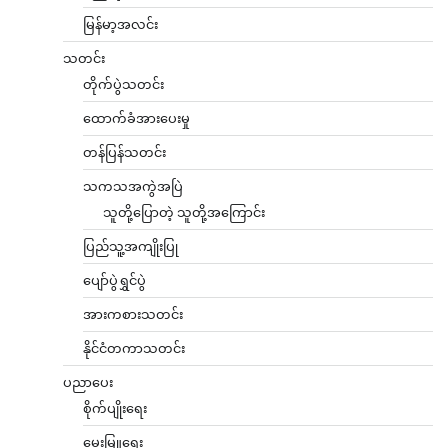
မြန်မာ့အလင်း
သတင်း
တိုက်ပွဲသတင်း
ထောက်ခံအားပေးမှု
တန်ပြန်သတင်း
သကသအကွဲအပြဲ
သူတို့ပြောတဲ့ သူတို့အကြောင်း
ပြည်သူ့အကျိုးပြု
ပျော်ပွဲရွှင်ပွဲ
အားကစားသတင်း
နိုင်ငံတကာသတင်း
ပညာပေး
စိုက်ပျိုးရေး
မွေးမြူရေး