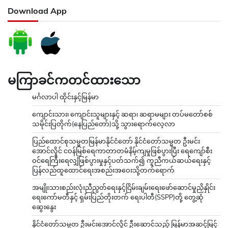
Download App
မကြာခင်ကတင်ထားသော
မင်္ဂလာပါ ထိုင်းနှင့်မြန်မာ
ကျောင်းသား၊ ကျောင်းသူများနှင့် ဆရာ၊ ဆရာမများ တပ်မတော်စစ်
သမိုင်းပြတိုက်(နေပြည်တော်)သို့ သွားရောက်လေ့လာ
ပြည်ထောင်စုသမ္မတမြန်မာနိုင်ငံတော် နိုင်ငံတော်သမ္မတ ဦးမင်း
အောင်လှိုင် ငဝန်မြစ်ရေကာတာတမံနိမ့်ကျမှုဖြစ်ပွားပြီး ရေကျော်စီး
ဝင်ရေကြီးရေလျှံဖြစ်ပွားမှုနှင့်ပတ်သက်၍ ကူညီကယ်ဆယ်ရေးနှင့်
ပြန်လည်ထူထောင်ရေးအစည်းအဝေးသို့တက်ရောက်
အမျိုးသားစည်းလုံးညီညွတ်ရေးနှင့်ငြိမ်းချမ်းရေးဖော်ဆောင်မှုညှိနှိုင်း
ရေးကော်မတီနှင့် ရှမ်းပြည်တိုးတက် ရေးပါတီ(SSPP)တို့ တွေ့ဆုံ
ဆွေးနွေး
နိုင်ငံတော်သမ္မတ ဦးမင်းအောင်လှိုင် ဦးဆောင်သည့် မြန်မာအဆင့်မြင့်