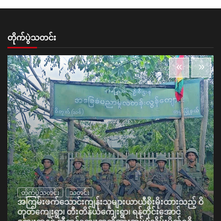
တိုက်ပွဲသတင်း
တိုက်ပွဲသတင်း
သတင်း
အကြမ်းဖက်သောင်းကျန်းသူများယာယီစိုးမိုးထားသည့် ဝိ
တုတ်ကျေးရွာ၊ တီးတိန်ယံကျေးရွာ၊ ရန်တိုင်းအောင်