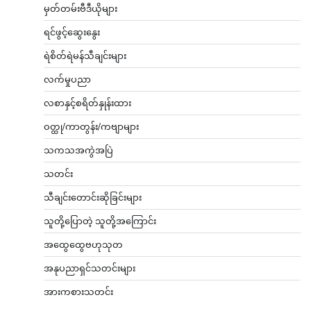
မှတ်တမ်းဗီဒီယိုများ
ရင်ဖွင့်ဆွေးနွေး
ရဲစိတ်ရဲမန်သီချင်းများ
လက်မှုပညာ
လစာနှင့်စရိတ်နှုန်းထား
ဝတ္ထု/ကာတွန်း/ကဗျာများ
သကသအကွဲအပြဲ
သတင်း
သီချင်းတောင်းဆိုခြင်းများ
သူတို့ပြောတဲ့ သူတို့အကြောင်း
အထွေထွေဗဟုသုတ
အနုပညာရှင်သတင်းများ
အားကစားသတင်း