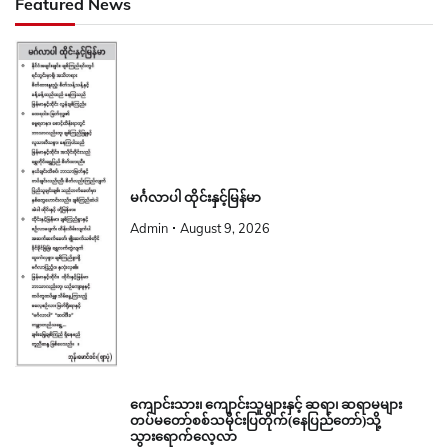
Featured News
မင်္ဂလာပါ ထိုင်းနှင့်မြန်မာ
Admin
August 9, 2026
ကျောင်းသား၊ ကျောင်းသူများနှင့် ဆရာ၊ ဆရာမများ
တပ်မတော်စစ်သမိုင်းပြတိုက်(နေပြည်တော်)သို့
သွားရောက်လေ့လာ