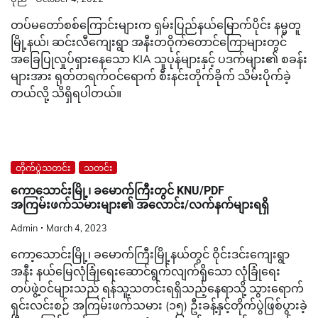
တိုက်ပွဲသတင်း
သတင်း
ကောသောင်းမြို့၊ ခမောက်ကြီးတွင် KNU/PDF
အကြမ်းဖက်သမားများ၏ အလောင်း/လက်နက်များရရှိ
Admin
March 4, 2023
ကော့သောင်းမြို့၊ ခမောက်ကြီးမြို့နယ်တွင် ဝိုင်းဒင်းကျေးရွာ
အနီး နယ်မြေလုံခြုံရေးဆောင်ရွက်လျက်ရှိသော လုံခြုံရေး
တပ်ဖွဲ့ဝင်များသည် ရန်သူ့သတင်းရရှိသည့်နေရာသို့ သွားရောက်
ရှင်းလင်းစဉ် အကြမ်းဖက်သမား (၁၅) ဦးခန့်နှင့်တိုက်ပွဲဖြစ်ပွားခဲ့
ပြီး အကြမ်းဖက်သမားများထံမှ– ပြောက်ကျားဝတ်အလောင်း–
၉ လောင်း AK- –၁လက် […]
တိုက်ပွဲသတင်း
သတင်း
အုန်းတင်ကျေးရွာအနီး အကြမ်းဖက် PDF အလောင်းနှင့်
ဆက်စပ်ပစ္စည်း သိမ်းဆည်းရမိ