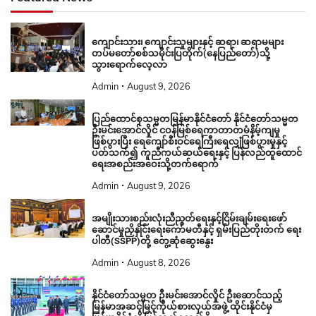
ပတ်သက်၍ ကူညီကယ်ဆယ်ရေးနှင့် ပြန်လည်ထူထောင်
ရေးအစည်းအဝေးသို့တက်ရောက်
Admin
August 9, 2026
အမျိုးသားစည်းလုံးညီညွတ်ရေးနှင့်ငြိမ်းချမ်းရေးဖော်
ဆောင်မှုညှိနှိုင်းရေးကော်မတီနှင့် ရှမ်းပြည်တိုးတက် ရေး
ပါတီ(SSPP)တို့ တွေ့ဆုံဆွေးနွေး
Admin
August 8, 2026
နိုင်ငံတော်သမ္မတ ဦးမင်းအောင်လှိုင် ဦးဆောင်သည့်
မြန်မာအဆင့်မြင့်ကိုယ်စားလှယ်အဖွဲ့ ထိုင်းနိုင်ငံမှ
မြန်မာနိုင်ငံသို့ပြန်လည်ရောက်ရှိ
Admin
August 8, 2026
Popular News
ပြည်ထောင်စုသမ္မတမြန်မာနိုင်ငံတော်