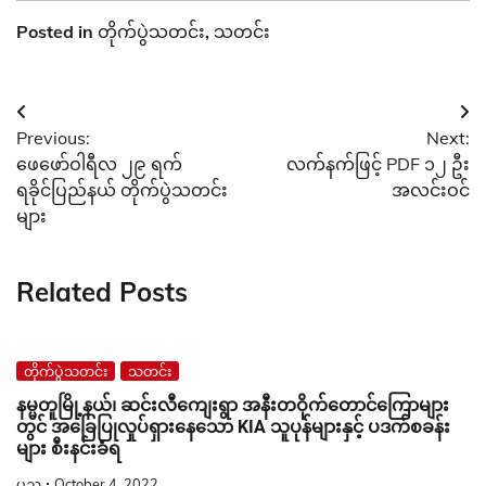
Related Posts
တိုက်ပွဲသတင်း
သတင်း
နမ္မတူမြို့နယ်၊ ဆင်းလီကျေးရွာ အနီးတဝိုက်တောင်ကြောများ
တွင် အခြေပြုလှုပ်ရှားနေသော KIA သူပုန်များနှင့် ပဒက်စခန်း
များ စီးနင်းခံရ
ပုည
October 4, 2022
တပ်မတော်စစ်ကြောင်းများက ရှမ်းပြည်နယ်မြောက်ပိုင်း နမ္မတူ
မြို့နယ်၊ ဆင်းလီကျေးရွာ အနီးတဝိုက်တောင်ကြောများတွင်
အခြေပြုလှုပ်ရှားနေသော KIA သူပုန်များနှင့် ပဒက်များ၏ စခန်း
များအား ရုတ်တရက်ဝင်ရောက် စီးနင်းတိုက်ခိုက် သိမ်းပိုက်ခဲ့
တယ်လို့ သိရှိရပါတယ်။