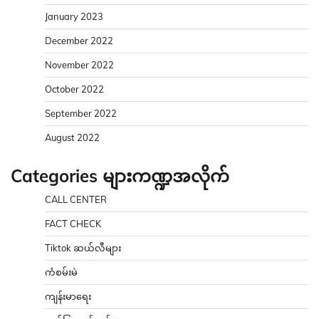
Categories များကဏ္ဍအလိုက်
CALL CENTER
FACT CHECK
Tiktok ဆယ်လီများ
ကံစမ်းမဲ
ကျန်းမာရေး
ဂုဏ်ပြုဇာတ်လမ်းများ
စစ်ချီသီချင်း
စစ်ဘက်ဥပဒေ
စစ်သည်ရေး/ဆိုသီချင်းများ
စိုက်ပျိုးရေး
ဆောင်းပါး/မဂ္ဂဇင်းများ
ဉာဏ်စမ်းပဟေဠိ