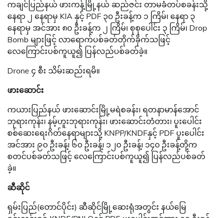
ကချင်ပြည်နယ် ဖားကန့်မြို့နယ် ဆည်ဇင်း တာမခံတပ်စခန်းသို့
နေရာ ၂ နေရာမှ KIA နှင့် PDF ၃၀ ဦးခန့်က ၁ ကြိမ်၊ နေရာ ၃
နေရာမှ အင်အား ၈၀ ဦးခန့်က ၂ ကြိမ်၊ စုစုပေါင်း ၃ ကြိမ်၊ Drop
Bomb များဖြင့် လာရောက်ပစ်ခတ်တိုက်ခိုက်သဖြင့်
လေကြောင်းပစ်ကူယူ၍ ပြန်လည်ပစ်ခတ်ခဲ့။
Drone ၄ စီး သိမ်းဆည်းရမိ။
ဖားဆောင်း
ကယားပြည်နယ် ဖားဆောင်းမြို့မရဲစခန်း၊ ရတနာမာန်အောင်
ဘုရားကုန်း၊ နမ့်ဟူးဘုရားကုန်း၊ ဖားဆောင်းတံတား၊ ပူးပေါင်း
စစ်ဆေးရေးဂိတ်နေရာများသို့ KNPP/KNDFနှင့် PDF ပူးပေါင်း
အင်အား ၉၀ ဦးခန့်၊ ၆၀ ဦးခန့်၊ ၁၂၀ ဦးခန့်၊ ၁၄၀ ဦးခန့်တို့က
စတင်ပစ်ခတ်သဖြင့် လေကြောင်းပစ်ကူယူ၍ ပြန်လည်ပစ်ခတ်
ခဲ့။
ဆီဆိုင်
ရှမ်းပြည်(တောင်ပိုင်း) ဆီဆိုင်မြို့ဆေးရုံအတွင်း နယ်မြေ