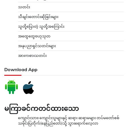
Download App
မကြာခင်ကတင်ထားသော
ကျောင်းသား၊ ကျောင်းသူများနှင့် ဆရာ၊ ဆရာမများ တပ်မတော်စစ်
သမိုင်းပြတိုက်(နေပြည်တော်)သို့ သွားရောက်လေ့လာ
ပြည်ထောင်စုသမ္မတမြန်မာနိုင်ငံတော် နိုင်ငံတော်သမ္မတ ဦးမင်း
အောင်လှိုင် ငဝန်မြစ်ရေကာတာတမံနိမ့်ကျမှုဖြစ်ပွားပြီး ရေကျော်စီး
ဝင်ရေကြီးရေလျှံဖြစ်ပွားမှုနှင့်ပတ်သက်၍ ကူညီကယ်ဆယ်ရေးနှင့်
ပြန်လည်ထူထောင်ရေးအစည်းအဝေးသို့တက်ရောက်
အမျိုးသားစည်းလုံးညီညွတ်ရေးနှင့်ငြိမ်းချမ်းရေးဖော်ဆောင်မှုညှိနှိုင်း
ရေးကော်မတီနှင့် ရှမ်းပြည်တိုးတက် ရေးပါတီ(SSPP)တို့ တွေ့ဆုံ
ဆွေးနွေး
နိုင်ငံတော်သမ္မတ ဦးမင်းအောင်လှိုင် ဦးဆောင်သည့် မြန်မာအဆင့်မြင့်
ကိုယ်စားလှယ်အဖွဲ့ ထိုင်းနိုင်ငံမှ မြန်မာနိုင်ငံသို့ပြန်လည်ရောက်ရှိ