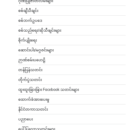
တန်ပြန်သတင်း
တိုက်ပွဲသတင်း
ထူးထူးခြားခြား Facebook သတင်းများ
ထောက်ခံအားပေးမှု
နိုင်ငံတကာသတင်း
ပညာပေး
ပေါ်ပြူလာသတင်းများ
ပျော်ပွဲရွှင်ပွဲ
ပြည်သူ့အကျိုးပြု
ဖျော်ဖြေရေး
မူလစာမျက်နှာ
မွေးနေ့ဆုတောင်းများ
မွေးမြူရေး