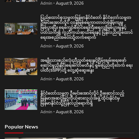
ပါတီ(SSPP)တို့ တွေ့ဆုံဆွေးနွေး
Admin
August 8, 2026
နိုင်ငံတော်သမ္မတ ဦးမင်းအောင်လှိုင် ဦးဆောင်သည့်
မြန်မာအဆင့်မြင့်ကိုယ်စားလှယ်အဖွဲ့ ထိုင်းနိုင်ငံမှ
မြန်မာနိုင်ငံသို့ပြန်လည်ရောက်ရှိ
Admin
August 8, 2026
Popular News