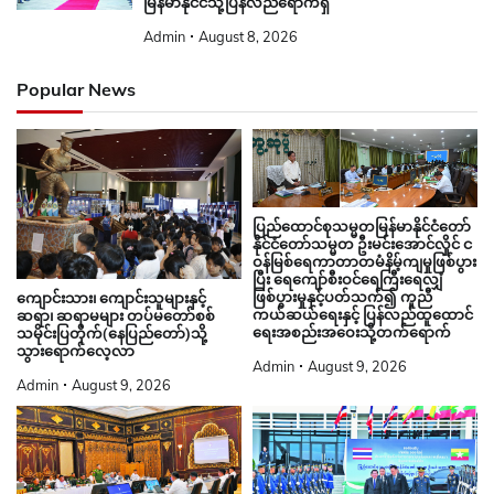
နိုင်ငံတော်သမ္မတ ဦးမင်းအောင်လှိုင် င
ဝန်မြစ်ရေကာတာတမံနိမ့်ကျမှုဖြစ်ပွား
ပြီး ရေကျော်စီးဝင်ရေကြီးရေလျှံ
ဖြစ်ပွားမှုနှင့်ပတ်သက်၍ ကူညီ
ကျောင်းသား၊ ကျောင်းသူများနှင့်
ကယ်ဆယ်ရေးနှင့် ပြန်လည်ထူထောင်
ဆရာ၊ ဆရာမများ တပ်မတော်စစ်
ရေးအစည်းအဝေးသို့တက်ရောက်
သမိုင်းပြတိုက်(နေပြည်တော်)သို့
သွားရောက်လေ့လာ
Admin
August 9, 2026
Admin
August 9, 2026
အမျိုးသားစည်းလုံးညီညွတ်ရေးနှင့်
ငြိမ်းချမ်းရေးဖော်ဆောင်မှုညှိနှိုင်းရေး
နိုင်ငံတော်သမ္မတ ဦးမင်းအောင်လှိုင်
ကော်မတီနှင့် ရှမ်းပြည်တိုးတက် ရေး
ဦးဆောင်သည့် မြန်မာအဆင့်မြင့်
ပါတီ(SSPP)တို့ တွေ့ဆုံဆွေးနွေး
ကိုယ်စားလှယ်အဖွဲ့ ထိုင်းနိုင်ငံမှ
မြန်မာနိုင်ငံသို့ပြန်လည်ရောက်ရှိ
Admin
August 8, 2026
Admin
August 8, 2026