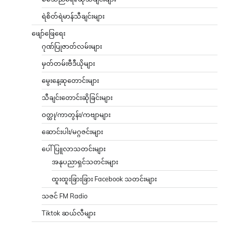
ဝတ္ထု/ကာတွန်း/ကဗျာများ
ဆောင်းပါး/မဂ္ဂဇင်းများ
ပေါ်ပြူလာသတင်းများ
အနုပညာရှင်သတင်းများ
ထူးထူးခြားခြား Facebook သတင်းများ
သဇင် FM Radio
Tiktok ဆယ်လီများ
ကံစမ်းမဲ
ဉာဏ်စမ်းပဟေဠိ
ဖုန်းဘေလ်မဲဖောက်ခြင်း
ရင်ဖွင့်ဆွေးနွေး
Call Center
သတင်းစကားပေးပို့ရန်
အမေး/အဖြေကဏ္ဍ