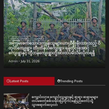
ကျေးရွာနှင့် တွီဘန်ကျေးရွာတို့အားထပ်မံသိမ်းပိုက်ရရှိ
Admin
July 31, 2026
Latest Posts
Trending Posts
ကျောင်းသား၊ ကျောင်းသူများနှင့် ဆရာ၊ ဆရာမများ
တပ်မတော်စစ်သမိုင်းပြတိုက်(နေပြည်တော်)သို့
သွားရောက်လေ့လာ
Admin
August 9, 2026
ပြည်ထောင်စုသမ္မတမြန်မာနိုင်ငံတော် နိုင်ငံတော်သမ္မတ
ဦးမင်းအောင်လှိုင် ငဝန်မြစ်ရေကာတာတမံနိမ့်ကျမှု
ဖြစ်ပွားပြီး ရေကျော်စီးဝင်ရေကြီးရေလျှံဖြစ်ပွားမှုနှင့်
ပတ်သက်၍ ကူညီကယ်ဆယ်ရေးနှင့် ပြန်လည်ထူထောင်
ရေးအစည်းအဝေးသို့တက်ရောက်
Admin
August 9, 2026
အမျိုးသားစည်းလုံးညီညွတ်ရေးနှင့်ငြိမ်းချမ်းရေးဖော်
ဆောင်မှုညှိနှိုင်းရေးကော်မတီနှင့် ရှမ်းပြည်တိုးတက် ရေး