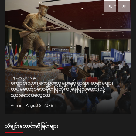
မူလစာမျက်နှာ
ကျောင်းသား၊ ကျောင်းသူများနှင့် ဆရာ၊ ဆရာမများ
တပ်မတော်စစ်သမိုင်းပြတိုက်(နေပြည်တော်)သို့
သွားရောက်လေ့လာ
Admin
August 9, 2026
သီချင်းတောင်းဆိုခြင်းများ