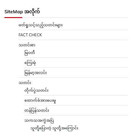
ကြေးမုံ
မြန်မာ့အလင်း
သတင်း
တိုက်ပွဲသတင်း
ထောက်ခံအားပေးမှု
တန်ပြန်သတင်း
သကသအကွဲအပြဲ
သူတို့ပြောတဲ့ သူတို့အကြောင်း
ပြည်သူ့အကျိုးပြု
ပျော်ပွဲရွှင်ပွဲ
အားကစားသတင်း
နိုင်ငံတကာသတင်း
ပညာပေး
စိုက်ပျိုးရေး