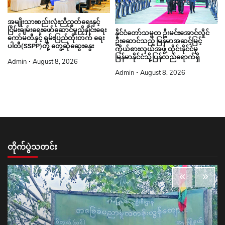
တိုက်ပွဲသတင်း
တိုက်ပွဲသတင်း
သတင်း
အကြမ်းဖက်သောင်းကျန်းသူများယာယီစိုးမိုးထားသည့် ဝိ
တုတ်ကျေးရွာ၊ တီးတိန်ယံကျေးရွာ၊ ရန်တိုင်းအောင်