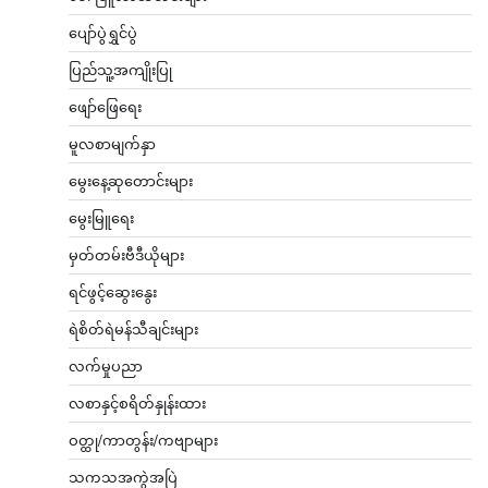
မှတ်တမ်းဗီဒီယိုများ
ရင်ဖွင့်ဆွေးနွေး
ရဲစိတ်ရဲမန်သီချင်းများ
လက်မှုပညာ
လစာနှင့်စရိတ်နှုန်းထား
ဝတ္ထု/ကာတွန်း/ကဗျာများ
သကသအကွဲအပြဲ
သတင်း
သီချင်းတောင်းဆိုခြင်းများ
သူတို့ပြောတဲ့ သူတို့အကြောင်း
အထွေထွေဗဟုသုတ
အနုပညာရှင်သတင်းများ
အားကစားသတင်း