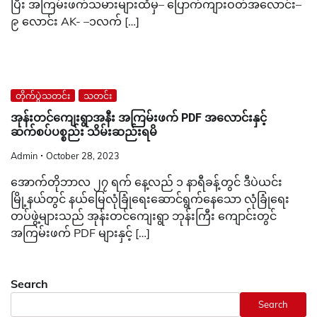
Admin
October 28, 2023
အောက်တိုဘာလ ၂၇ ရက် နေ့လည် ၁ နာရီခန့်တွင် ဒီပဲယင်း
မြို့နယ်တွင် နယ်မြေလုံခြုံရေးဆောင်ရွက်နေသော လုံခြုံရေး
တပ်ဖွဲ့များသည် အုန်းတင်ကျေးရွာ ဘုန်းကြီး ကျောင်းတွင်
အကြမ်းဖက် PDF များနှင့် […]
Search
Search
SiteMap အလိုက်
ဖတ်ရှုသင့်သည့်သတင်းများ
FACT CHECK
သတင်းစာ
မြဝတီ