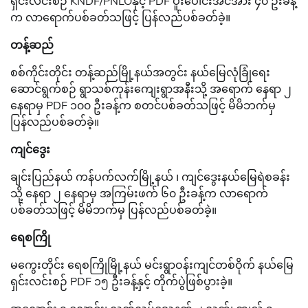
ရှင်းလင်းစဉ် KNDF/PNLOနှင့် PDF ပူးပေါင်းအင်အား ၄၀ ဦးခန့်
က လာရောက်ပစ်ခတ်သဖြင့် ပြန်လည်ပစ်ခတ်ခဲ့။
တန့်ဆည်
စစ်ကိုင်းတိုင်း တန့်ဆည်မြို့နယ်အတွင်း နယ်မြေလုံခြုံရေး
ဆောင်ရွက်စဉ် ရွာသစ်ကုန်းကျေးရွာအနီးသို့ အရောက် နေရာ ၂
နေရာမှ PDF ၁၀၀ ဦးခန့်က စတင်ပစ်ခတ်သဖြင့် မိမိဘက်မှ
ပြန်လည်ပစ်ခတ်ခဲ့။
ကျင်ဒွေး
ချင်းပြည်နယ် ကန်ပက်လက်မြို့နယ် ၊ ကျင်ဒွေးနယ်မြေရဲစခန်း
သို့ နေရာ ၂ နေရာမှ အကြမ်းဖက် ၆၀ ဦးခန့်က လာရောက်
ပစ်ခတ်သဖြင့် မိမိဘက်မှ ပြန်လည်ပစ်ခတ်ခဲ့။
ရေစကြို
မကွေးတိုင်း ရေစကြိုမြို့နယ် မင်းရွာဝန်းကျင်တစ်ဝိုက် နယ်မြေ
ရှင်းလင်းစဉ် PDF ၁၅ ဦးခန့်နှင့် တိုက်ပွဲဖြစ်ပွားခဲ့။