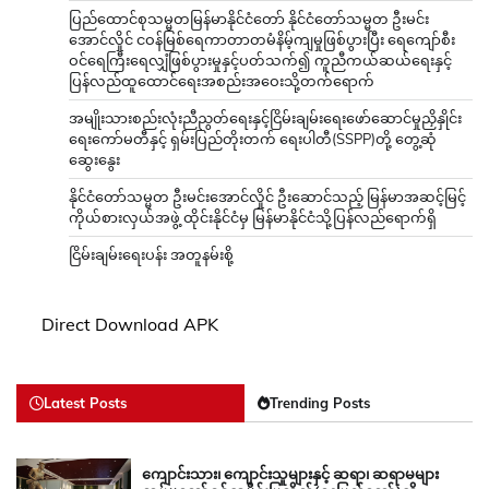
ငြိမ်းချမ်းရေးပန်း အတူနမ်းစို့
Direct Download APK
Latest Posts
Trending Posts
ကျောင်းသား၊ ကျောင်းသူများနှင့် ဆရာ၊ ဆရာမများ
တပ်မတော်စစ်သမိုင်းပြတိုက်(နေပြည်တော်)သို့
သွားရောက်လေ့လာ
Admin
August 9, 2026
ပြည်ထောင်စုသမ္မတမြန်မာနိုင်ငံတော် နိုင်ငံတော်သမ္မတ
ဦးမင်းအောင်လှိုင် ငဝန်မြစ်ရေကာတာတမံနိမ့်ကျမှု
ဖြစ်ပွားပြီး ရေကျော်စီးဝင်ရေကြီးရေလျှံဖြစ်ပွားမှုနှင့်
ပတ်သက်၍ ကူညီကယ်ဆယ်ရေးနှင့် ပြန်လည်ထူထောင်
ရေးအစည်းအဝေးသို့တက်ရောက်
Admin
August 9, 2026