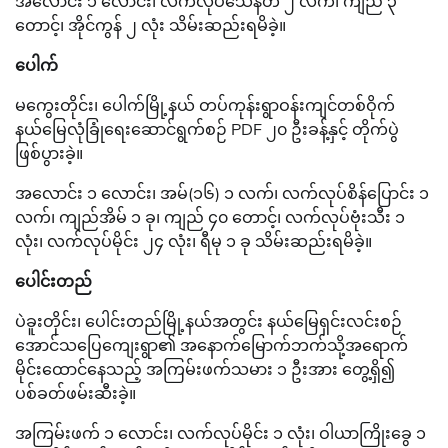
အလောင်း ၁ လောင်း၊ လက်လုပ်သေနတ် ၂ လက်၊ ကျည် ၃
တောင့်၊ အိုင်ကွန် ၂ လုံး သိမ်းဆည်းရမိခဲ့။
ပေါက်
မကွေးတိုင်း၊ ပေါက်မြို့နယ် တပ်ကုန်းရွာဝန်းကျင်တစ်ဝိုက်
နယ်မြေလုံခြုံရေးဆောင်ရွက်စဉ် PDF ၂၀ ဦးခန့်နှင့် တိုက်ပွဲ
ဖြစ်ပွားခဲ့။
အလောင်း ၁ လောင်း၊ အမ်(၁၆) ၁ လက်၊ လက်လုပ်စိန်ပြောင်း ၁
လက်၊ ကျည်အိမ် ၁ ခု၊ ကျည် ၄၀ တောင့်၊ လက်လုပ်ဗုံးသီး ၁
လုံး၊ လက်လုပ်မိုင်း ၂၄ လုံး၊ ရီမု ၁ ခု သိမ်းဆည်းရမိခဲ့။
ပေါင်းတည်
ပဲခူးတိုင်း၊ ပေါင်းတည်မြို့နယ်အတွင်း နယ်မြေရှင်းလင်းစဉ်
အောင်သပြေကျေးရွာ၏ အနောက်မြောက်ဘက်သို့အရောက်
မိုင်းထောင်နေသည့် အကြမ်းဖက်သမား ၁ ဦးအား တွေ့ရှိ၍
ပစ်ခတ်ဖမ်းဆီးခဲ့။
အကြမ်းဖက် ၁ လောင်း၊ လက်လုပ်မိုင်း ၁ လုံး၊ ဝါယာကြိုးခွေ ၁