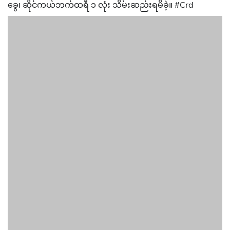
ခွေ၊ ဆိုင်ကယ်ဘက်ထရီ ၁ လုံး သိမ်းဆည်းရမိခဲ့။ #Crd
Posted in
တိုက်ပွဲသတင်း
,
သတင်း
Post
Previous:
Next:
navigation
ဖေဖော်ဝါရီလ ၂၉ ရက်
လက်နက်ဖြင့် PDF ၁၂ ဦး
ရခိုင်ပြည်နယ် တိုက်ပွဲသတင်း
အလင်းဝင်
များ