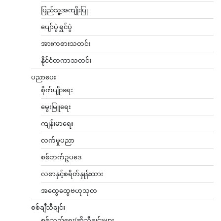
မွေးမြူရေး
ကျန်းမာရေး
လက်မှုပညာ
စစ်ဘက်ဥပဒေ
လစာနှင့်စရိတ်နှုန်းထား
အထွေထွေဗဟုသုတ
စစ်ချီသီချင်း
စစ်သည်ရေး/ဆိုသီချင်းများ
ရဲစိတ်ရဲမာန်သီချင်းများ
ဖျော်ဖြေရေး
ဂုဏ်ပြုဇာတ်လမ်းများ
မှတ်တမ်းဗီဒီယိုများ
မွေးနေ့ဆုတောင်းများ
သီချင်းတောင်းဆိုခြင်းများ