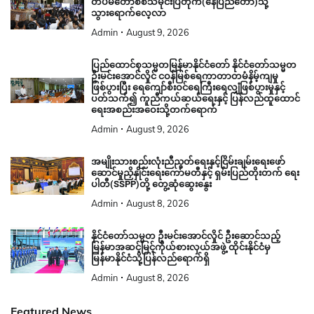
အမျိုးသားစည်းလုံးညီညွတ်ရေးနှင့်ငြိမ်းချမ်းရေးဖော်
ဆောင်မှုညှိနှိုင်းရေးကော်မတီနှင့် ရှမ်းပြည်တိုးတက် ရေး
ပါတီ(SSPP)တို့ တွေ့ဆုံဆွေးနွေး
Admin
August 8, 2026
နိုင်ငံတော်သမ္မတ ဦးမင်းအောင်လှိုင် ဦးဆောင်သည့်
မြန်မာအဆင့်မြင့်ကိုယ်စားလှယ်အဖွဲ့ ထိုင်းနိုင်ငံမှ
မြန်မာနိုင်ငံသို့ပြန်လည်ရောက်ရှိ
Admin
August 8, 2026
Featured News
ကျောင်းသား၊ ကျောင်းသူများနှင့် ဆရာ၊ ဆရာမများ
တပ်မတော်စစ်သမိုင်းပြတိုက်(နေပြည်တော်)သို့
သွားရောက်လေ့လာ
Admin
August 9, 2026
ပြည်ထောင်စုသမ္မတမြန်မာနိုင်ငံတော် နိုင်ငံတော်သမ္မတ
ဦးမင်းအောင်လှိုင် ငဝန်မြစ်ရေကာတာတမံနိမ့်ကျမှု
ဖြစ်ပွားပြီး ရေကျော်စီးဝင်ရေကြီးရေလျှံဖြစ်ပွားမှုနှင့်