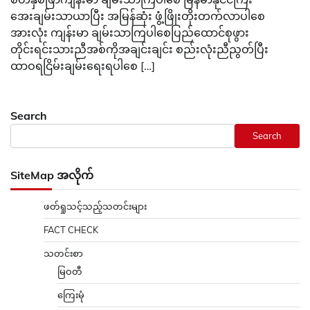
အေးချမ်းသာယာပြီး အမြန်ဆုံး ဖွံ့ဖြိုးတိုးတက်လာပါစေ
အားလုံး ကျန်းမာ ချမ်းသာကြပါစေပြည်ထောင်စုဖွား
တိုင်းရင်းသားညီအစ်ကိုအချင်းချင်း စည်းလုံးညီညွတ်ပြီး
ထာဝရငြိမ်းချမ်းရေးရပါစေ […]
Search
Search
SiteMap အလိုက်
ဖတ်ရှုသင့်သည့်သတင်းများ
FACT CHECK
သတင်းစာ
မြဝတီ
ကြေးမုံ