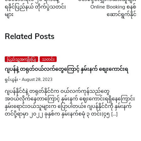
ရခိုင်ပြည်နယ် တိုက်ပွဲသတင်း
Online Booking စနစ်
များ
ဆောင်ရွက်နိုင်
Related Posts
ပြည်သူ့အကျိုးပြု
သတင်း
ဂျပန်နဲ့ တရုတ်ဝယ်လက်တွေကြောင့် နှမ်းနက် စျေးကောင်းရ
ရှင်ယွန်း
August 28, 2023
ဂျပန်နိုင်ငံနဲ့ တရုတ်နိုင်ငံက ဝယ်လက်ကုန်သည်တွေ
အဝယ်လိုက်နေတာကြောင့် နှမ်းနက် ဈေးကောင်းရရှိနေကြောင်း
နှမ်းရောင်းဝယ်သူများက ပြောပါတယ်။ ဂျပန်နိုင်ငံကို နှမ်းနက်
တင်ပို့ရာမှာ ၂၀၂၂ ခုနှစ်က နှမ်းနက်စမုံ ၃ တင်း(၄၅ […]