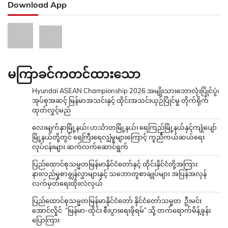
Download App
မကြာခင်ကတင်ထားသော
Hyundai ASEAN Championship 2026 အမျိုးသားဘောလုံးပြိုင်ပွဲ၊
အုပ်စုအဆင့် မြန်မာအသင်းနှင့် ထိုင်းအသင်းယှဉ်ပြိုင်မှု တိုက်ရိုက်
ထုတ်လွှင့်မည်
လေးမျက်နှာမြို့နယ်၊ ဟင်္သာတမြို့နယ်၊ ရေကြည်မြို့နယ်နှင့်ကျုံပျော်
မြို့နယ်တို့တွင် ရေကြီးရေလျှံမှုများကြောင့် ကူညီကယ်ဆယ်ရေး
လုပ်ငန်းများ ဆက်လက်ဆောင်ရွက်
ပြည်ထောင်စုသမ္မတမြန်မာနိုင်ငံတော်နှင့် ထိုင်းနိုင်ငံတို့အကြား
နားလည်မှုစာချွန်လွှာများနှင့် သဘောတူစာချုပ်များ အပြန်အလှန်
လက်မှတ်ရေးထိုးလဲလှယ်
ပြည်ထောင်စုသမ္မတမြန်မာနိုင်ငံတော် နိုင်ငံတော်သမ္မတ ဦးမင်း
အောင်လှိုင် “မြန်မာ-ထိုင်း စီးပွားရေးဖိုရမ်” သို့ တက်ရောက်မိန့်ခွန်း
ပြောကြား