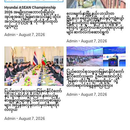
Hyundai ASEAN Championship
2026 အမျိုးသားဘောလုံးပြိုင်ပွဲ၊
လေးမျက်နှာမြို့နယ်၊ ဟင်္သာတ
အုပ်စုအဆင့် မြန်မာအသင်းနှင့် ထိုင်း
မြို့နယ်၊ ရေကြည်မြို့နယ်နှင့်ကျုံပျော်
အသင်းယှဉ်ပြိုင်မှု တိုက်ရိုက်ထုတ်
မြို့နယ်တို့တွင် ရေကြီးရေလျှံမှုများ
လွှင့်မည်
ကြောင့် ကူညီကယ်ဆယ်ရေးလုပ်ငန်း
များ ဆက်လက်ဆောင်ရွက်
Admin
August 7, 2026
Admin
August 7, 2026
ပြည်ထောင်စုသမ္မတမြန်မာနိုင်ငံတော်
နိုင်ငံတော်သမ္မတ ဦးမင်းအောင်လှိုင်
“မြန်မာ-ထိုင်း စီးပွားရေးဖိုရမ်” သို့
တက်ရောက်မိန့်ခွန်းပြောကြား
ပြည်ထောင်စုသမ္မတမြန်မာနိုင်ငံတော်
Admin
August 7, 2026
နှင့် ထိုင်းနိုင်ငံတို့အကြား နားလည်မှု
စာချွန်လွှာများနှင့် သဘောတူစာချုပ်
များ အပြန်အလှန်လက်မှတ်ရေးထိုး
လဲလှယ်
Admin
August 7, 2026