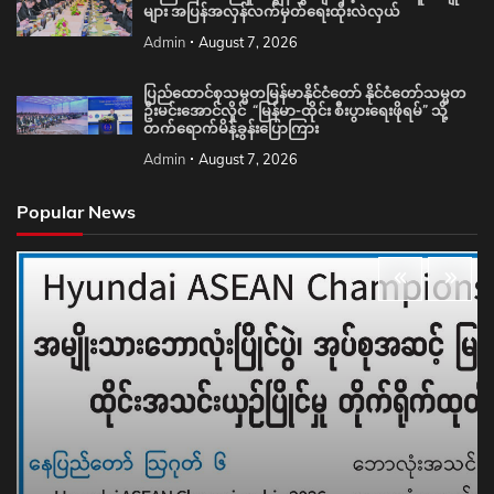
များ အပြန်အလှန်လက်မှတ်ရေးထိုးလဲလှယ်
Admin
August 7, 2026
ပြည်ထောင်စုသမ္မတမြန်မာနိုင်ငံတော် နိုင်ငံတော်သမ္မတ
ဦးမင်းအောင်လှိုင် “မြန်မာ-ထိုင်း စီးပွားရေးဖိုရမ်” သို့
တက်ရောက်မိန့်ခွန်းပြောကြား
Admin
August 7, 2026
Popular News