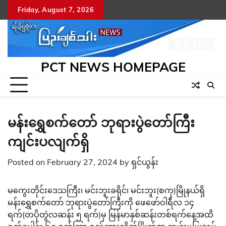
Skip
Friday, August 7, 2026
to
content
PCT NEWS HOMEPAGE
မန်းရွှေစက်တော် ဘုရားပွဲတော်ကြီး
ကျင်းပလျက်ရှိ
Posted on
February 27, 2024
by
ရှင်ယွန်း
မကွေးတိုင်းဒေသကြီး၊ မင်းဘူးခရိုင်၊ မင်းဘူး(စကု)မြိုနယ်ရှိ
မန်းရွှေစက်တော် ဘုရားပွဲတော်ကြီးကို ဖေဖော်ဝါရီလ ၁၄
ရက်(တပိုတွဲလဆန်း ၅ ရက်)မှ မြန်မာနှစ်ဆန်းတစ်ရက်နေ့အထိ