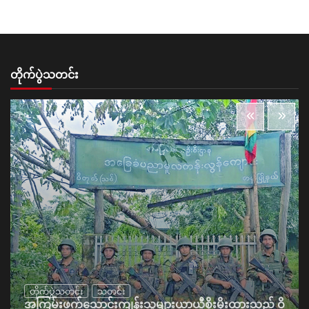
တိုက်ပွဲသတင်း
တိုက်ပွဲသတင်း
သတင်း
အကြမ်းဖက်သောင်းကျန်းသူများယာယီစိုးမိုးထားသည့် ဝိ