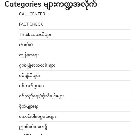
Categories များကဏ္ဍအလိုက်
CALL CENTER
FACT CHECK
Tiktok ဆယ်လီများ
ကံစမ်းမဲ
ကျန်းမာရေး
ဂုဏ်ပြုဇာတ်လမ်းများ
စစ်ချီသီချင်း
စစ်ဘက်ဥပဒေ
စစ်သည်ရေး/ဆိုသီချင်းများ
စိုက်ပျိုးရေး
ဆောင်းပါး/မဂ္ဂဇင်းများ
ဉာဏ်စမ်းပဟေဠိ