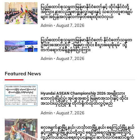
ပြည်ထောင်စုသမ္မတမြန်မာနိုင်ငံတော်နှင့် ထိုင်းနိုင်ငံတို့
အကြား နားလည်မှုစာချွန်လွှာများနှင့် သဘောတူစာချုပ်
များ အပြန်အလှန်လက်မှတ်ရေးထိုးလဲလှယ်
Admin
August 7, 2026
ပြည်ထောင်စုသမ္မတမြန်မာနိုင်ငံတော် နိုင်ငံတော်သမ္မတ
ဦးမင်းအောင်လှိုင် “မြန်မာ-ထိုင်း စီးပွားရေးဖိုရမ်” သို့
တက်ရောက်မိန့်ခွန်းပြောကြား
Admin
August 7, 2026
Featured News
Hyundai ASEAN Championship 2026 အမျိုးသား
ဘောလုံးပြိုင်ပွဲ၊ အုပ်စုအဆင့် မြန်မာအသင်းနှင့် ထိုင်း
အသင်းယှဉ်ပြိုင်မှု တိုက်ရိုက်ထုတ်လွှင့်မည်
Admin
August 7, 2026
လေးမျက်နှာမြို့နယ်၊ ဟင်္သာတမြို့နယ်၊ ရေကြည်မြို့နယ်
နှင့်ကျုံပျော်မြို့နယ်တို့တွင် ရေကြီးရေလျှံမှုများကြောင့်
ကူညီကယ်ဆယ်ရေးလုပ်ငန်းများ ဆက်လက်ဆောင်ရွက်