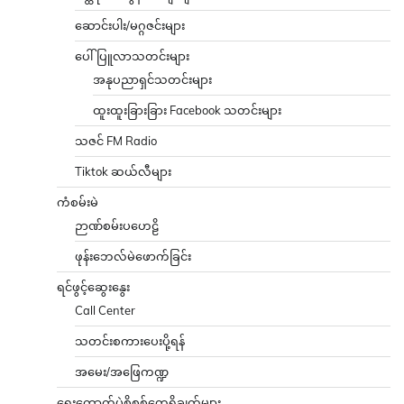
ဆောင်းပါး/မဂ္ဂဇင်းများ
ပေါ်ပြူလာသတင်းများ
အနုပညာရှင်သတင်းများ
ထူးထူးခြားခြား Facebook သတင်းများ
သဇင် FM Radio
Tiktok ဆယ်လီများ
ကံစမ်းမဲ
ဉာဏ်စမ်းပဟေဠိ
ဖုန်းဘေလ်မဲဖောက်ခြင်း
ရင်ဖွင့်ဆွေးနွေး
Call Center
သတင်းစကားပေးပို့ရန်
အမေး/အဖြေကဏ္ဍ
ရွေးကောက်ပွဲစိစစ်တွေ့ရှိချက်များ