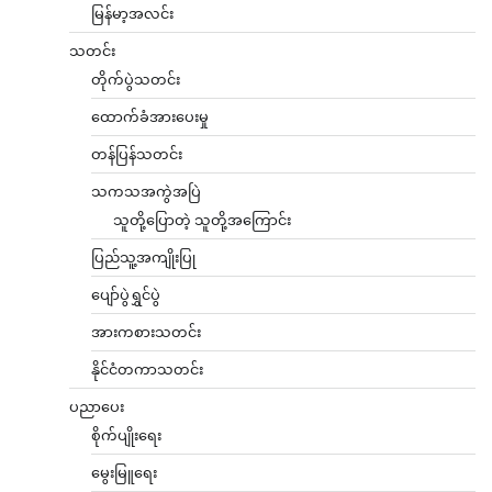
မြန်မာ့အလင်း
သတင်း
တိုက်ပွဲသတင်း
ထောက်ခံအားပေးမှု
တန်ပြန်သတင်း
သကသအကွဲအပြဲ
သူတို့ပြောတဲ့ သူတို့အကြောင်း
ပြည်သူ့အကျိုးပြု
ပျော်ပွဲရွှင်ပွဲ
အားကစားသတင်း
နိုင်ငံတကာသတင်း
ပညာပေး
စိုက်ပျိုးရေး
မွေးမြူရေး