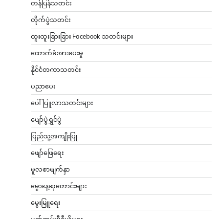
တန်ပြန်သတင်း
တိုက်ပွဲသတင်း
ထူးထူးခြားခြား Facebook သတင်းများ
ထောက်ခံအားပေးမှု
နိုင်ငံတကာသတင်း
ပညာပေး
ပေါ်ပြူလာသတင်းများ
ပျော်ပွဲရွှင်ပွဲ
ပြည်သူ့အကျိုးပြု
ဖျော်ဖြေရေး
မူလစာမျက်နှာ
မွေးနေ့ဆုတောင်းများ
မွေးမြူရေး
မှတ်တမ်းဗီဒီယိုများ