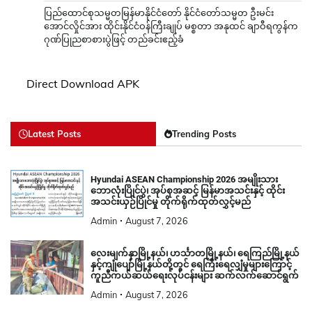
ပြည်ထောင်စုသမ္မတမြန်မာနိုင်ငံတော် နိုင်ငံတော်သမ္မတ ဦးမင်း
အောင်လှိုင်အား ထိုင်းနိုင်ငံဝန်ကြီးချုပ် မစ္စတာ အနုထင် ချာဝီရကွန်က
ဂုဏ်ပြုညစာစားပွဲဖြင့် တည်ခင်းဧည့်ခံ
Direct Download APK
Latest Posts
Trending Posts
Hyundai ASEAN Championship 2026 အမျိုးသား
ဘောလုံးပြိုင်ပွဲ၊ အုပ်စုအဆင့် မြန်မာအသင်းနှင့် ထိုင်း
အသင်းယှဉ်ပြိုင်မှု တိုက်ရိုက်ထုတ်လွှင့်မည်
Admin
August 7, 2026
လေးမျက်နှာမြို့နယ်၊ ဟင်္သာတမြို့နယ်၊ ရေကြည်မြို့နယ်
နှင့်ကျုံပျော်မြို့နယ်တို့တွင် ရေကြီးရေလျှံမှုများကြောင့်
ကူညီကယ်ဆယ်ရေးလုပ်ငန်းများ ဆက်လက်ဆောင်ရွက်
Admin
August 7, 2026