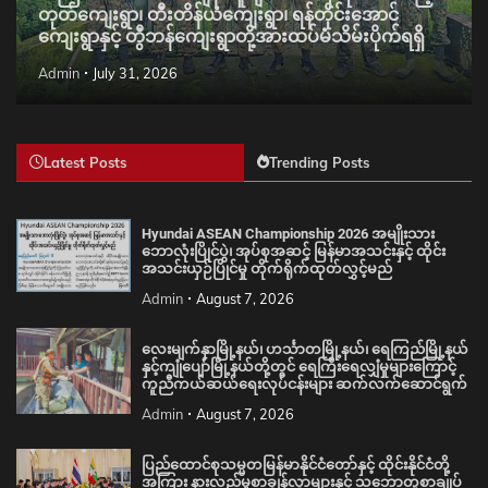
တုတ်ကျေးရွာ၊ တီးတိန်ယံကျေးရွာ၊ ရန်တိုင်းအောင်
ကျေးရွာနှင့် တွီဘန်ကျေးရွာတို့အားထပ်မံသိမ်းပိုက်ရရှိ
Admin
July 31, 2026
Latest Posts
Trending Posts
Hyundai ASEAN Championship 2026 အမျိုးသား
ဘောလုံးပြိုင်ပွဲ၊ အုပ်စုအဆင့် မြန်မာအသင်းနှင့် ထိုင်း
အသင်းယှဉ်ပြိုင်မှု တိုက်ရိုက်ထုတ်လွှင့်မည်
Admin
August 7, 2026
လေးမျက်နှာမြို့နယ်၊ ဟင်္သာတမြို့နယ်၊ ရေကြည်မြို့နယ်
နှင့်ကျုံပျော်မြို့နယ်တို့တွင် ရေကြီးရေလျှံမှုများကြောင့်
ကူညီကယ်ဆယ်ရေးလုပ်ငန်းများ ဆက်လက်ဆောင်ရွက်
Admin
August 7, 2026
ပြည်ထောင်စုသမ္မတမြန်မာနိုင်ငံတော်နှင့် ထိုင်းနိုင်ငံတို့
အကြား နားလည်မှုစာချွန်လွှာများနှင့် သဘောတူစာချုပ်