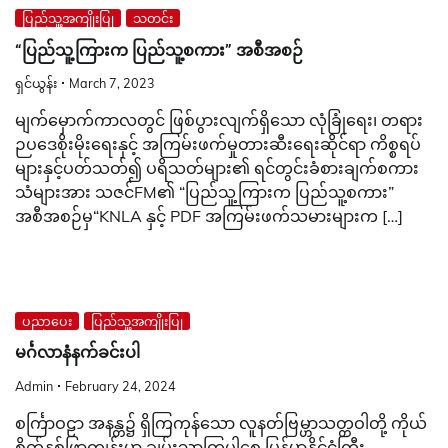
ပြည်သူ့အကျိုးပြု
သတင်း
“ပြည်သူ့ကြားက ပြည်သူ့စကား” အစီအစဉ်
ရှင်ယွန်း
March 7, 2023
မျက်မှောက်ကာလတွင် ဖြစ်ပွားလျက်ရှိသော လုံခြုံရေး၊ တရား
ဉပဒေစိုးမိုးရေးနှင့် အကြမ်းဖက်မှုတားဆီး‌ရေးဆိုင်ရာ ကိစ္စရပ်
များနှင့်ပတ်သတ်၍ ပရိသတ်များ၏ ရင်တွင်းခံစားချက်စကား
သံများအား သဇင်FM၏ “ပြည်သူ့ကြားက ပြည်သူ့စကား”
အစီအစဉ်မှ“KNLA နှင့် PDF အကြမ်းဖက်သမားများက […]
ပညာပေး
ပြည်သူ့အကျိုးပြု
မင်္ဂလာနံနက်ခင်းပါ
Admin
February 24, 2024
စင်္ကြာဝဠာ အနန္တ၌ ရှိကြကုန်သော လူနတ်ဗြမ္ဟာသတ္တဝါတို့ ကိုယ်
စိတ်နှစ်ဖြာကျန်းမာ ချမ်းသာကြပါစေ မြန်မာနိုင်ငံကြီး