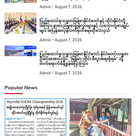
Admin
August 7, 2026
ပြည်ထောင်စုသမ္မတမြန်မာနိုင်ငံတော်နှင့် ထိုင်းနိုင်ငံတို့
အကြား နားလည်မှုစာချွန်လွှာများနှင့် သဘောတူစာချုပ်
များ အပြန်အလှန်လက်မှတ်ရေးထိုးလဲလှယ်
Admin
August 7, 2026
ပြည်ထောင်စုသမ္မတမြန်မာနိုင်ငံတော် နိုင်ငံတော်သမ္မတ
ဦးမင်းအောင်လှိုင် “မြန်မာ-ထိုင်း စီးပွားရေးဖိုရမ်” သို့
တက်ရောက်မိန့်ခွန်းပြောကြား
Admin
August 7, 2026
Popular News