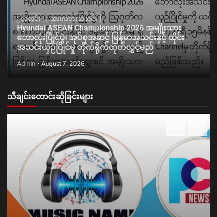
သတင်း
အားကစားသတင်း
Hyundai ASEAN Championship 2026 အမျိုးသား
ဘောလုံးပြိုင်ပွဲ၊ အုပ်စုအဆင့် မြန်မာအသင်းနှင့် ထိုင်း
အသင်းယှဉ်ပြိုင်မှု တိုက်ရိုက်ထုတ်လွှင့်မည်
Admin
August 7, 2026
သီချင်းတောင်းဆိုခြင်းများ