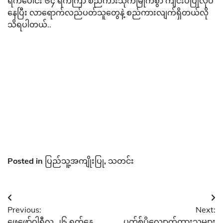
ရက်ပေါင်း ၆၄ ရက်ကြာ စည်ကားသိုက်မြိုက်စွာ ကျင်းပပြုလုပ်
နေပြီး လာရောက်လည်ပတ်သူတွေနဲ့ စည်ကားလျက်ရှိတယ်လို
သိရပါတယ်..
Posted in
ပြည်သူ့အကျိုးပြု
,
သတင်း
Post
Previous:
Next:
navigation
ဖေဖော်ဝါရီလ ၂၆ ရက်နေ့
ပတ်စ်ပို့လျှောက်ထားသူများ