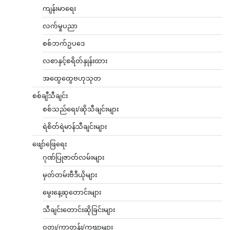
ကျန်းမာရေး
လက်မှုပညာ
စစ်ဘက်ဥပဒေ
လစာနှင့်စရိတ်နှုန်းထား
အထွေထွေဗဟုသုတ
စစ်ချီသီချင်း
စစ်သည်ရေး/ဆိုသီချင်းများ
ရဲစိတ်ရဲမာန်သီချင်းများ
ဖျော်ဖြေရေး
ဂုဏ်ပြုဇာတ်လမ်းများ
မှတ်တမ်းဗီဒီယိုများ
မွေးနေ့ဆုတောင်းများ
သီချင်းတောင်းဆိုခြင်းများ
ဝတ္ထု/ကာတွန်း/ကဗျာများ