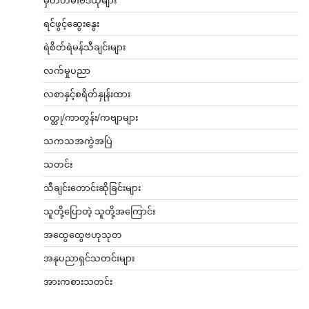
ရင်ဖွင့်ဆွေးနွေး
ရဲစိတ်ရဲမန်သီချင်းများ
လက်မှုပညာ
လစာနှင့်စရိတ်နှုန်းထား
ဝတ္ထု/ကာတွန်း/ကဗျာများ
သကသအကွဲအပြဲ
သတင်း
သီချင်းတောင်းဆိုခြင်းများ
သူတို့ပြောတဲ့ သူတို့အကြောင်း
အထွေထွေဗဟုသုတ
အနုပညာရှင်သတင်းများ
အားကစားသတင်း