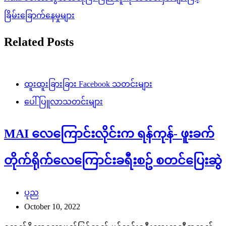
ခြိမ်းခြောက်နေမှုများ
Related Posts
ထူးထူးခြားခြား Facebook သတင်းများ
ပေါ်ပြူလာသတင်းများ
MAI လေကြောင်းလိုင်းက ရန်ကုန်- ဖူးခက်
တိုက်ရိုက်လေကြောင်းခရီးစဥ် စတင်ပြေးဆွဲ
ပုည
October 10, 2022