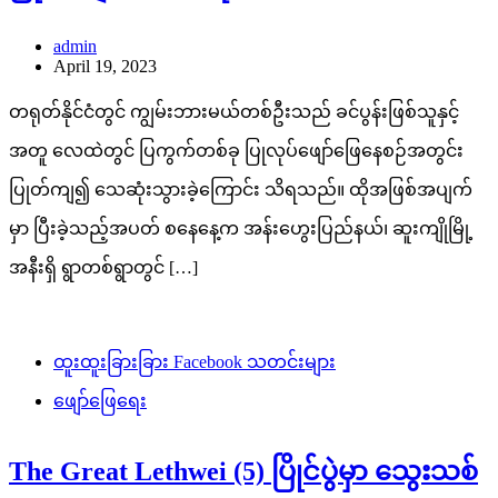
admin
April 19, 2023
တရုတ်နိုင်ငံတွင် ကျွမ်းဘားမယ်တစ်ဦးသည် ခင်ပွန်းဖြစ်သူနှင့်
အတူ လေထဲတွင် ပြကွက်တစ်ခု ပြုလုပ်ဖျော်ဖြေနေစဉ်အတွင်း
ပြုတ်ကျ၍ သေဆုံးသွားခဲ့ကြောင်း သိရသည်။ ထိုအဖြစ်အပျက်
မှာ ပြီးခဲ့သည့်အပတ် စနေနေ့က အန်းဟွေးပြည်နယ်၊ ဆူးကျိုမြို့
အနီးရှိ ရွာတစ်ရွာတွင် […]
ထူးထူးခြားခြား Facebook သတင်းများ
ဖျော်ဖြေရေး
The Great Lethwei (5) ပြိုင်ပွဲမှာ သွေးသစ်