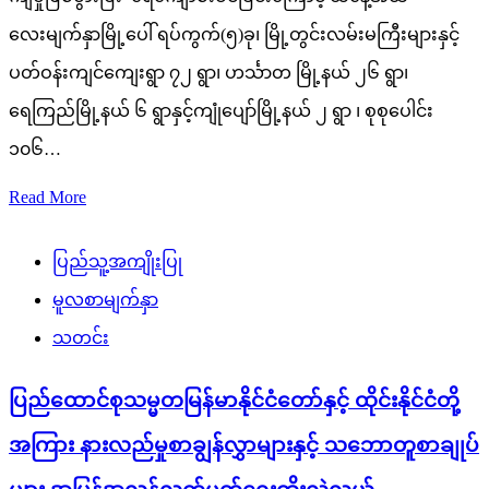
လေးမျက်နှာမြို့ပေါ် ရပ်ကွက်(၅)ခု၊ မြို့တွင်းလမ်းမကြီးများနှင့်
ပတ်ဝန်းကျင်ကျေးရွာ ၇၂ ရွာ၊ ဟင်္သာတ မြို့နယ် ၂၆ ရွာ၊
ရေကြည်မြို့နယ် ၆ ရွာနှင့်ကျုံပျော်မြို့နယ် ၂ ရွာ ၊ စုစုပေါင်း
၁၀၆…
Read More
ပြည်သူ့အကျိုးပြု
မူလစာမျက်နှာ
သတင်း
ပြည်ထောင်စုသမ္မတမြန်မာနိုင်ငံတော်နှင့် ထိုင်းနိုင်ငံတို့
အကြား နားလည်မှုစာချွန်လွှာများနှင့် သဘောတူစာချုပ်