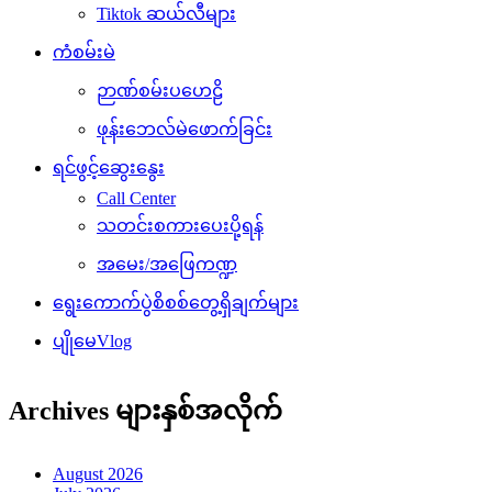
Tiktok ဆယ်လီများ
ကံစမ်းမဲ
ဉာဏ်စမ်းပဟေဠိ
ဖုန်းဘေလ်မဲဖောက်ခြင်း
ရင်ဖွင့်ဆွေးနွေး
Call Center
သတင်းစကားပေးပို့ရန်
အမေး/အဖြေကဏ္ဍ
ရွေးကောက်ပွဲစိစစ်တွေ့ရှိချက်များ
ပျိုမေVlog
Archives များနှစ်အလိုက်
August 2026