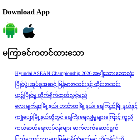
Download App
မကြာခင်ကတင်ထားသော
Hyundai ASEAN Championship 2026 အမျိုးသားဘောလုံး
ပြိုင်ပွဲ၊ အုပ်စုအဆင့် မြန်မာအသင်းနှင့် ထိုင်းအသင်း
ယှဉ်ပြိုင်မှု တိုက်ရိုက်ထုတ်လွှင့်မည်
လေးမျက်နှာမြို့နယ်၊ ဟင်္သာတမြို့နယ်၊ ရေကြည်မြို့နယ်နှင့်
ကျုံပျော်မြို့နယ်တို့တွင် ရေကြီးရေလျှံမှုများကြောင့် ကူညီ
ကယ်ဆယ်ရေးလုပ်ငန်းများ ဆက်လက်ဆောင်ရွက်
ပြည်ထောင်စုသမ္မတမြန်မာနိုင်ငံတော်နှင့် ထိုင်းနိုင်ငံတို့