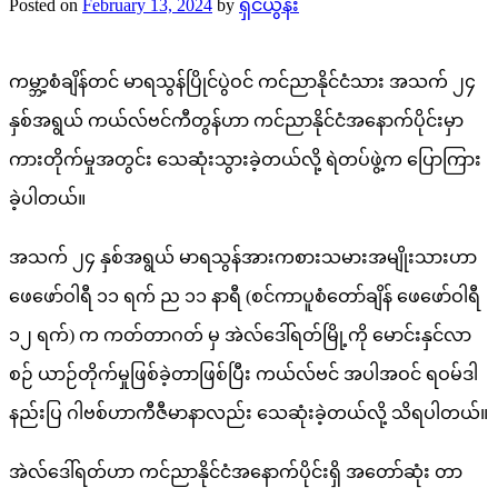
Posted on
February 13, 2024
by
ရှင်ယွန်း
ကမ္ဘာ့စံချိန်တင် မာရသွန်ပြိုင်ပွဲဝင် ကင်ညာနိုင်ငံသား အသက် ၂၄
နှစ်အရွယ် ကယ်လ်ဗင်ကီတွန်ဟာ ကင်ညာနိုင်ငံအနောက်ပိုင်းမှာ
ကားတိုက်မှုအတွင်း သေဆုံးသွားခဲ့တယ်လို့ ရဲတပ်ဖွဲ့က ပြောကြား
ခဲ့ပါတယ်။
အသက် ၂၄ နှစ်အရွယ် မာရသွန်အားကစားသမားအမျိုးသားဟာ
ဖေဖော်ဝါရီ ၁၁ ရက် ည ၁၁ နာရီ (စင်ကာပူစံတော်ချိန် ဖေဖော်ဝါရီ
၁၂ ရက်) က ကတ်တာဂတ် မှ အဲလ်ဒေါ်ရတ်မြို့ကို မောင်းနှင်လာ
စဉ် ယာဉ်တိုက်မှုဖြစ်ခဲ့တာဖြစ်ပြီး ကယ်လ်ဗင် အပါအဝင် ရဝမ်ဒါ
နည်းပြ ဂါဗစ်ဟာကီဇီမာနာလည်း သေဆုံးခဲ့တယ်လို့ သိရပါတယ်။
အဲလ်ဒေါ်ရတ်ဟာ ကင်ညာနိုင်ငံအနောက်ပိုင်းရှိ အတော်ဆုံး တာ