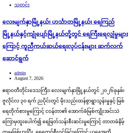
သတင်း
လေးမျက်နှာမြို့နယ်၊ ဟင်္သာတမြို့နယ်၊ ရေကြည်
မြို့နယ်နှင့်ကျုံပျော်မြို့နယ်တို့တွင် ရေကြီးရေလျှံမှုများ
ကြောင့် ကူညီကယ်ဆယ်ရေးလုပ်ငန်းများ ဆက်လက်
ဆောင်ရွက်
admin
August 7, 2026
ဧရာဝတီတိုင်းဒေသကြီး၊ လေးမျက်နှာမြို့နယ်တွင် ၂၀၂၆ခုနှစ်၊
ဇူလိုင်လ ၃၀ ရက် ညပိုင်းတွင် မိုးသည်းထန်စွာရွာသွန်းမှုနှင့် မြစ်
ရေတိုက်စားမှုကြောင့် ငဝန်တာ၏ အောက်ခံမြစ်ကျိုးအင်းသဲ
ကြောမှထူးပေါက်၍ ရေဖြတ်သန်းစီးဆင်းမှုကြောင့် တာတမံနိမ့်
ကျမှုဖြစ်ပွားပြီး ရေကျော်စီးဝင်ခြင်းကြောင့် ယနေ့အထိ