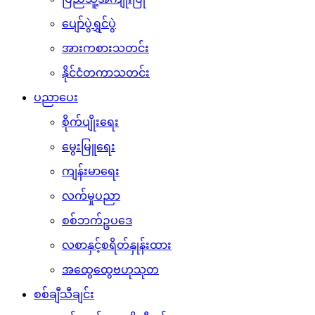
ပျော်ပွဲရွှင်ပွဲ
အားကစားသတင်း
နိုင်ငံတကာသတင်း
ပညာပေး
စိုက်ပျိုးရေး
မွေးမြူရေး
ကျန်းမာရေး
လက်မှုပညာ
စစ်ဘက်ဥပဒေ
လစာနှင့်စရိတ်နှုန်းထား
အထွေထွေဗဟုသုတ
စစ်ချီသီချင်း