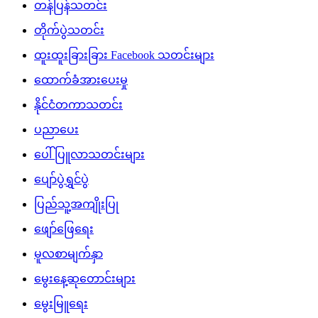
တန်ပြန်သတင်း
တိုက်ပွဲသတင်း
ထူးထူးခြားခြား Facebook သတင်းများ
ထောက်ခံအားပေးမှု
နိုင်ငံတကာသတင်း
ပညာပေး
ပေါ်ပြူလာသတင်းများ
ပျော်ပွဲရွှင်ပွဲ
ပြည်သူ့အကျိုးပြု
ဖျော်ဖြေရေး
မူလစာမျက်နှာ
မွေးနေ့ဆုတောင်းများ
မွေးမြူရေး