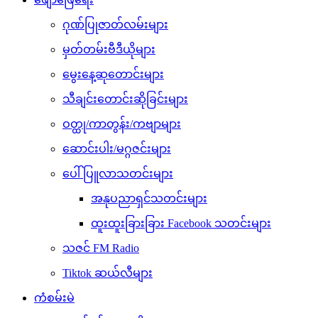
ဂုဏ်ပြုဇာတ်လမ်းများ
မှတ်တမ်းဗီဒီယိုများ
မွေးနေ့ဆုတောင်းများ
သီချင်းတောင်းဆိုခြင်းများ
ဝတ္ထု/ကာတွန်း/ကဗျာများ
ဆောင်းပါး/မဂ္ဂဇင်းများ
ပေါ်ပြူလာသတင်းများ
အနုပညာရှင်သတင်းများ
ထူးထူးခြားခြား Facebook သတင်းများ
သဇင် FM Radio
Tiktok ဆယ်လီများ
ကံစမ်းမဲ