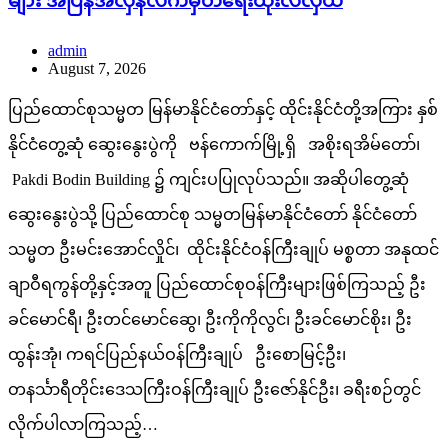
များ အပြန်အလှန်လက်မှတ်ရေးထိုးလဲလှယ်
admin
August 7, 2026
ပြည်ထောင်စုသမ္မတ မြန်မာနိုင်ငံတော်နှင့် ထိုင်းနိုင်ငံတို့အကြား နှစ်
နိုင်ငံတွေ့ဆုံ ဆွေးနွေးပွဲကို ဗန်ကောက်မြို့ရှိ အစိုးရအိမ်တော်၊
Pakdi Bodin Building ၌ ကျင်းပပြုလုပ်သည်။ အဆိုပါတွေ့ဆုံ
ဆွေးနွေးပွဲသို့ ပြည်ထောင်စု သမ္မတမြန်မာနိုင်ငံတော် နိုင်ငံတော်
သမ္မတ ဦးမင်းအောင်လှိုင်၊ ထိုင်းနိုင်ငံဝန်ကြီးချုပ် မစ္စတာ အနုထင်
ချာဝီရကွန်တို့နှင့်အတူ ပြည်ထောင်စုဝန်ကြီးများဖြစ်ကြသည့် ဦး
ခင်မောင်ရီ၊ ဦးတင်မောင်ဆွေ၊ ဦးကိုကိုလွင်၊ ဦးခင်မောင်စိုး၊ ဦး
ထွန်းအုံ၊ ကရင်ပြည်နယ်ဝန်ကြီးချုပ် ဦးစောမြင့်ဦး၊
တနင်္သာရီတိုင်းဒေသကြီးဝန်ကြီးချုပ် ဦးဇော်နိုင်ဦး၊ ခရီးစဉ်တွင်
လိုက်ပါလာကြသည့်…