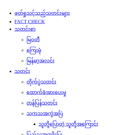
ဖတ်ရှုသင့်သည့်သတင်းများ
FACT CHECK
သတင်းစာ
မြဝတီ
ကြေးမုံ
မြန်မာ့အလင်း
သတင်း
တိုက်ပွဲသတင်း
ထောက်ခံအားပေးမှု
တန်ပြန်သတင်း
သကသအကွဲအပြဲ
သူတို့ပြောတဲ့ သူတို့အကြောင်း
ပြည်သူ့အကျိုးပြု