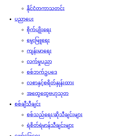
နိုင်ငံတကာသတင်း
ပညာပေး
စိုက်ပျိုးရေး
မွေးမြူရေး
ကျန်းမာရေး
လက်မှုပညာ
စစ်ဘက်ဥပဒေ
လစာနှင့်စရိတ်နှုန်းထား
အထွေထွေဗဟုသုတ
စစ်ချီသီချင်း
စစ်သည်ရေး/ဆိုသီချင်းများ
ရဲစိတ်ရဲမာန်သီချင်းများ
ဖျော်ဖြေရေး