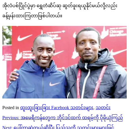
အိုလံပစ်ပြိုင်ပွဲမှာ ရွှေတံဆိပ်ဆု ဆွတ်ခူးရယူနိုင်မယ်လို့လည်း
ခန့်မှန်းထားကြတာဖြစ်ပါတယ်။
Posted in
ထူးထူးခြားခြား Facebook သတင်းများ
,
သတင်း
Post
Previous:
အမေရိကန်တွေက ဘိုင်ဒင်ထက် ထရမ့်ကို ပိုမိုယုံကြည်
navigation
Next:
ပေါ်တာဆွဲတယ်ဆိုပြီး ပြည်သူကို သတင်းမှားများဖြင့်