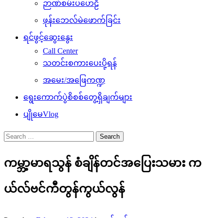
ဉာဏ်စမ်းပဟေဠိ
ဖုန်းဘေလ်မဲဖောက်ခြင်း
ရင်ဖွင့်ဆွေးနွေး
Call Center
သတင်းစကားပေးပို့ရန်
အမေး/အဖြေကဏ္ဍ
ရွေးကောက်ပွဲစိစစ်တွေ့ရှိချက်များ
ပျိုမေVlog
Search
for:
ကမ္ဘာ့မာရသွန် စံချိန်တင်အပြေးသမား က
ယ်လ်ဗင်ကီတွန်ကွယ်လွန်