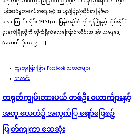
ရောက်ရှိလာတော့မည်ဖြစ်သည့် ပွင့်လင်းခရီးသွားရာသီအတွက်
ပြင်ဆင်မှုတစ်ရပ်အနေဖြင့် အပြည်ပြည်ဆိုင်ရာ မြန်မာ
လေကြောင်းလိုင်း (MAI) က မြန်မာနိုင်ငံ ရန်ကုန်မြိုနှင့် ထိုင်းနိုင်ငံ
ဖူးခက်မြိုတို့ကို တိုက်ရိုက်လေကြောင်းလိုင်းအဖြစ် ယမန်နေ့
(အောက်တိုဘာ ၉ […]
ထူးထူးခြားခြား Facebook သတင်းများ
သတင်း
တရုတ်ကျွမ်းဘားမယ် တစ်ဦး ယောင်္ကျားနှင့်
အတူ လေထဲ၌ အကွက်ပြ ဖျော်ဖြေစဉ်
ပြုတ်ကျကာ သေဆုံး