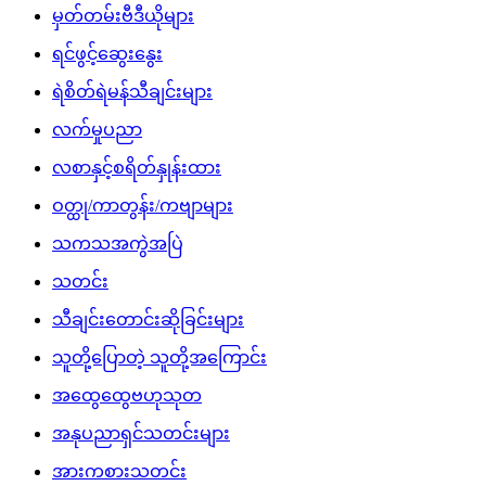
မှတ်တမ်းဗီဒီယိုများ
ရင်ဖွင့်ဆွေးနွေး
ရဲစိတ်ရဲမန်သီချင်းများ
လက်မှုပညာ
လစာနှင့်စရိတ်နှုန်းထား
ဝတ္ထု/ကာတွန်း/ကဗျာများ
သကသအကွဲအပြဲ
သတင်း
သီချင်းတောင်းဆိုခြင်းများ
သူတို့ပြောတဲ့ သူတို့အကြောင်း
အထွေထွေဗဟုသုတ
အနုပညာရှင်သတင်းများ
အားကစားသတင်း