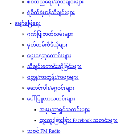
စစ်သည်ရေး/ဆိုသီချင်းများ
ရဲစိတ်ရဲမာန်သီချင်းများ
ဖျော်ဖြေရေး
ဂုဏ်ပြုဇာတ်လမ်းများ
မှတ်တမ်းဗီဒီယိုများ
မွေးနေ့ဆုတောင်းများ
သီချင်းတောင်းဆိုခြင်းများ
ဝတ္ထု/ကာတွန်း/ကဗျာများ
ဆောင်းပါး/မဂ္ဂဇင်းများ
ပေါ်ပြူလာသတင်းများ
အနုပညာရှင်သတင်းများ
ထူးထူးခြားခြား Facebook သတင်းများ
သဇင် FM Radio