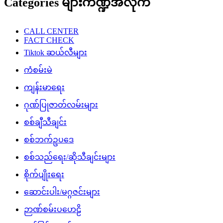
Categories များကဏ္ဍအလိုက်
CALL CENTER
FACT CHECK
Tiktok ဆယ်လီများ
ကံစမ်းမဲ
ကျန်းမာရေး
ဂုဏ်ပြုဇာတ်လမ်းများ
စစ်ချီသီချင်း
စစ်ဘက်ဥပဒေ
စစ်သည်ရေး/ဆိုသီချင်းများ
စိုက်ပျိုးရေး
ဆောင်းပါး/မဂ္ဂဇင်းများ
ဉာဏ်စမ်းပဟေဠိ