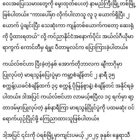
ဝေးအပြေးသမားတွေကို မွေးထုတ်ပေးတဲ့ နာမည်ကြီးမြို့တစ်မြို့
ဖြစ်ပါတယ်။ “ကားပေါ်မှာ လိုက်ပါလာသူ လူ ၃ ယောက်ရှိပြီး ၂
ယောက် ပွဲချင်းပြီး သေဆုံးကာ ကျန်တစ်ယောက်ကတော့ ဆေးရုံ
ကို ပို့ထားရတယ်” လို့ ကင်ညာနိုင်ငံအနောက်ပိုင်း အယ်လ်ဂီယိုမာ
ရာကွက် ကောင်တီမှ ရဲမှူး ပီတာမူလင်က ပြောကြားခဲ့ပါတယ်။
ကယ်လ်ဗင်ဟာ ပြီးခဲ့တဲ့နှစ် အောက်တိုဘာလက ချီကာဂိုမှာ
ပြုလုပ်တဲ့ မာရသွန်ပြေးပွဲမှာ ကမ္ဘာ့စံချိန်တင် ၂ နာရီ ၃၅
စက္ကန့်(ယခင်စံချိန်ထက် ၃၄ စက္ကန့် ပိုမြန်စွာနဲ့) စံချိန်တင် အနိုင်ရခဲ့
ပါတယ်။ ဒါအပြင် ကယ်လ်ဗင်ဟာ လာမယ့်ဧပြီလ ၁၄ ရက်မှာ ရာ့
တာဒမ်မှာပြုလုပ်တဲ့ နှစ်နာရီကြာ မာရသွန်ပြိုင်ပွဲကို ပထမဆုံး ဝင်
ရောက်ယှဉ်ပြိုင်ဖို့ ကြေညာထားသူဖြစ်ပါတယ်။
ဒါ့အပြင် ၎င်းကို ပဲရစ်မြို့မှာကျင်းပမယ့် ၂ဝ၂၄ ခုနှစ်၊ နွေရာသီ