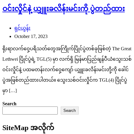
ဝင်းလှိုင်နဲ့ ယျှူးခလိန်းမင်းကို ပွဲတည်ထား
ရှင်ယွန်း
October 17, 2023
ရိုးရာလက်ဝှေ့ပရိသတ်တွေအကြိုက်ပြိုင်ပွဲတစ်ခုဖြစ်တဲ့ The Great
Lethwei ပြိုင်ပွဲရဲ့ TGL(5) မှာ လက်ရှိ မြန်မာပြည်ချန်ပီယံသွေးသစ်
ဝင်းလှိုင်နဲ့ ပထမတန်းလက်ဝှေ့ကျော် ယျှူးခလိန်းမင်းတို့ကို ခေါင်
ပွဲအဖြစ်တည်ထားပါတယ်။ သွေးသစ်ဝင်းလှိုင်က TGL(4) ပြိုင်ပွဲ
မှာ […]
Search
Search
SiteMap အလိုက်