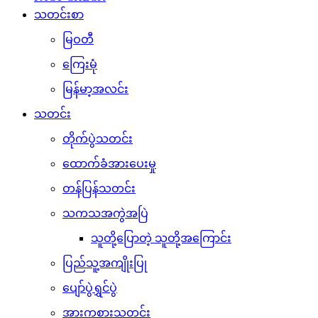
သတင်းစာ
မြဝတီ
ကြေးမုံ
မြန်မာ့အလင်း
သတင်း
တိုက်ပွဲသတင်း
ထောက်ခံအားပေးမှု
တန်ပြန်သတင်း
သကသအကွဲအပြဲ
သူတို့ပြောတဲ့ သူတို့အကြောင်း
ပြည်သူ့အကျိုးပြု
ပျော်ပွဲရွှင်ပွဲ
အားကစားသတင်း