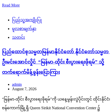
Read More
ပြည်သူ့အကျိုးပြု
မူလစာမျက်နှာ
သတင်း
ပြည်ထောင်စုသမ္မတမြန်မာနိုင်ငံတော် နိုင်ငံတော်သမ္မတ
ဦးမင်းအောင်လှိုင် “မြန်မာ-ထိုင်း စီးပွားရေးဖိုရမ်” သို့
တက်ရောက်မိန့်ခွန်းပြောကြား
admin
August 7, 2026
“မြန်မာ-ထိုင်း စီးပွားရေးဖိုရမ်”ကို ယနေ့မွန်းလွဲပိုင်းတွင် ထိုင်းနိုင်ငံ၊
ဗန်ကောက်မြို့ရှိ Queen Sirikit National Convention Center ၌