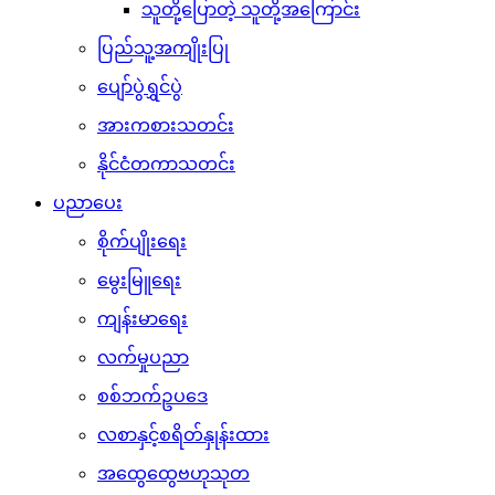
သူတို့ပြောတဲ့ သူတို့အကြောင်း
ပြည်သူ့အကျိုးပြု
ပျော်ပွဲရွှင်ပွဲ
အားကစားသတင်း
နိုင်ငံတကာသတင်း
ပညာပေး
စိုက်ပျိုးရေး
မွေးမြူရေး
ကျန်းမာရေး
လက်မှုပညာ
စစ်ဘက်ဥပဒေ
လစာနှင့်စရိတ်နှုန်းထား
အထွေထွေဗဟုသုတ