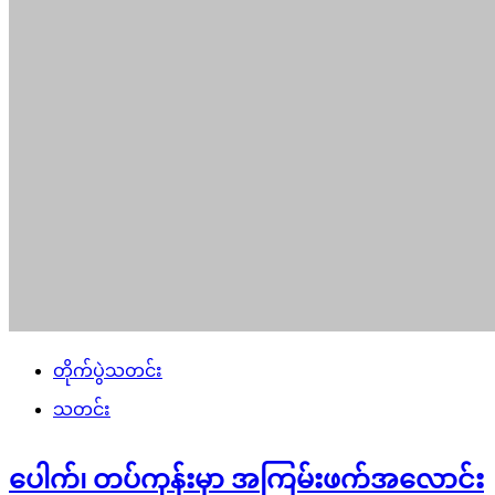
တိုက်ပွဲသတင်း
သတင်း
ပေါက်၊ တပ်ကုန်းမှာ အကြမ်းဖက်အလောင်း