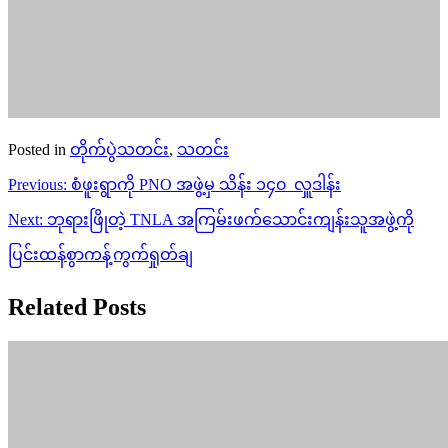
Posted in
တိုက်ပွဲသတင်း
,
သတင်း
Post
Previous:
စံဖူးရွာကို PNO အဖွဲ့မှ သိန်း ၁၄၀ လှူဒါန်း
navigation
Next:
ဘုရားဖြိုတဲ့ TNLA အကြမ်းဖက်သောင်းကျန်းသူအဖွဲ့ကို
ပြင်းထန်စွာကန့်ကွက်ရှုတ်ချ
Related Posts