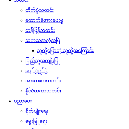
သတင်း
တိုက်ပွဲသတင်း
ထောက်ခံအားပေးမှု
တန်ပြန်သတင်း
သကသအကွဲအပြဲ
သူတို့ပြောတဲ့ သူတို့အကြောင်း
ပြည်သူ့အကျိုးပြု
ပျော်ပွဲရွှင်ပွဲ
အားကစားသတင်း
နိုင်ငံတကာသတင်း
ပညာပေး
စိုက်ပျိုးရေး
မွေးမြူရေး