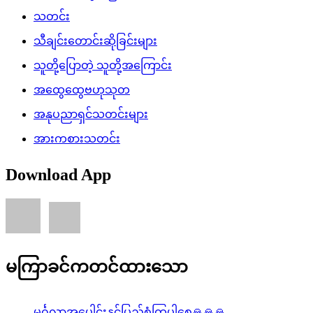
သတင်း
သီချင်းတောင်းဆိုခြင်းများ
သူတို့ပြောတဲ့ သူတို့အကြောင်း
အထွေထွေဗဟုသုတ
အနုပညာရှင်သတင်းများ
အားကစားသတင်း
Download App
မကြာခင်ကတင်ထားသော
မင်္ဂလာအပေါင်းနှင့်ပြည့်စုံကြပါစေ🙏🙏🙏