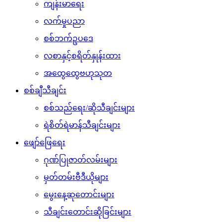
ကျန်းမာရေး
လက်မှုပညာ
စစ်ဘက်ဥပဒေ
လစာနှင့်စရိတ်နှုန်းထား
အထွေထွေဗဟုသုတ
စစ်ချီသီချင်း
စစ်သည်ရေး/ဆိုသီချင်းများ
ရဲစိတ်ရဲမာန်သီချင်းများ
ဖျော်ဖြေရေး
ဂုဏ်ပြုဇာတ်လမ်းများ
မှတ်တမ်းဗီဒီယိုများ
မွေးနေ့ဆုတောင်းများ
သီချင်းတောင်းဆိုခြင်းများ