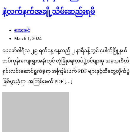
နဲ့လက်နက်အချို့သိမ်းဆည်းရမိ
အေးခင်
March 1, 2024
ဖေဖော်ဝါရီလ ၂၉ ရက်နေ့ နေ့လည် ၂ နာရီခန့်တွင် ပေါက်မြို့နယ်
တပ်ကုန်းကျေးရွာအနီးတွင် လုံခြုံရေးတပ်ဖွဲ့ဝင်များမှ အသေးစိတ်
ရှင်းလင်းဆောင်ရွက်ခဲ့ရာ အကြမ်းဖက် PDF များနှင့်ထိတွေ့တိုက်ပွဲ
ဖြစ်ပွားခဲ့ရာ -အကြမ်းဖက် PDF […]