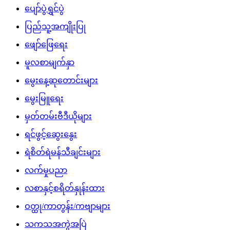
ပျော်ပွဲရွှင်ပွဲ
ပြည်သူ့အကျိုးပြု
ဖျော်ဖြေရေး
မူလစာမျက်နှာ
မွေးနေ့ဆုတောင်းများ
မွေးမြူရေး
မှတ်တမ်းဗီဒီယိုများ
ရင်ဖွင့်ဆွေးနွေး
ရဲစိတ်ရဲမန်သီချင်းများ
လက်မှုပညာ
လစာနှင့်စရိတ်နှုန်းထား
ဝတ္ထု/ကာတွန်း/ကဗျာများ
သကသအကွဲအပြဲ