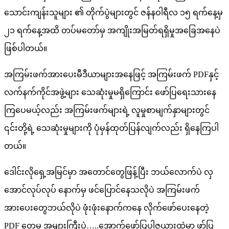
သောင်းကျန်းသူများ ၏ တိုက်ပွဲများတွင် ဇန်နဝါရီလ ၁၅ ရက်နေ့မှ
၂၁ ရက်နေ့အထိ တပ်မတော်မှ အကျိုးအမြတ်ရရှိမှုအခြေအနေပဲ
ဖြစ်ပါတယ်။
အကြမ်းဖက်အားပေးမီဒီယာများအနေဖြင့် အကြမ်းဖက် PDFနှင့်
လက်နက်ကိုင်အဖွဲ့များ သေဆုံးမှုမရှိကြောင်း ဖော်ပြရေးသားနေ
ကြပေမယ့်လည်း အကြမ်းဖက်များရဲ့ လူမှုစာမျက်နှာများတွင်
၎င်းတို့ရဲ့ သေဆုံးမှုများကို ပုံမှန်ထုတ်ပြန်လျက်လည်း ရှိနေကြပါ
တယ်။
ဒေါင်းလိုရှေ့အမြင်မှာ အတောင်တွေဖြန့်ပြီး ဘယ်လောက်ပဲ လှ
အောင်လုပ်လုပ် နောက်မှ ဖင်ပြောင်နေသလိုပဲ အကြမ်းဖက်
အားပေးတွေဘယ်လိုပဲ ဖုံးဖုံးနောက်ကနေ လိုက်ဖော်ပေးနေတဲ့
PDF တွေမှ အများကြီးပဲ…..အောက်ဖော်ပြပါဇယားထဲမှာ ဖာ်ပြ