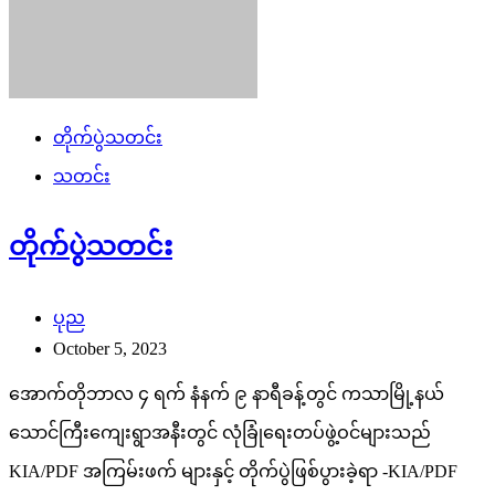
တိုက်ပွဲသတင်း
သတင်း
တိုက်ပွဲသတင်း
ပုည
October 5, 2023
အောက်တိုဘာလ ၄ ရက် နံနက် ၉ နာရီခန့်တွင် ကသာမြို့နယ်
သောင်ကြီးကျေးရွာအနီးတွင် လုံခြုံရေးတပ်ဖွဲ့ဝင်များသည်
KIA/PDF အကြမ်းဖက် များနှင့် တိုက်ပွဲဖြစ်ပွားခဲ့ရာ -KIA/PDF