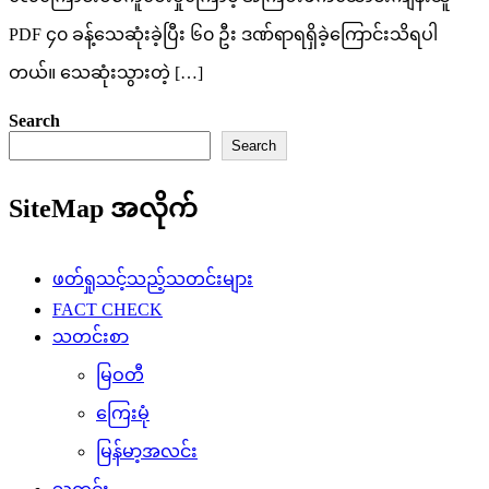
PDF ၄၀ ခန့်သေဆုံးခဲ့ပြီး ၆၀ ဦး ဒဏ်ရာရရှိခဲ့ကြောင်းသိရပါ
တယ်။ သေဆုံးသွားတဲ့ […]
Search
Search
SiteMap အလိုက်
ဖတ်ရှုသင့်သည့်သတင်းများ
FACT CHECK
သတင်းစာ
မြဝတီ
ကြေးမုံ
မြန်မာ့အလင်း