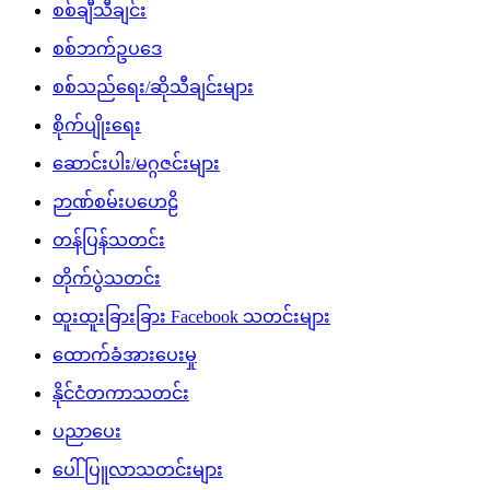
စစ်ချီသီချင်း
စစ်ဘက်ဥပဒေ
စစ်သည်ရေး/ဆိုသီချင်းများ
စိုက်ပျိုးရေး
ဆောင်းပါး/မဂ္ဂဇင်းများ
ဉာဏ်စမ်းပဟေဠိ
တန်ပြန်သတင်း
တိုက်ပွဲသတင်း
ထူးထူးခြားခြား Facebook သတင်းများ
ထောက်ခံအားပေးမှု
နိုင်ငံတကာသတင်း
ပညာပေး
ပေါ်ပြူလာသတင်းများ