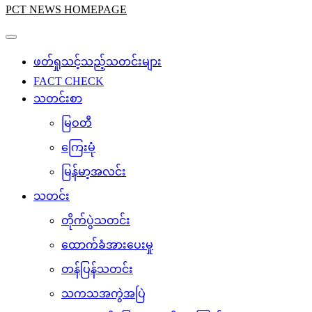
PCT NEWS HOMEPAGE
ဖတ်ရှုသင့်သည့်သတင်းများ
FACT CHECK
သတင်းစာ
မြဝတီ
ကြေးမုံ
မြန်မာ့အလင်း
သတင်း
တိုက်ပွဲသတင်း
ထောက်ခံအားပေးမှု
တန်ပြန်သတင်း
သကသအကွဲအပြဲ