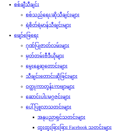
စစ်ချီသီချင်း
စစ်သည်ရေး/ဆိုသီချင်းများ
ရဲစိတ်ရဲမာန်သီချင်းများ
ဖျော်ဖြေရေး
ဂုဏ်ပြုဇာတ်လမ်းများ
မှတ်တမ်းဗီဒီယိုများ
မွေးနေ့ဆုတောင်းများ
သီချင်းတောင်းဆိုခြင်းများ
ဝတ္ထု/ကာတွန်း/ကဗျာများ
ဆောင်းပါး/မဂ္ဂဇင်းများ
ပေါ်ပြူလာသတင်းများ
အနုပညာရှင်သတင်းများ
ထူးထူးခြားခြား Facebook သတင်းများ