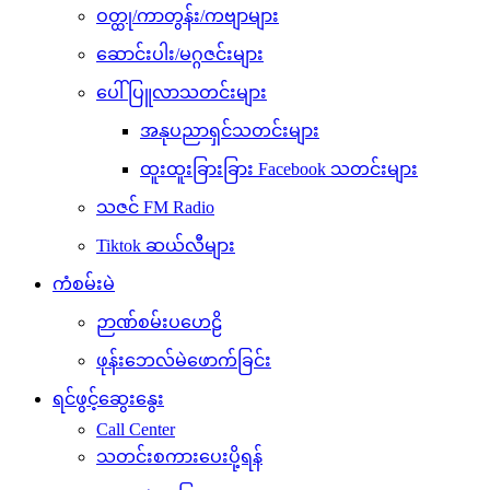
ဝတ္ထု/ကာတွန်း/ကဗျာများ
ဆောင်းပါး/မဂ္ဂဇင်းများ
ပေါ်ပြူလာသတင်းများ
အနုပညာရှင်သတင်းများ
ထူးထူးခြားခြား Facebook သတင်းများ
သဇင် FM Radio
Tiktok ဆယ်လီများ
ကံစမ်းမဲ
ဉာဏ်စမ်းပဟေဠိ
ဖုန်းဘေလ်မဲဖောက်ခြင်း
ရင်ဖွင့်ဆွေးနွေး
Call Center
သတင်းစကားပေးပို့ရန်