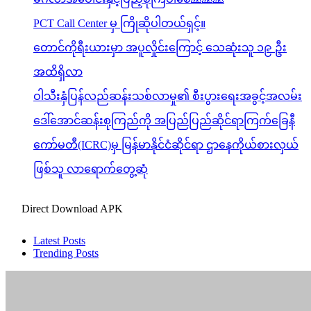
PCT Call Center မှ ကြိုဆိုပါတယ်ရှင့်။
တောင်ကိုရီးယားမှာ အပူလှိုင်းကြောင့် သေဆုံးသူ ၁၉ ဦး
အထိရှိလာ
ဝါသီးနှံပြန်လည်ဆန်းသစ်လာမှု၏ စီးပွားရေးအခွင့်အလမ်း
ဒေါ်အောင်ဆန်းစုကြည်ကို အပြည်ပြည်ဆိုင်ရာကြက်ခြေနီ
ကော်မတီ(ICRC)မှ မြန်မာနိုင်ငံဆိုင်ရာ ဌာနေကိုယ်စားလှယ်
ဖြစ်သူ လာရောက်တွေ့ဆုံ
Direct Download APK
Latest Posts
Trending Posts