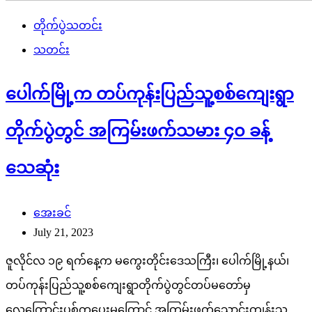
တိုက်ပွဲသတင်း
သတင်း
ပေါက်မြို့က တပ်ကုန်းပြည်သူ့စစ်ကျေးရွာ
တိုက်ပွဲတွင် အကြမ်းဖက်သမား ၄၀ ခန့်
သေဆုံး
အေးခင်
July 21, 2023
ဇူလိုင်လ ၁၉ ရက်နေ့က မကွေးတိုင်းဒေသကြီး၊ ပေါက်မြို့နယ်၊
တပ်ကုန်းပြည်သူ့စစ်ကျေးရွာတိုက်ပွဲတွင်တပ်မတော်မှ
လေကြောင်းပစ်ကူပေးမှုကြောင့် အကြမ်းဖက်သောင်းကျန်းသူ