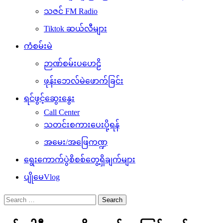
သဇင် FM Radio
Tiktok ဆယ်လီများ
ကံစမ်းမဲ
ဉာဏ်စမ်းပဟေဠိ
ဖုန်းဘေလ်မဲဖောက်ခြင်း
ရင်ဖွင့်ဆွေးနွေး
Call Center
သတင်းစကားပေးပို့ရန်
အမေး/အဖြေကဏ္ဍ
ရွေးကောက်ပွဲစိစစ်တွေ့ရှိချက်များ
ပျိုမေVlog
Search
for: