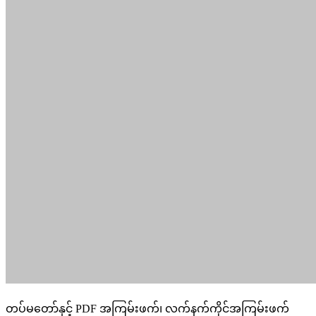
တပ်မတော်နှင့် PDF အကြမ်းဖက်၊ လက်နက်ကိုင်အကြမ်းဖက်