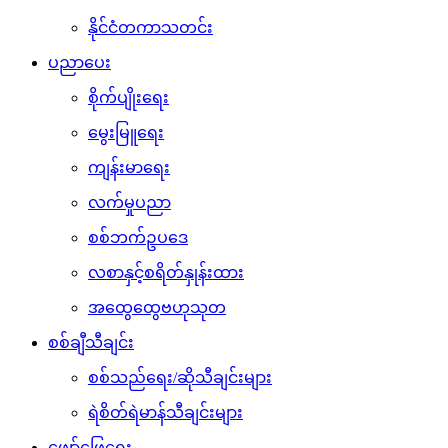
နိုင်ငံတကာသတင်း
ပညာပေး
စိုက်ပျိုးရေး
မွေးမြူရေး
ကျန်းမာရေး
လက်မှုပညာ
စစ်ဘက်ဥပဒေ
လစာနှင့်စရိတ်နှုန်းထား
အထွေထွေဗဟုသုတ
စစ်ချီသီချင်း
စစ်သည်ရေး/ဆိုသီချင်းများ
ရဲစိတ်ရဲမာန်သီချင်းများ
ဖျော်ဖြေရေး