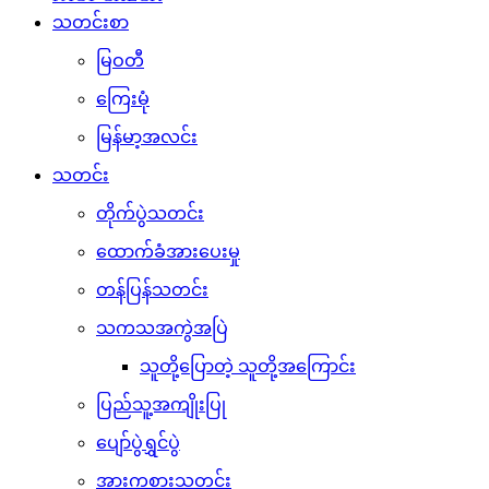
သတင်းစာ
မြဝတီ
ကြေးမုံ
မြန်မာ့အလင်း
သတင်း
တိုက်ပွဲသတင်း
ထောက်ခံအားပေးမှု
တန်ပြန်သတင်း
သကသအကွဲအပြဲ
သူတို့ပြောတဲ့ သူတို့အကြောင်း
ပြည်သူ့အကျိုးပြု
ပျော်ပွဲရွှင်ပွဲ
အားကစားသတင်း