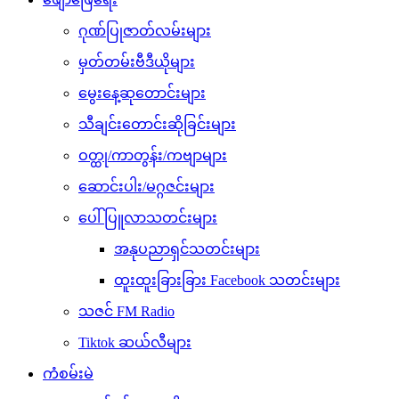
ဂုဏ်ပြုဇာတ်လမ်းများ
မှတ်တမ်းဗီဒီယိုများ
မွေးနေ့ဆုတောင်းများ
သီချင်းတောင်းဆိုခြင်းများ
ဝတ္ထု/ကာတွန်း/ကဗျာများ
ဆောင်းပါး/မဂ္ဂဇင်းများ
ပေါ်ပြူလာသတင်းများ
အနုပညာရှင်သတင်းများ
ထူးထူးခြားခြား Facebook သတင်းများ
သဇင် FM Radio
Tiktok ဆယ်လီများ
ကံစမ်းမဲ