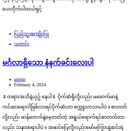
ပေးလိုက်ပါတယ်ရှင့်
ပြည်သူ့အကျိုးပြု
သတင်း
မင်္ဂလာရှိသော နံနက်ခင်းလေးပါ
admin
February 4, 2024
🌷တရားအသိနဲ့ယှဥ် နေပါ🌷 ပိုက်ဆံရှိလို့လည်း မမောက်မာနဲ့
ကင်ဆာရောဂါဖြစ်လာရင်ပိုက်ဆံဟာ စက္ကူသာသာပါပဲ ။ စာတတ်
လို့လည်း မာန်မတက်နဲ့မေ့တတ်တဲ့ အရွယ်ရောက်ရင်စာတတ်တာ
လည်း သနားစရာပါပဲ ။ အဆင်ပြေလို့လည်းမော်မကြွားနဲ့ဆင်းရဲ