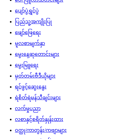
ပျော်ပွဲရွှင်ပွဲ
ပြည်သူ့အကျိုးပြု
ဖျော်ဖြေရေး
မူလစာမျက်နှာ
မွေးနေ့ဆုတောင်းများ
မွေးမြူရေး
မှတ်တမ်းဗီဒီယိုများ
ရင်ဖွင့်ဆွေးနွေး
ရဲစိတ်ရဲမန်သီချင်းများ
လက်မှုပညာ
လစာနှင့်စရိတ်နှုန်းထား
ဝတ္ထု/ကာတွန်း/ကဗျာများ