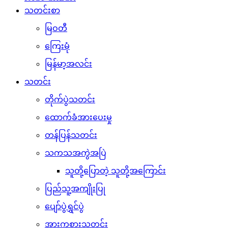
သတင်းစာ
မြဝတီ
ကြေးမုံ
မြန်မာ့အလင်း
သတင်း
တိုက်ပွဲသတင်း
ထောက်ခံအားပေးမှု
တန်ပြန်သတင်း
သကသအကွဲအပြဲ
သူတို့ပြောတဲ့ သူတို့အကြောင်း
ပြည်သူ့အကျိုးပြု
ပျော်ပွဲရွှင်ပွဲ
အားကစားသတင်း