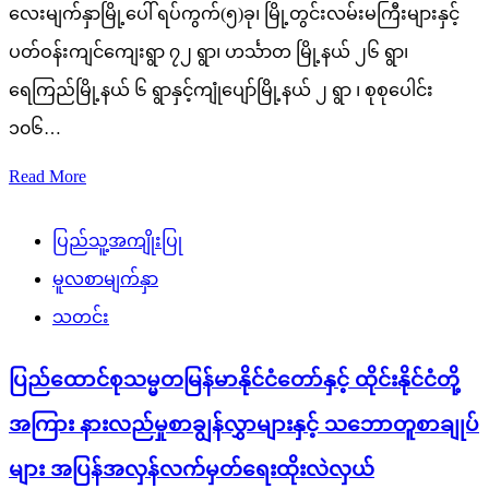
လေးမျက်နှာမြို့ပေါ် ရပ်ကွက်(၅)ခု၊ မြို့တွင်းလမ်းမကြီးများနှင့်
ပတ်ဝန်းကျင်ကျေးရွာ ၇၂ ရွာ၊ ဟင်္သာတ မြို့နယ် ၂၆ ရွာ၊
ရေကြည်မြို့နယ် ၆ ရွာနှင့်ကျုံပျော်မြို့နယ် ၂ ရွာ ၊ စုစုပေါင်း
၁၀၆…
Read More
ပြည်သူ့အကျိုးပြု
မူလစာမျက်နှာ
သတင်း
ပြည်ထောင်စုသမ္မတမြန်မာနိုင်ငံတော်နှင့် ထိုင်းနိုင်ငံတို့
အကြား နားလည်မှုစာချွန်လွှာများနှင့် သဘောတူစာချုပ်
များ အပြန်အလှန်လက်မှတ်ရေးထိုးလဲလှယ်