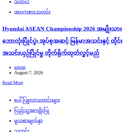
သတင်း
အားကစားသတင်း
Hyundai ASEAN Championship 2026 အမျိုးသား
ဘောလုံးပြိုင်ပွဲ၊ အုပ်စုအဆင့် မြန်မာအသင်းနှင့် ထိုင်း
အသင်းယှဉ်ပြိုင်မှု တိုက်ရိုက်ထုတ်လွှင့်မည်
admin
August 7, 2026
Read More
ပေါ်ပြူလာသတင်းများ
ပြည်သူ့အကျိုးပြု
မူလစာမျက်နှာ
သတင်း