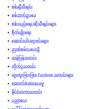
စစ်ချီသီချင်း
စစ်ဘက်ဥပဒေ
စစ်သည်ရေး/ဆိုသီချင်းများ
စိုက်ပျိုးရေး
ဆောင်းပါး/မဂ္ဂဇင်းများ
ဉာဏ်စမ်းပဟေဠိ
တန်ပြန်သတင်း
တိုက်ပွဲသတင်း
ထူးထူးခြားခြား Facebook သတင်းများ
ထောက်ခံအားပေးမှု
နိုင်ငံတကာသတင်း
ပညာပေး
ပေါ်ပြူလာသတင်းများ