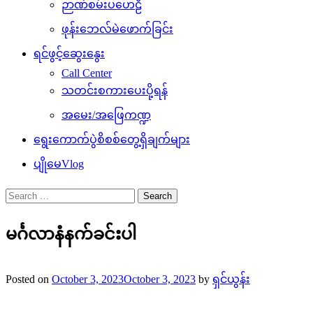
ဉာဏ်စမ်းပဟေဠိ
ဖုန်းဘေလ်မဲဖောက်ခြင်း
ရင်ဖွင့်ဆွေးနွေး
Call Center
သတင်းစကားပေးပို့ရန်
အမေး/အဖြေကဏ္ဍ
ရွေးကောက်ပွဲစိစစ်တွေ့ရှိချက်များ
ပျိုမေVlog
Search
for:
မင်္ဂလာနံနက်ခင်းပါ
Posted on
October 3, 2023
October 3, 2023
by
ရှင်ယွန်း