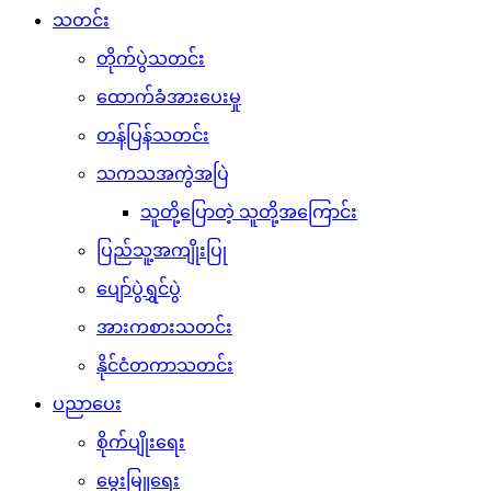
သတင်း
တိုက်ပွဲသတင်း
ထောက်ခံအားပေးမှု
တန်ပြန်သတင်း
သကသအကွဲအပြဲ
သူတို့ပြောတဲ့ သူတို့အကြောင်း
ပြည်သူ့အကျိုးပြု
ပျော်ပွဲရွှင်ပွဲ
အားကစားသတင်း
နိုင်ငံတကာသတင်း
ပညာပေး
စိုက်ပျိုးရေး
မွေးမြူရေး