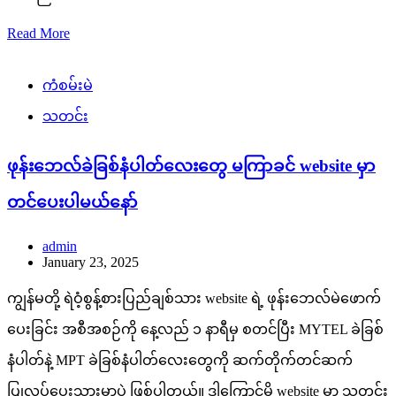
Read More
ကံစမ်းမဲ
သတင်း
ဖုန်းဘေလ်ခဲခြစ်နံပါတ်လေးတွေ မကြာခင် website မှာ
တင်ပေးပါမယ်နော်
admin
January 23, 2025
ကျွန်မတို့ ရဲဝံ့စွန့်စားပြည်ချစ်သား website ရဲ့ ဖုန်းဘေလ်မဲဖောက်
ပေးခြင်း အစီအစဉ်ကို နေ့လည် ၁ နာရီမှ စတင်ပြီး MYTEL ခဲခြစ်
နံပါတ်နဲ့ MPT ခဲခြစ်နံပါတ်လေးတွေကို ဆက်တိုက်တင်ဆက်
ပြုလုပ်ပေးသွားမှာပဲ ဖြစ်ပါတယ်။ ဒါကြောင့်မို့ website မှာ သတင်း