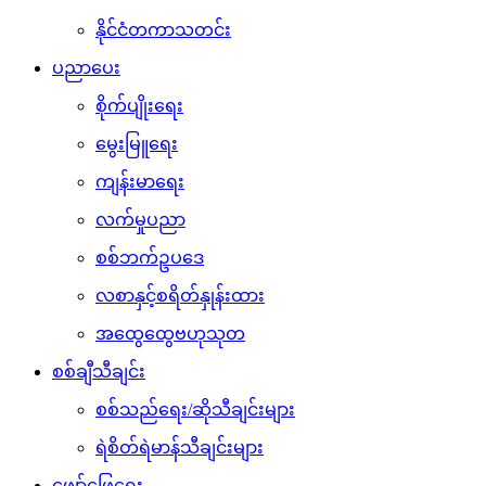
နိုင်ငံတကာသတင်း
ပညာပေး
စိုက်ပျိုးရေး
မွေးမြူရေး
ကျန်းမာရေး
လက်မှုပညာ
စစ်ဘက်ဥပဒေ
လစာနှင့်စရိတ်နှုန်းထား
အထွေထွေဗဟုသုတ
စစ်ချီသီချင်း
စစ်သည်ရေး/ဆိုသီချင်းများ
ရဲစိတ်ရဲမာန်သီချင်းများ
ဖျော်ဖြေရေး