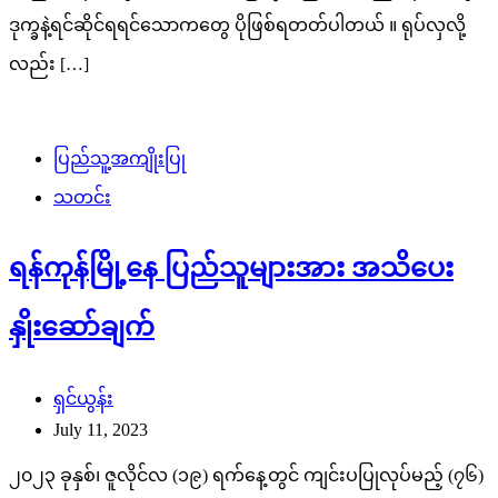
ဒုက္ခနဲ့ရင်ဆိုင်ရရင်သောကတွေ ပိုဖြစ်ရတတ်ပါတယ် ။ ရုပ်လှလို့
လည်း […]
ပြည်သူ့အကျိုးပြု
သတင်း
ရန်ကုန်မြို့နေ ပြည်သူများအား အသိပေး
နှိုးဆော်ချက်
ရှင်ယွန်း
July 11, 2023
၂၀၂၃ ခုနှစ်၊ ဇူလိုင်လ (၁၉) ရက်နေ့တွင် ကျင်းပပြုလုပ်မည့် (၇၆)