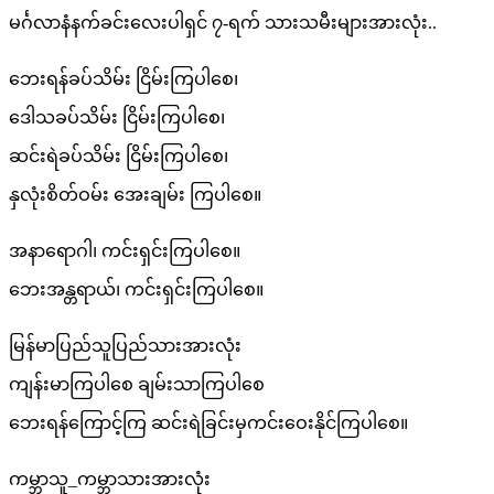
မင်္ဂလာနံနက်ခင်းလေးပါရှင် ၇-ရက် သားသမီးများအားလုံး..
ဘေးရန်ခပ်သိမ်း ငြိမ်းကြပါစေ၊
ဒေါသခပ်သိမ်း ငြိမ်းကြပါစေ၊
ဆင်းရဲခပ်သိမ်း ငြိမ်းကြပါစေ၊
နှလုံးစိတ်ဝမ်း အေးချမ်း ကြပါစေ။
အနာရောဂါ၊ ကင်းရှင်းကြပါစေ။
ဘေးအန္တရာယ်၊ ကင်းရှင်းကြပါစေ။
မြန်မာပြည်သူပြည်သားအားလုံး
ကျန်းမာကြပါစေ ချမ်းသာကြပါစေ
ဘေးရန်ကြောင့်ကြ ဆင်းရဲခြင်းမှကင်းဝေးနိုင်ကြပါစေ။
ကမ္ဘာသူ_ကမ္ဘာသားအားလုံး