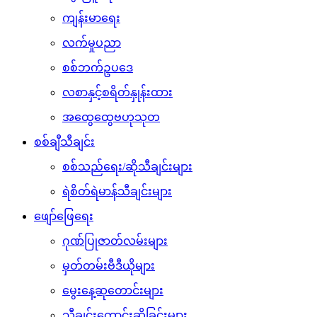
ကျန်းမာရေး
လက်မှုပညာ
စစ်ဘက်ဥပဒေ
လစာနှင့်စရိတ်နှုန်းထား
အထွေထွေဗဟုသုတ
စစ်ချီသီချင်း
စစ်သည်ရေး/ဆိုသီချင်းများ
ရဲစိတ်ရဲမာန်သီချင်းများ
ဖျော်ဖြေရေး
ဂုဏ်ပြုဇာတ်လမ်းများ
မှတ်တမ်းဗီဒီယိုများ
မွေးနေ့ဆုတောင်းများ
သီချင်းတောင်းဆိုခြင်းများ