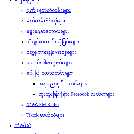
ဂုဏ်ပြုဇာတ်လမ်းများ
မှတ်တမ်းဗီဒီယိုများ
မွေးနေ့ဆုတောင်းများ
သီချင်းတောင်းဆိုခြင်းများ
ဝတ္ထု/ကာတွန်း/ကဗျာများ
ဆောင်းပါး/မဂ္ဂဇင်းများ
ပေါ်ပြူလာသတင်းများ
အနုပညာရှင်သတင်းများ
ထူးထူးခြားခြား Facebook သတင်းများ
သဇင် FM Radio
Tiktok ဆယ်လီများ
ကံစမ်းမဲ