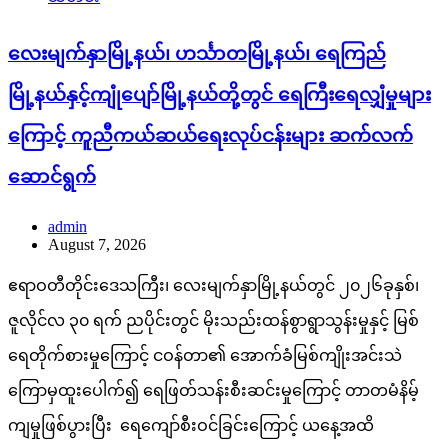
လေးမျက်နှာမြို့နယ်၊ ဟင်္သာတမြို့နယ်၊ ရေကြည်
မြို့နယ်နှင့်ကျုံပျော်မြို့နယ်တို့တွင် ရေကြီးရေလျှံမှုများ
ကြောင့် ကူညီကယ်ဆယ်ရေးလုပ်ငန်းများ ဆက်လက်
ဆောင်ရွက်
admin
August 7, 2026
ဧရာဝတီတိုင်းဒေသကြီး၊ လေးမျက်နှာမြို့နယ်တွင် ၂၀၂၆ခုနှစ်၊
ဇူလိုင်လ ၃၀ ရက် ညပိုင်းတွင် မိုးသည်းထန်စွာရွာသွန်းမှုနှင့် မြစ်
ရေတိုက်စားမှုကြောင့် ငဝန်တာ၏ အောက်ခံမြစ်ကျိုးအင်းသဲ
ကြောမှထူးပေါက်၍ ရေဖြတ်သန်းစီးဆင်းမှုကြောင့် တာတမံနိမ့်
ကျမှုဖြစ်ပွားပြီး ရေကျော်စီးဝင်ခြင်းကြောင့် ယနေ့အထိ