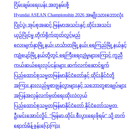
ငြိမ်းချမ်းရေးပန်း အတူနမ်းစို့
Hyundai ASEAN Championship 2026 အမျိုးသားဘောလုံး
ပြိုင်ပွဲ၊ အုပ်စုအဆင့် မြန်မာအသင်းနှင့် ထိုင်းအသင်း
ယှဉ်ပြိုင်မှု တိုက်ရိုက်ထုတ်လွှင့်မည်
လေးမျက်နှာမြို့နယ်၊ ဟင်္သာတမြို့နယ်၊ ရေကြည်မြို့နယ်နှင့်
ကျုံပျော်မြို့နယ်တို့တွင် ရေကြီးရေလျှံမှုများကြောင့် ကူညီ
ကယ်ဆယ်ရေးလုပ်ငန်းများ ဆက်လက်ဆောင်ရွက်
ပြည်ထောင်စုသမ္မတမြန်မာနိုင်ငံတော်နှင့် ထိုင်းနိုင်ငံတို့
အကြား နားလည်မှုစာချွန်လွှာများနှင့် သဘောတူစာချုပ်များ
အပြန်အလှန်လက်မှတ်ရေးထိုးလဲလှယ်
ပြည်ထောင်စုသမ္မတမြန်မာနိုင်ငံတော် နိုင်ငံတော်သမ္မတ
ဦးမင်းအောင်လှိုင် “မြန်မာ-ထိုင်း စီးပွားရေးဖိုရမ်” သို့ တက်
ရောက်မိန့်ခွန်းပြောကြား