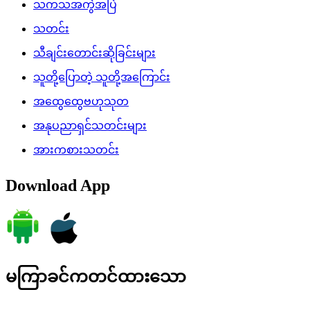
သကသအကွဲအပြဲ
သတင်း
သီချင်းတောင်းဆိုခြင်းများ
သူတို့ပြောတဲ့ သူတို့အကြောင်း
အထွေထွေဗဟုသုတ
အနုပညာရှင်သတင်းများ
အားကစားသတင်း
Download App
မကြာခင်ကတင်ထားသော