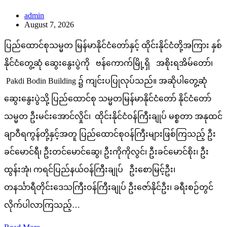
admin
August 7, 2026
ပြည်ထောင်စုသမ္မတ မြန်မာနိုင်ငံတော်နှင့် ထိုင်းနိုင်ငံတို့အကြား နှစ်
နိုင်ငံတွေ့ဆုံ ဆွေးနွေးပွဲကို ဗန်ကောက်မြို့ရှိ အစိုးရအိမ်တော်၊
Pakdi Bodin Building ၌ ကျင်းပပြုလုပ်သည်။ အဆိုပါတွေ့ဆုံ
ဆွေးနွေးပွဲသို့ ပြည်ထောင်စု သမ္မတမြန်မာနိုင်ငံတော် နိုင်ငံတော်
သမ္မတ ဦးမင်းအောင်လှိုင်၊ ထိုင်းနိုင်ငံဝန်ကြီးချုပ် မစ္စတာ အနုထင်
ချာဝီရကွန်တို့နှင့်အတူ ပြည်ထောင်စုဝန်ကြီးများဖြစ်ကြသည့် ဦး
ခင်မောင်ရီ၊ ဦးတင်မောင်ဆွေ၊ ဦးကိုကိုလွင်၊ ဦးခင်မောင်စိုး၊ ဦး
ထွန်းအုံ၊ ကရင်ပြည်နယ်ဝန်ကြီးချုပ် ဦးစောမြင့်ဦး၊
တနင်္သာရီတိုင်းဒေသကြီးဝန်ကြီးချုပ် ဦးဇော်နိုင်ဦး၊ ခရီးစဉ်တွင်
လိုက်ပါလာကြသည့်…