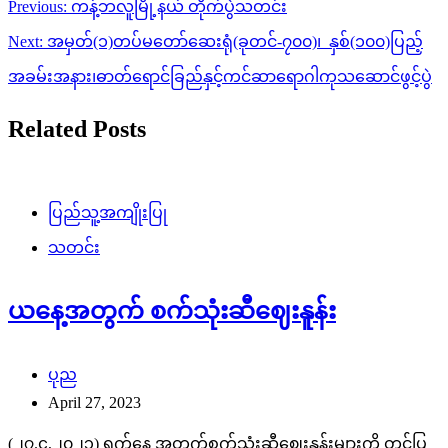
Post
Previous:
ကန့်ဘလူမြို့နယ် တိုက်ပွဲသတင်း
navigation
Next:
အမှတ်(၁)တပ်မတော်ဆေးရုံ(ခုတင်-၇၀၀)၊ နှစ်(၁၀၀)ပြည့်
အခမ်းအနား၊ဓာတ်ရောင်ခြည်နှင့်ကင်ဆာရောဂါကုသဆောင်ဖွင့်ပွဲ
Related Posts
ပြည်သူ့အကျိုးပြု
သတင်း
ယနေ့အတွက် စက်သုံးဆီဈေးနူန်း
ပုည
April 27, 2023
(၂၇.၄,၂၀၂၃) ရက်နေ့ အတွက်စက်သုံးဆီဈေးနူန်းများကို တင်ပြ