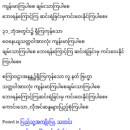
ကျန်းမာကြပါစေ ချမ်းသာကြပါစေ
ဘေးရန်ကြောင့်ကြ ဆင်းရဲခြင်းမှကင်းဝေးနိုင်ကြပါစေ။
၃၁_ဘုံအတွင်း၌ ရှိကြကုန်သော
ဝေနေယျသတ္တဝါအားလုံး ကျန်းမာကြပါစေ
ချမ်းသာကြပါစေ ဘေးရန်ကြောင့်ကြ ဆင်းရဲခြင်းမှ ကင်းဝေးနိုင်
ကြပါစေ။
စကြာဝဠာအနန္တ၌ရှိကြကုန်သော လူ နတ် ဗြဟ္မာ
သတ္တဝါအားလုံး ကျန်းမာကြပါစေချမ်းသာကြပါစေ
ဘေးရန်ကြောင့်ကြဆင်းရဲခြင်းမှ ကင်းဝေးနိုင်ကြပါစေ။
ကောင်းသော_လိုအင်ဆန္ဒများပြည့်စုံကြပါစေ
Posted in
ပြည်သူ့အကျိုးပြု
,
သတင်း