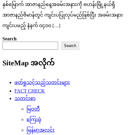
နှစ်မြောက် အာဇာနည်နေ့အခမ်းအနားကို ဗဟန်းမြို့နယ်ရှိ
အာဇာနည်ဗိမာန်တွင် ကျင်းပပြုလုပ်မည်ဖြစ်ပြီး အခမ်းအနား
ကျင်းပမည့် နံနက် ၀၄၀၀ […]
Search
Search
SiteMap အလိုက်
ဖတ်ရှုသင့်သည့်သတင်းများ
FACT CHECK
သတင်းစာ
မြဝတီ
ကြေးမုံ
မြန်မာ့အလင်း