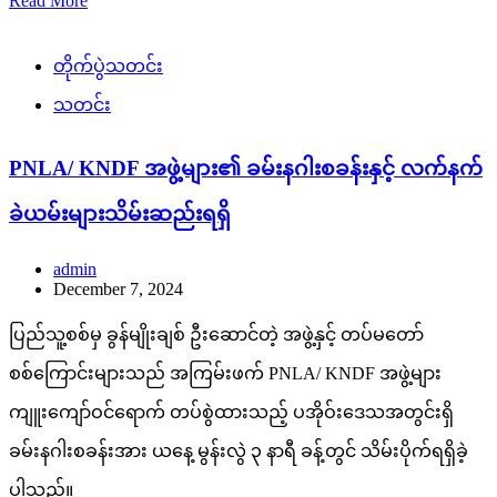
Read More
တိုက်ပွဲသတင်း
သတင်း
PNLA/ KNDF အဖွဲ့များ၏ ခမ်းနဂါးစခန်းနှင့် လက်နက်
ခဲယမ်းများသိမ်းဆည်းရရှိ
admin
December 7, 2024
ပြည်သူ့စစ်မှ ခွန်မျိုးချစ် ဦးဆောင်တဲ့ အဖွဲ့နှင့် တပ်မတော်
စစ်ကြောင်းများသည် အကြမ်းဖက် PNLA/ KNDF အဖွဲ့များ
ကျူးကျော်ဝင်ရောက် တပ်စွဲထားသည့် ပအိုဝ်းဒေသအတွင်းရှိ
ခမ်းနဂါးစခန်းအား ယနေ့ မွန်းလွဲ ၃ နာရီ ခန့်တွင် သိမ်းပိုက်ရရှိခဲ့
ပါသည်။