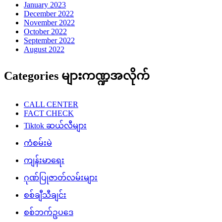
စစ်ဘက်ဥပဒေ
စစ်သည်ရေး/ဆိုသီချင်းများ
စိုက်ပျိုးရေး
ဆောင်းပါး/မဂ္ဂဇင်းများ
ဉာဏ်စမ်းပဟေဠိ
တန်ပြန်သတင်း
တိုက်ပွဲသတင်း
ထူးထူးခြားခြား Facebook သတင်းများ
ထောက်ခံအားပေးမှု
နိုင်ငံတကာသတင်း
ပညာပေး
ပေါ်ပြူလာသတင်းများ
ပျော်ပွဲရွှင်ပွဲ