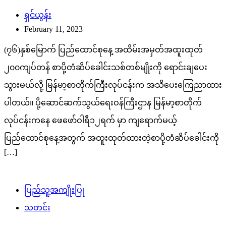
ရွှေဘိုမြို့နယ်အတွင်း နယ်လှည့်ဆေးကုအဖွဲ့
မှကျန်းမာရေးစောင့်ရှောက်မှုဆောင်ရွက်
ပေး
ရှင်ယွန်း
September 14, 2023
စစ်ကိုင်းတိုင်းဒေသကြီး၊ ရွှေဘိုခရိုင်၊ ရွှေဘိုမြိုအတွင်းရောက်ရှိနေ
သော တပ်မတော်နှင့်ကျန်းမာ ရေးဝန်ကြီးဌာနတိုမှနယ်လှည့်အထူး
ဆေးကုသရေးအဖွဲသည် စက်တင်ဘာလ ၁၃ရက်နေ့ နံနက်ပိုင်းမှ
စတင်ကာ ရွှေဘိုမြိုတော်ခန်းမ၌အခြေပြု၍ မြို ပေါ်ရပ်ကွက်နှင့်
ပတ်ဝန်းကျင်ကျေးရွာများမှ သံဃာ တော်များနှင့်ဒေသခံပြည်သူ