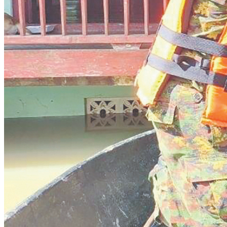
ပေါ်ပြူလာသတင်းများ
ပြည်သူ့အကျိုးပြု
မူလစာမျက်နှာ