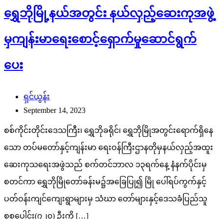
စုစုပေါင်း(၇၂၀) ဦးကို […]
ပြည်သူ့အကျိုးပြု
သတင်း
ယနေ့စက်သုံးဆီဈေးနူန်း
ပုည
September 12, 2023
ယနေ့ (စက်တင်ဘာ ၁၂ ရက်) မှာတွေ့ရတဲ့ ရန်ကုန်မြိုနဲ့ မန္တလေးမြို့
တို့အတွက် စက်သုံးဆီ ရည်ညွှန်းလက်ကားဈေးနှုန်းများနဲ့
ပြည်ထောင်စုနယ်မြေ နေပြည်တော်၊ တိုင်းဒေသကြီး/ပြည်နယ်