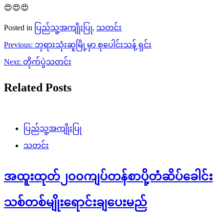
ရှင်ယွန်း
February 11, 2023
(၇၆)နှစ်မြောက် ပြည်ထောင်စုနေ့ အထိမ်းအမှတ်အထူးထုတ်
၂၀၀ကျပ်တန် စာပို့တံဆိပ်ခေါင်းသစ်တစ်မျိုးကို ရောင်းချပေး
သွားမယ်လို့ မြန်မာ့စာတိုက်ကြီးလုပ်ငန်းက အသိပေးကြေညာထား
ပါတယ်။ ပို့ဆောင်ဆက်သွယ်ရေးဝန်ကြီးဌာန မြန်မာ့စာတိုက်
လုပ်ငန်းကနေ ဖေဖော်ဝါရီ၁၂ရက် မှာ ကျရောက်မယ့်
ပြည်ထောင်စုနေ့အတွက် အထူးထုတ်ထားတဲ့စာပို့တံဆိပ်ခေါင်းကို
[…]
ပြည်သူ့အကျိုးပြု
သတင်း