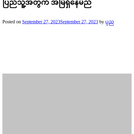
ပြည်သူ့အတွက် အမြဲရှိနေမည်
Posted on
September 27, 2023
September 27, 2023
by
ပုည
ရခိုင်ပြည်နယ်၊ မင်းပြားတပ်နယ်
တတက(၉)ကျောင်းဆေးအဖွဲ့မှ
ချဲတောင်ကျေးရွာနယ်လှည့်ဆေးကုသရေးလုပ်ငန်းများဆောင်ရွက်