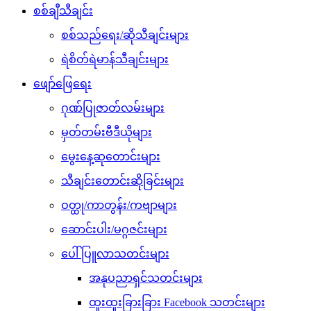
စစ်ချီသီချင်း
စစ်သည်ရေး/ဆိုသီချင်းများ
ရဲစိတ်ရဲမာန်သီချင်းများ
ဖျော်ဖြေရေး
ဂုဏ်ပြုဇာတ်လမ်းများ
မှတ်တမ်းဗီဒီယိုများ
မွေးနေ့ဆုတောင်းများ
သီချင်းတောင်းဆိုခြင်းများ
ဝတ္ထု/ကာတွန်း/ကဗျာများ
ဆောင်းပါး/မဂ္ဂဇင်းများ
ပေါ်ပြူလာသတင်းများ
အနုပညာရှင်သတင်းများ
ထူးထူးခြားခြား Facebook သတင်းများ