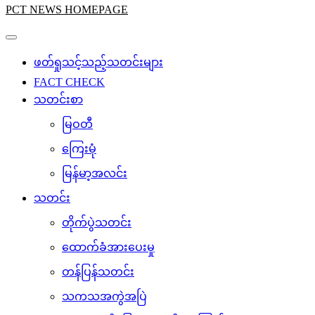
PCT NEWS HOMEPAGE
ဖတ်ရှုသင့်သည့်သတင်းများ
FACT CHECK
သတင်းစာ
မြဝတီ
ကြေးမုံ
မြန်မာ့အလင်း
သတင်း
တိုက်ပွဲသတင်း
ထောက်ခံအားပေးမှု
တန်ပြန်သတင်း
သကသအကွဲအပြဲ