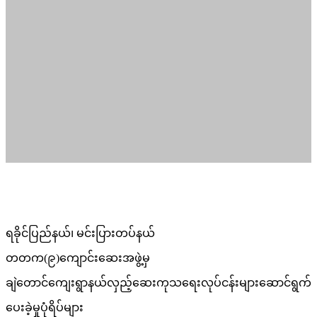
ပေးခဲ့မှုပုံရိပ်များ
😍😍😍
Posted in
ပြည်သူ့အကျိုးပြု
,
သတင်း
Post
Previous:
ဘုရားသုံးဆူမြို့မှာ စုပေါင်းသန့် ရှင်း
navigation
Next:
တိုက်ပွဲသတင်း
Related Posts
ပြည်သူ့အကျိုးပြု
သတင်း
အထူးထုတ်၂၀၀ကျပ်တန်စာပို့တံဆိပ်ခေါင်း
သစ်တစ်မျိုးရောင်းချပေးမည်