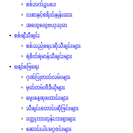
ဆောင်းပါး/မဂ္ဂဇင်းများ
ပေါ်ပြူလာသတင်းများ
အနုပညာရှင်သတင်းများ
ထူးထူးခြားခြား Facebook သတင်းများ
သဇင် FM Radio
Tiktok ဆယ်လီများ
ကံစမ်းမဲ
ဉာဏ်စမ်းပဟေဠိ
ဖုန်းဘေလ်မဲဖောက်ခြင်း
ရင်ဖွင့်ဆွေးနွေး
Call Center
သတင်းစကားပေးပို့ရန်
အမေး/အဖြေကဏ္ဍ