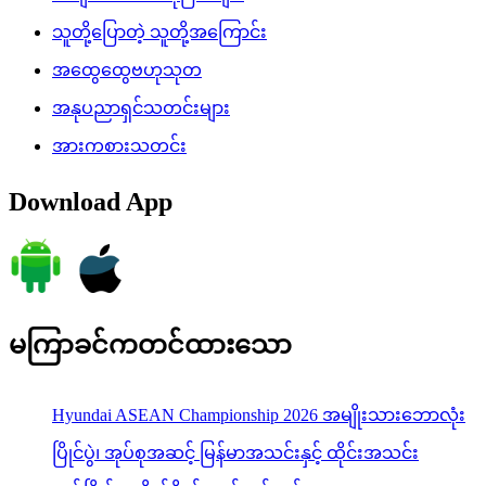
ပြိုင်ပွဲ၊ အုပ်စုအဆင့် မြန်မာအသင်းနှင့် ထိုင်းအသင်း
ယှဉ်ပြိုင်မှု တိုက်ရိုက်ထုတ်လွှင့်မည်
လေးမျက်နှာမြို့နယ်၊ ဟင်္သာတမြို့နယ်၊ ရေကြည်မြို့နယ်နှင့်
ကျုံပျော်မြို့နယ်တို့တွင် ရေကြီးရေလျှံမှုများကြောင့် ကူညီ
ကယ်ဆယ်ရေးလုပ်ငန်းများ ဆက်လက်ဆောင်ရွက်
ပြည်ထောင်စုသမ္မတမြန်မာနိုင်ငံတော်နှင့် ထိုင်းနိုင်ငံတို့
အကြား နားလည်မှုစာချွန်လွှာများနှင့် သဘောတူစာချုပ်များ
အပြန်အလှန်လက်မှတ်ရေးထိုးလဲလှယ်
ပြည်ထောင်စုသမ္မတမြန်မာနိုင်ငံတော် နိုင်ငံတော်သမ္မတ
ဦးမင်းအောင်လှိုင် “မြန်မာ-ထိုင်း စီးပွားရေးဖိုရမ်” သို့ တက်
ရောက်မိန့်ခွန်းပြောကြား
ပြည်ထောင်စုသမ္မတမြန်မာနိုင်ငံတော် နိုင်ငံတော်သမ္မတ
ဦးမင်းအောင်လှိုင်အား ထိုင်းနိုင်ငံဝန်ကြီးချုပ် မစ္စတာ အနု