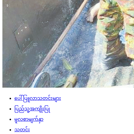
သတင်း
လေးမျက်နှာမြို့နယ်၊ ဟင်္သာတမြို့နယ်၊ ရေကြည်
မြို့နယ်နှင့်ကျုံပျော်မြို့နယ်တို့တွင် ရေကြီးရေလျှံမှုများ
ကြောင့် ကူညီကယ်ဆယ်ရေးလုပ်ငန်းများ ဆက်လက်
ဆောင်ရွက်
admin
August 7, 2026
ဧရာဝတီတိုင်းဒေသကြီး၊ လေးမျက်နှာမြို့နယ်တွင် ၂၀၂၆ခုနှစ်၊
ဇူလိုင်လ ၃၀ ရက် ညပိုင်းတွင် မိုးသည်းထန်စွာရွာသွန်းမှုနှင့် မြစ်
ရေတိုက်စားမှုကြောင့် ငဝန်တာ၏ အောက်ခံမြစ်ကျိုးအင်းသဲ
ကြောမှထူးပေါက်၍ ရေဖြတ်သန်းစီးဆင်းမှုကြောင့် တာတမံနိမ့်
ကျမှုဖြစ်ပွားပြီး ရေကျော်စီးဝင်ခြင်းကြောင့် ယနေ့အထိ