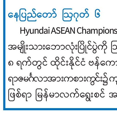
သတင်း
အားကစားသတင်း
Hyundai ASEAN Championship 2026 အမျိုးသား
ဘောလုံးပြိုင်ပွဲ၊ အုပ်စုအဆင့် မြန်မာအသင်းနှင့် ထိုင်း
အသင်းယှဉ်ပြိုင်မှု တိုက်ရိုက်ထုတ်လွှင့်မည်
admin
August 7, 2026
Read More