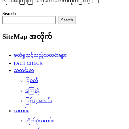
တိုက်ပွဲသတင်း
ထောက်ခံအားပေးမှု
တန်ပြန်သတင်း
သကသအကွဲအပြဲ
သူတို့ပြောတဲ့ သူတို့အကြောင်း
ပြည်သူ့အကျိုးပြု
ပျော်ပွဲရွှင်ပွဲ
အားကစားသတင်း
နိုင်ငံတကာသတင်း
ပညာပေး
စိုက်ပျိုးရေး
မွေးမြူရေး
ကျန်းမာရေး