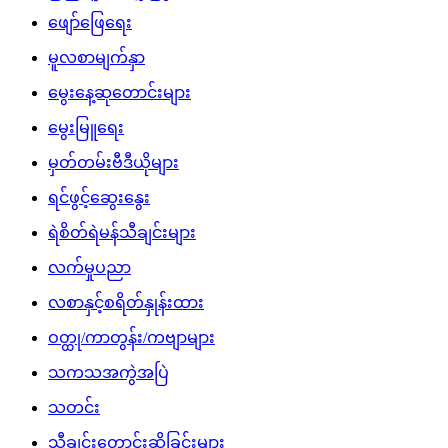
သီချင်းတောင်းဆိုခြင်းများ
သူတို့ပြောတဲ့ သူတို့အကြောင်း
အထွေထွေဗဟုသုတ
အနုပညာရှင်သတင်းများ
အားကစားသတင်း
Download App
မကြာခင်ကတင်ထားသော
Hyundai ASEAN Championship 2026 အမျိုးသားဘောလုံး