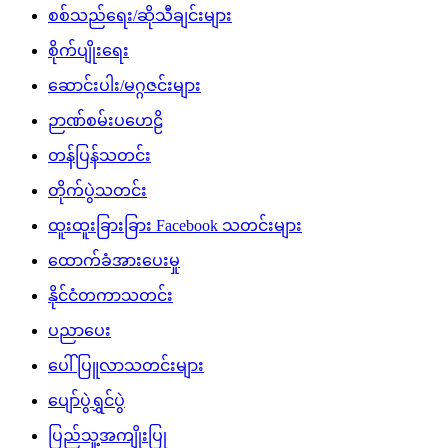
ပြည်သူ့အကျိုးပြု
ဖျော်ဖြေရေး
မူလစာမျက်နှာ
မွေးနေ့ဆုတောင်းများ
မွေးမြူရေး
မှတ်တမ်းဗီဒီယိုများ
ရင်ဖွင့်ဆွေးနွေး
ရဲစိတ်ရဲမန်သီချင်းများ
လက်မှုပညာ
လစာနှင့်စရိတ်နှုန်းထား
ဝတ္ထု/ကာတွန်း/ကဗျာများ
သကသအကွဲအပြဲ
သတင်း