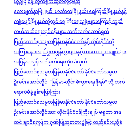
ထင် ချာဝီရကွန်က ဂုဏ်ပြုညစာစားပွဲဖြင့် တည်ခင်းဧည့်ခံ
Direct Download APK
Latest Posts
Trending Posts