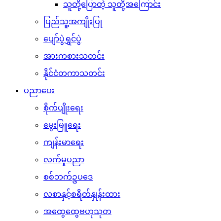
သူတို့ပြောတဲ့ သူတို့အကြောင်း
ပြည်သူ့အကျိုးပြု
ပျော်ပွဲရွှင်ပွဲ
အားကစားသတင်း
နိုင်ငံတကာသတင်း
ပညာပေး
စိုက်ပျိုးရေး
မွေးမြူရေး
ကျန်းမာရေး
လက်မှုပညာ
စစ်ဘက်ဥပဒေ
လစာနှင့်စရိတ်နှုန်းထား
အထွေထွေဗဟုသုတ