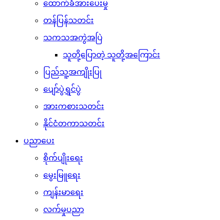
လက်မှုပညာ
စစ်ဘက်ဥပဒေ
လစာနှင့်စရိတ်နှုန်းထား
အထွေထွေဗဟုသုတ
စစ်ချီသီချင်း
စစ်သည်ရေး/ဆိုသီချင်းများ
ရဲစိတ်ရဲမာန်သီချင်းများ
ဖျော်ဖြေရေး
ဂုဏ်ပြုဇာတ်လမ်းများ
မှတ်တမ်းဗီဒီယိုများ
မွေးနေ့ဆုတောင်းများ
သီချင်းတောင်းဆိုခြင်းများ
ဝတ္ထု/ကာတွန်း/ကဗျာများ