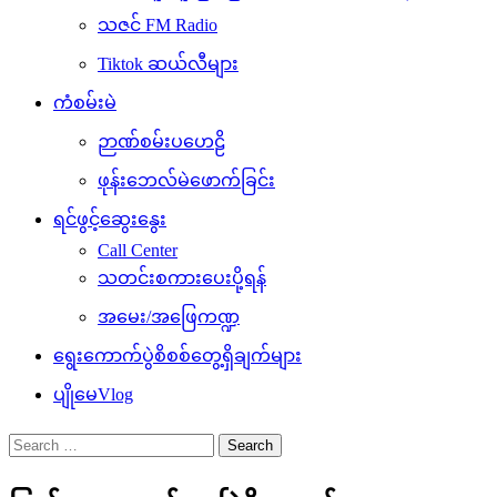
သဇင် FM Radio
Tiktok ဆယ်လီများ
ကံစမ်းမဲ
ဉာဏ်စမ်းပဟေဠိ
ဖုန်းဘေလ်မဲဖောက်ခြင်း
ရင်ဖွင့်ဆွေးနွေး
Call Center
သတင်းစကားပေးပို့ရန်
အမေး/အဖြေကဏ္ဍ
ရွေးကောက်ပွဲစိစစ်တွေ့ရှိချက်များ
ပျိုမေVlog
Search
for: