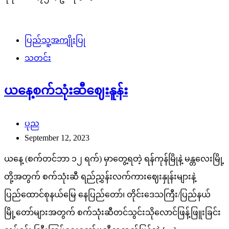
မြို့တော်များအတွက် စက်သုံးဆီတင်သွင်းသိုလောင်ဖြန့်ဖြူးခြင်း
လုပ်ငန်း ကြီးကြပ်ရေးကော်မတီကထုတ်ပြန်တဲ့ […]
Search
Search
SiteMap အလိုက်
ဖတ်ရှုသင့်သည့်သတင်းများ
FACT CHECK
သတင်းစာ
မြဝတီ
ကြေးမုံ
မြန်မာ့အလင်း
သတင်း