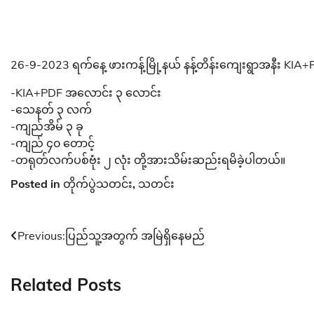
26-9-2023 ရက်နေ့ ဖားကန့်မြို့နယ် နန့်တိန်းကျေးရွာအနီး KIA+P
-KIA+PDF အလောင်း ၃ လောင်း
-သေနတ် ၃ လက်
-ကျည်အိမ် ၃ ခု
-ကျည် ၄၀ တောင့်
-တရုတ်လက်ပစ်ဗုံး ၂ လုံး တို့အားသိမ်းဆည်းရမိခဲ့ပါတယ်။
Posted in
တိုက်ပွဲသတင်း
,
သတင်း
Post
Previous:
ပြည်သူ့အတွက် အမြဲရှိနေမည်
navigation
Related Posts