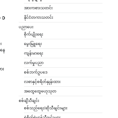
အားကစားသတင်း
 ၁
နိုင်ငံတကာသတင်း
ပညာပေး
စိုက်ပျိုးရေး
၊
မွေးမြူရေး
်နေ
ကျန်းမာရေး
လက်မှုပညာ
ား
စစ်ဘက်ဥပဒေ
လစာနှင့်စရိတ်နှုန်းထား
အထွေထွေဗဟုသုတ
စစ်ချီသီချင်း
စစ်သည်ရေး/ဆိုသီချင်းများ
ရဲစိတ်ရဲမာန်သီချင်းများ