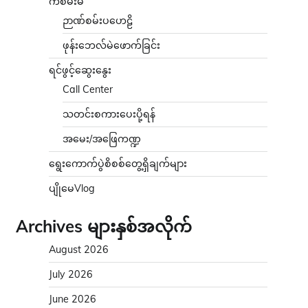
ကံစမ်းမဲ
ဉာဏ်စမ်းပဟေဠိ
ဖုန်းဘေလ်မဲဖောက်ခြင်း
ရင်ဖွင့်ဆွေးနွေး
Call Center
သတင်းစကားပေးပို့ရန်
အမေး/အဖြေကဏ္ဍ
ရွေးကောက်ပွဲစိစစ်တွေ့ရှိချက်များ
ပျိုမေVlog
Archives များနှစ်အလိုက်
August 2026
July 2026
June 2026