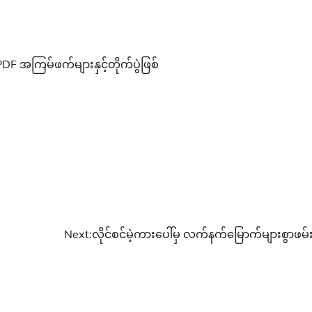
DF အကြမ်ဖက်များနှင့်တိုက်ပွဲဖြစ်
Next:
လိုင်စင်မဲ့ကားပေါ်မှ လက်နက်မြောက်များစွာဖမ်း