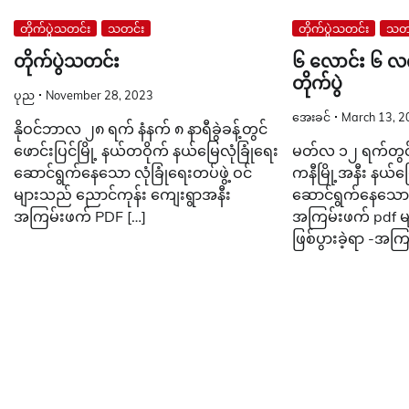
တိုက်ပွဲသတင်း
သတင်း
တိုက်ပွဲသတင်း
သတင
တိုက်ပွဲသတင်း
၆ လောင်း ၆ လက
တိုက်ပွဲ
ပုည
November 28, 2023
အေးခင်
March 13, 2
နိုဝင်ဘာလ ၂၈ ရက် နံနက် ၈ နာရီခွဲခန့်တွင်
ဖောင်းပြင်မြို့ နယ်တဝိုက် နယ်မြေလုံခြုံရေး
မတ်လ ၁၂ ရက်တွင် 
ဆောင်ရွက်နေသော လုံခြုံရေးတပ်ဖွဲ့ ဝင်
ကနီမြို့အနီး နယ်မ
များသည် ညောင်ကုန်း ကျေးရွာအနီး
ဆောင်ရွက်နေသော လ
အကြမ်းဖက် PDF […]
အကြမ်းဖက် pdf များ
ဖြစ်ပွားခဲ့ရာ -အက