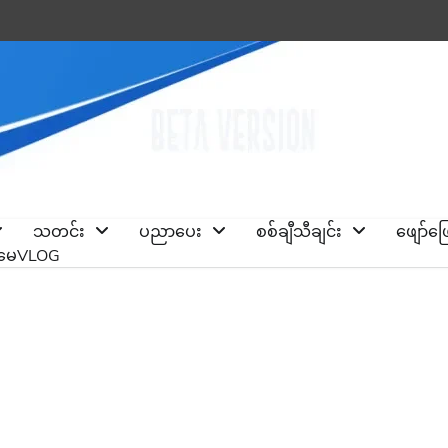
သတင်း
ပညာပေး
စစ်ချီသီချင်း
ဖျော်ဖ
ိုမေVLOG