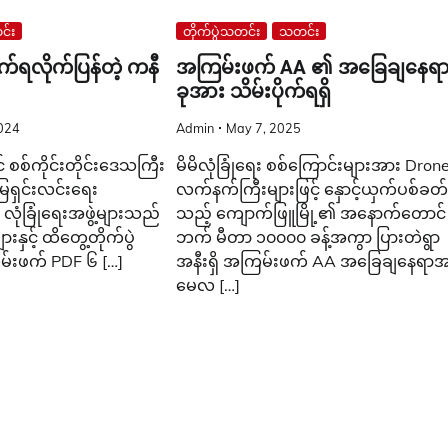
်း
တိုက်ပွဲသတင်း
သတင်း
်ရလိုက်ပြန်တဲ့ ကနီ
အကြမ်းဖက် AA ၏ အခြေချနေရာ
ခုအား သိမ်းပိုက်ရရှိ
024
Admin
May 7, 2025
စစ်ကိုင်းတိုင်းဒေသကြီး
မိမိလုံခြုံရေး စစ်ကြောင်းများအား Drone
ြေရှင်းလင်းရေး
လက်နက်ကြီးများဖြင့် နှောင့်ယှက်ပစ်ခတ
ုံခြုံရေးအဖွဲ့များသည်
သည့် ကျောက်ဖြူမြို့၏ အနောက်တောင်
နှင့် ထိတွေ့တိုက်ပွဲ
ဘက် မီတာ ၁၀၀၀၀ ခန့်အကွာ ပြားတဲရွာ
ြမ်းဖက် PDF ၆ […]
အနီးရှိ အကြမ်းဖက် AA အခြေချနေရာအ
မေလ […]