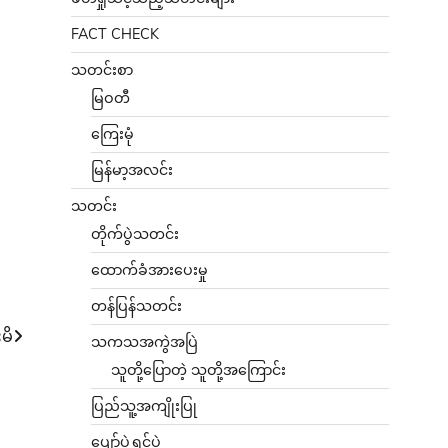
FACT CHECK
သတင်းစာ
မြဝတီ
ကြေးမုံ
မြန်မာ့အလင်း
သတင်း
တိုက်ပွဲသတင်း
ထောက်ခံအားပေးမှု
တန်ပြန်သတင်း
မိ
သကသအကွဲအပြဲ
သူတို့ပြောတဲ့ သူတို့အကြောင်း
ပြည်သူ့အကျိုးပြု
ပျော်ပွဲရွှင်ပွဲ