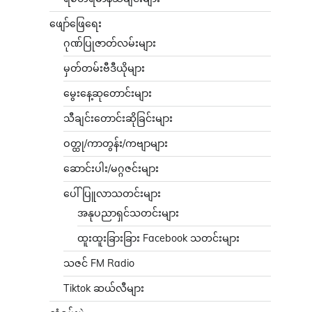
ဖျော်ဖြေရေး
ဂုဏ်ပြုဇာတ်လမ်းများ
မှတ်တမ်းဗီဒီယိုများ
မွေးနေ့ဆုတောင်းများ
သီချင်းတောင်းဆိုခြင်းများ
ဝတ္ထု/ကာတွန်း/ကဗျာများ
ဆောင်းပါး/မဂ္ဂဇင်းများ
ပေါ်ပြူလာသတင်းများ
အနုပညာရှင်သတင်းများ
ထူးထူးခြားခြား Facebook သတင်းများ
သဇင် FM Radio
Tiktok ဆယ်လီများ