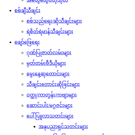
စစ်ချီသီချင်း
စစ်သည်ရေး/ဆိုသီချင်းများ
ရဲစိတ်ရဲမာန်သီချင်းများ
ဖျော်ဖြေရေး
ဂုဏ်ပြုဇာတ်လမ်းများ
မှတ်တမ်းဗီဒီယိုများ
မွေးနေ့ဆုတောင်းများ
သီချင်းတောင်းဆိုခြင်းများ
ဝတ္ထု/ကာတွန်း/ကဗျာများ
ဆောင်းပါး/မဂ္ဂဇင်းများ
ပေါ်ပြူလာသတင်းများ
အနုပညာရှင်သတင်းများ