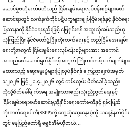
ဆောင်မှုဗဟိုကော်မတီသည် ငြိမ်းချမ်းရေးလုပ်ငန်းစဉ်များဖော်
ဆောင်ရာတွင် လက်နက်ကိုင်ပဋိပက္ခများချုပ်ငြိမ်းရန်နှင့် နိုင်ငံရေး
ပြဿနာကို နိုင်ငံရေးနည်းဖြင့် ဖြေရှင်းရန် အထူးလိုအပ်သည်ဟု
ယုံကြည်ပြီး နိုင်ငံတော်ဖွံ့ဖြိုးတိုးတက်ရေးနှင့် တည်ငြိမ်အေးချမ်း
ရေးတို့အတွက် ငြိမ်းချမ်းရေးလုပ်ငန်းစဉ်များအား အကောင်
အထည်ဖော်ဆောင်ရွက်နိုင်ရန်အတွက် ကြိုတင်ကန့်သတ်ချက်များ
မထားသည့် ဆွေးနွေးပွဲများပြုလုပ်နိုင်ရန် ကြေညာချက်အမှတ်
၁/၂၀၂၆ ဖြင့် ၂၁-၄-၂၀၂၆ တွင် ကမ်းလှမ်း ဖိတ်ခေါ်ခဲ့သည်။
ထိုသို့ဖိတ်ခေါ်ချက်အရ အမျိုးသားစည်းလုံးညီညွတ်ရေးနှင့်
ငြိမ်းချမ်းရေးဖော်ဆောင်မှုညှိနှိုင်းရေးကော်မတီနှင့် ရှမ်းပြည်
တိုးတက်ရေးပါတီ(SSPP)တို့ တွေ့ဆုံဆွေးနွေးပွဲကို ယနေ့နံနက်ပိုင်း
တွင် နေပြည်တော်ရှိ ရွှေစံအိမ်ဟိုတယ်…