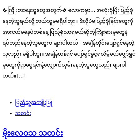
🍀ကြိုးစားနေသူတွေအတွက်🍀 လောကမှာ… အလုံးစုံပြီးပြည့်စုံ
နေတဲ့သူရယ်လို့ ဘယ်သူမှမရှိပါဘူး ။ ဒီလိုပဲမပြည့်စုံခြင်းတွေကို
အားငယ်မနေပဲတစ်နေ့ ပြည့်စုံလာရမယ်ဆိုတဲ့ကြိုးစားမှုတွေနဲ
ရပ်တည်နေတဲ့သူတွေက များပါတယ် ။ အချိန်တိုင်းပျော်ရွှင်နေတဲ့
သူလည်း မရှိပါဘူး။ အချိန်တန်ရင် ပျော်ရွှင်ခွင့်ရလိမ့်မယ်ပျှော်ရွှင်
မှုတွေကိုရှာဖွေရင်းနဲ့လျှောက်လှမ်းနေတဲ့သူတွေလည်း များပါ
တယ်။ […]
ပြည်သူ့အကျိုးပြု
သတင်း
မိုးလေဝသ သတင်း