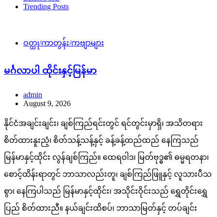
Trending Posts
ဝတ္ထု/ကာတွန်း/ကဗျာများ
မင်္ဂလာပါ ထိုင်းနှင့်မြန်မာ
admin
August 9, 2026
နိုင်ငံအချင်းချင်း၊ ချစ်ကြည်ရင်းတွင် ရင်တွင်းမှာရှိ၊ အသိတရား
စိတ်ထားနူးညံ့၊ စိတ်သန့်သန့်နှင့် ခန့်ခန့်ထည်ထည် နေကြသည်
မြန်မာနှင့်ထိုင်း လွန်ချစ်ကြည်။ ထေရဝါဒ၊ မြတ်ဗုဒ္ဓ၏ ဓမ္မရတနာ၊
စောင့်ထိန်းရာတွင် ဘာသာလည်းတူ၊ ချစ်ကြည်ဖြူနှင့် လူသားပီသ
စွာ၊ နေကြပါသည် မြန်မာနှင့်ထိုင်း၊ အသိုင်းဝိုင်းသည် ရွှေတိုင်းရွှေ
ပြည် စိတ်ထားညီ။ နယ်ချင်းထိစပ်၊ ဘာသာမြတ်နှင့် တပ်ချင်း