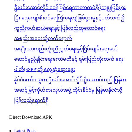
ဦးမင်းအောင်လှိုင် ငဝန်မြစ်ရေကာတာတမံနိမ့်ကျမှုဖြစ်ပွား
ပြီး ရေကျော်စီးဝင်ရေကြီးရေလျှံဖြစ်ပွားမှုနှင့်ပတ်သက်၍
ကူညီကယ်ဆယ်ရေးနှင့် ပြန်လည်ထူထောင်ရေး
အစည်းအဝေးသို့တက်ရောက်
အမျိုးသားစည်းလုံးညီညွတ်ရေးနှင့်ငြိမ်းချမ်းရေးဖော်
ဆောင်မှုညှိနှိုင်းရေးကော်မတီနှင့် ရှမ်းပြည်တိုးတက် ရေး
ပါတီ(SSPP)တို့ တွေ့ဆုံဆွေးနွေး
နိုင်ငံတော်သမ္မတ ဦးမင်းအောင်လှိုင် ဦးဆောင်သည့် မြန်မာ
အဆင့်မြင့်ကိုယ်စားလှယ်အဖွဲ့ ထိုင်းနိုင်ငံမှ မြန်မာနိုင်ငံသို့
ပြန်လည်ရောက်ရှိ
Direct Download APK
Latest Posts