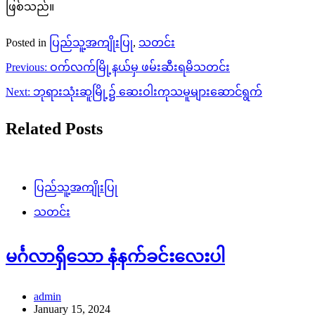
ဖြစ်သည်။
Posted in
ပြည်သူ့အကျိုးပြု
,
သတင်း
Post
Previous:
ဝက်လက်မြို့နယ်မှ ဖမ်းဆီးရမိသတင်း
navigation
Next:
ဘုရားသုံးဆူမြို့၌ ဆေးဝါးကုသမူများဆောင်ရွက်
Related Posts
ပြည်သူ့အကျိုးပြု
သတင်း
မင်္ဂလာရှိသော နံနက်ခင်းလေးပါ
admin
January 15, 2024