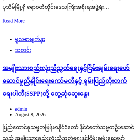
ပုသိမ်မြို့ရှိ ဧရာဝတီတိုင်းဒေသကြီးအစိုးရအဖွဲ့ရုံး…
Read More
မူလစာမျက်နှာ
သတင်း
အမျိုးသားစည်းလုံးညီညွတ်ရေးနှင့်ငြိမ်းချမ်းရေးဖော်
ဆောင်မှုညှိနှိုင်းရေးကော်မတီနှင့် ရှမ်းပြည်တိုးတက်
ရေးပါတီ(SSPP)တို့ တွေ့ဆုံဆွေးနွေး
admin
August 8, 2026
ပြည်ထောင်စုသမ္မတမြန်မာနိုင်ငံတော် နိုင်ငံတော်သမ္မတဦးဆောင်
သည့် အမျိုးသားစည်းလုံးညီညွတ်ရေးနှင့်ငြိမ်းချမ်းရေးဖော်