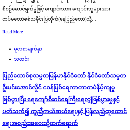
စီစဉ်ဆောင်ရွက်မှုဖြင့် ကျောင်းသား၊ ကျောင်းသူများအား
တပ်မတော်စစ်သမိုင်းပြတိုက်(နေပြည်တော်)သို့…
Read More
မူလစာမျက်နှာ
သတင်း
ပြည်ထောင်စုသမ္မတမြန်မာနိုင်ငံတော် နိုင်ငံတော်သမ္မတ
ဦးမင်းအောင်လှိုင် ငဝန်မြစ်ရေကာတာတမံနိမ့်ကျမှု
ဖြစ်ပွားပြီး ရေကျော်စီးဝင်ရေကြီးရေလျှံဖြစ်ပွားမှုနှင့်
ပတ်သက်၍ ကူညီကယ်ဆယ်ရေးနှင့် ပြန်လည်ထူထောင်
ရေးအစည်းအဝေးသို့တက်ရောက်