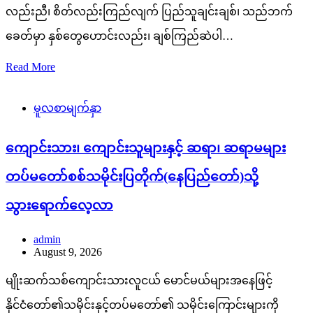
လည်းညီ၊ စိတ်လည်းကြည်လျက် ပြည်သူချင်းချစ်၊ သည်ဘက်
ခေတ်မှာ နှစ်တွေဟောင်းလည်း၊ ချစ်ကြည်ဆဲပါ…
Read More
မူလစာမျက်နှာ
ကျောင်းသား၊ ကျောင်းသူများနှင့် ဆရာ၊ ဆရာမများ
တပ်မတော်စစ်သမိုင်းပြတိုက်(နေပြည်တော်)သို့
သွားရောက်လေ့လာ
admin
August 9, 2026
မျိုးဆက်သစ်ကျောင်းသားလူငယ် မောင်မယ်များအနေဖြင့်
နိုင်ငံတော်၏သမိုင်းနှင့်တပ်မတော်၏ သမိုင်းကြောင်းများကို