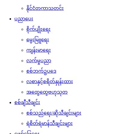
နိုင်ငံတကာသတင်း
ပညာပေး
စိုက်ပျိုးရေး
မွေးမြူရေး
ကျန်းမာရေး
လက်မှုပညာ
စစ်ဘက်ဥပဒေ
လစာနှင့်စရိတ်နှုန်းထား
အထွေထွေဗဟုသုတ
စစ်ချီသီချင်း
စစ်သည်ရေး/ဆိုသီချင်းများ
ရဲစိတ်ရဲမာန်သီချင်းများ
ဖျော်ဖြေရေး