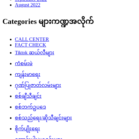
August 2022
Categories များကဏ္ဍအလိုက်
CALL CENTER
FACT CHECK
Tiktok ဆယ်လီများ
ကံစမ်းမဲ
ကျန်းမာရေး
ဂုဏ်ပြုဇာတ်လမ်းများ
စစ်ချီသီချင်း
စစ်ဘက်ဥပဒေ
စစ်သည်ရေး/ဆိုသီချင်းများ
စိုက်ပျိုးရေး