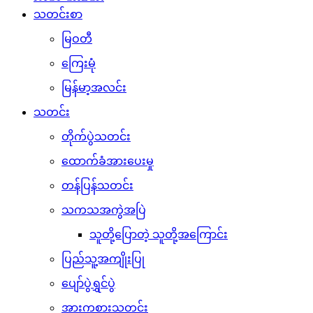
သတင်းစာ
မြဝတီ
ကြေးမုံ
မြန်မာ့အလင်း
သတင်း
တိုက်ပွဲသတင်း
ထောက်ခံအားပေးမှု
တန်ပြန်သတင်း
သကသအကွဲအပြဲ
သူတို့ပြောတဲ့ သူတို့အကြောင်း
ပြည်သူ့အကျိုးပြု
ပျော်ပွဲရွှင်ပွဲ
အားကစားသတင်း