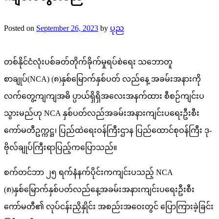
Posted on
September 26, 2023
by
ပုည
တစ်နိုင်ငံလုံးပစ်ခတ်တိုက်ခိုက်မှုရပ်စဲရေး သဘောတူ
စာချုပ်(NCA) (၈)နှစ်မြောက်နှစ်ပတ် လည်နေ့ အခမ်းအနားကို
လက်တွေ့ကျကျအဓိ ပ္ပာယ်ရှိရှိအလေးအနက်ထား စီစဉ်ကျင်းပ
သွားမည်ဟု NCA နှစ်ပတ်လည်အခမ်းအနားကျင်းပရေးဦးစီး
ကော်မတီဥက္ကဋ္ဌ၊ ပြည်ထဲရေးဝန်ကြီးဌာန ပြည်ထောင်စုဝန်ကြီး ဒု-
ဗိုလ်ချုပ်ကြီးရာပြည့်ကပြောသည်။
စက်တင်ဘာ ၂၅ ရက်နံနက်ပိုင်းကကျင်းပသည့် NCA
(၈)နှစ်မြောက်နှစ်ပတ်လည်နေ့အခမ်းအနားကျင်းပရေးဦးစီး
ကော်မတီ၏ လုပ်ငန်းညှိနှိုင်း အစည်းအဝေးတွင် ပြောကြားခဲ့ခြင်း