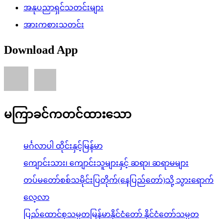
အနုပညာရှင်သတင်းများ
အားကစားသတင်း
Download App
မကြာခင်ကတင်ထားသော
မင်္ဂလာပါ ထိုင်းနှင့်မြန်မာ
ကျောင်းသား၊ ကျောင်းသူများနှင့် ဆရာ၊ ဆရာမများ
တပ်မတော်စစ်သမိုင်းပြတိုက်(နေပြည်တော်)သို့ သွားရောက်
လေ့လာ
ပြည်ထောင်စုသမ္မတမြန်မာနိုင်ငံတော် နိုင်ငံတော်သမ္မတ