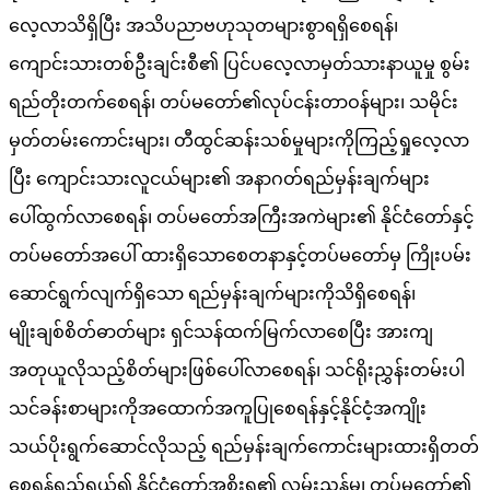
လေ့လာသိရှိပြီး အသိပညာဗဟုသုတများစွာရရှိစေရန်၊
ကျောင်းသားတစ်ဦးချင်းစီ၏ ပြင်ပလေ့လာမှတ်သားနာယူမှု စွမ်း
ရည်တိုးတက်စေရန်၊ တပ်မတော်၏လုပ်ငန်းတာဝန်များ၊ သမိုင်း
မှတ်တမ်းကောင်းများ၊ တီထွင်ဆန်းသစ်မှုများကိုကြည့်ရှုလေ့လာ
ပြီး ကျောင်းသားလူငယ်များ၏ အနာဂတ်ရည်မှန်းချက်များ
ပေါ်ထွက်လာစေရန်၊ တပ်မတော်အကြီးအကဲများ၏ နိုင်ငံတော်နှင့်
တပ်မတော်အပေါ် ထားရှိသောစေတနာနှင့်တပ်မတော်မှ ကြိုးပမ်း
ဆောင်ရွက်လျက်ရှိသော ရည်မှန်းချက်များကိုသိရှိစေရန်၊
မျိုးချစ်စိတ်ဓာတ်များ ရှင်သန်ထက်မြက်လာစေပြီး အားကျ
အတုယူလိုသည့်စိတ်များဖြစ်ပေါ်လာစေရန်၊ သင်ရိုးညွှန်းတမ်းပါ
သင်ခန်းစာများကိုအထောက်အကူပြုစေရန်နှင့်နိုင်ငံ့အကျိုး
သယ်ပိုးရွက်ဆောင်လိုသည့် ရည်မှန်းချက်ကောင်းများထားရှိတတ်
စေရန်ရည်ရွယ်၍ နိုင်ငံတော်အစိုးရ၏ လမ်းညွှန်မှု၊ တပ်မတော်၏