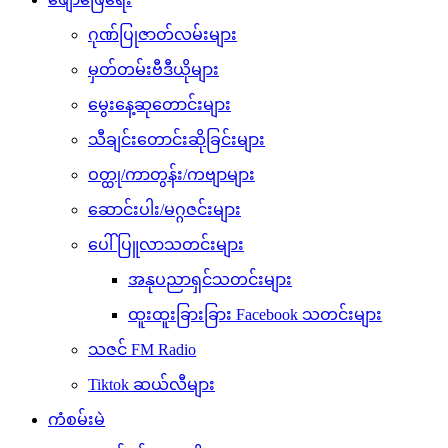
ဂုဏ်ပြုဇာတ်လမ်းများ
မှတ်တမ်းဗီဒီယိုများ
မွေးနေ့ဆုတောင်းများ
သီချင်းတောင်းဆိုခြင်းများ
ဝတ္ထု/ကာတွန်း/ကဗျာများ
ဆောင်းပါး/မဂ္ဂဇင်းများ
ပေါ်ပြူလာသတင်းများ
အနုပညာရှင်သတင်းများ
ထူးထူးခြားခြား Facebook သတင်းများ
သဇင် FM Radio
Tiktok ဆယ်လီများ
ကံစမ်းမဲ