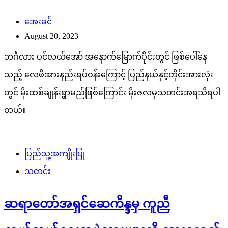
အေးခင်
August 20, 2023
ဘင်္ဂလား ပင်လယ်အော် အနောက်မြောက်ပိုင်းတွင် ဖြစ်ပေါ်နေ
သည့် လေဖိအားနည်းရပ်ဝန်းကြောင့် ပြည်နယ်နှင့်တိုင်းအားလုံး
တွင် မိုးထစ်ချုန်းရွာမည်ဖြစ်ကြောင်း မိုးဇလမှသတင်းအရသိရပါ
တယ်။
ပြည်သူ့အကျိုးပြု
သတင်း
ဆရာတော်အရှင်ဆေကိန္ဒမှ ကူညီ