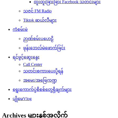
ထူးထူးခြားခြား Facebook သတင်းများ
သဇင် FM Radio
Tiktok ဆယ်လီများ
ကံစမ်းမဲ
ဉာဏ်စမ်းပဟေဠိ
ဖုန်းဘေလ်မဲဖောက်ခြင်း
ရင်ဖွင့်ဆွေးနွေး
Call Center
သတင်းစကားပေးပို့ရန်
အမေး/အဖြေကဏ္ဍ
ရွေးကောက်ပွဲစိစစ်တွေ့ရှိချက်များ
ပျိုမေVlog
Archives များနှစ်အလိုက်