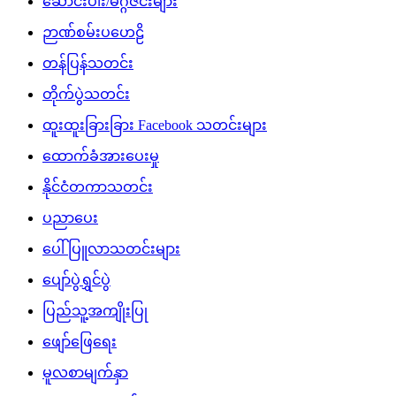
ဆောင်းပါး/မဂ္ဂဇင်းများ
ဉာဏ်စမ်းပဟေဠိ
တန်ပြန်သတင်း
တိုက်ပွဲသတင်း
ထူးထူးခြားခြား Facebook သတင်းများ
ထောက်ခံအားပေးမှု
နိုင်ငံတကာသတင်း
ပညာပေး
ပေါ်ပြူလာသတင်းများ
ပျော်ပွဲရွှင်ပွဲ
ပြည်သူ့အကျိုးပြု
ဖျော်ဖြေရေး
မူလစာမျက်နှာ