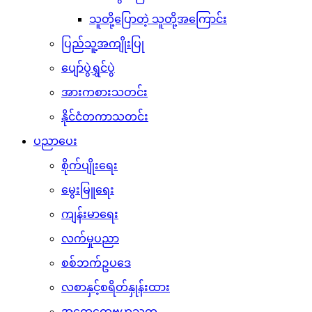
သူတို့ပြောတဲ့ သူတို့အကြောင်း
ပြည်သူ့အကျိုးပြု
ပျော်ပွဲရွှင်ပွဲ
အားကစားသတင်း
နိုင်ငံတကာသတင်း
ပညာပေး
စိုက်ပျိုးရေး
မွေးမြူရေး
ကျန်းမာရေး
လက်မှုပညာ
စစ်ဘက်ဥပဒေ
လစာနှင့်စရိတ်နှုန်းထား
အထွေထွေဗဟုသုတ