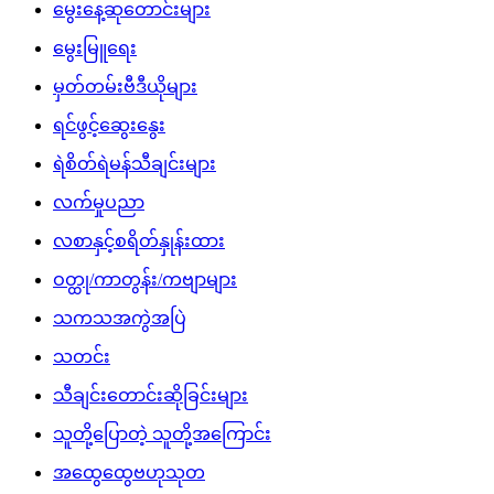
မွေးနေ့ဆုတောင်းများ
မွေးမြူရေး
မှတ်တမ်းဗီဒီယိုများ
ရင်ဖွင့်ဆွေးနွေး
ရဲစိတ်ရဲမန်သီချင်းများ
လက်မှုပညာ
လစာနှင့်စရိတ်နှုန်းထား
ဝတ္ထု/ကာတွန်း/ကဗျာများ
သကသအကွဲအပြဲ
သတင်း
သီချင်းတောင်းဆိုခြင်းများ
သူတို့ပြောတဲ့ သူတို့အကြောင်း
အထွေထွေဗဟုသုတ