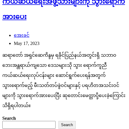
ကယ်ဆယ်ရေးအဖွဲ့သားများကို သွားရောက်
အားပေး
အေးခင်
May 17, 2023
ဆရာတော် အရှင်ဆေကိန္ဒမှ ရခိုင်ပြည်နယ်အတွင်းရှိ သဘာဝ
ဘေးအန္တရာယ်ကျသော ဒေသများသို သွား ရောက်ကူညီ
ကယ်ဆယ်ရေးလုပ်ငန်းများ ဆောင်ရွက်ပေးရန်အတွက်
သွားရောက်မည့် မီးသတ်တပ်ဖွဲဝင်များနှင့် ပရဟိတအသင်းဝင်
များကို သွားရောက်အားပေးပြီး ဆုတောင်းမေတ္တာပို့ပေးခဲ့ကြောင်း
သိရှိရပါတယ်။
Search
Search