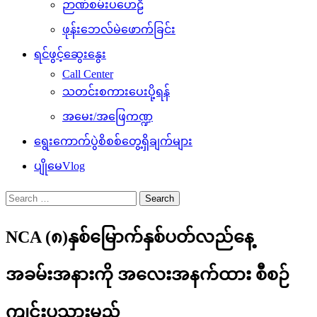
ဉာဏ်စမ်းပဟေဠိ
ဖုန်းဘေလ်မဲဖောက်ခြင်း
ရင်ဖွင့်ဆွေးနွေး
Call Center
သတင်းစကားပေးပို့ရန်
အမေး/အဖြေကဏ္ဍ
ရွေးကောက်ပွဲစိစစ်တွေ့ရှိချက်များ
ပျိုမေVlog
Search
for:
NCA (၈)နှစ်မြောက်နှစ်ပတ်လည်နေ့
အခမ်းအနားကို အလေးအနက်ထား စီစဉ်
ကျင်းပသွားမည်