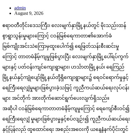
admin
August 9, 2026
ဧရာဝတီတိုင်းဒေသကြီး၊ လေးမျက်နှာမြို့နယ်တွင် မိုးသည်းထန်
စွာရွာသွန်းမှုများကြောင့် ငဝန်မြစ်ရေကာတာ၏အောက်ခံ
မြစ်ကျိုးအင်းသဲကြောမှထူးပေါက်၍ ရေဖြတ်သန်းစီးဆင်းမှု
ကြောင့် တာတမံနိမ့်ကျမှုဖြစ်ပွားပြီး လေးမျက်နှာမြို့ပေါ်ရပ်ကွက်
များနှင့် ပတ်ဝန်းကျင်ကျေးရွာများ၊ ဟင်္သာတမြို့နယ်၊ ရေကြည်
မြို့နယ်နှင့်ကျုံပျော်မြို့နယ်တို့ရှိကျေးရွာများ၌ ရေဝင်ရောက်မှုနှင့်
ရေကြီးရေလျှံမှုများဖြစ်ပွားခဲ့သဖြင့် ကူညီကယ်ဆယ်ရေးလုပ်ငန်း
များ အင်တိုက် အားတိုက်ဆောင်ရွက်ပေးလျက်ရှိသည်။
အဆိုပါ ငဝန်မြစ်ရေကာတာတမံနိမ့်ကျမှုကြောင့် ရေကျော်စီးဝင်၍
ရေကြီးရေလျှံ မှုများဖြစ်ပွားမှုနှင့်စပ်လျဉ်း၍ ကူညီကယ်ဆယ်ရေး
နှင့်ပြန်လည် ထူထောင်ရေး အစည်းအဝေးကို ယနေ့နံနက်ပိုင်းတွင်