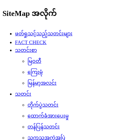
SiteMap အလိုက်
ဖတ်ရှုသင့်သည့်သတင်းများ
FACT CHECK
သတင်းစာ
မြဝတီ
ကြေးမုံ
မြန်မာ့အလင်း
သတင်း
တိုက်ပွဲသတင်း
ထောက်ခံအားပေးမှု
တန်ပြန်သတင်း
သကသအကွဲအပြဲ