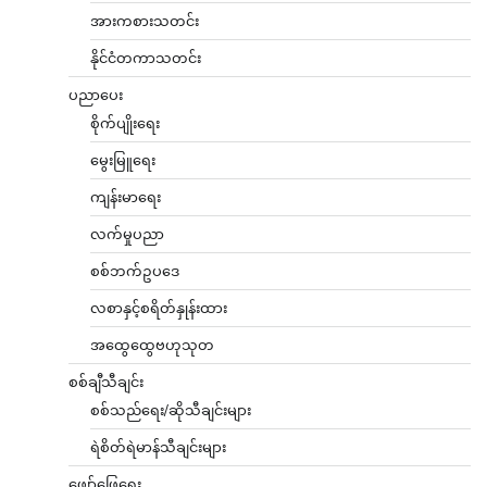
အားကစားသတင်း
နိုင်ငံတကာသတင်း
ပညာပေး
စိုက်ပျိုးရေး
မွေးမြူရေး
ကျန်းမာရေး
လက်မှုပညာ
စစ်ဘက်ဥပဒေ
လစာနှင့်စရိတ်နှုန်းထား
အထွေထွေဗဟုသုတ
စစ်ချီသီချင်း
စစ်သည်ရေး/ဆိုသီချင်းများ
ရဲစိတ်ရဲမာန်သီချင်းများ
ဖျော်ဖြေရေး