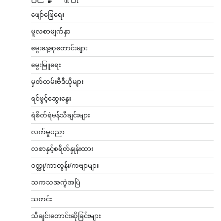
ဖျော်ဖြေရေး
မူလစာမျက်နှာ
မွေးနေ့ဆုတောင်းများ
မွေးမြူရေး
မှတ်တမ်းဗီဒီယိုများ
ရင်ဖွင့်ဆွေးနွေး
ရဲစိတ်ရဲမန်သီချင်းများ
လက်မှုပညာ
လစာနှင့်စရိတ်နှုန်းထား
ဝတ္ထု/ကာတွန်း/ကဗျာများ
သကသအကွဲအပြဲ
သတင်း
သီချင်းတောင်းဆိုခြင်းများ