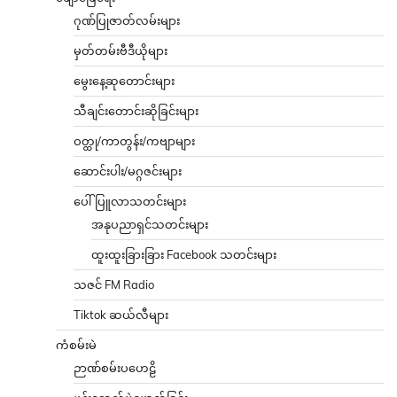
ဂုဏ်ပြုဇာတ်လမ်းများ
မှတ်တမ်းဗီဒီယိုများ
မွေးနေ့ဆုတောင်းများ
သီချင်းတောင်းဆိုခြင်းများ
ဝတ္ထု/ကာတွန်း/ကဗျာများ
ဆောင်းပါး/မဂ္ဂဇင်းများ
ပေါ်ပြူလာသတင်းများ
အနုပညာရှင်သတင်းများ
ထူးထူးခြားခြား Facebook သတင်းများ
သဇင် FM Radio
Tiktok ဆယ်လီများ
ကံစမ်းမဲ
ဉာဏ်စမ်းပဟေဠိ