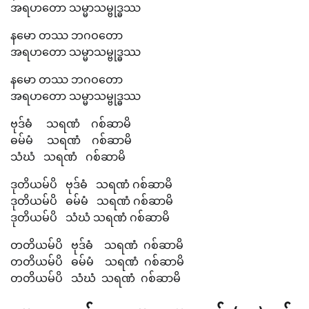
အရဟတော သမ္မာသမ္ဗုဒ္ဓဿ
နမော တဿ ဘဂဝတော
အရဟတော သမ္မာသမ္ဗုဒ္ဓဿ
နမော တဿ ဘဂဝတော
အရဟတော သမ္မာသမ္ဗုဒ္ဓဿ
ဗုဒ်ဓံ သရဏံ ဂစ်ဆာမိ
ဓမ်မံ သရဏံ ဂစ်ဆာမိ
သံဃံ သရဏံ ဂစ်ဆာမိ
ဒုတိယမ်ပိ ဗုဒ်ဓံ သရဏံ ဂစ်ဆာမိ
ဒုတိယမ်ပိ ဓမ်မံ သရဏံ ဂစ်ဆာမိ
ဒုတိယမ်ပိ သံဃံ သရဏံ ဂစ်ဆာမိ
တတိယမ်ပိ ဗုဒ်ဓံ သရဏံ ဂစ်ဆာမိ
တတိယမ်ပိ ဓမ်မံ သရဏံ ဂစ်ဆာမိ
တတိယမ်ပိ သံဃံ သရဏံ ဂစ်ဆာမိ