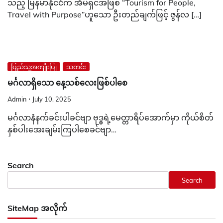
သည့် မြန်မာနိုင်ငံက အိမ်ရှင်အဖြစ် “Tourism for People,
Travel with Purpose”ဟူသော ဦးတည်ချက်ဖြင့် ဇွန်လ […]
ပြည်သူ့အကျိုးပြု
သတင်း
မင်္ဂလာရှိသော နေ့သစ်လေးဖြစ်ပါစေ
Admin
July 10, 2025
မင်္ဂလာနံနက်ခင်းပါခင်ဗျာ ဗုဒ္ဓရဲ့မေတ္တာရိပ်အောက်မှာ ကိုယ်စိတ်
နှစ်ပါးအေးချမ်းကြပါစေခင်ဗျာ…
Search
Search
SiteMap အလိုက်