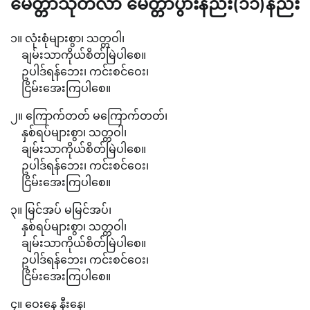
မေတ္တာသုတ်လာ မေတ္တာပွားနည်း(၁၁)နည်း
၁။ လုံးစုံများစွာ၊ သတ္တဝါ၊
ချမ်းသာကိုယ်စိတ်မြဲပါစေ။
ဥပါဒ်ရန်ဘေး၊ ကင်းစင်ဝေး၊
ငြိမ်းအေးကြပါစေ။
၂။ ကြောက်တတ် မကြောက်တတ်၊
နှစ်ရပ်များစွာ၊ သတ္တဝါ၊
ချမ်းသာကိုယ်စိတ်မြဲပါစေ။
ဥပါဒ်ရန်ဘေး၊ ကင်းစင်ဝေး၊
ငြိမ်းအေးကြပါစေ။
၃။ မြင်အပ် မမြင်အပ်၊
နှစ်ရပ်များစွာ၊ သတ္တဝါ၊
ချမ်းသာကိုယ်စိတ်မြဲပါစေ။
ဥပါဒ်ရန်ဘေး၊ ကင်းစင်ဝေး၊
ငြိမ်းအေးကြပါစေ။
၄။ ဝေးနေ နီးနေ၊