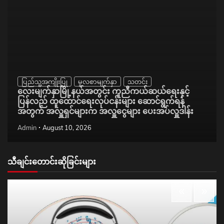
ပြည်သူ့အကျိုးပြု
မူလစာမျက်နှာ
သတင်း
လေးမျက်နှာမြို့နယ်အတွင်း ကူညီကယ်ဆယ်ရေးနှင့်
ပြန်လည် ထူထောင်ရေးလုပ်ငန်းများ ဆောင်ရွက်ရန်
အတွက် အလှူရှင်များက အလှူငွေများ ပေးအပ်လှူဒါန်း
Admin
August 10, 2026
သီချင်းတောင်းဆိုခြင်းများ