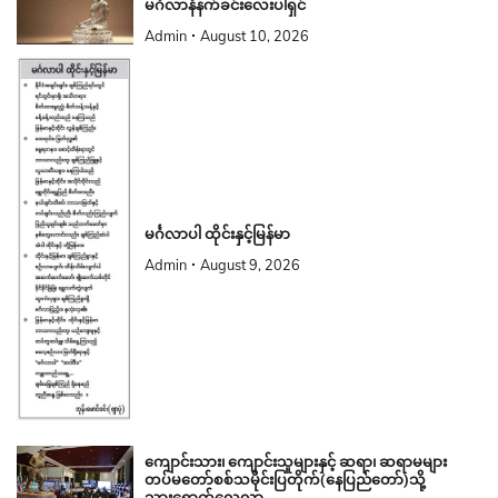
မင်္ဂလာနံနက်ခင်းလေးပါရှင်
Admin
August 10, 2026
မင်္ဂလာပါ ထိုင်းနှင့်မြန်မာ
Admin
August 9, 2026
ကျောင်းသား၊ ကျောင်းသူများနှင့် ဆရာ၊ ဆရာမများ
တပ်မတော်စစ်သမိုင်းပြတိုက်(နေပြည်တော်)သို့
သွားရောက်လေ့လာ