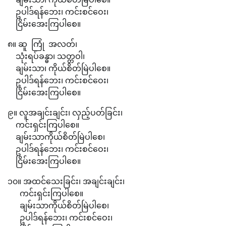
ဥပါဒ်ရန်ဘေး၊ ကင်းစင်ဝေး၊
ငြိမ်းအေးကြပါစေ။
၈။ ဆူ ကြုံ အလတ်၊
သုံးရပ်ခန္ဓာ၊ သတ္တဝါ၊
ချမ်းသာ၊ ကိုယ်စိတ်မြဲပါစေ။
ဥပါဒ်ရန်ဘေး၊ ကင်းစင်ဝေး၊
ငြိမ်းအေးကြပါစေ။
၉။ လူအချင်းချင်း၊ လှည့်ပတ်ခြင်း၊
ကင်းရှင်းကြပါစေ။
ချမ်းသာကိုယ်စိတ်မြဲပါစေ၊
ဥပါဒ်ရန်ဘေး၊ ကင်းစင်ဝေး၊
ငြိမ်းအေးကြပါစေ။
၁၀။ အထင်သေးခြင်း၊ အချင်းချင်း၊
ကင်းရှင်းကြပါစေ။
ချမ်းသာကိုယ်စိတ်မြဲပါစေ၊
ဥပါဒ်ရန်ဘေး၊ ကင်းစင်ဝေး၊