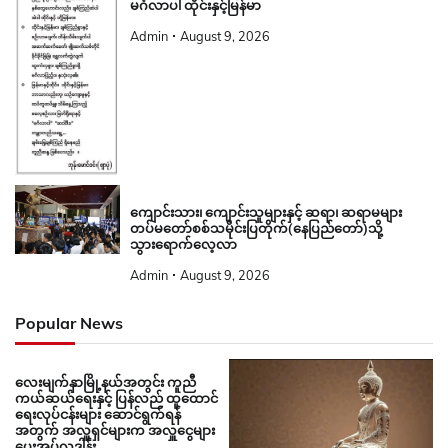
မင်္ဂလာပါ ထိုင်းနှင့်မြန်မာ
Admin
August 9, 2026
ကျောင်းသား၊ ကျောင်းသူများနှင့် ဆရာ၊ ဆရာမများ
တပ်မတော်စစ်သမိုင်းပြတိုက်(နေပြည်တော်)သို့
သွားရောက်လေ့လာ
Admin
August 9, 2026
Popular News
လေးမျက်နှာမြို့နယ်အတွင်း ကူညီ
ကယ်ဆယ်ရေးနှင့် ပြန်လည် ထူထောင်
ရေးလုပ်ငန်းများ ဆောင်ရွက်ရန်
အတွက် အလှူရှင်များက အလှူငွေများ
ပေးအပ်လှူဒါန်း