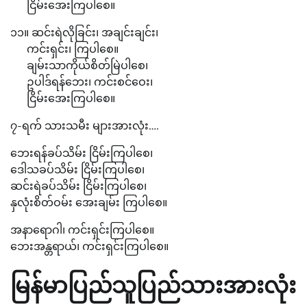
ငြိမ်းအေးကြပါစေ။
၁၁။ ဆင်းရဲလိုခြင်း၊ အချင်းချင်း၊
ကင်းရှင်း၊ ကြပါစေ။
ချမ်းသာကိုယ်စိတ်မြဲပါစေ၊
ဥပါဒ်ရန်ဘေး၊ ကင်းစင်ဝေး၊
ငြိမ်းအေးကြပါစေ။
၇-ရက် သားသမီး များအားလုံး….
ဘေးရန်ခပ်သိမ်း ငြိမ်းကြပါစေ၊
ဒေါသခပ်သိမ်း ငြိမ်းကြပါစေ၊
ဆင်းရဲခပ်သိမ်း ငြိမ်းကြပါစေ၊
နှလုံးစိတ်ဝမ်း အေးချမ်း ကြပါစေ။
အနာရောဂါ၊ ကင်းရှင်းကြပါစေ။
ဘေးအန္တရာယ်၊ ကင်းရှင်းကြပါစေ။
မြန်မာပြည်သူပြည်သားအားလုံး