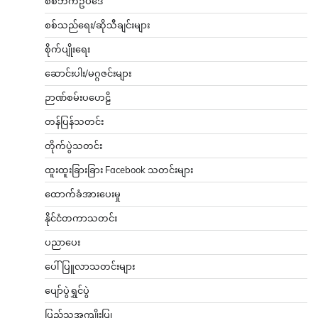
စစ်ဘက်ဥပဒေ
စစ်သည်ရေး/ဆိုသီချင်းများ
စိုက်ပျိုးရေး
ဆောင်းပါး/မဂ္ဂဇင်းများ
ဉာဏ်စမ်းပဟေဠိ
တန်ပြန်သတင်း
တိုက်ပွဲသတင်း
ထူးထူးခြားခြား Facebook သတင်းများ
ထောက်ခံအားပေးမှု
နိုင်ငံတကာသတင်း
ပညာပေး
ပေါ်ပြူလာသတင်းများ
ပျော်ပွဲရွှင်ပွဲ
ပြည်သူ့အကျိုးပြု