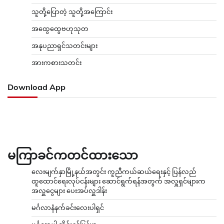
သူတို့ပြောတဲ့ သူတို့အကြောင်း
အထွေထွေဗဟုသုတ
အနုပညာရှင်သတင်းများ
အားကစားသတင်း
Download App
မကြာခင်ကတင်ထားသော
လေးမျက်နှာမြို့နယ်အတွင်း ကူညီကယ်ဆယ်ရေးနှင့် ပြန်လည်
ထူထောင်ရေးလုပ်ငန်းများ ဆောင်ရွက်ရန်အတွက် အလှူရှင်များက
အလှူငွေများ ပေးအပ်လှူဒါန်း
မင်္ဂလာနံနက်ခင်းလေးပါရှင်