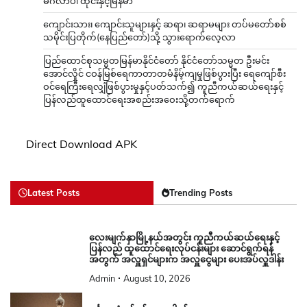
မင်္ဂလာပါ ထိုင်းနှင့်မြန်မာ
ကျောင်းသား၊ ကျောင်းသူများနှင့် ဆရာ၊ ဆရာမများ တပ်မတော်စစ်
သမိုင်းပြတိုက်(နေပြည်တော်)သို့ သွားရောက်လေ့လာ
ပြည်ထောင်စုသမ္မတမြန်မာနိုင်ငံတော် နိုင်ငံတော်သမ္မတ ဦးမင်း
အောင်လှိုင် ငဝန်မြစ်ရေကာတာတမံနိမ့်ကျမှုဖြစ်ပွားပြီး ရေကျော်စီး
ဝင်ရေကြီးရေလျှံဖြစ်ပွားမှုနှင့်ပတ်သက်၍ ကူညီကယ်ဆယ်ရေးနှင့်
ပြန်လည်ထူထောင်ရေးအစည်းအဝေးသို့တက်ရောက်
Direct Download APK
Latest Posts
Trending Posts
လေးမျက်နှာမြို့နယ်အတွင်း ကူညီကယ်ဆယ်ရေးနှင့်
ပြန်လည် ထူထောင်ရေးလုပ်ငန်းများ ဆောင်ရွက်ရန်
အတွက် အလှူရှင်များက အလှူငွေများ ပေးအပ်လှူဒါန်း
Admin
August 10, 2026