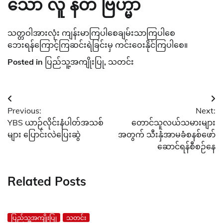
သော လူ နတ် ဗြဟ္မာ
သတ္တဝါအားလုံး ကျန်းမာကြပါစေချမ်းသာကြပါစေ
ဘေးရန်ကြောင့်ကြဆင်းရဲခြင်းမှ ကင်းဝေးနိုင်ကြပါစေ။
Posted in
ပြည်သူ့အကျိုးပြု
,
သတင်း
Post
Previous:
Next:
navigation
YBS ယာဉ်လိုင်းနံပါတ်အသစ်
တောင်သူလယ်သမားများ
များ ပြောင်းလဲပြေးဆွဲ
အတွက် သီးနှံအာမခံစနစ်ဖော်
ဆောင်ရန်စီစဉ်နေ
Related Posts
ပြည်သူ့အကျိုးပြု
သတင်း