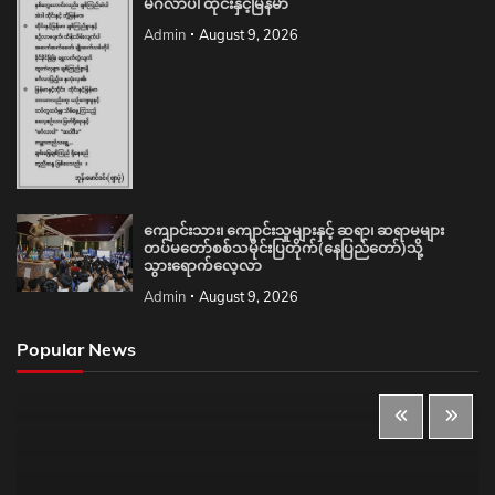
မင်္ဂလာပါ ထိုင်းနှင့်မြန်မာ
Admin
August 9, 2026
ကျောင်းသား၊ ကျောင်းသူများနှင့် ဆရာ၊ ဆရာမများ
တပ်မတော်စစ်သမိုင်းပြတိုက်(နေပြည်တော်)သို့
သွားရောက်လေ့လာ
Admin
August 9, 2026
Popular News