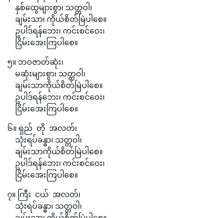
နှစ်ထွေများစွာ၊ သတ္တဝါ၊
ချမ်းသာ၊ ကိုယ်စိတ်မြဲပါစေ။
ဥပါဒ်ရန်ဘေး၊ ကင်းစင်ဝေး၊
ငြိမ်းအေးကြပါစေ။
၅။ ဘဝဇာတ်ဆုံး၊
မဆုံးများစွာ၊ သတ္တဝါ၊
ချမ်းသာကိုယ်စိတ်မြဲပါစေ။
ဥပါဒ်ရန်ဘေး၊ ကင်းစင်ဝေး၊
ငြိမ်းအေးကြပါစေ။
၆။ ရှည် တို အလတ်၊
သုံးရပ်ခန္ဓာ၊ သတ္တဝါ၊
ချမ်းသာကိုယ်စိတ်မြဲပါစေ။
ဥပါဒ်ရန်ဘေး၊ ကင်းစင်ဝေး၊
ငြိမ်းအေးကြပါစေ။
၇။ ကြီး ငယ် အလတ်၊
သုံးရပ်ခန္ဓာ၊ သတ္တဝါ၊
ချမ်းသာ၊ ကိုယ်စိတ်မြဲပါစေ။