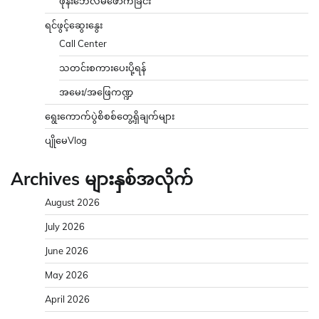
ဖုန်းဘေလ်မဲဖောက်ခြင်း
ရင်ဖွင့်ဆွေးနွေး
Call Center
သတင်းစကားပေးပို့ရန်
အမေး/အဖြေကဏ္ဍ
ရွေးကောက်ပွဲစိစစ်တွေ့ရှိချက်များ
ပျိုမေVlog
Archives များနှစ်အလိုက်
August 2026
July 2026
June 2026
May 2026
April 2026