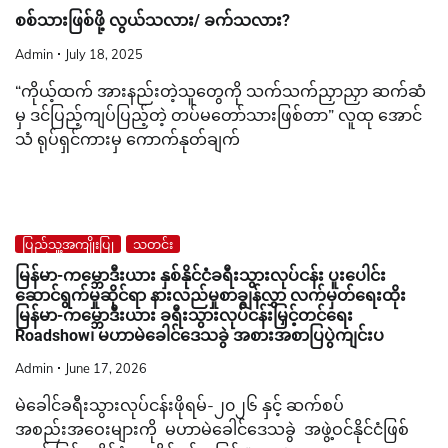
စစ်သားဖြစ်ဖို့ လွယ်သလား/ ခက်သလား?
Admin
July 18, 2025
“ကိုယ့်ထက် အားနည်းတဲ့သူတွေကို သက်သက်ညှာညှာ ဆက်ဆံ
မှ ဒင်ပြည့်ကျပ်ပြည့်တဲ့ တပ်မတော်သားဖြစ်တာ” လူထု အောင်
သံ ရုပ်ရှင်ကားမှ ကောက်နုတ်ချက်
ပြည်သူ့အကျိုးပြု
သတင်း
မြန်မာ-ကမ္ဘောဒီးယား နှစ်နိုင်ငံခရီးသွားလုပ်ငန်း ပူးပေါင်း
ဆောင်ရွက်မှုဆိုင်ရာ နားလည်မှုစာချွန်လွှာ လက်မှတ်ရေးထိုး
မြန်မာ-ကမ္ဘောဒီးယား ခရီးသွားလုပ်ငန်းမြှင့်တင်ရေး
Roadshow၊ မဟာမဲခေါင်ဒေသခွဲ အစားအစာပြပွဲကျင်းပ
Admin
June 17, 2026
မဲခေါင်ခရီးသွားလုပ်ငန်းဖိုရမ်-၂၀၂၆ နှင့် ဆက်စပ်
အစည်းအဝေးများကို မဟာမဲခေါင်ဒေသခွဲ အဖွဲ့ဝင်နိုင်ငံဖြစ်