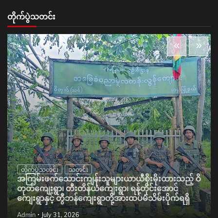
တိုက်ပွဲသတင်း
တိုက်ပွဲသတင်း
သတင်း
အကြမ်းဖက်သောင်းကျန်းသူများယာယီစိုးမိုးထားသည့် ဝိ
တုတ်ကျေးရွာ၊ တီးတိန်ယံကျေးရွာ၊ ရန်တိုင်းအောင်
ကျေးရွာနှင့် တွီဘန်ကျေးရွာတို့အားထပ်မံသိမ်းပိုက်ရရှိ
Admin
July 31, 2026