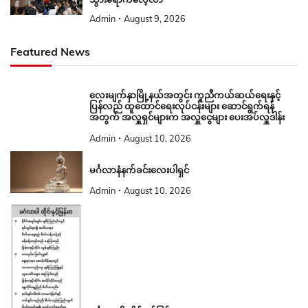
Admin
August 9, 2026
Featured News
လေးမျက်နှာမြို့နယ်အတွင်း ကူညီကယ်ဆယ်ရေးနှင့်
ပြန်လည် ထူထောင်ရေးလုပ်ငန်းများ ဆောင်ရွက်ရန်
အတွက် အလှူရှင်များက အလှူငွေများ ပေးအပ်လှူဒါန်း
Admin
August 10, 2026
မင်္ဂလာနံနက်ခင်းလေးပါရှင်
Admin
August 10, 2026