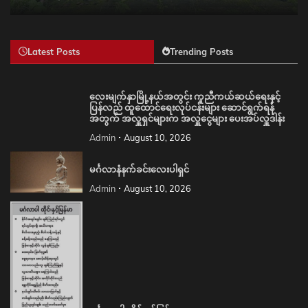
Latest Posts
Trending Posts
လေးမျက်နှာမြို့နယ်အတွင်း ကူညီကယ်ဆယ်ရေးနှင့်
ပြန်လည် ထူထောင်ရေးလုပ်ငန်းများ ဆောင်ရွက်ရန်
အတွက် အလှူရှင်များက အလှူငွေများ ပေးအပ်လှူဒါန်း
Admin
August 10, 2026
မင်္ဂလာနံနက်ခင်းလေးပါရှင်
Admin
August 10, 2026