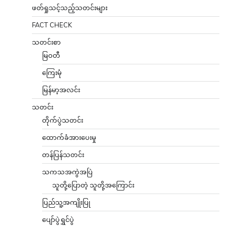
ဖတ်ရှုသင့်သည့်သတင်းများ
FACT CHECK
သတင်းစာ
မြဝတီ
ကြေးမုံ
မြန်မာ့အလင်း
သတင်း
တိုက်ပွဲသတင်း
ထောက်ခံအားပေးမှု
တန်ပြန်သတင်း
သကသအကွဲအပြဲ
သူတို့ပြောတဲ့ သူတို့အကြောင်း
ပြည်သူ့အကျိုးပြု
ပျော်ပွဲရွှင်ပွဲ