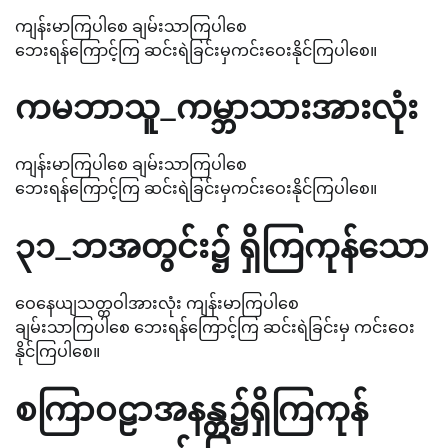
ကျန်းမာကြပါစေ ချမ်းသာကြပါစေ
ဘေးရန်ကြောင့်ကြ ဆင်းရဲခြင်းမှကင်းဝေးနိုင်ကြပါစေ။
ကမဘာသူ_ကမ္ဘာသားအားလုံး
ကျန်းမာကြပါစေ ချမ်းသာကြပါစေ
ဘေးရန်ကြောင့်ကြ ဆင်းရဲခြင်းမှကင်းဝေးနိုင်ကြပါစေ။
၃၁_ဘအတွင်း၌ ရှိကြကုန်သော
ဝေနေယျသတ္တဝါအားလုံး ကျန်းမာကြပါစေ
ချမ်းသာကြပါစေ ဘေးရန်ကြောင့်ကြ ဆင်းရဲခြင်းမှ ကင်းဝေး
နိုင်ကြပါစေ။
စကြာဝဠာအနန္တ၌ရှိကြကုန်