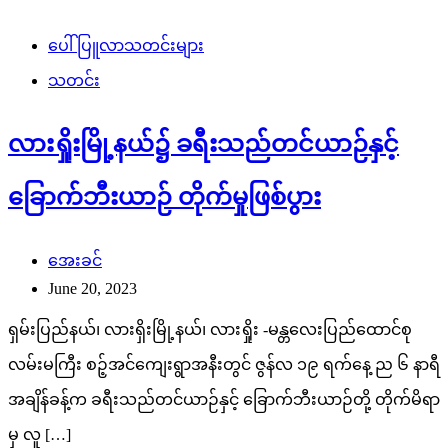
ပေါ်ပြူလာသတင်းများ
သတင်း
လားရှိုးမြို့နယ်၌ ခရီးသည်တင်ယာဉ်နှင့်
ခြောက်ဘီးယာဉ် တိုက်မှုဖြစ်ပွား
အေးခင်
June 20, 2023
ရှမ်းပြည်နယ်၊ လားရှိးမြို့နယ်၊ လားရှိုး -မန္တလေးပြည်ထောင်စု
လမ်းမကြီး စဉ့်အင်ကျေးရွာအနီးတွင် ဇွန်လ ၁၉ ရက်နေ့ ည ၆ နာရီ
အချိန်ခန့်က ခရီးသည်တင်ယာဉ်နှင့် ခြောက်ဘီးယာဉ်တို့ တိုက်မိရာ
မှ လူ […]