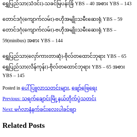
ရွှေပြည်သာ(သံဒင်း)-သခင်မြပန်းခြံ YBS – 40 အစား YBS – 143
တောင်ဒဂုံ(ကျောက်လမ်း)-ဗဟိုအမျိုးသမီးဆေးရုံ YBS – 59
တောင်ဒဂုံ(ကျောက်လမ်း)-ဗဟိုအမျိုးသမီးဆေးရုံ YBS –
59(minibus) အစား YBS – 144
ရွှေပြည်သာ(လှော်ကားတာဆုံ)-ဗိုလ်တထောင်ဘုရား YBS – 65
ရွှေပြည်သာ(လိန်ကုန်း)-ဗိုလ်တထောင်ဘုရား YBS – 65 အစား
YBS – 145
Posted in
ပေါ်ပြူလာသတင်းများ
,
ဖျော်ဖြေရေး
Post
Previous:
သရက်ချောင်းမြို့နယ်တိုက်ပွဲသတင်း
navigation
Next:
မင်္ဂလာနံနက်ခင်းလေးပါခင်ဗျာ
Related Posts