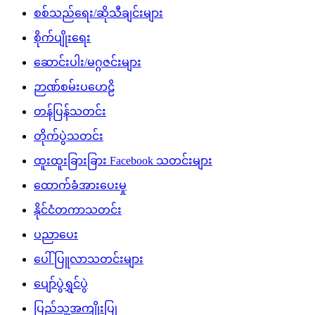
စစ်သည်ရေး/ဆိုသီချင်းများ
စိုက်ပျိုးရေး
ဆောင်းပါး/မဂ္ဂဇင်းများ
ဉာဏ်စမ်းပဟေဠိ
တန်ပြန်သတင်း
တိုက်ပွဲသတင်း
ထူးထူးခြားခြား Facebook သတင်းများ
ထောက်ခံအားပေးမှု
နိုင်ငံတကာသတင်း
ပညာပေး
ပေါ်ပြူလာသတင်းများ
ပျော်ပွဲရွှင်ပွဲ
ပြည်သူ့အကျိုးပြု