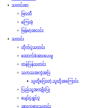
သတင်းစာ
မြဝတီ
ကြေးမုံ
မြန်မာ့အလင်း
သတင်း
တိုက်ပွဲသတင်း
ထောက်ခံအားပေးမှု
တန်ပြန်သတင်း
သကသအကွဲအပြဲ
သူတို့ပြောတဲ့ သူတို့အကြောင်း
ပြည်သူ့အကျိုးပြု
ပျော်ပွဲရွှင်ပွဲ
အားကစားသတင်း