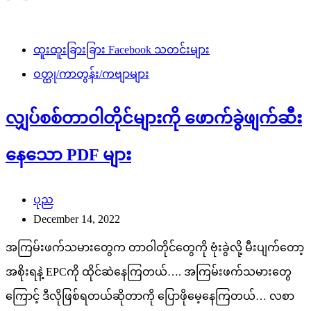
ထူးထူးခြားခြား Facebook သတင်းများ
ဝတ္ထု/ကာတွန်း/ကဗျာများ
လျှပ်စစ်တာဝါတိုင်များကို ဖောက်ခွဲဖျက်ဆီး
နေသော PDF များ
ပုည
December 14, 2022
အကြမ်းဖက်သမားတွေက တာဝါတိုင်တွေကို ဗုံးခွဲလို့ မီးပျက်တော့
အစိုးရနဲ့ EPCကို ထိုင်ဆဲနေကြတယ်…. အကြမ်းဖက်သမားတွေ
ကြောင့် ဒီလိုဖြစ်ရတယ်ဆိုတာကို ပြောဖိုမေ့နေကြတယ်… လစာ