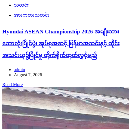
သတင်း
အားကစားသတင်း
Hyundai ASEAN Championship 2026 အမျိုးသား
ဘောလုံးပြိုင်ပွဲ၊ အုပ်စုအဆင့် မြန်မာအသင်းနှင့် ထိုင်း
အသင်းယှဉ်ပြိုင်မှု တိုက်ရိုက်ထုတ်လွှင့်မည်
admin
August 7, 2026
Read More