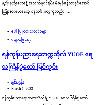
နည်းနည်းလေးနဲ့ အသက်နဲ့ရင်းပြီး မီးမှန်မှန်လာနိုင်အောင်
ကြိုးစားပေးနေတဲ့ ဝန်ထမ်းတွေကိုလည်း […]
ပေါ်ပြူလာသတင်းများ
ဖျော်ဖြေရေး
ရန်ကုန်ပညာရေးတက္ကသိုလ် YUOE ရေ
သင်္ကြန်ပွဲတော် မြင်ကွင်း
ရှင်ယွန်း
March 1, 2023
ရန်ကုန်ပညာရေးတက္ကသိုလ်ရဲ့ YUOE ရေသင်္ကြန်ပွဲတော်