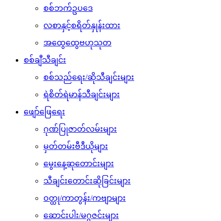
စစ်ဘက်ဥပဒေ
လစာနှင့်စရိတ်နှုန်းထား
အထွေထွေဗဟုသုတ
စစ်ချီသီချင်း
စစ်သည်ရေး/ဆိုသီချင်းများ
ရဲစိတ်ရဲမာန်သီချင်းများ
ဖျော်ဖြေရေး
ဂုဏ်ပြုဇာတ်လမ်းများ
မှတ်တမ်းဗီဒီယိုများ
မွေးနေ့ဆုတောင်းများ
သီချင်းတောင်းဆိုခြင်းများ
ဝတ္ထု/ကာတွန်း/ကဗျာများ
ဆောင်းပါး/မဂ္ဂဇင်းများ