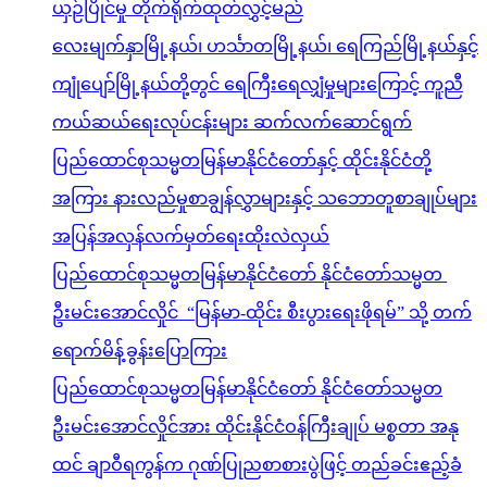
ယှဉ်ပြိုင်မှု တိုက်ရိုက်ထုတ်လွှင့်မည်
လေးမျက်နှာမြို့နယ်၊ ဟင်္သာတမြို့နယ်၊ ရေကြည်မြို့နယ်နှင့်
ကျုံပျော်မြို့နယ်တို့တွင် ရေကြီးရေလျှံမှုများကြောင့် ကူညီ
ကယ်ဆယ်ရေးလုပ်ငန်းများ ဆက်လက်ဆောင်ရွက်
ပြည်ထောင်စုသမ္မတမြန်မာနိုင်ငံတော်နှင့် ထိုင်းနိုင်ငံတို့
အကြား နားလည်မှုစာချွန်လွှာများနှင့် သဘောတူစာချုပ်များ
အပြန်အလှန်လက်မှတ်ရေးထိုးလဲလှယ်
ပြည်ထောင်စုသမ္မတမြန်မာနိုင်ငံတော် နိုင်ငံတော်သမ္မတ
ဦးမင်းအောင်လှိုင် “မြန်မာ-ထိုင်း စီးပွားရေးဖိုရမ်” သို့ တက်
ရောက်မိန့်ခွန်းပြောကြား
ပြည်ထောင်စုသမ္မတမြန်မာနိုင်ငံတော် နိုင်ငံတော်သမ္မတ
ဦးမင်းအောင်လှိုင်အား ထိုင်းနိုင်ငံဝန်ကြီးချုပ် မစ္စတာ အနု
ထင် ချာဝီရကွန်က ဂုဏ်ပြုညစာစားပွဲဖြင့် တည်ခင်းဧည့်ခံ