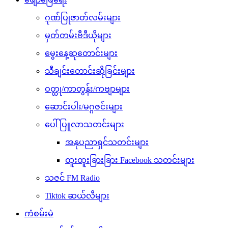
ဂုဏ်ပြုဇာတ်လမ်းများ
မှတ်တမ်းဗီဒီယိုများ
မွေးနေ့ဆုတောင်းများ
သီချင်းတောင်းဆိုခြင်းများ
ဝတ္ထု/ကာတွန်း/ကဗျာများ
ဆောင်းပါး/မဂ္ဂဇင်းများ
ပေါ်ပြူလာသတင်းများ
အနုပညာရှင်သတင်းများ
ထူးထူးခြားခြား Facebook သတင်းများ
သဇင် FM Radio
Tiktok ဆယ်လီများ
ကံစမ်းမဲ