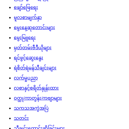
ဖျော်ဖြေရေး
မူလစာမျက်နှာ
မွေးနေ့ဆုတောင်းများ
မွေးမြူရေး
မှတ်တမ်းဗီဒီယိုများ
ရင်ဖွင့်ဆွေးနွေး
ရဲစိတ်ရဲမန်သီချင်းများ
လက်မှုပညာ
လစာနှင့်စရိတ်နှုန်းထား
ဝတ္ထု/ကာတွန်း/ကဗျာများ
သကသအကွဲအပြဲ
သတင်း
သီချင်းတောင်းဆိုခြင်းများ