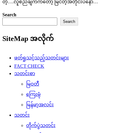
တဲ့….လူစည်ချက်ကတော့ မြင်တဲ့အတိုင်းပဲနော်…
Search
Search
SiteMap အလိုက်
ဖတ်ရှုသင့်သည့်သတင်းများ
FACT CHECK
သတင်းစာ
မြဝတီ
ကြေးမုံ
မြန်မာ့အလင်း
သတင်း
တိုက်ပွဲသတင်း