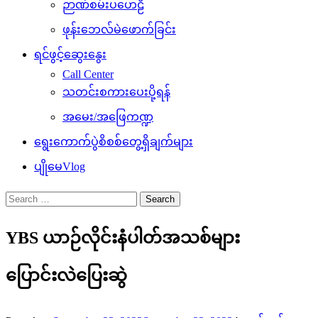
ဉာဏ်စမ်းပဟေဠိ
ဖုန်းဘေလ်မဲဖောက်ခြင်း
ရင်ဖွင့်ဆွေးနွေး
Call Center
သတင်းစကားပေးပို့ရန်
အမေး/အဖြေကဏ္ဍ
ရွေးကောက်ပွဲစိစစ်တွေ့ရှိချက်များ
ပျိုမေVlog
Search
for:
YBS ယာဉ်လိုင်းနံပါတ်အသစ်များ
ပြောင်းလဲပြေးဆွဲ