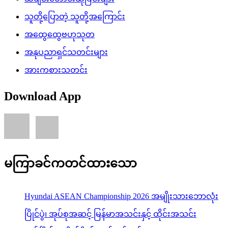
သူတို့ပြောတဲ့ သူတို့အကြောင်း
အထွေထွေဗဟုသုတ
အနုပညာရှင်သတင်းများ
အားကစားသတင်း
Download App
မကြာခင်ကတင်ထားသော
Hyundai ASEAN Championship 2026 အမျိုးသားဘောလုံး
ပြိုင်ပွဲ၊ အုပ်စုအဆင့် မြန်မာအသင်းနှင့် ထိုင်းအသင်း