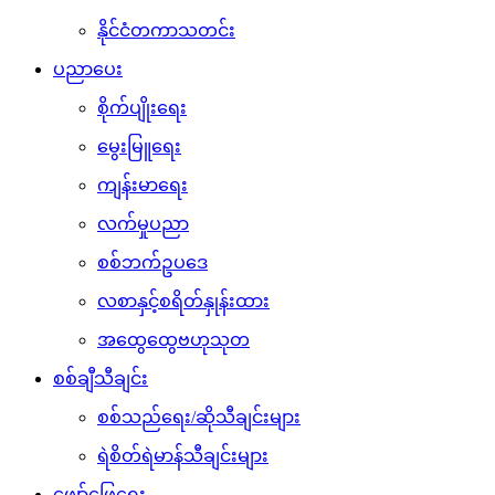
နိုင်ငံတကာသတင်း
ပညာပေး
စိုက်ပျိုးရေး
မွေးမြူရေး
ကျန်းမာရေး
လက်မှုပညာ
စစ်ဘက်ဥပဒေ
လစာနှင့်စရိတ်နှုန်းထား
အထွေထွေဗဟုသုတ
စစ်ချီသီချင်း
စစ်သည်ရေး/ဆိုသီချင်းများ
ရဲစိတ်ရဲမာန်သီချင်းများ
ဖျော်ဖြေရေး