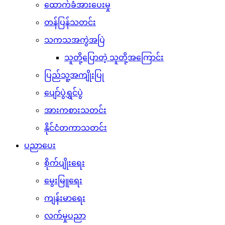
ထောက်ခံအားပေးမှု
တန်ပြန်သတင်း
သကသအကွဲအပြဲ
သူတို့ပြောတဲ့ သူတို့အကြောင်း
ပြည်သူ့အကျိုးပြု
ပျော်ပွဲရွှင်ပွဲ
အားကစားသတင်း
နိုင်ငံတကာသတင်း
ပညာပေး
စိုက်ပျိုးရေး
မွေးမြူရေး
ကျန်းမာရေး
လက်မှုပညာ