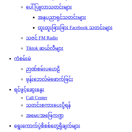
ပေါ်ပြူလာသတင်းများ
အနုပညာရှင်သတင်းများ
ထူးထူးခြားခြား Facebook သတင်းများ
သဇင် FM Radio
Tiktok ဆယ်လီများ
ကံစမ်းမဲ
ဉာဏ်စမ်းပဟေဠိ
ဖုန်းဘေလ်မဲဖောက်ခြင်း
ရင်ဖွင့်ဆွေးနွေး
Call Center
သတင်းစကားပေးပို့ရန်
အမေး/အဖြေကဏ္ဍ
ရွေးကောက်ပွဲစိစစ်တွေ့ရှိချက်များ