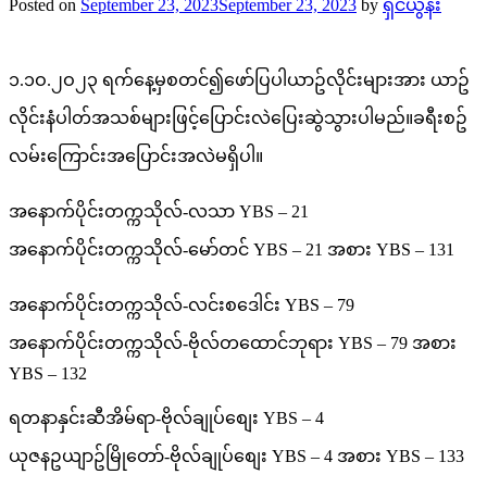
Posted on
September 23, 2023
September 23, 2023
by
ရှင်ယွန်း
၁.၁ဝ.၂ဝ၂၃ ရက်နေ့မှစတင်၍ဖော်ပြပါယာဥ်လိုင်းများအား ယာဥ်
လိုင်းနံပါတ်အသစ်များဖြင့်ပြောင်းလဲပြေးဆွဲသွားပါမည်။ခရီးစဥ်
လမ်းကြောင်းအပြောင်းအလဲမရှိပါ။
အနောက်ပိုင်းတက္ကသိုလ်-လသာ YBS – 21
အနောက်ပိုင်းတက္ကသိုလ်-မော်တင် YBS – 21 အစား YBS – 131
အနောက်ပိုင်းတက္ကသိုလ်-လင်းစဒေါင်း YBS – 79
အနောက်ပိုင်းတက္ကသိုလ်-ဗိုလ်တထောင်ဘုရား YBS – 79 အစား
YBS – 132
ရတနာနှင်းဆီအိမ်ရာ-ဗိုလ်ချုပ်စျေး YBS – 4
ယုဇနဥယျာဥ်မြိုတော်-ဗိုလ်ချုပ်စျေး YBS – 4 အစား YBS – 133