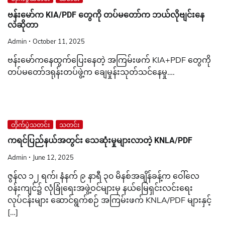
ဗန်းမော်က KIA/PDF တွေကို တပ်မတော်က ဘယ်လို‌‌ဗျင်းနေ
လဲဆိုတာ
Admin
October 11, 2025
ဗန်းမော်ကနေထွက်ပြေးနေတဲ့ အကြမ်းဖက် KIA+PDF တွေကို
တပ်မတော်ဒရုန်းတပ်ဖွဲ့က ချေမှုန်းသုတ်သင်နေမှု….
တိုက်ပွဲသတင်း
သတင်း
ကရင်ပြည်နယ်အတွင်း သေဆုံးမှုများလာတဲ့ KNLA/PDF
Admin
June 12, 2025
ဇွန်လ ၁၂ ရက်၊ နံနက် ၉ နာရီ ၃၀ မိနစ်အချိန်ခန့်က ဝေါ်လေ
ဝန်းကျင်၌ လုံခြုံရေးအဖွဲ့ဝင်များမှ နယ်မြေရှင်းလင်းရေး
လုပ်ငန်းများ ဆောင်ရွက်စဉ် အကြမ်းဖက် KNLA/PDF များနှင့်
[…]