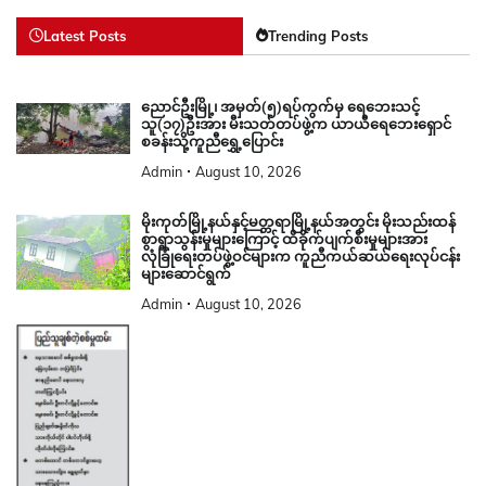
Latest Posts
Trending Posts
ညောင်ဦးမြို့၊ အမှတ်(၅)ရပ်ကွက်မှ ရေဘေးသင့်
သူ(၁၇)ဦးအား မီးသတ်တပ်ဖွဲ့က ယာယီရေဘေးရှောင်
စခန်းသို့ကူညီရွှေ့ပြောင်း
Admin
August 10, 2026
မိုးကုတ်မြို့နယ်နှင့်မတ္တရာမြို့နယ်အတွင်း မိုးသည်းထန်
စွာရွာသွန်းမှုများကြောင့် ထိခိုက်ပျက်စီးမှုများအား
လုံခြုံရေးတပ်ဖွဲ့ဝင်များက ကူညီကယ်ဆယ်ရေးလုပ်ငန်း
များဆောင်ရွက်
Admin
August 10, 2026