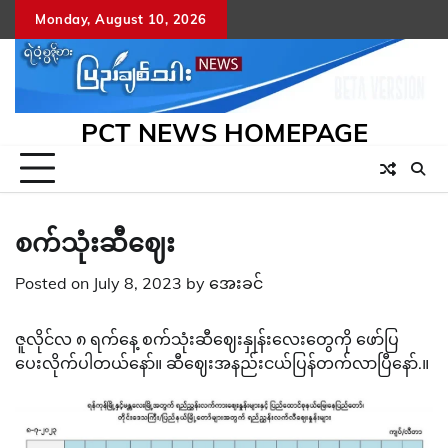
Skip
Monday, August 10, 2026
to
content
PCT NEWS HOMEPAGE
စက်သုံးဆီဈေး
Posted on
July 8, 2023
by
အေးခင်
ဇူလိုင်လ ၈ ရက်နေ့ စက်သုံးဆီဈေးနှုန်းလေးတွေကို ဖော်ပြ
ပေးလိုက်ပါတယ်နော်။ ဆီဈေးအနည်းငယ်ပြန်တက်လာပြီနော်.။