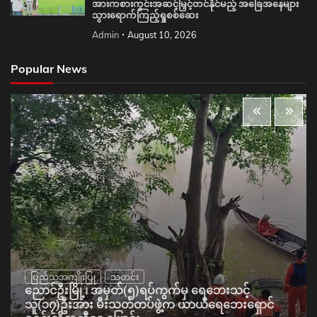
အားကစားကွင်းအဆင့်မြှင့်တင်နိုင်မည့် အခြေအနေများ
သွားရောက်ကြည့်ရှုစစ်ဆေး
Admin
August 10, 2026
Popular News
ပြည်သူ့အကျိုးပြု
သတင်း
ညောင်ဦးမြို့၊ အမှတ်(၅)ရပ်ကွက်မှ ရေဘေးသင့်
သူ(၁၇)ဦးအား မီးသတ်တပ်ဖွဲ့က ယာယီရေဘေးရှောင်