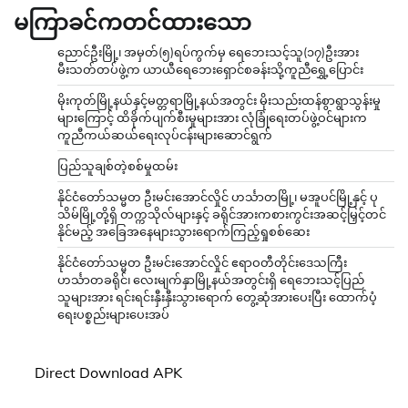
မကြာခင်ကတင်ထားသော
ညောင်ဦးမြို့၊ အမှတ်(၅)ရပ်ကွက်မှ ရေဘေးသင့်သူ(၁၇)ဦးအား
မီးသတ်တပ်ဖွဲ့က ယာယီရေဘေးရှောင်စခန်းသို့ကူညီရွှေ့ပြောင်း
မိုးကုတ်မြို့နယ်နှင့်မတ္တရာမြို့နယ်အတွင်း မိုးသည်းထန်စွာရွာသွန်းမှု
များကြောင့် ထိခိုက်ပျက်စီးမှုများအား လုံခြုံရေးတပ်ဖွဲ့ဝင်များက
ကူညီကယ်ဆယ်ရေးလုပ်ငန်းများဆောင်ရွက်
ပြည်သူချစ်တဲ့စစ်မှုထမ်း
နိုင်ငံတော်သမ္မတ ဦးမင်းအောင်လှိုင် ဟင်္သာတမြို့၊ မအူပင်မြို့နှင့် ပု
သိမ်မြို့တို့ရှိ တက္ကသိုလ်များနှင့် ခရိုင်အားကစားကွင်းအဆင့်မြှင့်တင်
နိုင်မည့် အခြေအနေများသွားရောက်ကြည့်ရှုစစ်ဆေး
နိုင်ငံတော်သမ္မတ ဦးမင်းအောင်လှိုင် ဧရာဝတီတိုင်းဒေသကြီး
ဟင်္သာတခရိုင်၊ လေးမျက်နှာမြို့နယ်အတွင်းရှိ ရေဘေးသင့်ပြည်
သူများအား ရင်းရင်းနှီးနှီးသွားရောက် တွေ့ဆုံအားပေးပြီး ထောက်ပံ့
ရေးပစ္စည်းများပေးအပ်
Direct Download APK