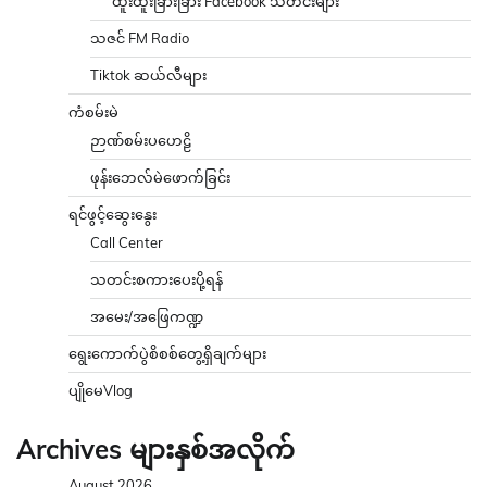
ထူးထူးခြားခြား Facebook သတင်းများ
သဇင် FM Radio
Tiktok ဆယ်လီများ
ကံစမ်းမဲ
ဉာဏ်စမ်းပဟေဠိ
ဖုန်းဘေလ်မဲဖောက်ခြင်း
ရင်ဖွင့်ဆွေးနွေး
Call Center
သတင်းစကားပေးပို့ရန်
အမေး/အဖြေကဏ္ဍ
ရွေးကောက်ပွဲစိစစ်တွေ့ရှိချက်များ
ပျိုမေVlog
Archives များနှစ်အလိုက်
August 2026