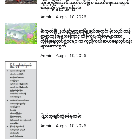
သူ(၁၇)ဦးအား မီးသတ်တပ်ဖွဲ့က ယာယီရေဘေးရှောင်
စခန်းသို့ကူညီရွှေ့ပြောင်း
Admin
August 10, 2026
မိုးကုတ်မြို့နယ်နှင့်မတ္တရာမြို့နယ်အတွင်း မိုးသည်းထန်
စွာရွာသွန်းမှုများကြောင့် ထိခိုက်ပျက်စီးမှုများအား
လုံခြုံရေးတပ်ဖွဲ့ဝင်များက ကူညီကယ်ဆယ်ရေးလုပ်ငန်း
များဆောင်ရွက်
Admin
August 10, 2026
ပြည်သူချစ်တဲ့စစ်မှုထမ်း
Admin
August 10, 2026