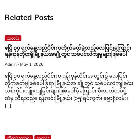
Related Posts
သတင်း
ဧပြီ ၃၀ ရက်နေ့လည်ပိုင်းကတိုက်ခတ်ခဲ့သည့်လေပြင်းကြောင်း
ရန်ကုန်တိုင်းရှိမြို့နယ်အချို့တွင် သစ်ပင်လဲကျမှုများဖြစ်ပေါ်
Admin
May 1, 2026
ဧပြီ ၃၀ ရက်နေ့လည်ပိုင်းက ရန်ကုန်တိုင်းအ တွင်း၌ လေပြင်း
တိုက်ခတ်မှုဖြစ်ပေါ်ခဲ့ရာ မြို့နယ်အ ချို့တွင် သစ်ပင်လဲကျခြင်း၊
သစ်ကိုင်းကျိုးကျခြင်းများဖြစ်ပေါ်ခဲ့ကြောင်း မီးသတ်တပ်ဖွဲ့
ထံမှ သိရသည်။ ရန်ကင်းမြို့နယ်၊ (၁၅)ရပ်ကွက်၊ ဓမ္မာရုံလမ်း၊
[…]
တိုက်ပွဲသတင်း
သတင်း