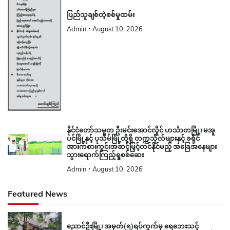
ပြည်သူချစ်တဲ့စစ်မှုထမ်း
Admin
August 10, 2026
နိုင်ငံတော်သမ္မတ ဦးမင်းအောင်လှိုင် ဟင်္သာတမြို့၊ မအူ
ပင်မြို့နှင့် ပုသိမ်မြို့တို့ရှိ တက္ကသိုလ်များနှင့် ခရိုင်
အားကစားကွင်းအဆင့်မြှင့်တင်နိုင်မည့် အခြေအနေများ
သွားရောက်ကြည့်ရှုစစ်ဆေး
Admin
August 10, 2026
Featured News
ညောင်ဦးမြို့၊ အမှတ်(၅)ရပ်ကွက်မှ ရေဘေးသင့်