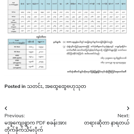
Posted in
သတင်း
,
အထွေထွေဗဟုသုတ
Post
Previous:
Next:
navigation
မအူကျေးရွာက PDF စခန်းအား
တရားဆိုတာ နာရတယ်
တိုက်ခိုက်သိမ်းပိုက်