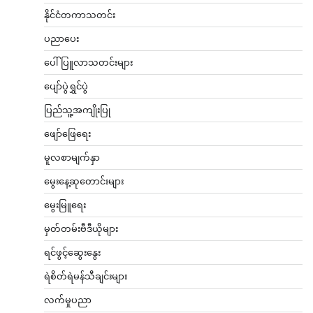
နိုင်ငံတကာသတင်း
ပညာပေး
ပေါ်ပြူလာသတင်းများ
ပျော်ပွဲရွှင်ပွဲ
ပြည်သူ့အကျိုးပြု
ဖျော်ဖြေရေး
မူလစာမျက်နှာ
မွေးနေ့ဆုတောင်းများ
မွေးမြူရေး
မှတ်တမ်းဗီဒီယိုများ
ရင်ဖွင့်ဆွေးနွေး
ရဲစိတ်ရဲမန်သီချင်းများ
လက်မှုပညာ