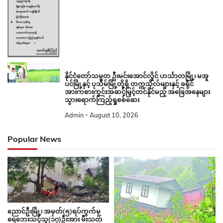
နိုင်ငံတော်သမ္မတ ဦးမင်းအောင်လှိုင် ဟင်္သာတမြို့၊ မအူ
ပင်မြို့နှင့် ပုသိမ်မြို့တို့ရှိ တက္ကသိုလ်များနှင့် ခရိုင်
အားကစားကွင်းအဆင့်မြှင့်တင်နိုင်မည့် အခြေအနေများ
သွားရောက်ကြည့်ရှုစစ်ဆေး
Admin
August 10, 2026
Popular News
ညောင်ဦးမြို့၊ အမှတ်(၅)ရပ်ကွက်မှ
ရေဘေးသင့်သူ(၁၇)ဦးအား မီးသတ်