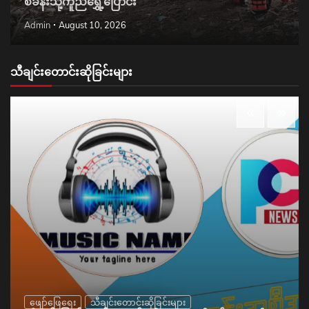
စခန်းသို့ကူညီရွှေ့ပြောင်း
Admin
August 10, 2026
သီချင်းတောင်းဆိုခြင်းများ
ဖျော်ဖြေရေး
သီချင်းတောင်းဆိုခြင်းများ