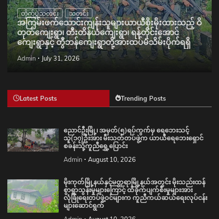
တိုက်ပွဲသတင်း
သတင်း
အကြမ်းဖက်သောင်းကျန်းသူများယာယီစိုးမိုးထားသည့် ဝိ
တုတ်ကျေးရွာ၊ တီးတိန်ယံကျေးရွာ၊ ရန်တိုင်းအောင်
ကျေးရွာနှင့် တွီဘန်ကျေးရွာတို့အားထပ်မံသိမ်းပိုက်ရရှိ
Admin
July 31, 2026
Latest Posts
Trending Posts
ညောင်ဦးမြို့၊ အမှတ်(၅)ရပ်ကွက်မှ ရေဘေးသင့်
သူ(၁၇)ဦးအား မီးသတ်တပ်ဖွဲ့က ယာယီရေဘေးရှောင်
စခန်းသို့ကူညီရွှေ့ပြောင်း
Admin
August 10, 2026
မိုးကုတ်မြို့နယ်နှင့်မတ္တရာမြို့နယ်အတွင်း မိုးသည်းထန်
စွာရွာသွန်းမှုများကြောင့် ထိခိုက်ပျက်စီးမှုများအား
လုံခြုံရေးတပ်ဖွဲ့ဝင်များက ကူညီကယ်ဆယ်ရေးလုပ်ငန်း
များဆောင်ရွက်
Admin
August 10, 2026