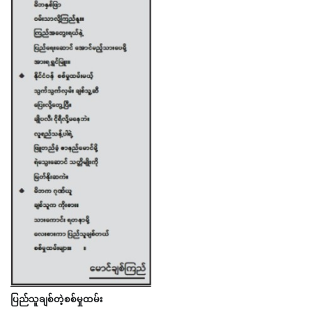
ပြည်သူချစ်တဲ့စစ်မှုထမ်း