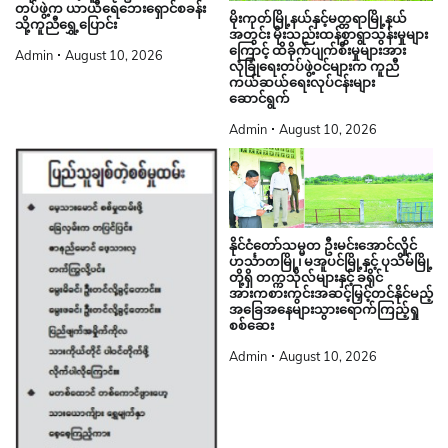
တပ်ဖွဲ့က ယာယီရေဘေးရှောင်စခန်း
မိုးကုတ်မြို့နယ်နှင့်မတ္တရာမြို့နယ်
သို့ကူညီရွှေ့ပြောင်း
အတွင်း မိုးသည်းထန်စွာရွာသွန်းမှုများ
ကြောင့် ထိခိုက်ပျက်စီးမှုများအား
Admin
August 10, 2026
လုံခြုံရေးတပ်ဖွဲ့ဝင်များက ကူညီ
ကယ်ဆယ်ရေးလုပ်ငန်းများ
ဆောင်ရွက်
Admin
August 10, 2026
နိုင်ငံတော်သမ္မတ ဦးမင်းအောင်လှိုင်
ဟင်္သာတမြို့၊ မအူပင်မြို့နှင့် ပုသိမ်မြို့
တို့ရှိ တက္ကသိုလ်များနှင့် ခရိုင်
အားကစားကွင်းအဆင့်မြှင့်တင်နိုင်မည့်
အခြေအနေများသွားရောက်ကြည့်ရှု
စစ်ဆေး
Admin
August 10, 2026