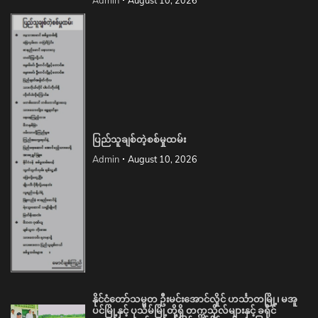
ပြည်သူချစ်တဲ့စစ်မှုထမ်း
Admin
August 10, 2026
နိုင်ငံတော်သမ္မတ ဦးမင်းအောင်လှိုင် ဟင်္သာတမြို့၊ မအူ
ပင်မြို့နှင့် ပုသိမ်မြို့တို့ရှိ တက္ကသိုလ်များနှင့် ခရိုင်