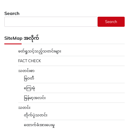
Search
Search
SiteMap အလိုက်
ဖတ်ရှုသင့်သည့်သတင်းများ
FACT CHECK
သတင်းစာ
မြဝတီ
ကြေးမုံ
မြန်မာ့အလင်း
သတင်း
တိုက်ပွဲသတင်း
ထောက်ခံအားပေးမှု