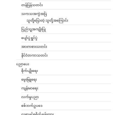
တန်ပြန်သတင်း
သကသအကွဲအပြဲ
သူတို့ပြောတဲ့ သူတို့အကြောင်း
ပြည်သူ့အကျိုးပြု
ပျော်ပွဲရွှင်ပွဲ
အားကစားသတင်း
နိုင်ငံတကာသတင်း
ပညာပေး
စိုက်ပျိုးရေး
မွေးမြူရေး
ကျန်းမာရေး
လက်မှုပညာ
စစ်ဘက်ဥပဒေ
လစာနှင့်စရိတ်နှုန်းထား