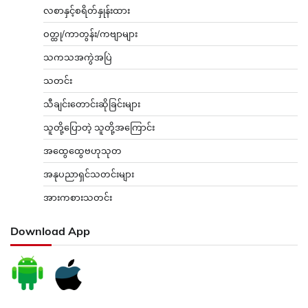
လစာနှင့်စရိတ်နှုန်းထား
ဝတ္ထု/ကာတွန်း/ကဗျာများ
သကသအကွဲအပြဲ
သတင်း
သီချင်းတောင်းဆိုခြင်းများ
သူတို့ပြောတဲ့ သူတို့အကြောင်း
အထွေထွေဗဟုသုတ
အနုပညာရှင်သတင်းများ
အားကစားသတင်း
Download App