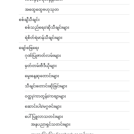
အထွေထွေဗဟုသုတ
စစ်ချီသီချင်း
စစ်သည်ရေး/ဆိုသီချင်းများ
ရဲစိတ်ရဲမာန်သီချင်းများ
ဖျော်ဖြေရေး
ဂုဏ်ပြုဇာတ်လမ်းများ
မှတ်တမ်းဗီဒီယိုများ
မွေးနေ့ဆုတောင်းများ
သီချင်းတောင်းဆိုခြင်းများ
ဝတ္ထု/ကာတွန်း/ကဗျာများ
ဆောင်းပါး/မဂ္ဂဇင်းများ
ပေါ်ပြူလာသတင်းများ
အနုပညာရှင်သတင်းများ