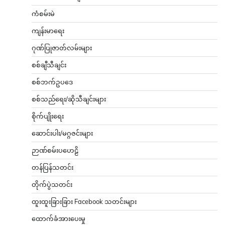
ကံစမ်းမဲ
ကျန်းမာရေး
ဂုဏ်ပြုဇာတ်လမ်းများ
စစ်ချီသီချင်း
စစ်ဘက်ဥပဒေ
စစ်သည်ရေး/ဆိုသီချင်းများ
စိုက်ပျိုးရေး
ဆောင်းပါး/မဂ္ဂဇင်းများ
ဉာဏ်စမ်းပဟေဠိ
တန်ပြန်သတင်း
တိုက်ပွဲသတင်း
ထူးထူးခြားခြား Facebook သတင်းများ
ထောက်ခံအားပေးမှု