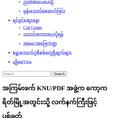
ဉာဏ်စမ်းပဟေဠိ
ဖုန်းဘေလ်မဲဖောက်ခြင်း
ရင်ဖွင့်ဆွေးနွေး
Call Center
သတင်းစကားပေးပို့ရန်
အမေး/အဖြေကဏ္ဍ
ရွေးကောက်ပွဲစိစစ်တွေ့ရှိချက်များ
ပျိုမေVlog
Search
for:
အကြမ်းဖက် KNU/PDF အဖွဲ့က ကော့က
ရိတ်မြို့အတွင်းသို့ လက်နက်ကြီးဖြင့်
ပစ်ခတ်