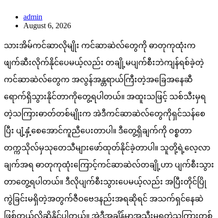
admin
August 6, 2026
သားအိမ်ကင်ဆာလိုမျိုး ကင်ဆာဆဲလ်တွေကို ဓာတုကုထုံးက
ဖျက်ဆီးလိုက်နိုင်ပေမယ့်လည်း တချို့မပျက်စီးဘဲကျန်ရစ်ခဲ့တဲ့
ကင်ဆာဆဲလ်တွေက အလွန်အန္တရာယ်ကြီးတဲ့အခြေအနေဆီ
ရောက်ရှိသွားနိုင်တာကိုတွေ့ရပါတယ်။ အထူးသဖြင့် သစ်သီးမှရ
တဲ့သကြားဓာတ်တစ်မျိုးက အဲဒီကင်ဆာဆဲလ်တွေကိုရှင်သန်စေ
ပြီး ပျံ့နှံ့စေအောင်ကူညီပေးတာပါ။ ဒီတွေ့ရှိချက်ကို ဝစ္စတာ
တက္ကသိုလ်မှသုတေသီများဖော်ထုတ်နိုင်ခဲ့တာပါ။ သူတို့ရဲ့လေ့လာ
ချက်အရ ဓာတုကုထုံးကြောင့်ကင်ဆာဆဲလ်တချို့ဟာ ပျက်စီးသွား
တာတွေ့ရပါတယ်။ ဒီလိုပျက်စီးသွားပေမယ့်လည်း အပြီးတိုင်ပြို
ကွဲခြင်းမရှိတဲ့အတွက်ဇီဝဗေဒနည်းအရဆိုရင် အသက်ရှင်နေဆဲ
ဖြစ်တယ်လို့ဆိုနိုင်ပါတယ်။ အဲဒီအချိန်မှာအသီးမှရတဲ့သကြားတစ်