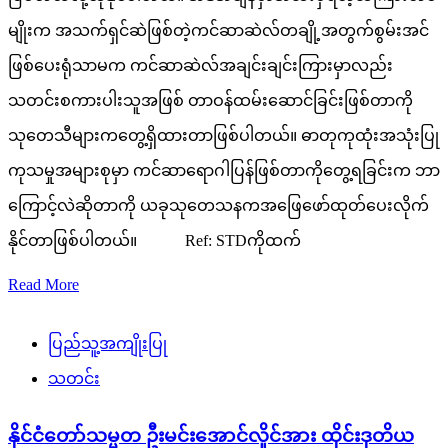
မျိုးက အသက်ရှင်ဆဲဖြစ်တဲ့ကင်ဆာဆဲလ်တချို့အတွက်စွမ်းအင်
ဖြစ်ပေးရုံသာမက ကင်ဆာဆဲလ်အချင်းချင်းကြားမှာလည်း
သတင်းစကားပါးသူအဖြစ် တာဝန်ထမ်းဆောင်ခြင်းဖြစ်တာကို
သုတေသီများကတွေ့ရှိထားတာဖြစ်ပါတယ်။ ဓာတုကုထုံးအသုံးပြု
ကုသမှုအများစုမှာ ကင်ဆာရောဂါပြန်ဖြစ်တာကိုတွေ့ရခြင်းက ဘာ
ကြောင့်လဲဆိုတာကို ယခုသုတေသနကအဖြေဖော်ထုတ်ပေးလိုက်
နိုင်တာဖြစ်ပါတယ်။ Ref: STDကိုထက်
Read More
ပြည်သူ့အကျိုးပြု
သတင်း
နိုင်ငံတော်သမ္မတ ဦးမင်းအောင်လှိုင်အား ထိုင်းဒုတိယ