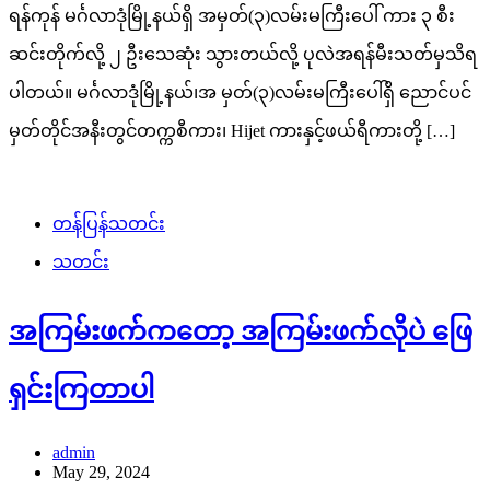
ရန်ကုန် မင်္ဂလာဒုံမြို့နယ်ရှိ အမှတ်(၃)လမ်းမကြီးပေါ် ကား ၃ စီး
ဆင်းတိုက်လို့ ၂ ဦးသေဆုံး သွားတယ်လို့ ပုလဲအရန်မီးသတ်မှသိရ
ပါတယ်။ မင်္ဂလာဒုံမြို့နယ်၊အ မှတ်(၃)လမ်းမကြီးပေါ်ရှိ ညောင်ပင်
မှတ်တိုင်အနီးတွင်တက္ကစီကား၊ Hijet ကားနှင့်ဖယ်ရီကားတို့ […]
တန်ပြန်သတင်း
သတင်း
အကြမ်းဖက်ကတော့ အကြမ်းဖက်လိုပဲ ဖြေ
ရှင်းကြတာပါ
admin
May 29, 2024