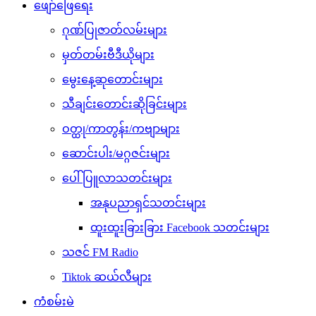
ဖျော်ဖြေရေး
ဂုဏ်ပြုဇာတ်လမ်းများ
မှတ်တမ်းဗီဒီယိုများ
မွေးနေ့ဆုတောင်းများ
သီချင်းတောင်းဆိုခြင်းများ
ဝတ္ထု/ကာတွန်း/ကဗျာများ
ဆောင်းပါး/မဂ္ဂဇင်းများ
ပေါ်ပြူလာသတင်းများ
အနုပညာရှင်သတင်းများ
ထူးထူးခြားခြား Facebook သတင်းများ
သဇင် FM Radio
Tiktok ဆယ်လီများ
ကံစမ်းမဲ