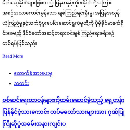
မိတ်ဆွေနိုင်ငံများဖြစ်သည့် မြန်မာနှင့်ထိုင်းနိုင်ငံတို့အကြား
အစဉ်အလာကောင်းမွန်သော ချစ်ကြည်ရင်းနှီးမှု၊ အပြန်အလှန်
ယုံကြည်မှုနှင့်ဘက်စုံပူးပေါင်းဆောင်ရွက်မှုတို့ကို ပိုမိုခိုင်မာနက်ရှိ
င်းစေမည့် နိုင်ငံတော်အဆင့်တရားဝင်ချစ်ကြည်ရေးခရီးစဉ်
တစ်ရပ်ဖြစ်သည်။
Read More
ထောက်ခံအားပေးမှု
သတင်း
စစ်ဆင်ရေးတာဝန်များကိုထမ်းဆောင်ခဲ့သည့် ရှေ့တန်း
ပြန်နိုင်ငံ့သားကောင်း တပ်မတော်သားများအား ဂုဏ်ပြု
ကြိုဆိုပွဲအခမ်းအနားကျင်းပ