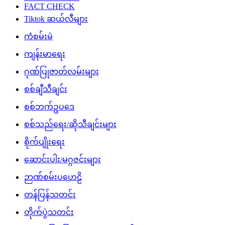
FACT CHECK
Tiktok ဆယ်လီများ
ကံစမ်းမဲ
ကျန်းမာရေး
ဂုဏ်ပြုဇာတ်လမ်းများ
စစ်ချီသီချင်း
စစ်ဘက်ဥပဒေ
စစ်သည်ရေး/ဆိုသီချင်းများ
စိုက်ပျိုးရေး
ဆောင်းပါး/မဂ္ဂဇင်းများ
ဉာဏ်စမ်းပဟေဠိ
တန်ပြန်သတင်း
တိုက်ပွဲသတင်း