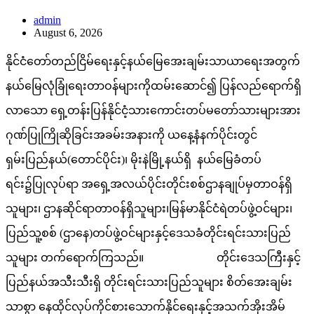
admin
August 6, 2026
နိုင်ငံတော်တည်ငြိမ်ရေးနှင့်နယ်မြေအေးချမ်းသာယာရေးအတွက်
နယ်မြေလုံခြုံရေးတာဝန်များကိုထမ်းဆောင်၍ ပြန်လည်ရောက်ရှိ
လာသော ရှေ့တန်းပြန်နိုင်ငံ့သားကောင်းတပ်မတော်သားများအား
ဂုဏ်ပြုကြိုဆိုခြင်းအခမ်းအနားကို ယနေ့နံနက်ပိုင်းတွင်
ရှမ်းပြည်နယ်(တောင်ပိုင်း)၊ မိုးနဲမြို့နယ်ရှိ နယ်မြေခံတပ်
ရင်း၌ပြုလုပ်ရာ အရှေ့အလယ်ပိုင်းတိုင်းစစ်ဌာနချုပ်မှတာဝန်ရှိ
သူများ၊ ဌာနဆိုင်ရာတာဝန်ရှိသူများ၊မြန်မာနိုင်ငံရဲတပ်ဖွဲ့ဝင်များ၊
ပြည်သူ့စစ် (ဌာနေ)တပ်ဖွဲ့ဝင်များနှင့်ဒေသခံတိုင်းရင်းသားပြည်
သူများ တက်ရောက်ကြသည်။ တိုင်းဒေသကြီးနှင့်
ပြည်နယ်အသီးသီးရှိ တိုင်းရင်းသားပြည်သူများ စိတ်အေးချမ်း
သာစွာ နေထိုင်လုပ်ကိုင်စားသောက်နိုင်ရေးနှင့်အသက်အိုးအိမ်