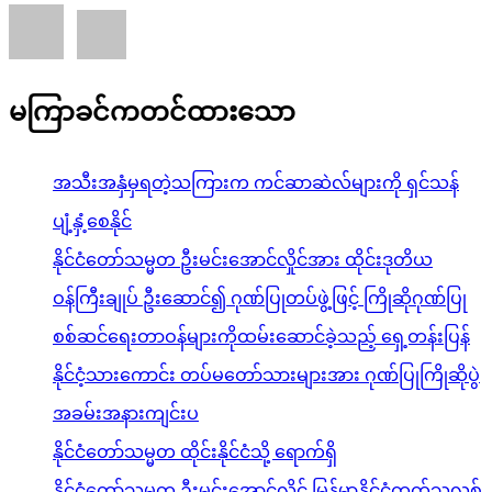
မကြာခင်ကတင်ထားသော
အသီးအနှံမှရတဲ့သကြားက ကင်ဆာဆဲလ်များကို ရှင်သန်
ပျံ့နှံ့စေနိုင်
နိုင်ငံတော်သမ္မတ ဦးမင်းအောင်လှိုင်အား ထိုင်းဒုတိယ
ဝန်ကြီးချုပ် ဦးဆောင်၍ ဂုဏ်ပြုတပ်ဖွဲ့ဖြင့် ကြိုဆိုဂုဏ်ပြု
စစ်ဆင်ရေးတာဝန်များကိုထမ်းဆောင်ခဲ့သည့် ရှေ့တန်းပြန်
နိုင်ငံ့သားကောင်း တပ်မတော်သားများအား ဂုဏ်ပြုကြိုဆိုပွဲ
အခမ်းအနားကျင်းပ
နိုင်ငံတော်သမ္မတ ထိုင်းနိုင်ငံသို့ ရောက်ရှိ
နိုင်ငံတော်သမ္မတ ဦးမင်းအောင်လှိုင် မြန်မာနိုင်ငံကက်သလစ်