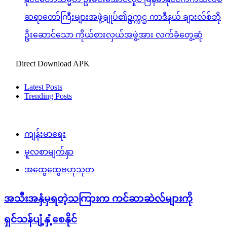
ဆရာတော်ကြီးများအဖွဲ့ချုပ်၏ဥက္ကဋ္ဌ ကာဒီနယ် ချားလ်စ်ဘို
ဦးဆောင်သော ကိုယ်စားလှယ်အဖွဲ့အား လက်ခံတွေ့ဆုံ
Direct Download APK
Latest Posts
Trending Posts
ကျန်းမာရေး
မူလစာမျက်နှာ
အထွေထွေဗဟုသုတ
အသီးအနှံမှရတဲ့သကြားက ကင်ဆာဆဲလ်များကို
ရှင်သန်ပျံ့နှံ့စေနိုင်