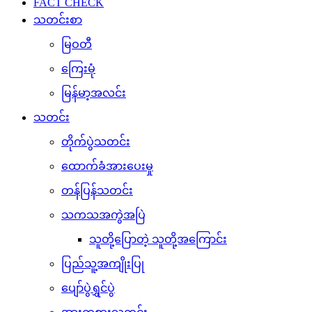
FACT CHECK
သတင်းစာ
မြဝတီ
ကြေးမုံ
မြန်မာ့အလင်း
သတင်း
တိုက်ပွဲသတင်း
ထောက်ခံအားပေးမှု
တန်ပြန်သတင်း
သကသအကွဲအပြဲ
သူတို့ပြောတဲ့ သူတို့အကြောင်း
ပြည်သူ့အကျိုးပြု
ပျော်ပွဲရွှင်ပွဲ