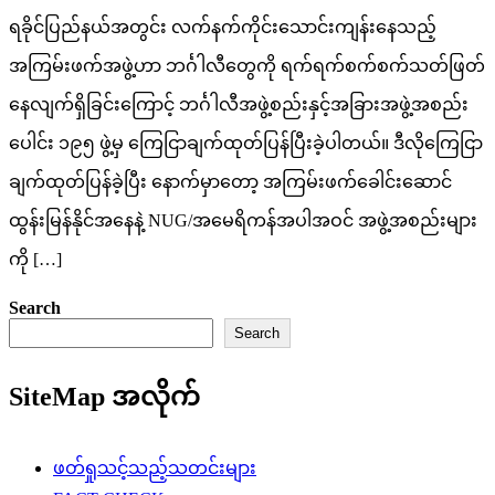
ရခိုင်ပြည်နယ်အတွင်း လက်နက်ကိုင်းသောင်းကျန်းနေသည့်
အကြမ်းဖက်အဖွဲ့ဟာ ဘင်္ဂါလီတွေကို ရက်ရက်စက်စက်သတ်ဖြတ်
နေလျက်ရှိခြင်းကြောင့် ဘင်္ဂါလီအဖွဲ့စည်းနှင့်အခြားအဖွဲ့အစည်း
ပေါင်း ၁၉၅ ဖွဲ့မှ ကြေငြာချက်ထုတ်ပြန်ပြီးခဲ့ပါတယ်။ ဒီလိုကြေငြာ
ချက်ထုတ်ပြန်ခဲ့ပြီး နောက်မှာတော့ အကြမ်းဖက်ခေါင်းဆောင်
ထွန်းမြန်နိုင်အနေနဲ့ NUG/အမေရိကန်အပါအဝင် အဖွဲ့အစည်းများ
ကို […]
Search
Search
SiteMap အလိုက်
ဖတ်ရှုသင့်သည့်သတင်းများ