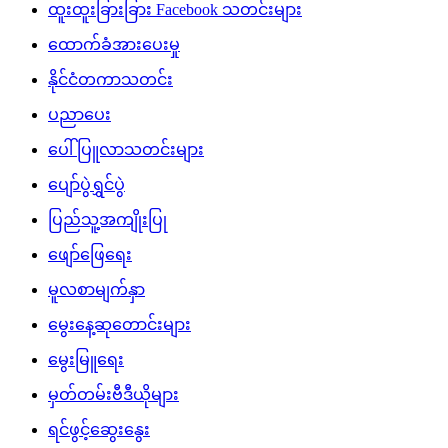
ထူးထူးခြားခြား Facebook သတင်းများ
ထောက်ခံအားပေးမှု
နိုင်ငံတကာသတင်း
ပညာပေး
ပေါ်ပြူလာသတင်းများ
ပျော်ပွဲရွှင်ပွဲ
ပြည်သူ့အကျိုးပြု
ဖျော်ဖြေရေး
မူလစာမျက်နှာ
မွေးနေ့ဆုတောင်းများ
မွေးမြူရေး
မှတ်တမ်းဗီဒီယိုများ
ရင်ဖွင့်ဆွေးနွေး