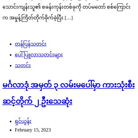
သောင်းကျန်းသူ၏ စခန်းကုန်းတစ်ခုကို တပ်မတော် စစ်ကြောင်း
က အမှုန့်ကြိတ်တိုက်ခိုက်ခဲ့ပြီး […]
တန်ပြန်သတင်း
ပေါ်ပြူလာသတင်းများ
သတင်း
မင်္ဂလာဒုံ အမှတ် ၃ လမ်းမပေါ်မှာ ကားသုံးစီး
ဆင့်တိုက် ၂ ဦးသေဆုံး
ရှင်ယွန်း
February 15, 2023