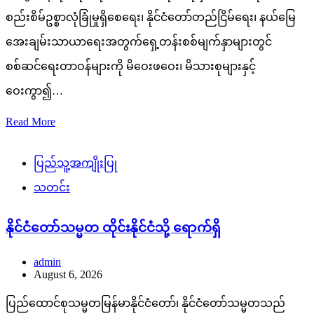
စည်းစိမ်ဥစ္စာလုံခြုံမှုရှိစေရေး၊ နိုင်ငံတော်တည်ငြိမ်ရေး၊ နယ်မြေ
အေးချမ်းသာယာရေးအတွက်ရှေ့တန်းစစ်မျက်နှာများတွင်
စစ်ဆင်ရေးတာဝန်များကို မိဝေးဖဝေး၊ မိသားစုများနှင့်
ဝေးကွာ၍…
Read More
ပြည်သူ့အကျိုးပြု
သတင်း
နိုင်ငံတော်သမ္မတ ထိုင်းနိုင်ငံသို့ ရောက်ရှိ
admin
August 6, 2026
ပြည်ထောင်စုသမ္မတမြန်မာနိုင်ငံတော်၊ နိုင်ငံတော်သမ္မတသည်