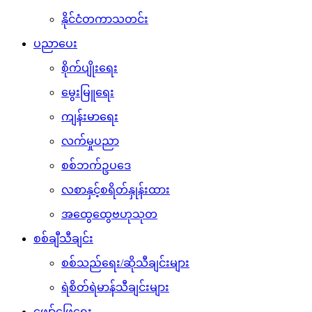
နိုင်ငံတကာသတင်း
ပညာပေး
စိုက်ပျိုးရေး
မွေးမြူရေး
ကျန်းမာရေး
လက်မှုပညာ
စစ်ဘက်ဥပဒေ
လစာနှင့်စရိတ်နှုန်းထား
အထွေထွေဗဟုသုတ
စစ်ချီသီချင်း
စစ်သည်ရေး/ဆိုသီချင်းများ
ရဲစိတ်ရဲမာန်သီချင်းများ
ဖျော်ဖြေရေး