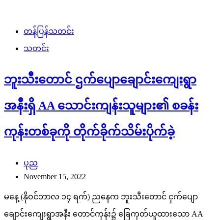
တန်ပြန်သတင်း
သတင်း
ဘူးသီးတောင် ဌက်ပျောချောင်းကျေးရွာ
အနီးရှိ AA သောင်းကျန်းသူများ၏ စခန်း
ကုန်းတစ်ခုကို တိုက်ခိုက်သိမ်းပိုက်ခဲ့
ပုည
November 15, 2022
မနေ့ (နိုဝင်ဘာလ ၁၄ ရက်) ညနေက ဘူးသီးတောင် ငှက်ပျော
ချောင်းကျေးရွာအနီး တောင်ကုန်း၌ ခြေကုတ်ယူထားသော AA