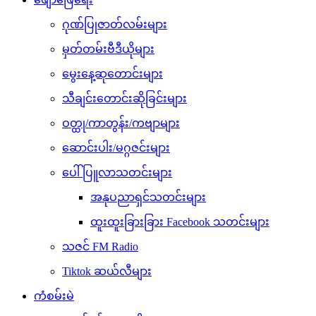
ဂုဏ်ပြုဇာတ်လမ်းများ
မှတ်တမ်းဗီဒီယိုများ
မွေးနေ့ဆုတောင်းများ
သီချင်းတောင်းဆိုခြင်းများ
ဝတ္ထု/ကာတွန်း/ကဗျာများ
ဆောင်းပါး/မဂ္ဂဇင်းများ
ပေါ်ပြူလာသတင်းများ
အနုပညာရှင်သတင်းများ
ထူးထူးခြားခြား Facebook သတင်းများ
သဇင် FM Radio
Tiktok ဆယ်လီများ
ကံစမ်းမဲ