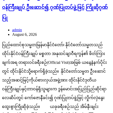
ဝန်ကြီးချုပ် ဦးဆောင်၍ ဂုဏ်ပြုတပ်ဖွဲ့ဖြင့် ကြိုဆိုဂုဏ်
ပြု
admin
August 6, 2026
ပြည်ထောင်စုသမ္မတမြန်မာနိုင်ငံတော်၊ နိုင်ငံတော်သမ္မတသည်
ထိုင်းနိုင်ငံဝန်ကြီးချုပ် မစ္စတာ အနုထင်ချာဝီရကွန်၏ ဖိတ်ကြား
ချက်အရ တရားဝင်ခရီးစဉ်(Official Visit)အဖြစ် ယနေ့နံနက်ပိုင်း
တွင် ထိုင်းနိုင်ငံသို့ရောက်ရှိခဲ့သည်။ နိုင်ငံတော်သမ္မတ ဦးဆောင်
သည့်အဆင့်မြင့်ကိုယ်စားလှယ်အဖွဲ့အား ထိုင်းနိုင်ငံဒုတိယ
ဝန်ကြီးချုပ်နှင့်တာဝန်ရှိသူများက ဒွန်မောင်းအပြည်ပြည်ဆိုင်ရာ
လေဆိပ်တွင် ကော်ဇောနီခင်း၍ ဂုဏ်ပြုတပ်ဖွဲ့ဖြင့် လှိုက်လှဲနွေး
ထွေးစွာကြိုဆိုခဲ့သည်။ ယခုခရီးစဉ်သည် အိမ်နီးချင်း