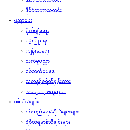
အားကစားသတင်း
နိုင်ငံတကာသတင်း
ပညာပေး
စိုက်ပျိုးရေး
မွေးမြူရေး
ကျန်းမာရေး
လက်မှုပညာ
စစ်ဘက်ဥပဒေ
လစာနှင့်စရိတ်နှုန်းထား
အထွေထွေဗဟုသုတ
စစ်ချီသီချင်း
စစ်သည်ရေး/ဆိုသီချင်းများ
ရဲစိတ်ရဲမာန်သီချင်းများ