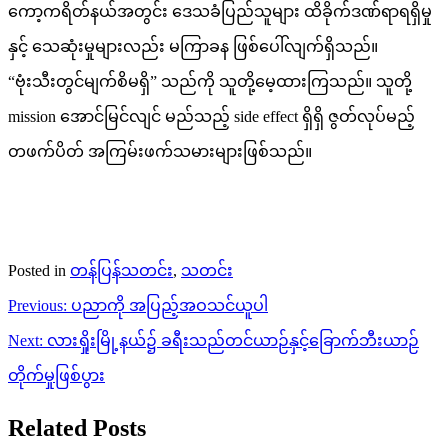
ကော့ကရိတ်နယ်အတွင်း ဒေသခံပြည်သူများ ထိခိုက်ဒဏ်ရာရရှိမှု
နှင့် သေဆုံးမှုများလည်း မကြာခန ဖြစ်ပေါ်လျက်ရှိသည်။
“ဗုံးသီးတွင်မျက်စိမရှိ” သည်ကို သူတို့မေ့ထားကြသည်။ သူတို့
mission အောင်မြင်လျင် မည်သည့် side effect ရှိရှိ ဇွတ်လုပ်မည့်
တဖက်ပိတ် အကြမ်းဖက်သမားများဖြစ်သည်။
Posted in
တန်ပြန်သတင်း
,
သတင်း
Post
Previous:
ပညာကို အပြည့်အဝသင်ယူပါ
navigation
Next:
လားရှိုးမြို့နယ်၌ ခရီးသည်တင်ယာဉ်နှင့်ခြောက်ဘီးယာဉ်
တိုက်မှုဖြစ်ပွား
Related Posts