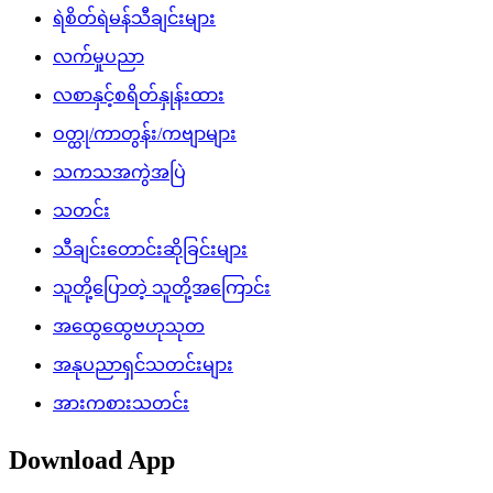
ရဲစိတ်ရဲမန်သီချင်းများ
လက်မှုပညာ
လစာနှင့်စရိတ်နှုန်းထား
ဝတ္ထု/ကာတွန်း/ကဗျာများ
သကသအကွဲအပြဲ
သတင်း
သီချင်းတောင်းဆိုခြင်းများ
သူတို့ပြောတဲ့ သူတို့အကြောင်း
အထွေထွေဗဟုသုတ
အနုပညာရှင်သတင်းများ
အားကစားသတင်း
Download App