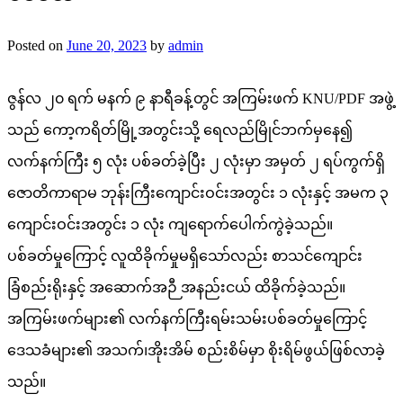
Posted on
June 20, 2023
by
admin
ဇွန်လ ၂၀ ရက် မနက် ၉ နာရီခန့်တွင် အကြမ်းဖက် KNU/PDF အဖွဲ့
သည် ကော့ကရိတ်မြို့အတွင်းသို့ ရေလည်မြိုင်ဘက်မှနေ၍
လက်နက်ကြီး ၅ လုံး ပစ်ခတ်ခဲ့ပြီး ၂ လုံးမှာ အမှတ် ၂ ရပ်ကွက်ရှိ
ဇောတိကာရာမ ဘုန်းကြီးကျောင်းဝင်းအတွင်း ၁ လုံးနှင့် အမက ၃
ကျောင်းဝင်းအတွင်း ၁ လုံး ကျရောက်ပေါက်ကွဲခဲ့သည်။
ပစ်ခတ်မှုကြောင့် လူထိခိုက်မှုမရှိသော်လည်း စာသင်ကျောင်း
ခြံစည်းရိုးနှင့် အဆောက်အဉီ အနည်းငယ် ထိခိုက်ခဲ့သည်။
အကြမ်းဖက်များ၏ လက်နက်ကြီးရမ်းသမ်းပစ်ခတ်မှုကြောင့်
ဒေသခံများ၏ အသက်၊အိုးအိမ် စည်းစိမ်မှာ စိုးရိမ်ဖွယ်ဖြစ်လာခဲ့
သည်။