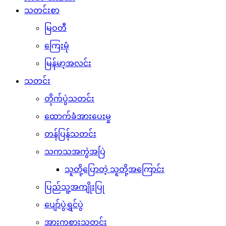
သတင်းစာ
မြဝတီ
ကြေးမုံ
မြန်မာ့အလင်း
သတင်း
တိုက်ပွဲသတင်း
ထောက်ခံအားပေးမှု
တန်ပြန်သတင်း
သကသအကွဲအပြဲ
သူတို့ပြောတဲ့ သူတို့အကြောင်း
ပြည်သူ့အကျိုးပြု
ပျော်ပွဲရွှင်ပွဲ
အားကစားသတင်း