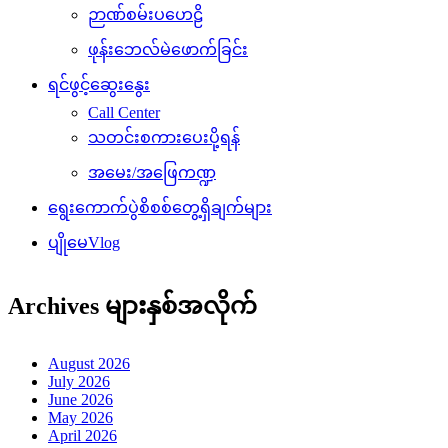
ဉာဏ်စမ်းပဟေဠိ
ဖုန်းဘေလ်မဲဖောက်ခြင်း
ရင်ဖွင့်ဆွေးနွေး
Call Center
သတင်းစကားပေးပို့ရန်
အမေး/အဖြေကဏ္ဍ
ရွေးကောက်ပွဲစိစစ်တွေ့ရှိချက်များ
ပျိုမေVlog
Archives များနှစ်အလိုက်
August 2026
July 2026
June 2026
May 2026
April 2026