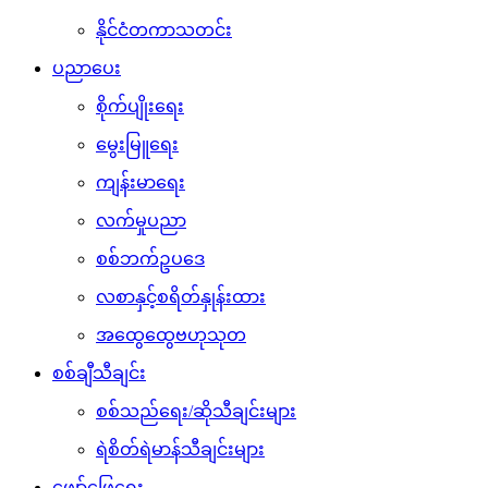
နိုင်ငံတကာသတင်း
ပညာပေး
စိုက်ပျိုးရေး
မွေးမြူရေး
ကျန်းမာရေး
လက်မှုပညာ
စစ်ဘက်ဥပဒေ
လစာနှင့်စရိတ်နှုန်းထား
အထွေထွေဗဟုသုတ
စစ်ချီသီချင်း
စစ်သည်ရေး/ဆိုသီချင်းများ
ရဲစိတ်ရဲမာန်သီချင်းများ
ဖျော်ဖြေရေး