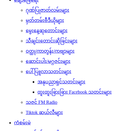
ဂုဏ်ပြုဇာတ်လမ်းများ
မှတ်တမ်းဗီဒီယိုများ
မွေးနေ့ဆုတောင်းများ
သီချင်းတောင်းဆိုခြင်းများ
ဝတ္ထု/ကာတွန်း/ကဗျာများ
ဆောင်းပါး/မဂ္ဂဇင်းများ
ပေါ်ပြူလာသတင်းများ
အနုပညာရှင်သတင်းများ
ထူးထူးခြားခြား Facebook သတင်းများ
သဇင် FM Radio
Tiktok ဆယ်လီများ
ကံစမ်းမဲ