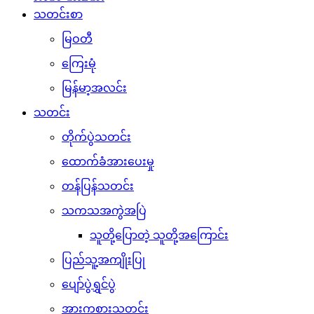
သတင်းစာ
မြဝတီ
ကြေးမုံ
မြန်မာ့အလင်း
သတင်း
တိုက်ပွဲသတင်း
ထောက်ခံအားပေးမှု
တန်ပြန်သတင်း
သကသအကွဲအပြဲ
သူတို့ပြောတဲ့ သူတို့အကြောင်း
ပြည်သူ့အကျိုးပြု
ပျော်ပွဲရွှင်ပွဲ
အားကစားသတင်း