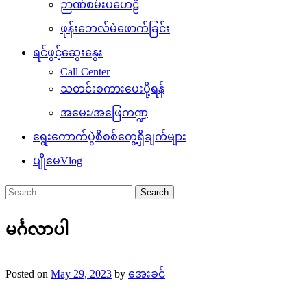
ဉာဏ်စမ်းပဟေဠိ
ဖုန်းဘေလ်မဲဖောက်ခြင်း
ရင်ဖွင့်ဆွေးနွေး
Call Center
သတင်းစကားပေးပို့ရန်
အမေး/အဖြေကဏ္ဍ
ရွေးကောက်ပွဲစိစစ်တွေ့ရှိချက်များ
ပျိုမေVlog
Search
for:
မင်္ဂလာပါ
Posted on
May 29, 2023
by
အေးခင်