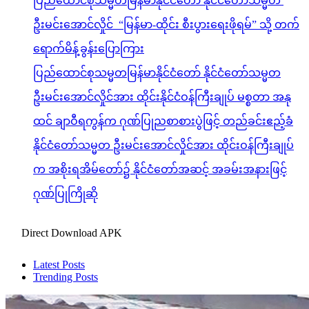
ပြည်ထောင်စုသမ္မတမြန်မာနိုင်ငံတော် နိုင်ငံတော်သမ္မတ
ဦးမင်းအောင်လှိုင် “မြန်မာ-ထိုင်း စီးပွားရေးဖိုရမ်” သို့ တက်
ရောက်မိန့်ခွန်းပြောကြား
ပြည်ထောင်စုသမ္မတမြန်မာနိုင်ငံတော် နိုင်ငံတော်သမ္မတ
ဦးမင်းအောင်လှိုင်အား ထိုင်းနိုင်ငံဝန်ကြီးချုပ် မစ္စတာ အနု
ထင် ချာဝီရကွန်က ဂုဏ်ပြုညစာစားပွဲဖြင့် တည်ခင်းဧည့်ခံ
နိုင်ငံတော်သမ္မတ ဦးမင်းအောင်လှိုင်အား ထိုင်းဝန်ကြီးချုပ်
က အစိုးရအိမ်တော်၌ နိုင်ငံတော်အဆင့် အခမ်းအနားဖြင့်
ဂုဏ်ပြုကြိုဆို
Direct Download APK
Latest Posts
Trending Posts