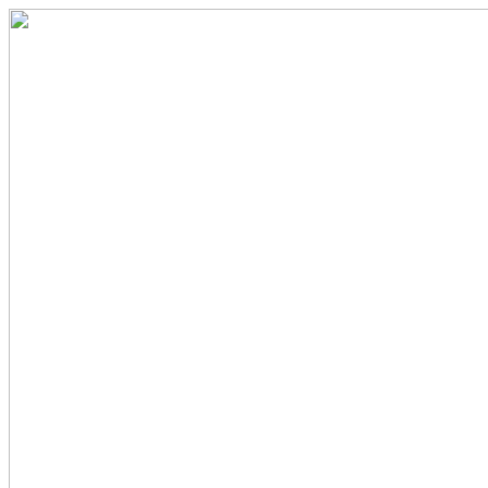
Skip
to
content