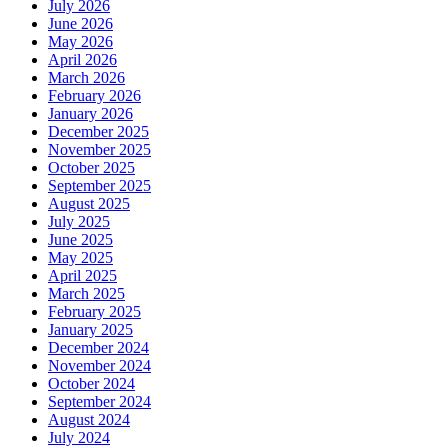
July 2026
June 2026
May 2026
April 2026
March 2026
February 2026
January 2026
December 2025
November 2025
October 2025
September 2025
August 2025
July 2025
June 2025
May 2025
April 2025
March 2025
February 2025
January 2025
December 2024
November 2024
October 2024
September 2024
August 2024
July 2024