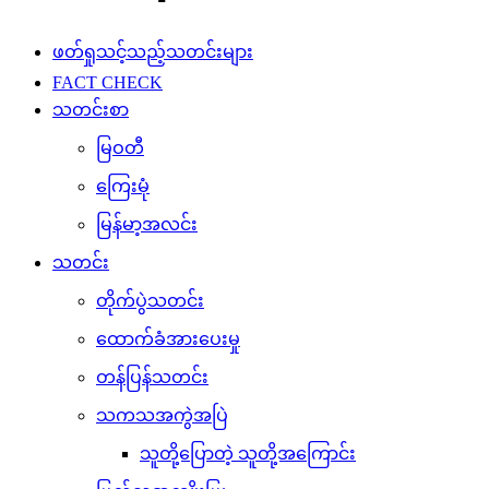
ဖတ်ရှုသင့်သည့်သတင်းများ
FACT CHECK
သတင်းစာ
မြဝတီ
ကြေးမုံ
မြန်မာ့အလင်း
သတင်း
တိုက်ပွဲသတင်း
ထောက်ခံအားပေးမှု
တန်ပြန်သတင်း
သကသအကွဲအပြဲ
သူတို့ပြောတဲ့ သူတို့အကြောင်း