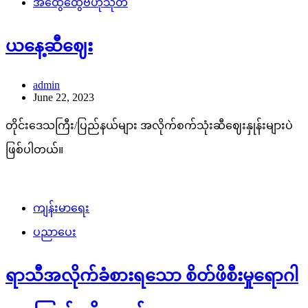
အထွေထွေဗဟုသုတ
ယနေ့ဆီဈေး
admin
June 22, 2023
တိုင်းဒေသကြီး/ပြည်နယ်များ အလိုက်စက်သုံးဆီဈေးနှုန်းများပဲ
ဖြစ်ပါတယ်။
ကျန်းမာရေး
ပညာပေး
ရာသီအလိုက်ခံစားရသော စိတ်ဖိစီးမှုရောဂါ