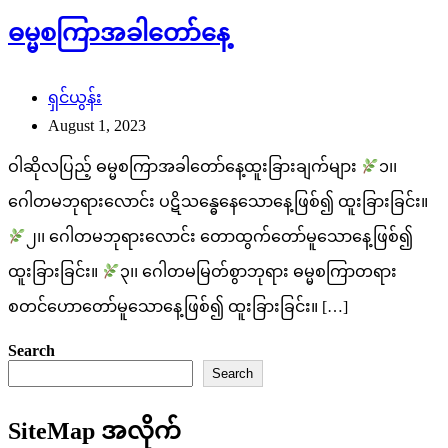
ဓမ္မစကြာအခါတော်နေ့
ရှင်ယွန်း
August 1, 2023
ဝါဆိုလပြည့် ဓမ္မစကြာအခါတော်နေ့ထူးခြားချက်များ
၁၊၊
ဂေါတမဘုရားလောင်း ပဋိသန္ဓေနေသောနေ့ဖြစ်၍ ထူးခြားခြင်း။
၂၊၊ ဂေါတမဘုရားလောင်း တောထွက်တော်မူသောနေ့ဖြစ်၍
ထူးခြားခြင်း။
၃၊၊ ဂေါတမမြတ်စွာဘုရား ဓမ္မစကြာတရား
စတင်ဟောတော်မူသောနေ့ဖြစ်၍ ထူးခြားခြင်း။ […]
Search
Search
SiteMap အလိုက်