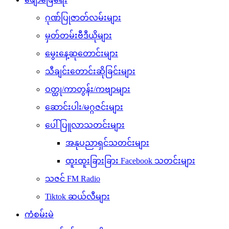
ဂုဏ်ပြုဇာတ်လမ်းများ
မှတ်တမ်းဗီဒီယိုများ
မွေးနေ့ဆုတောင်းများ
သီချင်းတောင်းဆိုခြင်းများ
ဝတ္ထု/ကာတွန်း/ကဗျာများ
ဆောင်းပါး/မဂ္ဂဇင်းများ
ပေါ်ပြူလာသတင်းများ
အနုပညာရှင်သတင်းများ
ထူးထူးခြားခြား Facebook သတင်းများ
သဇင် FM Radio
Tiktok ဆယ်လီများ
ကံစမ်းမဲ