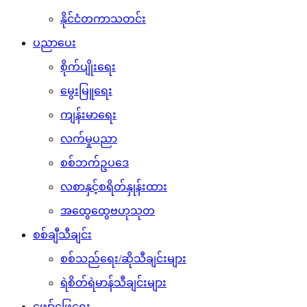
နိုင်ငံတကာသတင်း
ပညာပေး
စိုက်ပျိုးရေး
မွေးမြူရေး
ကျန်းမာရေး
လက်မှုပညာ
စစ်ဘက်ဥပဒေ
လစာနှင့်စရိတ်နှုန်းထား
အထွေထွေဗဟုသုတ
စစ်ချီသီချင်း
စစ်သည်ရေး/ဆိုသီချင်းများ
ရဲစိတ်ရဲမာန်သီချင်းများ
ဖျော်ဖြေရေး