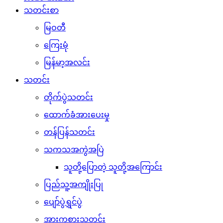
သတင်းစာ
မြဝတီ
ကြေးမုံ
မြန်မာ့အလင်း
သတင်း
တိုက်ပွဲသတင်း
ထောက်ခံအားပေးမှု
တန်ပြန်သတင်း
သကသအကွဲအပြဲ
သူတို့ပြောတဲ့ သူတို့အကြောင်း
ပြည်သူ့အကျိုးပြု
ပျော်ပွဲရွှင်ပွဲ
အားကစားသတင်း