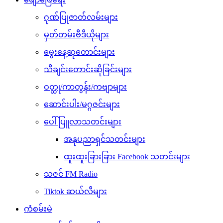
ဂုဏ်ပြုဇာတ်လမ်းများ
မှတ်တမ်းဗီဒီယိုများ
မွေးနေ့ဆုတောင်းများ
သီချင်းတောင်းဆိုခြင်းများ
ဝတ္ထု/ကာတွန်း/ကဗျာများ
ဆောင်းပါး/မဂ္ဂဇင်းများ
ပေါ်ပြူလာသတင်းများ
အနုပညာရှင်သတင်းများ
ထူးထူးခြားခြား Facebook သတင်းများ
သဇင် FM Radio
Tiktok ဆယ်လီများ
ကံစမ်းမဲ