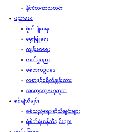
နိုင်ငံတကာသတင်း
ပညာပေး
စိုက်ပျိုးရေး
မွေးမြူရေး
ကျန်းမာရေး
လက်မှုပညာ
စစ်ဘက်ဥပဒေ
လစာနှင့်စရိတ်နှုန်းထား
အထွေထွေဗဟုသုတ
စစ်ချီသီချင်း
စစ်သည်ရေး/ဆိုသီချင်းများ
ရဲစိတ်ရဲမာန်သီချင်းများ
ဖျော်ဖြေရေး