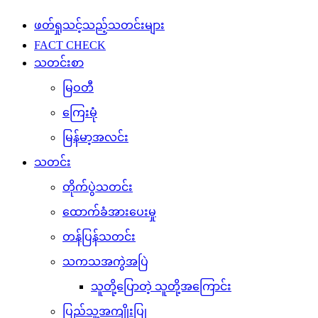
ဖတ်ရှုသင့်သည့်သတင်းများ
FACT CHECK
သတင်းစာ
မြဝတီ
ကြေးမုံ
မြန်မာ့အလင်း
သတင်း
တိုက်ပွဲသတင်း
ထောက်ခံအားပေးမှု
တန်ပြန်သတင်း
သကသအကွဲအပြဲ
သူတို့ပြောတဲ့ သူတို့အကြောင်း
ပြည်သူ့အကျိုးပြု