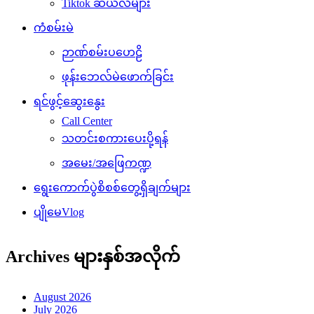
Tiktok ဆယ်လီများ
ကံစမ်းမဲ
ဉာဏ်စမ်းပဟေဠိ
ဖုန်းဘေလ်မဲဖောက်ခြင်း
ရင်ဖွင့်ဆွေးနွေး
Call Center
သတင်းစကားပေးပို့ရန်
အမေး/အဖြေကဏ္ဍ
ရွေးကောက်ပွဲစိစစ်တွေ့ရှိချက်များ
ပျိုမေVlog
Archives များနှစ်အလိုက်
August 2026
July 2026