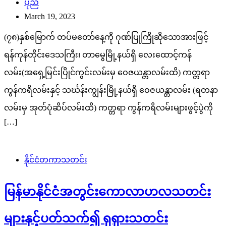
ပုည
March 19, 2023
(၇၈)နှစ်မြောက် တပ်မတော်နေ့ကို ဂုဏ်ပြုကြိုဆိုသောအားဖြင့်
ရန်ကုန်တိုင်းဒေသကြီး၊ တာမွေမြို့နယ်ရှိ လေးထောင့်ကန်
လမ်း(အရှေ့မြင်းပြိုင်ကွင်းလမ်းမှ ဝေဇယန္တာလမ်းထိ) ကတ္တရာ
ကွန်ကရိလမ်းနှင့် သင်္ဃန်းကျွန်းမြို့နယ်ရှိ ဝေဇယန္တာလမ်း (ရတနာ
လမ်းမှ အုတ်ပုံဆိပ်လမ်းထိ) ကတ္တရာ ကွန်ကရိလမ်းများဖွင့်ပွဲကို
[…]
နိုင်ငံတကာသတင်း
မြန်မာနိုင်ငံအတွင်းကောလာဟလသတင်း
များနှင့်ပတ်သက်၍ ရုရှားသတင်း