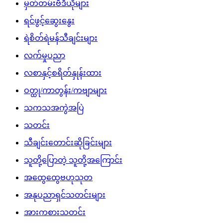
မှတ်တမ်းဗီဒီယိုများ
ရင်ဖွင့်ဆွေးနွေး
ရဲစိတ်ရဲမန်သီချင်းများ
လက်မှုပညာ
လစာနှင့်စရိတ်နှုန်းထား
ဝတ္ထု/ကာတွန်း/ကဗျာများ
သကသအကွဲအပြဲ
သတင်း
သီချင်းတောင်းဆိုခြင်းများ
သူတို့ပြောတဲ့ သူတို့အကြောင်း
အထွေထွေဗဟုသုတ
အနုပညာရှင်သတင်းများ
အားကစားသတင်း