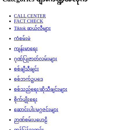
CALL CENTER
FACT CHECK
Tiktok ဆယ်လီများ
ကံစမ်းမဲ
ကျန်းမာရေး
ဂုဏ်ပြုဇာတ်လမ်းများ
စစ်ချီသီချင်း
စစ်ဘက်ဥပဒေ
စစ်သည်ရေး/ဆိုသီချင်းများ
စိုက်ပျိုးရေး
ဆောင်းပါး/မဂ္ဂဇင်းများ
ဉာဏ်စမ်းပဟေဠိ
တန်ပြန်သတင်း