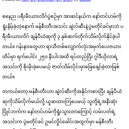
စနေည ပရီးမီးယားလိဂ်ပွဲစဉ်မှာ အာဆင်နယ်က နော်တင်ဟမ်ကို
ရှုံးနိမ့်ခဲ့တဲ့နောက် မန်စီးတီးအသင်း ချဲလ်ဆီးနဲ့ပွဲမတိုင်ခင်မှာဘဲ ပ
ရီးမီးယားလိဂ် ချန်ပီယံဆုကို ၃ နှစ်ဆက်တိုက်သိမ်းပိုက်နိုင်ခဲ့ပါ
တယ်။ ဂန်းနားတွေဟာ ရာသီတစ်လျှောက်လုံးအမှတ်ပေးဇယား
ထိပ်မှာ ရက်ပေါင်း ၂၅၀ နီးပါးအထိ ရပ်တည်ပြီး ဂွါဒီယိုလာရဲ့
အသင်းကို စိုးမိုးခဲ့ပေမယ့် ဇာတ်သိမ်းပိုင်းမှာခြေချော်ခဲ့တာဖြစ်
တယ်။
တကယ်တော့ မန်စီးတီးဟာ ချဲလ်ဆီးကိုအနိုင်ကစားပြီး ချန်ပီယံ
ဆုကိုသိမ်းပိုက်မယ်လို့ ယူဆထားကြပေမယ့် သူတို့ရဲ့အနီးဆုံး
ပြိုင်ဘက်က နော်တင်ဟမ်ကိုရှုံးသွားတာကြောင့် လမ်းပတ်ရဲ့
အသင်းက ပွဲမတိုင်ခင် ဥမင်လှိုင်ခေါင်းအထွက်မှာ မန်စီးတီး