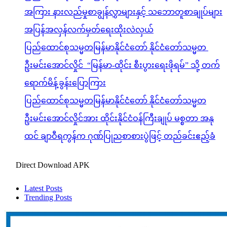
အကြား နားလည်မှုစာချွန်လွှာများနှင့် သဘောတူစာချုပ်များ
အပြန်အလှန်လက်မှတ်ရေးထိုးလဲလှယ်
ပြည်ထောင်စုသမ္မတမြန်မာနိုင်ငံတော် နိုင်ငံတော်သမ္မတ
ဦးမင်းအောင်လှိုင် “မြန်မာ-ထိုင်း စီးပွားရေးဖိုရမ်” သို့ တက်
ရောက်မိန့်ခွန်းပြောကြား
ပြည်ထောင်စုသမ္မတမြန်မာနိုင်ငံတော် နိုင်ငံတော်သမ္မတ
ဦးမင်းအောင်လှိုင်အား ထိုင်းနိုင်ငံဝန်ကြီးချုပ် မစ္စတာ အနု
ထင် ချာဝီရကွန်က ဂုဏ်ပြုညစာစားပွဲဖြင့် တည်ခင်းဧည့်ခံ
Direct Download APK
Latest Posts
Trending Posts