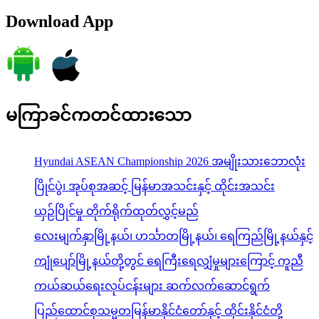
Download App
မကြာခင်ကတင်ထားသော
Hyundai ASEAN Championship 2026 အမျိုးသားဘောလုံး
ပြိုင်ပွဲ၊ အုပ်စုအဆင့် မြန်မာအသင်းနှင့် ထိုင်းအသင်း
ယှဉ်ပြိုင်မှု တိုက်ရိုက်ထုတ်လွှင့်မည်
လေးမျက်နှာမြို့နယ်၊ ဟင်္သာတမြို့နယ်၊ ရေကြည်မြို့နယ်နှင့်
ကျုံပျော်မြို့နယ်တို့တွင် ရေကြီးရေလျှံမှုများကြောင့် ကူညီ
ကယ်ဆယ်ရေးလုပ်ငန်းများ ဆက်လက်ဆောင်ရွက်
ပြည်ထောင်စုသမ္မတမြန်မာနိုင်ငံတော်နှင့် ထိုင်းနိုင်ငံတို့