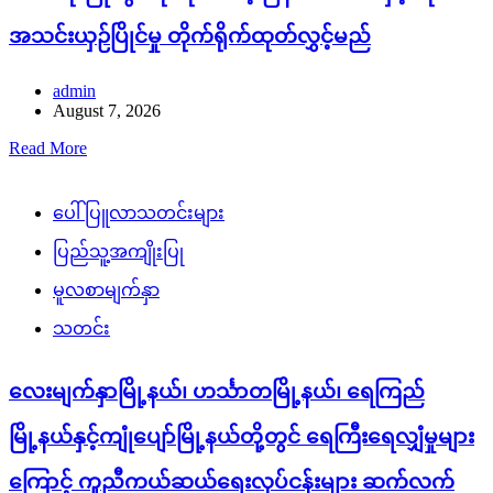
အသင်းယှဉ်ပြိုင်မှု တိုက်ရိုက်ထုတ်လွှင့်မည်
admin
August 7, 2026
Read More
ပေါ်ပြူလာသတင်းများ
ပြည်သူ့အကျိုးပြု
မူလစာမျက်နှာ
သတင်း
လေးမျက်နှာမြို့နယ်၊ ဟင်္သာတမြို့နယ်၊ ရေကြည်
မြို့နယ်နှင့်ကျုံပျော်မြို့နယ်တို့တွင် ရေကြီးရေလျှံမှုများ
ကြောင့် ကူညီကယ်ဆယ်ရေးလုပ်ငန်းများ ဆက်လက်