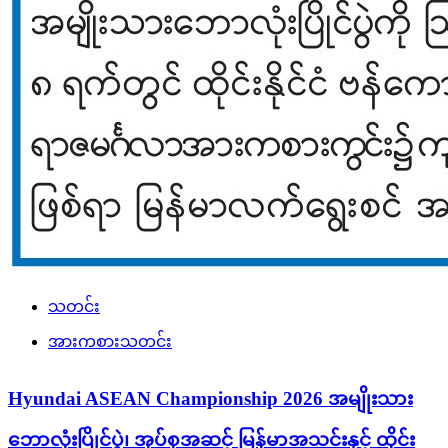
သတင်း
အားကစားသတင်း
Hyundai ASEAN Championship 2026 အမျိုးသား
ဘောလုံးပြိုင်ပွဲ၊ အုပ်စုအဆင့် မြန်မာအသင်းနှင့် ထိုင်း