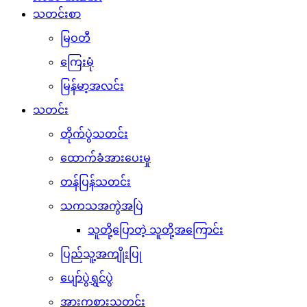
သတင်းစာ
မြဝတီ
ကြေးမုံ
မြန်မာ့အလင်း
သတင်း
တိုက်ပွဲသတင်း
ထောက်ခံအားပေးမှု
တန်ပြန်သတင်း
သကသအကွဲအပြဲ
သူတို့ပြောတဲ့ သူတို့အကြောင်း
ပြည်သူ့အကျိုးပြု
ပျော်ပွဲရွှင်ပွဲ
အားကစားသတင်း