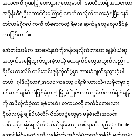
အသင်းကို ဂုဏ်ပြုပေးသွားရတော့မှာပါ။ အာတီတာရဲ့အသင်းဟာ
အဝိုနီယီရဲ့ဦးဆောင်ဂိုးကြောင့် နောက်ကလိုက်ကစားခဲ့ရပြီး နော်
တင်ဟမ်ဂိုးပေါက်ကို ထိရောက်တဲ့ခြိမ်းခြောက်မှုတွေမလုပ်နိုင်ခဲ့
တာဖြစ်တယ်။
နော်တင်ဟမ်က အာဆင်နယ်ကိုအနိုင်ရလိုက်တာဟာ ချန်ပီယံဆု
အတွက်အဖြေထွက်သွားခဲ့သလို ဖောရက်စ်တွေအတွက်လည်း ပ
ရီးမီးယားလိဂ် တန်းဆင်းဇုန်တိုက်ပွဲမှာ အာမခံချက်ရသွားခဲ့ပါ
တယ်။ ဂွါဒီယိုလာရဲ့အသင်းကတော့ ပရီးမီးယားလိဂ်သမိုင်းမှာ ၃
နှစ်ဆက်ချန်ပီယံဖြစ်ခဲ့ဖူးတဲ့ မြို့ခံပြိုင်ဘက် ယူနိုက်တက်ရဲ့စံချိန်
ကို အမီလိုက်ခဲ့တာဖြစ်တယ်။ တကယ်လို့ အက်ဖ်အေဖလား
ဗိုလ်လုပွဲနဲ့ ချန်ပီယံလိဂ် ဗိုလ်လုပွဲတွေမှာ မန်စီးတီးအသင်း
ထပ်ဆင့်အနိုင်ရလိုက်မယ်ဆိုရင်တော့ တစ်ရာသီတည်းမှာ Treble
အောင်မြင်မှုရတဲ့ ဒုတိယမြောက် အင်္ဂလိပ်ကလပ်အဖြစ် မှတ်တမ်း