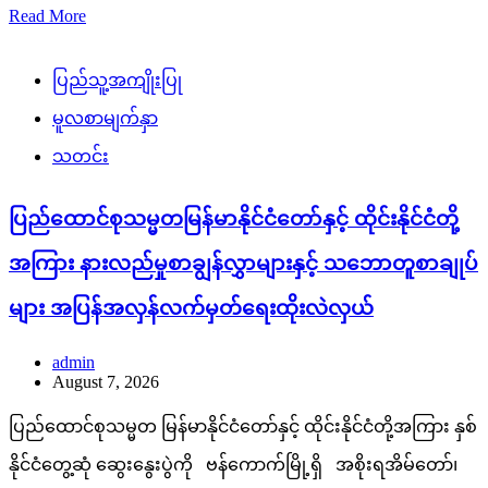
Read More
ပြည်သူ့အကျိုးပြု
မူလစာမျက်နှာ
သတင်း
ပြည်ထောင်စုသမ္မတမြန်မာနိုင်ငံတော်နှင့် ထိုင်းနိုင်ငံတို့
အကြား နားလည်မှုစာချွန်လွှာများနှင့် သဘောတူစာချုပ်
များ အပြန်အလှန်လက်မှတ်ရေးထိုးလဲလှယ်
admin
August 7, 2026
ပြည်ထောင်စုသမ္မတ မြန်မာနိုင်ငံတော်နှင့် ထိုင်းနိုင်ငံတို့အကြား နှစ်
နိုင်ငံတွေ့ဆုံ ဆွေးနွေးပွဲကို ဗန်ကောက်မြို့ရှိ အစိုးရအိမ်တော်၊