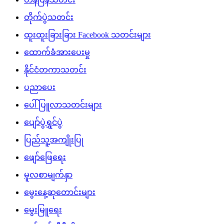
တိုက်ပွဲသတင်း
ထူးထူးခြားခြား Facebook သတင်းများ
ထောက်ခံအားပေးမှု
နိုင်ငံတကာသတင်း
ပညာပေး
ပေါ်ပြူလာသတင်းများ
ပျော်ပွဲရွှင်ပွဲ
ပြည်သူ့အကျိုးပြု
ဖျော်ဖြေရေး
မူလစာမျက်နှာ
မွေးနေ့ဆုတောင်းများ
မွေးမြူရေး