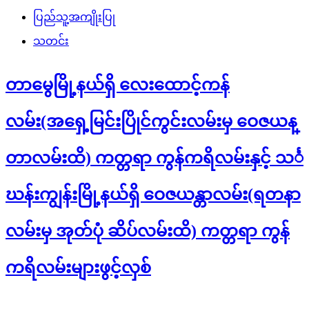
ပြည်သူ့အကျိုးပြု
သတင်း
တာမွေမြို့နယ်ရှိ လေးထောင့်ကန်
လမ်း(အရှေ့မြင်းပြိုင်ကွင်းလမ်းမှ ဝေဇယန္
တာလမ်းထိ) ကတ္တရာ ကွန်ကရိလမ်းနှင့် သင်္
ဃန်းကျွန်းမြို့နယ်ရှိ ဝေဇယန္တာလမ်း(ရတနာ
လမ်းမှ အုတ်ပုံ ဆိပ်လမ်းထိ) ကတ္တရာ ကွန်
ကရိလမ်းများဖွင့်လှစ်