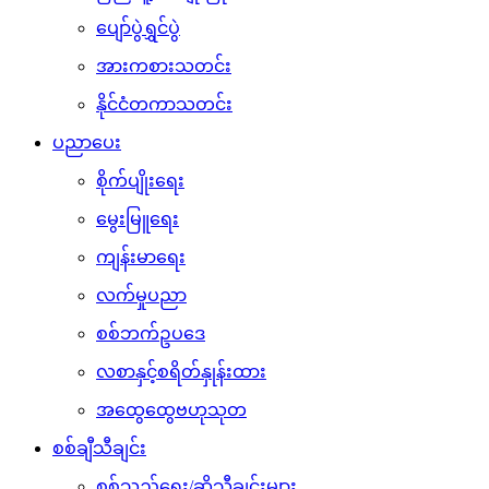
ပျော်ပွဲရွှင်ပွဲ
အားကစားသတင်း
နိုင်ငံတကာသတင်း
ပညာပေး
စိုက်ပျိုးရေး
မွေးမြူရေး
ကျန်းမာရေး
လက်မှုပညာ
စစ်ဘက်ဥပဒေ
လစာနှင့်စရိတ်နှုန်းထား
အထွေထွေဗဟုသုတ
စစ်ချီသီချင်း
စစ်သည်ရေး/ဆိုသီချင်းများ