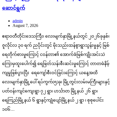
ဆောင်ရွက်
admin
August 7, 2026
ဧရာဝတီတိုင်းဒေသကြီး၊ လေးမျက်နှာမြို့နယ်တွင် ၂၀၂၆ခုနှစ်၊
ဇူလိုင်လ ၃၀ ရက် ညပိုင်းတွင် မိုးသည်းထန်စွာရွာသွန်းမှုနှင့် မြစ်
ရေတိုက်စားမှုကြောင့် ငဝန်တာ၏ အောက်ခံမြစ်ကျိုးအင်းသဲ
ကြောမှထူးပေါက်၍ ရေဖြတ်သန်းစီးဆင်းမှုကြောင့် တာတမံနိမ့်
ကျမှုဖြစ်ပွားပြီး ရေကျော်စီးဝင်ခြင်းကြောင့် ယနေ့အထိ
လေးမျက်နှာမြို့ပေါ် ရပ်ကွက်(၅)ခု၊ မြို့တွင်းလမ်းမကြီးများနှင့်
ပတ်ဝန်းကျင်ကျေးရွာ ၇၂ ရွာ၊ ဟင်္သာတ မြို့နယ် ၂၆ ရွာ၊
ရေကြည်မြို့နယ် ၆ ရွာနှင့်ကျုံပျော်မြို့နယ် ၂ ရွာ ၊ စုစုပေါင်း
၁၀၆…