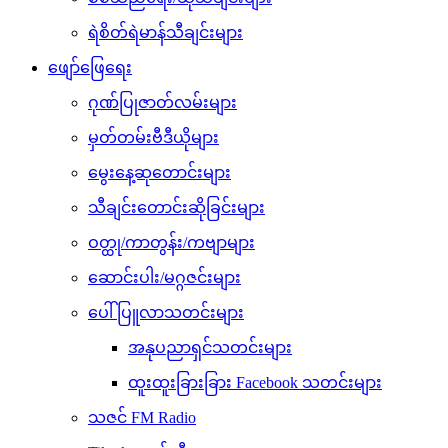
ရဲစိတ်ရဲမာန်သီချင်းများ
ဖျော်ဖြေရေး
ဂုဏ်ပြုဇာတ်လမ်းများ
မှတ်တမ်းဗီဒီယိုများ
မွေးနေ့ဆုတောင်းများ
သီချင်းတောင်းဆိုခြင်းများ
ဝတ္ထု/ကာတွန်း/ကဗျာများ
ဆောင်းပါး/မဂ္ဂဇင်းများ
ပေါ်ပြူလာသတင်းများ
အနုပညာရှင်သတင်းများ
ထူးထူးခြားခြား Facebook သတင်းများ
သဇင် FM Radio