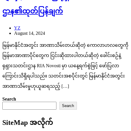
ဌာန၏ထုတ်ပြန်ချက်
YZ
August 14, 2024
မြန်မာနိုင်ငံအတွင်း အာဏာသိမ်းတယ်ဆိုတဲ့ ကောလာဟလတွေကို
မြန်မာအာဏာပိုင်တွေက ငြင်းဆိုထားပါတယ်ဆိုတဲ့ ခေါင်းစဉ်နဲ့
ရုရှားသတင်းဌာန RIA Novosti မှာ ယနေ့ရက်စွဲဖြင့် ဖော်ပြလာ
ကြောင်းသိရှိရပါသည်။ သတင်းအစပိုင်းတွင် မြန်မာနိုင်ငံအတွင်း
အာဏာသိမ်းမှုဟုယူဆရသည့် […]
Search
Search
SiteMap အလိုက်