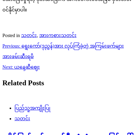
ဝင်နိုင်မှာပါ။
Posted in
သတင်း
,
အားကစားသတင်း
Post
Previous:
ရွေးကော်(ဒုညွှန်)အား လုပ်ကြံခဲ့တဲ့ အကြမ်းဖက်များ
navigation
အားဖမ်းဆီးရမိ
Next:
ယနေ့ဆီဈေး
Related Posts
ပြည်သူ့အကျိုးပြု
သတင်း