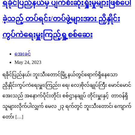
ရခိုင်ပြည်နယ်မှ ပျက်စီးဆုံးရှုံးမှုများဖြစ်ပေါ်
ခဲ့သည့် တပ်ရင်း/တပ်ဖွဲ့များအား ညှိနှိုင်း
ကွပ်ကဲရေးမှူးကြည့်ရှု့စစ်ဆေး
အေးခင်
May 24, 2023
ရခိုင်ပြည်နယ်၊ ဘူးသီးတောင်မြို့နယ်တွင်ရောက်ရှိနေသော
ညှိနှိုင်းကွပ်ကဲရေးမှူး(ကြည်း၊ ရေ၊ လေ)ဗိုလ်ချုပ်ကြီး မောင်မောင်
အေးသည် အနောက်ပိုင်းတိုင်း စစ်ဌာနချုပ် တိုင်းမှူးနှင့် တာဝန်ရှိ
သူများလိုက်ပါလျှက် မေလ ၂၃ ရက်တွင် ဘူးသီးတောင်၊ ကျောက်
တော်၊ […]