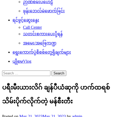
ဉာဏ်စမ်းပဟေဠိ
ဖုန်းဘေလ်မဲဖောက်ခြင်း
ရင်ဖွင့်ဆွေးနွေး
Call Center
သတင်းစကားပေးပို့ရန်
အမေး/အဖြေကဏ္ဍ
ရွေးကောက်ပွဲစိစစ်တွေ့ရှိချက်များ
ပျိုမေVlog
Search
for:
ပရီးမီးယားလိဂ် ချန်ပီယံဆုကို ဟက်ထရစ်
သိမ်းပိုက်လိုက်တဲ့ မန်စီးတီး
Posted on
May 21, 2023
May 21, 2023
by
admin