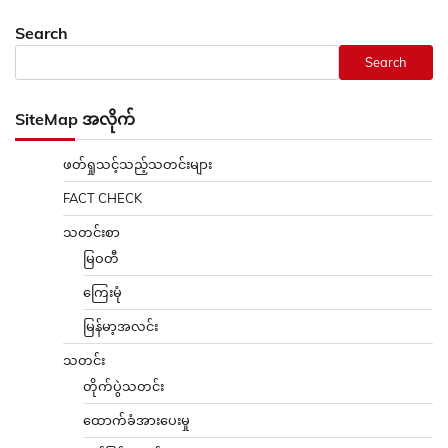
Search
Search
SiteMap အလိုက်
ဖတ်ရှုသင့်သည့်သတင်းများ
FACT CHECK
သတင်းစာ
မြဝတီ
ကြေးမုံ
မြန်မာ့အလင်း
သတင်း
တိုက်ပွဲသတင်း
ထောက်ခံအားပေးမှု