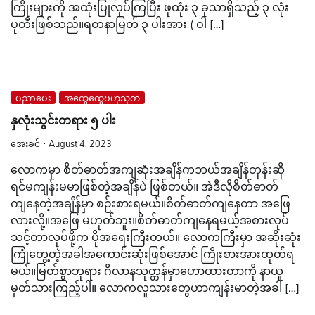
ကြိုးများကို အထုံးပြုလုပ်ကြပြီး ဖုထုံး ၃ ခုသာရှိသည့် ၃ လုံး
ပုတီးဖြစ်သည်။ရတနာမြတ် ၃ ပါးအား ( ဝါ […]
ပညာပေး
အထွေထွေဗဟုသုတ
နှလုံးသွင်းတရား ၅ ပါး
အေးခင်
August 4, 2023
လောကမှာ စိတ်ဓာတ်အကျဆုံးအချိန်ကဘယ်အချိန်တုန်းဆို
ရင်မကျန်းမမာဖြစ်တဲ့အချိန်ပဲ ဖြစ်တယ်။ အဲဒီလိုစိတ်ဓာတ်
ကျနေတဲ့အချိန်မှာ စဉ်းစားရမယ်။စိတ်ဓာတ်ကျနေတာ အဖြေ
လားလို့။အဖြေ မဟုတ်ဘူး။စိတ်ဓာတ်ကျနေရမယ့်အစားလုပ်
သင့်တာလုပ်ဖို့က ပိုအရေးကြီးတယ်။ လောကကြီးမှာ အဆိုးဆုံး
ကြုံတွေ့တဲ့အခါအကောင်းဆုံးဖြစ်အောင် ကြိုးစားအားထုတ်ရ
မယ်။မြတ်စွာဘုရား ဂိလာနသုတ္တန်မှာဟောထားတာကို နာယူ
မှတ်သားကြည့်ပါ။ လောကလူသားတွေဟာကျန်းမာတဲ့အခါ […]