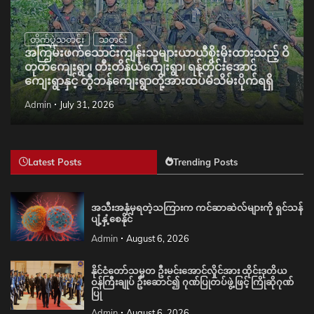
တိုက်ပွဲသတင်း
သတင်း
အကြမ်းဖက်သောင်းကျန်းသူများယာယီစိုးမိုးထားသည့် ဝိ
တုတ်ကျေးရွာ၊ တီးတိန်ယံကျေးရွာ၊ ရန်တိုင်းအောင်
ကျေးရွာနှင့် တွီဘန်ကျေးရွာတို့အားထပ်မံသိမ်းပိုက်ရရှိ
Admin
July 31, 2026
Latest Posts
Trending Posts
အသီးအနှံမှရတဲ့သကြားက ကင်ဆာဆဲလ်များကို ရှင်သန်
ပျံ့နှံ့စေနိုင်
Admin
August 6, 2026
နိုင်ငံတော်သမ္မတ ဦးမင်းအောင်လှိုင်အား ထိုင်းဒုတိယ
ဝန်ကြီးချုပ် ဦးဆောင်၍ ဂုဏ်ပြုတပ်ဖွဲ့ဖြင့် ကြိုဆိုဂုဏ်
ပြု
Admin
August 6, 2026