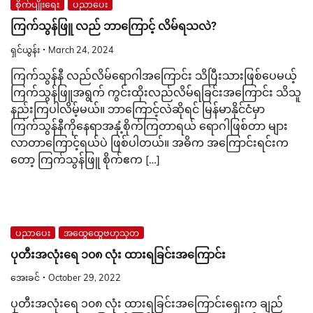
စိုက်ပျိုးရေး
ပညာပေး
ကြက်သွန်ဖြူ လည် ဘာ​ကြောင့် လိမ်ရသလဲ?
ရှင်ယွန်း
March 24, 2024
​ကြက်သွန်နီ လည်လိမ်​ရောဂါအ​ကြောင်း သိပြီး​​သားဖြစ်​ပေမယ့်
ကြက်သွန်ဖြူအရွက် ကွင်းထိုးလည်လိမ်ရခြင်းအ​ကြောင်း သိသူ
နည်းကြပါလိမ့်မယ်။ ဘာ​ကြောင့်လဲဆိုရင် မြန်မာနိုင်ငံမှာ
ကြက်သွန်နီကိုနေရာအနှံ့စိုက်ကြတာရယ် ​ရောဂါဖြစ်တာ များ
လာတာကြောင့်ရယ်ပဲ ဖြစ်ပါတယ်။ အဓိက အ​ကြောင်းရင်းက​
တော့ ကြက်သွန်ဖြူ စိုက်ဧက […]
ပညာပေး
အထွေထွေဗဟုသုတ
ပုတီးအလုံးရေ ၁၀၈ လုံး ထားရခြင်းအကြောင်း
အေးခင်
October 29, 2022
ပုတီးအလုံးရေ ၁၀၈ လုံး ထားရခြင်းအကြောင်းရှေးက ချည်