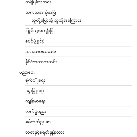
တန်ပြန်သတင်း
သကသအကွဲအပြဲ
သူတို့ပြောတဲ့ သူတို့အကြောင်း
ပြည်သူ့အကျိုးပြု
ပျော်ပွဲရွှင်ပွဲ
အားကစားသတင်း
နိုင်ငံတကာသတင်း
ပညာပေး
စိုက်ပျိုးရေး
မွေးမြူရေး
ကျန်းမာရေး
လက်မှုပညာ
စစ်ဘက်ဥပဒေ
လစာနှင့်စရိတ်နှုန်းထား