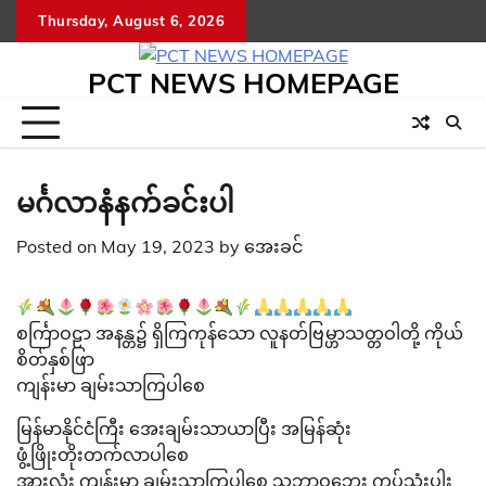
Skip
Thursday, August 6, 2026
to
content
PCT NEWS HOMEPAGE
မင်္ဂလာနံနက်ခင်းပါ
Posted on
May 19, 2023
by
အေးခင်
စင်္ကြာဝဠာ အနန္တ၌ ရှိကြကုန်သော လူနတ်ဗြမ္ဟာသတ္တဝါတို့ ကိုယ်
စိတ်နှစ်ဖြာ
ကျန်းမာ ချမ်းသာကြပါစေ
မြန်မာနိုင်ငံကြီး အေးချမ်းသာယာပြီး အမြန်ဆုံး
ဖွံ့ဖြိုးတိုးတက်လာပါစေ
အားလုံး ကျန်းမာ ချမ်းသာကြပါစေ သဘာဝဘေး ကပ်သုံးပါး