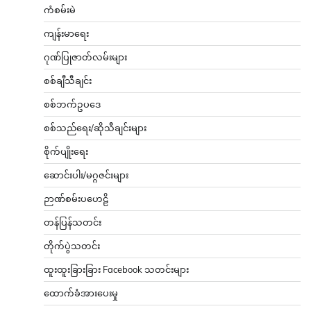
ကံစမ်းမဲ
ကျန်းမာရေး
ဂုဏ်ပြုဇာတ်လမ်းများ
စစ်ချီသီချင်း
စစ်ဘက်ဥပဒေ
စစ်သည်ရေး/ဆိုသီချင်းများ
စိုက်ပျိုးရေး
ဆောင်းပါး/မဂ္ဂဇင်းများ
ဉာဏ်စမ်းပဟေဠိ
တန်ပြန်သတင်း
တိုက်ပွဲသတင်း
ထူးထူးခြားခြား Facebook သတင်းများ
ထောက်ခံအားပေးမှု