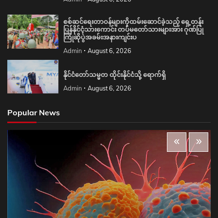
စစ်ဆင်ရေးတာဝန်များကိုထမ်းဆောင်ခဲ့သည့် ရှေ့တန်း
ပြန်နိုင်ငံ့သားကောင်း တပ်မတော်သားများအား ဂုဏ်ပြု
ကြိုဆိုပွဲအခမ်းအနားကျင်းပ
Admin
August 6, 2026
နိုင်ငံတော်သမ္မတ ထိုင်းနိုင်ငံသို့ ရောက်ရှိ
Admin
August 6, 2026
Popular News