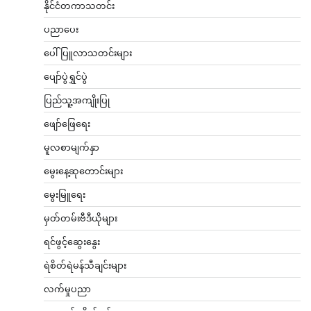
နိုင်ငံတကာသတင်း
ပညာပေး
ပေါ်ပြူလာသတင်းများ
ပျော်ပွဲရွှင်ပွဲ
ပြည်သူ့အကျိုးပြု
ဖျော်ဖြေရေး
မူလစာမျက်နှာ
မွေးနေ့ဆုတောင်းများ
မွေးမြူရေး
မှတ်တမ်းဗီဒီယိုများ
ရင်ဖွင့်ဆွေးနွေး
ရဲစိတ်ရဲမန်သီချင်းများ
လက်မှုပညာ