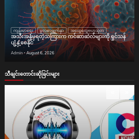
ကျန်းမာရေး
မူလစာမျက်နှာ
အထွေထွေဗဟုသုတ
အသီးအနှံမှရတဲ့သကြားက ကင်ဆာဆဲလ်များကို ရှင်သန်
ပျံ့နှံ့စေနိုင်
Admin
August 6, 2026
သီချင်းတောင်းဆိုခြင်းများ