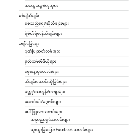
အထွေထွေဗဟုသုတ
စစ်ချီသီချင်း
စစ်သည်ရေး/ဆိုသီချင်းများ
ရဲစိတ်ရဲမာန်သီချင်းများ
ဖျော်ဖြေရေး
ဂုဏ်ပြုဇာတ်လမ်းများ
မှတ်တမ်းဗီဒီယိုများ
မွေးနေ့ဆုတောင်းများ
သီချင်းတောင်းဆိုခြင်းများ
ဝတ္ထု/ကာတွန်း/ကဗျာများ
ဆောင်းပါး/မဂ္ဂဇင်းများ
ပေါ်ပြူလာသတင်းများ
အနုပညာရှင်သတင်းများ
ထူးထူးခြားခြား Facebook သတင်းများ