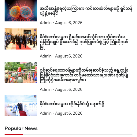
အသီးအနှံမှရတဲ့သကြားက ကင်ဆာဆဲလ်များကို ရှင်သန်
ပျံ့နှံ့စေနိုင်
Admin
August 6, 2026
နိုင်ငံတော်သမ္မတ ဦးမင်းအောင်လှိုင်အား ထိုင်းဒုတိယ
ဝန်ကြီးချုပ် ဦးဆောင်၍ ဂုဏ်ပြုတပ်ဖွဲ့ဖြင့် ကြိုဆိုဂုဏ်
ပြု
Admin
August 6, 2026
စစ်ဆင်ရေးတာဝန်များကိုထမ်းဆောင်ခဲ့သည့် ရှေ့တန်း
ပြန်နိုင်ငံ့သားကောင်း တပ်မတော်သားများအား ဂုဏ်ပြု
ကြိုဆိုပွဲအခမ်းအနားကျင်းပ
Admin
August 6, 2026
နိုင်ငံတော်သမ္မတ ထိုင်းနိုင်ငံသို့ ရောက်ရှိ
Admin
August 6, 2026
Popular News