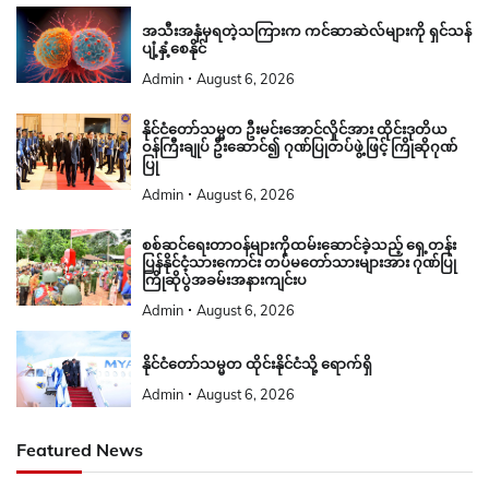
အသီးအနှံမှရတဲ့သကြားက ကင်ဆာဆဲလ်များကို ရှင်သန်
ပျံ့နှံ့စေနိုင်
Admin
August 6, 2026
နိုင်ငံတော်သမ္မတ ဦးမင်းအောင်လှိုင်အား ထိုင်းဒုတိယ
ဝန်ကြီးချုပ် ဦးဆောင်၍ ဂုဏ်ပြုတပ်ဖွဲ့ဖြင့် ကြိုဆိုဂုဏ်
ပြု
Admin
August 6, 2026
စစ်ဆင်ရေးတာဝန်များကိုထမ်းဆောင်ခဲ့သည့် ရှေ့တန်း
ပြန်နိုင်ငံ့သားကောင်း တပ်မတော်သားများအား ဂုဏ်ပြု
ကြိုဆိုပွဲအခမ်းအနားကျင်းပ
Admin
August 6, 2026
နိုင်ငံတော်သမ္မတ ထိုင်းနိုင်ငံသို့ ရောက်ရှိ
Admin
August 6, 2026
Featured News