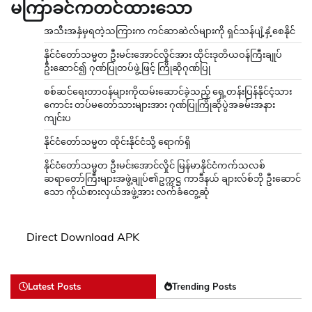
မကြာခင်ကတင်ထားသော
အသီးအနှံမှရတဲ့သကြားက ကင်ဆာဆဲလ်များကို ရှင်သန်ပျံ့နှံ့စေနိုင်
နိုင်ငံတော်သမ္မတ ဦးမင်းအောင်လှိုင်အား ထိုင်းဒုတိယဝန်ကြီးချုပ်
ဦးဆောင်၍ ဂုဏ်ပြုတပ်ဖွဲ့ဖြင့် ကြိုဆိုဂုဏ်ပြု
စစ်ဆင်ရေးတာဝန်များကိုထမ်းဆောင်ခဲ့သည့် ရှေ့တန်းပြန်နိုင်ငံ့သား
ကောင်း တပ်မတော်သားများအား ဂုဏ်ပြုကြိုဆိုပွဲအခမ်းအနား
ကျင်းပ
နိုင်ငံတော်သမ္မတ ထိုင်းနိုင်ငံသို့ ရောက်ရှိ
နိုင်ငံတော်သမ္မတ ဦးမင်းအောင်လှိုင် မြန်မာနိုင်ငံကက်သလစ်
ဆရာတော်ကြီးများအဖွဲ့ချုပ်၏ဥက္ကဋ္ဌ ကာဒီနယ် ချားလ်စ်ဘို ဦးဆောင်
သော ကိုယ်စားလှယ်အဖွဲ့အား လက်ခံတွေ့ဆုံ
Direct Download APK
Latest Posts
Trending Posts