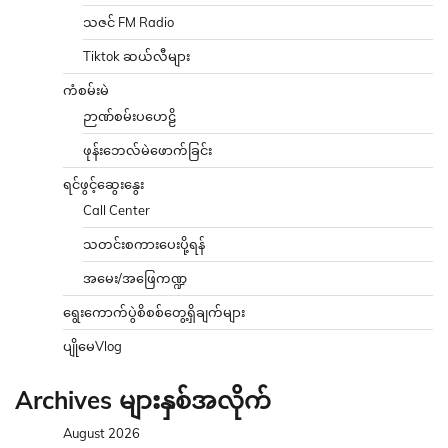
သဇင် FM Radio
Tiktok ဆယ်လီများ
ကံစမ်းမဲ
ဉာဏ်စမ်းပဟေဠိ
ဖုန်းဘေလ်မဲဖောက်ခြင်း
ရင်ဖွင့်ဆွေးနွေး
Call Center
သတင်းစကားပေးပို့ရန်
အမေး/အဖြေကဏ္ဍ
ရွေးကောက်ပွဲစိစစ်တွေ့ရှိချက်များ
ပျိုမေVlog
Archives များနှစ်အလိုက်
August 2026