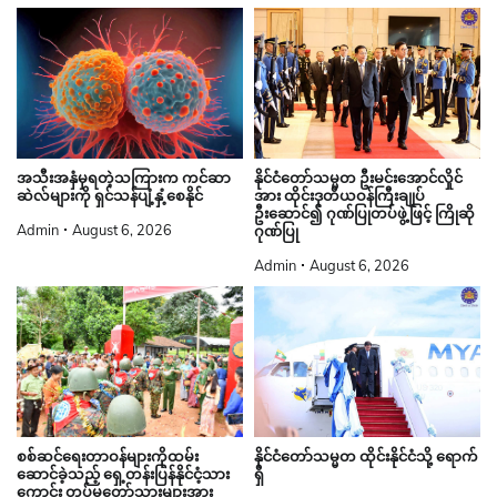
နိုင်ငံတော်သမ္မတ ဦးမင်းအောင်လှိုင်
အသီးအနှံမှရတဲ့သကြားက ကင်ဆာ
အား ထိုင်းဒုတိယဝန်ကြီးချုပ်
ဆဲလ်များကို ရှင်သန်ပျံ့နှံ့စေနိုင်
ဦးဆောင်၍ ဂုဏ်ပြုတပ်ဖွဲ့ဖြင့် ကြိုဆို
Admin
August 6, 2026
ဂုဏ်ပြု
Admin
August 6, 2026
စစ်ဆင်ရေးတာဝန်များကိုထမ်း
နိုင်ငံတော်သမ္မတ ထိုင်းနိုင်ငံသို့ ရောက်
ဆောင်ခဲ့သည့် ရှေ့တန်းပြန်နိုင်ငံ့သား
ရှိ
ကောင်း တပ်မတော်သားများအား