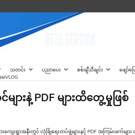
သတင်း
ပညာပေး
စစ်ချီသီချင်း
ဖျော်ဖ
ိုမေVLOG
့ဝင်များနဲ့ PDF များထိတွေ့မှုဖြစ်
သားကျေးရွာအနီးတွင် လုံခြုံရေးတပ်ဖွဲ့များနှင့် PDF အကြမ်းဖက်များ 