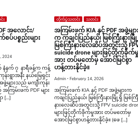
်း
တိုက်ပွဲသတင်း
သတင်း
PDF အလောင်း/
အကြမ်းဖက် KIA နှင့် PDF အဖွဲ့မျာ
်စပ်ပစ္စည်းများ
က ကချင်ပြည်နယ်၊ မြစ်ကြီးနားမြို့ရ
မြစ်ကြီးနားလေဆိပ်အတွင်းသို့ FP
suicide drone များဖြင့်တိုက်ခိုက်မှ
, 2024
အား တပ်မတော်မှ အောင်မြင်စွာ
ဟန့်တားနိုင်ခဲ့။
နံနက် ၇ နာရီခန့်က ကန့်
ုန်းရွာအနီး နယ်မြေရှင်း
Admin
February 14, 2026
ဖွဲ့များသည် မကျီးကုန်း
စဉ် အကြမ်းဖက် PDF များ
အကြမ်းဖက် KIA နှင့် PDF အဖွဲ့များက
ရာ […]
ကချင်ပြည်နယ်၊ မြစ်ကြီးနားမြို့ရှိ မြစ်ကြ
နားလေဆိပ်အတွင်းသို့ FPV suicide dro
များဖြင့်တိုက်ခိုက်မှုအား တပ်မတော်မှ
အောင်မြင်စွာဟန့်တားနိုင်ခဲ့။ (ဖေ […]