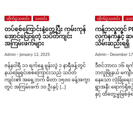
တိုက်ပွဲသတင်း
သတင်း
တိုက်ပွဲသတင်း
သတင
တပ်စစ်ကြောင်းနဲ့တွေ့ပြီး ကမ်းကုန်
ကန့်ဘလူတွင် 
အောင်ပြေးရတဲ့ သပိတ်ကျင်း
လက်နက်နှင့် ဆက
အကြမ်းဖက်များ
သိမ်းဆည်းရရှိ
Admin
January 12, 2025
Admin
December 17
ဇန်နဝါရီ ၁၁ ရက်နေ့ မွန်းလွဲ ၁ နာရီခန့်တွင်
ဒီဇင်ဘာလ ၁၆ ရက် 
နယ်မြေရှင်းစစ်ကြောင်းသည် သပိတ်
ဘလူမြိုနယ် မကျီးက
ကျင်း၏ အရှေ့ဘက် မီတာ ၁၅၀၀ ခန့်အကွာ
နေသော လုံခြုံရေးအ
တွင် အကြမ်းဖက် ၁၀ ဦးနှင့် […]
ရွာအနီး ရောက်ရှိ
နှင့် ထိတွေ့မှုဖြစ်ခဲ့