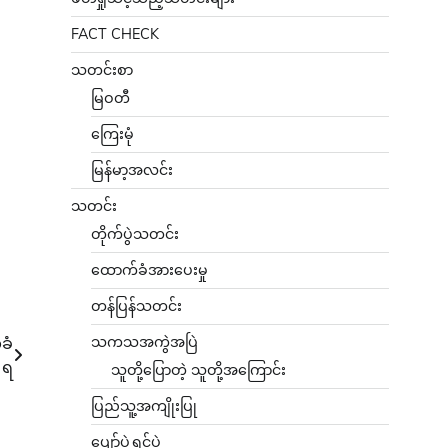
FACT CHECK
သတင်းစာ
မြဝတီ
ကြေးမုံ
မြန်မာ့အလင်း
သတင်း
တိုက်ပွဲသတင်း
ထောက်ခံအားပေးမှု
တန်ပြန်သတင်း
ခံ
သကသအကွဲအပြဲ
ရ
သူတို့ပြောတဲ့ သူတို့အကြောင်း
ပြည်သူ့အကျိုးပြု
ပျော်ပွဲရွှင်ပွဲ