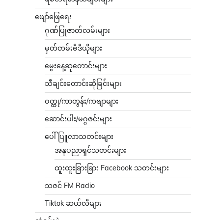
ဖျော်ဖြေရေး
ဂုဏ်ပြုဇာတ်လမ်းများ
မှတ်တမ်းဗီဒီယိုများ
မွေးနေ့ဆုတောင်းများ
သီချင်းတောင်းဆိုခြင်းများ
ဝတ္ထု/ကာတွန်း/ကဗျာများ
ဆောင်းပါး/မဂ္ဂဇင်းများ
ပေါ်ပြူလာသတင်းများ
အနုပညာရှင်သတင်းများ
ထူးထူးခြားခြား Facebook သတင်းများ
သဇင် FM Radio
Tiktok ဆယ်လီများ