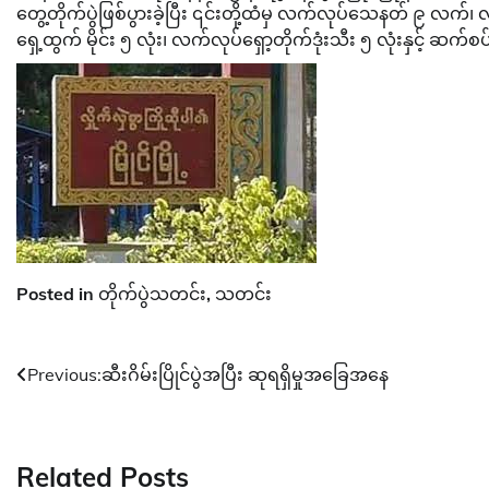
တွေ့တိုက်ပွဲဖြစ်ပွားခဲ့ပြီး ၎င်းတို့ထံမှ လက်လုပ်သေနတ် ၉ လက်
ရှေ့ထွက် မိုင်း ၅ လုံး၊ လက်လုပ်ရှော့တိုက်ဒုံးသီး ၅ လုံးနှင့် ဆ
Posted in
တိုက်ပွဲသတင်း
,
သတင်း
Post
Previous:
ဆီးဂိမ်းပြိုင်ပွဲအပြီး ဆုရရှိမှုအခြေအနေ
navigation
Related Posts