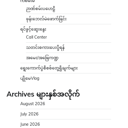
ကံစမ်းမဲ
ဉာဏ်စမ်းပဟေဠိ
ဖုန်းဘေလ်မဲဖောက်ခြင်း
ရင်ဖွင့်ဆွေးနွေး
Call Center
သတင်းစကားပေးပို့ရန်
အမေး/အဖြေကဏ္ဍ
ရွေးကောက်ပွဲစိစစ်တွေ့ရှိချက်များ
ပျိုမေVlog
Archives များနှစ်အလိုက်
August 2026
July 2026
June 2026