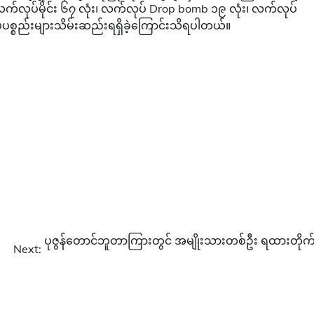
၊ လက်လုပ်မိုင်း ၆၇ လုံး၊ လက်လုပ် Drop bomb ၁၉ လုံး၊ လက်လုပ်
က်စပ်ပစ္စည်းများသိမ်းဆည်းရရှိခဲ့ကြောင်းသိရပါတယ်။
ပုဇွန်တောင်ဘူတာကြားတွင် အမျိုးသားတစ်ဦး ရထားတိုက်
Next: