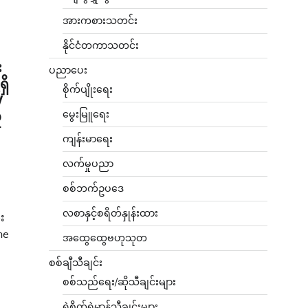
အားကစားသတင်း
နိုင်ငံတကာသတင်း
း
ပညာပေး
ှိ
စိုက်ပျိုးရေး
V
မွေးမြူရေး
ု
ကျန်းမာရေး
လက်မှုပညာ
စစ်ဘက်ဥပဒေ
လစာနှင့်စရိတ်နှုန်းထား
ီး
ne
အထွေထွေဗဟုသုတ
စစ်ချီသီချင်း
စစ်သည်ရေး/ဆိုသီချင်းများ
ရဲစိတ်ရဲမာန်သီချင်းများ