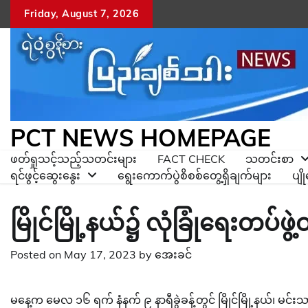
Skip
Friday, August 7, 2026
to
content
PCT NEWS HOMEPAGE
ဖတ်ရှုသင့်သည့်သတင်းများ
FACT CHECK
သတင်းစာ
ရင်ဖွင့်ဆွေးနွေး
ရွေးကောက်ပွဲစိစစ်တွေ့ရှိချက်များ
ပျ
မြိုင်မြို့နယ်၌ လုံခြုံရေးတပ်ဖွဲ
Posted on
May 17, 2023
by
အေးခင်
မနေ့က မေလ ၁၆ ရက် နံနက် ၉ နာရီခွဲခန့်တွင် မြိုင်မြို့နယ်၊ မင်း