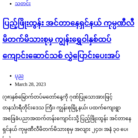
သတင်း
ပြည့်ဖြိုးထွန်း အင်တာနေရှင်နယ် ကုမ္ပဏီလီ
မိတက်မိသားစုမှ ကျွန်းရွှေဝါနှစ်ထပ်
ကျောင်းဆောင်သစ် လွှဲပြောင်းပေးအပ်
ပုည
March 28, 2023
(၇၈)နှစ်မြောက်တပ်မတော်နေ့ကို ဂုဏ်ပြုသောအားဖြင့်
တနင်္သာရီတိုင်းဒေသ ကြီး၊ ကျွန်းစုမြို့နယ်၊ ပထက်ကျေးရွာ
အခြေခံပညာအထက်တန်းကျောင်းသို့ ပြည့်ဖြိုးထွန်း အင်တာနေ
ရှင်နယ် ကုမ္ပဏီလီမိတက်မိသားစုမှ အလျား ၂၄၀၊ အနံ ၃၀ ပေ၊
[…]