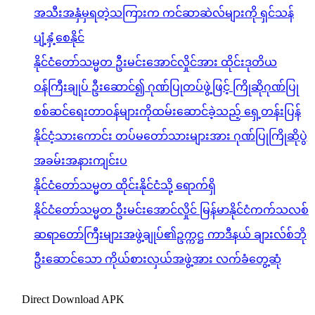
အသီးအနှံမှရတဲ့သကြားက ကင်ဆာဆဲလ်များကို ရှင်သန်
ပျံ့နှံ့စေနိုင်
နိုင်ငံတော်သမ္မတ ဦးမင်းအောင်လှိုင်အား ထိုင်းဒုတိယ
ဝန်ကြီးချုပ် ဦးဆောင်၍ ဂုဏ်ပြုတပ်ဖွဲ့ဖြင့် ကြိုဆိုဂုဏ်ပြု
စစ်ဆင်ရေးတာဝန်များကိုထမ်းဆောင်ခဲ့သည့် ရှေ့တန်းပြန်
နိုင်ငံ့သားကောင်း တပ်မတော်သားများအား ဂုဏ်ပြုကြိုဆိုပွဲ
အခမ်းအနားကျင်းပ
နိုင်ငံတော်သမ္မတ ထိုင်းနိုင်ငံသို့ ရောက်ရှိ
နိုင်ငံတော်သမ္မတ ဦးမင်းအောင်လှိုင် မြန်မာနိုင်ငံကက်သလစ်
ဆရာတော်ကြီးများအဖွဲ့ချုပ်၏ဥက္ကဋ္ဌ ကာဒီနယ် ချားလ်စ်ဘို
ဦးဆောင်သော ကိုယ်စားလှယ်အဖွဲ့အား လက်ခံတွေ့ဆုံ
Direct Download APK