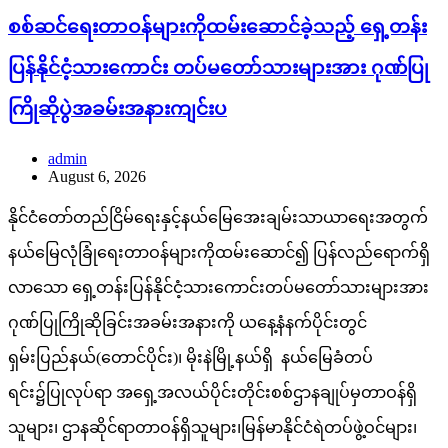
စစ်ဆင်ရေးတာဝန်များကိုထမ်းဆောင်ခဲ့သည့် ရှေ့တန်း
ပြန်နိုင်ငံ့သားကောင်း တပ်မတော်သားများအား ဂုဏ်ပြု
ကြိုဆိုပွဲအခမ်းအနားကျင်းပ
admin
August 6, 2026
နိုင်ငံတော်တည်ငြိမ်ရေးနှင့်နယ်မြေအေးချမ်းသာယာရေးအတွက်
နယ်မြေလုံခြုံရေးတာဝန်များကိုထမ်းဆောင်၍ ပြန်လည်ရောက်ရှိ
လာသော ရှေ့တန်းပြန်နိုင်ငံ့သားကောင်းတပ်မတော်သားများအား
ဂုဏ်ပြုကြိုဆိုခြင်းအခမ်းအနားကို ယနေ့နံနက်ပိုင်းတွင်
ရှမ်းပြည်နယ်(တောင်ပိုင်း)၊ မိုးနဲမြို့နယ်ရှိ နယ်မြေခံတပ်
ရင်း၌ပြုလုပ်ရာ အရှေ့အလယ်ပိုင်းတိုင်းစစ်ဌာနချုပ်မှတာဝန်ရှိ
သူများ၊ ဌာနဆိုင်ရာတာဝန်ရှိသူများ၊မြန်မာနိုင်ငံရဲတပ်ဖွဲ့ဝင်များ၊