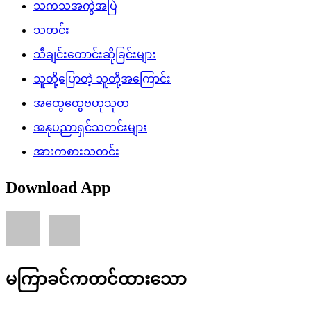
သကသအကွဲအပြဲ
သတင်း
သီချင်းတောင်းဆိုခြင်းများ
သူတို့ပြောတဲ့ သူတို့အကြောင်း
အထွေထွေဗဟုသုတ
အနုပညာရှင်သတင်းများ
အားကစားသတင်း
Download App
မကြာခင်ကတင်ထားသော