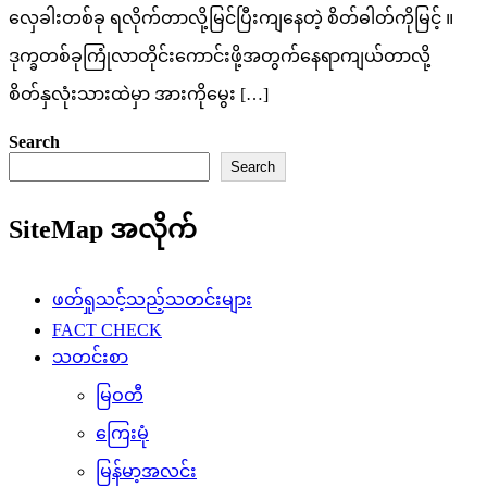
လှေခါးတစ်ခု ရလိုက်တာလို့မြင်ပြီးကျနေတဲ့ စိတ်ဓါတ်ကိုမြင့် ။
ဒုက္ခတစ်ခုကြုံလာတိုင်းကောင်းဖို့အတွက်နေရာကျယ်တာလို့
စိတ်နှလုံးသားထဲမှာ အားကိုမွေး […]
Search
Search
SiteMap အလိုက်
ဖတ်ရှုသင့်သည့်သတင်းများ
FACT CHECK
သတင်းစာ
မြဝတီ
ကြေးမုံ
မြန်မာ့အလင်း