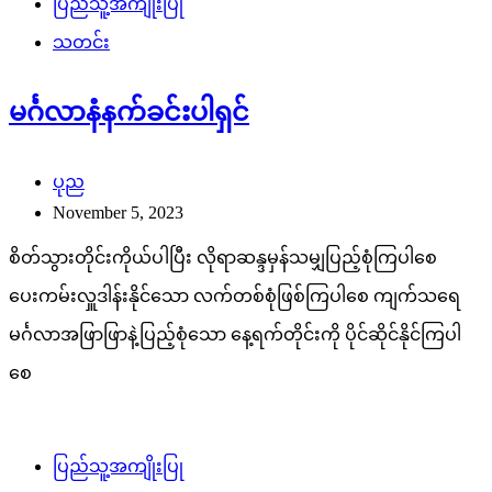
ပြည်သူ့အကျိုးပြု
သတင်း
မင်္ဂလာနံနက်ခင်းပါရှင်
ပုည
November 5, 2023
စိတ်သွားတိုင်းကိုယ်ပါပြီး လိုရာဆန္ဒမှန်သမျှပြည့်စုံကြပါစေ
ပေးကမ်းလှူဒါန်းနိုင်သော လက်တစ်စုံဖြစ်ကြပါစေ ကျက်သရေ
မင်္ဂလာအဖြာဖြာနဲ့ပြည့်စုံသော နေ့ရက်တိုင်းကို ပိုင်ဆိုင်နိုင်ကြပါ
စေ
ပြည်သူ့အကျိုးပြု