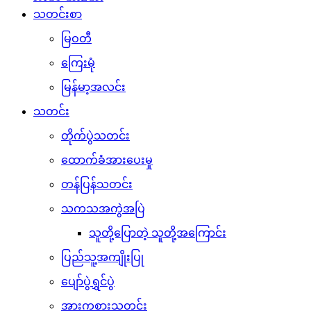
သတင်းစာ
မြဝတီ
ကြေးမုံ
မြန်မာ့အလင်း
သတင်း
တိုက်ပွဲသတင်း
ထောက်ခံအားပေးမှု
တန်ပြန်သတင်း
သကသအကွဲအပြဲ
သူတို့ပြောတဲ့ သူတို့အကြောင်း
ပြည်သူ့အကျိုးပြု
ပျော်ပွဲရွှင်ပွဲ
အားကစားသတင်း