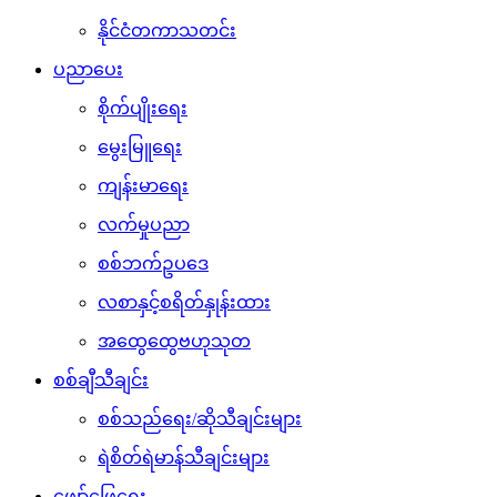
နိုင်ငံတကာသတင်း
ပညာပေး
စိုက်ပျိုးရေး
မွေးမြူရေး
ကျန်းမာရေး
လက်မှုပညာ
စစ်ဘက်ဥပဒေ
လစာနှင့်စရိတ်နှုန်းထား
အထွေထွေဗဟုသုတ
စစ်ချီသီချင်း
စစ်သည်ရေး/ဆိုသီချင်းများ
ရဲစိတ်ရဲမာန်သီချင်းများ
ဖျော်ဖြေရေး