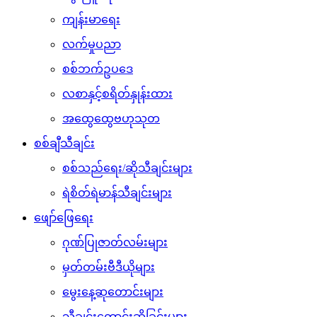
ကျန်းမာရေး
လက်မှုပညာ
စစ်ဘက်ဥပဒေ
လစာနှင့်စရိတ်နှုန်းထား
အထွေထွေဗဟုသုတ
စစ်ချီသီချင်း
စစ်သည်ရေး/ဆိုသီချင်းများ
ရဲစိတ်ရဲမာန်သီချင်းများ
ဖျော်ဖြေရေး
ဂုဏ်ပြုဇာတ်လမ်းများ
မှတ်တမ်းဗီဒီယိုများ
မွေးနေ့ဆုတောင်းများ
သီချင်းတောင်းဆိုခြင်းများ