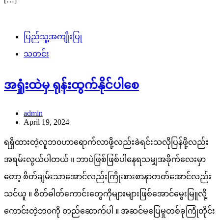
ပြည်သူ့အကျိုးပြု
သတင်း
အရှုံးထဲမှ ရုန်းထွက်နိုင်ပါစေ
admin
April 19, 2024
ရရှိထားတဲ့လူဘ၀ဟာရောက်လာဖို့လည်းခဲရင်းသလိုပြန်ဖို့လည်း
အရမ်းလွယ်ပါတယ် ။ ဘာပဲဖြစ်ဖြစ်ပါနေရသမျှအခိုက်လေးမှာ
တော့ စိတ်ချမ်းသာအောင်လည်းကြိုးစားစာနာတတ်အောင်လည်း
သင်ယူ ။ စိတ်ဓါတ်ကောင်းတွေကိုများများဖြစ်အောင်မွေးမြူလို့
ကောင်းတဲ့ဘ၀ကို တည်ဆောက်ပါ ။ အဆင်မပြေမှုတစ်ခုကြုံတိုင်း