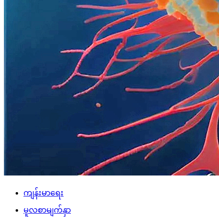
ကျန်းမာရေး
မူလစာမျက်နှာ