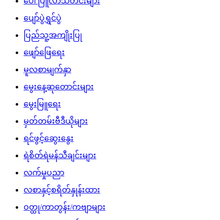
ပေါ်ပြူလာသတင်းများ
ပျော်ပွဲရွှင်ပွဲ
ပြည်သူ့အကျိုးပြု
ဖျော်ဖြေရေး
မူလစာမျက်နှာ
မွေးနေ့ဆုတောင်းများ
မွေးမြူရေး
မှတ်တမ်းဗီဒီယိုများ
ရင်ဖွင့်ဆွေးနွေး
ရဲစိတ်ရဲမန်သီချင်းများ
လက်မှုပညာ
လစာနှင့်စရိတ်နှုန်းထား
ဝတ္ထု/ကာတွန်း/ကဗျာများ