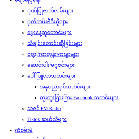
ဂုဏ်ပြုဇာတ်လမ်းများ
မှတ်တမ်းဗီဒီယိုများ
မွေးနေ့ဆုတောင်းများ
သီချင်းတောင်းဆိုခြင်းများ
ဝတ္ထု/ကာတွန်း/ကဗျာများ
ဆောင်းပါး/မဂ္ဂဇင်းများ
ပေါ်ပြူလာသတင်းများ
အနုပညာရှင်သတင်းများ
ထူးထူးခြားခြား Facebook သတင်းများ
သဇင် FM Radio
Tiktok ဆယ်လီများ
ကံစမ်းမဲ