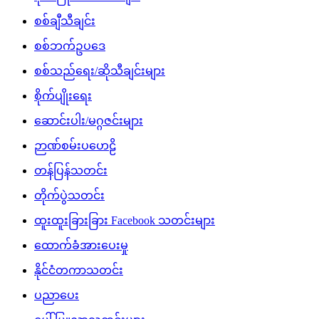
စစ်ချီသီချင်း
စစ်ဘက်ဥပဒေ
စစ်သည်ရေး/ဆိုသီချင်းများ
စိုက်ပျိုးရေး
ဆောင်းပါး/မဂ္ဂဇင်းများ
ဉာဏ်စမ်းပဟေဠိ
တန်ပြန်သတင်း
တိုက်ပွဲသတင်း
ထူးထူးခြားခြား Facebook သတင်းများ
ထောက်ခံအားပေးမှု
နိုင်ငံတကာသတင်း
ပညာပေး