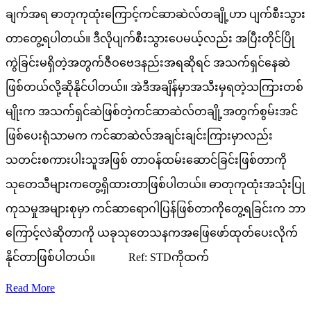
ချက်အရ ဓာတုကုထုံးကြောင့်ကင်ဆာဆဲလ်တချို့ဟာ ပျက်စီးသွား
တာတွေ့ရပါတယ်။ ဒီလိုပျက်စီးသွားပေမယ့်လည်း အပြီးတိုင်ပြို
ကွဲခြင်းမရှိတဲ့အတွက်ဇီဝဗေဒနည်းအရဆိုရင် အသက်ရှင်နေဆဲ
ဖြစ်တယ်လို့ဆိုနိုင်ပါတယ်။ အဲဒီအချိန်မှာအသီးမှရတဲ့သကြားတစ်
မျိုးက အသက်ရှင်ဆဲဖြစ်တဲ့ကင်ဆာဆဲလ်တချို့အတွက်စွမ်းအင်
ဖြစ်ပေးရုံသာမက ကင်ဆာဆဲလ်အချင်းချင်းကြားမှာလည်း
သတင်းစကားပါးသူအဖြစ် တာဝန်ထမ်းဆောင်ခြင်းဖြစ်တာကို
သုတေသီများကတွေ့ရှိထားတာဖြစ်ပါတယ်။ ဓာတုကုထုံးအသုံးပြု
ကုသမှုအများစုမှာ ကင်ဆာရောဂါပြန်ဖြစ်တာကိုတွေ့ရခြင်းက ဘာ
ကြောင့်လဲဆိုတာကို ယခုသုတေသနကအဖြေဖော်ထုတ်ပေးလိုက်
နိုင်တာဖြစ်ပါတယ်။ Ref: STDကိုထက်
Read More