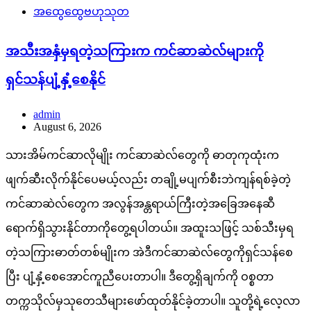
အထွေထွေဗဟုသုတ
အသီးအနှံမှရတဲ့သကြားက ကင်ဆာဆဲလ်များကို
ရှင်သန်ပျံ့နှံ့စေနိုင်
admin
August 6, 2026
သားအိမ်ကင်ဆာလိုမျိုး ကင်ဆာဆဲလ်တွေကို ဓာတုကုထုံးက
ဖျက်ဆီးလိုက်နိုင်ပေမယ့်လည်း တချို့မပျက်စီးဘဲကျန်ရစ်ခဲ့တဲ့
ကင်ဆာဆဲလ်တွေက အလွန်အန္တရာယ်ကြီးတဲ့အခြေအနေဆီ
ရောက်ရှိသွားနိုင်တာကိုတွေ့ရပါတယ်။ အထူးသဖြင့် သစ်သီးမှရ
တဲ့သကြားဓာတ်တစ်မျိုးက အဲဒီကင်ဆာဆဲလ်တွေကိုရှင်သန်စေ
ပြီး ပျံ့နှံ့စေအောင်ကူညီပေးတာပါ။ ဒီတွေ့ရှိချက်ကို ဝစ္စတာ
တက္ကသိုလ်မှသုတေသီများဖော်ထုတ်နိုင်ခဲ့တာပါ။ သူတို့ရဲ့လေ့လာ