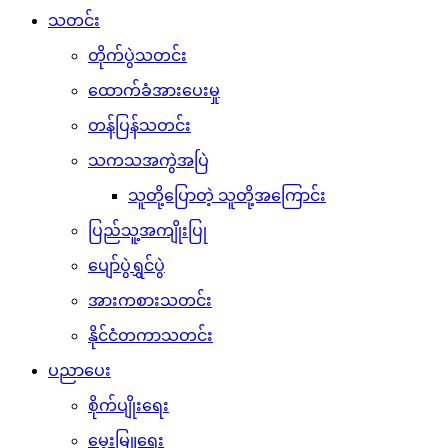
သတင်း
တိုက်ပွဲသတင်း
ထောက်ခံအားပေးမှု
တန်ပြန်သတင်း
သကသအကွဲအပြဲ
သူတို့ပြောတဲ့ သူတို့အကြောင်း
ပြည်သူ့အကျိုးပြု
ပျော်ပွဲရွှင်ပွဲ
အားကစားသတင်း
နိုင်ငံတကာသတင်း
ပညာပေး
စိုက်ပျိုးရေး
မွေးမြူရေး