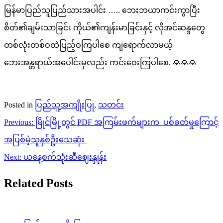
မြန်မာပြည်သူပြည်သားအပါင်း ….. ဘေးဘယာကင်းကွာပြီး
စိတ်၏ချမ်းသာခြင်း ကိုယ်၏ကျန်းမာခြင်းနှင့် လိုအင်ဆန္ဒတွေ
တစ်လုံးတစ်ဝထဲပြည့်ဝကြပါစေ ကျရောက်လာမယ့်
ဘေးအန္တရာယ်အပေါင်းမှလည်း ကင်းဝေးကြပါစေ. 🙏🙏🙏
Posted in
ပြည်သူ့အကျိုးပြု
,
သတင်း
Post
Previous:
မြိုင်မြို့တွင် PDF အကြမ်းဖက်များက ပစ်ခတ်မှုကြောင့်
navigation
အပြစ်မဲ့သူနှစ်ဦးသေဆုံး
Next:
ယနေ့စက်သုံးဆီဈေးနှုန်း
Related Posts