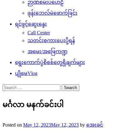
ဉာဏ်စမ်းပဟေဠိ
ဖုန်းဘေလ်မဲဖောက်ခြင်း
ရင်ဖွင့်ဆွေးနွေး
Call Center
သတင်းစကားပေးပို့ရန်
အမေး/အဖြေကဏ္ဍ
ရွေးကောက်ပွဲစိစစ်တွေ့ရှိချက်များ
ပျိုမေVlog
Search
for:
မင်္ဂလာ မနက်ခင်းပါ
Posted on
May 12, 2023
May 12, 2023
by
အေးခင်