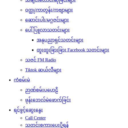
ဝတ္ထု/ကာတွန်း/ကဗျာများ
ဆောင်းပါး/မဂ္ဂဇင်းများ
ပေါ်ပြူလာသတင်းများ
အနုပညာရှင်သတင်းများ
ထူးထူးခြားခြား Facebook သတင်းများ
သဇင် FM Radio
Tiktok ဆယ်လီများ
ကံစမ်းမဲ
ဉာဏ်စမ်းပဟေဠိ
ဖုန်းဘေလ်မဲဖောက်ခြင်း
ရင်ဖွင့်ဆွေးနွေး
Call Center
သတင်းစကားပေးပို့ရန်