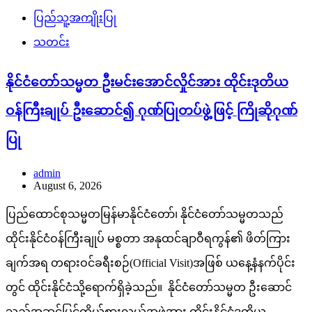
ပြည်သူ့အကျိုးပြု
သတင်း
နိုင်ငံတော်သမ္မတ ဦးမင်းအောင်လှိုင်အား ထိုင်းဒုတိယ
ဝန်ကြီးချုပ် ဦးဆောင်၍ ဂုဏ်ပြုတပ်ဖွဲ့ဖြင့် ကြိုဆိုဂုဏ်
ပြု
admin
August 6, 2026
ပြည်ထောင်စုသမ္မတမြန်မာနိုင်ငံတော်၊ နိုင်ငံတော်သမ္မတသည်
ထိုင်းနိုင်ငံဝန်ကြီးချုပ် မစ္စတာ အနုထင်ချာဝီရကွန်၏ ဖိတ်ကြား
ချက်အရ တရားဝင်ခရီးစဉ်(Official Visit)အဖြစ် ယနေ့နံနက်ပိုင်း
တွင် ထိုင်းနိုင်ငံသို့ရောက်ရှိခဲ့သည်။ နိုင်ငံတော်သမ္မတ ဦးဆောင်
သည့်အဆင့်မြင့်ကိုယ်စားလှယ်အဖွဲ့အား ထိုင်းနိုင်ငံဒုတိယ