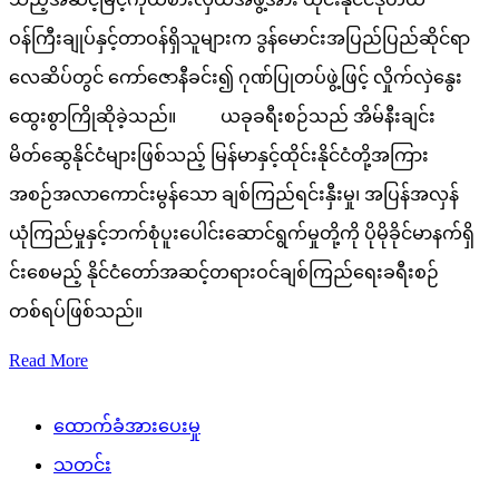
ဝန်ကြီးချုပ်နှင့်တာဝန်ရှိသူများက ဒွန်မောင်းအပြည်ပြည်ဆိုင်ရာ
လေဆိပ်တွင် ကော်ဇောနီခင်း၍ ဂုဏ်ပြုတပ်ဖွဲ့ဖြင့် လှိုက်လှဲနွေး
ထွေးစွာကြိုဆိုခဲ့သည်။ ယခုခရီးစဉ်သည် အိမ်နီးချင်း
မိတ်ဆွေနိုင်ငံများဖြစ်သည့် မြန်မာနှင့်ထိုင်းနိုင်ငံတို့အကြား
အစဉ်အလာကောင်းမွန်သော ချစ်ကြည်ရင်းနှီးမှု၊ အပြန်အလှန်
ယုံကြည်မှုနှင့်ဘက်စုံပူးပေါင်းဆောင်ရွက်မှုတို့ကို ပိုမိုခိုင်မာနက်ရှိ
င်းစေမည့် နိုင်ငံတော်အဆင့်တရားဝင်ချစ်ကြည်ရေးခရီးစဉ်
တစ်ရပ်ဖြစ်သည်။
Read More
ထောက်ခံအားပေးမှု
သတင်း