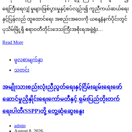
ရေကြီးရေလျှံ မှုများဖြစ်ပွားမှုနှင့်စပ်လျဉ်း၍ ကူညီကယ်ဆယ်ရေး
နှင့်ပြန်လည် ထူထောင်ရေး အစည်းအဝေးကို ယနေ့နံနက်ပိုင်းတွင်
ပုသိမ်မြို့ရှိ ဧရာဝတီတိုင်းဒေသကြီးအစိုးရအဖွဲ့ရုံး…
Read More
မူလစာမျက်နှာ
သတင်း
အမျိုးသားစည်းလုံးညီညွတ်ရေးနှင့်ငြိမ်းချမ်းရေးဖော်
ဆောင်မှုညှိနှိုင်းရေးကော်မတီနှင့် ရှမ်းပြည်တိုးတက်
ရေးပါတီ(SSPP)တို့ တွေ့ဆုံဆွေးနွေး
admin
August 8, 2026