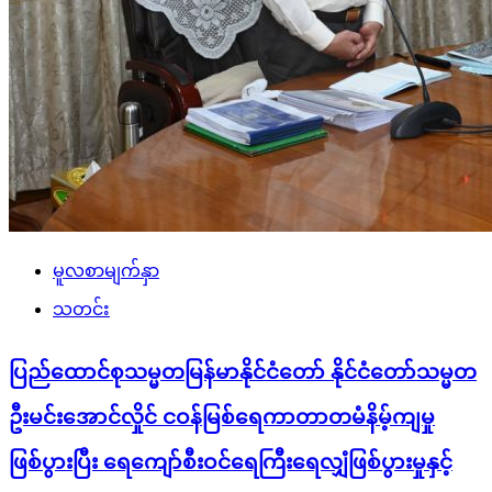
မူလစာမျက်နှာ
သတင်း
ပြည်ထောင်စုသမ္မတမြန်မာနိုင်ငံတော် နိုင်ငံတော်သမ္မတ
ဦးမင်းအောင်လှိုင် ငဝန်မြစ်ရေကာတာတမံနိမ့်ကျမှု
ဖြစ်ပွားပြီး ရေကျော်စီးဝင်ရေကြီးရေလျှံဖြစ်ပွားမှုနှင့်