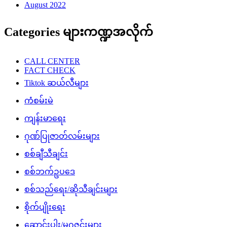
August 2022
Categories များကဏ္ဍအလိုက်
CALL CENTER
FACT CHECK
Tiktok ဆယ်လီများ
ကံစမ်းမဲ
ကျန်းမာရေး
ဂုဏ်ပြုဇာတ်လမ်းများ
စစ်ချီသီချင်း
စစ်ဘက်ဥပဒေ
စစ်သည်ရေး/ဆိုသီချင်းများ
စိုက်ပျိုးရေး
ဆောင်းပါး/မဂ္ဂဇင်းများ