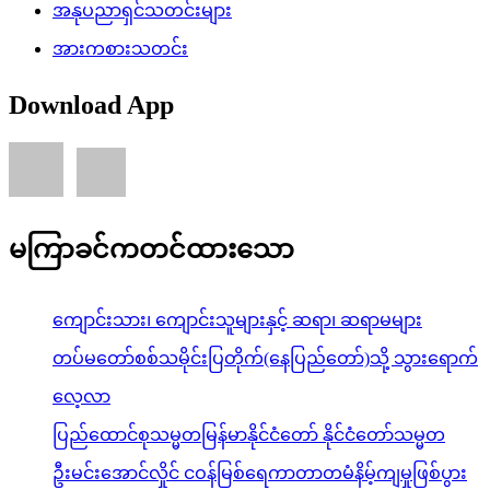
အနုပညာရှင်သတင်းများ
အားကစားသတင်း
Download App
မကြာခင်ကတင်ထားသော
ကျောင်းသား၊ ကျောင်းသူများနှင့် ဆရာ၊ ဆရာမများ
တပ်မတော်စစ်သမိုင်းပြတိုက်(နေပြည်တော်)သို့ သွားရောက်
လေ့လာ
ပြည်ထောင်စုသမ္မတမြန်မာနိုင်ငံတော် နိုင်ငံတော်သမ္မတ
ဦးမင်းအောင်လှိုင် ငဝန်မြစ်ရေကာတာတမံနိမ့်ကျမှုဖြစ်ပွား