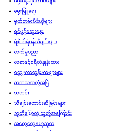
မွေးနေ့ဆုတောင်းများ
မွေးမြူရေး
မှတ်တမ်းဗီဒီယိုများ
ရင်ဖွင့်ဆွေးနွေး
ရဲစိတ်ရဲမန်သီချင်းများ
လက်မှုပညာ
လစာနှင့်စရိတ်နှုန်းထား
ဝတ္ထု/ကာတွန်း/ကဗျာများ
သကသအကွဲအပြဲ
သတင်း
သီချင်းတောင်းဆိုခြင်းများ
သူတို့ပြောတဲ့ သူတို့အကြောင်း
အထွေထွေဗဟုသုတ