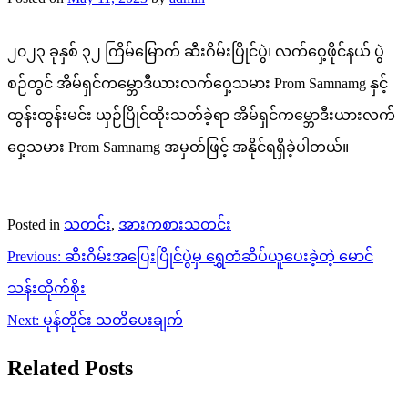
၂၀၂၃ ခုနှစ် ၃၂ ကြိမ်မြောက် ဆီးဂိမ်းပြိုင်ပွဲ၊ လက်ဝှေ့ဖိုင်နယ် ပွဲ
စဉ်တွင် အိမ်ရှင်ကမ္ဘောဒီယားလက်ဝှေ့သမား Prom Samnamg နှင့်
ထွန်းထွန်းမင်း ယှဉ်ပြိုင်ထိုးသတ်ခဲ့ရာ အိမ်ရှင်ကမ္ဘောဒီးယားလက်
ဝှေ့သမား Prom Samnamg အမှတ်ဖြင့် အနိုင်ရရှိခဲ့ပါတယ်။
Posted in
သတင်း
,
အားကစားသတင်း
Post
Previous:
ဆီးဂိမ်းအပြေးပြိုင်ပွဲမှ ရွှေတံဆိပ်ယူပေးခဲ့တဲ့ မောင်
navigation
သန်းထိုက်စိုး
Next:
မုန်တိုင်း သတိပေးချက်
Related Posts