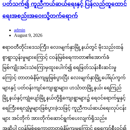
ပတ်သက်၍ ကူညီကယ်ဆယ်ရေးနှင့် ပြန်လည်ထူထောင်
ရေးအစည်းအဝေးသို့တက်ရောက်
admin
August 9, 2026
ဧရာဝတီတိုင်းဒေသကြီး၊ လေးမျက်နှာမြို့နယ်တွင် မိုးသည်းထန်
စွာရွာသွန်းမှုများကြောင့် ငဝန်မြစ်ရေကာတာ၏အောက်ခံ
မြစ်ကျိုးအင်းသဲကြောမှထူးပေါက်၍ ရေဖြတ်သန်းစီးဆင်းမှု
ကြောင့် တာတမံနိမ့်ကျမှုဖြစ်ပွားပြီး လေးမျက်နှာမြို့ပေါ်ရပ်ကွက်
များနှင့် ပတ်ဝန်းကျင်ကျေးရွာများ၊ ဟင်္သာတမြို့နယ်၊ ရေကြည်
မြို့နယ်နှင့်ကျုံပျော်မြို့နယ်တို့ရှိကျေးရွာများ၌ ရေဝင်ရောက်မှုနှင့်
ရေကြီးရေလျှံမှုများဖြစ်ပွားခဲ့သဖြင့် ကူညီကယ်ဆယ်ရေးလုပ်ငန်း
များ အင်တိုက် အားတိုက်ဆောင်ရွက်ပေးလျက်ရှိသည်။
အဆိုပါ ငဝန်မြစ်ရေကာတာတမံနိမ့်ကျမှုကြောင့် ရေကျော်စီးဝင်၍