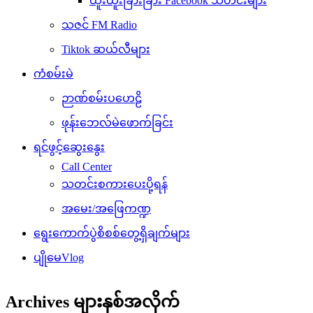
ထူးထူးခြားခြား Facebook သတင်းများ
သဇင် FM Radio
Tiktok ဆယ်လီများ
ကံစမ်းမဲ
ဉာဏ်စမ်းပဟေဠိ
ဖုန်းဘေလ်မဲဖောက်ခြင်း
ရင်ဖွင့်ဆွေးနွေး
Call Center
သတင်းစကားပေးပို့ရန်
အမေး/အဖြေကဏ္ဍ
ရွေးကောက်ပွဲစိစစ်တွေ့ရှိချက်များ
ပျိုမေVlog
Archives များနှစ်အလိုက်