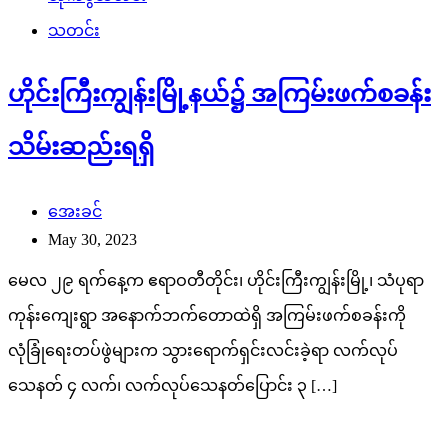
သတင်း
ဟိုင်းကြီးကျွန်းမြို့နယ်၌ အကြမ်းဖက်စခန်း
သိမ်းဆည်းရရှိ
အေးခင်
May 30, 2023
မေလ ၂၉ ရက်နေ့က ဧရာဝတီတိုင်း၊ ဟိုင်းကြီးကျွန်းမြို့၊ သံပုရာ
ကုန်းကျေးရွာ အနောက်ဘက်တောထဲရှိ အကြမ်းဖက်စခန်းကို
လုံခြုံရေးတပ်ဖွဲများက သွားရောက်ရှင်းလင်းခဲ့ရာ လက်လုပ်
သေနတ် ၄ လက်၊ လက်လုပ်သေနတ်ပြောင်း ၃ […]