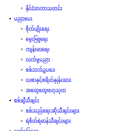
နိုင်ငံတကာသတင်း
ပညာပေး
စိုက်ပျိုးရေး
မွေးမြူရေး
ကျန်းမာရေး
လက်မှုပညာ
စစ်ဘက်ဥပဒေ
လစာနှင့်စရိတ်နှုန်းထား
အထွေထွေဗဟုသုတ
စစ်ချီသီချင်း
စစ်သည်ရေး/ဆိုသီချင်းများ
ရဲစိတ်ရဲမာန်သီချင်းများ
ဖျော်ဖြေရေး