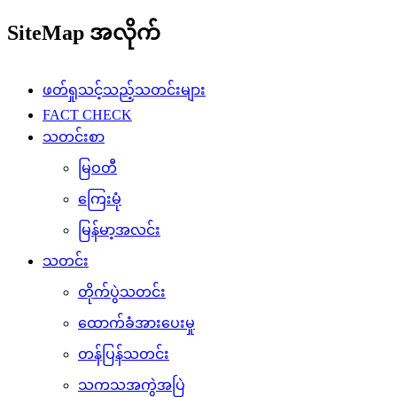
SiteMap အလိုက်
ဖတ်ရှုသင့်သည့်သတင်းများ
FACT CHECK
သတင်းစာ
မြဝတီ
ကြေးမုံ
မြန်မာ့အလင်း
သတင်း
တိုက်ပွဲသတင်း
ထောက်ခံအားပေးမှု
တန်ပြန်သတင်း
သကသအကွဲအပြဲ