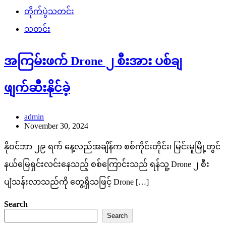
တိုက်ပွဲသတင်း
သတင်း
အကြမ်းဖက် Drone ၂ စီးအား ပစ်ချ
ဖျက်ဆီးနိုင်ခဲ့
admin
November 30, 2024
နိုဝင်ဘာ ၂၉ ရက် နေ့လည်အချိန်က စစ်ကိုင်းတိုင်း၊ မြင်းမူမြို့တွင်
နယ်မြေရှင်းလင်းနေသည့် စစ်ကြောင်းသည် ရန်သူ့ Drone ၂ စီး
ပျံသန်းလာသည်ကို တွေ့ရှိသဖြင့် Drone […]
Search
Search