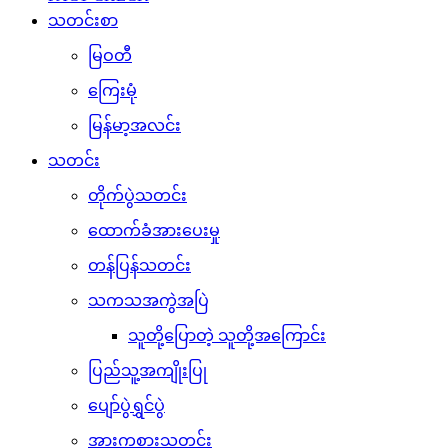
သတင်းစာ
မြဝတီ
ကြေးမုံ
မြန်မာ့အလင်း
သတင်း
တိုက်ပွဲသတင်း
ထောက်ခံအားပေးမှု
တန်ပြန်သတင်း
သကသအကွဲအပြဲ
သူတို့ပြောတဲ့ သူတို့အကြောင်း
ပြည်သူ့အကျိုးပြု
ပျော်ပွဲရွှင်ပွဲ
အားကစားသတင်း