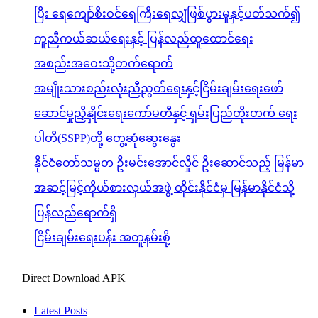
ပြီး ရေကျော်စီးဝင်ရေကြီးရေလျှံဖြစ်ပွားမှုနှင့်ပတ်သက်၍
ကူညီကယ်ဆယ်ရေးနှင့် ပြန်လည်ထူထောင်ရေး
အစည်းအဝေးသို့တက်ရောက်
အမျိုးသားစည်းလုံးညီညွတ်ရေးနှင့်ငြိမ်းချမ်းရေးဖော်
ဆောင်မှုညှိနှိုင်းရေးကော်မတီနှင့် ရှမ်းပြည်တိုးတက် ရေး
ပါတီ(SSPP)တို့ တွေ့ဆုံဆွေးနွေး
နိုင်ငံတော်သမ္မတ ဦးမင်းအောင်လှိုင် ဦးဆောင်သည့် မြန်မာ
အဆင့်မြင့်ကိုယ်စားလှယ်အဖွဲ့ ထိုင်းနိုင်ငံမှ မြန်မာနိုင်ငံသို့
ပြန်လည်ရောက်ရှိ
ငြိမ်းချမ်းရေးပန်း အတူနမ်းစို့
Direct Download APK
Latest Posts