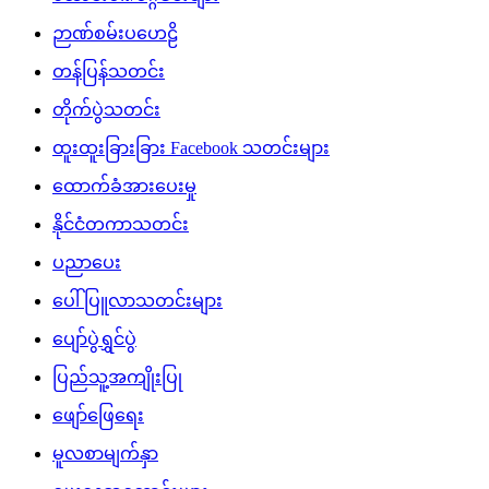
ဉာဏ်စမ်းပဟေဠိ
တန်ပြန်သတင်း
တိုက်ပွဲသတင်း
ထူးထူးခြားခြား Facebook သတင်းများ
ထောက်ခံအားပေးမှု
နိုင်ငံတကာသတင်း
ပညာပေး
ပေါ်ပြူလာသတင်းများ
ပျော်ပွဲရွှင်ပွဲ
ပြည်သူ့အကျိုးပြု
ဖျော်ဖြေရေး
မူလစာမျက်နှာ