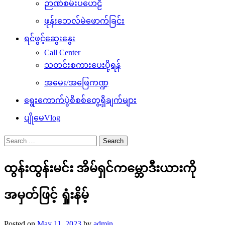
ဉာဏ်စမ်းပဟေဠိ
ဖုန်းဘေလ်မဲဖောက်ခြင်း
ရင်ဖွင့်ဆွေးနွေး
Call Center
သတင်းစကားပေးပို့ရန်
အမေး/အဖြေကဏ္ဍ
ရွေးကောက်ပွဲစိစစ်တွေ့ရှိချက်များ
ပျိုမေVlog
Search
for:
ထွန်းထွန်းမင်း အိမ်ရှင်ကမ္ဘောဒီးယားကို
အမှတ်ဖြင့် ရှုံးနိမ့်
Posted on
May 11, 2023
by
admin