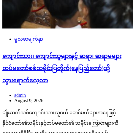
မူလစာမျက်နှာ
ကျောင်းသား၊ ကျောင်းသူများနှင့် ဆရာ၊ ဆရာမများ
တပ်မတော်စစ်သမိုင်းပြတိုက်(နေပြည်တော်)သို့
သွားရောက်လေ့လာ
admin
August 9, 2026
မျိုးဆက်သစ်ကျောင်းသားလူငယ် မောင်မယ်များအနေဖြင့်
နိုင်ငံတော်၏သမိုင်းနှင့်တပ်မတော်၏ သမိုင်းကြောင်းများကို