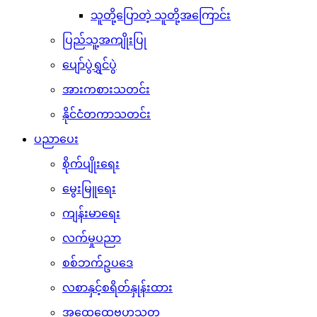
သူတို့ပြောတဲ့ သူတို့အကြောင်း
ပြည်သူ့အကျိုးပြု
ပျော်ပွဲရွှင်ပွဲ
အားကစားသတင်း
နိုင်ငံတကာသတင်း
ပညာပေး
စိုက်ပျိုးရေး
မွေးမြူရေး
ကျန်းမာရေး
လက်မှုပညာ
စစ်ဘက်ဥပဒေ
လစာနှင့်စရိတ်နှုန်းထား
အထွေထွေဗဟုသုတ