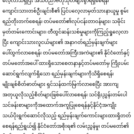
လေ့လာသိရှိပြီး အသိပညာဗဟုသုတများစွာရရှိစေရန်၊
ကျောင်းသားတစ်ဦးချင်းစီ၏ ပြင်ပလေ့လာမှတ်သားနာယူမှု စွမ်း
ရည်တိုးတက်စေရန်၊ တပ်မတော်၏လုပ်ငန်းတာဝန်များ၊ သမိုင်း
မှတ်တမ်းကောင်းများ၊ တီထွင်ဆန်းသစ်မှုများကိုကြည့်ရှုလေ့လာ
ပြီး ကျောင်းသားလူငယ်များ၏ အနာဂတ်ရည်မှန်းချက်များ
ပေါ်ထွက်လာစေရန်၊ တပ်မတော်အကြီးအကဲများ၏ နိုင်ငံတော်နှင့်
တပ်မတော်အပေါ် ထားရှိသောစေတနာနှင့်တပ်မတော်မှ ကြိုးပမ်း
ဆောင်ရွက်လျက်ရှိသော ရည်မှန်းချက်များကိုသိရှိစေရန်၊
မျိုးချစ်စိတ်ဓာတ်များ ရှင်သန်ထက်မြက်လာစေပြီး အားကျ
အတုယူလိုသည့်စိတ်များဖြစ်ပေါ်လာစေရန်၊ သင်ရိုးညွှန်းတမ်းပါ
သင်ခန်းစာများကိုအထောက်အကူပြုစေရန်နှင့်နိုင်ငံ့အကျိုး
သယ်ပိုးရွက်ဆောင်လိုသည့် ရည်မှန်းချက်ကောင်းများထားရှိတတ်
စေရန်ရည်ရွယ်၍ နိုင်ငံတော်အစိုးရ၏ လမ်းညွှန်မှု၊ တပ်မတော်၏