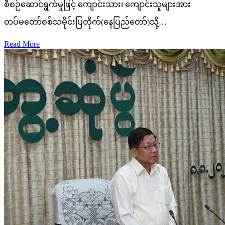
စီစဉ်ဆောင်ရွက်မှုဖြင့် ကျောင်းသား၊ ကျောင်းသူများအား
တပ်မတော်စစ်သမိုင်းပြတိုက်(နေပြည်တော်)သို့…
Read More