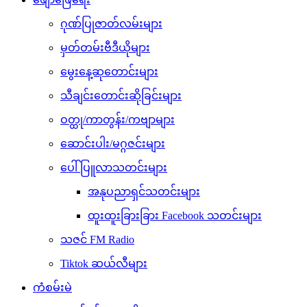
ဂုဏ်ပြုဇာတ်လမ်းများ
မှတ်တမ်းဗီဒီယိုများ
မွေးနေ့ဆုတောင်းများ
သီချင်းတောင်းဆိုခြင်းများ
ဝတ္ထု/ကာတွန်း/ကဗျာများ
ဆောင်းပါး/မဂ္ဂဇင်းများ
ပေါ်ပြူလာသတင်းများ
အနုပညာရှင်သတင်းများ
ထူးထူးခြားခြား Facebook သတင်းများ
သဇင် FM Radio
Tiktok ဆယ်လီများ
ကံစမ်းမဲ