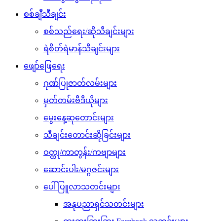
စစ်ချီသီချင်း
စစ်သည်ရေး/ဆိုသီချင်းများ
ရဲစိတ်ရဲမာန်သီချင်းများ
ဖျော်ဖြေရေး
ဂုဏ်ပြုဇာတ်လမ်းများ
မှတ်တမ်းဗီဒီယိုများ
မွေးနေ့ဆုတောင်းများ
သီချင်းတောင်းဆိုခြင်းများ
ဝတ္ထု/ကာတွန်း/ကဗျာများ
ဆောင်းပါး/မဂ္ဂဇင်းများ
ပေါ်ပြူလာသတင်းများ
အနုပညာရှင်သတင်းများ