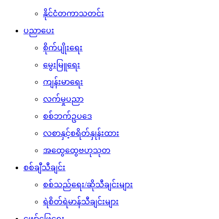
နိုင်ငံတကာသတင်း
ပညာပေး
စိုက်ပျိုးရေး
မွေးမြူရေး
ကျန်းမာရေး
လက်မှုပညာ
စစ်ဘက်ဥပဒေ
လစာနှင့်စရိတ်နှုန်းထား
အထွေထွေဗဟုသုတ
စစ်ချီသီချင်း
စစ်သည်ရေး/ဆိုသီချင်းများ
ရဲစိတ်ရဲမာန်သီချင်းများ
ဖျော်ဖြေရေး