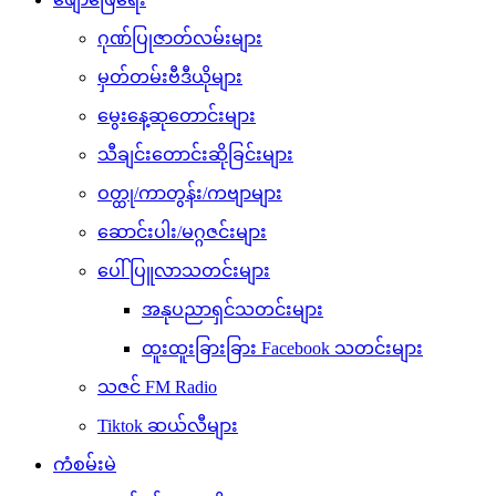
ဂုဏ်ပြုဇာတ်လမ်းများ
မှတ်တမ်းဗီဒီယိုများ
မွေးနေ့ဆုတောင်းများ
သီချင်းတောင်းဆိုခြင်းများ
ဝတ္ထု/ကာတွန်း/ကဗျာများ
ဆောင်းပါး/မဂ္ဂဇင်းများ
ပေါ်ပြူလာသတင်းများ
အနုပညာရှင်သတင်းများ
ထူးထူးခြားခြား Facebook သတင်းများ
သဇင် FM Radio
Tiktok ဆယ်လီများ
ကံစမ်းမဲ