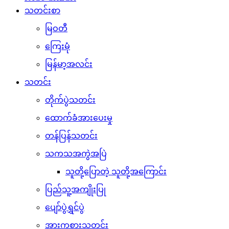
သတင်းစာ
မြဝတီ
ကြေးမုံ
မြန်မာ့အလင်း
သတင်း
တိုက်ပွဲသတင်း
ထောက်ခံအားပေးမှု
တန်ပြန်သတင်း
သကသအကွဲအပြဲ
သူတို့ပြောတဲ့ သူတို့အကြောင်း
ပြည်သူ့အကျိုးပြု
ပျော်ပွဲရွှင်ပွဲ
အားကစားသတင်း