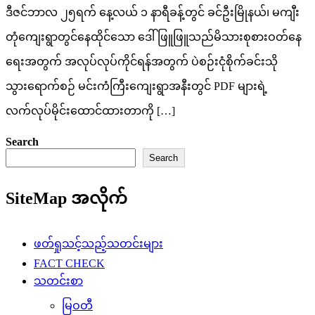
ဒီဇင်ဘာလ ၂၅ရက် နေ့လယ် ၁ နာရီခန့်တွင် ခင်ဦးမြိုနယ်၊ မကျီး
တုံကျေးရွာတွင်နေထိုင်သော ဒေါ်ဖြူဖြူသည်မိသားစုစားဝတ်နေ
ရေးအတွက် အလုပ်လုပ်ကိုင်ရန်အတွက် ပဲစဉ်းငုံစိုက်ခင်းသို
သွားရောက်စဉ် မင်းကံကြီးကျေးရွာအနီးတွင် PDF များရဲ့
လက်လုပ်မိုင်းထောင်ထားတာကို […]
Search
Search
SiteMap အလိုက်
ဖတ်ရှုသင့်သည့်သတင်းများ
FACT CHECK
သတင်းစာ
မြဝတီ