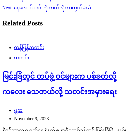
navigation
Next:
နေလောင်ဒဏ် ကို ဘယ်လိုကာကွယ်မလဲ
Related Posts
တန်ပြန်သတင်း
သတင်း
မြင်းခြံတွင် တပ်ဖွဲ့ ဝင်များက ပစ်ခတ်လို့
ကလေး သေတယ်လို့ သတင်းအမှားရေး
ပုည
November 9, 2023
နိုဝင်ဘာလ ၇ ရက်နေ့ နံနက် ၅ နာရီကျော်ခန့်တွင် မြင်းခြံမြို့ နယ်၊