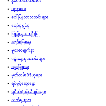
နိုင်ငံတကာသတင်း
ပညာပေး
ပေါ်ပြူလာသတင်းများ
ပျော်ပွဲရွှင်ပွဲ
ပြည်သူ့အကျိုးပြု
ဖျော်ဖြေရေး
မူလစာမျက်နှာ
မွေးနေ့ဆုတောင်းများ
မွေးမြူရေး
မှတ်တမ်းဗီဒီယိုများ
ရင်ဖွင့်ဆွေးနွေး
ရဲစိတ်ရဲမန်သီချင်းများ
လက်မှုပညာ