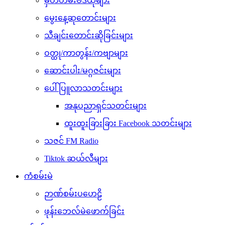
မှတ်တမ်းဗီဒီယိုများ
မွေးနေ့ဆုတောင်းများ
သီချင်းတောင်းဆိုခြင်းများ
ဝတ္ထု/ကာတွန်း/ကဗျာများ
ဆောင်းပါး/မဂ္ဂဇင်းများ
ပေါ်ပြူလာသတင်းများ
အနုပညာရှင်သတင်းများ
ထူးထူးခြားခြား Facebook သတင်းများ
သဇင် FM Radio
Tiktok ဆယ်လီများ
ကံစမ်းမဲ
ဉာဏ်စမ်းပဟေဠိ
ဖုန်းဘေလ်မဲဖောက်ခြင်း