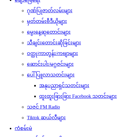
ဂုဏ်ပြုဇာတ်လမ်းများ
မှတ်တမ်းဗီဒီယိုများ
မွေးနေ့ဆုတောင်းများ
သီချင်းတောင်းဆိုခြင်းများ
ဝတ္ထု/ကာတွန်း/ကဗျာများ
ဆောင်းပါး/မဂ္ဂဇင်းများ
ပေါ်ပြူလာသတင်းများ
အနုပညာရှင်သတင်းများ
ထူးထူးခြားခြား Facebook သတင်းများ
သဇင် FM Radio
Tiktok ဆယ်လီများ
ကံစမ်းမဲ