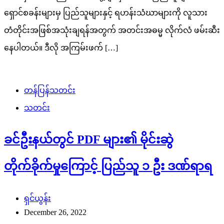
ရှောင်စခန်းများမှ ပြည်သူများနှင့် ရဟန်းသံဃာများကို လူသား
တံတိုင်းအဖြစ်အသုံးချရန်အတွက် အတင်းအဓမ္မ လိုက်လံ ဖမ်းဆီး
နေပါတယ်။ ဒီလို အကြမ်းဖက် […]
တန်ပြန်သတင်း
သတင်း
ခင်ဦးနယ်တွင် PDF များ၏ မိုင်းဆွဲ
တိုက်ခိုက်မှုကြောင့် ပြည်သူ ၁ ဦး ဒဏ်ရာရ
ရှင်ယွန်း
December 26, 2022