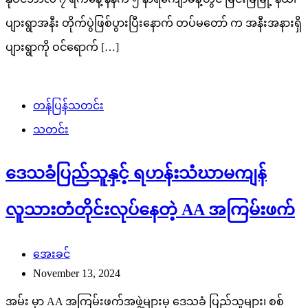
ပျားရွာအနီး တိုက်ပွဲဖြစ်ပွားပြီးနောက် တပ်မတော် က အနီးအနားရှိ
ပျားရွာကို ဝင်ရောက် […]
တန်ပြန်သတင်း
သတင်း
ဒေသခံပြည်သူနှင့် ရဟန်းသံဃာမကျန်
လူသားတံတိုင်းလုပ်နေတဲ့ AA အကြမ်းဖက်
အေးခင်
November 13, 2024
အမ်း မှာ AA အကြမ်းဖက်အဖွဲ့များမှ ဒေသခံ ပြည်သူများ၊ စစ်