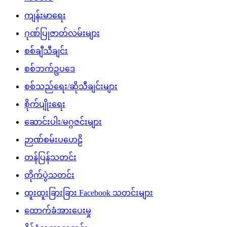
ကျန်းမာရေး
ဂုဏ်ပြုဇာတ်လမ်းများ
စစ်ချီသီချင်း
စစ်ဘက်ဥပဒေ
စစ်သည်ရေး/ဆိုသီချင်းများ
စိုက်ပျိုးရေး
ဆောင်းပါး/မဂ္ဂဇင်းများ
ဉာဏ်စမ်းပဟေဠိ
တန်ပြန်သတင်း
တိုက်ပွဲသတင်း
ထူးထူးခြားခြား Facebook သတင်းများ
ထောက်ခံအားပေးမှု