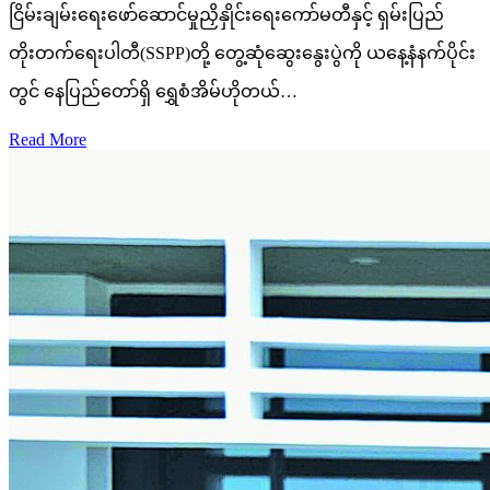
ငြိမ်းချမ်းရေးဖော်ဆောင်မှုညှိနှိုင်းရေးကော်မတီနှင့် ရှမ်းပြည်
တိုးတက်ရေးပါတီ(SSPP)တို့ တွေ့ဆုံဆွေးနွေးပွဲကို ယနေ့နံနက်ပိုင်း
တွင် နေပြည်တော်ရှိ ရွှေစံအိမ်ဟိုတယ်…
Read More