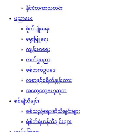
နိုင်ငံတကာသတင်း
ပညာပေး
စိုက်ပျိုးရေး
မွေးမြူရေး
ကျန်းမာရေး
လက်မှုပညာ
စစ်ဘက်ဥပဒေ
လစာနှင့်စရိတ်နှုန်းထား
အထွေထွေဗဟုသုတ
စစ်ချီသီချင်း
စစ်သည်ရေး/ဆိုသီချင်းများ
ရဲစိတ်ရဲမာန်သီချင်းများ
ဖျော်ဖြေရေး