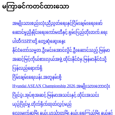
မကြာခင်ကတင်ထားသော
အမျိုးသားစည်းလုံးညီညွတ်ရေးနှင့်ငြိမ်းချမ်းရေးဖော်
ဆောင်မှုညှိနှိုင်းရေးကော်မတီနှင့် ရှမ်းပြည်တိုးတက် ရေး
ပါတီ(SSPP)တို့ တွေ့ဆုံဆွေးနွေး
နိုင်ငံတော်သမ္မတ ဦးမင်းအောင်လှိုင် ဦးဆောင်သည့် မြန်မာ
အဆင့်မြင့်ကိုယ်စားလှယ်အဖွဲ့ ထိုင်းနိုင်ငံမှ မြန်မာနိုင်ငံသို့
ပြန်လည်ရောက်ရှိ
ငြိမ်းချမ်းရေးပန်း အတူနမ်းစို့
Hyundai ASEAN Championship 2026 အမျိုးသားဘောလုံး
ပြိုင်ပွဲ၊ အုပ်စုအဆင့် မြန်မာအသင်းနှင့် ထိုင်းအသင်း
ယှဉ်ပြိုင်မှု တိုက်ရိုက်ထုတ်လွှင့်မည်
လေးမျက်နှာမြို့နယ်၊ ဟင်္သာတမြို့နယ်၊ ရေကြည်မြို့နယ်နှင့်