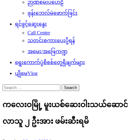
ဉာဏ်စမ်းပဟေဠိ
ဖုန်းဘေလ်မဲဖောက်ခြင်း
ရင်ဖွင့်ဆွေးနွေး
Call Center
သတင်းစကားပေးပို့ရန်
အမေး/အဖြေကဏ္ဍ
ရွေးကောက်ပွဲစိစစ်တွေ့ရှိချက်များ
ပျိုမေVlog
Search
for:
ကလေးဝမြို့ မူးယစ်ဆေးဝါးသယ်ဆောင်
လာသူ ၂ ဦးအား ဖမ်းဆီးရမိ