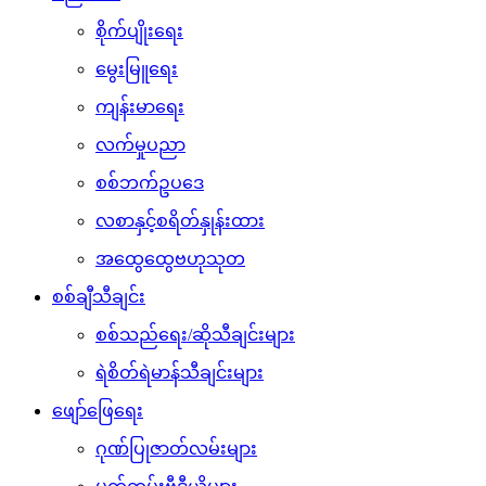
စိုက်ပျိုးရေး
မွေးမြူရေး
ကျန်းမာရေး
လက်မှုပညာ
စစ်ဘက်ဥပဒေ
လစာနှင့်စရိတ်နှုန်းထား
အထွေထွေဗဟုသုတ
စစ်ချီသီချင်း
စစ်သည်ရေး/ဆိုသီချင်းများ
ရဲစိတ်ရဲမာန်သီချင်းများ
ဖျော်ဖြေရေး
ဂုဏ်ပြုဇာတ်လမ်းများ