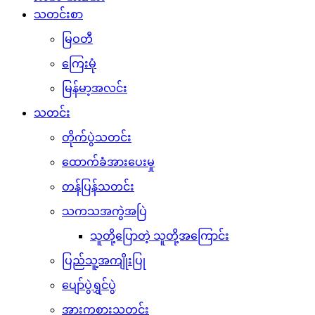
သတင်းစာ
မြဝတီ
ကြေးမုံ
မြန်မာ့အလင်း
သတင်း
တိုက်ပွဲသတင်း
ထောက်ခံအားပေးမှု
တန်ပြန်သတင်း
သကသအကွဲအပြဲ
သူတို့ပြောတဲ့ သူတို့အကြောင်း
ပြည်သူ့အကျိုးပြု
ပျော်ပွဲရွှင်ပွဲ
အားကစားသတင်း