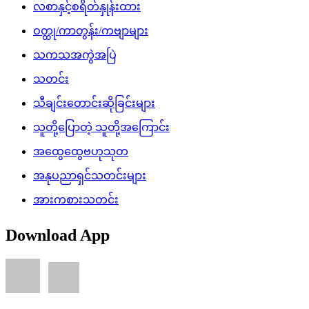
လစာနှင့်စရိတ်နှုန်းထား
ဝတ္ထု/ကာတွန်း/ကဗျာများ
သကသအကွဲအပြဲ
သတင်း
သီချင်းတောင်းဆိုခြင်းများ
သူတို့ပြောတဲ့ သူတို့အကြောင်း
အထွေထွေဗဟုသုတ
အနုပညာရှင်သတင်းများ
အားကစားသတင်း
Download App