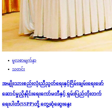
မူလစာမျက်နှာ
သတင်း
အမျိုးသားစည်းလုံးညီညွတ်ရေးနှင့်ငြိမ်းချမ်းရေးဖော်
ဆောင်မှုညှိနှိုင်းရေးကော်မတီနှင့် ရှမ်းပြည်တိုးတက်
ရေးပါတီ(SSPP)တို့ တွေ့ဆုံဆွေးနွေး