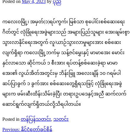
Posted on
May 4, 2023
by
ပုည
ကလေးဝမြို့၊ အမှတ်(၁)ရပ်ကွက်၊ မြစ်သာ စုပေါင်းစစ်ဆေးရေး
ဂိတ်တွင် လုံခြုံရေးအဖွဲများသည် အများပြည်သူများ အေးချမ်းစွာ
သွားလာနိုင်ရေးအတွက် လူ/ယာဉ်သွားလာမှုများအား စစ်ဆေး
လျက်ရှိရာ ကလေးမြို့ဘက်မှ သန့်ဇင်မွှေးနှင့် မာမာအေး မောင်း
နှင်လာသော ဆိုင်ကယ် ၁ စီးအား ရပ်တန့်စစ်ဆေးခဲ့ရာ မာမာ
အေး၏ လွယ်အိတ်အတွင်းမှ ဘိန်းဖြူ အလေးချိန် ၁၀ ဂရမ်ပါ
ဆပ်ပြာခွက် ၁ ခွက်အား စစ်ဆေးတွေ့ရှိရသဖြင့် လုံခြုံရေးအဖွဲ
များက ဖမ်းဆီးထိန်းသိမ်းခဲ့ပြီး တရားဥပဒေနှင့်အညီ ဆက်လက်
ဆောင်ရွက်လျက်ရှိတယ်လို့သိရပါတယ်။
Posted in
တန်ပြန်သတင်း
,
သတင်း
Post
Previous:
နိုင်ငံတော်ခင်စိန်