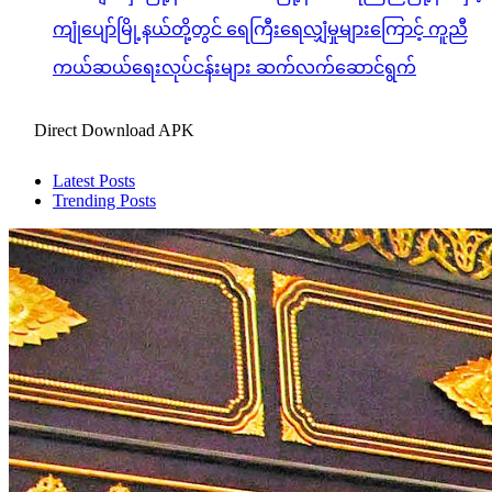
ကျုံပျော်မြို့နယ်တို့တွင် ရေကြီးရေလျှံမှုများကြောင့် ကူညီ
ကယ်ဆယ်ရေးလုပ်ငန်းများ ဆက်လက်ဆောင်ရွက်
Direct Download APK
Latest Posts
Trending Posts