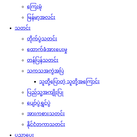
ကြေးမုံ
မြန်မာ့အလင်း
သတင်း
တိုက်ပွဲသတင်း
ထောက်ခံအားပေးမှု
တန်ပြန်သတင်း
သကသအကွဲအပြဲ
သူတို့ပြောတဲ့ သူတို့အကြောင်း
ပြည်သူ့အကျိုးပြု
ပျော်ပွဲရွှင်ပွဲ
အားကစားသတင်း
နိုင်ငံတကာသတင်း
ပညာပေး