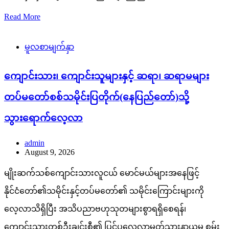
Read More
မူလစာမျက်နှာ
ကျောင်းသား၊ ကျောင်းသူများနှင့် ဆရာ၊ ဆရာမများ
တပ်မတော်စစ်သမိုင်းပြတိုက်(နေပြည်တော်)သို့
သွားရောက်လေ့လာ
admin
August 9, 2026
မျိုးဆက်သစ်ကျောင်းသားလူငယ် မောင်မယ်များအနေဖြင့်
နိုင်ငံတော်၏သမိုင်းနှင့်တပ်မတော်၏ သမိုင်းကြောင်းများကို
လေ့လာသိရှိပြီး အသိပညာဗဟုသုတများစွာရရှိစေရန်၊
ကျောင်းသားတစ်ဦးချင်းစီ၏ ပြင်ပလေ့လာမှတ်သားနာယူမှု စွမ်း