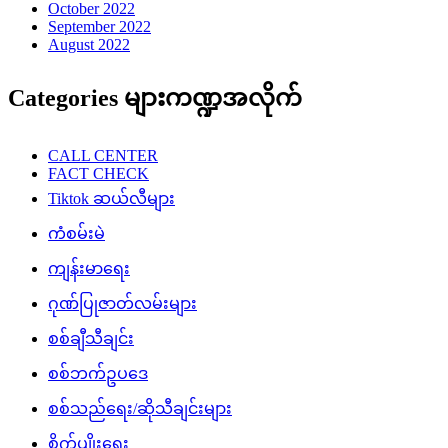
October 2022
September 2022
August 2022
Categories များကဏ္ဍအလိုက်
CALL CENTER
FACT CHECK
Tiktok ဆယ်လီများ
ကံစမ်းမဲ
ကျန်းမာရေး
ဂုဏ်ပြုဇာတ်လမ်းများ
စစ်ချီသီချင်း
စစ်ဘက်ဥပဒေ
စစ်သည်ရေး/ဆိုသီချင်းများ
စိုက်ပျိုးရေး