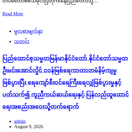
တပ်မတော်စစ်သမိုင်းပြတိုက်(နေပြည်တော်)သို့…
Read More
မူလစာမျက်နှာ
သတင်း
ပြည်ထောင်စုသမ္မတမြန်မာနိုင်ငံတော် နိုင်ငံတော်သမ္မတ
ဦးမင်းအောင်လှိုင် ငဝန်မြစ်ရေကာတာတမံနိမ့်ကျမှု
ဖြစ်ပွားပြီး ရေကျော်စီးဝင်ရေကြီးရေလျှံဖြစ်ပွားမှုနှင့်
ပတ်သက်၍ ကူညီကယ်ဆယ်ရေးနှင့် ပြန်လည်ထူထောင်
ရေးအစည်းအဝေးသို့တက်ရောက်
admin
August 9, 2026