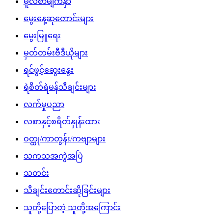
မူလစာမျက်နှာ
မွေးနေ့ဆုတောင်းများ
မွေးမြူရေး
မှတ်တမ်းဗီဒီယိုများ
ရင်ဖွင့်ဆွေးနွေး
ရဲစိတ်ရဲမန်သီချင်းများ
လက်မှုပညာ
လစာနှင့်စရိတ်နှုန်းထား
ဝတ္ထု/ကာတွန်း/ကဗျာများ
သကသအကွဲအပြဲ
သတင်း
သီချင်းတောင်းဆိုခြင်းများ
သူတို့ပြောတဲ့ သူတို့အကြောင်း