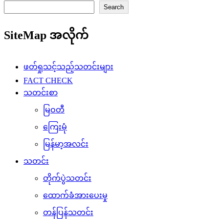
Search
SiteMap အလိုက်
ဖတ်ရှုသင့်သည့်သတင်းများ
FACT CHECK
သတင်းစာ
မြဝတီ
ကြေးမုံ
မြန်မာ့အလင်း
သတင်း
တိုက်ပွဲသတင်း
ထောက်ခံအားပေးမှု
တန်ပြန်သတင်း