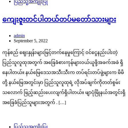
ပြည်သူ့အကျိုးပြု
ကျေးဇူးတင်ပါတယ်တပ်မတော်သားများ
admin
September 5, 2022
ကုန်စည် ဈေးနှုန်းများမြင့်တက်နေမှုကြောင့် ဝင်ငွေနည်းပါးတဲ့
ပြည်သူလူထုအတွက် အခြေခံစားကုန်များဝယ်ယူဖို့အခက်အခဲ ရှိ
နေပါတယ်။ နယ်မြေဒေသအသီးသီးက တပ်ရင်းတပ်ဖွဲ့များက မိမိ
တို့ နယ်မြေအတွင်းမှာ ပြည်သူလူထုရဲ့ လိုအပ်ချက်ကိုတတ်စွမ်း
သလောက် ဖြည့်ဆည်းပေးလျက်ရှိပါတယ်။ ဖျာပုံမြိုနယ်အတွင်းရှိ
အခြေခံပြည်သူများအတွက် . […]
ပြည်သူ့အကျိုးပြု