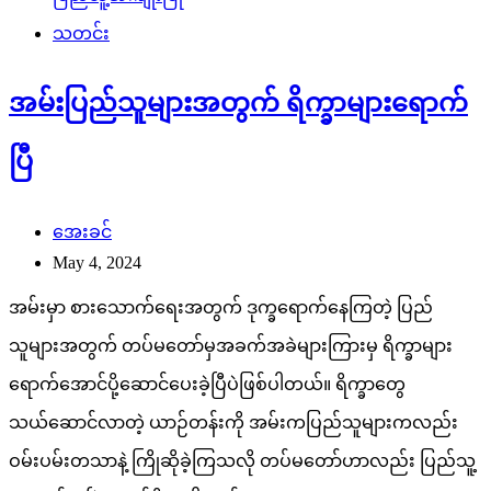
သတင်း
အမ်းပြည်သူများအတွက် ရိက္ခာများရောက်
ပြီ
အေးခင်
May 4, 2024
အမ်းမှာ စားသောက်ရေးအတွက် ဒုက္ခရောက်နေကြတဲ့ ပြည်
သူများအတွက် တပ်မတော်မှအခက်အခဲများကြားမှ ရိက္ခာများ
ရောက်အောင်ပို့ဆောင်ပေးခဲ့ပြီပဲဖြစ်ပါတယ်။ ရိက္ခာတွေ
သယ်ဆောင်လာတဲ့ ယာဉ်တန်းကို အမ်းကပြည်သူများကလည်း
ဝမ်းပမ်းတသာနဲ့ ကြိုဆိုခဲ့ကြသလို တပ်မတော်ဟာလည်း ပြည်သူ့