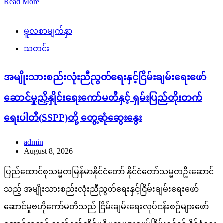
Read More
မူလစာမျက်နှာ
သတင်း
အမျိုးသားစည်းလုံးညီညွတ်ရေးနှင့်ငြိမ်းချမ်းရေးဖော်
ဆောင်မှုညှိနှိုင်းရေးကော်မတီနှင့် ရှမ်းပြည်တိုးတက်
ရေးပါတီ(SSPP)တို့ တွေ့ဆုံဆွေးနွေး
admin
August 8, 2026
ပြည်ထောင်စုသမ္မတမြန်မာနိုင်ငံတော် နိုင်ငံတော်သမ္မတဦးဆောင်
သည့် အမျိုးသားစည်းလုံးညီညွတ်ရေးနှင့်ငြိမ်းချမ်းရေးဖော်
ဆောင်မှုဗဟိုကော်မတီသည် ငြိမ်းချမ်းရေးလုပ်ငန်းစဉ်များဖော်