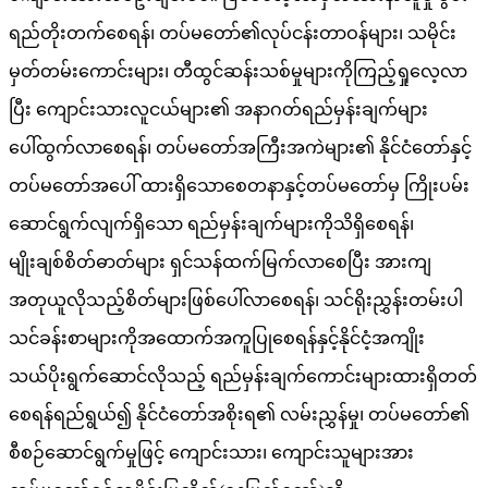
ရည်တိုးတက်စေရန်၊ တပ်မတော်၏လုပ်ငန်းတာဝန်များ၊ သမိုင်း
မှတ်တမ်းကောင်းများ၊ တီထွင်ဆန်းသစ်မှုများကိုကြည့်ရှုလေ့လာ
ပြီး ကျောင်းသားလူငယ်များ၏ အနာဂတ်ရည်မှန်းချက်များ
ပေါ်ထွက်လာစေရန်၊ တပ်မတော်အကြီးအကဲများ၏ နိုင်ငံတော်နှင့်
တပ်မတော်အပေါ် ထားရှိသောစေတနာနှင့်တပ်မတော်မှ ကြိုးပမ်း
ဆောင်ရွက်လျက်ရှိသော ရည်မှန်းချက်များကိုသိရှိစေရန်၊
မျိုးချစ်စိတ်ဓာတ်များ ရှင်သန်ထက်မြက်လာစေပြီး အားကျ
အတုယူလိုသည့်စိတ်များဖြစ်ပေါ်လာစေရန်၊ သင်ရိုးညွှန်းတမ်းပါ
သင်ခန်းစာများကိုအထောက်အကူပြုစေရန်နှင့်နိုင်ငံ့အကျိုး
သယ်ပိုးရွက်ဆောင်လိုသည့် ရည်မှန်းချက်ကောင်းများထားရှိတတ်
စေရန်ရည်ရွယ်၍ နိုင်ငံတော်အစိုးရ၏ လမ်းညွှန်မှု၊ တပ်မတော်၏
စီစဉ်ဆောင်ရွက်မှုဖြင့် ကျောင်းသား၊ ကျောင်းသူများအား