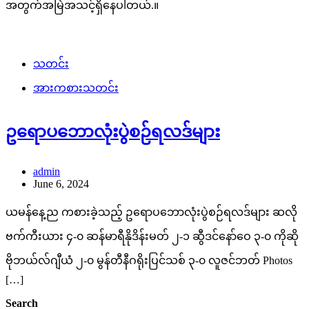
အတွက်အမြဲအသင့်ရှိနေပါတယ်.။
သတင်း
အားကစားသတင်း
ဥရောပဘောလုံးပွဲစဉ်ရလဒ်များ
admin
June 6, 2024
ယမန်နေ့ည ကစားခဲ့သည့် ဥရောပဘောလုံးပွဲစဉ်ရလဒ်များ ဆလို
ဗက်ကီးယား ၄-၀ ဆန်မာရီနိုဒိန်းမတ် ၂-၁ ဆွီဒင်နော်ဝေ ၃-၀ ကိုဆို
ဗိုဘယ်လ်ဂျီယံ ၂-၀ မွန်တီနီဂရိုးပြင်သစ် ၃-၀ လူဇင်ဘတ် Photos
[…]
Search