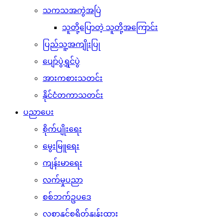
သကသအကွဲအပြဲ
သူတို့ပြောတဲ့ သူတို့အကြောင်း
ပြည်သူ့အကျိုးပြု
ပျော်ပွဲရွှင်ပွဲ
အားကစားသတင်း
နိုင်ငံတကာသတင်း
ပညာပေး
စိုက်ပျိုးရေး
မွေးမြူရေး
ကျန်းမာရေး
လက်မှုပညာ
စစ်ဘက်ဥပဒေ
လစာနှင့်စရိတ်နှုန်းထား