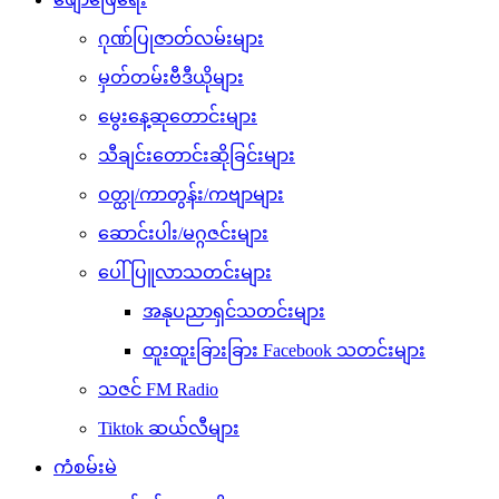
ဂုဏ်ပြုဇာတ်လမ်းများ
မှတ်တမ်းဗီဒီယိုများ
မွေးနေ့ဆုတောင်းများ
သီချင်းတောင်းဆိုခြင်းများ
ဝတ္ထု/ကာတွန်း/ကဗျာများ
ဆောင်းပါး/မဂ္ဂဇင်းများ
ပေါ်ပြူလာသတင်းများ
အနုပညာရှင်သတင်းများ
ထူးထူးခြားခြား Facebook သတင်းများ
သဇင် FM Radio
Tiktok ဆယ်လီများ
ကံစမ်းမဲ