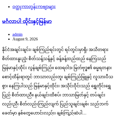
ဝတ္ထု/ကာတွန်း/ကဗျာများ
မင်္ဂလာပါ ထိုင်းနှင့်မြန်မာ
admin
August 9, 2026
နိုင်ငံအချင်းချင်း၊ ချစ်ကြည်ရင်းတွင် ရင်တွင်းမှာရှိ၊ အသိတရား
စိတ်ထားနူးညံ့၊ စိတ်သန့်သန့်နှင့် ခန့်ခန့်ထည်ထည် နေကြသည်
မြန်မာနှင့်ထိုင်း လွန်ချစ်ကြည်။ ထေရဝါဒ၊ မြတ်ဗုဒ္ဓ၏ ဓမ္မရတနာ၊
စောင့်ထိန်းရာတွင် ဘာသာလည်းတူ၊ ချစ်ကြည်ဖြူနှင့် လူသားပီသ
စွာ၊ နေကြပါသည် မြန်မာနှင့်ထိုင်း၊ အသိုင်းဝိုင်းသည် ရွှေတိုင်းရွှေ
ပြည် စိတ်ထားညီ။ နယ်ချင်းထိစပ်၊ ဘာသာမြတ်နှင့် တပ်ချင်း
လည်းညီ၊ စိတ်လည်းကြည်လျက် ပြည်သူချင်းချစ်၊ သည်ဘက်
ခေတ်မှာ နှစ်တွေဟောင်းလည်း၊ ချစ်ကြည်ဆဲပါ…