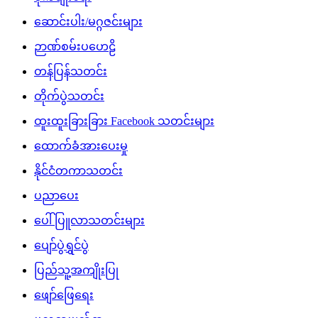
ဆောင်းပါး/မဂ္ဂဇင်းများ
ဉာဏ်စမ်းပဟေဠိ
တန်ပြန်သတင်း
တိုက်ပွဲသတင်း
ထူးထူးခြားခြား Facebook သတင်းများ
ထောက်ခံအားပေးမှု
နိုင်ငံတကာသတင်း
ပညာပေး
ပေါ်ပြူလာသတင်းများ
ပျော်ပွဲရွှင်ပွဲ
ပြည်သူ့အကျိုးပြု
ဖျော်ဖြေရေး