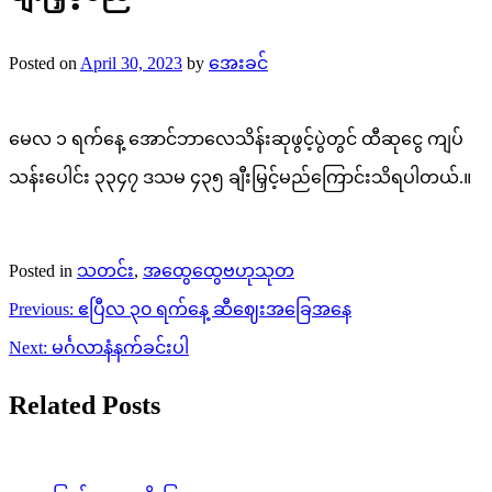
Posted on
April 30, 2023
by
အေးခင်
မေလ ၁ ရက်နေ့ အောင်ဘာလေသိန်းဆုဖွင့်ပွဲတွင် ထီဆုငွေ ကျပ်
သန်းပေါင်း ၃၃၄၇ ဒသမ ၄၃၅ ချီးမြှင့်မည်ကြောင်းသိရပါတယ်.။
Posted in
သတင်း
,
အထွေထွေဗဟုသုတ
Post
Previous:
ဧပြီလ ၃၀ ရက်နေ့ ဆီဈေးအခြေအနေ
navigation
Next:
မင်္ဂလာနံနက်ခင်းပါ
Related Posts