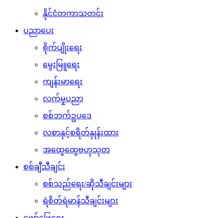
နိုင်ငံတကာသတင်း
ပညာပေး
စိုက်ပျိုးရေး
မွေးမြူရေး
ကျန်းမာရေး
လက်မှုပညာ
စစ်ဘက်ဥပဒေ
လစာနှင့်စရိတ်နှုန်းထား
အထွေထွေဗဟုသုတ
စစ်ချီသီချင်း
စစ်သည်ရေး/ဆိုသီချင်းများ
ရဲစိတ်ရဲမာန်သီချင်းများ
ဖျော်ဖြေရေး