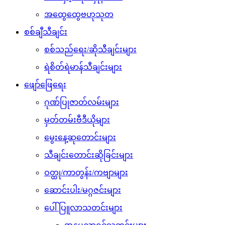
အထွေထွေဗဟုသုတ
စစ်ချီသီချင်း
စစ်သည်ရေး/ဆိုသီချင်းများ
ရဲစိတ်ရဲမာန်သီချင်းများ
ဖျော်ဖြေရေး
ဂုဏ်ပြုဇာတ်လမ်းများ
မှတ်တမ်းဗီဒီယိုများ
မွေးနေ့ဆုတောင်းများ
သီချင်းတောင်းဆိုခြင်းများ
ဝတ္ထု/ကာတွန်း/ကဗျာများ
ဆောင်းပါး/မဂ္ဂဇင်းများ
ပေါ်ပြူလာသတင်းများ