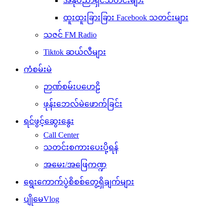
အနုပညာရှင်သတင်းများ
ထူးထူးခြားခြား Facebook သတင်းများ
သဇင် FM Radio
Tiktok ဆယ်လီများ
ကံစမ်းမဲ
ဉာဏ်စမ်းပဟေဠိ
ဖုန်းဘေလ်မဲဖောက်ခြင်း
ရင်ဖွင့်ဆွေးနွေး
Call Center
သတင်းစကားပေးပို့ရန်
အမေး/အဖြေကဏ္ဍ
ရွေးကောက်ပွဲစိစစ်တွေ့ရှိချက်များ
ပျိုမေVlog