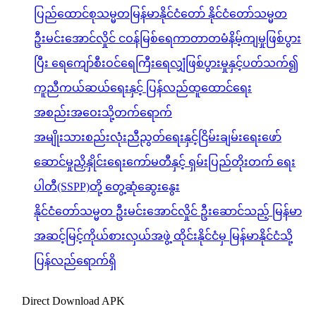
ပြည်ထောင်စုသမ္မတမြန်မာနိုင်ငံတော် နိုင်ငံတော်သမ္မတ
ဦးမင်းအောင်လှိုင် ငဝန်မြစ်ရေကာတာတမံနိမ့်ကျမှုဖြစ်ပွား
ပြီး ရေကျော်စီးဝင်ရေကြီးရေလျှံဖြစ်ပွားမှုနှင့်ပတ်သက်၍
ကူညီကယ်ဆယ်ရေးနှင့် ပြန်လည်ထူထောင်ရေး
အစည်းအဝေးသို့တက်ရောက်
အမျိုးသားစည်းလုံးညီညွတ်ရေးနှင့်ငြိမ်းချမ်းရေးဖော်
ဆောင်မှုညှိနှိုင်းရေးကော်မတီနှင့် ရှမ်းပြည်တိုးတက် ရေး
ပါတီ(SSPP)တို့ တွေ့ဆုံဆွေးနွေး
နိုင်ငံတော်သမ္မတ ဦးမင်းအောင်လှိုင် ဦးဆောင်သည့် မြန်မာ
အဆင့်မြင့်ကိုယ်စားလှယ်အဖွဲ့ ထိုင်းနိုင်ငံမှ မြန်မာနိုင်ငံသို့
ပြန်လည်ရောက်ရှိ
Direct Download APK