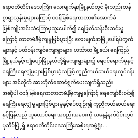
ဧရာဝတီတိုင်းဒေသကြီး၊ လေးမျက်နှာမြို့နယ်တွင် မိုးသည်းထန်
စွာရွာသွန်းမှုများကြောင့် ငဝန်မြစ်ရေကာတာ၏အောက်ခံ
မြစ်ကျိုးအင်းသဲကြောမှထူးပေါက်၍ ရေဖြတ်သန်းစီးဆင်းမှု
ကြောင့် တာတမံနိမ့်ကျမှုဖြစ်ပွားပြီး လေးမျက်နှာမြို့ပေါ်ရပ်ကွက်
များနှင့် ပတ်ဝန်းကျင်ကျေးရွာများ၊ ဟင်္သာတမြို့နယ်၊ ရေကြည်
မြို့နယ်နှင့်ကျုံပျော်မြို့နယ်တို့ရှိကျေးရွာများ၌ ရေဝင်ရောက်မှုနှင့်
ရေကြီးရေလျှံမှုများဖြစ်ပွားခဲ့သဖြင့် ကူညီကယ်ဆယ်ရေးလုပ်ငန်း
များ အင်တိုက် အားတိုက်ဆောင်ရွက်ပေးလျက်ရှိသည်။
အဆိုပါ ငဝန်မြစ်ရေကာတာတမံနိမ့်ကျမှုကြောင့် ရေကျော်စီးဝင်၍
ရေကြီးရေလျှံ မှုများဖြစ်ပွားမှုနှင့်စပ်လျဉ်း၍ ကူညီကယ်ဆယ်ရေး
နှင့်ပြန်လည် ထူထောင်ရေး အစည်းအဝေးကို ယနေ့နံနက်ပိုင်းတွင်
ပုသိမ်မြို့ရှိ ဧရာဝတီတိုင်းဒေသကြီးအစိုးရအဖွဲ့ရုံး…