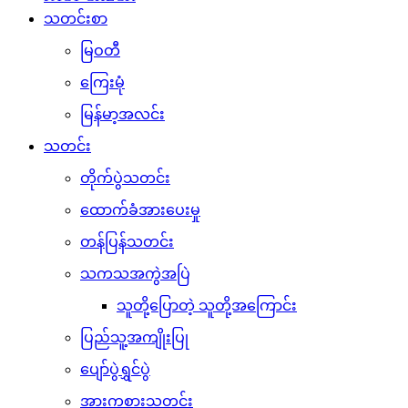
သတင်းစာ
မြဝတီ
ကြေးမုံ
မြန်မာ့အလင်း
သတင်း
တိုက်ပွဲသတင်း
ထောက်ခံအားပေးမှု
တန်ပြန်သတင်း
သကသအကွဲအပြဲ
သူတို့ပြောတဲ့ သူတို့အကြောင်း
ပြည်သူ့အကျိုးပြု
ပျော်ပွဲရွှင်ပွဲ
အားကစားသတင်း