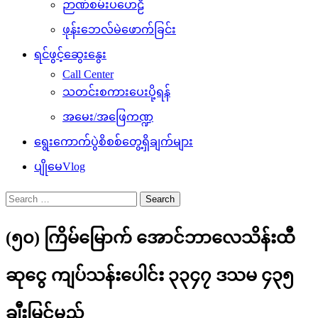
ဉာဏ်စမ်းပဟေဠိ
ဖုန်းဘေလ်မဲဖောက်ခြင်း
ရင်ဖွင့်ဆွေးနွေး
Call Center
သတင်းစကားပေးပို့ရန်
အမေး/အဖြေကဏ္ဍ
ရွေးကောက်ပွဲစိစစ်တွေ့ရှိချက်များ
ပျိုမေVlog
Search
for:
(၅၀) ကြိမ်မြောက် အောင်ဘာလေသိန်းထီ
ဆုငွေ ကျပ်သန်းပေါင်း ၃၃၄၇ ဒသမ ၄၃၅
ချီးမြှင့်မည်