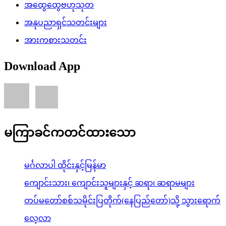
အထွေထွေဗဟုသုတ
အနုပညာရှင်သတင်းများ
အားကစားသတင်း
Download App
မကြာခင်ကတင်ထားသော
မင်္ဂလာပါ ထိုင်းနှင့်မြန်မာ
ကျောင်းသား၊ ကျောင်းသူများနှင့် ဆရာ၊ ဆရာမများ
တပ်မတော်စစ်သမိုင်းပြတိုက်(နေပြည်တော်)သို့ သွားရောက်
လေ့လာ