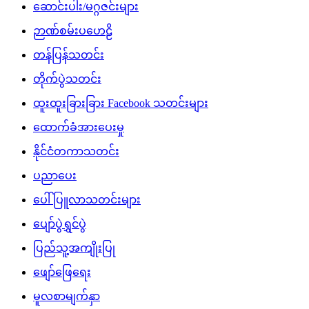
ဆောင်းပါး/မဂ္ဂဇင်းများ
ဉာဏ်စမ်းပဟေဠိ
တန်ပြန်သတင်း
တိုက်ပွဲသတင်း
ထူးထူးခြားခြား Facebook သတင်းများ
ထောက်ခံအားပေးမှု
နိုင်ငံတကာသတင်း
ပညာပေး
ပေါ်ပြူလာသတင်းများ
ပျော်ပွဲရွှင်ပွဲ
ပြည်သူ့အကျိုးပြု
ဖျော်ဖြေရေး
မူလစာမျက်နှာ