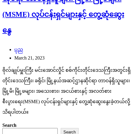
(MSME) လုပ်ငန်းရှင်များနှင့် တွေ့ဆုံဆွေး
နွေ
ပုည
March 21, 2023
ဗိုလ်ချုပ်မှူးကြီး မင်းအောင်လှိုင် စစ်ကိုင်းတိုင်းဒေသကြီးအတွင်းရှိ
တိုင်းဒေသကြီး၊ ခရိုင်၊ မြို့နယ်အဆင့်ဌာနဆိုင်ရာ တာဝန်ရှိသူများ၊
မြို့မိ၊ မြို့ဖများ၊ အသေးစား၊ အငယ်စားနှင့် အလတ်စား
စီးပွားရေး(MSME) လုပ်ငန်းရှင်များနှင့် တွေ့ဆုံဆွေးနွေးခဲ့တယ်လို့
သိရပါတယ်။
Search
Search