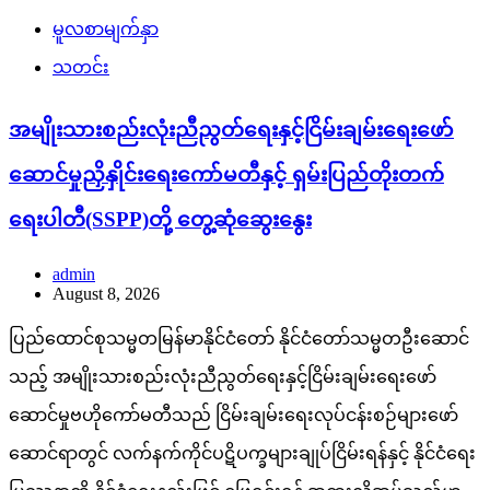
မူလစာမျက်နှာ
သတင်း
အမျိုးသားစည်းလုံးညီညွတ်ရေးနှင့်ငြိမ်းချမ်းရေးဖော်
ဆောင်မှုညှိနှိုင်းရေးကော်မတီနှင့် ရှမ်းပြည်တိုးတက်
ရေးပါတီ(SSPP)တို့ တွေ့ဆုံဆွေးနွေး
admin
August 8, 2026
ပြည်ထောင်စုသမ္မတမြန်မာနိုင်ငံတော် နိုင်ငံတော်သမ္မတဦးဆောင်
သည့် အမျိုးသားစည်းလုံးညီညွတ်ရေးနှင့်ငြိမ်းချမ်းရေးဖော်
ဆောင်မှုဗဟိုကော်မတီသည် ငြိမ်းချမ်းရေးလုပ်ငန်းစဉ်များဖော်
ဆောင်ရာတွင် လက်နက်ကိုင်ပဋိပက္ခများချုပ်ငြိမ်းရန်နှင့် နိုင်ငံရေး