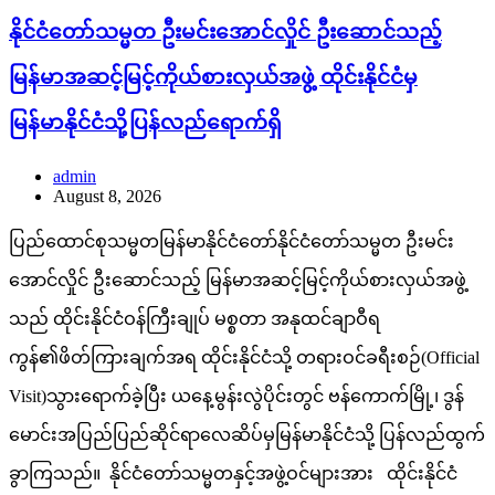
နိုင်ငံတော်သမ္မတ ဦးမင်းအောင်လှိုင် ဦးဆောင်သည့်
မြန်မာအဆင့်မြင့်ကိုယ်စားလှယ်အဖွဲ့ ထိုင်းနိုင်ငံမှ
မြန်မာနိုင်ငံသို့ပြန်လည်ရောက်ရှိ
admin
August 8, 2026
ပြည်ထောင်စုသမ္မတမြန်မာနိုင်ငံတော်နိုင်ငံတော်သမ္မတ ဦးမင်း
အောင်လှိုင် ဦးဆောင်သည့် မြန်မာအဆင့်မြင့်ကိုယ်စားလှယ်အဖွဲ့
သည် ထိုင်းနိုင်ငံဝန်ကြီးချုပ် မစ္စတာ အနုထင်ချာဝီရ
ကွန်၏ဖိတ်ကြားချက်အရ ထိုင်းနိုင်ငံသို့ တရားဝင်ခရီးစဉ်(Official
Visit)သွားရောက်ခဲ့ပြီး ယနေ့မွန်းလွဲပိုင်းတွင် ဗန်ကောက်မြို့၊ ဒွန်
မောင်းအပြည်ပြည်ဆိုင်ရာလေဆိပ်မှမြန်မာနိုင်ငံသို့ ပြန်လည်ထွက်
ခွာကြသည်။ နိုင်ငံတော်သမ္မတနှင့်အဖွဲ့ဝင်များအား ထိုင်းနိုင်ငံ