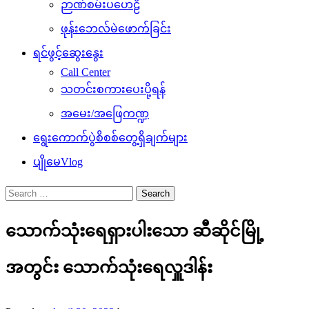
ဉာဏ်စမ်းပဟေဠိ
ဖုန်းဘေလ်မဲဖောက်ခြင်း
ရင်ဖွင့်ဆွေးနွေး
Call Center
သတင်းစကားပေးပို့ရန်
အမေး/အဖြေကဏ္ဍ
ရွေးကောက်ပွဲစိစစ်တွေ့ရှိချက်များ
ပျိုမေVlog
Search
for:
သောက်သုံးရေရှားပါးသော ဆီဆိုင်မြို့
အတွင်း သောက်သုံးရေလှူဒါန်း