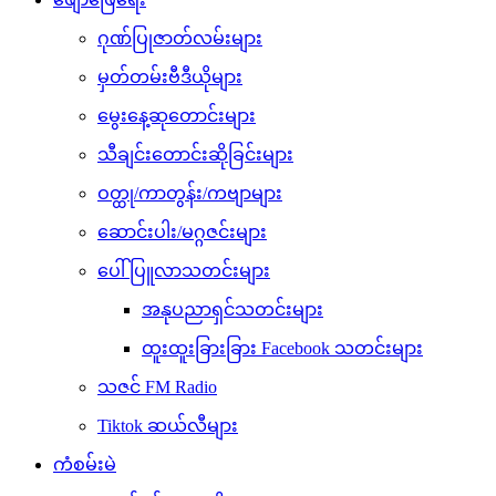
ဂုဏ်ပြုဇာတ်လမ်းများ
မှတ်တမ်းဗီဒီယိုများ
မွေးနေ့ဆုတောင်းများ
သီချင်းတောင်းဆိုခြင်းများ
ဝတ္ထု/ကာတွန်း/ကဗျာများ
ဆောင်းပါး/မဂ္ဂဇင်းများ
ပေါ်ပြူလာသတင်းများ
အနုပညာရှင်သတင်းများ
ထူးထူးခြားခြား Facebook သတင်းများ
သဇင် FM Radio
Tiktok ဆယ်လီများ
ကံစမ်းမဲ