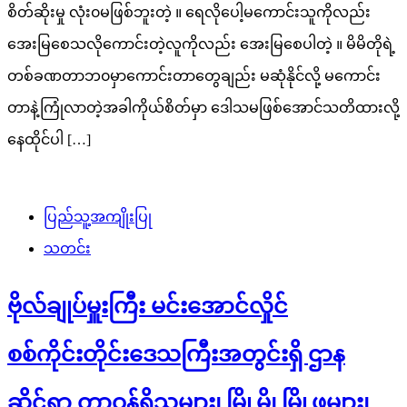
စိတ်ဆိုးမှု လုံး၀မဖြစ်ဘူးတဲ့ ။ ရေလိုပေါ့မကောင်းသူကိုလည်း
အေးမြစေသလိုကောင်းတဲ့လူကိုလည်း အေးမြစေပါတဲ့ ။ မိမိတိုရဲ့
တစ်ခဏတာဘ၀မှာကောင်းတာတွေချည်း မဆုံနိုင်လို့ မကောင်း
တာနဲ့ကြုံလာတဲ့အခါကိုယ်စိတ်မှာ ဒေါသမဖြစ်အောင်သတိထားလို့
နေထိုင်ပါ […]
ပြည်သူ့အကျိုးပြု
သတင်း
ဗိုလ်ချုပ်မှူးကြီး မင်းအောင်လှိုင်
စစ်ကိုင်းတိုင်းဒေသကြီးအတွင်းရှိ ဌာန
ဆိုင်ရာ တာဝန်ရှိသူများ၊ မြို့မိ၊ မြို့ဖများ၊