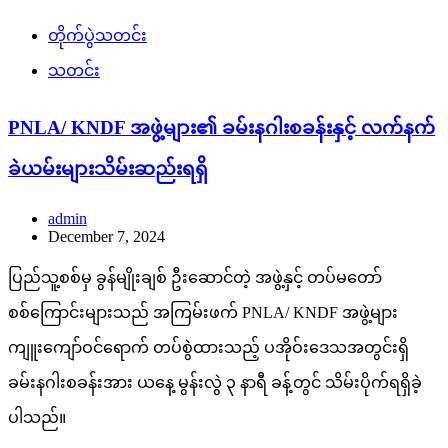
တိုက်ပွဲသတင်း
သတင်း
PNLA/ KNDF အဖွဲ့များ၏ ခမ်းနဂါးစခန်းနှင့် လက်နက်
ခဲယမ်းများသိမ်းဆည်းရရှိ
admin
December 7, 2024
ပြည်သူ့စစ်မှ ခွန်မျိုးချစ် ဦးဆောင်တဲ့ အဖွဲ့နှင့် တပ်မတော်
စစ်ကြောင်းများသည် အကြမ်းဖက် PNLA/ KNDF အဖွဲ့များ
ကျူးကျော်ဝင်ရောက် တပ်စွဲထားသည့် ပအိုဝ်းဒေသအတွင်းရှိ
ခမ်းနဂါးစခန်းအား ယနေ့ မွန်းလွဲ ၃ နာရီ ခန့်တွင် သိမ်းပိုက်ရရှိခဲ့
ပါသည်။