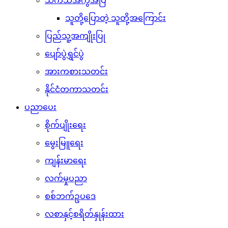
သကသအကွဲအပြဲ
သူတို့ပြောတဲ့ သူတို့အကြောင်း
ပြည်သူ့အကျိုးပြု
ပျော်ပွဲရွှင်ပွဲ
အားကစားသတင်း
နိုင်ငံတကာသတင်း
ပညာပေး
စိုက်ပျိုးရေး
မွေးမြူရေး
ကျန်းမာရေး
လက်မှုပညာ
စစ်ဘက်ဥပဒေ
လစာနှင့်စရိတ်နှုန်းထား