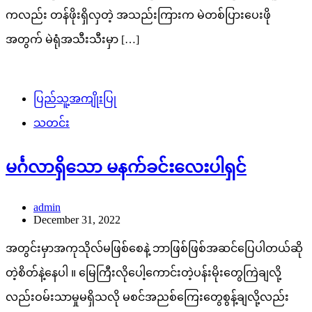
ကလည်း တန်ဖိုးရှိလှတဲ့ အသည်းကြားက မဲတစ်ပြားပေးဖို
အတွက် မဲရုံအသီးသီးမှာ […]
ပြည်သူ့အကျိုးပြု
သတင်း
မင်္ဂလာရှိသော မနက်ခင်းလေးပါရှင်
admin
December 31, 2022
အတွင်းမှာအကုသိုလ်မဖြစ်စေနဲ့ ဘာဖြစ်ဖြစ်အဆင်ပြေပါတယ်ဆို
တဲ့စိတ်နဲ့နေပါ ။ မြေကြီးလိုပေါ့ကောင်းတဲ့ပန်းမိုးတွေကြဲချလို့
လည်းဝမ်းသာမှုမရှိသလို မစင်အညစ်ကြေးတွေစွန့်ချလို့လည်း