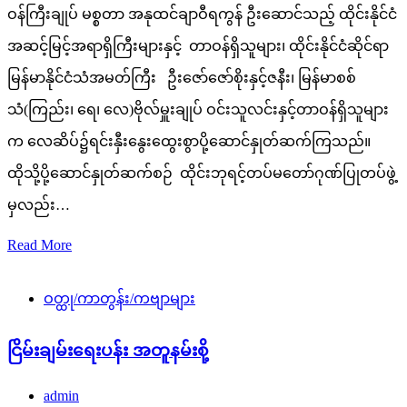
ဝန်ကြီးချုပ် မစ္စတာ အနုထင်ချာဝီရကွန် ဦးဆောင်သည့် ထိုင်းနိုင်ငံ
အဆင့်မြင့်အရာရှိကြီးများနှင့် တာဝန်ရှိသူများ၊ ထိုင်းနိုင်ငံဆိုင်ရာ
မြန်မာနိုင်ငံသံအမတ်ကြီး ဦးဇော်ဇော်စိုးနှင့်ဇနီး၊ မြန်မာစစ်
သံ(ကြည်း၊ ရေ၊ လေ)ဗိုလ်မှူးချုပ် ဝင်းသူလင်းနှင့်တာဝန်ရှိသူများ
က လေဆိပ်၌ရင်းနှီးနွေးထွေးစွာပို့ဆောင်နှုတ်ဆက်ကြသည်။
ထိုသို့ပို့ဆောင်နှုတ်ဆက်စဉ် ထိုင်းဘုရင့်တပ်မတော်ဂုဏ်ပြုတပ်ဖွဲ့
မှလည်း…
Read More
ဝတ္ထု/ကာတွန်း/ကဗျာများ
ငြိမ်းချမ်းရေးပန်း အတူနမ်းစို့
admin