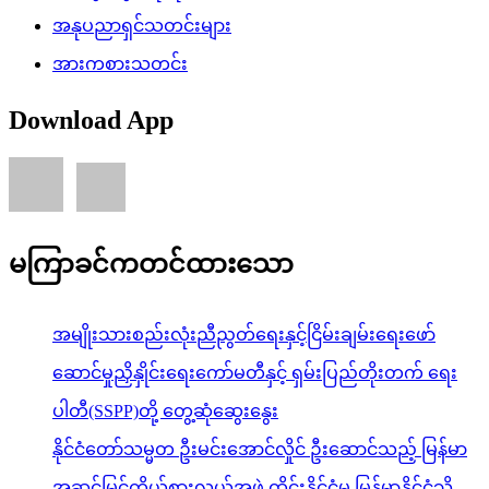
အနုပညာရှင်သတင်းများ
အားကစားသတင်း
Download App
မကြာခင်ကတင်ထားသော
အမျိုးသားစည်းလုံးညီညွတ်ရေးနှင့်ငြိမ်းချမ်းရေးဖော်
ဆောင်မှုညှိနှိုင်းရေးကော်မတီနှင့် ရှမ်းပြည်တိုးတက် ရေး
ပါတီ(SSPP)တို့ တွေ့ဆုံဆွေးနွေး
နိုင်ငံတော်သမ္မတ ဦးမင်းအောင်လှိုင် ဦးဆောင်သည့် မြန်မာ
အဆင့်မြင့်ကိုယ်စားလှယ်အဖွဲ့ ထိုင်းနိုင်ငံမှ မြန်မာနိုင်ငံသို့