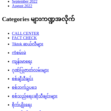
September 2022
August 2022
Categories များကဏ္ဍအလိုက်
CALL CENTER
FACT CHECK
Tiktok ဆယ်လီများ
ကံစမ်းမဲ
ကျန်းမာရေး
ဂုဏ်ပြုဇာတ်လမ်းများ
စစ်ချီသီချင်း
စစ်ဘက်ဥပဒေ
စစ်သည်ရေး/ဆိုသီချင်းများ
စိုက်ပျိုးရေး