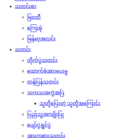
သတင်းစာ
မြဝတီ
ကြေးမုံ
မြန်မာ့အလင်း
သတင်း
တိုက်ပွဲသတင်း
ထောက်ခံအားပေးမှု
တန်ပြန်သတင်း
သကသအကွဲအပြဲ
သူတို့ပြောတဲ့ သူတို့အကြောင်း
ပြည်သူ့အကျိုးပြု
ပျော်ပွဲရွှင်ပွဲ
အားကစားသတင်း