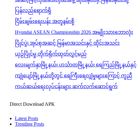
ပြန်လည်ရောက်ရှိ
ငြိမ်းချမ်းရေးပန်း အတူနမ်းစို့
Hyundai ASEAN Championship 2026 အမျိုးသားဘောလုံး
ပြိုင်ပွဲ၊ အုပ်စုအဆင့် မြန်မာအသင်းနှင့် ထိုင်းအသင်း
ယှဉ်ပြိုင်မှု တိုက်ရိုက်ထုတ်လွှင့်မည်
လေးမျက်နှာမြို့နယ်၊ ဟင်္သာတမြို့နယ်၊ ရေကြည်မြို့နယ်နှင့်
ကျုံပျော်မြို့နယ်တို့တွင် ရေကြီးရေလျှံမှုများကြောင့် ကူညီ
ကယ်ဆယ်ရေးလုပ်ငန်းများ ဆက်လက်ဆောင်ရွက်
Direct Download APK
Latest Posts
Trending Posts