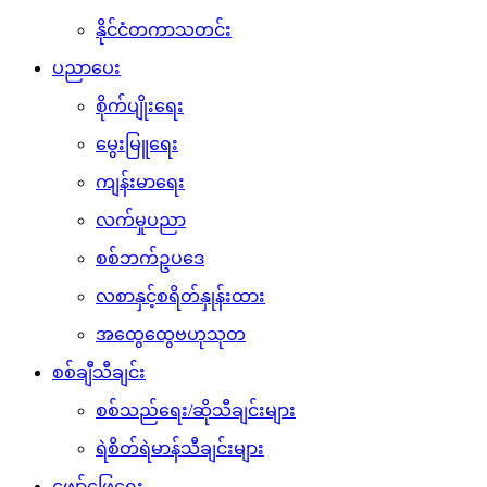
နိုင်ငံတကာသတင်း
ပညာပေး
စိုက်ပျိုးရေး
မွေးမြူရေး
ကျန်းမာရေး
လက်မှုပညာ
စစ်ဘက်ဥပဒေ
လစာနှင့်စရိတ်နှုန်းထား
အထွေထွေဗဟုသုတ
စစ်ချီသီချင်း
စစ်သည်ရေး/ဆိုသီချင်းများ
ရဲစိတ်ရဲမာန်သီချင်းများ
ဖျော်ဖြေရေး