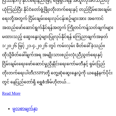
ပြဿနာကို နိုင်ငံရေးနည်းဖြင့် ဖြေရှင်းရန် အထူးလိုအပ်သည်ဟု
ယုံကြည်ပြီး နိုင်ငံတော်ဖွံ့ဖြိုးတိုးတက်ရေးနှင့် တည်ငြိမ်အေးချမ်း
ရေးတို့အတွက် ငြိမ်းချမ်းရေးလုပ်ငန်းစဉ်များအား အကောင်
အထည်ဖော်ဆောင်ရွက်နိုင်ရန်အတွက် ကြိုတင်ကန့်သတ်ချက်များ
မထားသည့် ဆွေးနွေးပွဲများပြုလုပ်နိုင်ရန် ကြေညာချက်အမှတ်
၁/၂၀၂၆ ဖြင့် ၂၁-၄-၂၀၂၆ တွင် ကမ်းလှမ်း ဖိတ်ခေါ်ခဲ့သည်။
ထိုသို့ဖိတ်ခေါ်ချက်အရ အမျိုးသားစည်းလုံးညီညွတ်ရေးနှင့်
ငြိမ်းချမ်းရေးဖော်ဆောင်မှုညှိနှိုင်းရေးကော်မတီနှင့် ရှမ်းပြည်
တိုးတက်ရေးပါတီ(SSPP)တို့ တွေ့ဆုံဆွေးနွေးပွဲကို ယနေ့နံနက်ပိုင်း
တွင် နေပြည်တော်ရှိ ရွှေစံအိမ်ဟိုတယ်…
Read More
မူလစာမျက်နှာ