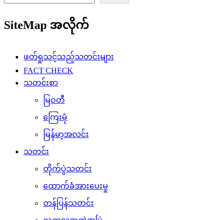
SiteMap အလိုက်
ဖတ်ရှုသင့်သည့်သတင်းများ
FACT CHECK
သတင်းစာ
မြဝတီ
ကြေးမုံ
မြန်မာ့အလင်း
သတင်း
တိုက်ပွဲသတင်း
ထောက်ခံအားပေးမှု
တန်ပြန်သတင်း