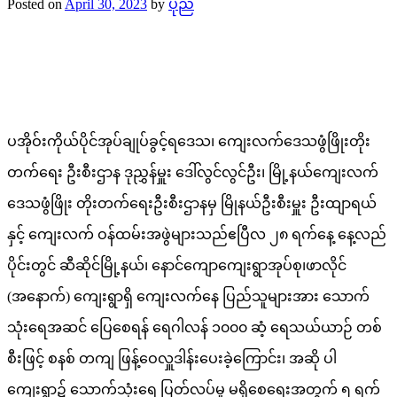
Posted on
April 30, 2023
by
ပုည
ပအိုဝ်းကိုယ်ပိုင်အုပ်ချုပ်ခွင့်ရဒေသ၊ ကျေးလက်ဒေသဖွံဖြိုးတိုး
တက်ရေး ဦးစီးဌာန ဒုညွှန်မှူး ဒေါ်လွင်လွင်ဦး၊ မြို့နယ်ကျေးလက်
ဒေသဖွံဖြိုး တိုးတက်ရေးဦးစီးဌာနမှ မြိုနယ်ဦးစီးမှူး ဦးထျာရယ်
နှင့် ကျေးလက် ဝန်ထမ်းအဖွဲများသည်ဧပြီလ ၂၈ ရက်နေ့‌ နေ့လည်
ပိုင်းတွင် ဆီဆိုင်မြို့နယ်၊ နောင်ကျောကျေးရွာအုပ်စု၊ဖာလိုင်
(အနောက်) ကျေးရွာရှိ ကျေးလက်နေ ပြည်သူများအား သောက်
သုံးရေအဆင် ပြေစေရန် ရေဂါလန် ၁၀၀၀ ဆံ့ ရေသယ်ယာဉ် တစ်
စီးဖြင့် စနစ် တကျ ဖြန့်ဝေလှူဒါန်းပေးခဲ့ကြောင်း၊ အဆို ပါ
ကျေးရွာ၌ သောက်သုံးရေ ပြတ်လပ်မှု မရှိစေရေးအတွက် ၅ ရက်