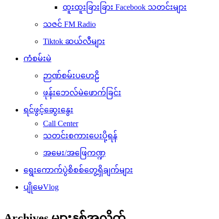
ထူးထူးခြားခြား Facebook သတင်းများ
သဇင် FM Radio
Tiktok ဆယ်လီများ
ကံစမ်းမဲ
ဉာဏ်စမ်းပဟေဠိ
ဖုန်းဘေလ်မဲဖောက်ခြင်း
ရင်ဖွင့်ဆွေးနွေး
Call Center
သတင်းစကားပေးပို့ရန်
အမေး/အဖြေကဏ္ဍ
ရွေးကောက်ပွဲစိစစ်တွေ့ရှိချက်များ
ပျိုမေVlog
Archives များနှစ်အလိုက်