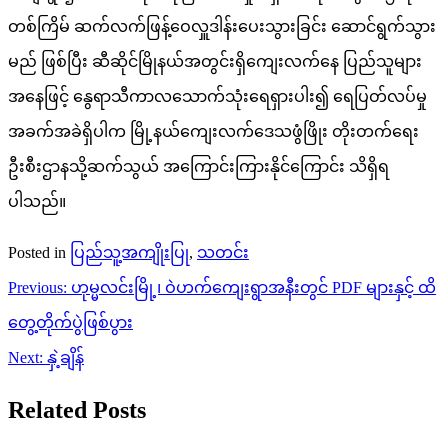
တစ်ကြိမ် ဆက်လက်ဖြန့်ဝေလှူဒါန်းပေးသွားခြင်း ဆောင်ရွက်သွား
မည် ဖြစ်ပြီး ဆီဆိုင်မြိုနယ်အတွင်းရှိကျေးလက်နေ ပြည်သူများ
အနေဖြင့် နွေရာသီကာလသောက်သုံးရေရှားပါး၍ ရေ‌ပြတ်လပ်မှု
အခက်အခဲရှိပါက မြို့နယ်ကျေးလက်ဒေသဖွံဖြိုး တိုးတက်ရေး
ဦးစီးဌာနသို့ဆက်သွယ် အကြောင်းကြားနိုင်ကြောင်း သိရှိရ
ပါသည်။
Posted in
ပြည်သူ့အကျိုးပြု
,
သတင်း
Post
Previous:
ဟုမ္မလင်းမြို့၊ ဝဲဟက်ကျေးရွာအနီးတွင် PDF များနှင့် ထိ
navigation
တွေ့တိုက်ပွဲဖြစ်ပွား
Next:
နှဲ့ချိန်
Related Posts