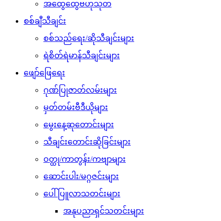
အထွေထွေဗဟုသုတ
စစ်ချီသီချင်း
စစ်သည်ရေး/ဆိုသီချင်းများ
ရဲစိတ်ရဲမာန်သီချင်းများ
ဖျော်ဖြေရေး
ဂုဏ်ပြုဇာတ်လမ်းများ
မှတ်တမ်းဗီဒီယိုများ
မွေးနေ့ဆုတောင်းများ
သီချင်းတောင်းဆိုခြင်းများ
ဝတ္ထု/ကာတွန်း/ကဗျာများ
ဆောင်းပါး/မဂ္ဂဇင်းများ
ပေါ်ပြူလာသတင်းများ
အနုပညာရှင်သတင်းများ