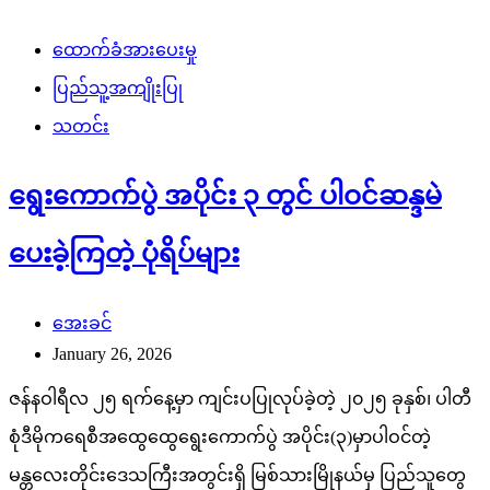
ထောက်ခံအားပေးမှု
ပြည်သူ့အကျိုးပြု
သတင်း
ရွေးကောက်ပွဲ အပိုင်း ၃ တွင် ပါဝင်ဆန္ဒမဲ
ပေးခဲ့ကြတဲ့ ပုံရိပ်များ
အေးခင်
January 26, 2026
ဇန်နဝါရီလ ၂၅ ရက်နေ့မှာ ကျင်းပပြုလုပ်ခဲ့တဲ့ ၂၀၂၅ ခုနှစ်၊ ပါတီ
စုံဒီမိုကရေစီအထွေထွေရွေးကောက်ပွဲ အပိုင်း(၃)မှာပါဝင်တဲ့
မန္တလေးတိုင်းဒေသကြီးအတွင်းရှိ မြစ်သားမြိုနယ်မှ ပြည်သူတွေ