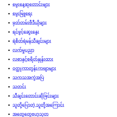
မွေးနေ့ဆုတောင်းများ
မွေးမြူရေး
မှတ်တမ်းဗီဒီယိုများ
ရင်ဖွင့်ဆွေးနွေး
ရဲစိတ်ရဲမန်သီချင်းများ
လက်မှုပညာ
လစာနှင့်စရိတ်နှုန်းထား
ဝတ္ထု/ကာတွန်း/ကဗျာများ
သကသအကွဲအပြဲ
သတင်း
သီချင်းတောင်းဆိုခြင်းများ
သူတို့ပြောတဲ့ သူတို့အကြောင်း
အထွေထွေဗဟုသုတ