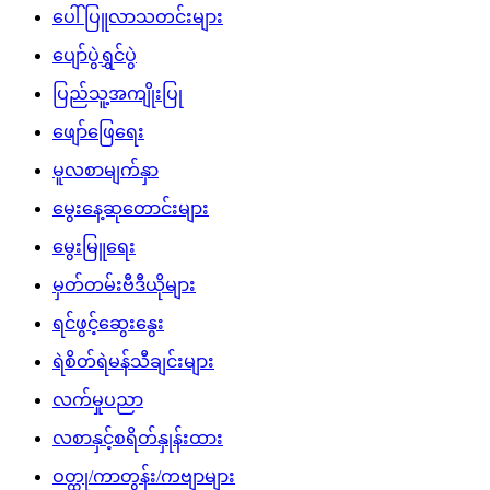
ပေါ်ပြူလာသတင်းများ
ပျော်ပွဲရွှင်ပွဲ
ပြည်သူ့အကျိုးပြု
ဖျော်ဖြေရေး
မူလစာမျက်နှာ
မွေးနေ့ဆုတောင်းများ
မွေးမြူရေး
မှတ်တမ်းဗီဒီယိုများ
ရင်ဖွင့်ဆွေးနွေး
ရဲစိတ်ရဲမန်သီချင်းများ
လက်မှုပညာ
လစာနှင့်စရိတ်နှုန်းထား
ဝတ္ထု/ကာတွန်း/ကဗျာများ