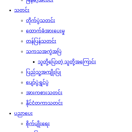
သတင်း
တိုက်ပွဲသတင်း
ထောက်ခံအားပေးမှု
တန်ပြန်သတင်း
သကသအကွဲအပြဲ
သူတို့ပြောတဲ့ သူတို့အကြောင်း
ပြည်သူ့အကျိုးပြု
ပျော်ပွဲရွှင်ပွဲ
အားကစားသတင်း
နိုင်ငံတကာသတင်း
ပညာပေး
စိုက်ပျိုးရေး