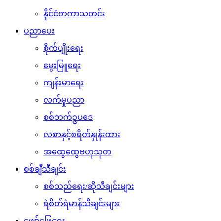
နိုင်ငံတကာသတင်း
ပညာပေး
စိုက်ပျိုးရေး
မွေးမြူရေး
ကျန်းမာရေး
လက်မှုပညာ
စစ်ဘက်ဥပဒေ
လစာနှင့်စရိတ်နှုန်းထား
အထွေထွေဗဟုသုတ
စစ်ချီသီချင်း
စစ်သည်ရေး/ဆိုသီချင်းများ
ရဲစိတ်ရဲမာန်သီချင်းများ
ဖျော်ဖြေရေး