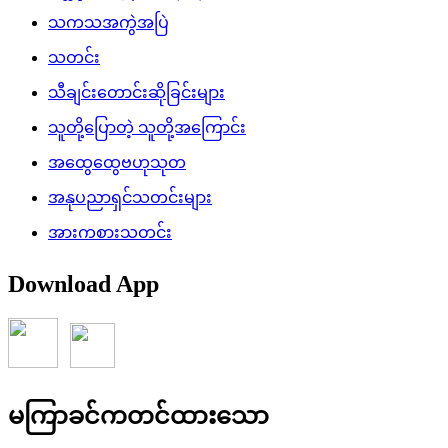
သကသအကွဲအပြဲ
သတင်း
သီချင်းတောင်းဆိုခြင်းများ
သူတို့ပြောတဲ့ သူတို့အကြောင်း
အထွေထွေဗဟုသုတ
အနုပညာရှင်သတင်းများ
အားကစားသတင်း
Download App
မကြာခင်ကတင်ထားသော