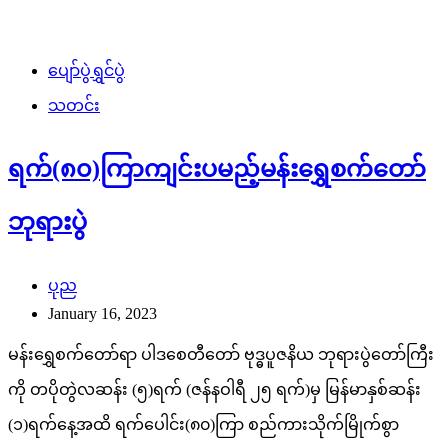
ပျော်ပွဲရွှင်ပွဲ
သတင်း
ရက်(၈၀)ကြာကျင်းပမည့်မန်းရွှေစက်တော်
ဘုရားပွဲ
ပုည
January 16, 2023
မန်းရွှေစက်တော်ရာ ပါဒစေတီတော် ဗုဒ္ဓပူဇနိယ ဘုရားပွဲတော်ကြီး
ကို တပိုတွဲလဆန်း (၅)ရက် (ဇန်နဝါရီ ၂၅ ရက်)မှ မြန်မာနှစ်ဆန်း
(၁)ရက်နေ့အထိ ရက်ပေါင်း(၈၀)ကြာ စည်ကားသိုက်မြိုက်စွာ