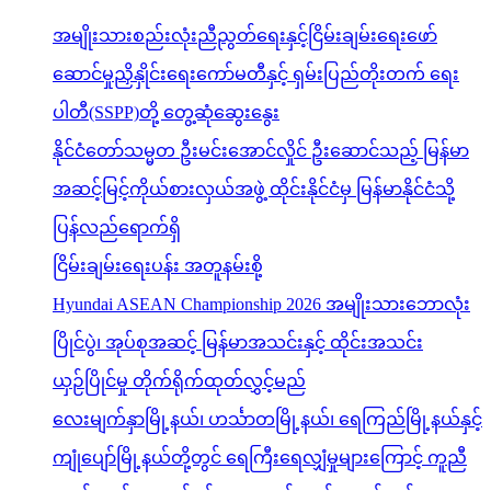
အမျိုးသားစည်းလုံးညီညွတ်ရေးနှင့်ငြိမ်းချမ်းရေးဖော်
ဆောင်မှုညှိနှိုင်းရေးကော်မတီနှင့် ရှမ်းပြည်တိုးတက် ရေး
ပါတီ(SSPP)တို့ တွေ့ဆုံဆွေးနွေး
နိုင်ငံတော်သမ္မတ ဦးမင်းအောင်လှိုင် ဦးဆောင်သည့် မြန်မာ
အဆင့်မြင့်ကိုယ်စားလှယ်အဖွဲ့ ထိုင်းနိုင်ငံမှ မြန်မာနိုင်ငံသို့
ပြန်လည်ရောက်ရှိ
ငြိမ်းချမ်းရေးပန်း အတူနမ်းစို့
Hyundai ASEAN Championship 2026 အမျိုးသားဘောလုံး
ပြိုင်ပွဲ၊ အုပ်စုအဆင့် မြန်မာအသင်းနှင့် ထိုင်းအသင်း
ယှဉ်ပြိုင်မှု တိုက်ရိုက်ထုတ်လွှင့်မည်
လေးမျက်နှာမြို့နယ်၊ ဟင်္သာတမြို့နယ်၊ ရေကြည်မြို့နယ်နှင့်
ကျုံပျော်မြို့နယ်တို့တွင် ရေကြီးရေလျှံမှုများကြောင့် ကူညီ