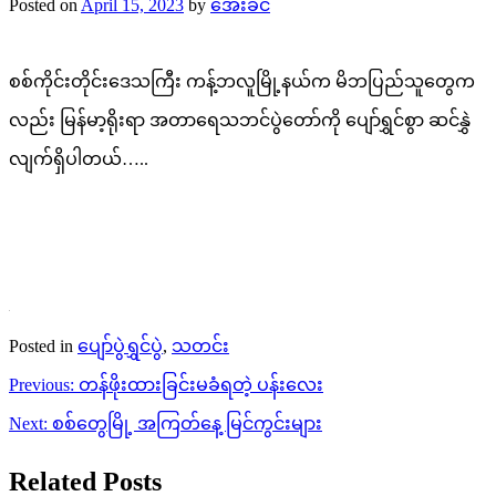
Posted on
April 15, 2023
by
အေးခင်
စစ်ကိုင်းတိုင်းဒေသကြီး ကန့်ဘလူမြို့နယ်က မိဘပြည်သူတွေက
လည်း မြန်မာ့ရိုးရာ အတာရေသဘင်ပွဲတော်ကို ပျော်ရွှင်စွာ ဆင်နွှဲ
လျက်ရှိပါတယ်…..
Posted in
ပျော်ပွဲရွှင်ပွဲ
,
သတင်း
Post
Previous:
တန်ဖိုးထားခြင်းမခံရတဲ့ ပန်းလေး
navigation
Next:
စစ်တွေမြို့ အကြတ်နေ့ မြင်ကွင်းများ
Related Posts