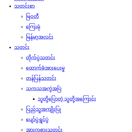
သတင်းစာ
မြဝတီ
ကြေးမုံ
မြန်မာ့အလင်း
သတင်း
တိုက်ပွဲသတင်း
ထောက်ခံအားပေးမှု
တန်ပြန်သတင်း
သကသအကွဲအပြဲ
သူတို့ပြောတဲ့ သူတို့အကြောင်း
ပြည်သူ့အကျိုးပြု
ပျော်ပွဲရွှင်ပွဲ
အားကစားသတင်း