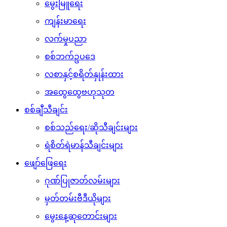
မွေးမြူရေး
ကျန်းမာရေး
လက်မှုပညာ
စစ်ဘက်ဥပဒေ
လစာနှင့်စရိတ်နှုန်းထား
အထွေထွေဗဟုသုတ
စစ်ချီသီချင်း
စစ်သည်ရေး/ဆိုသီချင်းများ
ရဲစိတ်ရဲမာန်သီချင်းများ
ဖျော်ဖြေရေး
ဂုဏ်ပြုဇာတ်လမ်းများ
မှတ်တမ်းဗီဒီယိုများ
မွေးနေ့ဆုတောင်းများ