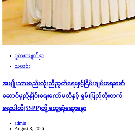
မူလစာမျက်နှာ
သတင်း
အမျိုးသားစည်းလုံးညီညွတ်ရေးနှင့်ငြိမ်းချမ်းရေးဖော်
ဆောင်မှုညှိနှိုင်းရေးကော်မတီနှင့် ရှမ်းပြည်တိုးတက်
ရေးပါတီ(SSPP)တို့ တွေ့ဆုံဆွေးနွေး
admin
August 8, 2026