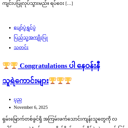
ကျင်းပပြုလုပ်သွားမည်။ ရပ်ဝေး […]
ပျော်ပွဲရွှင်ပွဲ
ပြည်သူ့အကျိုးပြု
သတင်း
Congratulations ပါ နေဝန်းနီ
သူရဲကောင်းများ
ပုည
November 6, 2025
ရှမ်းမြောက်တစ်ခွင်ရှိ အကြမ်းဖက်သောင်းကျန်းသူတွေကို လ