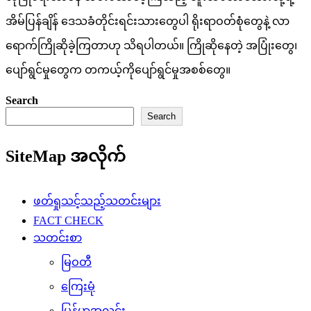
အိမ်ပြန်ချိန် ဒေသခံတိုင်းရင်းသားတွေပါ ရိုးရာဝတ်စုံတွေနဲ့ လာ
ရောက်ကြိုဆိုခဲ့ကြတာဟု သိရပါတယ်။ ကြိုဆိုနေတဲ့ အပြုံးတွေ၊
ပျော်ရွင်မှုတွေက တကယ့်ကိုပျော်ရွင်မှုအစစ်တွေ။
Search
Search
SiteMap အလိုက်
ဖတ်ရှုသင့်သည့်သတင်းများ
FACT CHECK
သတင်းစာ
မြဝတီ
ကြေးမုံ
မြန်မာ့အလင်း