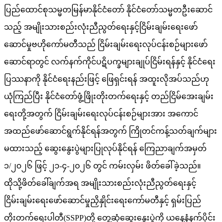
ပြည်ထောင်စုသမ္မတမြန်မာနိုင်ငံတော် နိုင်ငံတော်သမ္မတဦးဆောင်
သည့် အမျိုးသားစည်းလုံးညီညွတ်ရေးနှင့်ငြိမ်းချမ်းရေးဖော်
ဆောင်မှုဗဟိုကော်မတီသည် ငြိမ်းချမ်းရေးလုပ်ငန်းစဉ်များဖော်
ဆောင်ရာတွင် လက်နက်ကိုင်ပဋိပက္ခများချုပ်ငြိမ်းရန်နှင့် နိုင်ငံရေး
ပြဿနာကို နိုင်ငံရေးနည်းဖြင့် ဖြေရှင်းရန် အထူးလိုအပ်သည်ဟု
ယုံကြည်ပြီး နိုင်ငံတော်ဖွံ့ဖြိုးတိုးတက်ရေးနှင့် တည်ငြိမ်အေးချမ်း
ရေးတို့အတွက် ငြိမ်းချမ်းရေးလုပ်ငန်းစဉ်များအား အကောင်
အထည်ဖော်ဆောင်ရွက်နိုင်ရန်အတွက် ကြိုတင်ကန့်သတ်ချက်များ
မထားသည့် ဆွေးနွေးပွဲများပြုလုပ်နိုင်ရန် ကြေညာချက်အမှတ်
၁/၂၀၂၆ ဖြင့် ၂၁-၄-၂၀၂၆ တွင် ကမ်းလှမ်း ဖိတ်ခေါ်ခဲ့သည်။
ထိုသို့ဖိတ်ခေါ်ချက်အရ အမျိုးသားစည်းလုံးညီညွတ်ရေးနှင့်
ငြိမ်းချမ်းရေးဖော်ဆောင်မှုညှိနှိုင်းရေးကော်မတီနှင့် ရှမ်းပြည်
တိုးတက်ရေးပါတီ(SSPP)တို့ တွေ့ဆုံဆွေးနွေးပွဲကို ယနေ့နံနက်ပိုင်း