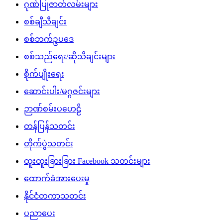
ဂုဏ်ပြုဇာတ်လမ်းများ
စစ်ချီသီချင်း
စစ်ဘက်ဥပဒေ
စစ်သည်ရေး/ဆိုသီချင်းများ
စိုက်ပျိုးရေး
ဆောင်းပါး/မဂ္ဂဇင်းများ
ဉာဏ်စမ်းပဟေဠိ
တန်ပြန်သတင်း
တိုက်ပွဲသတင်း
ထူးထူးခြားခြား Facebook သတင်းများ
ထောက်ခံအားပေးမှု
နိုင်ငံတကာသတင်း
ပညာပေး