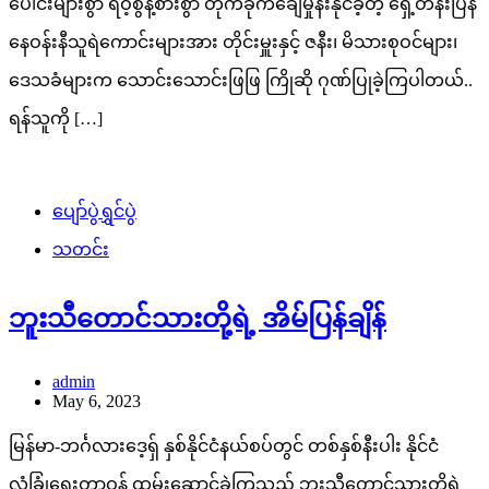
ပေါင်းများစွာ ရဲဝံ့စွန့်စားစွာ တိုက်ခိုက်ချေမှုန်းနိုင်ခဲ့တဲ့ ရှေ့တန်းပြန်
နေဝန်းနီသူရဲကောင်းများအား တိုင်းမှူးနှင့် ဇနီး၊ မိသားစုဝင်များ၊
ဒေသခံများက သောင်းသောင်းဖြဖြ ကြိုဆို ဂုဏ်ပြုခဲ့ကြပါတယ်..
ရန်သူကို […]
ပျော်ပွဲရွှင်ပွဲ
သတင်း
ဘူးသီတောင်သားတို့ရဲ့ အိမ်ပြန်ချိန်
admin
May 6, 2023
မြန်မာ-ဘင်္ဂလားဒေ့ရှ် နှစ်နိုင်ငံနယ်စပ်တွင် တစ်နှစ်နီးပါး နိုင်ငံ
လုံခြုံရေးတာဝန် ထမ်းဆောင်ခဲ့ကြသည့် ဘူးသီတောင်သားတို့ရဲ့