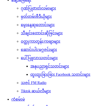
ဂုဏ်ပြုဇာတ်လမ်းများ
မှတ်တမ်းဗီဒီယိုများ
မွေးနေ့ဆုတောင်းများ
သီချင်းတောင်းဆိုခြင်းများ
ဝတ္ထု/ကာတွန်း/ကဗျာများ
ဆောင်းပါး/မဂ္ဂဇင်းများ
ပေါ်ပြူလာသတင်းများ
အနုပညာရှင်သတင်းများ
ထူးထူးခြားခြား Facebook သတင်းများ
သဇင် FM Radio
Tiktok ဆယ်လီများ
ကံစမ်းမဲ