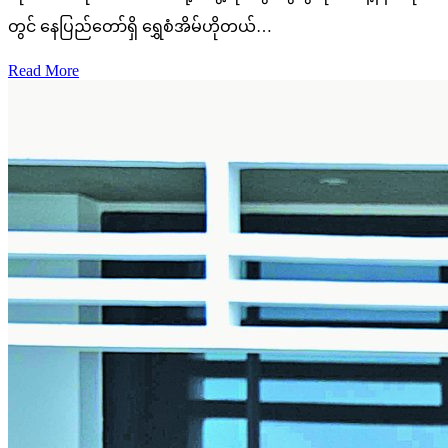
တွင် နေပြည်တော်ရှိ ရွှေစံအိမ်ဟိုတယ်…
Read More