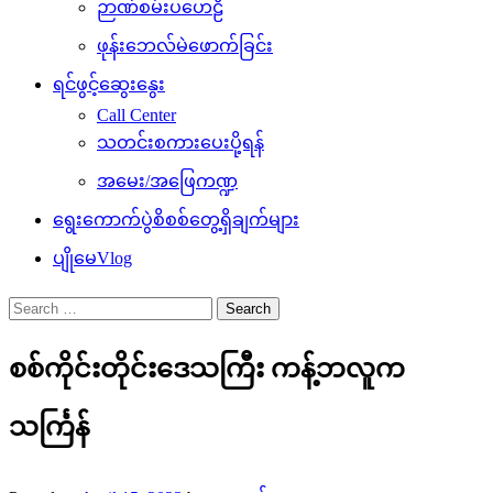
ဉာဏ်စမ်းပဟေဠိ
ဖုန်းဘေလ်မဲဖောက်ခြင်း
ရင်ဖွင့်ဆွေးနွေး
Call Center
သတင်းစကားပေးပို့ရန်
အမေး/အဖြေကဏ္ဍ
ရွေးကောက်ပွဲစိစစ်တွေ့ရှိချက်များ
ပျိုမေVlog
Search
for:
စစ်ကိုင်းတိုင်းဒေသကြီး ကန့်ဘလူက
သင်္ကြန်