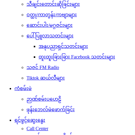
သီချင်းတောင်းဆိုခြင်းများ
ဝတ္ထု/ကာတွန်း/ကဗျာများ
ဆောင်းပါး/မဂ္ဂဇင်းများ
ပေါ်ပြူလာသတင်းများ
အနုပညာရှင်သတင်းများ
ထူးထူးခြားခြား Facebook သတင်းများ
သဇင် FM Radio
Tiktok ဆယ်လီများ
ကံစမ်းမဲ
ဉာဏ်စမ်းပဟေဠိ
ဖုန်းဘေလ်မဲဖောက်ခြင်း
ရင်ဖွင့်ဆွေးနွေး
Call Center