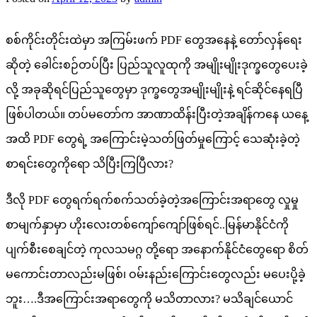
စစ်ကိုင်းတိုင်းထဲမှာ အကြမ်းဖက် PDF တွေအနေနဲ့ တော်လှန်ရေး
ဆိုတဲ့ ခေါင်းစဉ်တပ်ပြီး ပြည်သူလူထုကို အမျိုးမျိုးဒုက္ခတွေပေးခဲ့
လို့ အခုဆိုရင်ပြည်သူတွေမှာ ဒုက္ခတွေအမျိုးမျိုးနဲ့ ရင်ဆိုင်နေရပြီ
ဖြစ်ပါတယ်။ တပ်မတော်က အာဏာထိန်းပြီးတဲ့အချိန်ကနေ ယနေ့
အထိ PDF တွေရဲ့ အကြောင်းမဲ့သတ်ဖြတ်မှုကြောင့် သေဆုံးခဲ့တဲ့
စာရင်းတွေကိုရော သိပြီးကြပြီလား?
ဒီလို PDF တွေရက်ရက်စက်သတ်ခဲ့တဲ့အကြောင်းအရာတွေ လှုမှု
စာမျက်နှာမှာ ဟိုးလေးတစ်ကျော်ကျော်ဖြစ်ရင်..မြန်မာနိုင်ငံကို
ပျက်စီးစေချင်တဲ့ ကုလသမဂ္ဂ တို့ရော အနောက်နိုင်ငံတွေရော စိတ်
မကောင်းတာလည်းမဖြစ်၊ ဝမ်းနည်းကြောင်းတွေလည်း မပေးပို့ခဲ့
ဘူး….ဒီအကြောင်းအရာတွေကို မသိတာလား? မသိချင်ယောင်