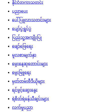
နိုင်ငံတကာသတင်း
ပညာပေး
ပေါ်ပြူလာသတင်းများ
ပျော်ပွဲရွှင်ပွဲ
ပြည်သူ့အကျိုးပြု
ဖျော်ဖြေရေး
မူလစာမျက်နှာ
မွေးနေ့ဆုတောင်းများ
မွေးမြူရေး
မှတ်တမ်းဗီဒီယိုများ
ရင်ဖွင့်ဆွေးနွေး
ရဲစိတ်ရဲမန်သီချင်းများ
လက်မှုပညာ