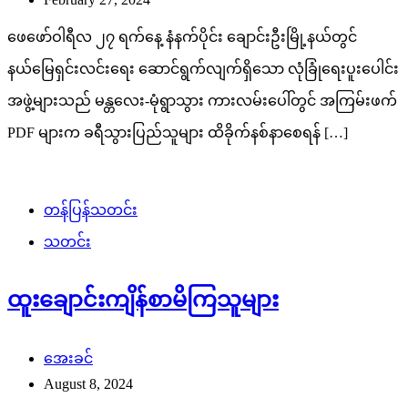
ဖေဖော်ဝါရီလ ၂၇ ရက်နေ့ နံနက်ပိုင်း ချောင်းဦးမြို့နယ်တွင်
နယ်မြေရှင်းလင်းရေး ဆောင်ရွက်လျက်ရှိသော လုံခြုံရေးပူးပေါင်း
အဖွဲ့များသည် မန္တလေး-မုံရွာသွား ကားလမ်းပေါ်တွင် အကြမ်းဖက်
PDF များက ခရီသွားပြည်သူများ ထိခိုက်နစ်နာစေရန် […]
တန်ပြန်သတင်း
သတင်း
ထူးချောင်းကျိန်စာမိကြသူများ
အေးခင်
August 8, 2024