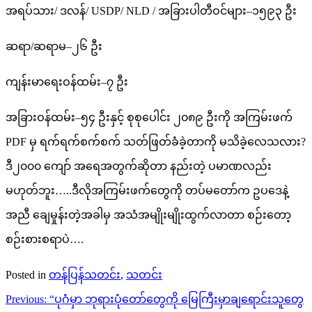
အရပ်သား/ ဒလန်/ USDP/ NLD / အခြားပါတီဝင်များ–၁၅၉၃ ဦး
ဆရာ/ဆရာမ–၂၆ ဦး
ကျန်းမာရေးဝန်ထမ်း–၇ ဦး
အခြားဝန်ထမ်း–၅၄ ဦးနှင့် စုစုပေါင်း ၂၀၈၉ ဦးကို အကြမ်းဖက်
PDF မှ ရက်ရက်စက်စက် သတ်ဖြတ်ခံခဲ့တာကို မသိခဲ့လေသလား?
ဒီ၂၀၀၀ ကျော် အရေအတွက်ဆိုတာ နည်းတဲ့ ပမာဏလည်း
မဟုတ်ဘူး…..ဒီလိုအကြမ်းဖက်တွေကို တပ်မတော်က ဥပဒေနဲ့
အညီ ချေမှုန်းတဲ့အခါမှ အသံအမျိုးမျိုးထွက်လာတာ စဉ်းတော့
စဉ်းစားစရာပဲ….
Posted in
တန်ပြန်သတင်း
,
သတင်း
Post
Previous:
“ပုဂံမှာ ဘုရားပုံတော်တွေကို မြေကြီးမှာချရောင်းသူတွေ