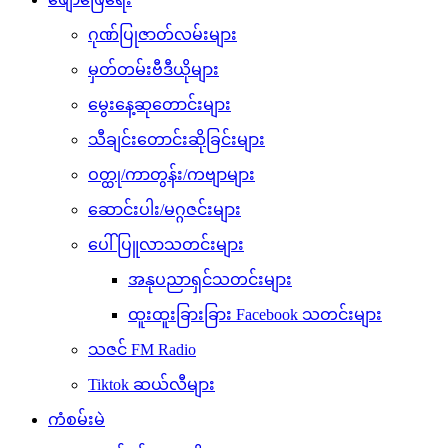
ဂုဏ်ပြုဇာတ်လမ်းများ
မှတ်တမ်းဗီဒီယိုများ
မွေးနေ့ဆုတောင်းများ
သီချင်းတောင်းဆိုခြင်းများ
ဝတ္ထု/ကာတွန်း/ကဗျာများ
ဆောင်းပါး/မဂ္ဂဇင်းများ
ပေါ်ပြူလာသတင်းများ
အနုပညာရှင်သတင်းများ
ထူးထူးခြားခြား Facebook သတင်းများ
သဇင် FM Radio
Tiktok ဆယ်လီများ
ကံစမ်းမဲ