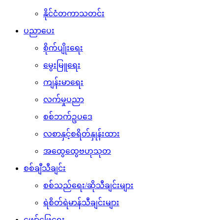
နိုင်ငံတကာသတင်း
ပညာပေး
စိုက်ပျိုးရေး
မွေးမြူရေး
ကျန်းမာရေး
လက်မှုပညာ
စစ်ဘက်ဥပဒေ
လစာနှင့်စရိတ်နှုန်းထား
အထွေထွေဗဟုသုတ
စစ်ချီသီချင်း
စစ်သည်ရေး/ဆိုသီချင်းများ
ရဲစိတ်ရဲမာန်သီချင်းများ
ဖျော်ဖြေရေး