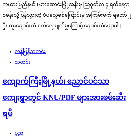
ကယားပြည်နယ် ၊ ဖားဆောင်းမြို့အနီးမှ သြဂုတ်လ ၄ ရက်နေ့က
စခန်းသို့ပြန်သွားတဲ့ ဝံပုလွေစစ်ကြောင်းမှ အကြမ်းဖက် ရဲဘော် ၂
ဦး ထူးချောင်းထဲ စက်လှေပျက်မှုကြောင့် ချောင်းထဲမျောပါ […]
တန်ပြန်သတင်း
သတင်း
ကျောက်ကြီးမြို့နယ်၊ ညောင်ပင်သာ
ကျေးရွာတွင် KNU/PDF များအားဖမ်းဆီး
ရမိ
ပုည