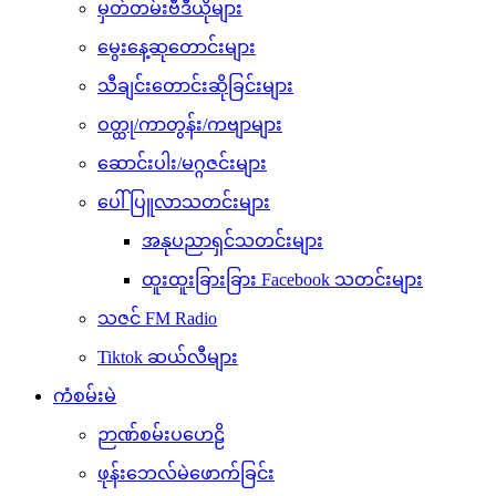
မှတ်တမ်းဗီဒီယိုများ
မွေးနေ့ဆုတောင်းများ
သီချင်းတောင်းဆိုခြင်းများ
ဝတ္ထု/ကာတွန်း/ကဗျာများ
ဆောင်းပါး/မဂ္ဂဇင်းများ
ပေါ်ပြူလာသတင်းများ
အနုပညာရှင်သတင်းများ
ထူးထူးခြားခြား Facebook သတင်းများ
သဇင် FM Radio
Tiktok ဆယ်လီများ
ကံစမ်းမဲ
ဉာဏ်စမ်းပဟေဠိ
ဖုန်းဘေလ်မဲဖောက်ခြင်း