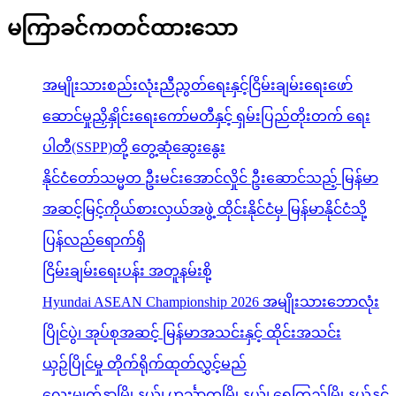
မကြာခင်ကတင်ထားသော
အမျိုးသားစည်းလုံးညီညွတ်ရေးနှင့်ငြိမ်းချမ်းရေးဖော်
ဆောင်မှုညှိနှိုင်းရေးကော်မတီနှင့် ရှမ်းပြည်တိုးတက် ရေး
ပါတီ(SSPP)တို့ တွေ့ဆုံဆွေးနွေး
နိုင်ငံတော်သမ္မတ ဦးမင်းအောင်လှိုင် ဦးဆောင်သည့် မြန်မာ
အဆင့်မြင့်ကိုယ်စားလှယ်အဖွဲ့ ထိုင်းနိုင်ငံမှ မြန်မာနိုင်ငံသို့
ပြန်လည်ရောက်ရှိ
ငြိမ်းချမ်းရေးပန်း အတူနမ်းစို့
Hyundai ASEAN Championship 2026 အမျိုးသားဘောလုံး
ပြိုင်ပွဲ၊ အုပ်စုအဆင့် မြန်မာအသင်းနှင့် ထိုင်းအသင်း
ယှဉ်ပြိုင်မှု တိုက်ရိုက်ထုတ်လွှင့်မည်
လေးမျက်နှာမြို့နယ်၊ ဟင်္သာတမြို့နယ်၊ ရေကြည်မြို့နယ်နှင့်