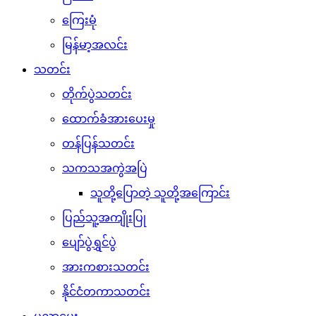
ကြေးမုံ
မြန်မာ့အလင်း
သတင်း
တိုက်ပွဲသတင်း
ထောက်ခံအားပေးမှု
တန်ပြန်သတင်း
သကသအကွဲအပြဲ
သူတို့ပြောတဲ့ သူတို့အကြောင်း
ပြည်သူ့အကျိုးပြု
ပျော်ပွဲရွှင်ပွဲ
အားကစားသတင်း
နိုင်ငံတကာသတင်း