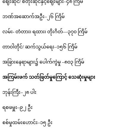
ဈေးဆိုင်/ စတိုးဆိုင်နှင့်ဈေးများ–၄၈ ကြိမ်
ဘဏ်အဆောက်အဦး–၂၆ ကြိမ်
လမ်း- တံတား၊ ရထား၊ တိုးဂိတ်—၃၇၀ ကြိမ်
တာဝါတိုင်/ ဆက်သွယ်ရေး–၁၅၆ ကြိမ်
အခြားနေရာများ၌ ပေါက်ကွဲမှု –၈၀၃ ကြိမ်
အကြမ်းဖက် သတ်ဖြတ်မှုကြောင့် သေဆုံးမှုများ
ဘုန်းကြီး–၂၈ ပါး
ရစဖမှူး–၉၂ ဦး
စစ်မှုထမ်းဟောင်း–၁၅ ဦး