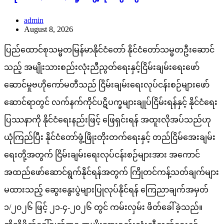
admin
August 8, 2026
ပြည်ထောင်စုသမ္မတမြန်မာနိုင်ငံတော် နိုင်ငံတော်သမ္မတဦးဆောင်
သည့် အမျိုးသားစည်းလုံးညီညွတ်ရေးနှင့်ငြိမ်းချမ်းရေးဖော်
ဆောင်မှုဗဟိုကော်မတီသည် ငြိမ်းချမ်းရေးလုပ်ငန်းစဉ်များဖော်
ဆောင်ရာတွင် လက်နက်ကိုင်ပဋိပက္ခများချုပ်ငြိမ်းရန်နှင့် နိုင်ငံရေး
ပြဿနာကို နိုင်ငံရေးနည်းဖြင့် ဖြေရှင်းရန် အထူးလိုအပ်သည်ဟု
ယုံကြည်ပြီး နိုင်ငံတော်ဖွံ့ဖြိုးတိုးတက်ရေးနှင့် တည်ငြိမ်အေးချမ်း
ရေးတို့အတွက် ငြိမ်းချမ်းရေးလုပ်ငန်းစဉ်များအား အကောင်
အထည်ဖော်ဆောင်ရွက်နိုင်ရန်အတွက် ကြိုတင်ကန့်သတ်ချက်များ
မထားသည့် ဆွေးနွေးပွဲများပြုလုပ်နိုင်ရန် ကြေညာချက်အမှတ်
၁/၂၀၂၆ ဖြင့် ၂၁-၄-၂၀၂၆ တွင် ကမ်းလှမ်း ဖိတ်ခေါ်ခဲ့သည်။