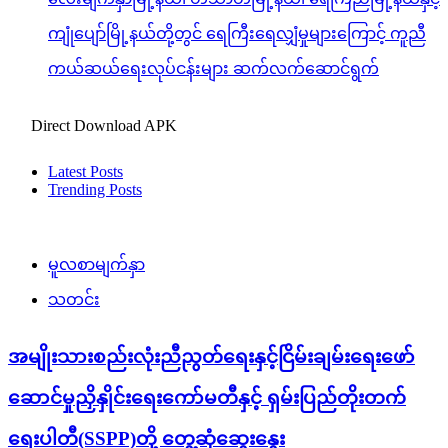
ကျုံပျော်မြို့နယ်တို့တွင် ရေကြီးရေလျှံမှုများကြောင့် ကူညီ
ကယ်ဆယ်ရေးလုပ်ငန်းများ ဆက်လက်ဆောင်ရွက်
Direct Download APK
Latest Posts
Trending Posts
မူလစာမျက်နှာ
သတင်း
အမျိုးသားစည်းလုံးညီညွတ်ရေးနှင့်ငြိမ်းချမ်းရေးဖော်
ဆောင်မှုညှိနှိုင်းရေးကော်မတီနှင့် ရှမ်းပြည်တိုးတက်
ရေးပါတီ(SSPP)တို့ တွေ့ဆုံဆွေးနွေး