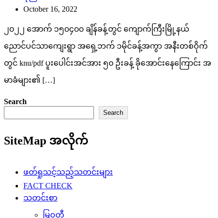
October 16, 2022
၂၀၂၂ အောက် ၁၅၀၄၀၀ ချိန်ခန့်တွင် ကျောက်ကြီးမြို့နယ်
ညောင်ပင်သာကျေးရွာ အရှေ့ဘက် ၁မိုင်ခန့်အကွာ အနီးတစ်ဝိုက်
တွင် knu/pdf ပူးပေါင်းအင်အား ၅၀ ဦးခန့် ခိုအောင်းနေကြောင်း အ
မာခံများ၏ […]
Search
Search
SiteMap အလိုက်
ဖတ်ရှုသင့်သည့်သတင်းများ
FACT CHECK
သတင်းစာ
မြဝတီ