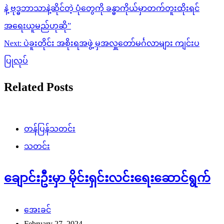
navigation
နဲ့ ဗုဒ္ဓဘာသာနဲ့ဆိုင်တဲ့ ပုံတွေကို ခန္ဓာကိုယ်မှာတက်တူးထိုးရင်
အရေးယူမည်ဟုဆို”
Next:
ပဲခူးတိုင်း အစိုးရအဖွဲ့ မှအလှူတော်မင်္ဂလာများ ကျင်းပ
ပြုလုပ်
Related Posts
တန်ပြန်သတင်း
သတင်း
ချောင်းဦးမှာ မိုင်းရှင်းလင်းရေးဆောင်ရွက်
အေးခင်
February 27, 2024