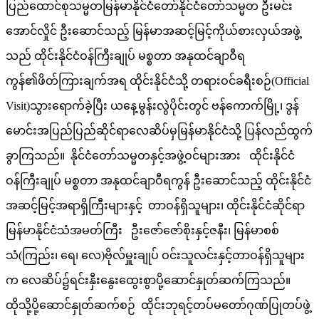
ပြည်ထောင်စုသမ္မတမြန်မာနိုင်ငံတော်နိုင်ငံတော်သမ္မတ ဦးမင်း
အောင်လှိုင် ဦးဆောင်သည့် မြန်မာအဆင့်မြင့်ကိုယ်စားလှယ်အဖွဲ့
သည် ထိုင်းနိုင်ငံဝန်ကြီးချုပ် မစ္စတာ အနုထင်ချာဝီရ
ကွန်၏ဖိတ်ကြားချက်အရ ထိုင်းနိုင်ငံသို့ တရားဝင်ခရီးစဉ်(Official
Visit)သွားရောက်ခဲ့ပြီး ယနေ့မွန်းလွဲပိုင်းတွင် ဗန်ကောက်မြို့၊ ဒွန်
မောင်းအပြည်ပြည်ဆိုင်ရာလေဆိပ်မှမြန်မာနိုင်ငံသို့ ပြန်လည်ထွက်
ခွာကြသည်။ နိုင်ငံတော်သမ္မတနှင့်အဖွဲ့ဝင်များအား ထိုင်းနိုင်ငံ
ဝန်ကြီးချုပ် မစ္စတာ အနုထင်ချာဝီရကွန် ဦးဆောင်သည့် ထိုင်းနိုင်ငံ
အဆင့်မြင့်အရာရှိကြီးများနှင့် တာဝန်ရှိသူများ၊ ထိုင်းနိုင်ငံဆိုင်ရာ
မြန်မာနိုင်ငံသံအမတ်ကြီး ဦးဇော်ဇော်စိုးနှင့်ဇနီး၊ မြန်မာစစ်
သံ(ကြည်း၊ ရေ၊ လေ)ဗိုလ်မှူးချုပ် ဝင်းသူလင်းနှင့်တာဝန်ရှိသူများ
က လေဆိပ်၌ရင်းနှီးနွေးထွေးစွာပို့ဆောင်နှုတ်ဆက်ကြသည်။
ထိုသို့ပို့ဆောင်နှုတ်ဆက်စဉ် ထိုင်းဘုရင့်တပ်မတော်ဂုဏ်ပြုတပ်ဖွဲ့