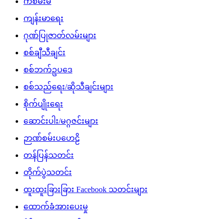
ကံစမ်းမဲ
ကျန်းမာရေး
ဂုဏ်ပြုဇာတ်လမ်းများ
စစ်ချီသီချင်း
စစ်ဘက်ဥပဒေ
စစ်သည်ရေး/ဆိုသီချင်းများ
စိုက်ပျိုးရေး
ဆောင်းပါး/မဂ္ဂဇင်းများ
ဉာဏ်စမ်းပဟေဠိ
တန်ပြန်သတင်း
တိုက်ပွဲသတင်း
ထူးထူးခြားခြား Facebook သတင်းများ
ထောက်ခံအားပေးမှု