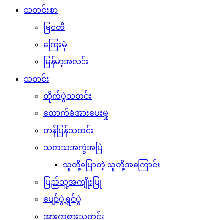
သတင်းစာ
မြဝတီ
ကြေးမုံ
မြန်မာ့အလင်း
သတင်း
တိုက်ပွဲသတင်း
ထောက်ခံအားပေးမှု
တန်ပြန်သတင်း
သကသအကွဲအပြဲ
သူတို့ပြောတဲ့ သူတို့အကြောင်း
ပြည်သူ့အကျိုးပြု
ပျော်ပွဲရွှင်ပွဲ
အားကစားသတင်း