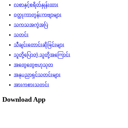
လစာနှင့်စရိတ်နှုန်းထား
ဝတ္ထု/ကာတွန်း/ကဗျာများ
သကသအကွဲအပြဲ
သတင်း
သီချင်းတောင်းဆိုခြင်းများ
သူတို့ပြောတဲ့ သူတို့အကြောင်း
အထွေထွေဗဟုသုတ
အနုပညာရှင်သတင်းများ
အားကစားသတင်း
Download App