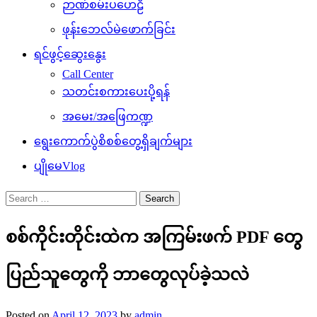
ဉာဏ်စမ်းပဟေဠိ
ဖုန်းဘေလ်မဲဖောက်ခြင်း
ရင်ဖွင့်ဆွေးနွေး
Call Center
သတင်းစကားပေးပို့ရန်
အမေး/အဖြေကဏ္ဍ
ရွေးကောက်ပွဲစိစစ်တွေ့ရှိချက်များ
ပျိုမေVlog
Search
for:
စစ်ကိုင်းတိုင်းထဲက အကြမ်းဖက် PDF တွေ
ပြည်သူတွေကို ဘာတွေလုပ်ခဲ့သလဲ
Posted on
April 12, 2023
by
admin