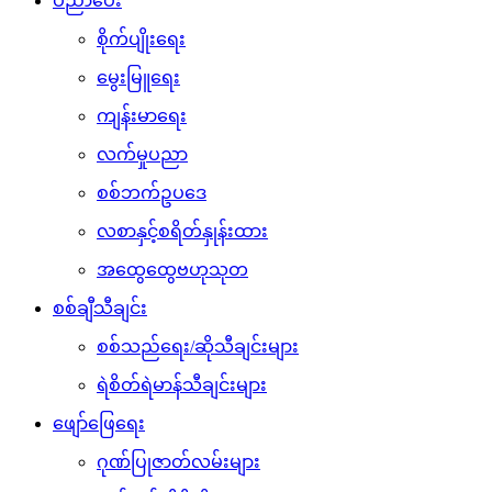
ပညာပေး
စိုက်ပျိုးရေး
မွေးမြူရေး
ကျန်းမာရေး
လက်မှုပညာ
စစ်ဘက်ဥပဒေ
လစာနှင့်စရိတ်နှုန်းထား
အထွေထွေဗဟုသုတ
စစ်ချီသီချင်း
စစ်သည်ရေး/ဆိုသီချင်းများ
ရဲစိတ်ရဲမာန်သီချင်းများ
ဖျော်ဖြေရေး
ဂုဏ်ပြုဇာတ်လမ်းများ