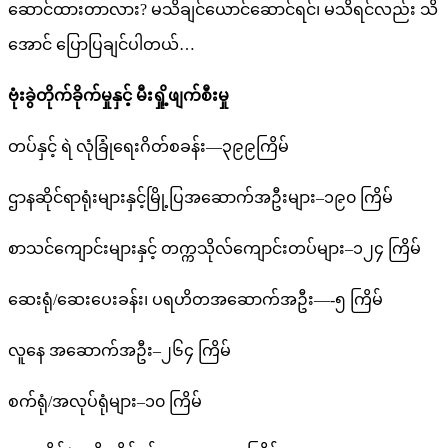
ဆောင်ထားတာလား? မသိချင်ယောင်ဆောင်ရင်၊ မသိရင်လည်း သိ
အောင် ပြောပြချင်ပါတယ်…
ဗုံးခွဲတိုက်ခိုက်မှုနှင့် မီးရှို့ဖျက်စီးမှု
တပ်နှင့် ရဲ လုံခြုံရေးဂိတ်စခန်း—၃၉၉ကြိမ်
ဌာနဆိုင်ရာရုံးများနှင့်မြို့ပြအဆောက်အဦးများ–၁၉၀ ကြိမ်
စာသင်ကျောင်းများနှင့် တက္ကသိုလ်ကျောင်းတပ်များ–၁၂၄ ကြိမ်
ဆေးရုံ/ဆေးပေးခန်း၊ ပရဟိတအဆောက်အဦး—-၅ ကြိမ်
လူနေ အဆောက်အဦး–၂၆၄ ကြိမ်
စက်ရုံ/အလုပ်ရုံများ–၁၀ ကြိမ်