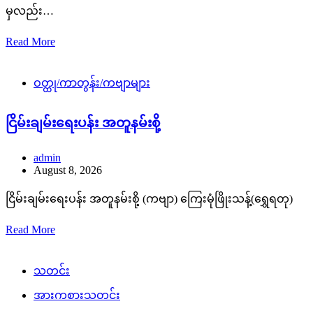
မှလည်း…
Read More
ဝတ္ထု/ကာတွန်း/ကဗျာများ
ငြိမ်းချမ်းရေးပန်း အတူနမ်းစို့
admin
August 8, 2026
ငြိမ်းချမ်းရေးပန်း အတူနမ်းစို့ (ကဗျာ) ကြေးမုံဖြိုးသန့်(ရွှေရတု)
Read More
သတင်း
အားကစားသတင်း