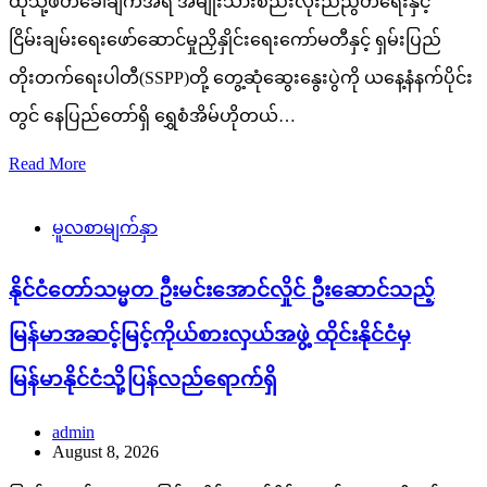
ထိုသို့ဖိတ်ခေါ်ချက်အရ အမျိုးသားစည်းလုံးညီညွတ်ရေးနှင့်
ငြိမ်းချမ်းရေးဖော်ဆောင်မှုညှိနှိုင်းရေးကော်မတီနှင့် ရှမ်းပြည်
တိုးတက်ရေးပါတီ(SSPP)တို့ တွေ့ဆုံဆွေးနွေးပွဲကို ယနေ့နံနက်ပိုင်း
တွင် နေပြည်တော်ရှိ ရွှေစံအိမ်ဟိုတယ်…
Read More
မူလစာမျက်နှာ
နိုင်ငံတော်သမ္မတ ဦးမင်းအောင်လှိုင် ဦးဆောင်သည့်
မြန်မာအဆင့်မြင့်ကိုယ်စားလှယ်အဖွဲ့ ထိုင်းနိုင်ငံမှ
မြန်မာနိုင်ငံသို့ပြန်လည်ရောက်ရှိ
admin
August 8, 2026