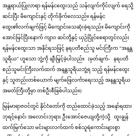
အန္တရာယ်ပြုလာရာ ရန်မန်ငထွေးသည် သန်လျက်ကိုင်လျက် ရေသို့
ဆင်းပြီး မိကျောင်းနှင့် တိုက်ခိုက်လေသည်။ ရန်မန်င
ထွေး၏လက်ချက်ဖြင့် မိကျောင်းသေဆုံးခဲ့ရသည်။ မိကျောင်းကို
အောင်မြင်ပြီးနောက် ကျား၊ ဆင်တို့နှင့် ယှဉ်ပြိုင်စေရာတွင်လည်း
ရန်မန်ငထွေးသာ အနိုင်ရသဖြင့် နရပတိစည်သူ မင်းကြီးက “အနန္တ
သူရိယ” ဟူသော ဘွဲ့ကို ချီးမြှင့်ခဲ့ပါသည်။ (မှတ်ချက်- နရပတိ
စည်သူမင်းကြီးလက်ထက် အနန္တသူရိယဘွဲ့ရ သည့် ရန်မန်ငထွေး
နှင့် သူတည်းတစ်ယောက် မျက်ဖြေလင်္ကာရေးသည့် အနန္တသူရိယ
အမတ်ကြီးတို့မှာ တစ်ဦးစီဖြစ်ပါသည်။)
မြန်မာရာဇဝင်တွင် နိုင်ငံတော်ကို တည်ထောင်ခဲ့သည့် အနော်ရထာ၊
ဘုရင့်နောင်၊ အလောင်းဘုရား ဦးအောင်ဇေယျတို့ကဲ့သို့ ထူးချွန်
ထက်မြက်သော မင်းများလက်ထက် စစ်သူရဲကောင်းများစွာ