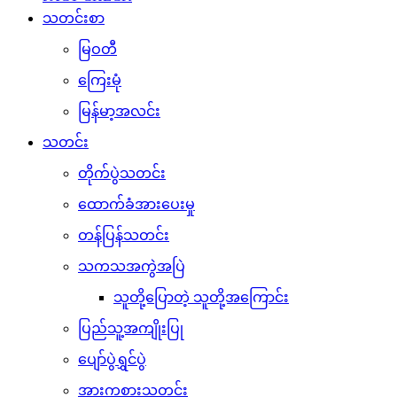
သတင်းစာ
မြဝတီ
ကြေးမုံ
မြန်မာ့အလင်း
သတင်း
တိုက်ပွဲသတင်း
ထောက်ခံအားပေးမှု
တန်ပြန်သတင်း
သကသအကွဲအပြဲ
သူတို့ပြောတဲ့ သူတို့အကြောင်း
ပြည်သူ့အကျိုးပြု
ပျော်ပွဲရွှင်ပွဲ
အားကစားသတင်း