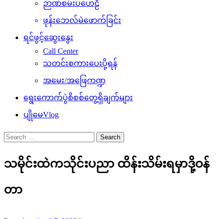
ဉာဏ်စမ်းပဟေဠိ
ဖုန်းဘေလ်မဲဖောက်ခြင်း
ရင်ဖွင့်ဆွေးနွေး
Call Center
သတင်းစကားပေးပို့ရန်
အမေး/အဖြေကဏ္ဍ
ရွေးကောက်ပွဲစိစစ်တွေ့ရှိချက်များ
ပျိုမေVlog
Search
for:
သမိုင်းထဲကသိုင်းပညာ ထိန်းသိမ်းရမှာဒို့ဝန်
တာ