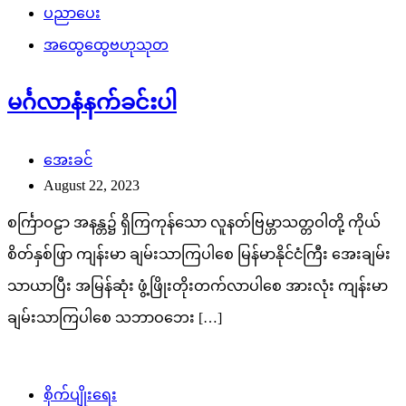
ပညာပေး
အထွေထွေဗဟုသုတ
မင်္ဂလာနံနက်ခင်းပါ
အေးခင်
August 22, 2023
စင်္ကြာဝဠာ အနန္တ၌ ရှိကြကုန်သော လူနတ်ဗြမ္ဟာသတ္တဝါတို့ ကိုယ်
စိတ်နှစ်ဖြာ ကျန်းမာ ချမ်းသာကြပါစေ မြန်မာနိုင်ငံကြီး အေးချမ်း
သာယာပြီး အမြန်ဆုံး ဖွံ့ဖြိုးတိုးတက်လာပါစေ အားလုံး ကျန်းမာ
ချမ်းသာကြပါစေ သဘာဝဘေး […]
စိုက်ပျိုးရေး