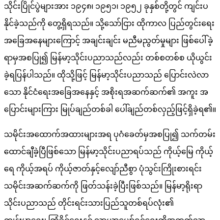
သိုင်းပြိုင်ပွဲများအား ၁၉၄၈၊ ၁၉၅၁၊ ၁၉၅၂ ခုနှစ်တို့တွင် ကျင်းပ
နိုင်ခဲ့သည်ကို တွေ့ရှိရသည်။ သို့သော်ငြား ထိုကာလ ပြည်တွင်းရေး
အခြေအနေများကြောင့် အချင်းချင်း မညီမညွတ်မှုများ ဖြစ်ပေါ်ခဲ့
ရာမှအစပြု၍ မြန်မာ့သိုင်းပညာသည်လည်း တစ်စတစ်စ ယိုယွင်း
ခဲ့ရပြန်ပါသည်။ ထိုသို့ဖြင့် မြန်မာ့သိုင်းပညာသည် ပြောင်းလဲလာ
သော နိုင်ငံရေးအခြေအနေနှင့် အစိုးရအဆက်ဆက်၏ အကူး အ
ပြောင်းများကြား မြုပ်ချည်တစ်ခါ ပေါ်ချည်တစ်လှည့်ဖြင့်ရှိခဲ့ရ၏။
သမိုင်းအထောက်အထားများအရ ပုဂံခေတ်မှအစပြု၍ သက်တမ်း
ထောင်ချီခဲ့ပြီဖြစ်သော မြန်မာ့သိုင်းပညာရပ်သည် ကိုယ့်မြေ ကိုယ့်
ရေ ကိုယ့်အရပ် ကိုယ့်ဇာတ်နှင့်လျော်ညီစွာ ပုံသွင်းကြိုးစားရင်း
သမိုင်းအဆက်ဆက်ကို ဖြတ်သန်းခဲ့ပြီးဖြစ်သည်။ မြန်မာ့ရိုးရာ
သိုင်းပညာသည် တိုင်းရင်းသားပြည်သူတစ်ရပ်လုံး၏