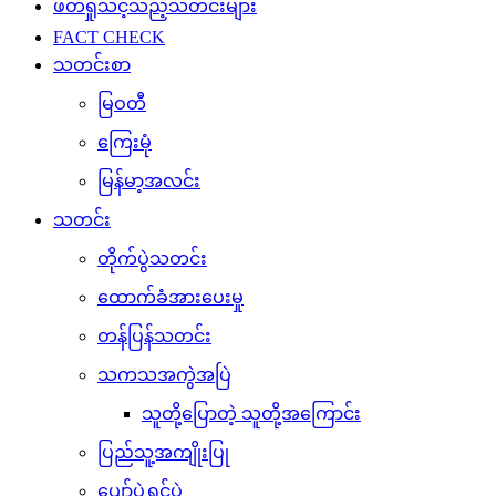
ဖတ်ရှုသင့်သည့်သတင်းများ
FACT CHECK
သတင်းစာ
မြဝတီ
ကြေးမုံ
မြန်မာ့အလင်း
သတင်း
တိုက်ပွဲသတင်း
ထောက်ခံအားပေးမှု
တန်ပြန်သတင်း
သကသအကွဲအပြဲ
သူတို့ပြောတဲ့ သူတို့အကြောင်း
ပြည်သူ့အကျိုးပြု
ပျော်ပွဲရွှင်ပွဲ