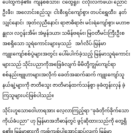
ပေါ်ထွက်ခဲ့၏။ ကျန်စစ်သား၊ ငထွေရူး၊ ငလုံးလက်ဖယ်၊ ညောင်
ဦးဖီး၊ အလောင်းစည်သူ၊ ငါးစီးရှင်ကျော်စွာ၊ တပင်ရွှေထီး၊ နတ်
သျှင်နောင်၊ အုတ်လှညီနောင်၊ ရာဇာဓိရာဇ်၊ မင်းရဲကျော်စွာ၊ မဟာဗ
န္ဓုလ၊ လဂွန်းအိမ်၊ အဲမွန်ဒယာ၊ သမိန်ဗရမ်း၊ မြဝတီမင်းကြီးဦးစ
အစရှိသော သူရဲကောင်းများမှသည် အင်္ဂလိပ်-မြန်မာ
ကျူးကျော်စစ်ပွဲများအတွင်း ပေါ်ပေါက်ခဲ့သည့် မြန်မာသူရဲကောင်း
များသည် သိုင်းပညာကိုအခြေခံလျက် မိမိတို့ကျွမ်းကျင်ရာ
စစ်နည်းဗျူဟာများအလိုက် ခေတ်အဆက်ဆက် ကျူးကျော်သူ
နယ်ချဲ့များကို ဇာတိသွေး ဇာတိမာန်ထက်သန်စွာ ခုခံတွန်းလှန် ခဲ့
ကြသူများပင်ဖြစ်ပါသည်။
သိုင်းဟူသောဝေါဟာရအား လေ့လာကြည့်ရာ “ခုခံတိုက်ခိုက်သော
ကိုယ်ခံပညာ” ဟု မြန်မာအဘိဓာန်တွင် ဖွင့်ဆိုထားသည်ကို တွေ့ရှိ
ရ၏။ မြန်မာ့ဓားကို ကျစ်ကျစ်ပါအောင်ဆုပ်လျက် မြန်မာ့