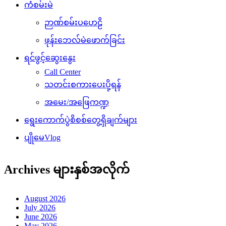
ကံစမ်းမဲ
ဉာဏ်စမ်းပဟေဠိ
ဖုန်းဘေလ်မဲဖောက်ခြင်း
ရင်ဖွင့်ဆွေးနွေး
Call Center
သတင်းစကားပေးပို့ရန်
အမေး/အဖြေကဏ္ဍ
ရွေးကောက်ပွဲစိစစ်တွေ့ရှိချက်များ
ပျိုမေVlog
Archives များနှစ်အလိုက်
August 2026
July 2026
June 2026
May 2026