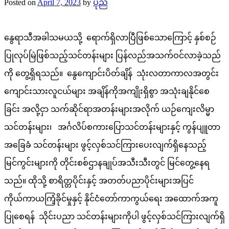
Posted on
April 7, 2023
by
ပုည
နွေရာသီအခါသမယသို့ ရောက်ရှိလာပြီဖြစ်သောကြောင့် နှစ်စဉ်
ပြုလုပ်မြဲဖြစ်သည့်သင်တန်းများ ပြန်လည်အသက်ဝင်လာခဲ့သည်
ကို တွေ့ရှိရသည်။ နွေကျောင်းပိတ်ချိန် သုံးလတာကာလအတွင်း
ကျောင်းသားလူငယ်များ အချိန်ကိုအကျိုးရှိစွာ အသုံးချနိုင်စေ
ခြင်း အလို့ငှာ သက်ဆိုင်ရာအတန်းများအလိုက် ယဉ်ကျေးလိမ္မာ
သင်တန်းများ၊ အင်္ဂလိပ်စကားပြောသင်တန်းများနှင့် ကွန်ပျူတာ
အခြေခံ သင်တန်းများ ဖွင့်လှစ်သင်ကြားပေးလျက်ရှိနေသည့်
မြင်ကွင်းများကို တိုင်းစစ်ဌာနချုပ်အသီးသီးတွင် မြင်တွေ့နေရ
သည်။ ထိုသို့ စာရိတ္တပိုင်းနှင့် အတတ်ပညာပိုင်းများအပြင်
ကိုယ်ကာယကြံ့ခိုင်မှုနှင့် နိုင်ငံတော်ကာကွယ်ရေး အထောက်အကူ
ပြုစေရန် သိုင်းပညာ သင်တန်းများကိုပါ ဖွင့်လှစ်သင်ကြားလျက်ရှိ