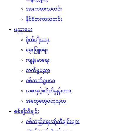
အားကစားသတင်း
နိုင်ငံတကာသတင်း
ပညာပေး
စိုက်ပျိုးရေး
မွေးမြူရေး
ကျန်းမာရေး
လက်မှုပညာ
စစ်ဘက်ဥပဒေ
လစာနှင့်စရိတ်နှုန်းထား
အထွေထွေဗဟုသုတ
စစ်ချီသီချင်း
စစ်သည်ရေး/ဆိုသီချင်းများ