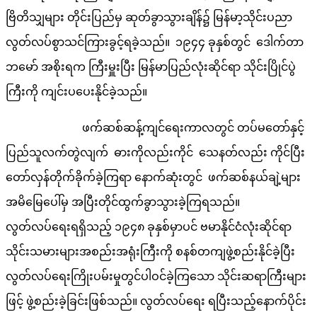
ဗြိတိသျှများ တိုင်းပြည်မှ ဆုတ်ခွာသွားချိန်၌ မြန်မာ့သိုင်းပညာ
လွတ်လပ်စွာသင်ကြားခွင့်ရခဲ့သည်။ ၁၉၄၄ ခုနှစ်တွင် ဒေါက်တာ
ဘမော် အစိုးရက ကြီးမှူးပြီး မြန်မာပြည်လုံးဆိုင်ရာ သိုင်းပြိုင်ပွဲ
ကြီးကို ကျင်းပပေးနိုင်ခဲ့သည်။
ဖက်ဆစ်ဆန့်ကျင်ရေးကာလတွင် တပ်မတော်နှင့်
ပြည်သူလက်တွဲလျက် ဓားကိုလည်းကိုင် သေနတ်လည်း ကိုင်ပြီး
တော်လှန်တိုက်ခိုက်ခဲ့ကြရာ နောက်ဆုံးတွင် ဖက်ဆစ်နယ်ချဲ့များ
အမိမြေပေါ်မှ အပြီးတိုင်ထွက်ခွာသွားခဲ့ကြရသည်။
လွတ်လပ်ရေးရရှိသည့် ၁၉၄၈ ခုနှစ်မှာပင် ဗမာနိုင်ငံလုံးဆိုင်ရာ
သိုင်းသမားများအစည်းအရုံးကြီးကို စနစ်တကျဖွဲ့စည်းနိုင်ခဲ့ပြီး
လွတ်လပ်ရေးကြိုးပမ်းမှုတွင်ပါဝင်ခဲ့ကြသော သိုင်းဆရာကြီးများ
ဖြင့် ဖွဲ့စည်းခဲ့ခြင်းဖြစ်သည်။ လွတ်လပ်ရေး ရပြီးသည့်နောက်ပိုင်း