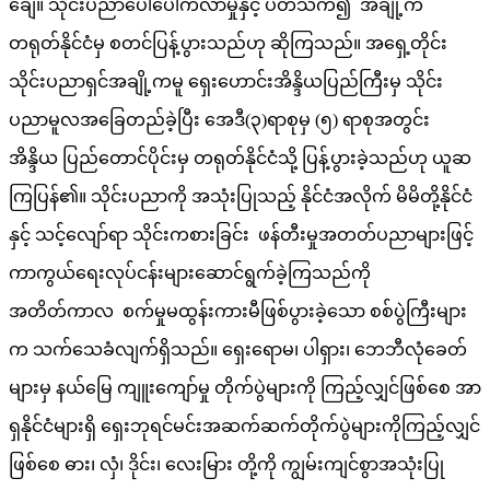
ချေ။ သိုင်းပညာပေါ်ပေါက်လာမှုနှင့် ပတ်သက်၍ အချို့က
တရုတ်နိုင်ငံမှ စတင်ပြန့်ပွားသည်ဟု ဆိုကြသည်။ အရှေ့တိုင်း
သိုင်းပညာရှင်အချို့ကမူ ရှေးဟောင်းအိန္ဒိယပြည်ကြီးမှ သိုင်း
ပညာမူလအခြေတည်ခဲ့ပြီး အေဒီ(၃)ရာစုမှ (၅) ရာစုအတွင်း
အိန္ဒိယ ပြည်တောင်ပိုင်းမှ တရုတ်နိုင်ငံသို့ ပြန့်ပွားခဲ့သည်ဟု ယူဆ
ကြပြန်၏။ သိုင်းပညာကို အသုံးပြုသည့် နိုင်ငံအလိုက် မိမိတို့နိုင်ငံ
နှင့် သင့်လျော်ရာ သိုင်းကစားခြင်း ဖန်တီးမှုအတတ်ပညာများဖြင့်
ကာကွယ်ရေးလုပ်ငန်းများဆောင်ရွက်ခဲ့ကြသည်ကို
အတိတ်ကာလ စက်မှုမထွန်းကားမီဖြစ်ပွားခဲ့သော စစ်ပွဲကြီးများ
က သက်သေခံလျက်ရှိသည်။ ရှေးရောမ၊ ပါရှား၊ ဘေဘီလုံခေတ်
များမှ နယ်မြေ ကျူးကျော်မှု တိုက်ပွဲများကို ကြည့်လျှင်ဖြစ်စေ အာ
ရှနိုင်ငံများရှိ ရှေးဘုရင်မင်းအဆက်ဆက်တိုက်ပွဲများကိုကြည့်လျှင်
ဖြစ်စေ ဓား၊ လှံ၊ ဒိုင်း၊ လေးမြား တို့ကို ကျွမ်းကျင်စွာအသုံးပြု