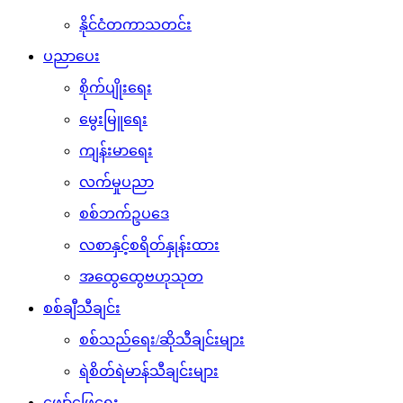
နိုင်ငံတကာသတင်း
ပညာပေး
စိုက်ပျိုးရေး
မွေးမြူရေး
ကျန်းမာရေး
လက်မှုပညာ
စစ်ဘက်ဥပဒေ
လစာနှင့်စရိတ်နှုန်းထား
အထွေထွေဗဟုသုတ
စစ်ချီသီချင်း
စစ်သည်ရေး/ဆိုသီချင်းများ
ရဲစိတ်ရဲမာန်သီချင်းများ
ဖျော်ဖြေရေး