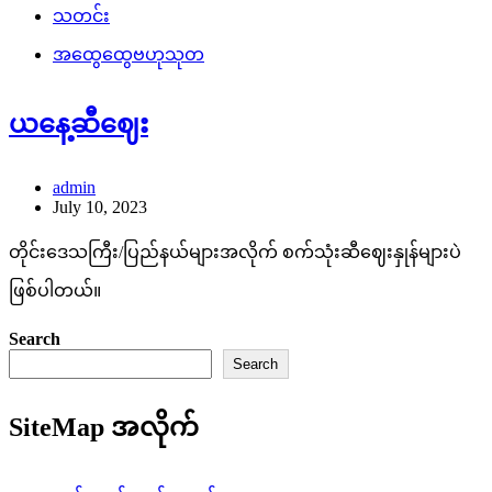
သတင်း
အထွေထွေဗဟုသုတ
ယနေ့ဆီဈေး
admin
July 10, 2023
တိုင်းဒေသကြီး/ပြည်နယ်များအလိုက် စက်သုံးဆီဈေးနှုန်များပဲ
ဖြစ်ပါတယ်။
Search
Search
SiteMap အလိုက်