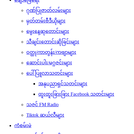
ဂုဏ်ပြုဇာတ်လမ်းများ
မှတ်တမ်းဗီဒီယိုများ
မွေးနေ့ဆုတောင်းများ
သီချင်းတောင်းဆိုခြင်းများ
ဝတ္ထု/ကာတွန်း/ကဗျာများ
ဆောင်းပါး/မဂ္ဂဇင်းများ
ပေါ်ပြူလာသတင်းများ
အနုပညာရှင်သတင်းများ
ထူးထူးခြားခြား Facebook သတင်းများ
သဇင် FM Radio
Tiktok ဆယ်လီများ
ကံစမ်းမဲ