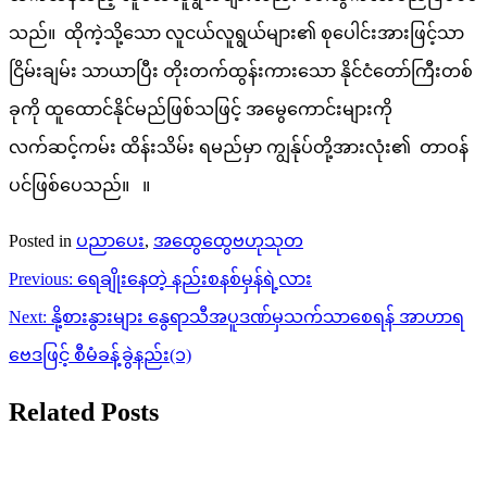
သည်။ ထိုကဲ့သို့သော လူငယ်လူရွယ်များ၏ စုပေါင်းအားဖြင့်သာ
ငြိမ်းချမ်း သာယာပြီး တိုးတက်ထွန်းကားသော နိုင်ငံတော်ကြီးတစ်
ခုကို ထူထောင်နိုင်မည်ဖြစ်သဖြင့် အမွေကောင်းများကို
လက်ဆင့်ကမ်း ထိန်းသိမ်း ရမည်မှာ ကျွန်ုပ်တို့အားလုံး၏ တာဝန်
ပင်ဖြစ်ပေသည်။ ။
Posted in
ပညာပေး
,
အထွေထွေဗဟုသုတ
Post
Previous:
ရေချိုးနေတဲ့ နည်းစနစ်မှန်ရဲ့လား
navigation
Next:
နို့စားနွားများ နွေရာသီအပူဒဏ်မှသက်သာစေရန် အာဟာရ
ဗေဒဖြင့် စီမံခန့်ခွဲနည်း(၁)
Related Posts