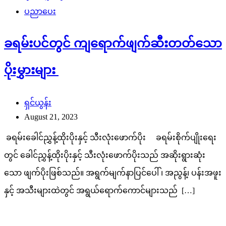
ပညာပေး
ခရမ်းပင်တွင် ကျရောက်ဖျက်ဆီးတတ်သော
ပိုးမွှားများ
ရှင်ယွန်း
August 21, 2023
ခရမ်းခေါင်ညွှန့်ထိုးပိုးနှင့် သီးလုံးဖောက်ပိုး ခရမ်းစိုက်ပျိုးရေး
တွင် ခေါင်ညွှန့်ထိုးပိုးနှင့် သီးလုံးဖောက်ပိုးသည် အဆိုးရွားဆုံး
သော ဖျက်ပိုးဖြစ်သည်။ အရွက်မျက်နာပြင်ပေါ် ၊ အညွန့်၊ ပန်းအဖူး
နှင့် အသီးများထဲတွင် အရွယ်ရောက်ကောင်များသည် […]