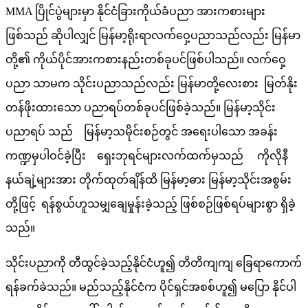
MMA ပြိုင်ပွဲများမှာ နိုင်ငံခြားကိုယ်ခံပညာ အားကစားများ
ဖြစ်သည် ဆိုပါလျှင် မြန်မာ့ရိုးရာလက်ဝှေ့ပညာသည်လည်း မြန်မာ
တို့၏ ကိုယ်ပိုင်အားကစားနည်းတစ်ခုပင်ဖြစ်ပါသည်။ လက်ဝှေ့
ပညာ သာမက သိုင်းပညာသည်လည်း မြန်မာတို့လေးစား မြတ်နိုး
တန်ဖိုးထားသော ပညာရပ်တစ်ခုပင်ဖြစ်ခဲ့သည်။ မြန်မာ့သိုင်း
ပညာရပ် သည် မြန်မာ့သမိုင်းစဉ်တွင် အရေးပါသော အခန်း
ကဏ္ဍမှပါဝင်ခဲ့ပြီး ရှေးဘုရင်များလက်ထက်မှသည် ကိုလိုနီ
နယ်ချဲ့များအား တိုက်ထုတ်ချိန်ထိ မြန်မာ့ဓား မြန်မာ့သိုင်းအစွမ်း
တို့ဖြင့် ရန်စွယ်ဟူသမျှချေမှုန်းခဲ့သည့် ဖြစ်စဉ်ဖြစ်ရပ်များစွာ ရှိခဲ့
သည်။
သိုင်းပညာကို တီထွင်ခဲ့သည့်နိုင်ငံဟူ၍ တိတိကျကျ ခြေရာကောက်
ရန်ခက်ခဲသည်။ မည်သည့်နိုင်ငံက ပိုင်ရှင်အစစ်ဟူ၍ မပြော နိုင်ပါ