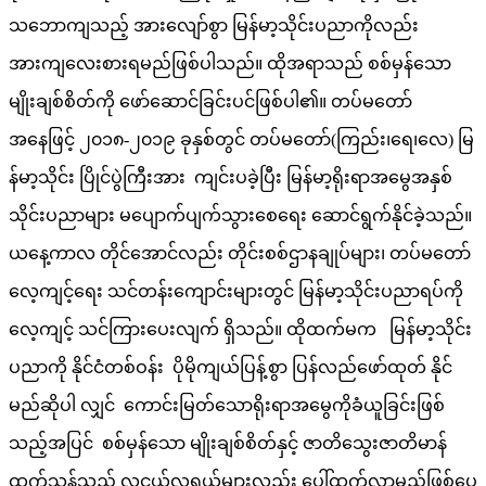
သဘောကျသည့် အားလျော်စွာ မြန်မာ့သိုင်းပညာကိုလည်း
အားကျလေးစားရမည်ဖြစ်ပါသည်။ ထိုအရာသည် စစ်မှန်သော
မျိုးချစ်စိတ်ကို ဖော်ဆောင်ခြင်းပင်ဖြစ်ပါ၏။ တပ်မတော်
အနေဖြင့် ၂၀၁၈-၂၀၁၉ ခုနှစ်တွင် တပ်မတော်(ကြည်း၊ရေ၊လေ) မြ
န်မာ့သိုင်း ပြိုင်ပွဲကြီးအား ကျင်းပခဲ့ပြီး မြန်မာ့ရိုးရာအမွေအနှစ်
သိုင်းပညာများ မပျောက်ပျက်သွားစေရေး ဆောင်ရွက်နိုင်ခဲ့သည်။
ယနေ့ကာလ တိုင်အောင်လည်း တိုင်းစစ်ဌာနချုပ်များ၊ တပ်မတော်
လေ့ကျင့်ရေး သင်တန်းကျောင်းများတွင် မြန်မာ့သိုင်းပညာရပ်ကို
လေ့ကျင့် သင်ကြားပေးလျက် ရှိသည်။ ထိုထက်မက မြန်မာ့သိုင်း
ပညာကို နိုင်ငံတစ်ဝန်း ပိုမိုကျယ်ပြန့်စွာ ပြန်လည်ဖော်ထုတ် နိုင်
မည်ဆိုပါ လျှင် ကောင်းမြတ်သောရိုးရာအမွေကိုခံယူခြင်းဖြစ်
သည့်အပြင် စစ်မှန်သော မျိုးချစ်စိတ်နှင့် ဇာတိသွေးဇာတိမာန်
ထက်သန်သည့် လူငယ်လူရွယ်များလည်း ပေါ်ထွက်လာမည်ဖြစ်ပေ