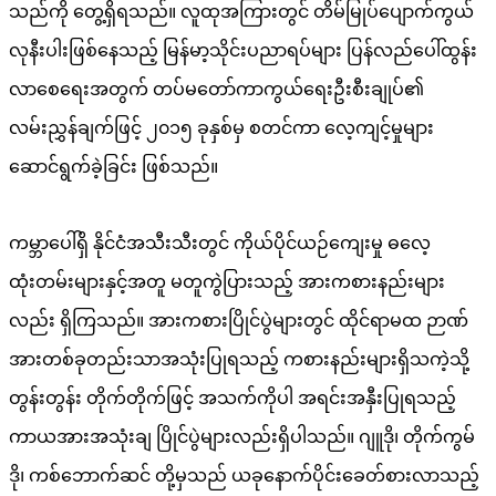
သည်ကို တွေ့ရှိရသည်။ လူထုအကြားတွင် တိမ်မြုပ်ပျောက်ကွယ်
လုနီးပါးဖြစ်နေသည့် မြန်မာ့သိုင်းပညာရပ်များ ပြန်လည်ပေါ်ထွန်း
လာစေရေးအတွက် တပ်မတော်ကာကွယ်ရေးဦးစီးချုပ်၏
လမ်းညွှန်ချက်ဖြင့် ၂၀၁၅ ခုနှစ်မှ စတင်ကာ လေ့ကျင့်မှုများ
ဆောင်ရွက်ခဲ့ခြင်း ဖြစ်သည်။
ကမ္ဘာပေါ်ရှိ နိုင်ငံအသီးသီးတွင် ကိုယ်ပိုင်ယဉ်ကျေးမှု ဓလေ့
ထုံးတမ်းများနှင့်အတူ မတူကွဲပြားသည့် အားကစားနည်းများ
လည်း ရှိကြသည်။ အားကစားပြိုင်ပွဲများတွင် ထိုင်ရာမထ ဉာဏ်
အားတစ်ခုတည်းသာအသုံးပြုရသည့် ကစားနည်းများရှိသကဲ့သို့
တွန်းတွန်း တိုက်တိုက်ဖြင့် အသက်ကိုပါ အရင်းအနှီးပြုရသည့်
ကာယအားအသုံးချ ပြိုင်ပွဲများလည်းရှိပါသည်။ ဂျူဒို၊ တိုက်ကွမ်
ဒို၊ ကစ်ဘောက်ဆင် တို့မှသည် ယခုနောက်ပိုင်းခေတ်စားလာသည့်