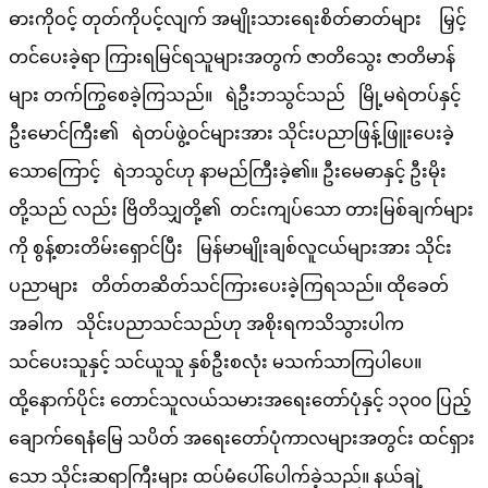
ဓားကိုဝင့် တုတ်ကိုပင့်လျက် အမျိုးသားရေးစိတ်ဓာတ်များ မြှင့်
တင်ပေးခဲ့ရာ ကြားရမြင်ရသူများအတွက် ဇာတိသွေး ဇာတိမာန်
များ တက်ကြွစေခဲ့ကြသည်။ ရဲဦးဘသွင်သည် မြို့မရဲတပ်နှင့်
ဦးမောင်ကြီး၏ ရဲတပ်ဖွဲ့ဝင်များအား သိုင်းပညာဖြန့်ဖြူးပေးခဲ့
သောကြောင့် ရဲဘသွင်ဟု နာမည်ကြီးခဲ့၏။ ဦးမေဓာနှင့် ဦးမိုး
တို့သည် လည်း ဗြိတိသျှတို့၏ တင်းကျပ်သော တားမြစ်ချက်များ
ကို စွန့်စားတိမ်းရှောင်ပြီး မြန်မာမျိုးချစ်လူငယ်များအား သိုင်း
ပညာများ တိတ်တဆိတ်သင်ကြားပေးခဲ့ကြရသည်။ ထိုခေတ်
အခါက သိုင်းပညာသင်သည်ဟု အစိုးရကသိသွားပါက
သင်ပေးသူနှင့် သင်ယူသူ နှစ်ဦးစလုံး မသက်သာကြပါပေ။
ထို့နောက်ပိုင်း တောင်သူလယ်သမားအရေးတော်ပုံနှင့် ၁၃၀၀ ပြည့်
ချောက်ရေနံမြေ သပိတ် အရေးတော်ပုံကာလများအတွင်း ထင်ရှား
သော သိုင်းဆရာကြီးများ ထပ်မံပေါ်ပေါက်ခဲ့သည်။ နယ်ချဲ့