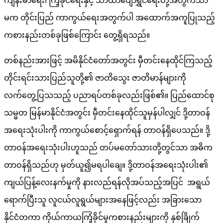
ကျန်းမာရေး၊ ကြံ့ခိုင်ရေးနှင့် သာယာပျော်ရွှင်ရေးတို့အတွက်သာ
မက တိုင်းပြည် ကာကွယ်ရေးအတွက်ပါ အထောက်အကူပြုသည့်
ကစားနည်းတစ်ခုဖြစ်ကြောင်း တွေ့ရှိရသည်။
တစ်နည်းအားဖြင့် အမိနိုင်ငံတော်အတွင်း မှီတင်းနေထိုင်ကြသည့်
တိုင်းရင်းသားပြည်သူတို့၏ ဇာတိသွေး ဇာတိမာန်များကို
လက်တွေ့ပြသသည့် ပညာရပ်တစ်ခုလည်းဖြစ်၏။ ပြည်ထောင်စု
သမ္မတ မြန်မာနိုင်ငံအတွင်း မှီတင်းနေထိုင်သူမှန်ပါလျှင် ဒို့တာဝန်
အရေးသုံးပါးကို ကာကွယ်စောင့်ရှောက်ရန် တာဝန်ရှိပေသည်။ ဒို့
တာဝန်အရေးသုံးပါးဟူသည် တပ်မတော်သားတို့တွင်သာ အဓိက
တာဝန်ရှိသည်ဟု မှတ်ယူ၍မရပါချေ။ ဒို့တာဝန်အရေးသုံးပါး၏
ကျယ်ပြန့်လေးနက်မှုကို နားလည်ရန်လိုအပ်သည့်အပြင် အရွယ်
ရောက်ပြီးသူ လူငယ်လူရွယ်များအနေဖြင့်လည်း အခြားသော
နိုင်ငံတကာ ကိုယ်ကာယကြံ့ခိုင်မှုကစားနည်းများကို နှစ်ခြိုက်