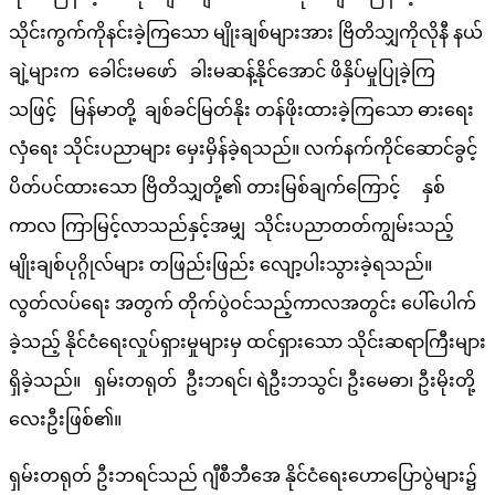
သိုင်းကွက်ကိုနင်းခဲ့ကြသော မျိုးချစ်များအား ဗြိတိသျှကိုလိုနီ နယ်
ချဲ့များက ခေါင်းမဖော် ခါးမဆန့်နိုင်အောင် ဖိနှိပ်မှုပြုခဲ့ကြ
သဖြင့် မြန်မာတို့ ချစ်ခင်မြတ်နိုး တန်ဖိုးထားခဲ့ကြသော ဓားရေး
လှံရေး သိုင်းပညာများ မှေးမှိန်ခဲ့ရသည်။ လက်နက်ကိုင်ဆောင်ခွင့်
ပိတ်ပင်ထားသော ဗြိတိသျှတို့၏ တားမြစ်ချက်ကြောင့် နှစ်
ကာလ ကြာမြင့်လာသည်နှင့်အမျှ သိုင်းပညာတတ်ကျွမ်းသည့်
မျိုးချစ်ပုဂ္ဂိုလ်များ တဖြည်းဖြည်း လျော့ပါးသွားခဲ့ရသည်။
လွတ်လပ်ရေး အတွက် တိုက်ပွဲဝင်သည့်ကာလအတွင်း ပေါ်ပေါက်
ခဲ့သည့် နိုင်ငံရေးလှုပ်ရှားမှုများမှ ထင်ရှားသော သိုင်းဆရာကြီးများ
ရှိခဲ့သည်။ ရှမ်းတရုတ် ဦးဘရင်၊ ရဲဦးဘသွင်၊ ဦးမေဓာ၊ ဦးမိုးတို့
လေးဦးဖြစ်၏။
ရှမ်းတရုတ် ဦးဘရင်သည် ဂျီစီဘီအေ နိုင်ငံရေးဟောပြောပွဲများ၌