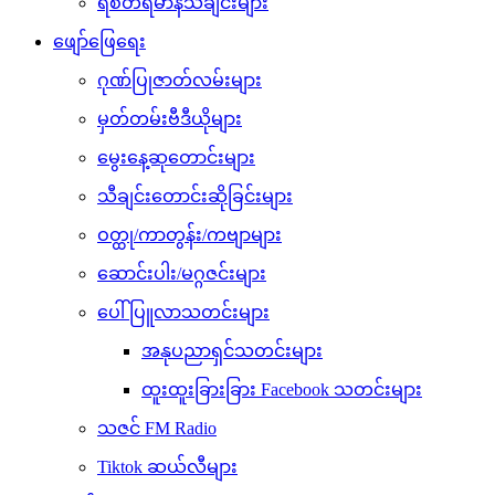
ရဲစိတ်ရဲမာန်သီချင်းများ
ဖျော်ဖြေရေး
ဂုဏ်ပြုဇာတ်လမ်းများ
မှတ်တမ်းဗီဒီယိုများ
မွေးနေ့ဆုတောင်းများ
သီချင်းတောင်းဆိုခြင်းများ
ဝတ္ထု/ကာတွန်း/ကဗျာများ
ဆောင်းပါး/မဂ္ဂဇင်းများ
ပေါ်ပြူလာသတင်းများ
အနုပညာရှင်သတင်းများ
ထူးထူးခြားခြား Facebook သတင်းများ
သဇင် FM Radio
Tiktok ဆယ်လီများ