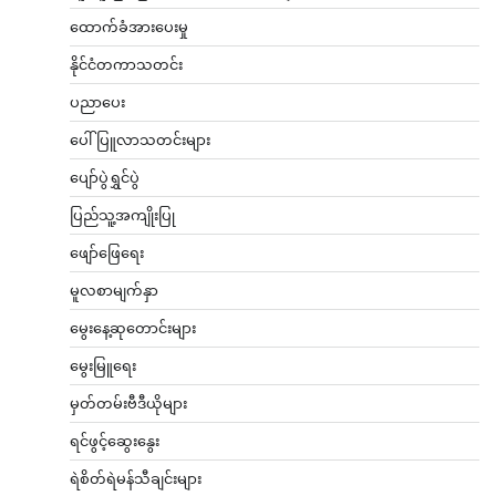
ထောက်ခံအားပေးမှု
နိုင်ငံတကာသတင်း
ပညာပေး
ပေါ်ပြူလာသတင်းများ
ပျော်ပွဲရွှင်ပွဲ
ပြည်သူ့အကျိုးပြု
ဖျော်ဖြေရေး
မူလစာမျက်နှာ
မွေးနေ့ဆုတောင်းများ
မွေးမြူရေး
မှတ်တမ်းဗီဒီယိုများ
ရင်ဖွင့်ဆွေးနွေး
ရဲစိတ်ရဲမန်သီချင်းများ