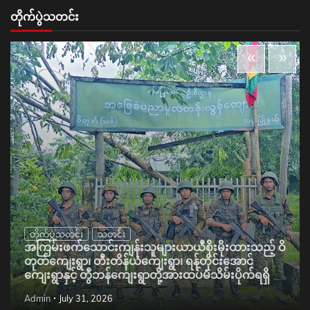
တိုက်ပွဲသတင်း
တိုက်ပွဲသတင်း
သတင်း
အကြမ်းဖက်သောင်းကျန်းသူများယာယီစိုးမိုးထားသည့် ဝိ
တုတ်ကျေးရွာ၊ တီးတိန်ယံကျေးရွာ၊ ရန်တိုင်းအောင်
ကျေးရွာနှင့် တွီဘန်ကျေးရွာတို့အားထပ်မံသိမ်းပိုက်ရရှိ
Admin
July 31, 2026