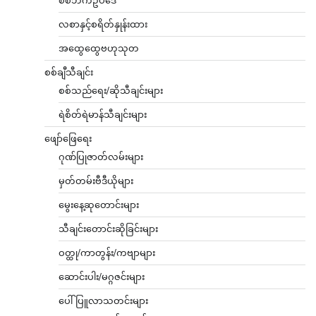
လစာနှင့်စရိတ်နှုန်းထား
အထွေထွေဗဟုသုတ
စစ်ချီသီချင်း
စစ်သည်ရေး/ဆိုသီချင်းများ
ရဲစိတ်ရဲမာန်သီချင်းများ
ဖျော်ဖြေရေး
ဂုဏ်ပြုဇာတ်လမ်းများ
မှတ်တမ်းဗီဒီယိုများ
မွေးနေ့ဆုတောင်းများ
သီချင်းတောင်းဆိုခြင်းများ
ဝတ္ထု/ကာတွန်း/ကဗျာများ
ဆောင်းပါး/မဂ္ဂဇင်းများ
ပေါ်ပြူလာသတင်းများ