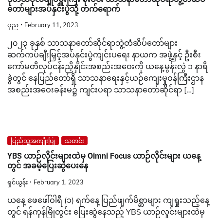
တော်များအပ်နှင်းပွဲသို့ တက်ရောက်
ပုည
February 11, 2023
၂၀၂၃ ခုနှစ် သာသနာတော်ဆိုင်ရာဘွဲ့တံဆိပ်တော်များ
ဆက်ကပ်ချီးမြှင့်အပ်နှင်းပွဲကျင်းပရေး နာယက အဖွဲ့နှင့် ဦးစီး
ကော်မတီလုပ်ငန်းညှိနှိုင်းအစည်းအဝေးကို ယနေ့မွန်းလွဲ ၁ နာရီ
ခွဲတွင် နေပြည်တော်ရှိ သာသနာရေးနှင့်ယဉ်ကျေးမှုဝန်ကြီးဌာန
အစည်းအဝေးခန်းမ၌ ကျင်းပရာ သာသနာတော်ဆိုင်ရာ […]
ပြည်သူ့အကျိုးပြု
သတင်း
YBS ယာဉ်လိုင်းများထဲမှ Oimni Focus ယာဉ်လိုင်းများ ယနေ့
တွင် အခမဲ့ပြေးဆွဲပေးနေ
ရှင်ယွန်း
February 1, 2023
ယနေ့ ဖေဖေါ်ဝါရီ (၁) ရက်နေ့ ပြည်ဖျက်မိစ္ဆာများ ကျရှုးသည့်နေ့
တွင် ရန်ကုန်မြိုတွင်း ပြေးဆွဲနေသည့် YBS ယာဉ်လှုင်းများထဲမှ