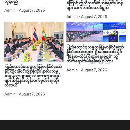
လွှင့်မည်
ကြောင့် ကူညီကယ်ဆယ်ရေးလုပ်ငန်း
များ ဆက်လက်ဆောင်ရွက်
Admin
August 7, 2026
Admin
August 7, 2026
ပြည်ထောင်စုသမ္မတမြန်မာနိုင်ငံတော်
နိုင်ငံတော်သမ္မတ ဦးမင်းအောင်လှိုင်
“မြန်မာ-ထိုင်း စီးပွားရေးဖိုရမ်” သို့
တက်ရောက်မိန့်ခွန်းပြောကြား
ပြည်ထောင်စုသမ္မတမြန်မာနိုင်ငံတော်
Admin
August 7, 2026
နှင့် ထိုင်းနိုင်ငံတို့အကြား နားလည်မှု
စာချွန်လွှာများနှင့် သဘောတူစာချုပ်
များ အပြန်အလှန်လက်မှတ်ရေးထိုး
လဲလှယ်
Admin
August 7, 2026