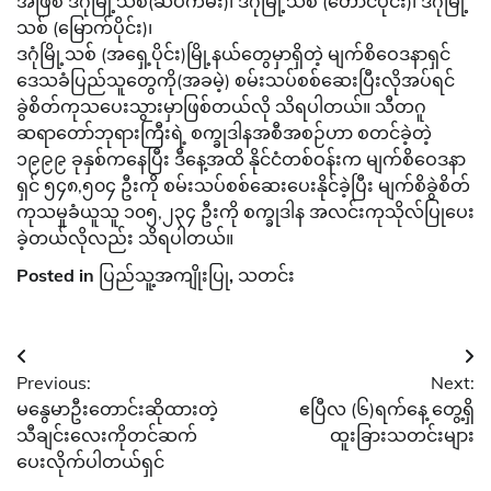
အဖြစ် ဒဂုံမြို့သစ်(ဆိပ်ကမ်း)၊ ဒဂုံမြို့သစ် (တောင်ပိုင်း)၊ ဒဂုံမြို့
သစ် (မြောက်ပိုင်း)၊
ဒဂုံမြို့သစ် (အရှေ့ပိုင်း)မြို့နယ်တွေမှာရှိတဲ့ မျက်စိဝေဒနာရှင်
ဒေသခံပြည်သူတွေကို(အခမဲ့) စမ်းသပ်စစ်ဆေးပြီးလိုအပ်ရင်
ခွဲစိတ်ကုသပေးသွားမှာဖြစ်တယ်လို သိရပါတယ်။ သီတဂူ
ဆရာတော်ဘုရားကြီးရဲ့ စက္ခုဒါနအစီအစဉ်ဟာ စတင်ခဲ့တဲ့
၁၉၉၉ ခုနှစ်ကနေပြီး ဒီနေ့အထိ နိုင်ငံတစ်ဝန်းက မျက်စိဝေဒနာ
ရှင် ၅၄၈,၅၀၄ ဦးကို စမ်းသပ်စစ်ဆေးပေးနိုင်ခဲ့ပြီး မျက်စိခွဲစိတ်
ကုသမှုခံယူသူ ၁၀၅,၂၃၄ ဦးကို စက္ခုဒါန အလင်းကုသိုလ်ပြုပေး
ခဲ့တယ်လိုလည်း သိရပါတယ်။
Posted in
ပြည်သူ့အကျိုးပြု
,
သတင်း
Post
Previous:
Next:
navigation
မနွေမာဦးတောင်းဆိုထားတဲ့
ဧပြီလ (၆)ရက်နေ့ တွေ့ရှိ
သီချင်းလေးကိုတင်ဆက်
ထူးခြားသတင်းများ
ပေးလိုက်ပါတယ်ရှင်