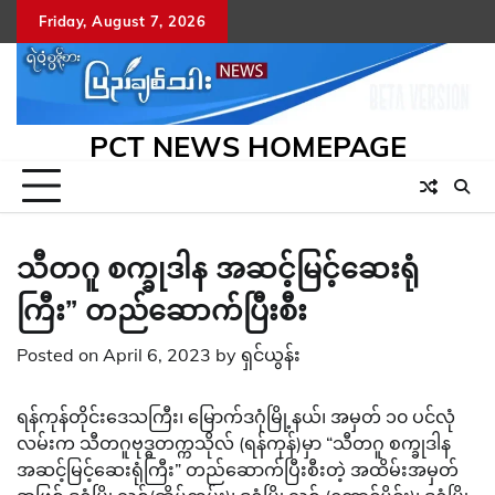
Skip
Friday, August 7, 2026
to
content
PCT NEWS HOMEPAGE
သီတဂူ စက္ခုဒါန အဆင့်မြင့်ဆေးရုံ
ကြီး” တည်ဆောက်ပြီးစီး
Posted on
April 6, 2023
by
ရှင်ယွန်း
ရန်ကုန်တိုင်းဒေသကြီး၊ မြောက်ဒဂုံမြို့နယ်၊ အမှတ် ၁၀ ပင်လုံ
လမ်းက သီတဂူဗုဒ္ဓတက္ကသိုလ် (ရန်ကုန်)မှာ “သီတဂူ စက္ခုဒါန
အဆင့်မြင့်ဆေးရုံကြီး” တည်ဆောက်ပြီးစီးတဲ့ အထိမ်းအမှတ်