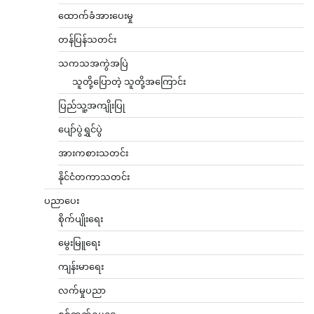
ထောက်ခံအားပေးမှု
တန်ပြန်သတင်း
သကသအကွဲအပြဲ
သူတို့ပြောတဲ့ သူတို့အကြောင်း
ပြည်သူ့အကျိုးပြု
ပျော်ပွဲရွှင်ပွဲ
အားကစားသတင်း
နိုင်ငံတကာသတင်း
ပညာပေး
စိုက်ပျိုးရေး
မွေးမြူရေး
ကျန်းမာရေး
လက်မှုပညာ
စစ်ဘက်ဥပဒေ