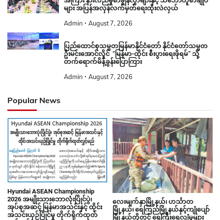
အကြား နားလည်မှုစာချွန်လွှာများနှင့် သဘောတူစာချုပ်
များ အပြန်အလှန်လက်မှတ်ရေးထိုးလဲလှယ်
Admin
August 7, 2026
ပြည်ထောင်စုသမ္မတမြန်မာနိုင်ငံတော် နိုင်ငံတော်သမ္မတ
ဦးမင်းအောင်လှိုင် “မြန်မာ-ထိုင်း စီးပွားရေးဖိုရမ်” သို့
တက်ရောက်မိန့်ခွန်းပြောကြား
Admin
August 7, 2026
Popular News
Hyundai ASEAN Championship
2026 အမျိုးသားဘောလုံးပြိုင်ပွဲ၊
လေးမျက်နှာမြို့နယ်၊ ဟင်္သာတ
အုပ်စုအဆင့် မြန်မာအသင်းနှင့် ထိုင်း
မြို့နယ်၊ ရေကြည်မြို့နယ်နှင့်ကျုံပျော်
အသင်းယှဉ်ပြိုင်မှု တိုက်ရိုက်ထုတ်
မြို့နယ်တို့တွင် ရေကြီးရေလျှံမှုများ