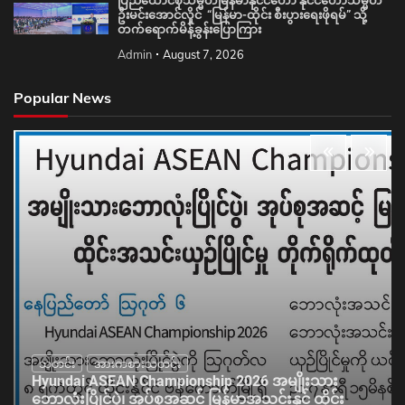
ပြည်ထောင်စုသမ္မတမြန်မာနိုင်ငံတော် နိုင်ငံတော်သမ္မတ
ဦးမင်းအောင်လှိုင် “မြန်မာ-ထိုင်း စီးပွားရေးဖိုရမ်” သို့
တက်ရောက်မိန့်ခွန်းပြောကြား
Admin
August 7, 2026
Popular News
သတင်း
အားကစားသတင်း
Hyundai ASEAN Championship 2026 အမျိုးသား
ဘောလုံးပြိုင်ပွဲ၊ အုပ်စုအဆင့် မြန်မာအသင်းနှင့် ထိုင်း