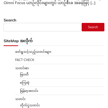
Oimni Focus ယာဉ်လိုင်းများတွင် ယာဉ်စီးခ အခမဲ့ဖြင့် […]
Search
Search
SiteMap အလိုက်
ဖတ်ရှုသင့်သည့်သတင်းများ
FACT CHECK
သတင်းစာ
မြဝတီ
ကြေးမုံ
မြန်မာ့အလင်း
သတင်း
တိုက်ပွဲသတင်း