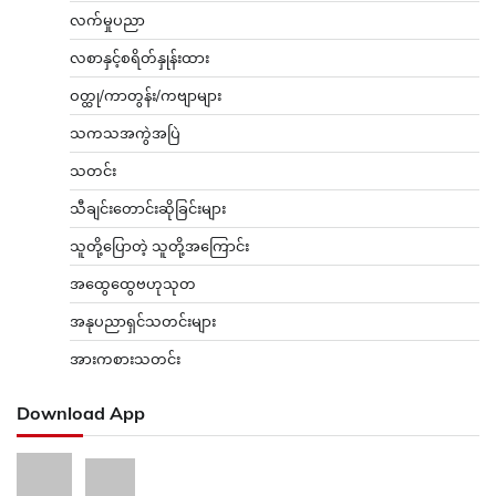
လက်မှုပညာ
လစာနှင့်စရိတ်နှုန်းထား
ဝတ္ထု/ကာတွန်း/ကဗျာများ
သကသအကွဲအပြဲ
သတင်း
သီချင်းတောင်းဆိုခြင်းများ
သူတို့ပြောတဲ့ သူတို့အကြောင်း
အထွေထွေဗဟုသုတ
အနုပညာရှင်သတင်းများ
အားကစားသတင်း
Download App