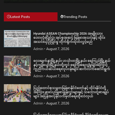
Latest Posts
Trending Posts
Hyundai ASEAN Championship 2026 အမျိုးသား
ဘောလုံးပြိုင်ပွဲ၊ အုပ်စုအဆင့် မြန်မာအသင်းနှင့် ထိုင်း
အသင်းယှဉ်ပြိုင်မှု တိုက်ရိုက်ထုတ်လွှင့်မည်
Admin
August 7, 2026
လေးမျက်နှာမြို့နယ်၊ ဟင်္သာတမြို့နယ်၊ ရေကြည်မြို့နယ်
နှင့်ကျုံပျော်မြို့နယ်တို့တွင် ရေကြီးရေလျှံမှုများကြောင့်
ကူညီကယ်ဆယ်ရေးလုပ်ငန်းများ ဆက်လက်ဆောင်ရွက်
Admin
August 7, 2026
ပြည်ထောင်စုသမ္မတမြန်မာနိုင်ငံတော်နှင့် ထိုင်းနိုင်ငံတို့
အကြား နားလည်မှုစာချွန်လွှာများနှင့် သဘောတူစာချုပ်
များ အပြန်အလှန်လက်မှတ်ရေးထိုးလဲလှယ်
Admin
August 7, 2026