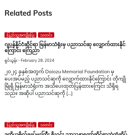
Related Posts
ပြည်သူ့အကျိုးပြု
သတင်း
ဂျပန်နိုင်ငံဆိုင်ရာ မြန်မာသံရုံးမှ ပညာသင်ဆု လျှောက်ထားနိုင်
ကြောင်း ကြေညာ
ရှင်ယွန်း
February 28, 2024
၂၀၂၄ ခုနှစ်အတွက် Daiozu Memorial Foundation မှ
ပေးအပ်မည့် ပညာသင်ဆုကို လျှောက်ထားနိုင်ကြောင်း တိုကျို
မြိုရှိ မြန်မာသံရုံးက အသိပေးထုတ်ပြန်ထားကြေင်း သိရှိရ
သည်။ အဆိုပါ ပညာသင်ဆုကို […]
ပြည်သူ့အကျိုးပြု
သတင်း
ဒုတိယဗိုလ်ချုပ်မှူးကြီး စိုးဝင်း သာသနာတော်ဆိုင်ရာဘွဲ့တံဆိပ်