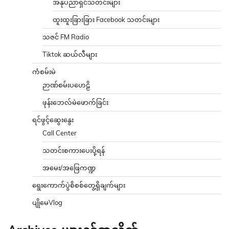
အနုပညာရှင်သတင်းများ
ထူးထူးခြားခြား Facebook သတင်းများ
သဇင် FM Radio
Tiktok ဆယ်လီများ
ကံစမ်းမဲ
ဉာဏ်စမ်းပဟေဠိ
ဖုန်းဘေလ်မဲဖောက်ခြင်း
ရင်ဖွင့်ဆွေးနွေး
Call Center
သတင်းစကားပေးပို့ရန်
အမေး/အဖြေကဏ္ဍ
ရွေးကောက်ပွဲစိစစ်တွေ့ရှိချက်များ
ပျိုမေVlog