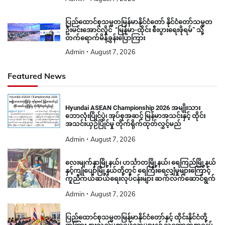
ပြည်ထောင်စုသမ္မတမြန်မာနိုင်ငံတော် နိုင်ငံတော်သမ္မတ
ဦးမင်းအောင်လှိုင် “မြန်မာ-ထိုင်း စီးပွားရေးဖိုရမ်” သို့
တက်ရောက်မိန့်ခွန်းပြောကြား
Admin
August 7, 2026
Featured News
Hyundai ASEAN Championship 2026 အမျိုးသား
ဘောလုံးပြိုင်ပွဲ၊ အုပ်စုအဆင့် မြန်မာအသင်းနှင့် ထိုင်း
အသင်းယှဉ်ပြိုင်မှု တိုက်ရိုက်ထုတ်လွှင့်မည်
Admin
August 7, 2026
လေးမျက်နှာမြို့နယ်၊ ဟင်္သာတမြို့နယ်၊ ရေကြည်မြို့နယ်
နှင့်ကျုံပျော်မြို့နယ်တို့တွင် ရေကြီးရေလျှံမှုများကြောင့်
ကူညီကယ်ဆယ်ရေးလုပ်ငန်းများ ဆက်လက်ဆောင်ရွက်
Admin
August 7, 2026
ပြည်ထောင်စုသမ္မတမြန်မာနိုင်ငံတော်နှင့် ထိုင်းနိုင်ငံတို့