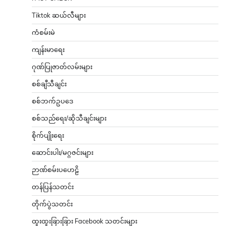
Tiktok ဆယ်လီများ
ကံစမ်းမဲ
ကျန်းမာရေး
ဂုဏ်ပြုဇာတ်လမ်းများ
စစ်ချီသီချင်း
စစ်ဘက်ဥပဒေ
စစ်သည်ရေး/ဆိုသီချင်းများ
စိုက်ပျိုးရေး
ဆောင်းပါး/မဂ္ဂဇင်းများ
ဉာဏ်စမ်းပဟေဠိ
တန်ပြန်သတင်း
တိုက်ပွဲသတင်း
ထူးထူးခြားခြား Facebook သတင်းများ