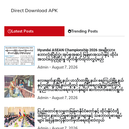
Direct Download APK
Latest Posts
Trending Posts
Hyundai ASEAN Championship 2026 အမျိုးသား
ဘောလုံးပြိုင်ပွဲ၊ အုပ်စုအဆင့် မြန်မာအသင်းနှင့် ထိုင်း
အသင်းယှဉ်ပြိုင်မှု တိုက်ရိုက်ထုတ်လွှင့်မည်
Admin
August 7, 2026
လေးမျက်နှာမြို့နယ်၊ ဟင်္သာတမြို့နယ်၊ ရေကြည်မြို့နယ်
နှင့်ကျုံပျော်မြို့နယ်တို့တွင် ရေကြီးရေလျှံမှုများကြောင့်
ကူညီကယ်ဆယ်ရေးလုပ်ငန်းများ ဆက်လက်ဆောင်ရွက်
Admin
August 7, 2026
ပြည်ထောင်စုသမ္မတမြန်မာနိုင်ငံတော်နှင့် ထိုင်းနိုင်ငံတို့
အကြား နားလည်မှုစာချွန်လွှာများနှင့် သဘောတူစာချုပ်
များ အပြန်အလှန်လက်မှတ်ရေးထိုးလဲလှယ်
Admin
August 7, 2026