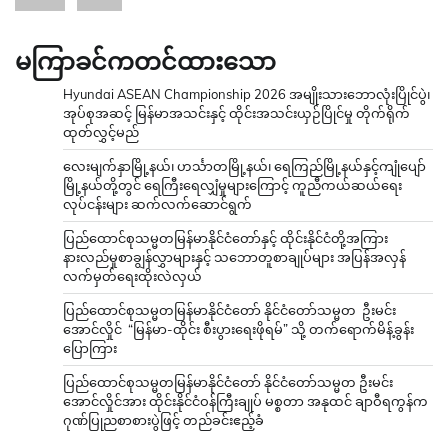
မကြာခင်ကတင်ထားသော
Hyundai ASEAN Championship 2026 အမျိုးသားဘောလုံးပြိုင်ပွဲ၊
အုပ်စုအဆင့် မြန်မာအသင်းနှင့် ထိုင်းအသင်းယှဉ်ပြိုင်မှု တိုက်ရိုက်
ထုတ်လွှင့်မည်
လေးမျက်နှာမြို့နယ်၊ ဟင်္သာတမြို့နယ်၊ ရေကြည်မြို့နယ်နှင့်ကျုံပျော်
မြို့နယ်တို့တွင် ရေကြီးရေလျှံမှုများကြောင့် ကူညီကယ်ဆယ်ရေး
လုပ်ငန်းများ ဆက်လက်ဆောင်ရွက်
ပြည်ထောင်စုသမ္မတမြန်မာနိုင်ငံတော်နှင့် ထိုင်းနိုင်ငံတို့အကြား
နားလည်မှုစာချွန်လွှာများနှင့် သဘောတူစာချုပ်များ အပြန်အလှန်
လက်မှတ်ရေးထိုးလဲလှယ်
ပြည်ထောင်စုသမ္မတမြန်မာနိုင်ငံတော် နိုင်ငံတော်သမ္မတ ဦးမင်း
အောင်လှိုင် “မြန်မာ-ထိုင်း စီးပွားရေးဖိုရမ်” သို့ တက်ရောက်မိန့်ခွန်း
ပြောကြား
ပြည်ထောင်စုသမ္မတမြန်မာနိုင်ငံတော် နိုင်ငံတော်သမ္မတ ဦးမင်း
အောင်လှိုင်အား ထိုင်းနိုင်ငံဝန်ကြီးချုပ် မစ္စတာ အနုထင် ချာဝီရကွန်က
ဂုဏ်ပြုညစာစားပွဲဖြင့် တည်ခင်းဧည့်ခံ