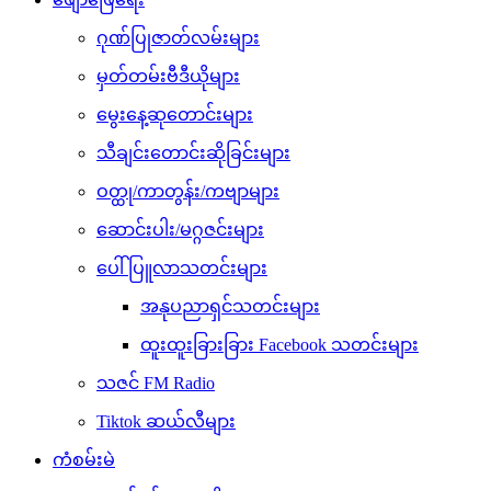
ဂုဏ်ပြုဇာတ်လမ်းများ
မှတ်တမ်းဗီဒီယိုများ
မွေးနေ့ဆုတောင်းများ
သီချင်းတောင်းဆိုခြင်းများ
ဝတ္ထု/ကာတွန်း/ကဗျာများ
ဆောင်းပါး/မဂ္ဂဇင်းများ
ပေါ်ပြူလာသတင်းများ
အနုပညာရှင်သတင်းများ
ထူးထူးခြားခြား Facebook သတင်းများ
သဇင် FM Radio
Tiktok ဆယ်လီများ
ကံစမ်းမဲ