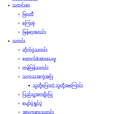
သတင်းစာ
မြဝတီ
ကြေးမုံ
မြန်မာ့အလင်း
သတင်း
တိုက်ပွဲသတင်း
ထောက်ခံအားပေးမှု
တန်ပြန်သတင်း
သကသအကွဲအပြဲ
သူတို့ပြောတဲ့ သူတို့အကြောင်း
ပြည်သူ့အကျိုးပြု
ပျော်ပွဲရွှင်ပွဲ
အားကစားသတင်း