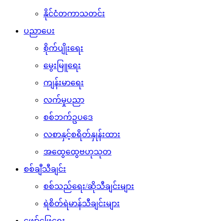
နိုင်ငံတကာသတင်း
ပညာပေး
စိုက်ပျိုးရေး
မွေးမြူရေး
ကျန်းမာရေး
လက်မှုပညာ
စစ်ဘက်ဥပဒေ
လစာနှင့်စရိတ်နှုန်းထား
အထွေထွေဗဟုသုတ
စစ်ချီသီချင်း
စစ်သည်ရေး/ဆိုသီချင်းများ
ရဲစိတ်ရဲမာန်သီချင်းများ
ဖျော်ဖြေရေး