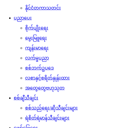
နိုင်ငံတကာသတင်း
ပညာပေး
စိုက်ပျိုးရေး
မွေးမြူရေး
ကျန်းမာရေး
လက်မှုပညာ
စစ်ဘက်ဥပဒေ
လစာနှင့်စရိတ်နှုန်းထား
အထွေထွေဗဟုသုတ
စစ်ချီသီချင်း
စစ်သည်ရေး/ဆိုသီချင်းများ
ရဲစိတ်ရဲမာန်သီချင်းများ
ဖျော်ဖြေရေး