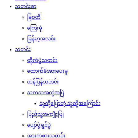
သတင်းစာ
မြဝတီ
ကြေးမုံ
မြန်မာ့အလင်း
သတင်း
တိုက်ပွဲသတင်း
ထောက်ခံအားပေးမှု
တန်ပြန်သတင်း
သကသအကွဲအပြဲ
သူတို့ပြောတဲ့ သူတို့အကြောင်း
ပြည်သူ့အကျိုးပြု
ပျော်ပွဲရွှင်ပွဲ
အားကစားသတင်း