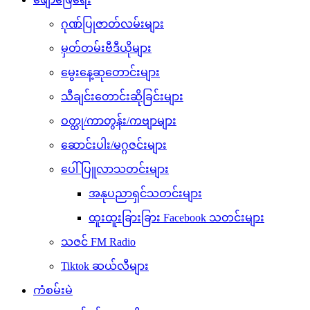
ဂုဏ်ပြုဇာတ်လမ်းများ
မှတ်တမ်းဗီဒီယိုများ
မွေးနေ့ဆုတောင်းများ
သီချင်းတောင်းဆိုခြင်းများ
ဝတ္ထု/ကာတွန်း/ကဗျာများ
ဆောင်းပါး/မဂ္ဂဇင်းများ
ပေါ်ပြူလာသတင်းများ
အနုပညာရှင်သတင်းများ
ထူးထူးခြားခြား Facebook သတင်းများ
သဇင် FM Radio
Tiktok ဆယ်လီများ
ကံစမ်းမဲ