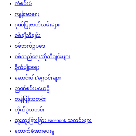
ကံစမ်းမဲ
ကျန်းမာရေး
ဂုဏ်ပြုဇာတ်လမ်းများ
စစ်ချီသီချင်း
စစ်ဘက်ဥပဒေ
စစ်သည်ရေး/ဆိုသီချင်းများ
စိုက်ပျိုးရေး
ဆောင်းပါး/မဂ္ဂဇင်းများ
ဉာဏ်စမ်းပဟေဠိ
တန်ပြန်သတင်း
တိုက်ပွဲသတင်း
ထူးထူးခြားခြား Facebook သတင်းများ
ထောက်ခံအားပေးမှု