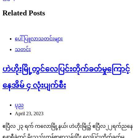
Related Posts
ပေါ်ပြူလာသတင်းများ
သတင်း
ဟဲဟိုးမြို့တွင်လေပြင်းတိုက်ခတ်မှုကြောင့်
နေအိမ် ၄ လုံးပျက်စီး
ပုည
April 23, 2023
ဧပြီလ ၂၃ ရက် ကလောမြို့နယ်၊ ဟဲဟိုးမြို၌ ဧပြီလ၂၂ရက်ည‌နေ
၅နာရီခွဲတွင် မိုးသည်းထန်စွာရွာသွန်းပြီး လေပြင်းတိုက်ခတ်မှု