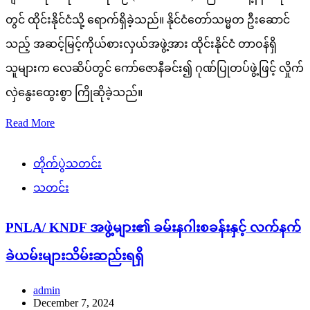
တွင် ထိုင်းနိုင်ငံသို့ ရောက်ရှိခဲ့သည်။ နိုင်ငံတော်သမ္မတ ဦးဆောင်
သည့် အဆင့်မြင့်ကိုယ်စားလှယ်အဖွဲ့အား ထိုင်းနိုင်ငံ တာဝန်ရှိ
သူများက လေဆိပ်တွင် ကော်ဇောနီခင်း၍ ဂုဏ်ပြုတပ်ဖွဲ့ဖြင့် လှိုက်
လှဲနွေးထွေးစွာ ကြိုဆိုခဲ့သည်။
Read More
တိုက်ပွဲသတင်း
သတင်း
PNLA/ KNDF အဖွဲ့များ၏ ခမ်းနဂါးစခန်းနှင့် လက်နက်
ခဲယမ်းများသိမ်းဆည်းရရှိ
admin
December 7, 2024