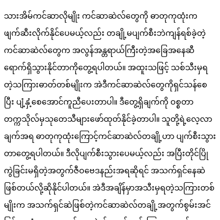
သားအိမ်ကင်ဆာလိုမျိုး ကင်ဆာဆဲလ်တွေကို ဓာတုကုထုံးက
ဖျက်ဆီးလိုက်နိုင်ပေမယ့်လည်း တချို့မပျက်စီးဘဲကျန်ရစ်ခဲ့တဲ့
ကင်ဆာဆဲလ်တွေက အလွန်အန္တရာယ်ကြီးတဲ့အခြေအနေဆီ
ရောက်ရှိသွားနိုင်တာကိုတွေ့ရပါတယ်။ အထူးသဖြင့် သစ်သီးမှရ
တဲ့သကြားဓာတ်တစ်မျိုးက အဲဒီကင်ဆာဆဲလ်တွေကိုရှင်သန်စေ
ပြီး ပျံ့နှံ့စေအောင်ကူညီပေးတာပါ။ ဒီတွေ့ရှိချက်ကို ဝစ္စတာ
တက္ကသိုလ်မှသုတေသီများဖော်ထုတ်နိုင်ခဲ့တာပါ။ သူတို့ရဲ့လေ့လာ
ချက်အရ ဓာတုကုထုံးကြောင့်ကင်ဆာဆဲလ်တချို့ဟာ ပျက်စီးသွား
တာတွေ့ရပါတယ်။ ဒီလိုပျက်စီးသွားပေမယ့်လည်း အပြီးတိုင်ပြို
ကွဲခြင်းမရှိတဲ့အတွက်ဇီဝဗေဒနည်းအရဆိုရင် အသက်ရှင်နေဆဲ
ဖြစ်တယ်လို့ဆိုနိုင်ပါတယ်။ အဲဒီအချိန်မှာအသီးမှရတဲ့သကြားတစ်
မျိုးက အသက်ရှင်ဆဲဖြစ်တဲ့ကင်ဆာဆဲလ်တချို့အတွက်စွမ်းအင်