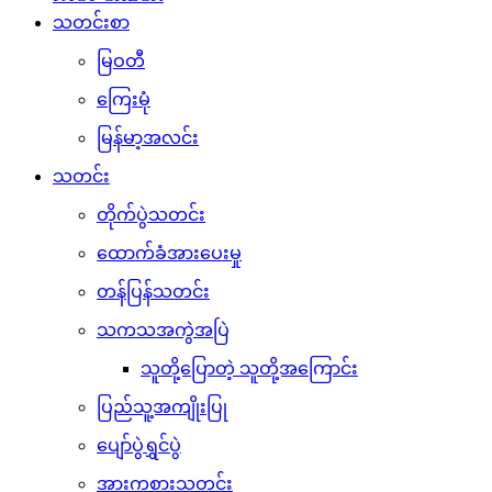
သတင်းစာ
မြဝတီ
ကြေးမုံ
မြန်မာ့အလင်း
သတင်း
တိုက်ပွဲသတင်း
ထောက်ခံအားပေးမှု
တန်ပြန်သတင်း
သကသအကွဲအပြဲ
သူတို့ပြောတဲ့ သူတို့အကြောင်း
ပြည်သူ့အကျိုးပြု
ပျော်ပွဲရွှင်ပွဲ
အားကစားသတင်း