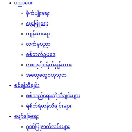
ပညာပေး
စိုက်ပျိုးရေး
မွေးမြူရေး
ကျန်းမာရေး
လက်မှုပညာ
စစ်ဘက်ဥပဒေ
လစာနှင့်စရိတ်နှုန်းထား
အထွေထွေဗဟုသုတ
စစ်ချီသီချင်း
စစ်သည်ရေး/ဆိုသီချင်းများ
ရဲစိတ်ရဲမာန်သီချင်းများ
ဖျော်ဖြေရေး
ဂုဏ်ပြုဇာတ်လမ်းများ