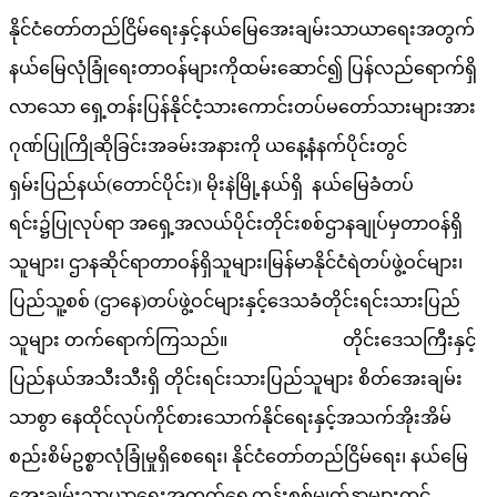
နိုင်ငံတော်တည်ငြိမ်ရေးနှင့်နယ်မြေအေးချမ်းသာယာရေးအတွက်
နယ်မြေလုံခြုံရေးတာဝန်များကိုထမ်းဆောင်၍ ပြန်လည်ရောက်ရှိ
လာသော ရှေ့တန်းပြန်နိုင်ငံ့သားကောင်းတပ်မတော်သားများအား
ဂုဏ်ပြုကြိုဆိုခြင်းအခမ်းအနားကို ယနေ့နံနက်ပိုင်းတွင်
ရှမ်းပြည်နယ်(တောင်ပိုင်း)၊ မိုးနဲမြို့နယ်ရှိ နယ်မြေခံတပ်
ရင်း၌ပြုလုပ်ရာ အရှေ့အလယ်ပိုင်းတိုင်းစစ်ဌာနချုပ်မှတာဝန်ရှိ
သူများ၊ ဌာနဆိုင်ရာတာဝန်ရှိသူများ၊မြန်မာနိုင်ငံရဲတပ်ဖွဲ့ဝင်များ၊
ပြည်သူ့စစ် (ဌာနေ)တပ်ဖွဲ့ဝင်များနှင့်ဒေသခံတိုင်းရင်းသားပြည်
သူများ တက်ရောက်ကြသည်။ တိုင်းဒေသကြီးနှင့်
ပြည်နယ်အသီးသီးရှိ တိုင်းရင်းသားပြည်သူများ စိတ်အေးချမ်း
သာစွာ နေထိုင်လုပ်ကိုင်စားသောက်နိုင်ရေးနှင့်အသက်အိုးအိမ်
စည်းစိမ်ဥစ္စာလုံခြုံမှုရှိစေရေး၊ နိုင်ငံတော်တည်ငြိမ်ရေး၊ နယ်မြေ
အေးချမ်းသာယာရေးအတွက်ရှေ့တန်းစစ်မျက်နှာများတွင်