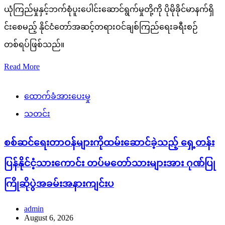
ယုံကြည်မှုနှင့်ဘက်စုံပူးပေါင်းဆောင်ရွက်မှုတို့ကို ပိုမိုခိုင်မာနက်ရှိ
င်းစေမည့် နိုင်ငံတော်အဆင့်တရားဝင်ချစ်ကြည်ရေးခရီးစဉ်
တစ်ရပ်ဖြစ်သည်။
Read More
ထောက်ခံအားပေးမှု
သတင်း
စစ်ဆင်ရေးတာဝန်များကိုထမ်းဆောင်ခဲ့သည့် ရှေ့တန်း
ပြန်နိုင်ငံ့သားကောင်း တပ်မတော်သားများအား ဂုဏ်ပြု
ကြိုဆိုပွဲအခမ်းအနားကျင်းပ
admin
August 6, 2026