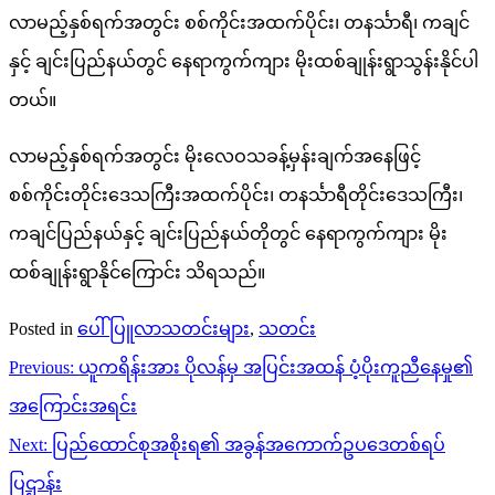
လာမည့်နှစ်ရက်အတွင်း စစ်ကိုင်းအထက်ပိုင်း၊ တနင်္သာရီ၊ ကချင်
နှင့် ချင်းပြည်နယ်တွင် နေရာကွက်ကျား မိုးထစ်ချုန်းရွာသွန်းနိုင်ပါ
တယ်။
လာမည့်နှစ်ရက်အတွင်း မိုးလေဝသခန့်မှန်းချက်အနေဖြင့်
စစ်ကိုင်းတိုင်းဒေသကြီးအထက်ပိုင်း၊ တနင်္သာရီတိုင်းဒေသကြီး၊
ကချင်ပြည်နယ်နှင့် ချင်းပြည်နယ်တိုတွင် နေရာကွက်ကျား မိုး
ထစ်ချုန်းရွာနိုင်ကြောင်း သိရသည်။
Posted in
ပေါ်ပြူလာသတင်းများ
,
သတင်း
Post
Previous:
ယူကရိန်းအား ပိုလန်မှ အပြင်းအထန် ပံ့ပိုးကူညီနေမှု၏
navigation
အကြောင်းအရင်း
Next:
ပြည်ထောင်စုအစိုးရ၏ အခွန်အကောက်ဥပဒေတစ်ရပ်
ပြဌာန်း