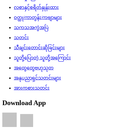
လစာနှင့်စရိတ်နှုန်းထား
ဝတ္ထု/ကာတွန်း/ကဗျာများ
သကသအကွဲအပြဲ
သတင်း
သီချင်းတောင်းဆိုခြင်းများ
သူတို့ပြောတဲ့ သူတို့အကြောင်း
အထွေထွေဗဟုသုတ
အနုပညာရှင်သတင်းများ
အားကစားသတင်း
Download App