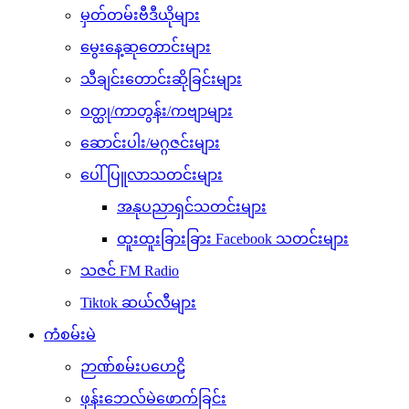
မှတ်တမ်းဗီဒီယိုများ
မွေးနေ့ဆုတောင်းများ
သီချင်းတောင်းဆိုခြင်းများ
ဝတ္ထု/ကာတွန်း/ကဗျာများ
ဆောင်းပါး/မဂ္ဂဇင်းများ
ပေါ်ပြူလာသတင်းများ
အနုပညာရှင်သတင်းများ
ထူးထူးခြားခြား Facebook သတင်းများ
သဇင် FM Radio
Tiktok ဆယ်လီများ
ကံစမ်းမဲ
ဉာဏ်စမ်းပဟေဠိ
ဖုန်းဘေလ်မဲဖောက်ခြင်း