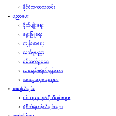
နိုင်ငံတကာသတင်း
ပညာပေး
စိုက်ပျိုးရေး
မွေးမြူရေး
ကျန်းမာရေး
လက်မှုပညာ
စစ်ဘက်ဥပဒေ
လစာနှင့်စရိတ်နှုန်းထား
အထွေထွေဗဟုသုတ
စစ်ချီသီချင်း
စစ်သည်ရေး/ဆိုသီချင်းများ
ရဲစိတ်ရဲမာန်သီချင်းများ
ဖျော်ဖြေရေး