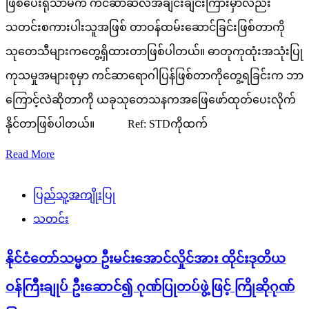
ဖြစ်ပေးရုံသာမက ကင်ဆာဆဲလ်အချင်းချင်းကြားမှာလည်း
သတင်းစကားပါးသူအဖြစ် တာဝန်ထမ်းဆောင်ခြင်းဖြစ်တာကို
သုတေသီများကတွေ့ရှိထားတာဖြစ်ပါတယ်။ ဓာတုကုထုံးအသုံးပြု
ကုသမှုအများစုမှာ ကင်ဆာရောဂါပြန်ဖြစ်တာကိုတွေ့ရခြင်းက ဘာ
ကြောင့်လဲဆိုတာကို ယခုသုတေသနကအဖြေဖော်ထုတ်ပေးလိုက်
နိုင်တာဖြစ်ပါတယ်။ Ref: STDကိုထက်
Read More
ပြည်သူ့အကျိုးပြု
သတင်း
နိုင်ငံတော်သမ္မတ ဦးမင်းအောင်လှိုင်အား ထိုင်းဒုတိယ
ဝန်ကြီးချုပ် ဦးဆောင်၍ ဂုဏ်ပြုတပ်ဖွဲ့ဖြင့် ကြိုဆိုဂုဏ်