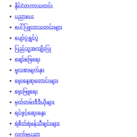
နိုင်ငံတကာသတင်း
ပညာပေး
ပေါ်ပြူလာသတင်းများ
ပျော်ပွဲရွှင်ပွဲ
ပြည်သူ့အကျိုးပြု
ဖျော်ဖြေရေး
မူလစာမျက်နှာ
မွေးနေ့ဆုတောင်းများ
မွေးမြူရေး
မှတ်တမ်းဗီဒီယိုများ
ရင်ဖွင့်ဆွေးနွေး
ရဲစိတ်ရဲမန်သီချင်းများ
လက်မှုပညာ