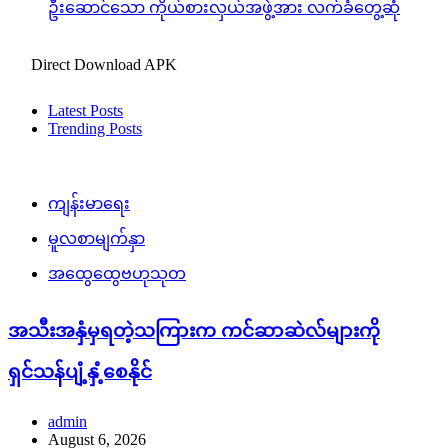
ဦးဆောင်သော ကိုယ်စားလှယ်အဖွဲ့အား လက်ခံတွေ့ဆုံ
Direct Download APK
Latest Posts
Trending Posts
ကျန်းမာရေး
မူလစာမျက်နှာ
အထွေထွေဗဟုသုတ
အသီးအနှံမှရတဲ့သကြားက ကင်ဆာဆဲလ်များကို
ရှင်သန်ပျံ့နှံ့စေနိုင်
admin
August 6, 2026