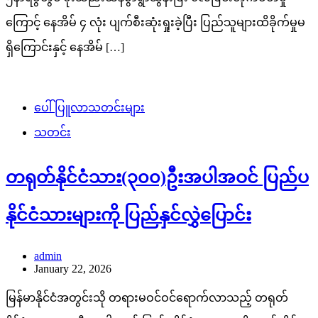
ကြောင့် နေအိမ် ၄ လုံး ပျက်စီးဆုံးရှုးခဲ့ပြီး ပြည်သူများထိခိုက်မှုမ
ရှိကြောင်းနှင့် နေအိမ် […]
ပေါ်ပြူလာသတင်းများ
သတင်း
တရုတ်နိုင်ငံသား(၃၀၀)ဦးအပါအဝင် ပြည်ပ
နိုင်ငံသားများကို ပြည်နှင်လွှဲပြောင်း
admin
January 22, 2026
မြန်မာနိုင်ငံအတွင်းသို တရားမဝင်ဝင်ရောက်လာသည့် တရုတ်