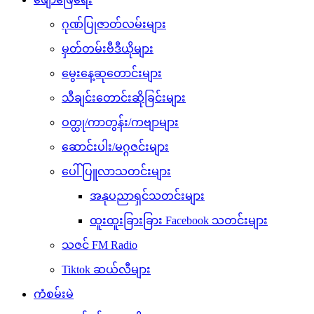
ဂုဏ်ပြုဇာတ်လမ်းများ
မှတ်တမ်းဗီဒီယိုများ
မွေးနေ့ဆုတောင်းများ
သီချင်းတောင်းဆိုခြင်းများ
ဝတ္ထု/ကာတွန်း/ကဗျာများ
ဆောင်းပါး/မဂ္ဂဇင်းများ
ပေါ်ပြူလာသတင်းများ
အနုပညာရှင်သတင်းများ
ထူးထူးခြားခြား Facebook သတင်းများ
သဇင် FM Radio
Tiktok ဆယ်လီများ
ကံစမ်းမဲ