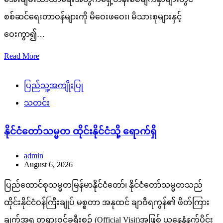
စစ်ဆင်ရေးတာဝန်များကို မိဝေးဖဝေး၊ မိသားစုများနှင့်
ဝေးကွာ၍…
Read More
ပြည်သူ့အကျိုးပြု
သတင်း
နိုင်ငံတော်သမ္မတ ထိုင်းနိုင်ငံသို့ ရောက်ရှိ
admin
August 6, 2026
ပြည်ထောင်စုသမ္မတမြန်မာနိုင်ငံတော်၊ နိုင်ငံတော်သမ္မတသည်
ထိုင်းနိုင်ငံဝန်ကြီးချုပ် မစ္စတာ အနုထင် ချာဝီရကွန်၏ ဖိတ်ကြား
ချက်အရ တရားဝင်ခရီးစဉ် (Official Visit)အဖြစ် ယနေ့နံနက်ပိုင်း