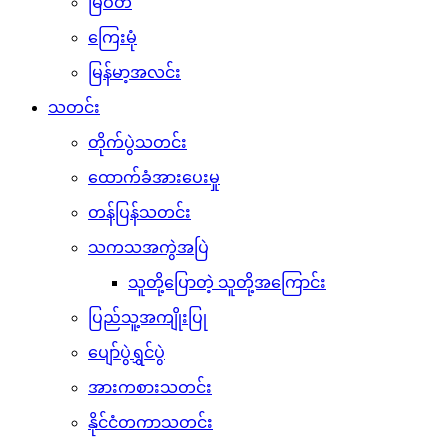
မြဝတီ
ကြေးမုံ
မြန်မာ့အလင်း
သတင်း
တိုက်ပွဲသတင်း
ထောက်ခံအားပေးမှု
တန်ပြန်သတင်း
သကသအကွဲအပြဲ
သူတို့ပြောတဲ့ သူတို့အကြောင်း
ပြည်သူ့အကျိုးပြု
ပျော်ပွဲရွှင်ပွဲ
အားကစားသတင်း
နိုင်ငံတကာသတင်း