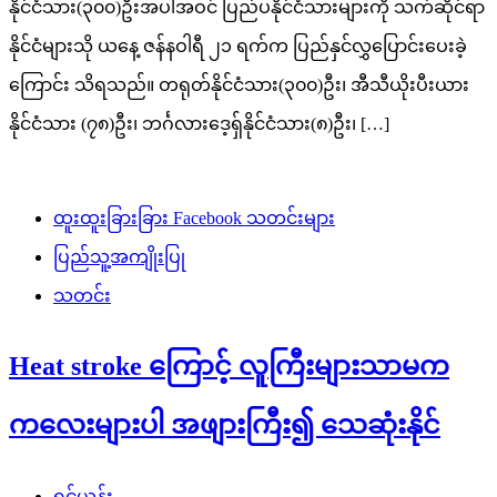
နိုင်ငံသား(၃၀၀)ဦးအပါအဝင် ပြည်ပနိုင်ငံသားများကို သက်ဆိုင်ရာ
နိုင်ငံများသို ယနေ့ ဇန်နဝါရီ ၂၁ ရက်က ပြည်နှင်လွှပြောင်းပေးခဲ့
ကြောင်း သိရသည်။ တရုတ်နိုင်ငံသား(၃၀၀)ဦး၊ အီသီယိုးပီးယား
နိုင်ငံသား (၇၈)ဦး၊ ဘင်္ဂလားဒေ့ရှ်နိုင်ငံသား(၈)ဦး၊ […]
ထူးထူးခြားခြား Facebook သတင်းများ
ပြည်သူ့အကျိုးပြု
သတင်း
Heat stroke ကြောင့် လူကြီးများသာမက
ကလေးများပါ အဖျားကြီး၍ သေဆုံးနိုင်
ရှင်ယွန်း