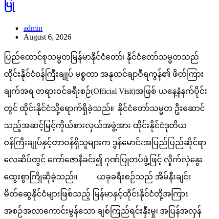
ပြု
admin
August 6, 2026
ပြည်ထောင်စုသမ္မတမြန်မာနိုင်ငံတော်၊ နိုင်ငံတော်သမ္မတသည်
ထိုင်းနိုင်ငံဝန်ကြီးချုပ် မစ္စတာ အနုထင်ချာဝီရကွန်၏ ဖိတ်ကြား
ချက်အရ တရားဝင်ခရီးစဉ်(Official Visit)အဖြစ် ယနေ့နံနက်ပိုင်း
တွင် ထိုင်းနိုင်ငံသို့ရောက်ရှိခဲ့သည်။ နိုင်ငံတော်သမ္မတ ဦးဆောင်
သည့်အဆင့်မြင့်ကိုယ်စားလှယ်အဖွဲ့အား ထိုင်းနိုင်ငံဒုတိယ
ဝန်ကြီးချုပ်နှင့်တာဝန်ရှိသူများက ဒွန်မောင်းအပြည်ပြည်ဆိုင်ရာ
လေဆိပ်တွင် ကော်ဇောနီခင်း၍ ဂုဏ်ပြုတပ်ဖွဲ့ဖြင့် လှိုက်လှဲနွေး
ထွေးစွာကြိုဆိုခဲ့သည်။ ယခုခရီးစဉ်သည် အိမ်နီးချင်း
မိတ်ဆွေနိုင်ငံများဖြစ်သည့် မြန်မာနှင့်ထိုင်းနိုင်ငံတို့အကြား
အစဉ်အလာကောင်းမွန်သော ချစ်ကြည်ရင်းနှီးမှု၊ အပြန်အလှန်