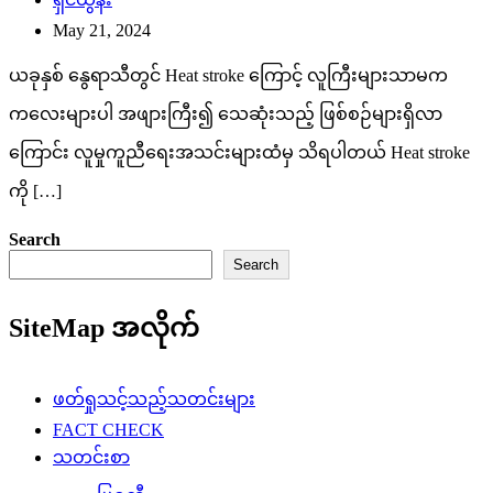
May 21, 2024
ယခုနှစ် နွေရာသီတွင် Heat stroke ကြောင့် လူကြီးများသာမက
ကလေးများပါ အဖျားကြီး၍ သေဆုံးသည့် ဖြစ်စဉ်များရှိလာ
ကြောင်း လူမှုကူညီရေးအသင်းများထံမှ သိရပါတယ် Heat stroke
ကို […]
Search
Search
SiteMap အလိုက်
ဖတ်ရှုသင့်သည့်သတင်းများ
FACT CHECK
သတင်းစာ