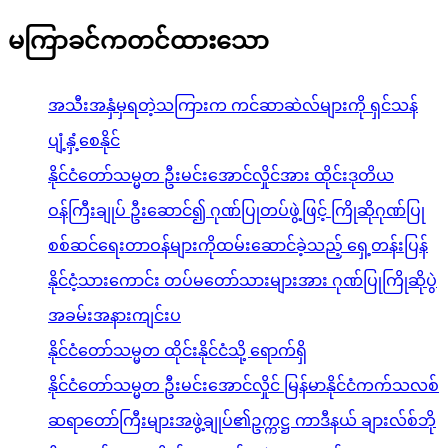
မကြာခင်ကတင်ထားသော
အသီးအနှံမှရတဲ့သကြားက ကင်ဆာဆဲလ်များကို ရှင်သန်
ပျံ့နှံ့စေနိုင်
နိုင်ငံတော်သမ္မတ ဦးမင်းအောင်လှိုင်အား ထိုင်းဒုတိယ
ဝန်ကြီးချုပ် ဦးဆောင်၍ ဂုဏ်ပြုတပ်ဖွဲ့ဖြင့် ကြိုဆိုဂုဏ်ပြု
စစ်ဆင်ရေးတာဝန်များကိုထမ်းဆောင်ခဲ့သည့် ရှေ့တန်းပြန်
နိုင်ငံ့သားကောင်း တပ်မတော်သားများအား ဂုဏ်ပြုကြိုဆိုပွဲ
အခမ်းအနားကျင်းပ
နိုင်ငံတော်သမ္မတ ထိုင်းနိုင်ငံသို့ ရောက်ရှိ
နိုင်ငံတော်သမ္မတ ဦးမင်းအောင်လှိုင် မြန်မာနိုင်ငံကက်သလစ်
ဆရာတော်ကြီးများအဖွဲ့ချုပ်၏ဥက္ကဋ္ဌ ကာဒီနယ် ချားလ်စ်ဘို