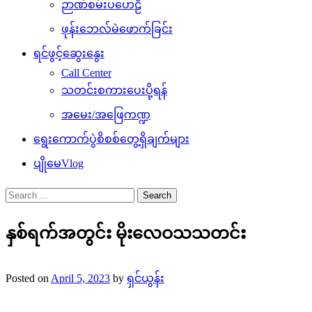
ဉာဏ်စမ်းပဟေဠိ
ဖုန်းဘေလ်မဲဖောက်ခြင်း
ရင်ဖွင့်ဆွေးနွေး
Call Center
သတင်းစကားပေးပို့ရန်
အမေး/အဖြေကဏ္ဍ
ရွေးကောက်ပွဲစိစစ်တွေ့ရှိချက်များ
ပျိုမေVlog
Search
for:
နှစ်ရက်အတွင်း မိုးလေဝသသတင်း
Posted on
April 5, 2023
by
ရှင်ယွန်း