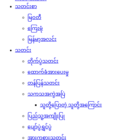
သတင်းစာ
မြဝတီ
ကြေးမုံ
မြန်မာ့အလင်း
သတင်း
တိုက်ပွဲသတင်း
ထောက်ခံအားပေးမှု
တန်ပြန်သတင်း
သကသအကွဲအပြဲ
သူတို့ပြောတဲ့ သူတို့အကြောင်း
ပြည်သူ့အကျိုးပြု
ပျော်ပွဲရွှင်ပွဲ
အားကစားသတင်း