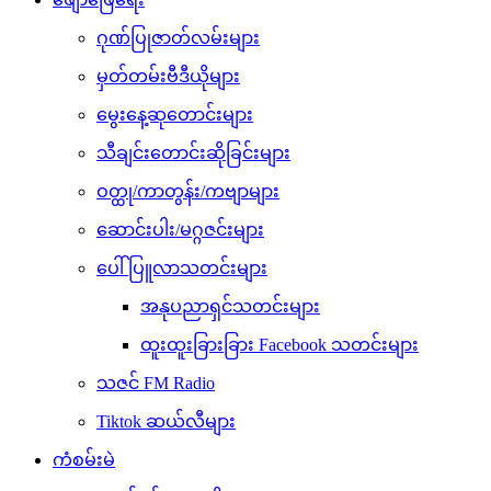
ဂုဏ်ပြုဇာတ်လမ်းများ
မှတ်တမ်းဗီဒီယိုများ
မွေးနေ့ဆုတောင်းများ
သီချင်းတောင်းဆိုခြင်းများ
ဝတ္ထု/ကာတွန်း/ကဗျာများ
ဆောင်းပါး/မဂ္ဂဇင်းများ
ပေါ်ပြူလာသတင်းများ
အနုပညာရှင်သတင်းများ
ထူးထူးခြားခြား Facebook သတင်းများ
သဇင် FM Radio
Tiktok ဆယ်လီများ
ကံစမ်းမဲ