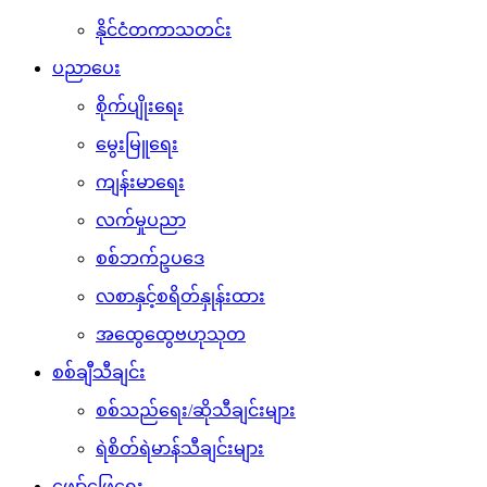
နိုင်ငံတကာသတင်း
ပညာပေး
စိုက်ပျိုးရေး
မွေးမြူရေး
ကျန်းမာရေး
လက်မှုပညာ
စစ်ဘက်ဥပဒေ
လစာနှင့်စရိတ်နှုန်းထား
အထွေထွေဗဟုသုတ
စစ်ချီသီချင်း
စစ်သည်ရေး/ဆိုသီချင်းများ
ရဲစိတ်ရဲမာန်သီချင်းများ
ဖျော်ဖြေရေး