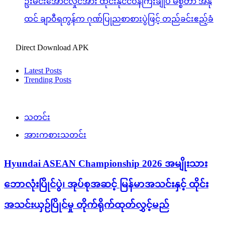
ဦးမင်းအောင်လှိုင်အား ထိုင်းနိုင်ငံဝန်ကြီးချုပ် မစ္စတာ အနု
ထင် ချာဝီရကွန်က ဂုဏ်ပြုညစာစားပွဲဖြင့် တည်ခင်းဧည့်ခံ
Direct Download APK
Latest Posts
Trending Posts
သတင်း
အားကစားသတင်း
Hyundai ASEAN Championship 2026 အမျိုးသား
ဘောလုံးပြိုင်ပွဲ၊ အုပ်စုအဆင့် မြန်မာအသင်းနှင့် ထိုင်း
အသင်းယှဉ်ပြိုင်မှု တိုက်ရိုက်ထုတ်လွှင့်မည်