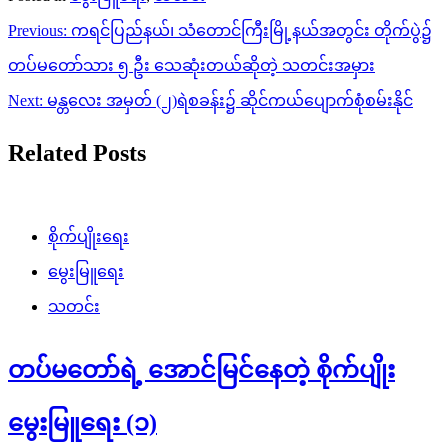
Post
Previous:
ကရင်ပြည်နယ်၊ သံတောင်ကြီးမြို့နယ်အတွင်း တိုက်ပွဲ၌
navigation
တပ်မတော်သား ၅ ဦး သေဆုံးတယ်ဆိုတဲ့ သတင်းအမှား
Next:
မန္တလေး အမှတ် (၂)ရဲစခန်း၌ ဆိုင်ကယ်ပျောက်စုံစမ်းနိုင်
Related Posts
စိုက်ပျိုးရေး
မွေးမြူရေး
သတင်း
တပ်မတော်ရဲ့ အောင်မြင်နေတဲ့ စိုက်ပျိုး
မွေးမြူရေး (၁)