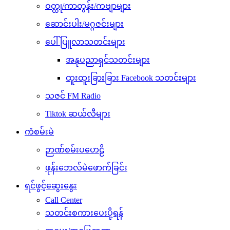
ဝတ္ထု/ကာတွန်း/ကဗျာများ
ဆောင်းပါး/မဂ္ဂဇင်းများ
ပေါ်ပြူလာသတင်းများ
အနုပညာရှင်သတင်းများ
ထူးထူးခြားခြား Facebook သတင်းများ
သဇင် FM Radio
Tiktok ဆယ်လီများ
ကံစမ်းမဲ
ဉာဏ်စမ်းပဟေဠိ
ဖုန်းဘေလ်မဲဖောက်ခြင်း
ရင်ဖွင့်ဆွေးနွေး
Call Center
သတင်းစကားပေးပို့ရန်