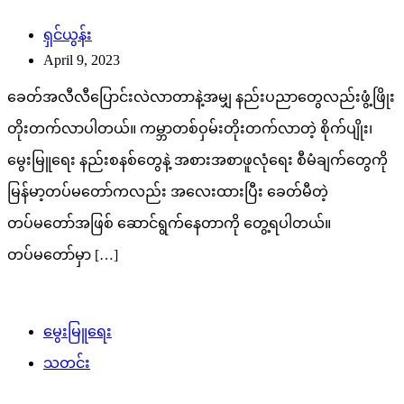
ရှင်ယွန်း
April 9, 2023
ခေတ်အလီလီပြောင်းလဲလာတာနဲ့အမျှ နည်းပညာတွေလည်းဖွံ့ဖြိုး
တိုးတက်လာပါတယ်။ ကမ္ဘာတစ်ဝှမ်းတိုးတက်လာတဲ့ စိုက်ပျိုး၊
မွေးမြူရေး နည်းစနစ်တွေနဲ့ အစားအစာဖူလုံရေး စီမံချက်တွေကို
မြန်မာ့တပ်မတော်ကလည်း အလေးထားပြီး ခေတ်မီတဲ့
တပ်မတော်အဖြစ် ဆောင်ရွက်နေတာကို တွေ့ရပါတယ်။
တပ်မတော်မှာ […]
မွေးမြူရေး
သတင်း