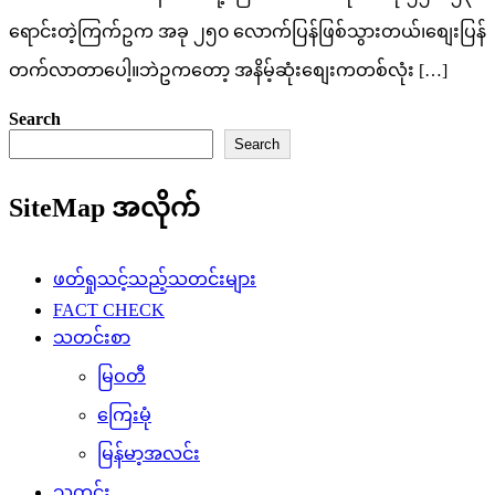
ရောင်းတဲ့ကြက်ဥက အခု ၂၅၀ လောက်ပြန်ဖြစ်သွားတယ်၊စျေးပြန်
တက်လာတာပေါ့။ဘဲဥကတော့ အနိမ့်ဆုံးစျေးကတစ်လုံး […]
Search
Search
SiteMap အလိုက်
ဖတ်ရှုသင့်သည့်သတင်းများ
FACT CHECK
သတင်းစာ
မြဝတီ
ကြေးမုံ
မြန်မာ့အလင်း
သတင်း