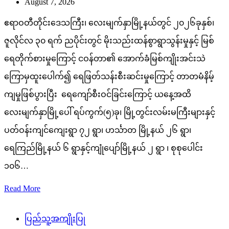
August 7, 2026
ဧရာဝတီတိုင်းဒေသကြီး၊ လေးမျက်နှာမြို့နယ်တွင် ၂၀၂၆ခုနှစ်၊
ဇူလိုင်လ ၃၀ ရက် ညပိုင်းတွင် မိုးသည်းထန်စွာရွာသွန်းမှုနှင့် မြစ်
ရေတိုက်စားမှုကြောင့် ငဝန်တာ၏ အောက်ခံမြစ်ကျိုးအင်းသဲ
ကြောမှထူးပေါက်၍ ရေဖြတ်သန်းစီးဆင်းမှုကြောင့် တာတမံနိမ့်
ကျမှုဖြစ်ပွားပြီး ရေကျော်စီးဝင်ခြင်းကြောင့် ယနေ့အထိ
လေးမျက်နှာမြို့ပေါ် ရပ်ကွက်(၅)ခု၊ မြို့တွင်းလမ်းမကြီးများနှင့်
ပတ်ဝန်းကျင်ကျေးရွာ ၇၂ ရွာ၊ ဟင်္သာတ မြို့နယ် ၂၆ ရွာ၊
ရေကြည်မြို့နယ် ၆ ရွာနှင့်ကျုံပျော်မြို့နယ် ၂ ရွာ ၊ စုစုပေါင်း
၁၀၆…
Read More
ပြည်သူ့အကျိုးပြု