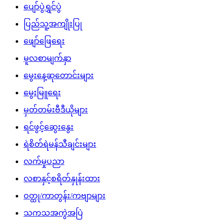
ပျော်ပွဲရွှင်ပွဲ
ပြည်သူ့အကျိုးပြု
ဖျော်ဖြေရေး
မူလစာမျက်နှာ
မွေးနေ့ဆုတောင်းများ
မွေးမြူရေး
မှတ်တမ်းဗီဒီယိုများ
ရင်ဖွင့်ဆွေးနွေး
ရဲစိတ်ရဲမန်သီချင်းများ
လက်မှုပညာ
လစာနှင့်စရိတ်နှုန်းထား
ဝတ္ထု/ကာတွန်း/ကဗျာများ
သကသအကွဲအပြဲ