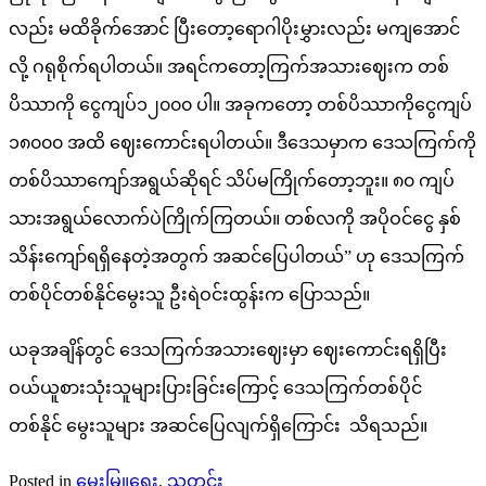
လည်း မထိခိုက်အောင် ပြီးတော့ရောဂါပိုးမွှားလည်း မကျအောင်
လို့ ဂရုစိုက်ရပါတယ်။ အရင်ကတော့ကြက်အသားဈေးက တစ်
ပိဿာကို ငွေကျပ်၁၂၀၀၀ ပါ။ အခုကတော့ တစ်ပိဿာကိုငွေကျပ်
၁၈၀၀၀ အထိ ဈေးကောင်းရပါတယ်။ ဒီဒေသမှာက ဒေသကြက်ကို
တစ်ပိဿာကျော်အရွယ်ဆိုရင် သိပ်မကြိုက်တော့ဘူး။ ၈၀ ကျပ်
သားအရွယ်လောက်ပဲကြိုက်ကြတယ်။ တစ်လကို အပိုဝင်ငွေ နှစ်
သိန်းကျော်ရရှိနေတဲ့အတွက် အဆင်ပြေပါတယ်” ဟု ဒေသကြက်
တစ်ပိုင်တစ်နိုင်မွေးသူ ဦးရဲဝင်းထွန်းက ပြောသည်။
ယခုအချိန်တွင် ဒေသကြက်အသားဈေးမှာ ဈေးကောင်းရရှိပြီး
ဝယ်ယူစားသုံးသူများပြားခြင်းကြောင့် ဒေသကြက်တစ်ပိုင်
တစ်နိုင် မွေးသူများ အဆင်ပြေလျက်ရှိကြောင်း သိရသည်။
Posted in
မွေးမြူရေး
,
သတင်း