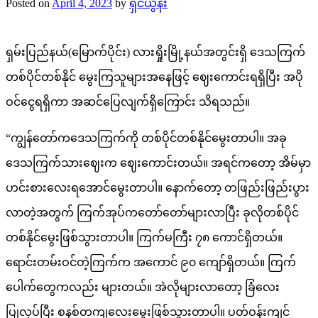
Posted on
April 4, 2023
by
ရှင်ယွန်း
ရှမ်းပြည်နယ်(မြောက်ပိုင်း) လားရှိုးမြို့နယ်အတွင်းရှိ ဒေသကြက်
တစ်ပိုင်တစ်နိုင် မွေးကြသူများအနေဖြင့် ဈေးကောင်းရရှိပြီး အပို
ဝင်ငွေရရှိကာ အဆင်ပြေလျက်ရှိကြောင်း သိရသည်။
“ကျွန်တော်ကဒေသကြက်ကို တစ်ပိုင်တစ်နိုင်မွေးတာပါ။ အခု
ဒေသကြက်သားဈေးက ဈေးကောင်းတယ်။ အရင်ကတော့ အိမ်မှာ
ဟင်းစားလေးရအောင်မွေးတာပါ။ နောက်တော့ တဖြည်းဖြည်းပွား
လာတဲ့အတွက် ကြက်အုပ်ကတော်တော်များလာပြီး ခုလိုတစ်ပိုင်
တစ်နိုင်မွေးဖြစ်သွားတာပါ။ ကြက်မကြီး ၇၈ ကောင်ရှိတယ်။
ရောင်းတမ်းဝင်တဲ့ကြက်က အကောင် ၉၀ ကျော်ရှိတယ်။ ကြက်
ပေါက်တွေကလည်း များတယ်။ အဲလိုများလာတော့ ခြံလေး
ပြုလုပ်ပြီး စနစ်တကျလေးမွေးဖြစ်သွားတာပါ။ ပတ်ဝန်းကျင်