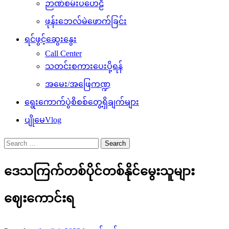
ဉာဏ်စမ်းပဟေဠိ
ဖုန်းဘေလ်မဲဖောက်ခြင်း
ရင်ဖွင့်ဆွေးနွေး
Call Center
သတင်းစကားပေးပို့ရန်
အမေး/အဖြေကဏ္ဍ
ရွေးကောက်ပွဲစိစစ်တွေ့ရှိချက်များ
ပျိုမေVlog
Search
for:
ဒေသကြက်တစ်ပိုင်တစ်နိုင်မွေးသူများ
ဈေးကောင်းရ