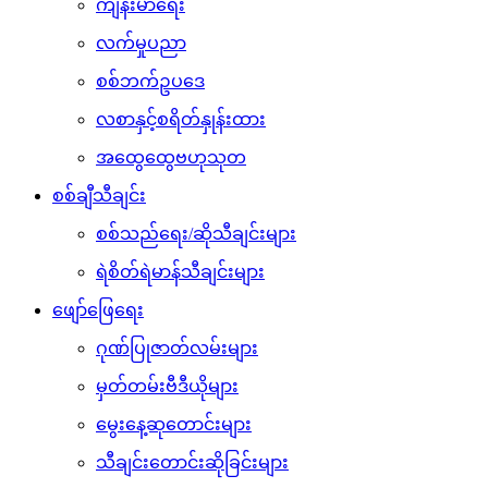
ကျန်းမာရေး
လက်မှုပညာ
စစ်ဘက်ဥပဒေ
လစာနှင့်စရိတ်နှုန်းထား
အထွေထွေဗဟုသုတ
စစ်ချီသီချင်း
စစ်သည်ရေး/ဆိုသီချင်းများ
ရဲစိတ်ရဲမာန်သီချင်းများ
ဖျော်ဖြေရေး
ဂုဏ်ပြုဇာတ်လမ်းများ
မှတ်တမ်းဗီဒီယိုများ
မွေးနေ့ဆုတောင်းများ
သီချင်းတောင်းဆိုခြင်းများ