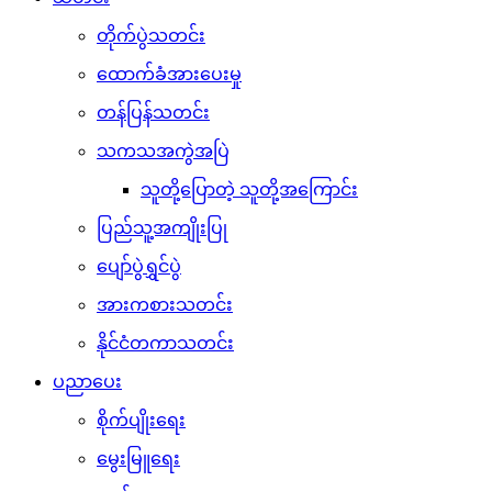
တိုက်ပွဲသတင်း
ထောက်ခံအားပေးမှု
တန်ပြန်သတင်း
သကသအကွဲအပြဲ
သူတို့ပြောတဲ့ သူတို့အကြောင်း
ပြည်သူ့အကျိုးပြု
ပျော်ပွဲရွှင်ပွဲ
အားကစားသတင်း
နိုင်ငံတကာသတင်း
ပညာပေး
စိုက်ပျိုးရေး
မွေးမြူရေး