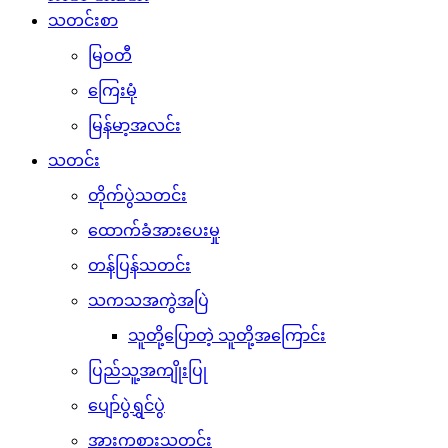
သတင်းစာ
မြဝတီ
ကြေးမုံ
မြန်မာ့အလင်း
သတင်း
တိုက်ပွဲသတင်း
ထောက်ခံအားပေးမှု
တန်ပြန်သတင်း
သကသအကွဲအပြဲ
သူတို့ပြောတဲ့ သူတို့အကြောင်း
ပြည်သူ့အကျိုးပြု
ပျော်ပွဲရွှင်ပွဲ
အားကစားသတင်း