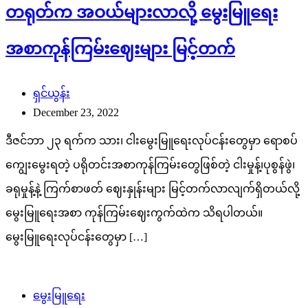
တရုတ်က အဝယ်များလာလို့ မွေးမြူရေး
အစာကုန်ကြမ်းဈေးများ မြင့်တက်
ရှင်ယွန်း
December 23, 2022
ဒီဇင်ဘာ ၂၃ ရက်က သား၊ ငါးမွေးမြူရေးလုပ်ငန်းတွေမှာ ရောစပ်
ကျွေးမွေးရတဲ့ ပရိုတင်းအစာကုန်ကြမ်းတွေဖြစ်တဲ့ ငါးမှုန့်၊ပုစွန်ဖွဲ၊
ခရုမှုန့်နဲ့ ကြက်စာဖတ် ဈေးနှုန်းများ မြင့်တက်လာလျက်ရှိတယ်လို့
မွေးမြူရေးအစာ ကုန်ကြမ်းဈေးကွက်ထဲက သိရပါတယ်။
မွေးမြူရေးလုပ်ငန်းတွေမှာ […]
မွေးမြူရေး