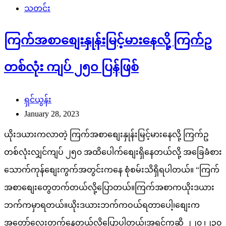
သတင်း
ကြက်အစာစျေးနှုန်းမြင့်မားနေလို့ ကြက်ဥ
တစ်လုံး ကျပ် ၂၅၀ ပြန်ဖြစ်
ရှင်ယွန်း
January 28, 2023
ယိုးဒယားကလာတဲ့ ကြက်အစာစျေးနှုန်းမြင့်မားနေလို့ ကြက်ဥ
တစ်လုံးလျှင်ကျပ် ၂၅၀ အထိပေါက်စျေးရှိနေတယ်လို့ အခြေခံစား
သောက်ကုန်စျေးကွက်အတွင်းကနေ စုံစမ်းသိရှိရပါတယ်။ “ကြက်
အစာစျေးတွေတက်တယ်လို့ပြောတယ်။ကြက်အစာကယိုးဒယား
ဘက်ကမှာရတယ်။ယိုးဒယားဘက်ကဝယ်ရတာပေါ့၊စျေးက
အတော်လေးတက်နေတယ်လို့ပြောပါတယ်၊အရင်ကဆို ၂၂၀ ၊၂၃၀