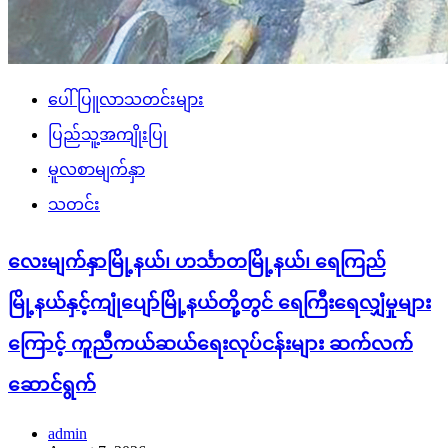
ပေါ်ပြူလာသတင်းများ
ပြည်သူ့အကျိုးပြု
မူလစာမျက်နှာ
သတင်း
လေးမျက်နှာမြို့နယ်၊ ဟင်္သာတမြို့နယ်၊ ရေကြည်
မြို့နယ်နှင့်ကျုံပျော်မြို့နယ်တို့တွင် ရေကြီးရေလျှံမှုများ
ကြောင့် ကူညီကယ်ဆယ်ရေးလုပ်ငန်းများ ဆက်လက်
ဆောင်ရွက်
admin