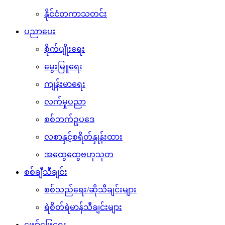
နိုင်ငံတကာသတင်း
ပညာပေး
စိုက်ပျိုးရေး
မွေးမြူရေး
ကျန်းမာရေး
လက်မှုပညာ
စစ်ဘက်ဥပဒေ
လစာနှင့်စရိတ်နှုန်းထား
အထွေထွေဗဟုသုတ
စစ်ချီသီချင်း
စစ်သည်ရေး/ဆိုသီချင်းများ
ရဲစိတ်ရဲမာန်သီချင်းများ
ဖျော်ဖြေရေး