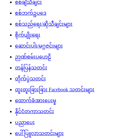
စစ်ချီသီချင်း
စစ်ဘက်ဥပဒေ
စစ်သည်ရေး/ဆိုသီချင်းများ
စိုက်ပျိုးရေး
ဆောင်းပါး/မဂ္ဂဇင်းများ
ဉာဏ်စမ်းပဟေဠိ
တန်ပြန်သတင်း
တိုက်ပွဲသတင်း
ထူးထူးခြားခြား Facebook သတင်းများ
ထောက်ခံအားပေးမှု
နိုင်ငံတကာသတင်း
ပညာပေး
ပေါ်ပြူလာသတင်းများ