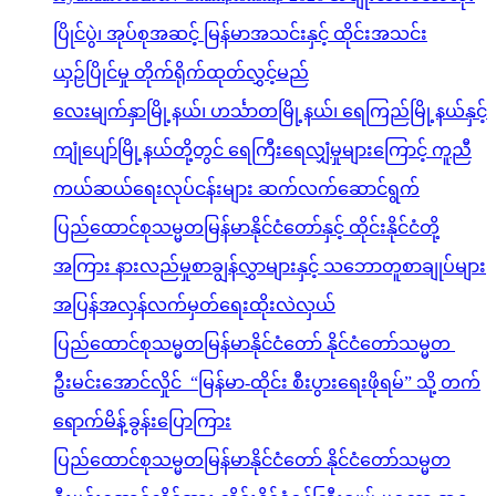
ပြိုင်ပွဲ၊ အုပ်စုအဆင့် မြန်မာအသင်းနှင့် ထိုင်းအသင်း
ယှဉ်ပြိုင်မှု တိုက်ရိုက်ထုတ်လွှင့်မည်
လေးမျက်နှာမြို့နယ်၊ ဟင်္သာတမြို့နယ်၊ ရေကြည်မြို့နယ်နှင့်
ကျုံပျော်မြို့နယ်တို့တွင် ရေကြီးရေလျှံမှုများကြောင့် ကူညီ
ကယ်ဆယ်ရေးလုပ်ငန်းများ ဆက်လက်ဆောင်ရွက်
ပြည်ထောင်စုသမ္မတမြန်မာနိုင်ငံတော်နှင့် ထိုင်းနိုင်ငံတို့
အကြား နားလည်မှုစာချွန်လွှာများနှင့် သဘောတူစာချုပ်များ
အပြန်အလှန်လက်မှတ်ရေးထိုးလဲလှယ်
ပြည်ထောင်စုသမ္မတမြန်မာနိုင်ငံတော် နိုင်ငံတော်သမ္မတ
ဦးမင်းအောင်လှိုင် “မြန်မာ-ထိုင်း စီးပွားရေးဖိုရမ်” သို့ တက်
ရောက်မိန့်ခွန်းပြောကြား
ပြည်ထောင်စုသမ္မတမြန်မာနိုင်ငံတော် နိုင်ငံတော်သမ္မတ