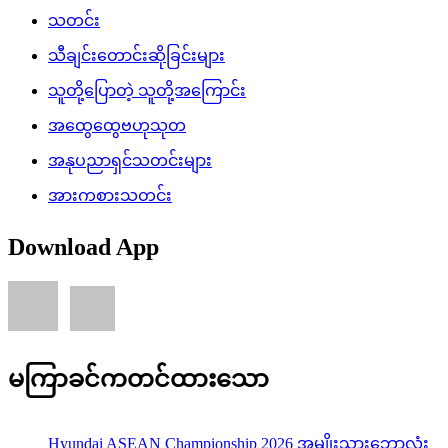
သတင်း
သီချင်းတောင်းဆိုခြင်းများ
သူတို့ပြောတဲ့ သူတို့အကြောင်း
အထွေထွေဗဟုသုတ
အနုပညာရှင်သတင်းများ
အားကစားသတင်း
Download App
မကြာခင်ကတင်ထားသော
Hyundai ASEAN Championship 2026 အမျိုးသားဘောလုံး