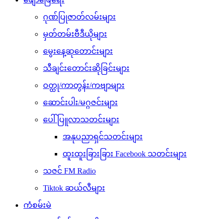
ဂုဏ်ပြုဇာတ်လမ်းများ
မှတ်တမ်းဗီဒီယိုများ
မွေးနေ့ဆုတောင်းများ
သီချင်းတောင်းဆိုခြင်းများ
ဝတ္ထု/ကာတွန်း/ကဗျာများ
ဆောင်းပါး/မဂ္ဂဇင်းများ
ပေါ်ပြူလာသတင်းများ
အနုပညာရှင်သတင်းများ
ထူးထူးခြားခြား Facebook သတင်းများ
သဇင် FM Radio
Tiktok ဆယ်လီများ
ကံစမ်းမဲ