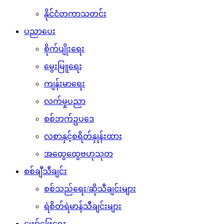
နိုင်ငံတကာသတင်း
ပညာပေး
စိုက်ပျိုးရေး
မွေးမြူရေး
ကျန်းမာရေး
လက်မှုပညာ
စစ်ဘက်ဥပဒေ
လစာနှင့်စရိတ်နှုန်းထား
အထွေထွေဗဟုသုတ
စစ်ချီသီချင်း
စစ်သည်ရေး/ဆိုသီချင်းများ
ရဲစိတ်ရဲမာန်သီချင်းများ
ဖျော်ဖြေရေး