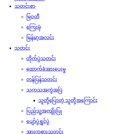
သတင်းစာ
မြဝတီ
ကြေးမုံ
မြန်မာ့အလင်း
သတင်း
တိုက်ပွဲသတင်း
ထောက်ခံအားပေးမှု
တန်ပြန်သတင်း
သကသအကွဲအပြဲ
သူတို့ပြောတဲ့ သူတို့အကြောင်း
ပြည်သူ့အကျိုးပြု
ပျော်ပွဲရွှင်ပွဲ
အားကစားသတင်း