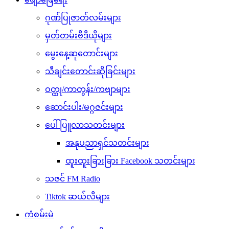
ဂုဏ်ပြုဇာတ်လမ်းများ
မှတ်တမ်းဗီဒီယိုများ
မွေးနေ့ဆုတောင်းများ
သီချင်းတောင်းဆိုခြင်းများ
ဝတ္ထု/ကာတွန်း/ကဗျာများ
ဆောင်းပါး/မဂ္ဂဇင်းများ
ပေါ်ပြူလာသတင်းများ
အနုပညာရှင်သတင်းများ
ထူးထူးခြားခြား Facebook သတင်းများ
သဇင် FM Radio
Tiktok ဆယ်လီများ
ကံစမ်းမဲ