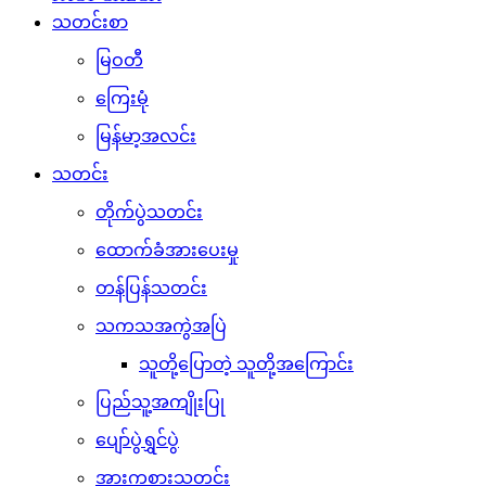
သတင်းစာ
မြဝတီ
ကြေးမုံ
မြန်မာ့အလင်း
သတင်း
တိုက်ပွဲသတင်း
ထောက်ခံအားပေးမှု
တန်ပြန်သတင်း
သကသအကွဲအပြဲ
သူတို့ပြောတဲ့ သူတို့အကြောင်း
ပြည်သူ့အကျိုးပြု
ပျော်ပွဲရွှင်ပွဲ
အားကစားသတင်း