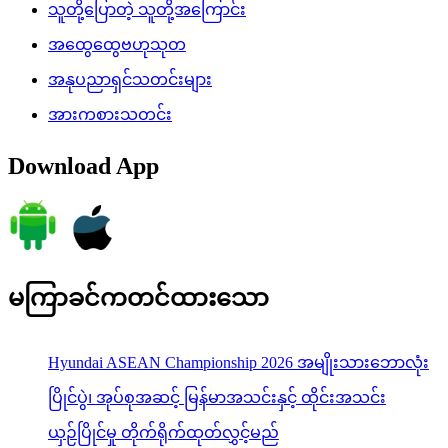
သူတို့ပြောတဲ့ သူတို့အကြောင်း
အထွေထွေဗဟုသုတ
အနုပညာရှင်သတင်းများ
အားကစားသတင်း
Download App
မကြာခင်ကတင်ထားသော
Hyundai ASEAN Championship 2026 အမျိုးသားဘောလုံး
ပြိုင်ပွဲ၊ အုပ်စုအဆင့် မြန်မာအသင်းနှင့် ထိုင်းအသင်း
ယှဉ်ပြိုင်မှု တိုက်ရိုက်ထုတ်လွှင့်မည်