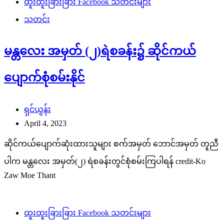
ထူးထူးခြားခြား Facebook သတင်းများ
သတင်း
မန္တလေး အမှတ် (၂)ရဲစခန်း၌ ဆိုင်ကယ်
ပျောက်စုံစမ်းနိုင်
ရှင်ယွန်း
April 4, 2023
ဆိုင်ကယ်ပျောက်ဆုံးထားသူများ စက်အမှတ် ဘောင်အမှတ် တူညီ
ပါက မန္တလေး အမှတ်(၂) ရဲစခန်းတွင်စုံစမ်းကြပါရန် credit-Ko
Zaw Moe Thant
ထူးထူးခြားခြား Facebook သတင်းများ