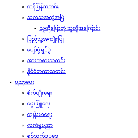
တန်ပြန်သတင်း
သကသအကွဲအပြဲ
သူတို့ပြောတဲ့ သူတို့အကြောင်း
ပြည်သူ့အကျိုးပြု
ပျော်ပွဲရွှင်ပွဲ
အားကစားသတင်း
နိုင်ငံတကာသတင်း
ပညာပေး
စိုက်ပျိုးရေး
မွေးမြူရေး
ကျန်းမာရေး
လက်မှုပညာ
စစ်ဘက်ဥပဒေ