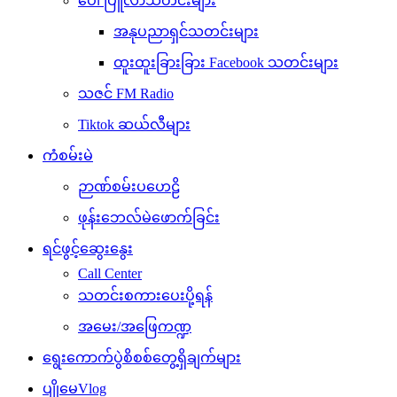
ပေါ်ပြူလာသတင်းများ
အနုပညာရှင်သတင်းများ
ထူးထူးခြားခြား Facebook သတင်းများ
သဇင် FM Radio
Tiktok ဆယ်လီများ
ကံစမ်းမဲ
ဉာဏ်စမ်းပဟေဠိ
ဖုန်းဘေလ်မဲဖောက်ခြင်း
ရင်ဖွင့်ဆွေးနွေး
Call Center
သတင်းစကားပေးပို့ရန်
အမေး/အဖြေကဏ္ဍ
ရွေးကောက်ပွဲစိစစ်တွေ့ရှိချက်များ
ပျိုမေVlog