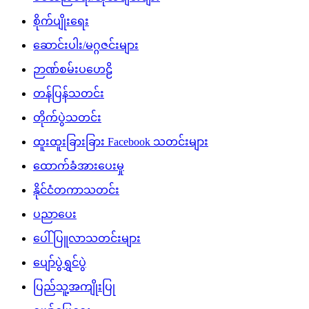
စိုက်ပျိုးရေး
ဆောင်းပါး/မဂ္ဂဇင်းများ
ဉာဏ်စမ်းပဟေဠိ
တန်ပြန်သတင်း
တိုက်ပွဲသတင်း
ထူးထူးခြားခြား Facebook သတင်းများ
ထောက်ခံအားပေးမှု
နိုင်ငံတကာသတင်း
ပညာပေး
ပေါ်ပြူလာသတင်းများ
ပျော်ပွဲရွှင်ပွဲ
ပြည်သူ့အကျိုးပြု