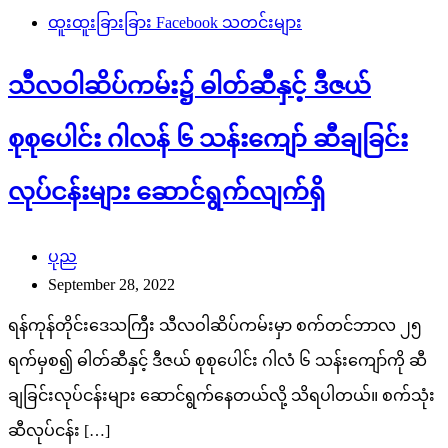
ထူးထူးခြားခြား Facebook သတင်းများ
သီလဝါဆိပ်ကမ်း၌ ဓါတ်ဆီနှင့် ဒီဇယ်
စုစုပေါင်း ဂါလန် ၆ သန်းကျော် ဆီချခြင်း
လုပ်ငန်းများ ဆောင်ရွက်လျက်ရှိ
ပုည
September 28, 2022
ရန်ကုန်တိုင်းဒေသကြီး သီလဝါဆိပ်ကမ်းမှာ စက်တင်ဘာလ ၂၅
ရက်မှစ၍ ဓါတ်ဆီနှင့် ဒီဇယ် စုစုပေါင်း ဂါလံ ၆ သန်းကျော်ကို ဆီ
ချခြင်းလုပ်ငန်းများ ဆောင်ရွက်နေတယ်လို့ သိရပါတယ်။ စက်သုံး
ဆီလုပ်ငန်း […]