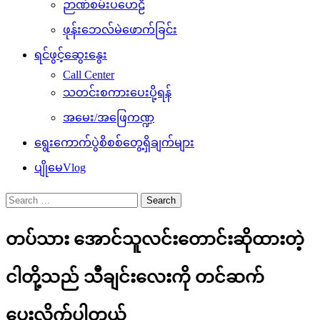
ဉာဏ်စမ်းပဟေဠိ
ဖုန်းဘေလ်မဲဖောက်ခြင်း
ရင်ဖွင့်ဆွေးနွေး
Call Center
သတင်းစကားပေးပို့ရန်
အမေး/အဖြေကဏ္ဍ
ရွေးကောက်ပွဲစိစစ်တွေ့ရှိချက်များ
ပျိုမေVlog
Search
for:
တပ်သား အောင်သူလင်းတောင်းဆိုထားတဲ့
ငါတို့သည် သီချင်းလေးကို တင်ဆက်
ပေးလိုက်ပါတယ်