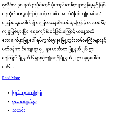
ဇူလိုင်လ ၃၀ ရက် ညပိုင်းတွင် မိုးသည်းထန်စွာရွာသွန်းမှုနှင့် မြစ်
ရေတိုက်စားမှုကြောင့် ငဝန်တာ၏ အောက်ခံမြစ်ကျိုးအင်းသဲ
ကြောမှထူးပေါက်၍ ရေဖြတ်သန်းစီးဆင်းမှုကြောင့် တာတမံနိမ့်
ကျမှုဖြစ်ပွားပြီး ရေကျော်စီးဝင်ခြင်းကြောင့် ယနေ့အထိ
လေးမျက်နှာမြို့ပေါ် ရပ်ကွက်(၅)ခု၊ မြို့တွင်းလမ်းမကြီးများနှင့်
ပတ်ဝန်းကျင်ကျေးရွာ ၇၂ ရွာ၊ ဟင်္သာတ မြို့နယ် ၂၆ ရွာ၊
ရေကြည်မြို့နယ် ၆ ရွာနှင့်ကျုံပျော်မြို့နယ် ၂ ရွာ ၊ စုစုပေါင်း
၁၀၆…
Read More
ပြည်သူ့အကျိုးပြု
မူလစာမျက်နှာ
သတင်း