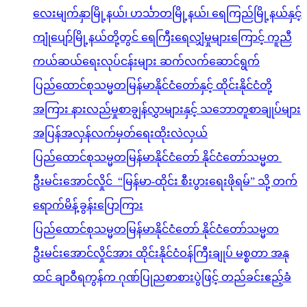
လေးမျက်နှာမြို့နယ်၊ ဟင်္သာတမြို့နယ်၊ ရေကြည်မြို့နယ်နှင့်
ကျုံပျော်မြို့နယ်တို့တွင် ရေကြီးရေလျှံမှုများကြောင့် ကူညီ
ကယ်ဆယ်ရေးလုပ်ငန်းများ ဆက်လက်ဆောင်ရွက်
ပြည်ထောင်စုသမ္မတမြန်မာနိုင်ငံတော်နှင့် ထိုင်းနိုင်ငံတို့
အကြား နားလည်မှုစာချွန်လွှာများနှင့် သဘောတူစာချုပ်များ
အပြန်အလှန်လက်မှတ်ရေးထိုးလဲလှယ်
ပြည်ထောင်စုသမ္မတမြန်မာနိုင်ငံတော် နိုင်ငံတော်သမ္မတ
ဦးမင်းအောင်လှိုင် “မြန်မာ-ထိုင်း စီးပွားရေးဖိုရမ်” သို့ တက်
ရောက်မိန့်ခွန်းပြောကြား
ပြည်ထောင်စုသမ္မတမြန်မာနိုင်ငံတော် နိုင်ငံတော်သမ္မတ
ဦးမင်းအောင်လှိုင်အား ထိုင်းနိုင်ငံဝန်ကြီးချုပ် မစ္စတာ အနု
ထင် ချာဝီရကွန်က ဂုဏ်ပြုညစာစားပွဲဖြင့် တည်ခင်းဧည့်ခံ