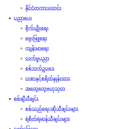
နိုင်ငံတကာသတင်း
ပညာပေး
စိုက်ပျိုးရေး
မွေးမြူရေး
ကျန်းမာရေး
လက်မှုပညာ
စစ်ဘက်ဥပဒေ
လစာနှင့်စရိတ်နှုန်းထား
အထွေထွေဗဟုသုတ
စစ်ချီသီချင်း
စစ်သည်ရေး/ဆိုသီချင်းများ
ရဲစိတ်ရဲမာန်သီချင်းများ
ဖျော်ဖြေရေး