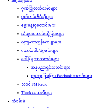
ဂုဏ်ပြုဇာတ်လမ်းများ
မှတ်တမ်းဗီဒီယိုများ
မွေးနေ့ဆုတောင်းများ
သီချင်းတောင်းဆိုခြင်းများ
ဝတ္ထု/ကာတွန်း/ကဗျာများ
ဆောင်းပါး/မဂ္ဂဇင်းများ
ပေါ်ပြူလာသတင်းများ
အနုပညာရှင်သတင်းများ
ထူးထူးခြားခြား Facebook သတင်းများ
သဇင် FM Radio
Tiktok ဆယ်လီများ
ကံစမ်းမဲ