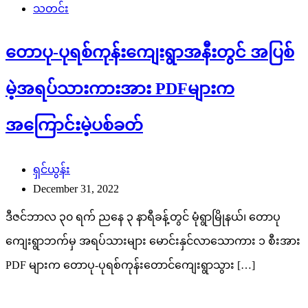
သတင်း
တောပု-ပုရစ်ကုန်းကျေးရွာအနီးတွင် အပြစ်
မဲ့အရပ်သားကားအား PDFများက
အကြောင်းမဲ့ပစ်ခတ်
ရှင်ယွန်း
December 31, 2022
ဒီဇင်ဘာလ ၃၀ ရက် ညနေ ၃ နာရီခန့်တွင် မုံရွာမြိုနယ်၊ တောပု
ကျေးရွာဘက်မှ အရပ်သားများ မောင်းနှင်လာသောကား ၁ စီးအား
PDF များက တောပု-ပုရစ်ကုန်းတောင်ကျေးရွာသွား […]