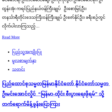
ထွန်းအုံ၊ ကရင်ပြည်နယ်ဝန်ကြီးချုပ် ဦးစောမြင့်ဦး၊
တနင်္သာရီတိုင်းဒေသကြီးဝန်ကြီးချုပ် ဦးဇော်နိုင်ဦး၊ ခရီးစဉ်တွင်
လိုက်ပါလာကြသည့်…
Read More
ပြည်သူ့အကျိုးပြု
မူလစာမျက်နှာ
သတင်း
ပြည်ထောင်စုသမ္မတမြန်မာနိုင်ငံတော် နိုင်ငံတော်သမ္မတ
ဦးမင်းအောင်လှိုင် “မြန်မာ-ထိုင်း စီးပွားရေးဖိုရမ်” သို့
တက်ရောက်မိန့်ခွန်းပြောကြား