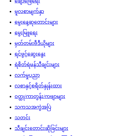
ဖျော်ဖြေရေး
မူလစာမျက်နှာ
မွေးနေ့ဆုတောင်းများ
မွေးမြူရေး
မှတ်တမ်းဗီဒီယိုများ
ရင်ဖွင့်ဆွေးနွေး
ရဲစိတ်ရဲမန်သီချင်းများ
လက်မှုပညာ
လစာနှင့်စရိတ်နှုန်းထား
ဝတ္ထု/ကာတွန်း/ကဗျာများ
သကသအကွဲအပြဲ
သတင်း
သီချင်းတောင်းဆိုခြင်းများ