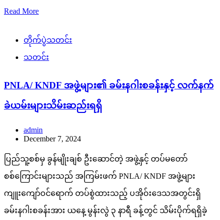
Read More
တိုက်ပွဲသတင်း
သတင်း
PNLA/ KNDF အဖွဲ့များ၏ ခမ်းနဂါးစခန်းနှင့် လက်နက်
ခဲယမ်းများသိမ်းဆည်းရရှိ
admin
December 7, 2024
ပြည်သူ့စစ်မှ ခွန်မျိုးချစ် ဦးဆောင်တဲ့ အဖွဲ့နှင့် တပ်မတော်
စစ်ကြောင်းများသည် အကြမ်းဖက် PNLA/ KNDF အဖွဲ့များ
ကျူးကျော်ဝင်ရောက် တပ်စွဲထားသည့် ပအိုဝ်းဒေသအတွင်းရှိ
ခမ်းနဂါးစခန်းအား ယနေ့ မွန်းလွဲ ၃ နာရီ ခန့်တွင် သိမ်းပိုက်ရရှိခဲ့