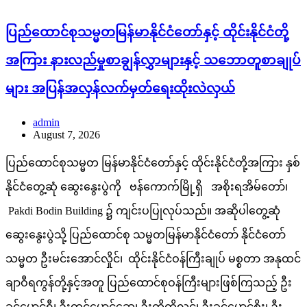
ပြည်ထောင်စုသမ္မတမြန်မာနိုင်ငံတော်နှင့် ထိုင်းနိုင်ငံတို့
အကြား နားလည်မှုစာချွန်လွှာများနှင့် သဘောတူစာချုပ်
များ အပြန်အလှန်လက်မှတ်ရေးထိုးလဲလှယ်
admin
August 7, 2026
ပြည်ထောင်စုသမ္မတ မြန်မာနိုင်ငံတော်နှင့် ထိုင်းနိုင်ငံတို့အကြား နှစ်
နိုင်ငံတွေ့ဆုံ ဆွေးနွေးပွဲကို ဗန်ကောက်မြို့ရှိ အစိုးရအိမ်တော်၊
Pakdi Bodin Building ၌ ကျင်းပပြုလုပ်သည်။ အဆိုပါတွေ့ဆုံ
ဆွေးနွေးပွဲသို့ ပြည်ထောင်စု သမ္မတမြန်မာနိုင်ငံတော် နိုင်ငံတော်
သမ္မတ ဦးမင်းအောင်လှိုင်၊ ထိုင်းနိုင်ငံဝန်ကြီးချုပ် မစ္စတာ အနုထင်
ချာဝီရကွန်တို့နှင့်အတူ ပြည်ထောင်စုဝန်ကြီးများဖြစ်ကြသည့် ဦး
ခင်မောင်ရီ၊ ဦးတင်မောင်ဆွေ၊ ဦးကိုကိုလွင်၊ ဦးခင်မောင်စိုး၊ ဦး