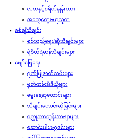
လစာနှင့်စရိတ်နှုန်းထား
အထွေထွေဗဟုသုတ
စစ်ချီသီချင်း
စစ်သည်ရေး/ဆိုသီချင်းများ
ရဲစိတ်ရဲမာန်သီချင်းများ
ဖျော်ဖြေရေး
ဂုဏ်ပြုဇာတ်လမ်းများ
မှတ်တမ်းဗီဒီယိုများ
မွေးနေ့ဆုတောင်းများ
သီချင်းတောင်းဆိုခြင်းများ
ဝတ္ထု/ကာတွန်း/ကဗျာများ
ဆောင်းပါး/မဂ္ဂဇင်းများ