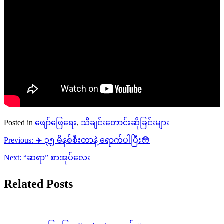
Posted in
ဖျော်ဖြေရေး
,
သီချင်းတောင်းဆိုခြင်းများ
Post
Previous:
✈️ ၃၅ မိနစ်စီးတာနဲ့ ရောက်ပါပြီး😳
navigation
Next:
“ဆရာ” စာအုပ်​လေး
Related Posts