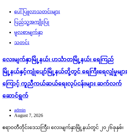
ပေါ်ပြူလာသတင်းများ
ပြည်သူ့အကျိုးပြု
မူလစာမျက်နှာ
သတင်း
လေးမျက်နှာမြို့နယ်၊ ဟင်္သာတမြို့နယ်၊ ရေကြည်
မြို့နယ်နှင့်ကျုံပျော်မြို့နယ်တို့တွင် ရေကြီးရေလျှံမှုများ
ကြောင့် ကူညီကယ်ဆယ်ရေးလုပ်ငန်းများ ဆက်လက်
ဆောင်ရွက်
admin
August 7, 2026
ဧရာဝတီတိုင်းဒေသကြီး၊ လေးမျက်နှာမြို့နယ်တွင် ၂၀၂၆ခုနှစ်၊