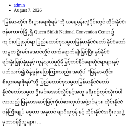
admin
August 7, 2026
“မြန်မာ-ထိုင်း စီးပွားရေးဖိုရမ်”ကို ယနေ့မွန်းလွဲပိုင်းတွင် ထိုင်းနိုင်ငံ၊
ဗန်ကောက်မြို့ရှိ Queen Sirikit National Convention Center ၌
ကျင်းပပြုလုပ်ရာ ပြည်ထောင်စုသမ္မတမြန်မာနိုင်ငံတော် နိုင်ငံတော်
သမ္မတ ဦးမင်းအောင်လှိုင် တက်ရောက်ချီးမြှင့်ပြီး နှစ်နိုင်ငံ
ရင်းနှီးမြှုပ်နှံမှုနှင့် ကုန်သွယ်မှုပိုမိုမြှင့်တင်နိုင်ရေးဆိုင်ရာများနှင့်
ပတ်သက်၍ မိန့်ခွန်းပြောကြားသည်။ အဆိုပါ “မြန်မာ-ထိုင်း
စီးပွားရေးဖိုရမ်”သို့ ပြည်ထောင်စုသမ္မတမြန်မာနိုင်ငံတော်
နိုင်ငံတော်သမ္မတ ဦးမင်းအောင်လှိုင်နှင့်အတူ ခရီးစဉ်တွင်လိုက်ပါ
လာသည့် မြန်မာအဆင့်မြင့်ကိုယ်စားလှယ်အဖွဲ့ဝင်များ၊ ထိုင်းနိုင်ငံ
ဝန်ကြီးချုပ် မစ္စတာ အနုထင် ချာဝီရကွန် နှင့် ထိုင်းနိုင်ငံအစိုးရအဖွဲ့
မှတာဝန်ရှိသူများ၊ …