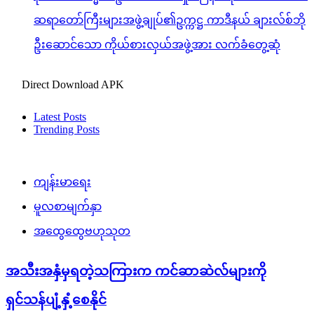
ဆရာတော်ကြီးများအဖွဲ့ချုပ်၏ဥက္ကဋ္ဌ ကာဒီနယ် ချားလ်စ်ဘို
ဦးဆောင်သော ကိုယ်စားလှယ်အဖွဲ့အား လက်ခံတွေ့ဆုံ
Direct Download APK
Latest Posts
Trending Posts
ကျန်းမာရေး
မူလစာမျက်နှာ
အထွေထွေဗဟုသုတ
အသီးအနှံမှရတဲ့သကြားက ကင်ဆာဆဲလ်များကို
ရှင်သန်ပျံ့နှံ့စေနိုင်