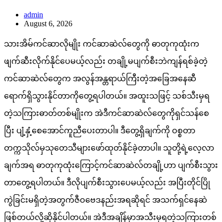
admin
August 6, 2026
သားအိမ်ကင်ဆာလိုမျိုး ကင်ဆာဆဲလ်တွေကို ဓာတုကုထုံးက
ဖျက်ဆီးလိုက်နိုင်ပေမယ့်လည်း တချို့မပျက်စီးဘဲကျန်ရစ်ခဲ့တဲ့
ကင်ဆာဆဲလ်တွေက အလွန်အန္တရာယ်ကြီးတဲ့အခြေအနေဆီ
ရောက်ရှိသွားနိုင်တာကိုတွေ့ရပါတယ်။ အထူးသဖြင့် သစ်သီးမှရ
တဲ့သကြားဓာတ်တစ်မျိုးက အဲဒီကင်ဆာဆဲလ်တွေကိုရှင်သန်စေ
ပြီး ပျံ့နှံ့စေအောင်ကူညီပေးတာပါ။ ဒီတွေ့ရှိချက်ကို ဝစ္စတာ
တက္ကသိုလ်မှသုတေသီများဖော်ထုတ်နိုင်ခဲ့တာပါ။ သူတို့ရဲ့လေ့လာ
ချက်အရ ဓာတုကုထုံးကြောင့်ကင်ဆာဆဲလ်တချို့ဟာ ပျက်စီးသွား
တာတွေ့ရပါတယ်။ ဒီလိုပျက်စီးသွားပေမယ့်လည်း အပြီးတိုင်ပြို
ကွဲခြင်းမရှိတဲ့အတွက်ဇီဝဗေဒနည်းအရဆိုရင် အသက်ရှင်နေဆဲ
ဖြစ်တယ်လို့ဆိုနိုင်ပါတယ်။ အဲဒီအချိန်မှာအသီးမှရတဲ့သကြားတစ်