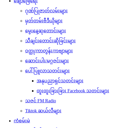
ဖျော်ဖြေရေး
ဂုဏ်ပြုဇာတ်လမ်းများ
မှတ်တမ်းဗီဒီယိုများ
မွေးနေ့ဆုတောင်းများ
သီချင်းတောင်းဆိုခြင်းများ
ဝတ္ထု/ကာတွန်း/ကဗျာများ
ဆောင်းပါး/မဂ္ဂဇင်းများ
ပေါ်ပြူလာသတင်းများ
အနုပညာရှင်သတင်းများ
ထူးထူးခြားခြား Facebook သတင်းများ
သဇင် FM Radio
Tiktok ဆယ်လီများ
ကံစမ်းမဲ