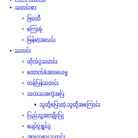
သတင်းစာ
မြဝတီ
ကြေးမုံ
မြန်မာ့အလင်း
သတင်း
တိုက်ပွဲသတင်း
ထောက်ခံအားပေးမှု
တန်ပြန်သတင်း
သကသအကွဲအပြဲ
သူတို့ပြောတဲ့ သူတို့အကြောင်း
ပြည်သူ့အကျိုးပြု
ပျော်ပွဲရွှင်ပွဲ
အားကစားသတင်း