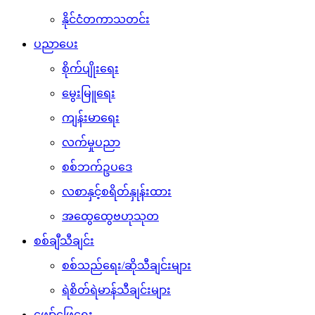
နိုင်ငံတကာသတင်း
ပညာပေး
စိုက်ပျိုးရေး
မွေးမြူရေး
ကျန်းမာရေး
လက်မှုပညာ
စစ်ဘက်ဥပဒေ
လစာနှင့်စရိတ်နှုန်းထား
အထွေထွေဗဟုသုတ
စစ်ချီသီချင်း
စစ်သည်ရေး/ဆိုသီချင်းများ
ရဲစိတ်ရဲမာန်သီချင်းများ
ဖျော်ဖြေရေး