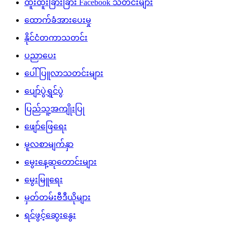
ထူးထူးခြားခြား Facebook သတင်းများ
ထောက်ခံအားပေးမှု
နိုင်ငံတကာသတင်း
ပညာပေး
ပေါ်ပြူလာသတင်းများ
ပျော်ပွဲရွှင်ပွဲ
ပြည်သူ့အကျိုးပြု
ဖျော်ဖြေရေး
မူလစာမျက်နှာ
မွေးနေ့ဆုတောင်းများ
မွေးမြူရေး
မှတ်တမ်းဗီဒီယိုများ
ရင်ဖွင့်ဆွေးနွေး