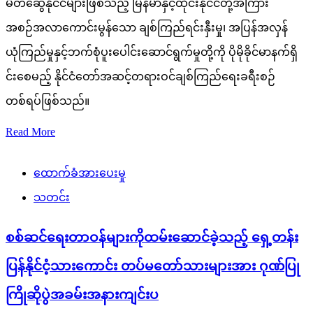
မိတ်ဆွေနိုင်ငံများဖြစ်သည့် မြန်မာနှင့်ထိုင်းနိုင်ငံတို့အကြား
အစဉ်အလာကောင်းမွန်သော ချစ်ကြည်ရင်းနှီးမှု၊ အပြန်အလှန်
ယုံကြည်မှုနှင့်ဘက်စုံပူးပေါင်းဆောင်ရွက်မှုတို့ကို ပိုမိုခိုင်မာနက်ရှိ
င်းစေမည့် နိုင်ငံတော်အဆင့်တရားဝင်ချစ်ကြည်ရေးခရီးစဉ်
တစ်ရပ်ဖြစ်သည်။
Read More
ထောက်ခံအားပေးမှု
သတင်း
စစ်ဆင်ရေးတာဝန်များကိုထမ်းဆောင်ခဲ့သည့် ရှေ့တန်း
ပြန်နိုင်ငံ့သားကောင်း တပ်မတော်သားများအား ဂုဏ်ပြု
ကြိုဆိုပွဲအခမ်းအနားကျင်းပ