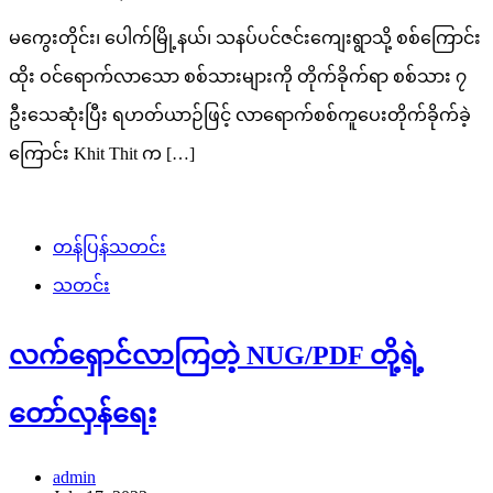
မကွေးတိုင်း၊ ပေါက်မြို့နယ်၊ သနပ်ပင်ဇင်းကျေးရွာသို့ စစ်ကြောင်း
ထိုး ဝင်ရောက်လာသော စစ်သားများကို တိုက်ခိုက်ရာ စစ်သား ၇
ဦးသေဆုံးပြီး ရဟတ်ယာဉ်ဖြင့် လာရောက်စစ်ကူပေးတိုက်ခိုက်ခဲ့
ကြောင်း Khit Thit က […]
တန်ပြန်သတင်း
သတင်း
လက်ရှောင်လာကြတဲ့ NUG/PDF တို့ရဲ့
တော်လှန်ရေး
admin