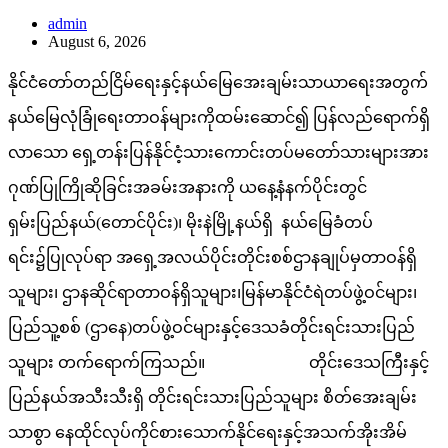
admin
August 6, 2026
နိုင်ငံတော်တည်ငြိမ်ရေးနှင့်နယ်မြေအေးချမ်းသာယာရေးအတွက်
နယ်မြေလုံခြုံရေးတာဝန်များကိုထမ်းဆောင်၍ ပြန်လည်ရောက်ရှိ
လာသော ရှေ့တန်းပြန်နိုင်ငံ့သားကောင်းတပ်မတော်သားများအား
ဂုဏ်ပြုကြိုဆိုခြင်းအခမ်းအနားကို ယနေ့နံနက်ပိုင်းတွင်
ရှမ်းပြည်နယ်(တောင်ပိုင်း)၊ မိုးနဲမြို့နယ်ရှိ နယ်မြေခံတပ်
ရင်း၌ပြုလုပ်ရာ အရှေ့အလယ်ပိုင်းတိုင်းစစ်ဌာနချုပ်မှတာဝန်ရှိ
သူများ၊ ဌာနဆိုင်ရာတာဝန်ရှိသူများ၊မြန်မာနိုင်ငံရဲတပ်ဖွဲ့ဝင်များ၊
ပြည်သူ့စစ် (ဌာနေ)တပ်ဖွဲ့ဝင်များနှင့်ဒေသခံတိုင်းရင်းသားပြည်
သူများ တက်ရောက်ကြသည်။ တိုင်းဒေသကြီးနှင့်
ပြည်နယ်အသီးသီးရှိ တိုင်းရင်းသားပြည်သူများ စိတ်အေးချမ်း
သာစွာ နေထိုင်လုပ်ကိုင်စားသောက်နိုင်ရေးနှင့်အသက်အိုးအိမ်