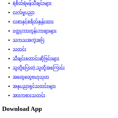
ရဲစိတ်ရဲမန်သီချင်းများ
လက်မှုပညာ
လစာနှင့်စရိတ်နှုန်းထား
ဝတ္ထု/ကာတွန်း/ကဗျာများ
သကသအကွဲအပြဲ
သတင်း
သီချင်းတောင်းဆိုခြင်းများ
သူတို့ပြောတဲ့ သူတို့အကြောင်း
အထွေထွေဗဟုသုတ
အနုပညာရှင်သတင်းများ
အားကစားသတင်း
Download App