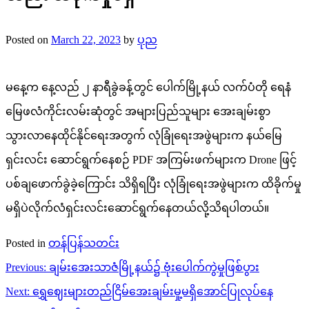
Posted on
March 22, 2023
by
ပုည
မနေ့က နေ့လည် ၂ နာရီခွဲခန့်တွင် ပေါက်မြို့နယ် လက်ပံတို ရေနံ
မြေဖလံကိုင်းလမ်းဆုံတွင် အများပြည်သူများ အေးချမ်းစွာ
သွားလာနေထိုင်နိုင်ရေးအတွက် လုံခြုံရေးအဖွဲများက နယ်မြေ
ရှင်းလင်း ဆောင်ရွက်နေစဉ် PDF အကြမ်းဖက်များက Drone ဖြင့်
ပစ်ချဖောက်ခွဲခဲ့ကြောင်း သိရှိရပြီး လုံခြုံရေးအဖွဲများက ထိခိုက်မှု
မရှိပဲလိုက်လံရှင်းလင်းဆောင်ရွက်နေတယ်လို့သိရပါတယ်။
Posted in
တန်ပြန်သတင်း
Post
Previous:
ချမ်းအေးသာဇံမြို့နယ်၌ ဗုံးပေါက်ကွဲမှုဖြစ်ပွား
navigation
Next:
ရွှေဈေးများတည်ငြိမ်အေးချမ်းမှု့မရှိအောင်ပြုလုပ်နေ