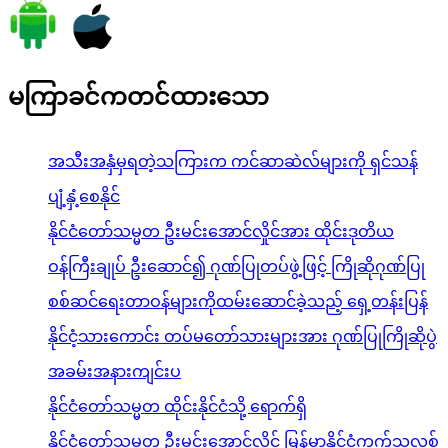
မကြာခင်ကတင်ထားသော
အသီးအနှံမှရတဲ့သကြားက ကင်ဆာဆဲလ်များကို ရှင်သန်
ပျံ့နှံ့စေနိုင်
နိုင်ငံတော်သမ္မတ ဦးမင်းအောင်လှိုင်အား ထိုင်းဒုတိယ
ဝန်ကြီးချုပ် ဦးဆောင်၍ ဂုဏ်ပြုတပ်ဖွဲ့ဖြင့် ကြိုဆိုဂုဏ်ပြု
စစ်ဆင်ရေးတာဝန်များကိုထမ်းဆောင်ခဲ့သည့် ရှေ့တန်းပြန်
နိုင်ငံ့သားကောင်း တပ်မတော်သားများအား ဂုဏ်ပြုကြိုဆိုပွဲ
အခမ်းအနားကျင်းပ
နိုင်ငံတော်သမ္မတ ထိုင်းနိုင်ငံသို့ ရောက်ရှိ
နိုင်ငံတော်သမ္မတ ဦးမင်းအောင်လှိုင် မြန်မာနိုင်ငံကက်သလစ်