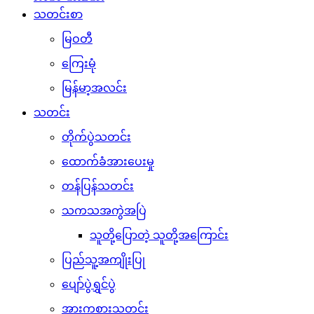
သတင်းစာ
မြဝတီ
ကြေးမုံ
မြန်မာ့အလင်း
သတင်း
တိုက်ပွဲသတင်း
ထောက်ခံအားပေးမှု
တန်ပြန်သတင်း
သကသအကွဲအပြဲ
သူတို့ပြောတဲ့ သူတို့အကြောင်း
ပြည်သူ့အကျိုးပြု
ပျော်ပွဲရွှင်ပွဲ
အားကစားသတင်း