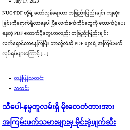
July 17, 2023
NUG/PDF တို့ရဲ့ တော်လှန်ရေးဟာ တဖြည်းဖြည်းချင်း ကျဆုံး
ခြင်းကိုရောက်ရှိလာနေပါပြီ။ လက်နက်ကိုင်တွေကို ထောက်ပံ့ပေး
နေတဲ့ PDF ထောက်ပို့တွေဟာလည်း တဖြည်းဖြည်းချင်း
လက်ရှောင်လာနေကြပြီ။ ဘာလို့လဲဆို PDF များရဲ့ အကြမ်းဖက်
လုပ်ရပ်များကြောင့် […]
တန်ပြန်သတင်း
သတင်း
သီပေါ-နမ္မတူလမ်းရှိ မိုးတေတံတားအား
အကြမ်းဖက်သမားများမှ မိုင်းခွဲဖျက်ဆီး