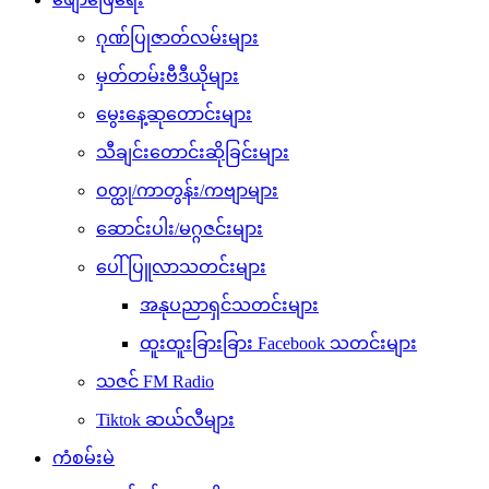
ဂုဏ်ပြုဇာတ်လမ်းများ
မှတ်တမ်းဗီဒီယိုများ
မွေးနေ့ဆုတောင်းများ
သီချင်းတောင်းဆိုခြင်းများ
ဝတ္ထု/ကာတွန်း/ကဗျာများ
ဆောင်းပါး/မဂ္ဂဇင်းများ
ပေါ်ပြူလာသတင်းများ
အနုပညာရှင်သတင်းများ
ထူးထူးခြားခြား Facebook သတင်းများ
သဇင် FM Radio
Tiktok ဆယ်လီများ
ကံစမ်းမဲ