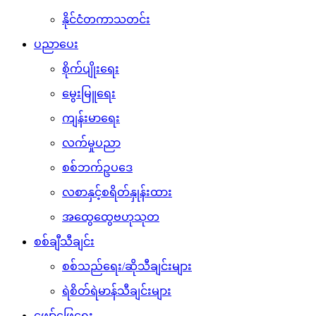
နိုင်ငံတကာသတင်း
ပညာပေး
စိုက်ပျိုးရေး
မွေးမြူရေး
ကျန်းမာရေး
လက်မှုပညာ
စစ်ဘက်ဥပဒေ
လစာနှင့်စရိတ်နှုန်းထား
အထွေထွေဗဟုသုတ
စစ်ချီသီချင်း
စစ်သည်ရေး/ဆိုသီချင်းများ
ရဲစိတ်ရဲမာန်သီချင်းများ
ဖျော်ဖြေရေး