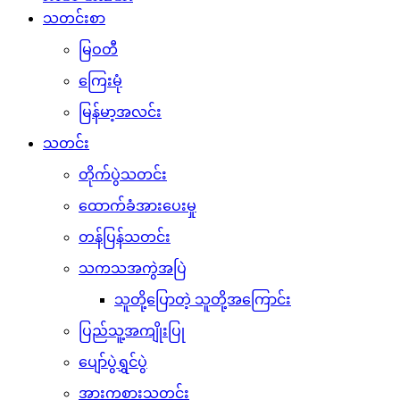
သတင်းစာ
မြဝတီ
ကြေးမုံ
မြန်မာ့အလင်း
သတင်း
တိုက်ပွဲသတင်း
ထောက်ခံအားပေးမှု
တန်ပြန်သတင်း
သကသအကွဲအပြဲ
သူတို့ပြောတဲ့ သူတို့အကြောင်း
ပြည်သူ့အကျိုးပြု
ပျော်ပွဲရွှင်ပွဲ
အားကစားသတင်း