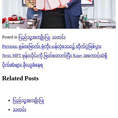
Posted in
ပြည်သူ့အကျိုးပြု
,
သတင်း
Post
Previous:
ရှမ်းမြောက်၊ မုံကိုး-ပန်လုံဒေသ၌ တိုက်ပွဲဖြစ်ပွား
navigation
Next:
MPT ဖုန်းလိုင်းကို ဖြတ်တောက်ပြီး Kpay အကောင့်ထဲရှိ
ပိုက်ဆံများ ခိုးယူခံနေရ
Related Posts
ပြည်သူ့အကျိုးပြု
သတင်း