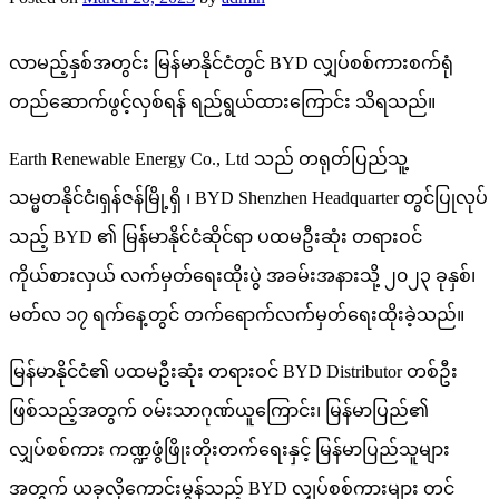
လာမည့်နှစ်အတွင်း မြန်မာနိုင်ငံတွင် BYD လျှပ်စစ်ကားစက်ရုံ
တည်ဆောက်ဖွင့်လှစ်ရန် ရည်ရွယ်ထားကြောင်း သိရသည်။
Earth Renewable Energy Co., Ltd သည် တရုတ်ပြည်သူ့
သမ္မတနိုင်ငံ၊ရှန်ဇန်မြို့ရှိ ၊ BYD Shenzhen Headquarter တွင်ပြုလုပ်
သည့် BYD ၏ မြန်မာနိုင်ငံဆိုင်ရာ ပထမဦးဆုံး တရားဝင်
ကိုယ်စားလှယ် လက်မှတ်ရေးထိုးပွဲ အခမ်းအနားသို့ ၂၀၂၃ ခုနှစ်၊
မတ်လ ၁၇ ရက်နေ့တွင် တက်ရောက်လက်မှတ်ရေးထိုးခဲ့သည်။
မြန်မာနိုင်ငံ၏ ပထမဦးဆုံး တရားဝင် BYD Distributor တစ်ဦး
ဖြစ်သည့်အတွက် ဝမ်းသာဂုဏ်ယူကြောင်း၊ မြန်မာပြည်၏
လျှပ်စစ်ကား ကဏ္ဍဖွံဖြိုးတိုးတက်ရေးနှင့် မြန်မာပြည်သူများ
အတွက် ယခုလိုကောင်းမွန်သည့် BYD လျှပ်စစ်ကားများ တင်