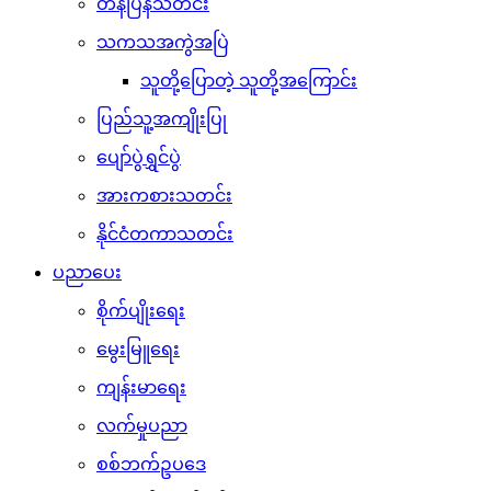
တန်ပြန်သတင်း
သကသအကွဲအပြဲ
သူတို့ပြောတဲ့ သူတို့အကြောင်း
ပြည်သူ့အကျိုးပြု
ပျော်ပွဲရွှင်ပွဲ
အားကစားသတင်း
နိုင်ငံတကာသတင်း
ပညာပေး
စိုက်ပျိုးရေး
မွေးမြူရေး
ကျန်းမာရေး
လက်မှုပညာ
စစ်ဘက်ဥပဒေ