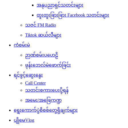
အနုပညာရှင်သတင်းများ
ထူးထူးခြားခြား Facebook သတင်းများ
သဇင် FM Radio
Tiktok ဆယ်လီများ
ကံစမ်းမဲ
ဉာဏ်စမ်းပဟေဠိ
ဖုန်းဘေလ်မဲဖောက်ခြင်း
ရင်ဖွင့်ဆွေးနွေး
Call Center
သတင်းစကားပေးပို့ရန်
အမေး/အဖြေကဏ္ဍ
ရွေးကောက်ပွဲစိစစ်တွေ့ရှိချက်များ
ပျိုမေVlog