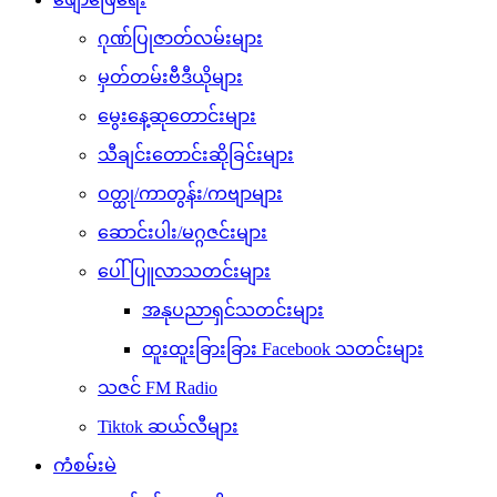
ဂုဏ်ပြုဇာတ်လမ်းများ
မှတ်တမ်းဗီဒီယိုများ
မွေးနေ့ဆုတောင်းများ
သီချင်းတောင်းဆိုခြင်းများ
ဝတ္ထု/ကာတွန်း/ကဗျာများ
ဆောင်းပါး/မဂ္ဂဇင်းများ
ပေါ်ပြူလာသတင်းများ
အနုပညာရှင်သတင်းများ
ထူးထူးခြားခြား Facebook သတင်းများ
သဇင် FM Radio
Tiktok ဆယ်လီများ
ကံစမ်းမဲ