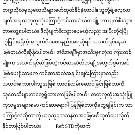
တက္ကသိုလ်မှသုတေသီများဖော်ထုတ်နိုင်ခဲ့တာပါ။ သူတို့ရဲ့လေ့လာ
ချက်အရ ဓာတုကုထုံးကြောင့်ကင်ဆာဆဲလ်တချို့ဟာ ပျက်စီးသွား
တာတွေ့ရပါတယ်။ ဒီလိုပျက်စီးသွားပေမယ့်လည်း အပြီးတိုင်ပြို
ကွဲခြင်းမရှိတဲ့အတွက်ဇီဝဗေဒနည်းအရဆိုရင် အသက်ရှင်နေဆဲ
ဖြစ်တယ်လို့ဆိုနိုင်ပါတယ်။ အဲဒီအချိန်မှာအသီးမှရတဲ့သကြားတစ်
မျိုးက အသက်ရှင်ဆဲဖြစ်တဲ့ကင်ဆာဆဲလ်တချို့အတွက်စွမ်းအင်
ဖြစ်ပေးရုံသာမက ကင်ဆာဆဲလ်အချင်းချင်းကြားမှာလည်း
သတင်းစကားပါးသူအဖြစ် တာဝန်ထမ်းဆောင်ခြင်းဖြစ်တာကို
သုတေသီများကတွေ့ရှိထားတာဖြစ်ပါတယ်။ ဓာတုကုထုံးအသုံးပြု
ကုသမှုအများစုမှာ ကင်ဆာရောဂါပြန်ဖြစ်တာကိုတွေ့ရခြင်းက ဘာ
ကြောင့်လဲဆိုတာကို ယခုသုတေသနကအဖြေဖော်ထုတ်ပေးလိုက်
နိုင်တာဖြစ်ပါတယ်။ Ref: STDကိုထက်