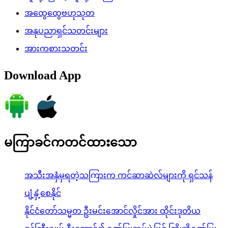
အထွေထွေဗဟုသုတ
အနုပညာရှင်သတင်းများ
အားကစားသတင်း
Download App
မကြာခင်ကတင်ထားသော
အသီးအနှံမှရတဲ့သကြားက ကင်ဆာဆဲလ်များကို ရှင်သန်
ပျံ့နှံ့စေနိုင်
နိုင်ငံတော်သမ္မတ ဦးမင်းအောင်လှိုင်အား ထိုင်းဒုတိယ