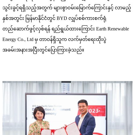
သွင်းခွင့်ရရှိသည့်အတွက် များစွာဝမ်းမြောက်ကြောင်းနှင့် လာမည့်
နှစ်အတွင်း မြန်မာနိုင်ငံတွင် BYD လျှပ်စစ်ကားစက်ရုံ
တည်ဆောက်ဖွင့်လှစ်ရန် ရည်ရွယ်ထားကြောင်း Earth Renewable
Energy Co., Ltd မှ တာဝန်ရှိသူက လက်မှတ်ရေးထိုးပွဲ
အခမ်းအနားအပြီးတွင်ပြောကြားခဲ့သည်။