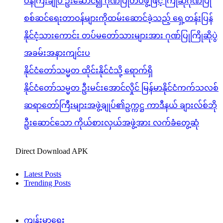
ဝန်ကြီးချုပ် ဦးဆောင်၍ ဂုဏ်ပြုတပ်ဖွဲ့ဖြင့် ကြိုဆိုဂုဏ်ပြု
စစ်ဆင်ရေးတာဝန်များကိုထမ်းဆောင်ခဲ့သည့် ရှေ့တန်းပြန်
နိုင်ငံ့သားကောင်း တပ်မတော်သားများအား ဂုဏ်ပြုကြိုဆိုပွဲ
အခမ်းအနားကျင်းပ
နိုင်ငံတော်သမ္မတ ထိုင်းနိုင်ငံသို့ ရောက်ရှိ
နိုင်ငံတော်သမ္မတ ဦးမင်းအောင်လှိုင် မြန်မာနိုင်ငံကက်သလစ်
ဆရာတော်ကြီးများအဖွဲ့ချုပ်၏ဥက္ကဋ္ဌ ကာဒီနယ် ချားလ်စ်ဘို
ဦးဆောင်သော ကိုယ်စားလှယ်အဖွဲ့အား လက်ခံတွေ့ဆုံ
Direct Download APK
Latest Posts
Trending Posts
ကျန်းမာရေး