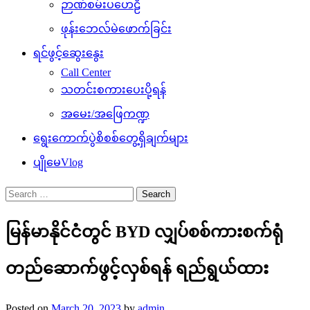
ဉာဏ်စမ်းပဟေဠိ
ဖုန်းဘေလ်မဲဖောက်ခြင်း
ရင်ဖွင့်ဆွေးနွေး
Call Center
သတင်းစကားပေးပို့ရန်
အမေး/အဖြေကဏ္ဍ
ရွေးကောက်ပွဲစိစစ်တွေ့ရှိချက်များ
ပျိုမေVlog
Search
for:
မြန်မာနိုင်ငံတွင် BYD လျှပ်စစ်ကားစက်ရုံ
တည်ဆောက်ဖွင့်လှစ်ရန် ရည်ရွယ်ထား
Posted on
March 20, 2023
by
admin