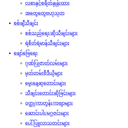
လစာနှင့်စရိတ်နှုန်းထား
အထွေထွေဗဟုသုတ
စစ်ချီသီချင်း
စစ်သည်ရေး/ဆိုသီချင်းများ
ရဲစိတ်ရဲမာန်သီချင်းများ
ဖျော်ဖြေရေး
ဂုဏ်ပြုဇာတ်လမ်းများ
မှတ်တမ်းဗီဒီယိုများ
မွေးနေ့ဆုတောင်းများ
သီချင်းတောင်းဆိုခြင်းများ
ဝတ္ထု/ကာတွန်း/ကဗျာများ
ဆောင်းပါး/မဂ္ဂဇင်းများ
ပေါ်ပြူလာသတင်းများ