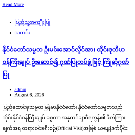
Read More
ပြည်သူ့အကျိုးပြု
သတင်း
နိုင်ငံတော်သမ္မတ ဦးမင်းအောင်လှိုင်အား ထိုင်းဒုတိယ
ဝန်ကြီးချုပ် ဦးဆောင်၍ ဂုဏ်ပြုတပ်ဖွဲ့ဖြင့် ကြိုဆိုဂုဏ်
ပြု
admin
August 6, 2026
ပြည်ထောင်စုသမ္မတမြန်မာနိုင်ငံတော်၊ နိုင်ငံတော်သမ္မတသည်
ထိုင်းနိုင်ငံဝန်ကြီးချုပ် မစ္စတာ အနုထင်ချာဝီရကွန်၏ ဖိတ်ကြား
ချက်အရ တရားဝင်ခရီးစဉ်(Official Visit)အဖြစ် ယနေ့နံနက်ပိုင်း