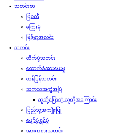
သတင်းစာ
မြဝတီ
ကြေးမုံ
မြန်မာ့အလင်း
သတင်း
တိုက်ပွဲသတင်း
ထောက်ခံအားပေးမှု
တန်ပြန်သတင်း
သကသအကွဲအပြဲ
သူတို့ပြောတဲ့ သူတို့အကြောင်း
ပြည်သူ့အကျိုးပြု
ပျော်ပွဲရွှင်ပွဲ
အားကစားသတင်း