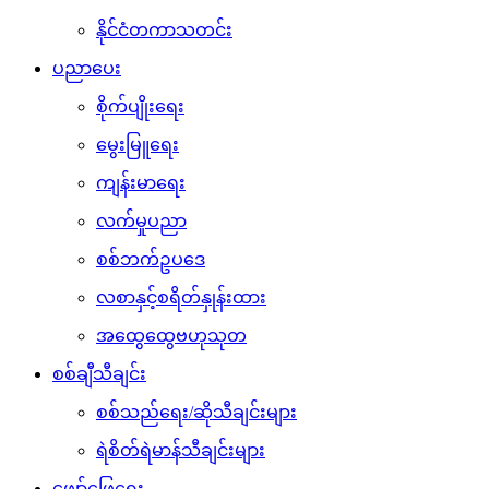
နိုင်ငံတကာသတင်း
ပညာပေး
စိုက်ပျိုးရေး
မွေးမြူရေး
ကျန်းမာရေး
လက်မှုပညာ
စစ်ဘက်ဥပဒေ
လစာနှင့်စရိတ်နှုန်းထား
အထွေထွေဗဟုသုတ
စစ်ချီသီချင်း
စစ်သည်ရေး/ဆိုသီချင်းများ
ရဲစိတ်ရဲမာန်သီချင်းများ
ဖျော်ဖြေရေး