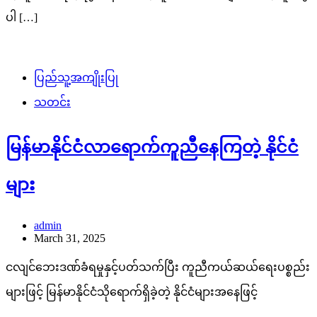
ပါ […]
ပြည်သူ့အကျိုးပြု
သတင်း
မြန်မာနိုင်ငံလာရောက်ကူညီနေကြတဲ့ နိုင်ငံ
များ
admin
March 31, 2025
ငလျင်ဘေးဒဏ်ခံရမှုနှင့်ပတ်သက်ပြီး ကူညီကယ်ဆယ်ရေးပစ္စည်း
များဖြင့် မြန်မာနိုင်ငံသိုရောက်ရှိခဲ့တဲ့ နိုင်ငံများအနေဖြင့်