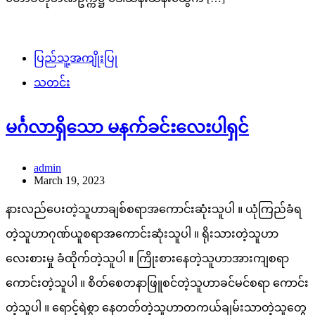
ပြည်သူ့အကျိုးပြု
သတင်း
မင်္ဂလာရှိသော မနက်ခင်းလေးပါရှင်
admin
March 19, 2023
နားလည်ပေးတဲ့သူဟာချစ်စရာအကောင်းဆုံးသူပါ ။ ယုံကြည်ခံရ
တဲ့သူဟာဂုဏ်ယူစရာအကောင်းဆုံးသူပါ ။ ရိုးသားတဲ့သူဟာ
လေးစားမှု ခံထိုက်တဲ့သူပါ ။ ကြိုးစားနေတဲ့သူဟာအားကျစရာ
ကောင်းတဲ့သူပါ ။ စိတ်စေတနာဖြူစင်တဲ့သူဟာခင်မင်စရာ ကောင်း
တဲ့သူပါ ။ ရောင့်ရဲစွာ နေတတ်တဲ့သူဟာတကယ်ချမ်းသာတဲ့သူတွေ