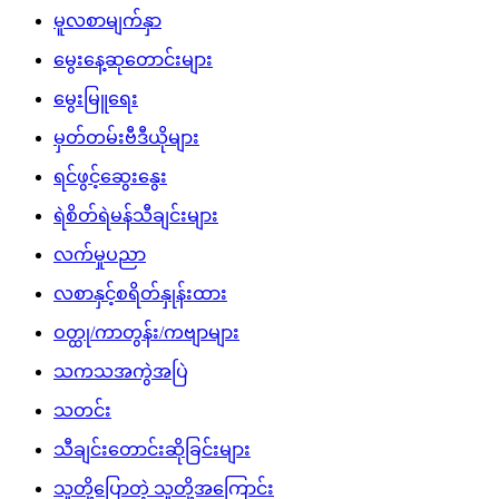
မူလစာမျက်နှာ
မွေးနေ့ဆုတောင်းများ
မွေးမြူရေး
မှတ်တမ်းဗီဒီယိုများ
ရင်ဖွင့်ဆွေးနွေး
ရဲစိတ်ရဲမန်သီချင်းများ
လက်မှုပညာ
လစာနှင့်စရိတ်နှုန်းထား
ဝတ္ထု/ကာတွန်း/ကဗျာများ
သကသအကွဲအပြဲ
သတင်း
သီချင်းတောင်းဆိုခြင်းများ
သူတို့ပြောတဲ့ သူတို့အကြောင်း