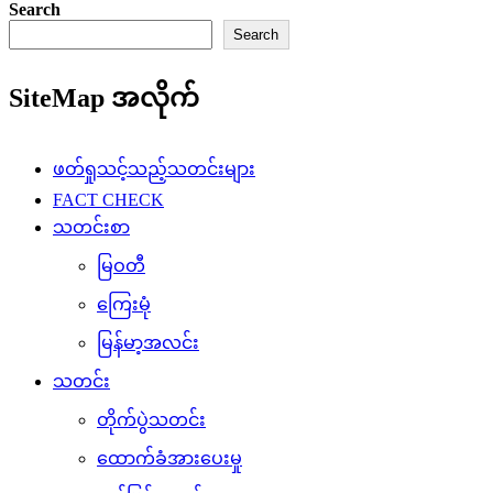
Search
Search
SiteMap အလိုက်
ဖတ်ရှုသင့်သည့်သတင်းများ
FACT CHECK
သတင်းစာ
မြဝတီ
ကြေးမုံ
မြန်မာ့အလင်း
သတင်း
တိုက်ပွဲသတင်း
ထောက်ခံအားပေးမှု