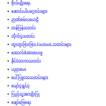
စိုက်ပျိုးရေး
ဆောင်းပါး/မဂ္ဂဇင်းများ
ဉာဏ်စမ်းပဟေဠိ
တန်ပြန်သတင်း
တိုက်ပွဲသတင်း
ထူးထူးခြားခြား Facebook သတင်းများ
ထောက်ခံအားပေးမှု
နိုင်ငံတကာသတင်း
ပညာပေး
ပေါ်ပြူလာသတင်းများ
ပျော်ပွဲရွှင်ပွဲ
ပြည်သူ့အကျိုးပြု
ဖျော်ဖြေရေး