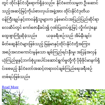
တွင် ထိုင်းနိုင်ငံသို့ရောက်ရှိခဲ့သည်။ နိုင်ငံတော်သမ္မတ ဦးဆောင်
သည့်အဆင့်မြင့်ကိုယ်စားလှယ်အဖွဲ့အား ထိုင်းနိုင်ငံဒုတိယ
ဝန်ကြီးချုပ်နှင့်တာဝန်ရှိသူများက ဒွန်မောင်းအပြည်ပြည်ဆိုင်ရာ
လေဆိပ်တွင် ကော်ဇောနီခင်း၍ ဂုဏ်ပြုတပ်ဖွဲ့ဖြင့် လှိုက်လှဲနွေး
ထွေးစွာကြိုဆိုခဲ့သည်။ ယခုခရီးစဉ်သည် အိမ်နီးချင်း
မိတ်ဆွေနိုင်ငံများဖြစ်သည့် မြန်မာနှင့်ထိုင်းနိုင်ငံတို့အကြား
အစဉ်အလာကောင်းမွန်သော ချစ်ကြည်ရင်းနှီးမှု၊ အပြန်အလှန်
ယုံကြည်မှုနှင့်ဘက်စုံပူးပေါင်းဆောင်ရွက်မှုတို့ကို ပိုမိုခိုင်မာနက်ရှိ
င်းစေမည့် နိုင်ငံတော်အဆင့်တရားဝင်ချစ်ကြည်ရေးခရီးစဉ်
တစ်ရပ်ဖြစ်သည်။
Read More