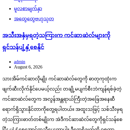
မူလစာမျက်နှာ
အထွေထွေဗဟုသုတ
အသီးအနှံမှရတဲ့သကြားက ကင်ဆာဆဲလ်များကို
ရှင်သန်ပျံ့နှံ့စေနိုင်
admin
August 6, 2026
သားအိမ်ကင်ဆာလိုမျိုး ကင်ဆာဆဲလ်တွေကို ဓာတုကုထုံးက
ဖျက်ဆီးလိုက်နိုင်ပေမယ့်လည်း တချို့မပျက်စီးဘဲကျန်ရစ်ခဲ့တဲ့
ကင်ဆာဆဲလ်တွေက အလွန်အန္တရာယ်ကြီးတဲ့အခြေအနေဆီ
ရောက်ရှိသွားနိုင်တာကိုတွေ့ရပါတယ်။ အထူးသဖြင့် သစ်သီးမှရ
တဲ့သကြားဓာတ်တစ်မျိုးက အဲဒီကင်ဆာဆဲလ်တွေကိုရှင်သန်စေ
ပြီး ပျံ့နှံ့စေအောင်ကူညီပေးတာပါ။ ဒီတွေ့ရှိချက်ကို ဝစ္စတာ