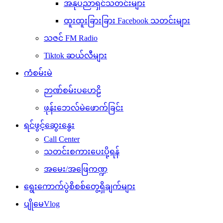
အနုပညာရှင်သတင်းများ
ထူးထူးခြားခြား Facebook သတင်းများ
သဇင် FM Radio
Tiktok ဆယ်လီများ
ကံစမ်းမဲ
ဉာဏ်စမ်းပဟေဠိ
ဖုန်းဘေလ်မဲဖောက်ခြင်း
ရင်ဖွင့်ဆွေးနွေး
Call Center
သတင်းစကားပေးပို့ရန်
အမေး/အဖြေကဏ္ဍ
ရွေးကောက်ပွဲစိစစ်တွေ့ရှိချက်များ
ပျိုမေVlog