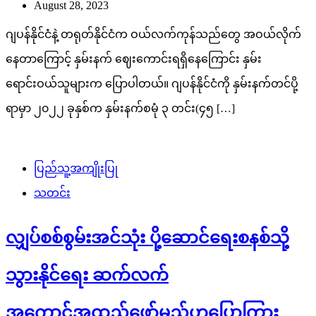
August 28, 2023
ဂျပန်နိုင်ငံနဲ့ တရုတ်နိုင်ငံက ဝယ်လက်ကုန်သည်တွေ အဝယ်လိုက်
နေတာကြောင့် နှမ်းနက် ဈေးကောင်းရရှိနေကြောင်း နှမ်း
ရောင်းဝယ်သူများက ပြောပါတယ်။ ဂျပန်နိုင်ငံကို နှမ်းနက်တင်ပို့
ရာမှာ ၂၀၂၂ ခုနှစ်က နှမ်းနက်စမုံ ၃ တင်း(၄၅ […]
ပြည်သူ့အကျိုးပြု
သတင်း
လျှပ်စစ်စွမ်းအင်သုံး ပို့ဆောင်ရေးစနစ်သို့
သွားနိုင်ရေး ဆက်လက်
အကောင်အထည်ဖော်‌မည်ဟုပြောကြား