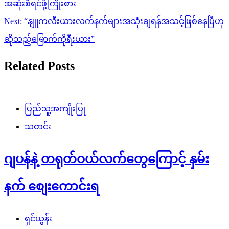
အဆုံးစီရင်ဖို့ကြိုးစား
Next:
“နျူကလီးယားလက်နက်များအသုံးချရန်အသင့်ဖြစ်နေပြီဟု
ဆိုသည့်မြောက်ကိုရီးယား”
Related Posts
ပြည်သူ့အကျိုးပြု
သတင်း
ဂျပန်နဲ့ တရုတ်ဝယ်လက်တွေကြောင့် နှမ်း
နက် စျေးကောင်းရ
ရှင်ယွန်း