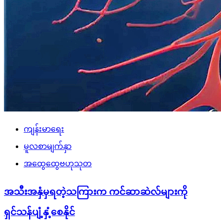
ကျန်းမာရေး
မူလစာမျက်နှာ
အထွေထွေဗဟုသုတ
အသီးအနှံမှရတဲ့သကြားက ကင်ဆာဆဲလ်များကို
ရှင်သန်ပျံ့နှံ့စေနိုင်