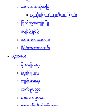
သကသအကွဲအပြဲ
သူတို့ပြောတဲ့ သူတို့အကြောင်း
ပြည်သူ့အကျိုးပြု
ပျော်ပွဲရွှင်ပွဲ
အားကစားသတင်း
နိုင်ငံတကာသတင်း
ပညာပေး
စိုက်ပျိုးရေး
မွေးမြူရေး
ကျန်းမာရေး
လက်မှုပညာ
စစ်ဘက်ဥပဒေ
လစာနှင့်စရိတ်နှုန်းထား