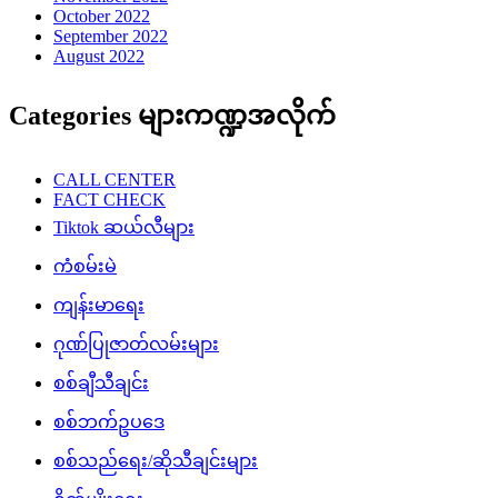
October 2022
September 2022
August 2022
Categories များကဏ္ဍအလိုက်
CALL CENTER
FACT CHECK
Tiktok ဆယ်လီများ
ကံစမ်းမဲ
ကျန်းမာရေး
ဂုဏ်ပြုဇာတ်လမ်းများ
စစ်ချီသီချင်း
စစ်ဘက်ဥပဒေ
စစ်သည်ရေး/ဆိုသီချင်းများ