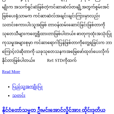
မျိုးက အသက်ရှင်ဆဲဖြစ်တဲ့ကင်ဆာဆဲလ်တချို့အတွက်စွမ်းအင်
ဖြစ်ပေးရုံသာမက ကင်ဆာဆဲလ်အချင်းချင်းကြားမှာလည်း
သတင်းစကားပါးသူအဖြစ် တာဝန်ထမ်းဆောင်ခြင်းဖြစ်တာကို
သုတေသီများကတွေ့ရှိထားတာဖြစ်ပါတယ်။ ဓာတုကုထုံးအသုံးပြု
ကုသမှုအများစုမှာ ကင်ဆာရောဂါပြန်ဖြစ်တာကိုတွေ့ရခြင်းက ဘာ
ကြောင့်လဲဆိုတာကို ယခုသုတေသနကအဖြေဖော်ထုတ်ပေးလိုက်
နိုင်တာဖြစ်ပါတယ်။ Ref: STDကိုထက်
Read More
ပြည်သူ့အကျိုးပြု
သတင်း
နိုင်ငံတော်သမ္မတ ဦးမင်းအောင်လှိုင်အား ထိုင်းဒုတိယ