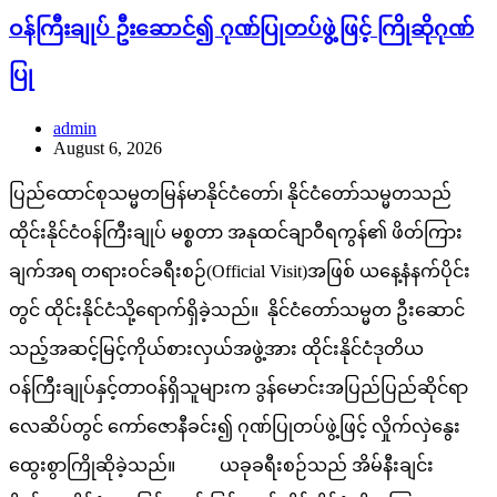
ဝန်ကြီးချုပ် ဦးဆောင်၍ ဂုဏ်ပြုတပ်ဖွဲ့ဖြင့် ကြိုဆိုဂုဏ်
ပြု
admin
August 6, 2026
ပြည်ထောင်စုသမ္မတမြန်မာနိုင်ငံတော်၊ နိုင်ငံတော်သမ္မတသည်
ထိုင်းနိုင်ငံဝန်ကြီးချုပ် မစ္စတာ အနုထင်ချာဝီရကွန်၏ ဖိတ်ကြား
ချက်အရ တရားဝင်ခရီးစဉ်(Official Visit)အဖြစ် ယနေ့နံနက်ပိုင်း
တွင် ထိုင်းနိုင်ငံသို့ရောက်ရှိခဲ့သည်။ နိုင်ငံတော်သမ္မတ ဦးဆောင်
သည့်အဆင့်မြင့်ကိုယ်စားလှယ်အဖွဲ့အား ထိုင်းနိုင်ငံဒုတိယ
ဝန်ကြီးချုပ်နှင့်တာဝန်ရှိသူများက ဒွန်မောင်းအပြည်ပြည်ဆိုင်ရာ
လေဆိပ်တွင် ကော်ဇောနီခင်း၍ ဂုဏ်ပြုတပ်ဖွဲ့ဖြင့် လှိုက်လှဲနွေး
ထွေးစွာကြိုဆိုခဲ့သည်။ ယခုခရီးစဉ်သည် အိမ်နီးချင်း