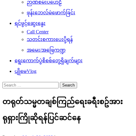
ဉာဏ်စမ်းပဟေဠိ
ဖုန်းဘေလ်မဲဖောက်ခြင်း
ရင်ဖွင့်ဆွေးနွေး
Call Center
သတင်းစကားပေးပို့ရန်
အမေး/အဖြေကဏ္ဍ
ရွေးကောက်ပွဲစိစစ်တွေ့ရှိချက်များ
ပျိုမေVlog
Search
for:
တရုတ်သမ္မတချစ်ကြည်ရေးခရီးစဥ်အား
ရုရှားကြိုဆိုရန်ပြင်ဆင်နေ