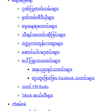
ဂုဏ်ပြုဇာတ်လမ်းများ
မှတ်တမ်းဗီဒီယိုများ
မွေးနေ့ဆုတောင်းများ
သီချင်းတောင်းဆိုခြင်းများ
ဝတ္ထု/ကာတွန်း/ကဗျာများ
ဆောင်းပါး/မဂ္ဂဇင်းများ
ပေါ်ပြူလာသတင်းများ
အနုပညာရှင်သတင်းများ
ထူးထူးခြားခြား Facebook သတင်းများ
သဇင် FM Radio
Tiktok ဆယ်လီများ
ကံစမ်းမဲ