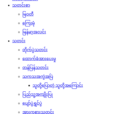
သတင်းစာ
မြဝတီ
ကြေးမုံ
မြန်မာ့အလင်း
သတင်း
တိုက်ပွဲသတင်း
ထောက်ခံအားပေးမှု
တန်ပြန်သတင်း
သကသအကွဲအပြဲ
သူတို့ပြောတဲ့ သူတို့အကြောင်း
ပြည်သူ့အကျိုးပြု
ပျော်ပွဲရွှင်ပွဲ
အားကစားသတင်း