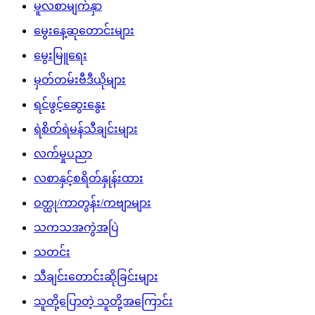
မူလစာမျက်နှာ
မွေးနေ့ဆုတောင်းများ
မွေးမြူရေး
မှတ်တမ်းဗီဒီယိုများ
ရင်ဖွင့်ဆွေးနွေး
ရဲစိတ်ရဲမန်သီချင်းများ
လက်မှုပညာ
လစာနှင့်စရိတ်နှုန်းထား
ဝတ္ထု/ကာတွန်း/ကဗျာများ
သကသအကွဲအပြဲ
သတင်း
သီချင်းတောင်းဆိုခြင်းများ
သူတို့ပြောတဲ့ သူတို့အကြောင်း