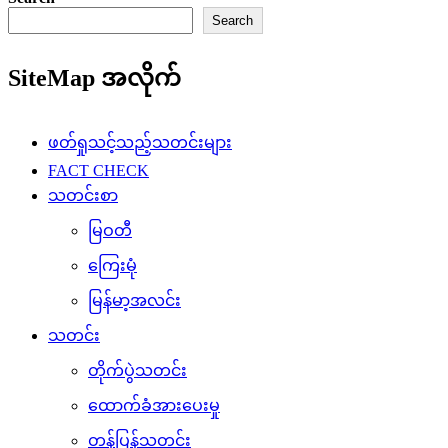
Search
SiteMap အလိုက်
ဖတ်ရှုသင့်သည့်သတင်းများ
FACT CHECK
သတင်းစာ
မြဝတီ
ကြေးမုံ
မြန်မာ့အလင်း
သတင်း
တိုက်ပွဲသတင်း
ထောက်ခံအားပေးမှု
တန်ပြန်သတင်း