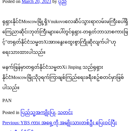
Posted on
March 20, 2023
by
ပုည
ရုရှားနိုင်ငံMoscowမြို့ရှိVnukovoလေဆိပ်သွားရာလမ်းမကြီးပေါ်ရှိ
ကြေညာဆိုင်းဘုတ်ကြီးများပေါ်တွင်ရုရှား-တရုတ်ဘာသာစကားဖြ
င့်”တရုတ်နိုင်ငံသမ္မတXiအားနွေးထွေးစွာကြိုဆိုလျက်ပါ”ဟု
ရေးသားထားပါသည်။
မနက်ဖြန်မှာတရုတ်နိုင်ငံသမ္မတXi Jinping သည်ရုရှား
နိုင်ငံMoscowမြိုသို၃ရက်ကြာချစ်ကြည်ရေးခရီးစဥ်စတင်မှာဖြစ်
ပါသည်။
PAN
Posted in
ပြည်သူ့အကျိုးပြု
,
သတင်း
Post
Previous:
YBS ကား အရှေ့ကို အမျိုးသားတစ်ဦး ပြေးဝင်ပြီး
navigation