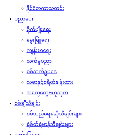
နိုင်ငံတကာသတင်း
ပညာပေး
စိုက်ပျိုးရေး
မွေးမြူရေး
ကျန်းမာရေး
လက်မှုပညာ
စစ်ဘက်ဥပဒေ
လစာနှင့်စရိတ်နှုန်းထား
အထွေထွေဗဟုသုတ
စစ်ချီသီချင်း
စစ်သည်ရေး/ဆိုသီချင်းများ
ရဲစိတ်ရဲမာန်သီချင်းများ
ဖျော်ဖြေရေး