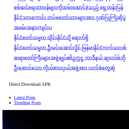
စစ်ဆင်ရေးတာဝန်များကိုထမ်းဆောင်ခဲ့သည့် ရှေ့တန်းပြန်
နိုင်ငံ့သားကောင်း တပ်မတော်သားများအား ဂုဏ်ပြုကြိုဆိုပွဲ
အခမ်းအနားကျင်းပ
နိုင်ငံတော်သမ္မတ ထိုင်းနိုင်ငံသို့ ရောက်ရှိ
နိုင်ငံတော်သမ္မတ ဦးမင်းအောင်လှိုင် မြန်မာနိုင်ငံကက်သလစ်
ဆရာတော်ကြီးများအဖွဲ့ချုပ်၏ဥက္ကဋ္ဌ ကာဒီနယ် ချားလ်စ်ဘို
ဦးဆောင်သော ကိုယ်စားလှယ်အဖွဲ့အား လက်ခံတွေ့ဆုံ
Direct Download APK
Latest Posts
Trending Posts