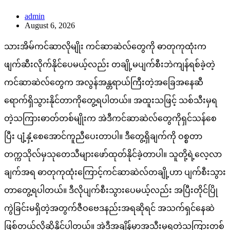
admin
August 6, 2026
သားအိမ်ကင်ဆာလိုမျိုး ကင်ဆာဆဲလ်တွေကို ဓာတုကုထုံးက
ဖျက်ဆီးလိုက်နိုင်ပေမယ့်လည်း တချို့မပျက်စီးဘဲကျန်ရစ်ခဲ့တဲ့
ကင်ဆာဆဲလ်တွေက အလွန်အန္တရာယ်ကြီးတဲ့အခြေအနေဆီ
ရောက်ရှိသွားနိုင်တာကိုတွေ့ရပါတယ်။ အထူးသဖြင့် သစ်သီးမှရ
တဲ့သကြားဓာတ်တစ်မျိုးက အဲဒီကင်ဆာဆဲလ်တွေကိုရှင်သန်စေ
ပြီး ပျံ့နှံ့စေအောင်ကူညီပေးတာပါ။ ဒီတွေ့ရှိချက်ကို ဝစ္စတာ
တက္ကသိုလ်မှသုတေသီများဖော်ထုတ်နိုင်ခဲ့တာပါ။ သူတို့ရဲ့လေ့လာ
ချက်အရ ဓာတုကုထုံးကြောင့်ကင်ဆာဆဲလ်တချို့ဟာ ပျက်စီးသွား
တာတွေ့ရပါတယ်။ ဒီလိုပျက်စီးသွားပေမယ့်လည်း အပြီးတိုင်ပြို
ကွဲခြင်းမရှိတဲ့အတွက်ဇီဝဗေဒနည်းအရဆိုရင် အသက်ရှင်နေဆဲ
ဖြစ်တယ်လို့ဆိုနိုင်ပါတယ်။ အဲဒီအချိန်မှာအသီးမှရတဲ့သကြားတစ်