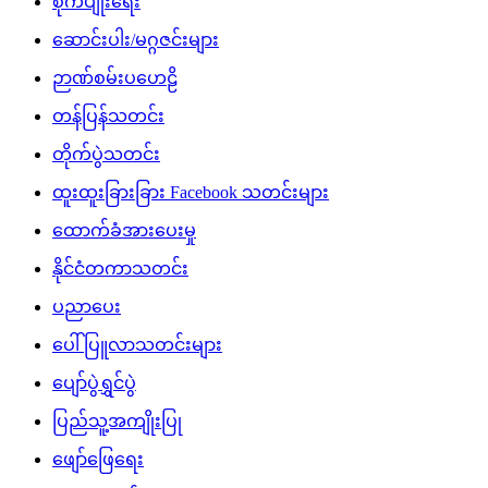
စိုက်ပျိုးရေး
ဆောင်းပါး/မဂ္ဂဇင်းများ
ဉာဏ်စမ်းပဟေဠိ
တန်ပြန်သတင်း
တိုက်ပွဲသတင်း
ထူးထူးခြားခြား Facebook သတင်းများ
ထောက်ခံအားပေးမှု
နိုင်ငံတကာသတင်း
ပညာပေး
ပေါ်ပြူလာသတင်းများ
ပျော်ပွဲရွှင်ပွဲ
ပြည်သူ့အကျိုးပြု
ဖျော်ဖြေရေး