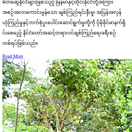
မိတ်ဆွေနိုင်ငံများဖြစ်သည့် မြန်မာနှင့်ထိုင်းနိုင်ငံတို့အကြား
အစဉ်အလာကောင်းမွန်သော ချစ်ကြည်ရင်းနှီးမှု၊ အပြန်အလှန်
ယုံကြည်မှုနှင့်ဘက်စုံပူးပေါင်းဆောင်ရွက်မှုတို့ကို ပိုမိုခိုင်မာနက်ရှိ
င်းစေမည့် နိုင်ငံတော်အဆင့်တရားဝင်ချစ်ကြည်ရေးခရီးစဉ်
တစ်ရပ်ဖြစ်သည်။
Read More