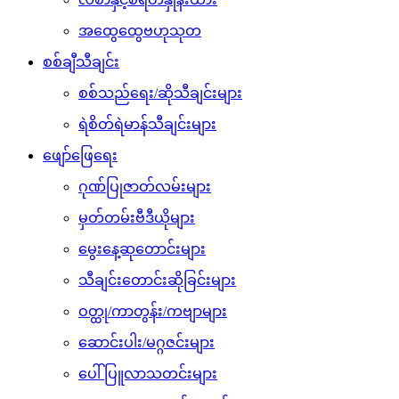
အထွေထွေဗဟုသုတ
စစ်ချီသီချင်း
စစ်သည်ရေး/ဆိုသီချင်းများ
ရဲစိတ်ရဲမာန်သီချင်းများ
ဖျော်ဖြေရေး
ဂုဏ်ပြုဇာတ်လမ်းများ
မှတ်တမ်းဗီဒီယိုများ
မွေးနေ့ဆုတောင်းများ
သီချင်းတောင်းဆိုခြင်းများ
ဝတ္ထု/ကာတွန်း/ကဗျာများ
ဆောင်းပါး/မဂ္ဂဇင်းများ
ပေါ်ပြူလာသတင်းများ