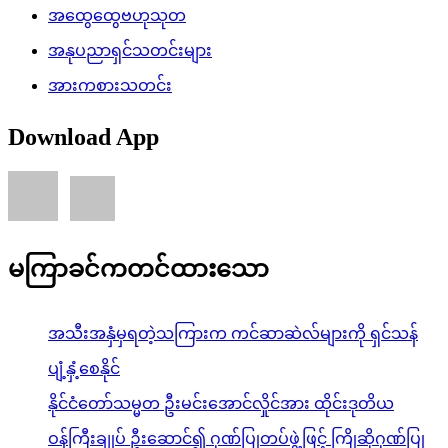
အထွေထွေဗဟုသုတ
အနုပညာရှင်သတင်းများ
အားကစားသတင်း
Download App
မကြာခင်ကတင်ထားသော
အသီးအနှံမှရတဲ့သကြားက ကင်ဆာဆဲလ်များကို ရှင်သန်
ပျံ့နှံ့စေနိုင်
နိုင်ငံတော်သမ္မတ ဦးမင်းအောင်လှိုင်အား ထိုင်းဒုတိယ
ဝန်ကြီးချုပ် ဦးဆောင်၍ ဂုဏ်ပြုတပ်ဖွဲ့ဖြင့် ကြိုဆိုဂုဏ်ပြု