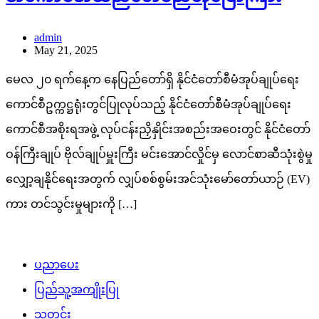
admin
May 21, 2025
မေလ ၂၀ ရက်နေ့က နေပြည်တော်ရှိ နိုင်ငံတော်စီမံအုပ်ချုပ်ရေး
ကောင်စီဥက္ကဋ္ဌရုံးတွင်ပြုလုပ်သည့် နိုင်ငံတော်စီမံအုပ်ချုပ်ရေး
ကောင်စီအစိုးရအဖွဲ့ လုပ်ငန်းညှိနှိုင်းအစည်းအဝေးတွင် နိုင်ငံတော်
ဝန်ကြီးချုပ် ဗိုလ်ချုပ်မှူးကြီး မင်းအောင်လှိုင်မှ လောင်စာဆီသုံးစွဲမှု
လျှော့ချနိုင်ရေးအတွက် လျှပ်စစ်စွမ်းအင်သုံးမော်တော်ယာဉ် (EV)
ကား တင်သွင်းမှုများကို […]
ပညာပေး
ပြည်သူ့အကျိုးပြု
သတင်း