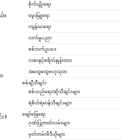
စိုက်ပျိုးရေး
ယ်။
မွေးမြူရေး
ကျန်းမာရေး
လက်မှုပညာ
စစ်ဘက်ဥပဒေ
လစာနှင့်စရိတ်နှုန်းထား
အထွေထွေဗဟုသုတ
ဘဝ
စစ်ချီသီချင်း
စစ်သည်ရေး/ဆိုသီချင်းများ
ရဲစိတ်ရဲမာန်သီချင်းများ
ဖျော်ဖြေရေး
်း
ဂုဏ်ပြုဇာတ်လမ်းများ
မှတ်တမ်းဗီဒီယိုများ