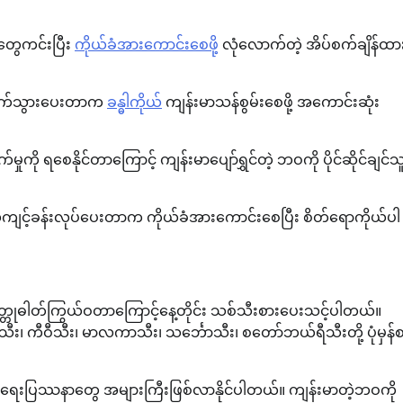
တွေကင်းပြီး
ကိုယ်ခံအားကောင်းစေဖို့
လုံလောက်တဲ့ အိပ်စက်ချိန်ထား
ောက်သွားပေးတာက
ခန္ဓါကိုယ်
ကျန်းမာသန်စွမ်းစေဖို့ အကောင်းဆုံး
မှုကို ရစေနိုင်တာကြောင့် ကျန်းမာပျော်ရွှင်တဲ့ ဘဝကို ပိုင်ဆိုင်ချင်သ
ေ့ကျင့်ခန်းလုပ်ပေးတာက ကိုယ်ခံအားကောင်းစေပြီး စိတ်ရောကိုယ်ပါ
သတ္တုဓါတ်ကြွယ်ဝတာကြောင့်နေ့တိုင်း သစ်သီးစားပေးသင့်ပါတယ်။
သီး၊ ကီဝီသီး၊ မာလကာသီး၊ သင်္ဘောသီး၊ စတော်ဘယ်ရီသီးတို့ ပုံမှန်
ာရေးပြဿနာတွေ အများကြီးဖြစ်လာနိုင်ပါတယ်။ ကျန်းမာတဲ့ဘဝကို