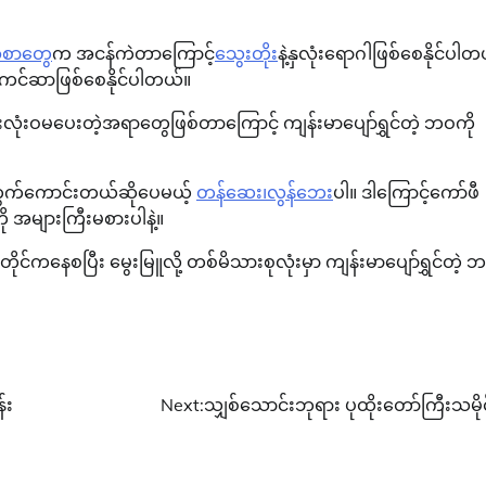
အစာတွေ
က အငန်ကဲတာကြောင့်
သွေးတိုး
နဲ့နှလုံးရောဂါဖြစ်စေနိုင်ပါတ
ကင်ဆာဖြစ်စေနိုင်ပါတယ်။
လုံးဝမပေးတဲ့အရာတွေဖြစ်တာကြောင့် ကျန်းမာပျော်ရွှင်တဲ့ ဘဝကို
က်ကောင်းတယ်ဆိုပေမယ့်
တန်ဆေး၊လွန်ဘေး
ပါ။ ဒါကြောင့်ကော်ဖီ
ု အများကြီးမစားပါနဲ့။
ေစပြီး မွေးမြူလို့ တစ်မိသားစုလုံးမှာ ကျန်းမာပျော်ရွှင်တဲ့ 
်း
Next:
သျှစ်သောင်းဘုရား ပုထိုးတော်ကြီးသမိုင