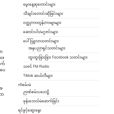
မွေးနေ့ဆုတောင်းများ
သီချင်းတောင်းဆိုခြင်းများ
ဝတ္ထု/ကာတွန်း/ကဗျာများ
ဆောင်းပါး/မဂ္ဂဇင်းများ
ပေါ်ပြူလာသတင်းများ
အနုပညာရှင်သတင်းများ
တာ
ထူးထူးခြားခြား Facebook သတင်းများ
ား။
ုက်
သဇင် FM Radio
ါပေ
Tiktok ဆယ်လီများ
ကံစမ်းမဲ
ေအ
ဉာဏ်စမ်းပဟေဠိ
တာ
ဖုန်းဘေလ်မဲဖောက်ခြင်း
ရင်ဖွင့်ဆွေးနွေး