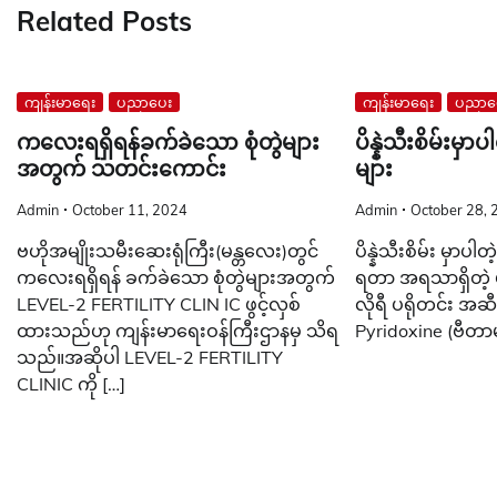
Related Posts
ကျန်းမာရေး
ပညာပေး
ကျန်းမာရေး
ပညာပ
ကလေးရရှိရန်ခက်ခဲသော စုံတွဲများ
ပိန္နဲသီးစိမ်းမ
အတွက် သတင်းကောင်း
များ
Admin
October 11, 2024
Admin
October 28, 
ဗဟိုအမျိုးသမီးဆေးရုံကြီး(မန္တလေး)တွင်
ပိန္နဲသီးစိမ်း မှာ
ကလေးရရှိရန် ခက်ခဲသော စုံတွဲများအတွက်
ရတာ အရသာရှိတဲ့ ပ
LEVEL-2 FERTILITY CLIN IC ဖွင့်လှစ်
လိုရီ ပရိုတင်း အဆ
ထားသည်ဟု ကျန်းမာရေးဝန်ကြီးဌာနမှ သိရ
Pyridoxine (ဗီတာမ
သည်။အဆိုပါ LEVEL-2 FERTILITY
CLINIC ကို […]