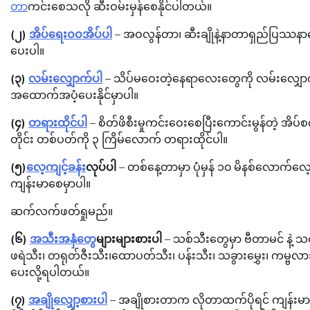
တာ
ကင်းစေသလို ဆီးဝမ်းမှန်စေနိုင်ပါတယ်။
(၂)
အိပ်ရေးဝဝအိပ်ပါ
– အဝလွန်တာ၊ ဆီးချိုနဲ့နာတာရှည်ပြဿနာ
ပေးပါ။
(၃)
လမ်းလျှောက်ပါ
– သိပ်မဝေးတဲ့နေရာလေးတွေကို လမ်းလျှ
အထောက်အပံ့ပေးနိုင်မှာပါ။
(၄)
တရားထိုင်ပါ
– စိတ်ဖိစီးမှုကင်းဝေးစေပြီးကောင်းမွန်တဲ့ အိပ်စက်
တိုင်း တစ်ပတ်ကို ၃ ကြိမ်လောက် တရားထိုင်ပါ။
(၅)
လေ့ကျင့်ခန်း
လုပ်ပါ
– တစ်နေ့တာမှာ ပုံမှန် ၁၀ မိနစ်လောက်လ
ကျန်းမာစေမှာပါ။
ဆက်လက်ဖတ်ရှုမည်။
(၆)
အသီးအနှံတွေ
များများစားပါ
– သစ်သီးတွေမှာ ဗီတာမင် နဲ့ 
ဖရဲသီး၊ တရုတ်ဇီးသီး၊ထောပတ်သီး၊ ပန်းသီး၊ သခွားမွှေး၊ ကမ္ဗလာ
ပေးလို့ရပါတယ်။
(၇)
အချိုလျှော့စားပါ
– အချိုစားတာက လိုတာထက်ပိုရင် ကျန်းမ