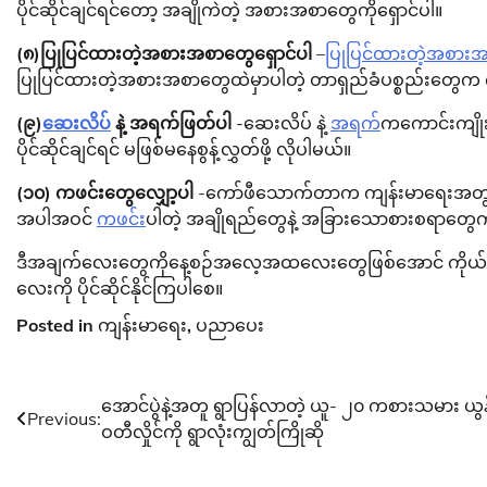
ပိုင်ဆိုင်ချင်ရင်တော့ အချိုကဲတဲ့ အစားအစာတွေကိုရှောင်ပါ။
(၈)ပြုပြင်ထားတဲ့အစားအစာတွေရှောင်ပါ
–
ပြုပြင်ထားတဲ့အစား
ပြုပြင်ထားတဲ့အစားအစာတွေထဲမှာပါတဲ့ တာရှည်ခံပစ္စည်းတွေက 
(၉)
ဆေးလိပ်
နဲ့ အရက်ဖြတ်ပါ
-ဆေးလိပ် နဲ့
အရက်
ကကောင်းကျိုး
ပိုင်ဆိုင်ချင်ရင် မဖြစ်မနေစွန့်လွှတ်ဖို့ လိုပါမယ်။
(၁၀) ကဖင်းတွေလျှော့ပါ
-ကော်ဖီသောက်တာက ကျန်းမာရေးအတွ
အပါအဝင်
ကဖင်
းပါတဲ့ အချိုရည်တွေနဲ့ အခြားသောစားစရာတွေကိ
ဒီအချက်လေးတွေကိုနေ့စဉ်အလေ့အထလေးတွေဖြစ်အောင် ကိုယ်တိုင်ကန
လေးကို ပိုင်ဆိုင်နိုင်ကြပါစေ။
Posted in
ကျန်းမာရေး
,
ပညာပေး
Post
အောင်ပွဲနဲ့အတူ ရွာပြန်လာတဲ့ ယူ- ၂၀ ကစားသမား ယွန
Previous:
ဝတီလှိုင်ကို ရွာလုံးကျွတ်ကြိုဆို
navigation