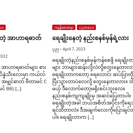
ေး
ကျန်းမာရေး
ပညာပေး
ှာပါတဲ့ အာဟာရဓာတ်
ရေချိုးနေတဲ့ နည်းစနစ်မှန်ရဲ့လား
ပုည
April 7, 2023
2022
ရေချိုးတဲ့နည်းစနစ်မှန်ကန်စေဖို့ ရေချိုး
ပါတဲ့ အာဟာရဓာတ်များ စား
များ ဘာများဆန်းလို့လဲလို့တွေးနေတာလ
ိန္နဲသီးလေးမှာ ကယ်လ်
ရေချိုးတာကတော့ ရေလောင်း ဆပ်ပြာတိ
ီ အမျှင်ဓာတ် ဗီတာမင် C
ပြီးသွားတာပဲလေလို့ တွေးနေတာလား။ ဒ
င် B6) […]
မယ့် ဒီလောက်တော့မရိုးစင်းဘူးလေ။
နည်းစနစ်ကျကျချိုးမှ အဆင်ပြေတာပါ။
ရေချိုးတဲ့အခါ ဘယ်အစိတ်အပိုင်းကိုရ
ရင်ထိတာလဲ။ ဒီအချက်လေးကိုပြောချင်
ပါ။ ရေချိုးတာက […]