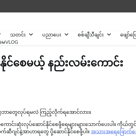
သတင်း
ပညာပေး
စစ်ချီသီချင်း
ဖျော်ဖ
ိုမေVLOG
ုင်နိုင်စေမယ့် နည်းလမ်းကောင်း
တော့ဘာတွေလုပ်ရမလဲ ကြည့်လိုက်ရအောင်လား။
အကောင်းဆုံးလုပ်ဆောင်နိုင်စေဖို့ရေများများသောက်ပေးပါ။ ကိုယ်တွင
ောက်ဆီဂျင်နဲ့အာဟာရတွေ ပို့ဆောင်နိုင်စေဖို့ပါ။
အသားအရေခြောက်သွ