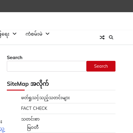
ြေရေး
ကံစမ်းမဲ
Search
Search
SiteMap အလိုက်
ဖတ်ရှုသင့်သည့်သတင်းများ
FACT CHECK
သတင်းစာ
်း
မြဝတီ
ေ့