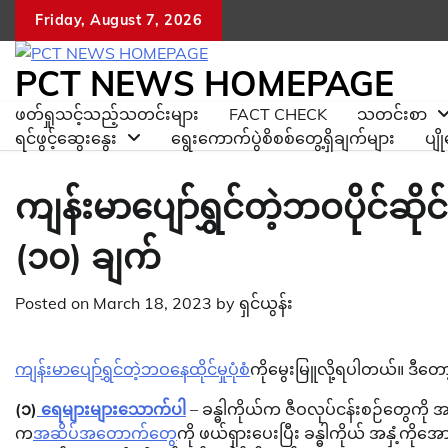
Skip
Friday, August 7, 2026
to
content
PCT NEWS HOMEPAGE
ဖတ်ရှုသင့်သည့်သတင်းများ
FACT CHECK
သတင်းစာ
ရင်ဖွင့်ဆွေးနွေး
ရွေးကောက်ပွဲစိစစ်တွေ့ရှိချက်များ
ပျ
ကျန်းမာပျော်ရွှင်တဲ့ဘဝပိုင်ဆိ
(၁၀) ချက်
Posted on
March 18, 2023
by
ရှင်ယွန်း
ကျန်းမာပျော်ရွှင်တဲ့ဘဝနေထိုင်မှုပုံစံ
ကိုမွေးမြူလို့ရပါတယ်။ ဒီ
(၁)
ရေများများသောက်ပါ
– ခန္ဓါကိုယ်က ဇီဝလုပ်ငန်းစဉ်တွေကို 
က
အဆိပ်အတောက်တွေ
ကို ဖယ်ရှားပေးပြီး ခန္ဓါကိုယ် အနှံ့ကိုအ