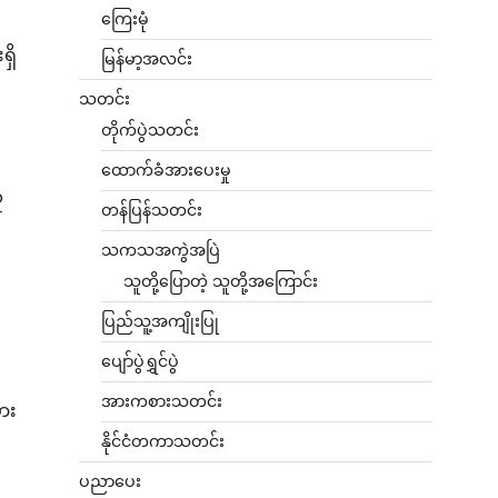
ကြေးမုံ
ရှိ
မြန်မာ့အလင်း
သတင်း
တိုက်ပွဲသတင်း
ထောက်ခံအားပေးမှု
ူ
တန်ပြန်သတင်း
သကသအကွဲအပြဲ
သူတို့ပြောတဲ့ သူတို့အကြောင်း
ပြည်သူ့အကျိုးပြု
ပျော်ပွဲရွှင်ပွဲ
အားကစားသတင်း
စား
နိုင်ငံတကာသတင်း
ပညာပေး