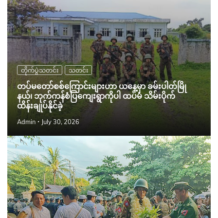
တိုက်ပွဲသတင်း
သတင်း
တပ်မတော်စစ်ကြောင်းများဟာ ယနေ့မှာ ခမ်းပါတ်မြို
နယ်၊ ဘုက်ကန်စံပြကျေးရွာကိုပါ ထပ်မံ သိမ်းပိုက်
ထိန်းချုပ်နိုင်ခဲ့
Admin
July 30, 2026