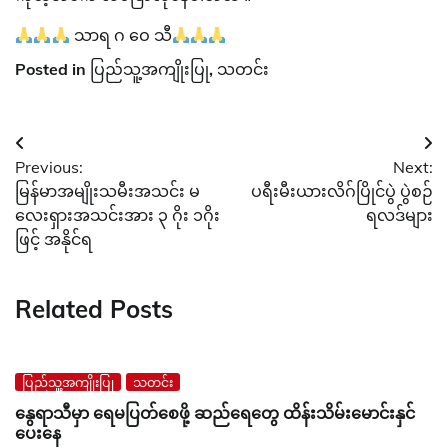
သာရ ဂ ဝေ သီ
Posted in
ပြည်သူ့အကျိုးပြု
,
သတင်း
Post
Previous:
Next:
navigation
မြန်မာအမျိုးသမီးအသင်း မ
ပရီးမီးယားလိဂ်ပြိုင်ပွဲ ပွဲစဉ်
လေးရှားအသင်းအား ၃ ဂိုး ၁ဂိုး
ရလဒ်များ
ဖြင့် အနိုင်ရ
Related Posts
ပြည်သူ့အကျိုးပြု
သတင်း
နွေရာသီမှာ ရေမပြတ်စေဖို့ ဆည်ရေတွေ ထိန်းသိမ်းမောင်းနှင်
ပေးနေ