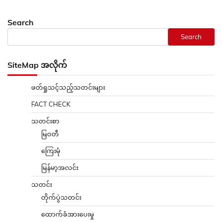
Search
Search
SiteMap အလိုက်
ဖတ်ရှုသင့်သည့်သတင်းများ
FACT CHECK
သတင်းစာ
မြဝတီ
ကြေးမုံ
မြန်မာ့အလင်း
သတင်း
တိုက်ပွဲသတင်း
ထောက်ခံအားပေးမှု