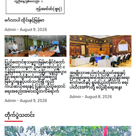
မင်္ဂလာပါ ထိုင်းနှင့်မြန်မာ
Admin
August 9, 2026
ပြည်ထောင်စုသမ္မတမြန်မာနိုင်ငံတော်
နိုင်ငံတော်သမ္မတ ဦးမင်းအောင်လှိုင် င
ဝန်မြစ်ရေကာတာတမံနိမ့်ကျမှုဖြစ်ပွား
အမျိုးသားစည်းလုံးညီညွတ်ရေးနှင့်
ပြီး ရေကျော်စီးဝင်ရေကြီးရေလျှံ
ငြိမ်းချမ်းရေးဖော်ဆောင်မှုညှိနှိုင်းရေး
ဖြစ်ပွားမှုနှင့်ပတ်သက်၍ ကူညီ
ကော်မတီနှင့် ရှမ်းပြည်တိုးတက် ရေး
ကယ်ဆယ်ရေးနှင့် ပြန်လည်ထူထောင်
ပါတီ(SSPP)တို့ တွေ့ဆုံဆွေးနွေး
ရေးအစည်းအဝေးသို့တက်ရောက်
Admin
August 8, 2026
Admin
August 9, 2026
တိုက်ပွဲသတင်း