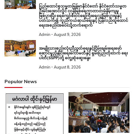
ပြည်ထောင်စုသမ္မတမြန်မာနိုင်ငံတော် နိုင်ငံတော်သမ္မတ
ဦးမင်းအောင်လှိုင် ငဝန်မြစ်ရေကာတာတမံနိမ့်ကျမှု
ဖြစ်ပွားပြီး ရေကျော်စီးဝင်ရေကြီးရေလျှံဖြစ်ပွားမှုနှင့်
ပတ်သက်၍ ကူညီကယ်ဆယ်ရေးနှင့် ပြန်လည်ထူထောင်
ရေးအစည်းအဝေးသို့တက်ရောက်
Admin
August 9, 2026
အမျိုးသားစည်းလုံးညီညွတ်ရေးနှင့်ငြိမ်းချမ်းရေးဖော်
ဆောင်မှုညှိနှိုင်းရေးကော်မတီနှင့် ရှမ်းပြည်တိုးတက် ရေး
ပါတီ(SSPP)တို့ တွေ့ဆုံဆွေးနွေး
Admin
August 8, 2026
Popular News