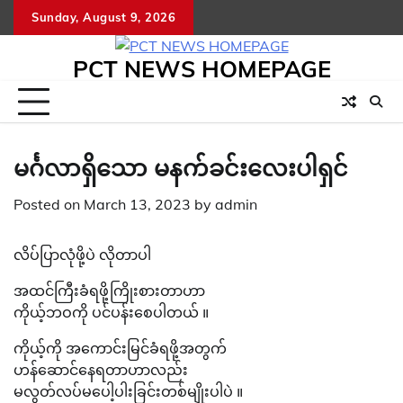
Skip
Sunday, August 9, 2026
to
content
PCT NEWS HOMEPAGE
မင်္ဂလာရှိသော မနက်ခင်းလေးပါရှင်
Posted on
March 13, 2023
by
admin
လိပ်ပြာလုံဖို့ပဲ လိုတာပါ
အထင်ကြီးခံရဖို့ကြိုးစားတာဟာ
ကိုယ့်ဘဝကို ပင်ပန်းစေပါတယ် ။
ကိုယ့်ကို အကောင်းမြင်ခံရဖို့အတွက်
ဟန်ဆောင်နေရတာဟာလည်း
မလွတ်လပ်မပေါ့ပါးခြင်းတစ်မျိုးပါပဲ ။