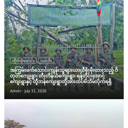
တိုက်ပွဲသတင်း
သတင်း
အကြမ်းဖက်သောင်းကျန်းသူများယာယီစိုးမိုးထားသည့် ဝိ
တုတ်ကျေးရွာ၊ တီးတိန်ယံကျေးရွာ၊ ရန်တိုင်းအောင်
ကျေးရွာနှင့် တွီဘန်ကျေးရွာတို့အားထပ်မံသိမ်းပိုက်ရရှိ
Admin
July 31, 2026