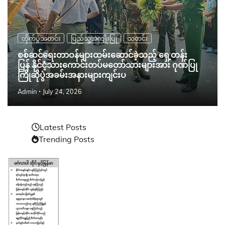
တိုက်ပွဲသတင်း
ပြည်သူ့အကျိုးပြု
သတင်း
စစ်ဆင်ရေးတာဝန်များထမ်းဆောင်ခဲ့သည့် ရှေ့တန်း
ပြန် နိုင်ငံ့သားကောင်းတပ်မတော်သားများအား ဂုဏ်ပြု
ကြိုဆိုပွဲအခမ်းအနားများကျင်းပ
Admin
July 24, 2026
Latest Posts
Trending Posts