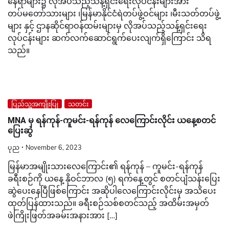
နေရာများ၌ လိုအပ်သည့်သန့်ရှင်းရေးလုပ်ငန်းများအား
တပ်မတော်သားများ ၊မြန်မာနိုင်ငံရဲတပ်ဖွဲ့ဝင်များ ၊မီးသတ်တပ်ဖွဲ့
များ နှင့် ဌာနဆိုင်ရာဝန်ထမ်းများမှ လိုအပ်သည့်သန့်ရှင်းရေး
လုပ်ငန်းများ ဆက်လက်ဆောင်ရွက်ပေးလျက်ရှိကြောင်း သိရ
သည်။
ပြည်သူ့အကျိုးပြု
သတင်း
MNA မှ ရန်ကုန်-ကူမင်း-ရန်ကုန် လေကြောင်းလိုင်း ယနေ့စတင်
ပြေးဆွဲ
ပုည
November 6, 2023
မြန်မာအမျိုးသားလေကြောင်း၏ ရန်ကုန် – ကူမင်း-ရန်ကုန်
ခရီးစဉ်ကို ယနေ့ နိုဝင်ဘာလ (၅) ရက်နေ့တွင် စတင်ပျံသန်းပြေး
ဆွဲပေးနေပြီဖြစ်ကြောင်း အဆိုပါလေကြောင်းလိုင်းမှ အသိပေး
ထုတ်ပြန်ထားသည်။ ခရီးစဉ်သစ်စတင်သည့် အထိမ်းအမှတ်
ဖဲကြိုးဖြတ်အခမ်းအနားအား […]