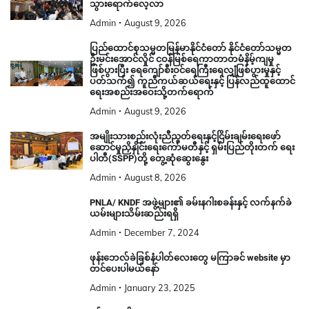
သွားရောက်လေ့လာ
Admin
August 9, 2026
ပြည်ထောင်စုသမ္မတမြန်မာနိုင်ငံတော် နိုင်ငံတော်သမ္မတ
ဦးမင်းအောင်လှိုင် ငဝန်မြစ်ရေကာတာတမံနိမ့်ကျမှု
ဖြစ်ပွားပြီး ရေကျော်စီးဝင်ရေကြီးရေလျှံဖြစ်ပွားမှုနှင့်
ပတ်သက်၍ ကူညီကယ်ဆယ်ရေးနှင့် ပြန်လည်ထူထောင်
ရေးအစည်းအဝေးသို့တက်ရောက်
Admin
August 9, 2026
အမျိုးသားစည်းလုံးညီညွတ်ရေးနှင့်ငြိမ်းချမ်းရေးဖော်
ဆောင်မှုညှိနှိုင်းရေးကော်မတီနှင့် ရှမ်းပြည်တိုးတက် ရေး
ပါတီ(SSPP)တို့ တွေ့ဆုံဆွေးနွေး
Admin
August 8, 2026
PNLA/ KNDF အဖွဲ့များ၏ ခမ်းနဂါးစခန်းနှင့် လက်နက်ခဲ
ယမ်းများသိမ်းဆည်းရရှိ
Admin
December 7, 2024
ဖုန်းဘေလ်ခဲခြစ်နံပါတ်လေးတွေ မကြာခင် website မှာ
တင်ပေးပါမယ်နော်
Admin
January 23, 2025