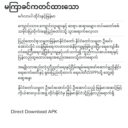
မကြာခင်ကတင်ထားသော
မင်္ဂလာပါ ထိုင်းနှင့်မြန်မာ
ကျောင်းသား၊ ကျောင်းသူများနှင့် ဆရာ၊ ဆရာမများ တပ်မတော်စစ်
သမိုင်းပြတိုက်(နေပြည်တော်)သို့ သွားရောက်လေ့လာ
ပြည်ထောင်စုသမ္မတမြန်မာနိုင်ငံတော် နိုင်ငံတော်သမ္မတ ဦးမင်း
အောင်လှိုင် ငဝန်မြစ်ရေကာတာတမံနိမ့်ကျမှုဖြစ်ပွားပြီး ရေကျော်စီး
ဝင်ရေကြီးရေလျှံဖြစ်ပွားမှုနှင့်ပတ်သက်၍ ကူညီကယ်ဆယ်ရေးနှင့်
ပြန်လည်ထူထောင်ရေးအစည်းအဝေးသို့တက်ရောက်
အမျိုးသားစည်းလုံးညီညွတ်ရေးနှင့်ငြိမ်းချမ်းရေးဖော်ဆောင်မှုညှိနှိုင်း
ရေးကော်မတီနှင့် ရှမ်းပြည်တိုးတက် ရေးပါတီ(SSPP)တို့ တွေ့ဆုံ
ဆွေးနွေး
နိုင်ငံတော်သမ္မတ ဦးမင်းအောင်လှိုင် ဦးဆောင်သည့် မြန်မာအဆင့်မြင့်
ကိုယ်စားလှယ်အဖွဲ့ ထိုင်းနိုင်ငံမှ မြန်မာနိုင်ငံသို့ပြန်လည်ရောက်ရှိ
Direct Download APK