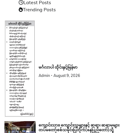
Latest Posts
Trending Posts
မင်္ဂလာပါ ထိုင်းနှင့်မြန်မာ
Admin
August 9, 2026
ကျောင်းသား၊ ကျောင်းသူများနှင့် ဆရာ၊ ဆရာမများ
တပ်မတော်စစ်သမိုင်းပြတိုက်(နေပြည်တော်)သို့