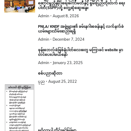
ဆောင်မှုညှိနှိုင်းရေးကော်မတီနှင့် ရှမ်းပြည်တိုးတက် ရေး
ပါတီ(SSPP)တို့ တွေ့ဆုံဆွေးနွေး
Admin
August 8, 2026
PNLA/ KNDF အဖွဲ့များ၏ ခမ်းနဂါးစခန်းနှင့် လက်နက်ခဲ
ယမ်းများသိမ်းဆည်းရရှိ
Admin
December 7, 2024
ဖုန်းဘေလ်ခဲခြစ်နံပါတ်လေးတွေ မကြာခင် website မှာ
တင်ပေးပါမယ်နော်
Admin
January 23, 2025
စစ်ပညာဆိုတာ
ပုည
August 25, 2022
မင်္ဂလာပါ ထိုင်းနှင့်မြန်မာ