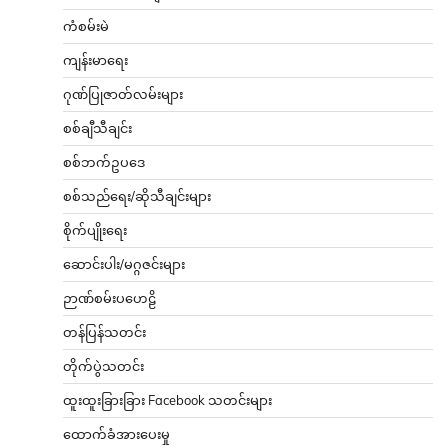
ကံစမ်းမဲ
ကျန်းမာရေး
ဂုဏ်ပြုဇာတ်လမ်းများ
စစ်ချီသီချင်း
စစ်ဘက်ဥပဒေ
စစ်သည်ရေး/ဆိုသီချင်းများ
စိုက်ပျိုးရေး
ဆောင်းပါး/မဂ္ဂဇင်းများ
ဉာဏ်စမ်းပဟေဠိ
တန်ပြန်သတင်း
တိုက်ပွဲသတင်း
ထူးထူးခြားခြား Facebook သတင်းများ
ထောက်ခံအားပေးမှု