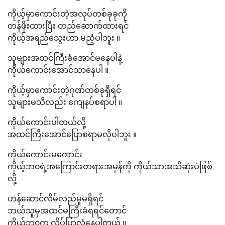
ကိုယ့်မှာကောင်းတဲ့အလုပ်တစ်ခုခုကို
တန်ဖိုးထားပြီး တည်ဆောက်ထားရင်
ကိုယ့်အရည်သွေးဟာ မညံ့ပါဘူး ။
သူများအထင်ကြီးခံအောင်မနေပါနဲ့
ကိုယ်ကောင်းအောင်သာနေပါ ။
ကိုယ့်မှာကောင်းတဲ့ဂုဏ်တစ်ခုရှိရင်
သူများမသိလည်း ကျေနပ်စရာပါ ။
ကိုယ်ကောင်းပါတယ်လို့
အထင်ကြီးအောင်ပြောစရာမလိုပါဘူး ။
ကိုယ်ကောင်းမကောင်း
ကိုယ့်ဘ၀ရဲ့အကြောင်းတရားအမှန်ကို ကိုယ်သာအသိဆုံးပဲဖြစ်
လို့
ဟန်ဆောင်လိမ်လည်မှုမရှိရင်
ဘယ်သူမှအထင်မကြီးခံရရင်တောင်
ကိုယ့်ဘ၀က လိပ်ပြာလုံနေပါတယ် ။