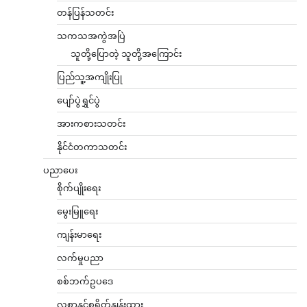
တန်ပြန်သတင်း
သကသအကွဲအပြဲ
သူတို့ပြောတဲ့ သူတို့အကြောင်း
ပြည်သူ့အကျိုးပြု
ပျော်ပွဲရွှင်ပွဲ
အားကစားသတင်း
နိုင်ငံတကာသတင်း
ပညာပေး
စိုက်ပျိုးရေး
မွေးမြူရေး
ကျန်းမာရေး
လက်မှုပညာ
စစ်ဘက်ဥပဒေ
လစာနှင့်စရိတ်နှုန်းထား