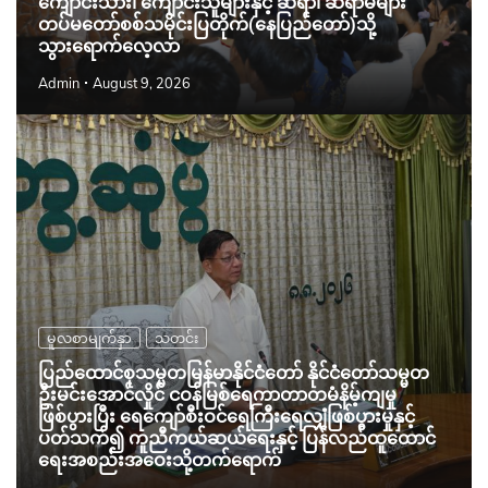
ကျောင်းသား၊ ကျောင်းသူများနှင့် ဆရာ၊ ဆရာမများ
တပ်မတော်စစ်သမိုင်းပြတိုက်(နေပြည်တော်)သို့
သွားရောက်လေ့လာ
Admin
August 9, 2026
မူလစာမျက်နှာ
သတင်း
ပြည်ထောင်စုသမ္မတမြန်မာနိုင်ငံတော် နိုင်ငံတော်သမ္မတ
ဦးမင်းအောင်လှိုင် ငဝန်မြစ်ရေကာတာတမံနိမ့်ကျမှု
ဖြစ်ပွားပြီး ရေကျော်စီးဝင်ရေကြီးရေလျှံဖြစ်ပွားမှုနှင့်
ပတ်သက်၍ ကူညီကယ်ဆယ်ရေးနှင့် ပြန်လည်ထူထောင်
ရေးအစည်းအဝေးသို့တက်ရောက်