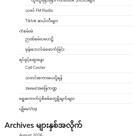
သဇင် FM Radio
Tiktok ဆယ်လီများ
ကံစမ်းမဲ
ဉာဏ်စမ်းပဟေဠိ
ဖုန်းဘေလ်မဲဖောက်ခြင်း
ရင်ဖွင့်ဆွေးနွေး
Call Center
သတင်းစကားပေးပို့ရန်
အမေး/အဖြေကဏ္ဍ
ရွေးကောက်ပွဲစိစစ်တွေ့ရှိချက်များ
ပျိုမေVlog
Archives များနှစ်အလိုက်
August 2026