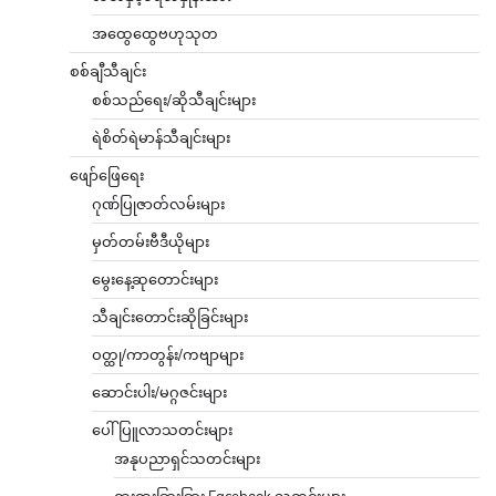
အထွေထွေဗဟုသုတ
စစ်ချီသီချင်း
စစ်သည်ရေး/ဆိုသီချင်းများ
ရဲစိတ်ရဲမာန်သီချင်းများ
ဖျော်ဖြေရေး
ဂုဏ်ပြုဇာတ်လမ်းများ
မှတ်တမ်းဗီဒီယိုများ
မွေးနေ့ဆုတောင်းများ
သီချင်းတောင်းဆိုခြင်းများ
ဝတ္ထု/ကာတွန်း/ကဗျာများ
ဆောင်းပါး/မဂ္ဂဇင်းများ
ပေါ်ပြူလာသတင်းများ
အနုပညာရှင်သတင်းများ
ထူးထူးခြားခြား Facebook သတင်းများ