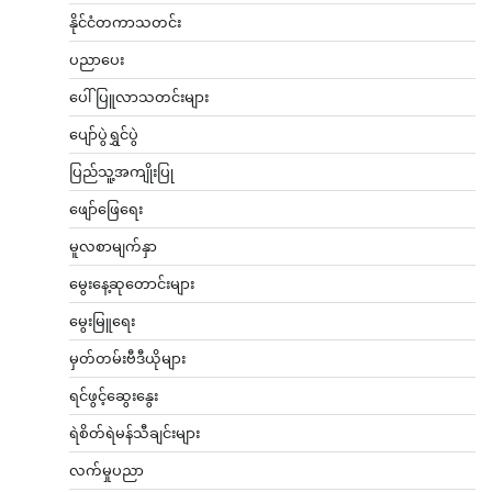
နိုင်ငံတကာသတင်း
ပညာပေး
ပေါ်ပြူလာသတင်းများ
ပျော်ပွဲရွှင်ပွဲ
ပြည်သူ့အကျိုးပြု
ဖျော်ဖြေရေး
မူလစာမျက်နှာ
မွေးနေ့ဆုတောင်းများ
မွေးမြူရေး
မှတ်တမ်းဗီဒီယိုများ
ရင်ဖွင့်ဆွေးနွေး
ရဲစိတ်ရဲမန်သီချင်းများ
လက်မှုပညာ