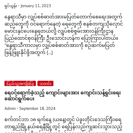
ရှင်ယွန်း
January 11, 2023
နွေရာသီမှာ လျှပ်စစ်ဓာတ်အားမပြတ်တောက်စေရေးအတွက်
ဆည်တွေကို ဝင်ရောက်နေတဲ့ ရေတွေကို စနစ်တကျသိုလှောင်
မောင်းနှင်ပေးနေရတယ်လို့ လျှပ်စစ်စွမ်းအားဝန်ကြီးဌာန
ပြည်ထောင်စုဝန်ကြီး ဦးသောင်းဟန်က ပြောကြားပါတယ်။
“နွေရာသီကာလမှာ လျှပ်စစ်ဓာတ်အားကို စဉ်ဆက်မပြတ်
ဖြန့်ဖြူးနိုင်ဖို့အတွက် […]
ပြည်သူ့အကျိုးပြု
သတင်း
ရေဝင်ရောက်ခဲ့သည့် ကျောင်းများအား ကျောင်းသန့်ရှင်းရေး
ဆောင်ရွက်ပေး
Admin
September 18, 2024
စက်တင်ဘာ ၁၈ ရက်နေ့ (ယနေ့)တွင် ပဲခူးတိုင်းဒေသကြီး၊ရေ
တာရှည်မြို့နယ်၊ရေနီမြို့တွင် ရေပြန်လည်ကျဆင်းသွားသည့်