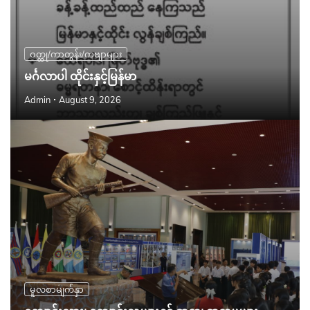
ဝတ္ထု/ကာတွန်း/ကဗျာများ
မင်္ဂလာပါ ထိုင်းနှင့်မြန်မာ
Admin
August 9, 2026
မူလစာမျက်နှာ