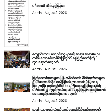
မင်္ဂလာပါ ထိုင်းနှင့်မြန်မာ
Admin
August 9, 2026
ကျောင်းသား၊ ကျောင်းသူများနှင့် ဆရာ၊ ဆရာမများ
တပ်မတော်စစ်သမိုင်းပြတိုက်(နေပြည်တော်)သို့
သွားရောက်လေ့လာ
Admin
August 9, 2026
ပြည်ထောင်စုသမ္မတမြန်မာနိုင်ငံတော် နိုင်ငံတော်သမ္မတ
ဦးမင်းအောင်လှိုင် ငဝန်မြစ်ရေကာတာတမံနိမ့်ကျမှု
ဖြစ်ပွားပြီး ရေကျော်စီးဝင်ရေကြီးရေလျှံဖြစ်ပွားမှုနှင့်
ပတ်သက်၍ ကူညီကယ်ဆယ်ရေးနှင့် ပြန်လည်ထူထောင်
ရေးအစည်းအဝေးသို့တက်ရောက်
Admin
August 9, 2026
အမျိုးသားစည်းလုံးညီညွတ်ရေးနှင့်ငြိမ်းချမ်းရေးဖော်