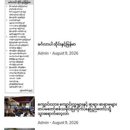
မင်္ဂလာပါ ထိုင်းနှင့်မြန်မာ
Admin
August 9, 2026
ကျောင်းသား၊ ကျောင်းသူများနှင့် ဆရာ၊ ဆရာမများ
တပ်မတော်စစ်သမိုင်းပြတိုက်(နေပြည်တော်)သို့
သွားရောက်လေ့လာ
Admin
August 9, 2026