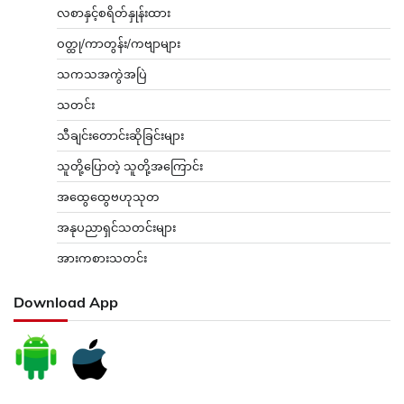
လစာနှင့်စရိတ်နှုန်းထား
ဝတ္ထု/ကာတွန်း/ကဗျာများ
သကသအကွဲအပြဲ
သတင်း
သီချင်းတောင်းဆိုခြင်းများ
သူတို့ပြောတဲ့ သူတို့အကြောင်း
အထွေထွေဗဟုသုတ
အနုပညာရှင်သတင်းများ
အားကစားသတင်း
Download App