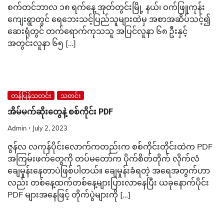
စက်တင်ဘာလ ၁၈ ရက်နေ့ အုတ်တွင်းမြို့ နယ်၊ ဝက်ဖြူကုန်း
ကျေးရွာတွင် ရေဘေးသင့်ပြည်သူများထဲမှ အစာအဆိပ်သင့်၍
ဆေးရုံတွင် တက်ရောက်ကုသသူ အပြင်လူနာ ၆၈ ဦးနှင့်
အတွင်းလူနာ ၆၅ […]
တန်ပြန်သတင်း
သတင်း
အိမ်မက်ဆိုးတွေနဲ့ စစ်ကိုင်း PDF
Admin
July 2, 2023
ဇွန်လ လကုန်ပိုင်းလောက်ကတည်းက စစ်ကိုင်းတိုင်းထဲက PDF
အကြမ်းဖက်တွေကို တပ်မတော်က ပိုက်စိတ်တိုက် လိုက်လံ
ချေမှုန်းနေတာပဲဖြစ်ပါတယ်။ ချေမှုန်းခံရတဲ့ အရေအတွက်ဟာ
လည်း တစ်နေ့ထက်တစ်နေ့များပြားလာနေပြီး ယခုနောက်ပိုင်း
PDF များအနေဖြင့် တိုက်ပွဲများကို […]