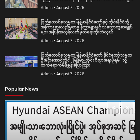
Admin
August 7, 2026
ပြည်ထောင်စုသမ္မတမြန်မာနိုင်ငံတော်နှင့် ထိုင်းနိုင်ငံတို့
အကြား နားလည်မှုစာချွန်လွှာများနှင့် သဘောတူစာချုပ်
များ အပြန်အလှန်လက်မှတ်ရေးထိုးလဲလှယ်
Admin
August 7, 2026
ပြည်ထောင်စုသမ္မတမြန်မာနိုင်ငံတော် နိုင်ငံတော်သမ္မတ
ဦးမင်းအောင်လှိုင် “မြန်မာ-ထိုင်း စီးပွားရေးဖိုရမ်” သို့
တက်ရောက်မိန့်ခွန်းပြောကြား
Admin
August 7, 2026
Popular News