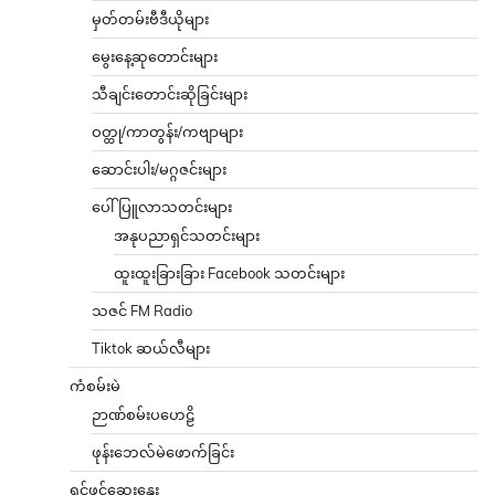
မှတ်တမ်းဗီဒီယိုများ
မွေးနေ့ဆုတောင်းများ
သီချင်းတောင်းဆိုခြင်းများ
ဝတ္ထု/ကာတွန်း/ကဗျာများ
ဆောင်းပါး/မဂ္ဂဇင်းများ
ပေါ်ပြူလာသတင်းများ
အနုပညာရှင်သတင်းများ
ထူးထူးခြားခြား Facebook သတင်းများ
သဇင် FM Radio
Tiktok ဆယ်လီများ
ကံစမ်းမဲ
ဉာဏ်စမ်းပဟေဠိ
ဖုန်းဘေလ်မဲဖောက်ခြင်း
ရင်ဖွင့်ဆွေးနွေး