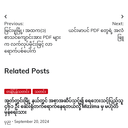
Post
Previous:
Next:
navigation
မြင်းမူမြို့၊ အထက(၁)
ယင်းမာပင် PDF တွေရဲ့ အလံ
စာသင်ကျောင်းအား PDF များ
ဖြူ
က လက်လုပ်မိုင်းဖြင့် လာ
ရောက်ပစ်ပေါက်
Related Posts
တန်ပြန်သတင်း
သတင်း
အုတ်တွင်းမြို့ နယ်တွင် အစာအဆိပ်သင့်၍ ရေဘေးသင့်ပြည်သူ
၄၆၁ ဦး ဆေးရုံတက်ရောက်နေရတယ်လို့ Mizzima မှ မဟုတ်
မှန်ရေးသား
ပုည
September 20, 2024