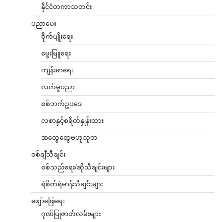
နိုင်ငံတကာသတင်း
ပညာပေး
စိုက်ပျိုးရေး
မွေးမြူရေး
ကျန်းမာရေး
လက်မှုပညာ
စစ်ဘက်ဥပဒေ
လစာနှင့်စရိတ်နှုန်းထား
အထွေထွေဗဟုသုတ
စစ်ချီသီချင်း
စစ်သည်ရေး/ဆိုသီချင်းများ
ရဲစိတ်ရဲမာန်သီချင်းများ
ဖျော်ဖြေရေး
ဂုဏ်ပြုဇာတ်လမ်းများ