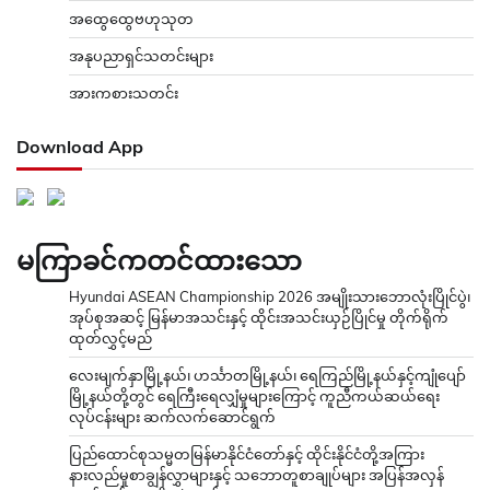
အထွေထွေဗဟုသုတ
အနုပညာရှင်သတင်းများ
အားကစားသတင်း
Download App
မကြာခင်ကတင်ထားသော
Hyundai ASEAN Championship 2026 အမျိုးသားဘောလုံးပြိုင်ပွဲ၊
အုပ်စုအဆင့် မြန်မာအသင်းနှင့် ထိုင်းအသင်းယှဉ်ပြိုင်မှု တိုက်ရိုက်
ထုတ်လွှင့်မည်
လေးမျက်နှာမြို့နယ်၊ ဟင်္သာတမြို့နယ်၊ ရေကြည်မြို့နယ်နှင့်ကျုံပျော်
မြို့နယ်တို့တွင် ရေကြီးရေလျှံမှုများကြောင့် ကူညီကယ်ဆယ်ရေး
လုပ်ငန်းများ ဆက်လက်ဆောင်ရွက်
ပြည်ထောင်စုသမ္မတမြန်မာနိုင်ငံတော်နှင့် ထိုင်းနိုင်ငံတို့အကြား
နားလည်မှုစာချွန်လွှာများနှင့် သဘောတူစာချုပ်များ အပြန်အလှန်