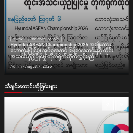
သတင်း
အားကစားသတင်း
Hyundai ASEAN Championship 2026 အမျိုးသား
ဘောလုံးပြိုင်ပွဲ၊ အုပ်စုအဆင့် မြန်မာအသင်းနှင့် ထိုင်း
အသင်းယှဉ်ပြိုင်မှု တိုက်ရိုက်ထုတ်လွှင့်မည်
Admin
August 7, 2026
သီချင်းတောင်းဆိုခြင်းများ