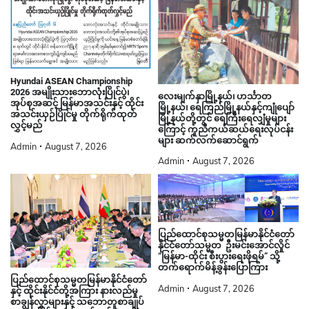
Hyundai ASEAN Championship
2026 အမျိုးသားဘောလုံးပြိုင်ပွဲ၊
လေးမျက်နှာမြို့နယ်၊ ဟင်္သာတ
အုပ်စုအဆင့် မြန်မာအသင်းနှင့် ထိုင်း
မြို့နယ်၊ ရေကြည်မြို့နယ်နှင့်ကျုံပျော်
အသင်းယှဉ်ပြိုင်မှု တိုက်ရိုက်ထုတ်
မြို့နယ်တို့တွင် ရေကြီးရေလျှံမှုများ
လွှင့်မည်
ကြောင့် ကူညီကယ်ဆယ်ရေးလုပ်ငန်း
များ ဆက်လက်ဆောင်ရွက်
Admin
August 7, 2026
Admin
August 7, 2026
ပြည်ထောင်စုသမ္မတမြန်မာနိုင်ငံတော်
နိုင်ငံတော်သမ္မတ ဦးမင်းအောင်လှိုင်
“မြန်မာ-ထိုင်း စီးပွားရေးဖိုရမ်” သို့
တက်ရောက်မိန့်ခွန်းပြောကြား
ပြည်ထောင်စုသမ္မတမြန်မာနိုင်ငံတော်
Admin
August 7, 2026
နှင့် ထိုင်းနိုင်ငံတို့အကြား နားလည်မှု
စာချွန်လွှာများနှင့် သဘောတူစာချုပ်