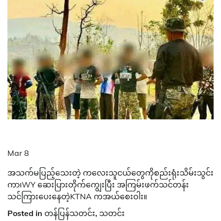
Mar 8
အသက်မပြည့်သေးတဲ့ ကလေးသူငယ်တွေကိုစည်းရုံးသိမ်းသွင်း
ကာ၊WY ဆေးပြားတိုက်ကျွေးပြီး အကြမ်းဖက်သင်တန်း
သင်ကြားပေးနေတဲ့KTNA ကအယ်စေးဝါး။
Posted in
တန်ပြန်သတင်း
,
သတင်း