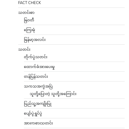
FACT CHECK
သတင်းစာ
မြဝတီ
ကြေးမုံ
မြန်မာ့အလင်း
သတင်း
တိုက်ပွဲသတင်း
ထောက်ခံအားပေးမှု
တန်ပြန်သတင်း
သကသအကွဲအပြဲ
သူတို့ပြောတဲ့ သူတို့အကြောင်း
ပြည်သူ့အကျိုးပြု
ပျော်ပွဲရွှင်ပွဲ
အားကစားသတင်း