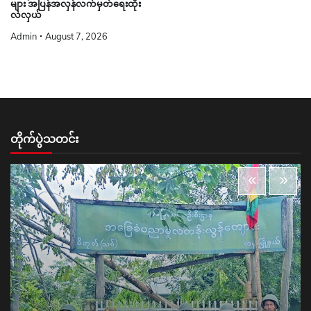
များ အပြန်အလှန်လက်မှတ်ရေးထိုး
လဲလှယ်
Admin
August 7, 2026
တိုက်ပွဲသတင်း