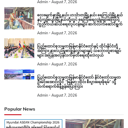
Admin
August 7, 2026
လေးမျက်နှာမြို့နယ်၊ ဟင်္သာတမြို့နယ်၊ ရေကြည်မြို့နယ်
နှင့်ကျုံပျော်မြို့နယ်တို့တွင် ရေကြီးရေလျှံမှုများကြောင့်
ကူညီကယ်ဆယ်ရေးလုပ်ငန်းများ ဆက်လက်ဆောင်ရွက်
Admin
August 7, 2026
ပြည်ထောင်စုသမ္မတမြန်မာနိုင်ငံတော်နှင့် ထိုင်းနိုင်ငံတို့
အကြား နားလည်မှုစာချွန်လွှာများနှင့် သဘောတူစာချုပ်
များ အပြန်အလှန်လက်မှတ်ရေးထိုးလဲလှယ်
Admin
August 7, 2026
ပြည်ထောင်စုသမ္မတမြန်မာနိုင်ငံတော် နိုင်ငံတော်သမ္မတ
ဦးမင်းအောင်လှိုင် “မြန်မာ-ထိုင်း စီးပွားရေးဖိုရမ်” သို့
တက်ရောက်မိန့်ခွန်းပြောကြား
Admin
August 7, 2026
Popular News