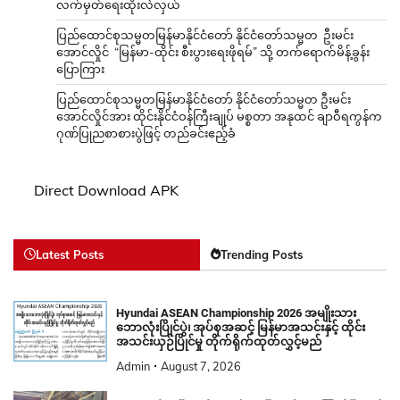
လက်မှတ်ရေးထိုးလဲလှယ်
ပြည်ထောင်စုသမ္မတမြန်မာနိုင်ငံတော် နိုင်ငံတော်သမ္မတ ဦးမင်း
အောင်လှိုင် “မြန်မာ-ထိုင်း စီးပွားရေးဖိုရမ်” သို့ တက်ရောက်မိန့်ခွန်း
ပြောကြား
ပြည်ထောင်စုသမ္မတမြန်မာနိုင်ငံတော် နိုင်ငံတော်သမ္မတ ဦးမင်း
အောင်လှိုင်အား ထိုင်းနိုင်ငံဝန်ကြီးချုပ် မစ္စတာ အနုထင် ချာဝီရကွန်က
ဂုဏ်ပြုညစာစားပွဲဖြင့် တည်ခင်းဧည့်ခံ
Direct Download APK
Latest Posts
Trending Posts
Hyundai ASEAN Championship 2026 အမျိုးသား
ဘောလုံးပြိုင်ပွဲ၊ အုပ်စုအဆင့် မြန်မာအသင်းနှင့် ထိုင်း
အသင်းယှဉ်ပြိုင်မှု တိုက်ရိုက်ထုတ်လွှင့်မည်
Admin
August 7, 2026