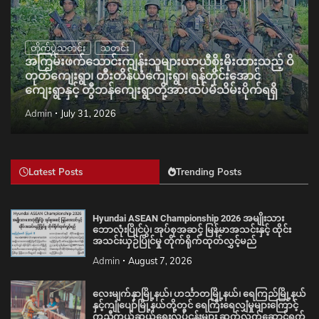
တိုက်ပွဲသတင်း
သတင်း
အကြမ်းဖက်သောင်းကျန်းသူများယာယီစိုးမိုးထားသည့် ဝိ
တုတ်ကျေးရွာ၊ တီးတိန်ယံကျေးရွာ၊ ရန်တိုင်းအောင်
ကျေးရွာနှင့် တွီဘန်ကျေးရွာတို့အားထပ်မံသိမ်းပိုက်ရရှိ
Admin
July 31, 2026
Latest Posts
Trending Posts
Hyundai ASEAN Championship 2026 အမျိုးသား
ဘောလုံးပြိုင်ပွဲ၊ အုပ်စုအဆင့် မြန်မာအသင်းနှင့် ထိုင်း
အသင်းယှဉ်ပြိုင်မှု တိုက်ရိုက်ထုတ်လွှင့်မည်
Admin
August 7, 2026
လေးမျက်နှာမြို့နယ်၊ ဟင်္သာတမြို့နယ်၊ ရေကြည်မြို့နယ်
နှင့်ကျုံပျော်မြို့နယ်တို့တွင် ရေကြီးရေလျှံမှုများကြောင့်
ကူညီကယ်ဆယ်ရေးလုပ်ငန်းများ ဆက်လက်ဆောင်ရွက်