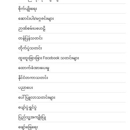
စိုက်ပျိုးရေး
ဆောင်းပါး/မဂ္ဂဇင်းများ
ဉာဏ်စမ်းပဟေဠိ
တန်ပြန်သတင်း
တိုက်ပွဲသတင်း
ထူးထူးခြားခြား Facebook သတင်းများ
ထောက်ခံအားပေးမှု
နိုင်ငံတကာသတင်း
ပညာပေး
ပေါ်ပြူလာသတင်းများ
ပျော်ပွဲရွှင်ပွဲ
ပြည်သူ့အကျိုးပြု
ဖျော်ဖြေရေး