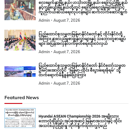
လေးမျက်နှာမြို့နယ်၊ ဟင်္သာတမြို့နယ်၊ ရေကြည်မြို့နယ်
နှင့်ကျုံပျော်မြို့နယ်တို့တွင် ရေကြီးရေလျှံမှုများကြောင့်
ကူညီကယ်ဆယ်ရေးလုပ်ငန်းများ ဆက်လက်ဆောင်ရွက်
Admin
August 7, 2026
ပြည်ထောင်စုသမ္မတမြန်မာနိုင်ငံတော်နှင့် ထိုင်းနိုင်ငံတို့
အကြား နားလည်မှုစာချွန်လွှာများနှင့် သဘောတူစာချုပ်
များ အပြန်အလှန်လက်မှတ်ရေးထိုးလဲလှယ်
Admin
August 7, 2026
ပြည်ထောင်စုသမ္မတမြန်မာနိုင်ငံတော် နိုင်ငံတော်သမ္မတ
ဦးမင်းအောင်လှိုင် “မြန်မာ-ထိုင်း စီးပွားရေးဖိုရမ်” သို့
တက်ရောက်မိန့်ခွန်းပြောကြား
Admin
August 7, 2026
Featured News
Hyundai ASEAN Championship 2026 အမျိုးသား
ဘောလုံးပြိုင်ပွဲ၊ အုပ်စုအဆင့် မြန်မာအသင်းနှင့် ထိုင်း
အသင်းယှဉ်ပြိုင်မှု တိုက်ရိုက်ထုတ်လွှင့်မည်