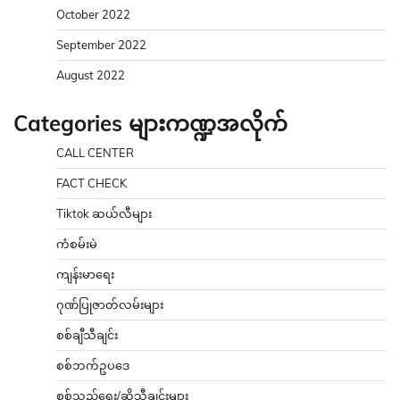
October 2022
September 2022
August 2022
Categories များကဏ္ဍအလိုက်
CALL CENTER
FACT CHECK
Tiktok ဆယ်လီများ
ကံစမ်းမဲ
ကျန်းမာရေး
ဂုဏ်ပြုဇာတ်လမ်းများ
စစ်ချီသီချင်း
စစ်ဘက်ဥပဒေ
စစ်သည်ရေး/ဆိုသီချင်းများ