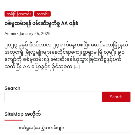
တန်ပြန်သတင်း
သတင်း
စစ်မှုထမ်းရန် ဖမ်းဆီးမှုကိစ္စ AA ဝန်ခံ
Admin
January 25, 2025
၂၀၂၄ ခုနှစ် ဒီဇင်ဘာလ ၂၄ ရက်နေ့ကစပြီး မောင်တောမြို့နယ်
အတွင်းရှိ မြိုလူမျိုးများနေထိုင်ရာကျေးရွာရွာမှ မြိုလူမျိုး ၉၀
ကျော်ကို စစ်မှုထမ်းရန် ဖမ်းဆီးခေါ်ယူသွားခြင်းကိစ္စနှင့်ပက်
သက်ပြီး AA ပြောခွင့်ရ ခိုင်သုခက […]
Search
Search
SiteMap အလိုက်
ဖတ်ရှုသင့်သည့်သတင်းများ