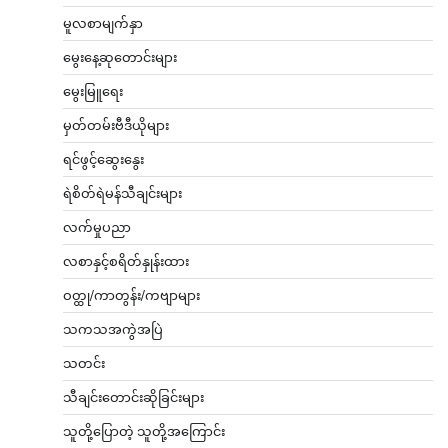
မူလစာမျက်နှာ
မွေးနေ့ဆုတောင်းများ
မွေးမြူရေး
မှတ်တမ်းဗီဒီယိုများ
ရင်ဖွင့်ဆွေးနွေး
ရဲစိတ်ရဲမန်သီချင်းများ
လက်မှုပညာ
လစာနှင့်စရိတ်နှုန်းထား
ဝတ္ထု/ကာတွန်း/ကဗျာများ
သကသအကွဲအပြဲ
သတင်း
သီချင်းတောင်းဆိုခြင်းများ
သူတို့ပြောတဲ့ သူတို့အကြောင်း