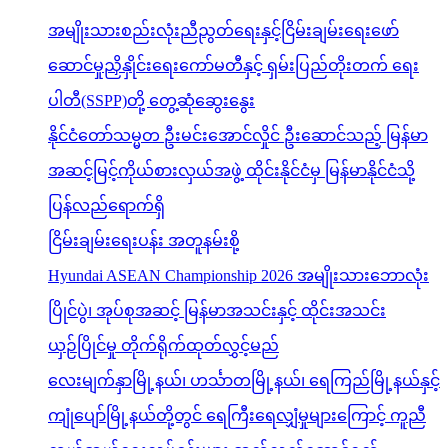
အမျိုးသားစည်းလုံးညီညွတ်ရေးနှင့်ငြိမ်းချမ်းရေးဖော်
ဆောင်မှုညှိနှိုင်းရေးကော်မတီနှင့် ရှမ်းပြည်တိုးတက် ရေး
ပါတီ(SSPP)တို့ တွေ့ဆုံဆွေးနွေး
နိုင်ငံတော်သမ္မတ ဦးမင်းအောင်လှိုင် ဦးဆောင်သည့် မြန်မာ
အဆင့်မြင့်ကိုယ်စားလှယ်အဖွဲ့ ထိုင်းနိုင်ငံမှ မြန်မာနိုင်ငံသို့
ပြန်လည်ရောက်ရှိ
ငြိမ်းချမ်းရေးပန်း အတူနမ်းစို့
Hyundai ASEAN Championship 2026 အမျိုးသားဘောလုံး
ပြိုင်ပွဲ၊ အုပ်စုအဆင့် မြန်မာအသင်းနှင့် ထိုင်းအသင်း
ယှဉ်ပြိုင်မှု တိုက်ရိုက်ထုတ်လွှင့်မည်
လေးမျက်နှာမြို့နယ်၊ ဟင်္သာတမြို့နယ်၊ ရေကြည်မြို့နယ်နှင့်
ကျုံပျော်မြို့နယ်တို့တွင် ရေကြီးရေလျှံမှုများကြောင့် ကူညီ