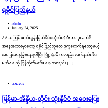
ရခိုင်ပြည်နယ်
admin
January 24, 2025
AA အကြမ်းဖက်ထွန်းမြတ်နိုင်စလိုက်တဲ့ မီးဟာ ခုလက်ရှိ
အနေအထားမှာတော့ ရခိုင်ပြည်သူတွေ ဒုက္ခရောက်ရတော့မယ့်
အခြေအနေဖြစ်နေရပါပြီ။ မြို့ နဲ့ခမီ ကလည်း လက်နက်ကိုင်
မယ်AA ကို ပြန်တိုက်မယ်။ Alp ကလည်း […]
သတင်း
မြန်မာ-အိန္ဒိယ-ထိုင်း သုံးနိုင်ငံ အဝေးပြေး