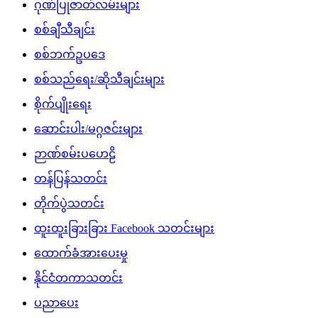
ဂုဏ်ပြုဇာတ်လမ်းများ
စစ်ချီသီချင်း
စစ်ဘက်ဥပဒေ
စစ်သည်ရေး/ဆိုသီချင်းများ
စိုက်ပျိုးရေး
ဆောင်းပါး/မဂ္ဂဇင်းများ
ဉာဏ်စမ်းပဟေဠိ
တန်ပြန်သတင်း
တိုက်ပွဲသတင်း
ထူးထူးခြားခြား Facebook သတင်းများ
ထောက်ခံအားပေးမှု
နိုင်ငံတကာသတင်း
ပညာပေး