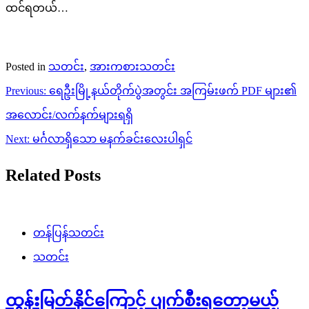
ထင်ရတယ်…
Posted in
သတင်း
,
အားကစားသတင်း
Post
Previous:
ရေဦးမြို့နယ်တိုက်ပွဲအတွင်း အကြမ်းဖက် PDF များ၏
navigation
အလောင်း/လက်နက်များရရှိ
Next:
မင်္ဂလာရှိသော မနက်ခင်းလေးပါရှင်
Related Posts
တန်ပြန်သတင်း
သတင်း
ထွန်းမြတ်နိုင်ကြောင့် ပျက်စီးရတော့မယ့်