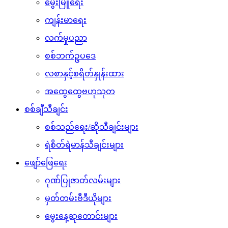
မွေးမြူရေး
ကျန်းမာရေး
လက်မှုပညာ
စစ်ဘက်ဥပဒေ
လစာနှင့်စရိတ်နှုန်းထား
အထွေထွေဗဟုသုတ
စစ်ချီသီချင်း
စစ်သည်ရေး/ဆိုသီချင်းများ
ရဲစိတ်ရဲမာန်သီချင်းများ
ဖျော်ဖြေရေး
ဂုဏ်ပြုဇာတ်လမ်းများ
မှတ်တမ်းဗီဒီယိုများ
မွေးနေ့ဆုတောင်းများ