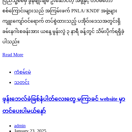
ပြည်သူ့စစ်မှ ခွန်မျိုးချစ် ဦးဆောင်တဲ့ အဖွဲ့နှင့် တပ်မတော်
စစ်ကြောင်းများသည် အကြမ်းဖက် PNLA/ KNDF အဖွဲ့များ
ကျူးကျော်ဝင်ရောက် တပ်စွဲထားသည့် ပအိုဝ်းဒေသအတွင်းရှိ
ခမ်းနဂါးစခန်းအား ယနေ့ မွန်းလွဲ ၃ နာရီ ခန့်တွင် သိမ်းပိုက်ရရှိခဲ့
ပါသည်။
Read More
ကံစမ်းမဲ
သတင်း
ဖုန်းဘေလ်ခဲခြစ်နံပါတ်လေးတွေ မကြာခင် website မှာ
တင်ပေးပါမယ်နော်
admin
January 23, 2025