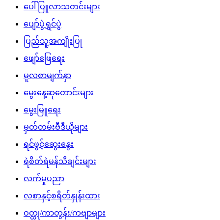
ပေါ်ပြူလာသတင်းများ
ပျော်ပွဲရွှင်ပွဲ
ပြည်သူ့အကျိုးပြု
ဖျော်ဖြေရေး
မူလစာမျက်နှာ
မွေးနေ့ဆုတောင်းများ
မွေးမြူရေး
မှတ်တမ်းဗီဒီယိုများ
ရင်ဖွင့်ဆွေးနွေး
ရဲစိတ်ရဲမန်သီချင်းများ
လက်မှုပညာ
လစာနှင့်စရိတ်နှုန်းထား
ဝတ္ထု/ကာတွန်း/ကဗျာများ