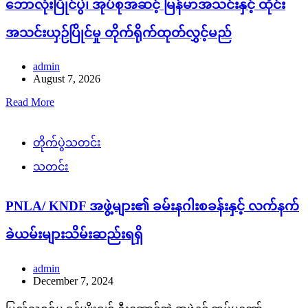
ဘောလုံးပြိုင်ပွဲ၊ အုပ်စုအဆင့် မြန်မာအသင်းနှင့် ထိုင်း
အသင်းယှဉ်ပြိုင်မှု တိုက်ရိုက်ထုတ်လွှင့်မည်
admin
August 7, 2026
Read More
တိုက်ပွဲသတင်း
သတင်း
PNLA/ KNDF အဖွဲ့များ၏ ခမ်းနဂါးစခန်းနှင့် လက်နက်
ခဲယမ်းများသိမ်းဆည်းရရှိ
admin
December 7, 2024