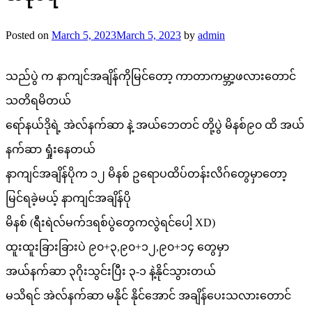
Posted on
March 5, 2023
March 5, 2023
by
admin
သည်ပွဲ က နာကျင်အချိန်ကိုမြင်တော့ ကာတာကမ္ဘာ့ဖလားတောင်
သတိရမိတယ်
ရော်နယ်ဒိုရဲ့ အဲလ်နက်ဆာ နဲ့ အယ်ဘေတင် တို့ပွဲ မိနစ်၉၀ ထိ အယ်
နက်ဆာ ရှုံးနေတယ်
နာကျင်အချိန်ပိုက ၁၂ မိနစ် ဥရောပထိပ်တန်းလိဂ်တွေမှာတော့
မြင်ရခဲ့မယ့် နာကျင်အချိန်ပို
မိနစ် (ရီးရဲလ်မက်ဒရစ်ပွဲတွေကလွဲရင်ပေါ့ XD)
ထူးထူးခြားခြားပဲ ၉၀+၃,၉၀+၁၂,၉၀+၁၄ တွေမှာ
အယ်နက်ဆာ ၃ဂိုးသွင်းပြီး ၃-၁ နဲ့နိုင်သွားတယ်
မသိရင် အဲလ်နက်ဆာ မနိုင် နိုင်အောင် အချိန်ပေးသလားတောင်