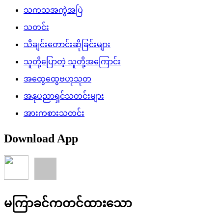
သကသအကွဲအပြဲ
သတင်း
သီချင်းတောင်းဆိုခြင်းများ
သူတို့ပြောတဲ့ သူတို့အကြောင်း
အထွေထွေဗဟုသုတ
အနုပညာရှင်သတင်းများ
အားကစားသတင်း
Download App
မကြာခင်ကတင်ထားသော