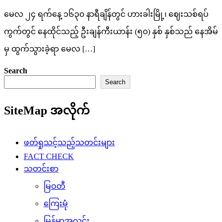
မေလ ၂၄ ရက်နေ့ ၁၆၃၀ နာရီချိန်တွင် ဟားခါးမြို့၊ ဈေးသစ်ရပ်
ကွက်တွင် နေထိုင်သည့် ဦးချန်ကီးယာန်း (၅၀) နှစ် နှစ်သည် နေအိမ်
မှ ထွက်သွားခဲ့ရာ မေလ […]
Search
Search
SiteMap အလိုက်
ဖတ်ရှုသင့်သည့်သတင်းများ
FACT CHECK
သတင်းစာ
မြဝတီ
ကြေးမုံ
မြန်မာ့အလင်း