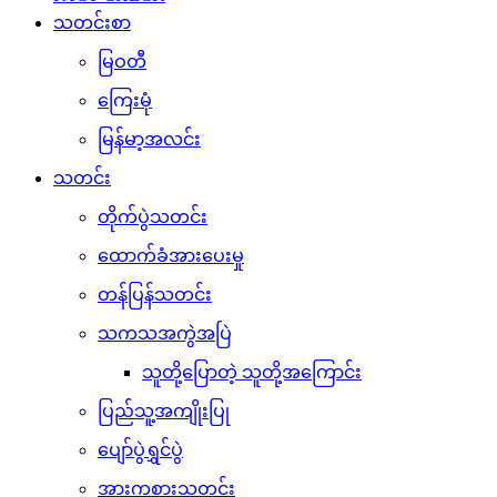
သတင်းစာ
မြဝတီ
ကြေးမုံ
မြန်မာ့အလင်း
သတင်း
တိုက်ပွဲသတင်း
ထောက်ခံအားပေးမှု
တန်ပြန်သတင်း
သကသအကွဲအပြဲ
သူတို့ပြောတဲ့ သူတို့အကြောင်း
ပြည်သူ့အကျိုးပြု
ပျော်ပွဲရွှင်ပွဲ
အားကစားသတင်း