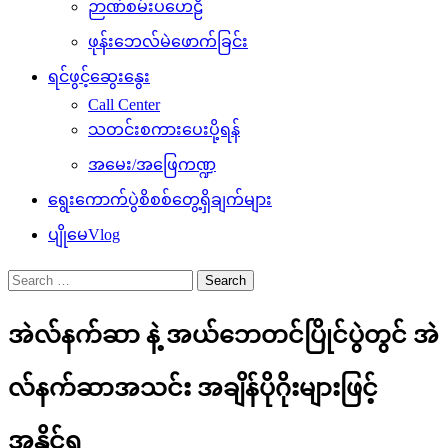
ဉာဏ်စမ်းပဟေဠိ
ဖုန်းဘေလ်မဲဖောက်ခြင်း
ရင်ဖွင့်ဆွေးနွေး
Call Center
သတင်းစကားပေးပို့ရန်
အမေး/အဖြေကဏ္ဍ
ရွေးကောက်ပွဲစိစစ်တွေ့ရှိချက်များ
ပျိုမေVlog
Search
for:
အဲလ်နက်ဆာ နဲ့ အယ်ဘေတင်ပြိုင်ပွဲတွင် အဲ
လ်နက်ဆာအသင်း အချိန်ပိုဂိုးများဖြင့်
အနိုင်ရ