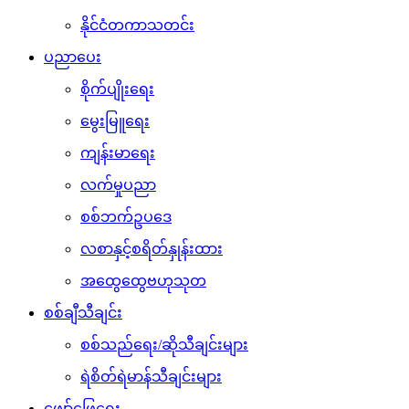
နိုင်ငံတကာသတင်း
ပညာပေး
စိုက်ပျိုးရေး
မွေးမြူရေး
ကျန်းမာရေး
လက်မှုပညာ
စစ်ဘက်ဥပဒေ
လစာနှင့်စရိတ်နှုန်းထား
အထွေထွေဗဟုသုတ
စစ်ချီသီချင်း
စစ်သည်ရေး/ဆိုသီချင်းများ
ရဲစိတ်ရဲမာန်သီချင်းများ
ဖျော်ဖြေရေး