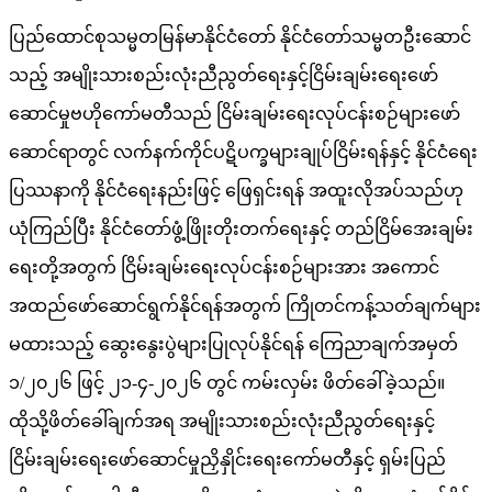
ပြည်ထောင်စုသမ္မတမြန်မာနိုင်ငံတော် နိုင်ငံတော်သမ္မတဦးဆောင်
သည့် အမျိုးသားစည်းလုံးညီညွတ်ရေးနှင့်ငြိမ်းချမ်းရေးဖော်
ဆောင်မှုဗဟိုကော်မတီသည် ငြိမ်းချမ်းရေးလုပ်ငန်းစဉ်များဖော်
ဆောင်ရာတွင် လက်နက်ကိုင်ပဋိပက္ခများချုပ်ငြိမ်းရန်နှင့် နိုင်ငံရေး
ပြဿနာကို နိုင်ငံရေးနည်းဖြင့် ဖြေရှင်းရန် အထူးလိုအပ်သည်ဟု
ယုံကြည်ပြီး နိုင်ငံတော်ဖွံ့ဖြိုးတိုးတက်ရေးနှင့် တည်ငြိမ်အေးချမ်း
ရေးတို့အတွက် ငြိမ်းချမ်းရေးလုပ်ငန်းစဉ်များအား အကောင်
အထည်ဖော်ဆောင်ရွက်နိုင်ရန်အတွက် ကြိုတင်ကန့်သတ်ချက်များ
မထားသည့် ဆွေးနွေးပွဲများပြုလုပ်နိုင်ရန် ကြေညာချက်အမှတ်
၁/၂၀၂၆ ဖြင့် ၂၁-၄-၂၀၂၆ တွင် ကမ်းလှမ်း ဖိတ်ခေါ်ခဲ့သည်။
ထိုသို့ဖိတ်ခေါ်ချက်အရ အမျိုးသားစည်းလုံးညီညွတ်ရေးနှင့်
ငြိမ်းချမ်းရေးဖော်ဆောင်မှုညှိနှိုင်းရေးကော်မတီနှင့် ရှမ်းပြည်