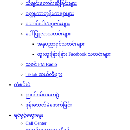
သီချင်းတောင်းဆိုခြင်းများ
ဝတ္ထု/ကာတွန်း/ကဗျာများ
ဆောင်းပါး/မဂ္ဂဇင်းများ
ပေါ်ပြူလာသတင်းများ
အနုပညာရှင်သတင်းများ
ထူးထူးခြားခြား Facebook သတင်းများ
သဇင် FM Radio
Tiktok ဆယ်လီများ
ကံစမ်းမဲ
ဉာဏ်စမ်းပဟေဠိ
ဖုန်းဘေလ်မဲဖောက်ခြင်း
ရင်ဖွင့်ဆွေးနွေး
Call Center