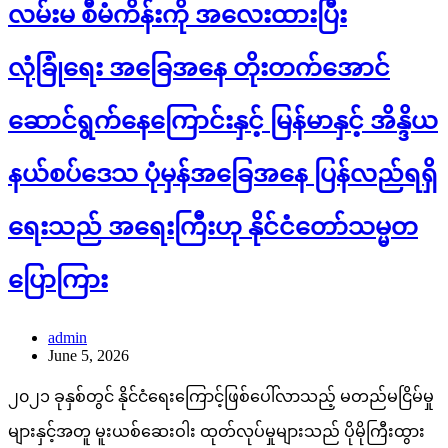
လမ်းမ စီမံကိန်းကို အလေးထားပြီး
လုံခြုံရေး အခြေအနေ တိုးတက်အောင်
ဆောင်ရွက်နေ​ကြောင်းနှင့် မြန်မာနှင့် အိန္ဒိယ
နယ်စပ်ဒေသ ပုံမှန်အခြေအနေ ပြန်လည်ရရှိ
ရေးသည် အရေးကြီးဟု နိုင်ငံတော်သမ္မတ
ပြောကြား
admin
June 5, 2026
၂၀၂၁ ခုနှစ်တွင် နိုင်ငံရေးကြောင့်ဖြစ်ပေါ်လာသည့် မတည်မငြိမ်မှု
များနှင့်အတူ မူးယစ်ဆေးဝါး ထုတ်လုပ်မှုများသည် ပိုမိုကြီးထွား