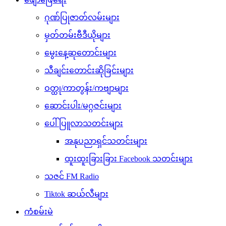
ဂုဏ်ပြုဇာတ်လမ်းများ
မှတ်တမ်းဗီဒီယိုများ
မွေးနေ့ဆုတောင်းများ
သီချင်းတောင်းဆိုခြင်းများ
ဝတ္ထု/ကာတွန်း/ကဗျာများ
ဆောင်းပါး/မဂ္ဂဇင်းများ
ပေါ်ပြူလာသတင်းများ
အနုပညာရှင်သတင်းများ
ထူးထူးခြားခြား Facebook သတင်းများ
သဇင် FM Radio
Tiktok ဆယ်လီများ
ကံစမ်းမဲ