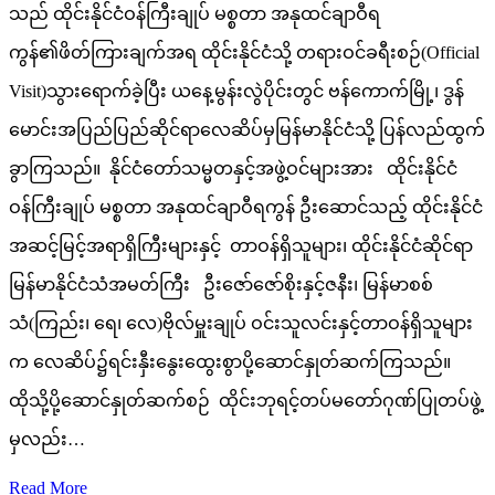
သည် ထိုင်းနိုင်ငံဝန်ကြီးချုပ် မစ္စတာ အနုထင်ချာဝီရ
ကွန်၏ဖိတ်ကြားချက်အရ ထိုင်းနိုင်ငံသို့ တရားဝင်ခရီးစဉ်(Official
Visit)သွားရောက်ခဲ့ပြီး ယနေ့မွန်းလွဲပိုင်းတွင် ဗန်ကောက်မြို့၊ ဒွန်
မောင်းအပြည်ပြည်ဆိုင်ရာလေဆိပ်မှမြန်မာနိုင်ငံသို့ ပြန်လည်ထွက်
ခွာကြသည်။ နိုင်ငံတော်သမ္မတနှင့်အဖွဲ့ဝင်များအား ထိုင်းနိုင်ငံ
ဝန်ကြီးချုပ် မစ္စတာ အနုထင်ချာဝီရကွန် ဦးဆောင်သည့် ထိုင်းနိုင်ငံ
အဆင့်မြင့်အရာရှိကြီးများနှင့် တာဝန်ရှိသူများ၊ ထိုင်းနိုင်ငံဆိုင်ရာ
မြန်မာနိုင်ငံသံအမတ်ကြီး ဦးဇော်ဇော်စိုးနှင့်ဇနီး၊ မြန်မာစစ်
သံ(ကြည်း၊ ရေ၊ လေ)ဗိုလ်မှူးချုပ် ဝင်းသူလင်းနှင့်တာဝန်ရှိသူများ
က လေဆိပ်၌ရင်းနှီးနွေးထွေးစွာပို့ဆောင်နှုတ်ဆက်ကြသည်။
ထိုသို့ပို့ဆောင်နှုတ်ဆက်စဉ် ထိုင်းဘုရင့်တပ်မတော်ဂုဏ်ပြုတပ်ဖွဲ့
မှလည်း…
Read More