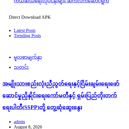
ကယ်ဆယ်ရေးလုပ်ငန်းများ ဆက်လက်ဆောင်ရွက်
Direct Download APK
Latest Posts
Trending Posts
မူလစာမျက်နှာ
သတင်း
အမျိုးသားစည်းလုံးညီညွတ်ရေးနှင့်ငြိမ်းချမ်းရေးဖော်
ဆောင်မှုညှိနှိုင်းရေးကော်မတီနှင့် ရှမ်းပြည်တိုးတက်
ရေးပါတီ(SSPP)တို့ တွေ့ဆုံဆွေးနွေး
admin
August 8, 2026