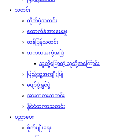
သတင်း
တိုက်ပွဲသတင်း
ထောက်ခံအားပေးမှု
တန်ပြန်သတင်း
သကသအကွဲအပြဲ
သူတို့ပြောတဲ့ သူတို့အကြောင်း
ပြည်သူ့အကျိုးပြု
ပျော်ပွဲရွှင်ပွဲ
အားကစားသတင်း
နိုင်ငံတကာသတင်း
ပညာပေး
စိုက်ပျိုးရေး