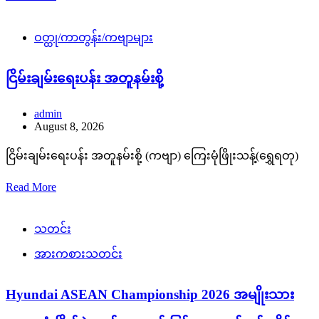
ဝတ္ထု/ကာတွန်း/ကဗျာများ
ငြိမ်းချမ်းရေးပန်း အတူနမ်းစို့
admin
August 8, 2026
ငြိမ်းချမ်းရေးပန်း အတူနမ်းစို့ (ကဗျာ) ကြေးမုံဖြိုးသန့်(ရွှေရတု)
Read More
သတင်း
အားကစားသတင်း
Hyundai ASEAN Championship 2026 အမျိုးသား