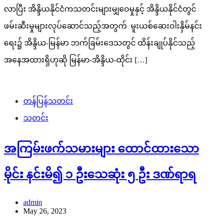
လာပြီး အိန္ဒိယနိုင်ငံကသတင်းများမျှ​ဝေမှုနှင့် အိန္ဒိယနိုင်ငံတွင်
ဖမ်းဆီးမှုများလုပ်ဆောင်သည့်အတွက် မူးယစ်ဆေးဝါးနှိမ်နင်း
ရေး၌ အိန္ဒိယ-မြန်မာ ဘက်ခြမ်းဒေသတွင် ထိန်းချုပ်နိုင်သည့်
အနေအထားရှိဟုဆို မြန်မာ-အိန္ဒိယ-ထိုင်း […]
တန်ပြန်သတင်း
သတင်း
အကြမ်းဖက်သမားများ ‌ထောင်ထားသော
မိုင်း နင်းမိ၍ ၁ ဦးသေဆုံး ၅ ဦး ဒဏ်ရာရ
admin
May 26, 2023