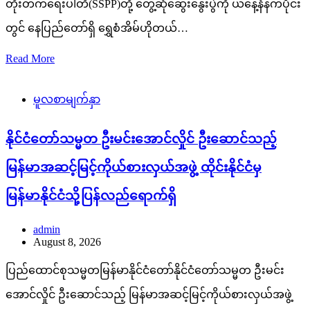
တိုးတက်ရေးပါတီ(SSPP)တို့ တွေ့ဆုံဆွေးနွေးပွဲကို ယနေ့နံနက်ပိုင်း
တွင် နေပြည်တော်ရှိ ရွှေစံအိမ်ဟိုတယ်…
Read More
မူလစာမျက်နှာ
နိုင်ငံတော်သမ္မတ ဦးမင်းအောင်လှိုင် ဦးဆောင်သည့်
မြန်မာအဆင့်မြင့်ကိုယ်စားလှယ်အဖွဲ့ ထိုင်းနိုင်ငံမှ
မြန်မာနိုင်ငံသို့ပြန်လည်ရောက်ရှိ
admin
August 8, 2026
ပြည်ထောင်စုသမ္မတမြန်မာနိုင်ငံတော်နိုင်ငံတော်သမ္မတ ဦးမင်း
အောင်လှိုင် ဦးဆောင်သည့် မြန်မာအဆင့်မြင့်ကိုယ်စားလှယ်အဖွဲ့