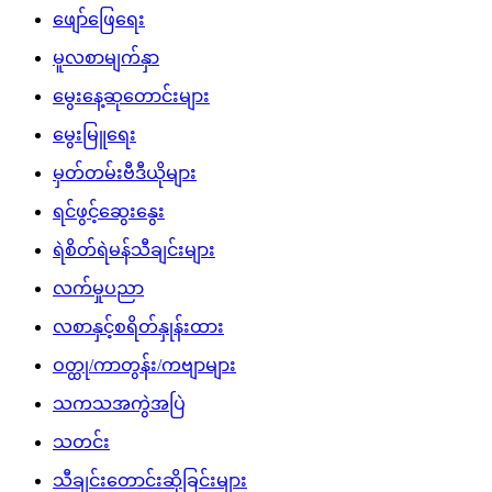
ဖျော်ဖြေရေး
မူလစာမျက်နှာ
မွေးနေ့ဆုတောင်းများ
မွေးမြူရေး
မှတ်တမ်းဗီဒီယိုများ
ရင်ဖွင့်ဆွေးနွေး
ရဲစိတ်ရဲမန်သီချင်းများ
လက်မှုပညာ
လစာနှင့်စရိတ်နှုန်းထား
ဝတ္ထု/ကာတွန်း/ကဗျာများ
သကသအကွဲအပြဲ
သတင်း
သီချင်းတောင်းဆိုခြင်းများ