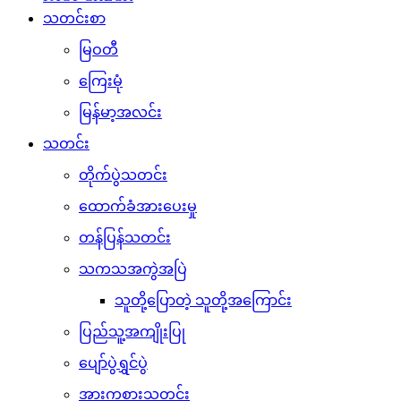
သတင်းစာ
မြဝတီ
ကြေးမုံ
မြန်မာ့အလင်း
သတင်း
တိုက်ပွဲသတင်း
ထောက်ခံအားပေးမှု
တန်ပြန်သတင်း
သကသအကွဲအပြဲ
သူတို့ပြောတဲ့ သူတို့အကြောင်း
ပြည်သူ့အကျိုးပြု
ပျော်ပွဲရွှင်ပွဲ
အားကစားသတင်း