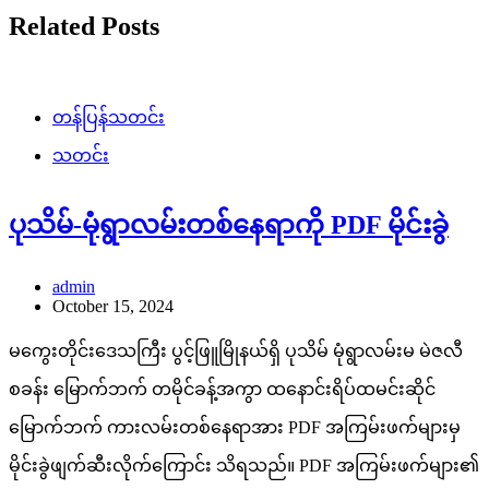
Related Posts
တန်ပြန်သတင်း
သတင်း
ပုသိမ်-မုံရွာလမ်းတစ်နေရာကို PDF မိုင်းခွဲ
admin
October 15, 2024
မကွေးတိုင်းဒေသကြီး ပွင့်ဖြူမြိုနယ်ရှိ ပုသိမ် မုံရွာလမ်းမ မဲဇလီ
စခန်း မြောက်ဘက် တမိုင်ခန့်အကွာ ထနောင်းရိပ်ထမင်းဆိုင်
မြောက်ဘက် ကားလမ်းတစ်နေရာအား PDF အကြမ်းဖက်များမှ
မိုင်းခွဲဖျက်ဆီးလိုက်ကြောင်း သိရသည်။ PDF အကြမ်းဖက်များ၏