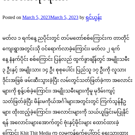
Posted on
March 5, 2023
March 5, 2023
by
ရှင်ယွန်း
မတ်လ ၁ ရက်နေ့ ညပိုင်းတွင် တပ်မတော်စစ်ကြောင်းက တာတိုင်
ကျေးရွာအတွင်းသို ဝင်ရောက်လာခဲ့ကြောင်း၊ မတ်လ ၂ ရက်
နေ့ နံနက်ပိုင်း စစ်ကြောင်း ပြန်လည် ထွက်ခွာချိန်တွင် အမျိုးသမီး
၃ ဦးနှင့် အမျိုးသား ၁၄ ဦး စုစုပေါင်း ပြည်သူ ၁၇ ဦးကို လူသား
ဒိုင်းအဖြစ် ဖမ်းဆီးသွားခဲ့ပြီး လမ်းတွင်သတ်ဖြတ်ခဲ့ကာ အလောင်း
များကို စွန့်ပစ်ခဲ့ကြောင်း၊ အမျိုးသမီးများကိုမူ မုဒိမ်းကျင့်
သတ်ဖြတ်ခဲ့ပြီး မိန်းမကိုယ်အင်္ဂါများအတွင်းတွင် ကြက်သွန်နီဥ
များ ထိုးထည့်ခဲ့ကြောင်း၊ အလောင်းများကို သယ်ယူခြင်းမပြုနိုင်
ရန် အလောင်းများအောက်တွင် ဗုံးနှင့်မိုင်းများ ထောင်ထားခဲ့
ကြောင်း Khit Thit Media က လူမှုကွန်ရက်ပေါ်တွင် ရေးသားထား