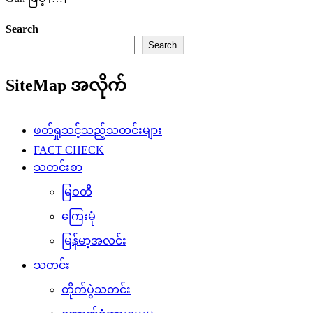
Search
Search
SiteMap အလိုက်
ဖတ်ရှုသင့်သည့်သတင်းများ
FACT CHECK
သတင်းစာ
မြဝတီ
ကြေးမုံ
မြန်မာ့အလင်း
သတင်း
တိုက်ပွဲသတင်း