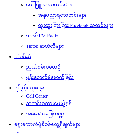
ပေါ်ပြူလာသတင်းများ
အနုပညာရှင်သတင်းများ
ထူးထူးခြားခြား Facebook သတင်းများ
သဇင် FM Radio
Tiktok ဆယ်လီများ
ကံစမ်းမဲ
ဉာဏ်စမ်းပဟေဠိ
ဖုန်းဘေလ်မဲဖောက်ခြင်း
ရင်ဖွင့်ဆွေးနွေး
Call Center
သတင်းစကားပေးပို့ရန်
အမေး/အဖြေကဏ္ဍ
ရွေးကောက်ပွဲစိစစ်တွေ့ရှိချက်များ