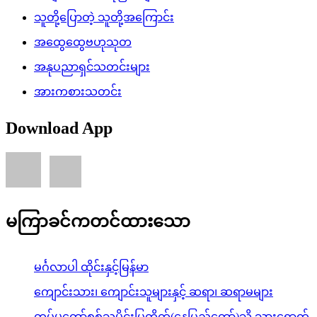
သူတို့ပြောတဲ့ သူတို့အကြောင်း
အထွေထွေဗဟုသုတ
အနုပညာရှင်သတင်းများ
အားကစားသတင်း
Download App
မကြာခင်ကတင်ထားသော
မင်္ဂလာပါ ထိုင်းနှင့်မြန်မာ
ကျောင်းသား၊ ကျောင်းသူများနှင့် ဆရာ၊ ဆရာမများ
တပ်မတော်စစ်သမိုင်းပြတိုက်(နေပြည်တော်)သို့ သွားရောက်