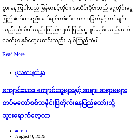
စွာ၊ နေကြပါသည် မြန်မာနှင့်ထိုင်း၊ အသိုင်းဝိုင်းသည် ရွှေတိုင်းရွှေ
ပြည် စိတ်ထားညီ။ နယ်ချင်းထိစပ်၊ ဘာသာမြတ်နှင့် တပ်ချင်း
လည်းညီ၊ စိတ်လည်းကြည်လျက် ပြည်သူချင်းချစ်၊ သည်ဘက်
ခေတ်မှာ နှစ်တွေဟောင်းလည်း၊ ချစ်ကြည်ဆဲပါ…
Read More
မူလစာမျက်နှာ
ကျောင်းသား၊ ကျောင်းသူများနှင့် ဆရာ၊ ဆရာမများ
တပ်မတော်စစ်သမိုင်းပြတိုက်(နေပြည်တော်)သို့
သွားရောက်လေ့လာ
admin
August 9, 2026