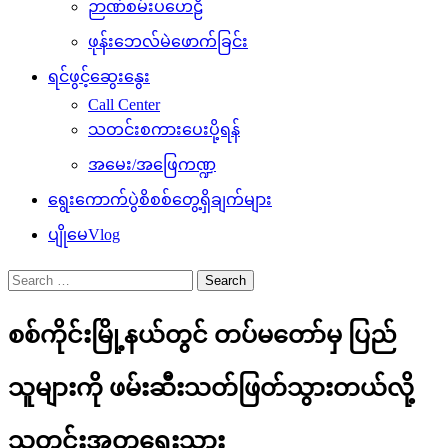
ဉာဏ်စမ်းပဟေဠိ
ဖုန်းဘေလ်မဲဖောက်ခြင်း
ရင်ဖွင့်ဆွေးနွေး
Call Center
သတင်းစကားပေးပို့ရန်
အမေး/အဖြေကဏ္ဍ
ရွေးကောက်ပွဲစိစစ်တွေ့ရှိချက်များ
ပျိုမေVlog
Search
for:
စစ်ကိုင်းမြို့နယ်တွင် တပ်မ‌တော်မှ ပြည်
သူများကို ဖမ်းဆီးသတ်ဖြတ်သွားတယ်လို့
သတင်းအတုရေးသား