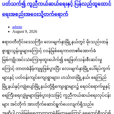
ပတ်သက်၍ ကူညီကယ်ဆယ်ရေးနှင့် ပြန်လည်ထူထောင်
ရေးအစည်းအဝေးသို့တက်ရောက်
admin
August 9, 2026
ဧရာဝတီတိုင်းဒေသကြီး၊ လေးမျက်နှာမြို့နယ်တွင် မိုးသည်းထန်
စွာရွာသွန်းမှုများကြောင့် ငဝန်မြစ်ရေကာတာ၏အောက်ခံ
မြစ်ကျိုးအင်းသဲကြောမှထူးပေါက်၍ ရေဖြတ်သန်းစီးဆင်းမှု
ကြောင့် တာတမံနိမ့်ကျမှုဖြစ်ပွားပြီး လေးမျက်နှာမြို့ပေါ်ရပ်ကွက်
များနှင့် ပတ်ဝန်းကျင်ကျေးရွာများ၊ ဟင်္သာတမြို့နယ်၊ ရေကြည်
မြို့နယ်နှင့်ကျုံပျော်မြို့နယ်တို့ရှိကျေးရွာများ၌ ရေဝင်ရောက်မှုနှင့်
ရေကြီးရေလျှံမှုများဖြစ်ပွားခဲ့သဖြင့် ကူညီကယ်ဆယ်ရေးလုပ်ငန်း
များ အင်တိုက် အားတိုက်ဆောင်ရွက်ပေးလျက်ရှိသည်။
အဆိုပါ ငဝန်မြစ်ရေကာတာတမံနိမ့်ကျမှုကြောင့် ရေကျော်စီးဝင်၍