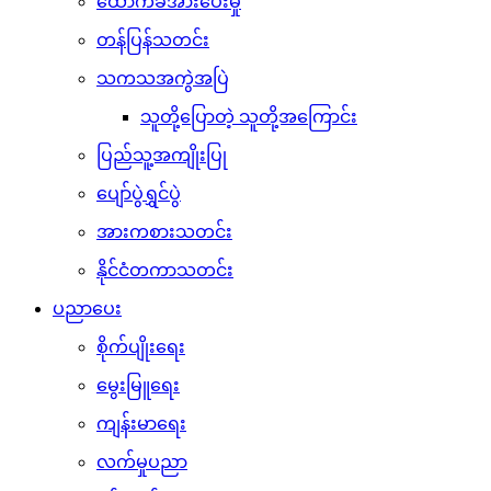
ထောက်ခံအားပေးမှု
တန်ပြန်သတင်း
သကသအကွဲအပြဲ
သူတို့ပြောတဲ့ သူတို့အကြောင်း
ပြည်သူ့အကျိုးပြု
ပျော်ပွဲရွှင်ပွဲ
အားကစားသတင်း
နိုင်ငံတကာသတင်း
ပညာပေး
စိုက်ပျိုးရေး
မွေးမြူရေး
ကျန်းမာရေး
လက်မှုပညာ