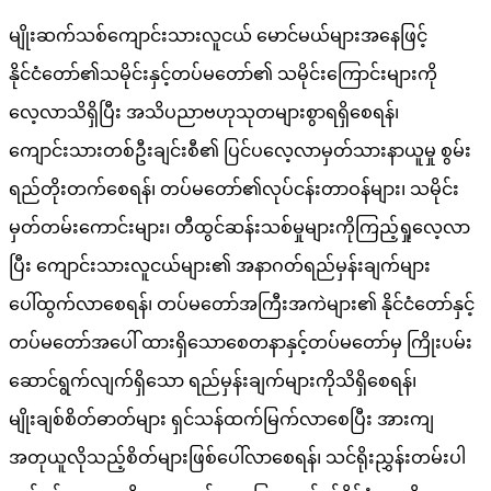
မျိုးဆက်သစ်ကျောင်းသားလူငယ် မောင်မယ်များအနေဖြင့်
နိုင်ငံတော်၏သမိုင်းနှင့်တပ်မတော်၏ သမိုင်းကြောင်းများကို
လေ့လာသိရှိပြီး အသိပညာဗဟုသုတများစွာရရှိစေရန်၊
ကျောင်းသားတစ်ဦးချင်းစီ၏ ပြင်ပလေ့လာမှတ်သားနာယူမှု စွမ်း
ရည်တိုးတက်စေရန်၊ တပ်မတော်၏လုပ်ငန်းတာဝန်များ၊ သမိုင်း
မှတ်တမ်းကောင်းများ၊ တီထွင်ဆန်းသစ်မှုများကိုကြည့်ရှုလေ့လာ
ပြီး ကျောင်းသားလူငယ်များ၏ အနာဂတ်ရည်မှန်းချက်များ
ပေါ်ထွက်လာစေရန်၊ တပ်မတော်အကြီးအကဲများ၏ နိုင်ငံတော်နှင့်
တပ်မတော်အပေါ် ထားရှိသောစေတနာနှင့်တပ်မတော်မှ ကြိုးပမ်း
ဆောင်ရွက်လျက်ရှိသော ရည်မှန်းချက်များကိုသိရှိစေရန်၊
မျိုးချစ်စိတ်ဓာတ်များ ရှင်သန်ထက်မြက်လာစေပြီး အားကျ
အတုယူလိုသည့်စိတ်များဖြစ်ပေါ်လာစေရန်၊ သင်ရိုးညွှန်းတမ်းပါ