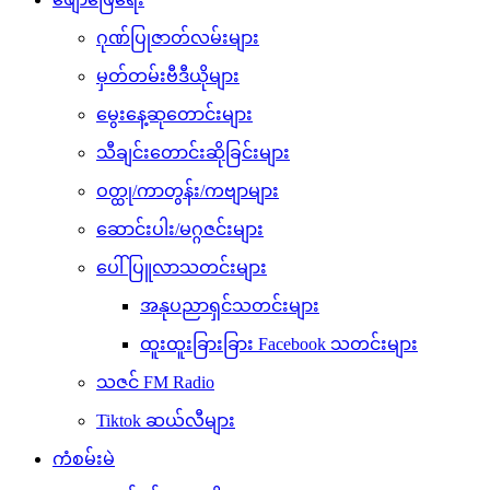
ဂုဏ်ပြုဇာတ်လမ်းများ
မှတ်တမ်းဗီဒီယိုများ
မွေးနေ့ဆုတောင်းများ
သီချင်းတောင်းဆိုခြင်းများ
ဝတ္ထု/ကာတွန်း/ကဗျာများ
ဆောင်းပါး/မဂ္ဂဇင်းများ
ပေါ်ပြူလာသတင်းများ
အနုပညာရှင်သတင်းများ
ထူးထူးခြားခြား Facebook သတင်းများ
သဇင် FM Radio
Tiktok ဆယ်လီများ
ကံစမ်းမဲ