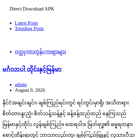
Direct Download APK
Latest Posts
Trending Posts
ဝတ္ထု/ကာတွန်း/ကဗျာများ
မင်္ဂလာပါ ထိုင်းနှင့်မြန်မာ
admin
August 9, 2026
နိုင်ငံအချင်းချင်း၊ ချစ်ကြည်ရင်းတွင် ရင်တွင်းမှာရှိ၊ အသိတရား
စိတ်ထားနူးညံ့၊ စိတ်သန့်သန့်နှင့် ခန့်ခန့်ထည်ထည် နေကြသည်
မြန်မာနှင့်ထိုင်း လွန်ချစ်ကြည်။ ထေရဝါဒ၊ မြတ်ဗုဒ္ဓ၏ ဓမ္မရတနာ၊
စောင့်ထိန်းရာတွင် ဘာသာလည်းတူ၊ ချစ်ကြည်ဖြူနှင့် လူသားပီသ