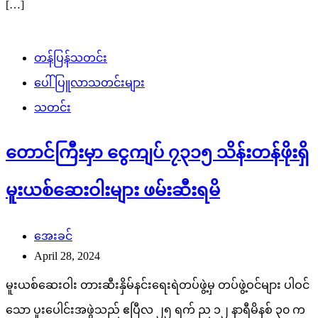
[…]
တန်ပြန်သတင်း
ပေါ်ပြူလာသတင်းများ
သတင်း
တောင်ကြီးမှာ ငွေကျပ် ၇၃၁၅ သိန်းတန်ဖိုးရှိ
မူးယစ်ဆေးဝါးများ ဖမ်းဆီးရမိ
အေးခင်
April 28, 2024
မူးယစ်ဆေးဝါး တားဆီးနှိမ်နင်းရေးရဲတပ်ဖွဲ့မှ တပ်ဖွဲ့ဝင်များ ပါဝင်
သော ပူးပေါင်းအဖွဲသည် ဧပြီလ ၂၅ ရက် ည ၁၂ နာရီမိနစ် ၃၀ က