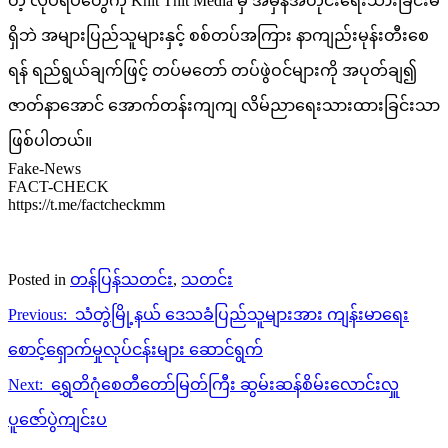
တဲ့ လုပ်ရပ်တွေကို Khit Thit Media မှ အမှန်အတိုင်းရေးသားခြင်းမ
ရှိဘဲ အများပြည်သူများနှင့် စစ်တပ်အကြား နာကျည်းမုန်းတီးစေ
ရန် ရည်ရွယ်ချက်ဖြင့် တပ်မတော် တပ်ဖွဲဝင်များကို အပုတ်ချ၍
ဇာတ်နာအောင် အောက်တန်းကျကျ လိမ်ညာရေးသားထားခြင်းသာ
ဖြစ်ပါတယ်။
Fake-News
FACT-CHECK
https://t.me/factcheckmm
Posted in
တန်ပြန်သတင်း
,
သတင်း
Post
Previous:
သံတွဲမြို့နယ် ဒေသခံပြည်သူများအား ကျန်းမာရေး
navigation
စောင့်ရှောက်မှုလုပ်ငန်းများ ဆောင်ရွက်
Next:
ရွှေတိဂုံစေတီတော်မြတ်ကြီး ဆွမ်းဆန်စိမ်းလောင်းလှူ
ပူဇော်ပွဲကျင်းပ