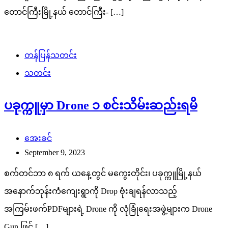
တောင်ကြီးမြို့နယ် တောင်ကြီး- […]
တန်ပြန်သတင်း
သတင်း
ပခုက္ကူမှာ Drone ၁ စင်းသိမ်းဆည်းရမိ
အေးခင်
September 9, 2023
စက်တင်ဘာ ၈ ရက် ယနေ့တွင် မကွေးတိုင်း၊ ပခုက္ကူမြို့နယ်
အနောက်ဘုန်းကံကျေးရွာကို Drop ဗုံးချရန်လာသည့်
အကြမ်းဖက်PDFများရဲ့ Drone ကို လုံခြုံရေးအဖွဲ့များက Drone
Gun ဖြင့် […]