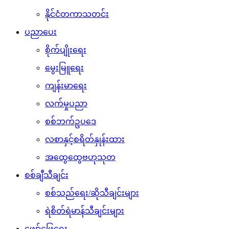
နိုင်ငံတကာသတင်း
ပညာပေး
စိုက်ပျိုးရေး
မွေးမြူရေး
ကျန်းမာရေး
လက်မှုပညာ
စစ်ဘက်ဥပဒေ
လစာနှင့်စရိတ်နှုန်းထား
အထွေထွေဗဟုသုတ
စစ်ချီသီချင်း
စစ်သည်ရေး/ဆိုသီချင်းများ
ရဲစိတ်ရဲမာန်သီချင်းများ
ဖျော်ဖြေရေး