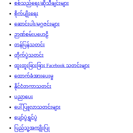
စစ်သည်ရေး/ဆိုသီချင်းများ
စိုက်ပျိုးရေး
ဆောင်းပါး/မဂ္ဂဇင်းများ
ဉာဏ်စမ်းပဟေဠိ
တန်ပြန်သတင်း
တိုက်ပွဲသတင်း
ထူးထူးခြားခြား Facebook သတင်းများ
ထောက်ခံအားပေးမှု
နိုင်ငံတကာသတင်း
ပညာပေး
ပေါ်ပြူလာသတင်းများ
ပျော်ပွဲရွှင်ပွဲ
ပြည်သူ့အကျိုးပြု