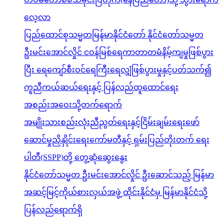
လေ့လာ
ပြည်ထောင်စုသမ္မတမြန်မာနိုင်ငံတော် နိုင်ငံတော်သမ္မတ
ဦးမင်းအောင်လှိုင် ငဝန်မြစ်ရေကာတာတမံနိမ့်ကျမှုဖြစ်ပွား
ပြီး ရေကျော်စီးဝင်ရေကြီးရေလျှံဖြစ်ပွားမှုနှင့်ပတ်သက်၍
ကူညီကယ်ဆယ်ရေးနှင့် ပြန်လည်ထူထောင်ရေး
အစည်းအဝေးသို့တက်ရောက်
အမျိုးသားစည်းလုံးညီညွတ်ရေးနှင့်ငြိမ်းချမ်းရေးဖော်
ဆောင်မှုညှိနှိုင်းရေးကော်မတီနှင့် ရှမ်းပြည်တိုးတက် ရေး
ပါတီ(SSPP)တို့ တွေ့ဆုံဆွေးနွေး
နိုင်ငံတော်သမ္မတ ဦးမင်းအောင်လှိုင် ဦးဆောင်သည့် မြန်မာ
အဆင့်မြင့်ကိုယ်စားလှယ်အဖွဲ့ ထိုင်းနိုင်ငံမှ မြန်မာနိုင်ငံသို့
ပြန်လည်ရောက်ရှိ