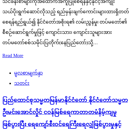
သင်ခန်းစာများကိုအထောက်အကူပြုစေရန်နှင့်နိုင်ငံ့အကျိုး
သယ်ပိုးရွက်ဆောင်လိုသည့် ရည်မှန်းချက်ကောင်းများထားရှိတတ်
စေရန်ရည်ရွယ်၍ နိုင်ငံတော်အစိုးရ၏ လမ်းညွှန်မှု၊ တပ်မတော်၏
စီစဉ်ဆောင်ရွက်မှုဖြင့် ကျောင်းသား၊ ကျောင်းသူများအား
တပ်မတော်စစ်သမိုင်းပြတိုက်(နေပြည်တော်)သို့…
Read More
မူလစာမျက်နှာ
သတင်း
ပြည်ထောင်စုသမ္မတမြန်မာနိုင်ငံတော် နိုင်ငံတော်သမ္မတ
ဦးမင်းအောင်လှိုင် ငဝန်မြစ်ရေကာတာတမံနိမ့်ကျမှု
ဖြစ်ပွားပြီး ရေကျော်စီးဝင်ရေကြီးရေလျှံဖြစ်ပွားမှုနှင့်