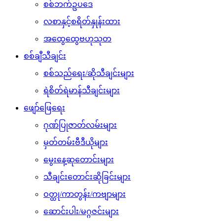
စစ်ဘက်ဥပဒေ
လစာနှင့်စရိတ်နှုန်းထား
အထွေထွေဗဟုသုတ
စစ်ချီသီချင်း
စစ်သည်ရေး/ဆိုသီချင်းများ
ရဲစိတ်ရဲမာန်သီချင်းများ
ဖျော်ဖြေရေး
ဂုဏ်ပြုဇာတ်လမ်းများ
မှတ်တမ်းဗီဒီယိုများ
မွေးနေ့ဆုတောင်းများ
သီချင်းတောင်းဆိုခြင်းများ
ဝတ္ထု/ကာတွန်း/ကဗျာများ
ဆောင်းပါး/မဂ္ဂဇင်းများ