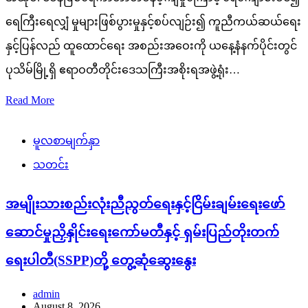
ရေကြီးရေလျှံ မှုများဖြစ်ပွားမှုနှင့်စပ်လျဉ်း၍ ကူညီကယ်ဆယ်ရေး
နှင့်ပြန်လည် ထူထောင်ရေး အစည်းအဝေးကို ယနေ့နံနက်ပိုင်းတွင်
ပုသိမ်မြို့ရှိ ဧရာဝတီတိုင်းဒေသကြီးအစိုးရအဖွဲ့ရုံး…
Read More
မူလစာမျက်နှာ
သတင်း
အမျိုးသားစည်းလုံးညီညွတ်ရေးနှင့်ငြိမ်းချမ်းရေးဖော်
ဆောင်မှုညှိနှိုင်းရေးကော်မတီနှင့် ရှမ်းပြည်တိုးတက်
ရေးပါတီ(SSPP)တို့ တွေ့ဆုံဆွေးနွေး
admin
August 8, 2026