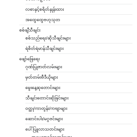
လစာနှင့်စရိတ်နှုန်းထား
အထွေထွေဗဟုသုတ
စစ်ချီသီချင်း
စစ်သည်ရေး/ဆိုသီချင်းများ
ရဲစိတ်ရဲမာန်သီချင်းများ
ဖျော်ဖြေရေး
ဂုဏ်ပြုဇာတ်လမ်းများ
မှတ်တမ်းဗီဒီယိုများ
မွေးနေ့ဆုတောင်းများ
သီချင်းတောင်းဆိုခြင်းများ
ဝတ္ထု/ကာတွန်း/ကဗျာများ
ဆောင်းပါး/မဂ္ဂဇင်းများ
ပေါ်ပြူလာသတင်းများ
အနုပညာရှင်သတင်းများ