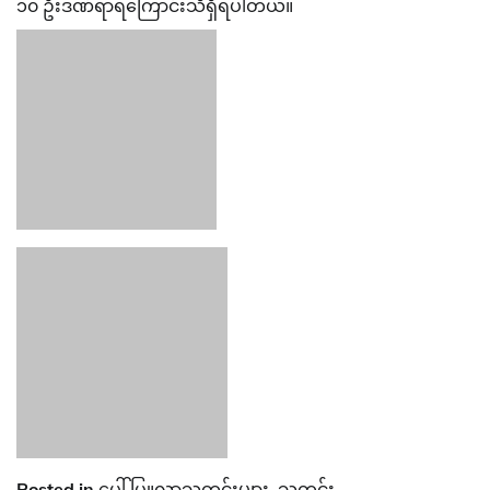
၁၀ ဦးဒဏ်ရာရကြောင်းသိရှိရပါတယ်။
Posted in
ပေါ်ပြူလာသတင်းများ
,
သတင်း