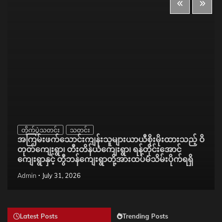
တိုက်ပွဲသတင်း
သတင်း
အကြမ်းဖက်သောင်းကျန်းသူများယာယီစိုးမိုးထားသည့် ဝိ
တုတ်ကျေးရွာ၊ တီးတိန်ယံကျေးရွာ၊ ရန်တိုင်းအောင်
ကျေးရွာနှင့် တွီဘန်ကျေးရွာတို့အားထပ်မံသိမ်းပိုက်ရရှိ
Admin
July 31, 2026
Latest Posts
Trending Posts