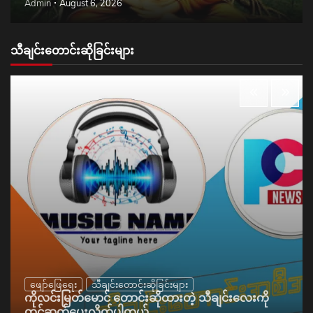
Admin
August 6, 2026
သီချင်းတောင်းဆိုခြင်းများ
ဖျော်ဖြေရေး
သီချင်းတောင်းဆိုခြင်းများ
ကိုလင်းမြတ်မောင် တောင်းဆိုထားတဲ့ သီချင်းလေးကို
တင်ဆက်ပေးလိုက်ပါတယ်