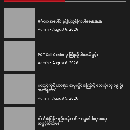
မင်္ဂလာအပေါင်းနှင့်ပြည့်စုံကြပါစေ🙏🙏🙏
Admin
August 6, 2026
PCT Call Center မှ ကြိုဆိုပါတယ်ရှင့်။
Admin
August 6, 2026
တောင်ကိုရီးယားမှာ အပူလှိုင်းကြောင့် သေဆုံးသူ ၁၉ ဦး
အထိရှိလာ
Admin
August 5, 2026
ဝါသီးနှံပြန်လည်ဆန်းသစ်လာမှု၏ စီးပွားရေး
အခွင့်အလမ်း