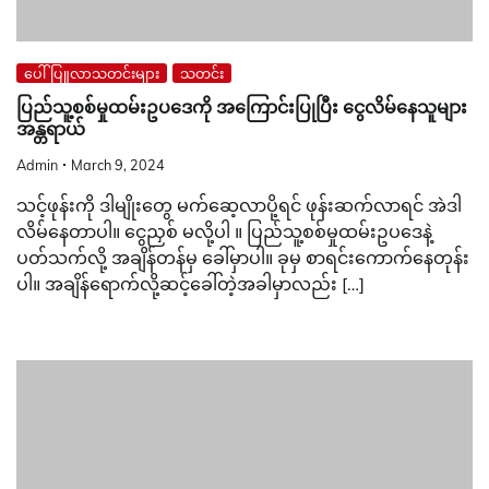
ပေါ်ပြူလာသတင်းများ
သတင်း
ပြည်သူ့စစ်မှုထမ်းဥပဒေကို အကြောင်းပြုပြီး ငွေလိမ်နေသူများ
အန္တရာယ်
Admin
March 9, 2024
သင့်ဖုန်းကို ဒါမျိုးတွေ မက်ဆေ့လာပို့ရင် ဖုန်းဆက်လာရင် အဲဒါ
လိမ်နေတာပါ။ ငွေညှစ် မလို့ပါ ။ ပြည်သူ့စစ်မှုထမ်းဥပဒေနဲ့
ပတ်သက်လို့ အချိန်တန်မှ ခေါ်မှာပါ။ ခုမှ စာရင်းကောက်နေတုန်း
ပါ။ အချိန်ရောက်လို့ဆင့်ခေါ်တဲ့အခါမှာလည်း […]