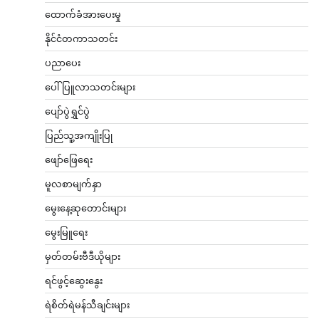
ထောက်ခံအားပေးမှု
နိုင်ငံတကာသတင်း
ပညာပေး
ပေါ်ပြူလာသတင်းများ
ပျော်ပွဲရွှင်ပွဲ
ပြည်သူ့အကျိုးပြု
ဖျော်ဖြေရေး
မူလစာမျက်နှာ
မွေးနေ့ဆုတောင်းများ
မွေးမြူရေး
မှတ်တမ်းဗီဒီယိုများ
ရင်ဖွင့်ဆွေးနွေး
ရဲစိတ်ရဲမန်သီချင်းများ