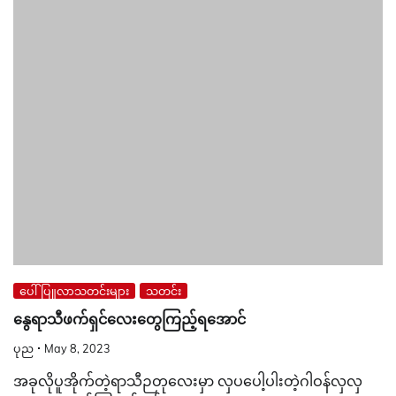
ပေါ်ပြူလာသတင်းများ
သတင်း
နွေရာသီဖက်ရှင်လေးတွေကြည့်ရအောင်
ပုည
May 8, 2023
အခုလိုပူအိုက်တဲ့ရာသီဉတုလေးမှာ လှပပေါ့ပါးတဲ့ဂါဝန်လှလှ