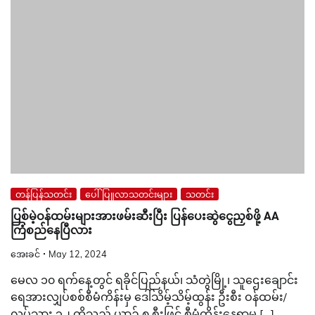
တန်ပြန်သတင်း
ပေါ်ပြူလာသတင်းများ
သတင်း
ပြစ်မဲ့ဝန်ထမ်းများအားဖမ်းဆီးပြီး ပြန်ပေးဆွဲငွေညှစ်ဖို့ AA
ကြံစည်နေပြီလား
အေးခင်
May 12, 2024
မေလ ၁၀ ရက်နေ့တွင် ရခိုင်ပြည်နယ်၊ သံတွဲမြို့၊ သူဌေးချောင်း
ရေအားလျှပ်စစ်စီမံကိန်းမှ ဒေါ်သိမ့်သိမ့်ထွန်း ဦးစီး ဝန်ထမ်း/
လုပ်သား ၃၂ တို့သည် ယာဉ် ၈ စီးဖြင့် စီမံကိန်းနေရာမှ […]