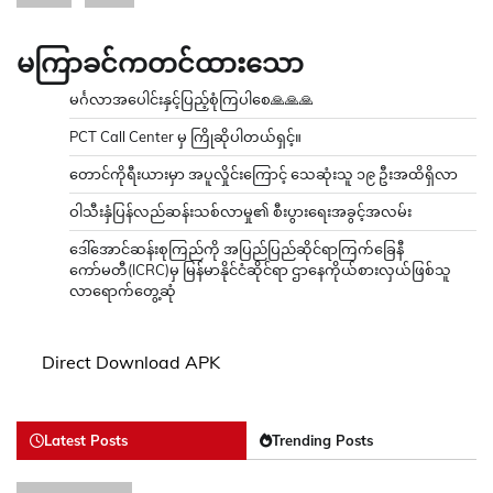
မကြာခင်ကတင်ထားသော
မင်္ဂလာအပေါင်းနှင့်ပြည့်စုံကြပါစေ🙏🙏🙏
PCT Call Center မှ ကြိုဆိုပါတယ်ရှင့်။
တောင်ကိုရီးယားမှာ အပူလှိုင်းကြောင့် သေဆုံးသူ ၁၉ ဦးအထိရှိလာ
ဝါသီးနှံပြန်လည်ဆန်းသစ်လာမှု၏ စီးပွားရေးအခွင့်အလမ်း
ဒေါ်အောင်ဆန်းစုကြည်ကို အပြည်ပြည်ဆိုင်ရာကြက်ခြေနီ
ကော်မတီ(ICRC)မှ မြန်မာနိုင်ငံဆိုင်ရာ ဌာနေကိုယ်စားလှယ်ဖြစ်သူ
လာရောက်တွေ့ဆုံ
Direct Download APK
Latest Posts
Trending Posts