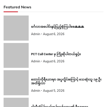
Featured News
မင်္ဂလာအပေါင်းနှင့်ပြည့်စုံကြပါစေ🙏🙏🙏
Admin
August 6, 2026
PCT Call Center မှ ကြိုဆိုပါတယ်ရှင့်။
Admin
August 6, 2026
တောင်ကိုရီးယားမှာ အပူလှိုင်းကြောင့် သေဆုံးသူ ၁၉ ဦး
အထိရှိလာ
Admin
August 5, 2026
ဝါသီးနှံပြန်လည်ဆန်းသစ်လာမှု၏ စီးပွားရေး