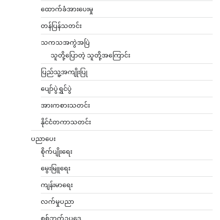
ထောက်ခံအားပေးမှု
တန်ပြန်သတင်း
သကသအကွဲအပြဲ
သူတို့ပြောတဲ့ သူတို့အကြောင်း
ပြည်သူ့အကျိုးပြု
ပျော်ပွဲရွှင်ပွဲ
အားကစားသတင်း
နိုင်ငံတကာသတင်း
ပညာပေး
စိုက်ပျိုးရေး
မွေးမြူရေး
ကျန်းမာရေး
လက်မှုပညာ
စစ်ဘက်ဥပဒေ