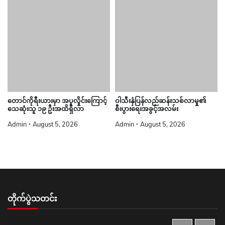
တောင်ကိုရီးယားမှာ အပူလှိုင်းကြောင့်
ဝါသီးနှံပြန်လည်ဆန်းသစ်လာမှု၏
သေဆုံးသူ ၁၉ ဦးအထိရှိလာ
စီးပွားရေးအခွင့်အလမ်း
Admin
August 5, 2026
Admin
August 5, 2026
တိုက်ပွဲသတင်း