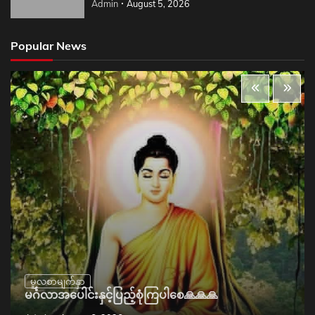
Admin
August 5, 2026
Popular News
မူလစာမျက်နှာ
မင်္ဂလာအပေါင်းနှင့်ပြည့်စုံကြပါစေ🙏🙏🙏