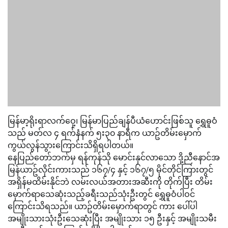
မြန်မာ့ရိုးရာလက်ဝှေ့၊ မြန်မာပြည်ချန်ပီယံဟောင်းဖြစ်သူ ရွှေဓူဝံ
သည် မတ်လ ၄ ရက်နံနက် ၅း၃၀ နာရီက ယာဥ်တိမ်းမှောက်
ကွယ်လွန်သွားကြောင်းသိရှိရပါတယ်။
နေပြည်တော်ဘက်မှ ရန်ကုန်သို မောင်းနှင်လာသော ဒို့ညီနောင်အ
မြန်ယာဥ်လိုင်းကားသည် ၁၆၇/၄ နှင့် ၁၆၇/၅ မိုင်တိုင်ကြားတွင်
အရှိန်မထိမ်းနိုင်ဘဲ လမ်းလယ်အတားအဆီးကို တိုက်ပြီး တိမ်း
မှောက်ရာသေဆုံးသည့်ခရီးသည်သုံးဦးတွင် ရွှေဓူဝံပါဝင်
ကြောင်းသိရသည်။ ယာဥ်တိမ်းမှောက်ရာတွင် ကား ပေါ်ပါ
အမျိုးသားသုံးဦးသေဆုံးပြီး အမျိုးသား ၁၅ ဦးနှင့် အမျိုးသမီး