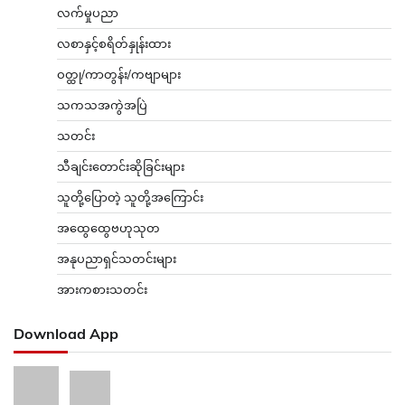
လက်မှုပညာ
လစာနှင့်စရိတ်နှုန်းထား
ဝတ္ထု/ကာတွန်း/ကဗျာများ
သကသအကွဲအပြဲ
သတင်း
သီချင်းတောင်းဆိုခြင်းများ
သူတို့ပြောတဲ့ သူတို့အကြောင်း
အထွေထွေဗဟုသုတ
အနုပညာရှင်သတင်းများ
အားကစားသတင်း
Download App