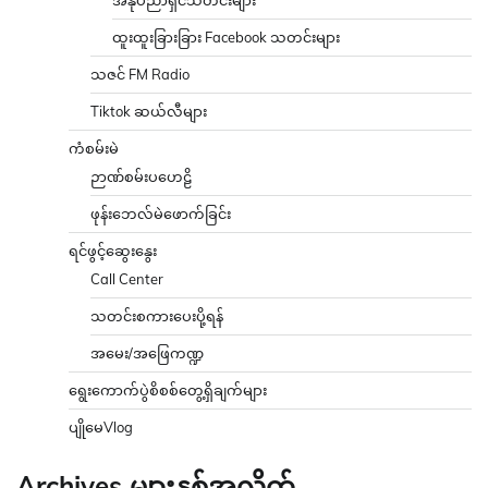
ထူးထူးခြားခြား Facebook သတင်းများ
သဇင် FM Radio
Tiktok ဆယ်လီများ
ကံစမ်းမဲ
ဉာဏ်စမ်းပဟေဠိ
ဖုန်းဘေလ်မဲဖောက်ခြင်း
ရင်ဖွင့်ဆွေးနွေး
Call Center
သတင်းစကားပေးပို့ရန်
အမေး/အဖြေကဏ္ဍ
ရွေးကောက်ပွဲစိစစ်တွေ့ရှိချက်များ
ပျိုမေVlog
Archives များနှစ်အလိုက်