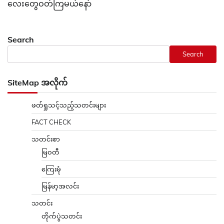
လေးတွေဝတ်ကြမယ်နော်
Search
Search
SiteMap အလိုက်
ဖတ်ရှုသင့်သည့်သတင်းများ
FACT CHECK
သတင်းစာ
မြဝတီ
ကြေးမုံ
မြန်မာ့အလင်း
သတင်း
တိုက်ပွဲသတင်း