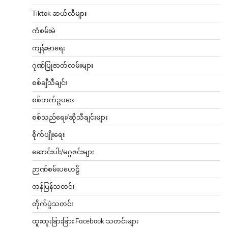
Tiktok ဆယ်လီများ
ကံစမ်းမဲ
ကျန်းမာရေး
ဂုဏ်ပြုဇာတ်လမ်းများ
စစ်ချီသီချင်း
စစ်ဘက်ဥပဒေ
စစ်သည်ရေး/ဆိုသီချင်းများ
စိုက်ပျိုးရေး
ဆောင်းပါး/မဂ္ဂဇင်းများ
ဉာဏ်စမ်းပဟေဠိ
တန်ပြန်သတင်း
တိုက်ပွဲသတင်း
ထူးထူးခြားခြား Facebook သတင်းများ