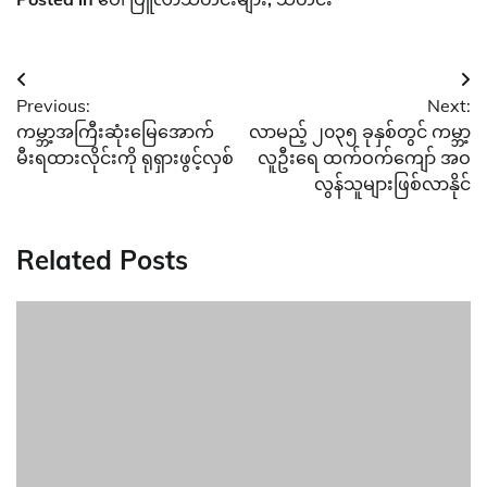
Post
Previous:
Next:
navigation
ကမ္ဘာ့အကြီးဆုံးမြေအောက်
လာမည့် ၂၀၃၅ ခုနှစ်တွင် ကမ္ဘာ့
မီးရထားလိုင်းကို ရုရှားဖွင့်လှစ်
လူဦးရေ ထက်ဝက်ကျော် အဝ
လွန်သူများဖြစ်လာနိုင်
Related Posts