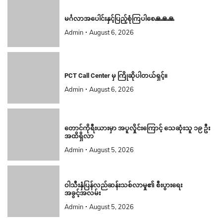
မင်္ဂလာအပေါင်းနှင့်ပြည့်စုံကြပါစေ🙏🙏🙏
Admin
August 6, 2026
PCT Call Center မှ ကြိုဆိုပါတယ်ရှင့်။
Admin
August 6, 2026
တောင်ကိုရီးယားမှာ အပူလှိုင်းကြောင့် သေဆုံးသူ ၁၉ ဦး
အထိရှိလာ
Admin
August 5, 2026
ဝါသီးနှံပြန်လည်ဆန်းသစ်လာမှု၏ စီးပွားရေး
အခွင့်အလမ်း
Admin
August 5, 2026